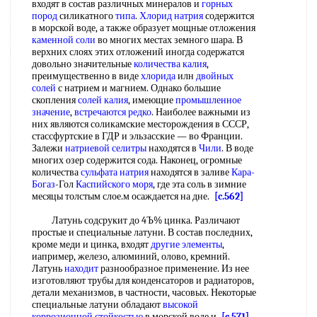
входят в состав различных минералов и
горных
пород
силикатного
типа
.
Хлорид натрия
содержится
в морской воде, а также образует мощные отложения
каменной соли
во многих местах земного шара. В
верхних слоях этих отложений иногда содержатся
довольно значительные
количества калия
,
преимущественно в виде
хлорида
илн
двойных
солей
с натрием и магнием. Однако большие
скопления
солей калия
, имеющие
промышленное
значение
,
встречаются редко
. Наиболее важными из
них являются соликамские месторождения в СССР,
стассфуртские в ГДР и эльзасские — во Франции.
Залежи
натриевой селитры
находятся в
Чили
. В воде
многих озер содержится сода. Наконец, огромные
количества
сульфата натрия
находятся в заливе
Кара-
Богаз
-Гол
Каспийского моря
, где эта соль в зимние
месяцы толстым слое.м осаждается на дне.
[c.562]
Латунь содсрукит до 4Ъ% цинка. Различают
простые и специальные латуни. В состав последних,
кроме меди и цинка, входят
другие элементы
,
иапример, железо, алюминий, олово, кремний.
Латунь
находит
разнообразное применение. Из нее
изготовляют трубы для конденсаторов и радиаторов,
детали механизмов, в частности, часовых. Некоторые
специальные латуни обладают
высокой
коррозионной стойкостью
в морской воде и
[c.571]