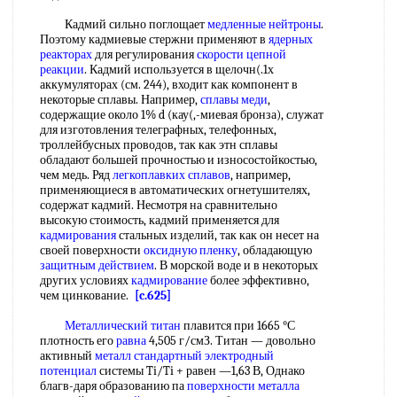
Кадмий сильно поглощает
медленные нейтроны
.
Поэтому кадмиевые стержни применяют в
ядерных
реакторах
для регулирования
скорости цепной
реакции
. Кадмий используется в щелочн(.1х
аккумуляторах (см. 244), входит как компонент в
некоторые сплавы. Например,
сплавы меди
,
содержащие около 1% d (кау(,-миевая бронза), служат
для изготовления телеграфных, телефонных,
троллейбусных проводов, так как этн сплавы
обладают большей прочностью и износостойкостью,
чем медь. Ряд
легкоплавких сплавов
, например,
применяющиеся в автоматических огнетушителях,
содержат кадмий. Несмотря на сравнительно
высокую стоимость, кадмий применяется для
кадмирования
стальных изделий, так как он несет на
своей поверхности
оксидную пленку
, обладающую
защитным действием
. В морской воде и в некоторых
других условиях
кадмирование
более эффективно,
чем цинкование.
[c.625]
Металлический титан
плавится при 1665 °С
плотность его
равна
4,505 г/смЗ. Титан — довольно
активный
металл стандартный электродный
потенциал
системы Ti/Ti + равен —1,63 В, Однако
благв-даря образованию па
поверхности металла