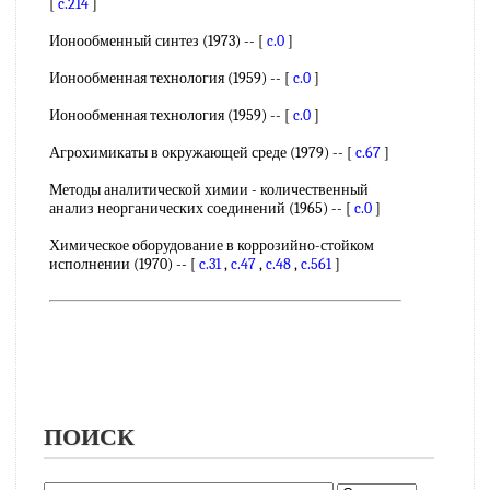
[
c.214
]
Ионообменный синтез (1973) -- [
c.0
]
Ионообменная технология (1959) -- [
c.0
]
Ионообменная технология (1959) -- [
c.0
]
Агрохимикаты в окружающей среде (1979) -- [
c.67
]
Методы аналитической химии - количественный
анализ неорганических соединений (1965) -- [
c.0
]
Химическое оборудование в коррозийно-стойком
исполнении (1970) -- [
c.31
,
c.47
,
c.48
,
c.561
]
ПОИСК