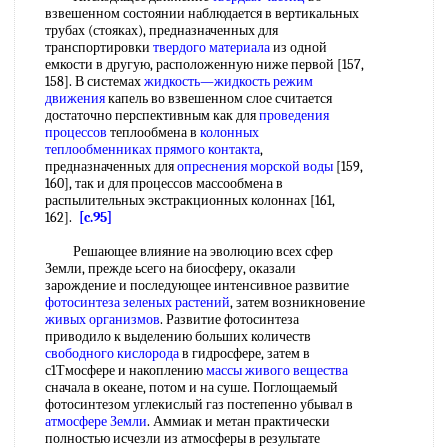
взвешенном состоянии наблюдается в вертикальных
трубах (стояках), предназначенных для
транспортировки
твердого материала
из одной
емкости в другую, расположенную ниже первой [157,
158]. В системах
жидкость—жидкость режим
движения
капель во взвешенном слое считается
достаточно перспективным как для
проведения
процессов
теплообмена в
колонных
теплообменниках прямого контакта
,
предназначенных для
опреснения морской воды
[159,
160], так и для процессов массообмена в
распылительных экстракционных колоннах [161,
162].
[c.95]
Решающее влияние на эволюцию всех сфер
Земли, прежде ьсего на биосферу, оказали
зарождение и последующее интенсивное развитие
фотосинтеза зеленых растений
, затем возникновение
живых организмов
. Развитие фотосинтеза
приводило к выделению больших количеств
свободного кислорода
в гидросфере, затем в
с1Тмосфере и накоплению
массы живого вещества
сначала в океане, потом и на суше. Поглощаемый
фотосинтезом углекислый газ постепенно убывал в
атмосфере Земли
. Аммиак и метан практически
полностью исчезли из атмосферы в результате