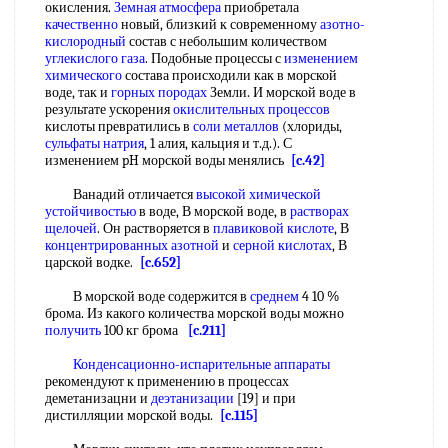
окисления.
Земная атмосфера
приобретала
качественно
новый, близкий к современному
азотно-
кислородный
состав с небольшим количеством
углекислого газа
. Подобные процессы с
изменением
химического
состава происходили как в морской
воде, так и
горных породах
Земли. И морской воде в
результате ускорения
окислительных процессов
кислоты превратились в
соли металлов
(хлориды,
сульфаты натрия
, 1 алия, кальция и т.д.). С
изменением pH морской воды менялись
[c.42]
Ванадий отличается
высокой
химической
устойчивостью
в воде, В морской воде, в
растворах
щелочей
. Он растворяется в
плавиковой кислоте
, В
концентрированных азотной
и
серной кислотах
, В
царской водке.
[c.652]
В морской воде содержится в
среднем
4 10 %
брома. Из какого количества морской воды можно
получить
100 кг брома
[c.211]
Конденсационно-испарительные аппараты
рекомендуют к применению в процессах
деметанизацни и
деэтанизации
[19] и при
дистилляции морской воды.
[c.115]