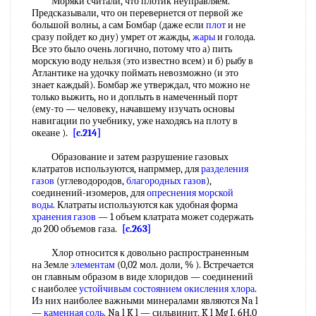
Моряки считали, что плотик неуправляем.
Предсказывали, что он перевернется от первой же
большой волны, а сам Бомбар (даже если
плот
и не
сразу пойдет ко дну) умрет от жажды,
жары
и голода.
Все это было очень логично, потому что а) пить
морскую воду нельзя (это известно всем) и б) рыбу в
Атлантике на удочку поймать невозможно (и это
знает каждый). Бомбар же утверждал, что можно не
только выжить, но и доплыть в намеченный порт
(ему-то — человеку, начавшему изучать основы
навигации по учебнику, уже находясь на плоту в
океане ).
[c.214]
Образование и затем разрушение газовых
клатратов используются, напрммер, для
разделения
газов
(углеводородов,
благородных газов
),
соединений-изомеров, для
опреснения морской
воды
. Клатраты используются как удобная форма
хранения газов
— 1 объем клатрата может содержать
до 200 объемов газа.
[c.263]
Хлор относится к довольно распространенным
на Земле
элементам
(0,02 мол. доли, % ). Встречается
он главным образом в виде хлоридов — соединений
с наиболее
устойчивым состоянием
окисления хлора
.
Из них наиболее важными минералами являются Na l
—
каменная соль
. Na l K l — сильвинит, K l Mg I. 6Н,0