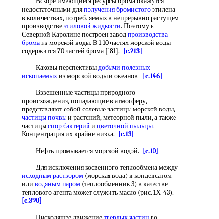
Вскоре имеющиеся ресурсы брома окажутся
недостаточными для
получения бромистого
этилена
в количествах, потребляемых в непрерывно растущем
производстве
этиловой жидкости
. Поэтому в
Северной Каролине построен завод
производства
брома
из морской воды. В 1 10 частях морской воды
содержится 70 частей брома [181].
[c.213]
Каковы перспективы
добычи полезных
ископаемых
из морской воды и океанов
[c.146]
Взвешенные частицы природного
происхождения, попадающие в атмосферу,
представляют собой солевые частицы морской воды,
частицы почвы
и растений, метеорной пыли, а также
частицы
спор бактерий
и
цветочной пыльцы
.
Концентрация их крайне низка.
[c.13]
Нефть промывается морской водой.
[c.10]
Для исключения косвенного теплообмена между
исходным раствором
(морская вода) и конденсатом
или
водяным паром
(теплообменник 3) в качестве
теплового агента может служить масло (рис. 1Х-43).
[c.390]
Нисходящее движение
твердых частиц
во