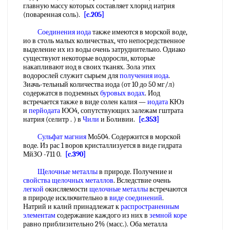
главную массу которых составляет хлорид иатрия
(поваренная соль).
[c.205]
Соединения иода
также имеются в морской воде,
ио в столь малых количествах, что непосредственное
выделение их из воды очень затруднительно. Одиако
существуют некоторые водоросли, которые
накапливают иод в своих тканях. Зола этих
водорослей служит сырьем для
получения иода
.
Зиачь-тельный количества иода (от 10 до 50 мг/л)
содержатся в подземных
буровых водах
. Иод
встречается также в виде солен калия —
иодата
КЮз
и
перйодата
ЮО4, сопутствующих залежам гштрата
натрия (селитр . ) в
Чили
и Боливии.
[c.353]
Сульфат магния
Мо504. Содержится в морской
воде. Из рас 1 воров кристаллизуется в виде гидрата
МйЗО -711 0.
[c.390]
Щелочные металлы
в природе. Получение и
свойства щелочных металлов
. Вследствие очень
легкой
окисляемости
щелочные металлы
встречаются
в природе исключительно в
виде соединений
.
Натрий и калнй принадлежат к
распространенным
элементам
содержание каждого из них в
земной коре
равно приблизительно 2% (масс.). Оба металла