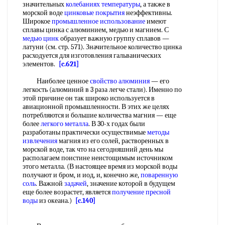
значительных
колебаниях температуры
, а также в
морской воде
цинковые покрытия
неэффективны.
Широкое
промышленное использование
имеют
сплавы цинка с алюминием, медью и магнием. С
медью цинк
образует важную группу сплавов —
латуни (см. стр. 571). Значительное количество цинка
расходуется для изготовления гальванических
элементов.
[c.621]
Наиболее ценное
свойство алюминия
— его
легкость (алюминий в 3 раза легче стали). Именно по
этой причине он так широко используется в
авиационной промышленности. В этих же целях
потребляются и большие количества магния — еще
более
легкого металла
. В 30-х годах были
разработаны практически осуществимые
методы
извлечения
магния из его солей, растворенных в
морской воде, так что на сегодняшний день мы
располагаем поистине неистощимым источником
этого металла. (В настоящее время из морской воды
получают и бром, и иод, и, конечно же,
поваренную
соль
. Важной
задачей
, значение которой в будущем
еще более возрастет, является
получение пресной
воды
из океана.)
[c.140]