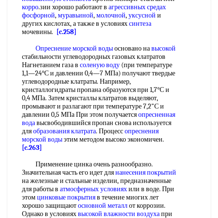
корро
.зии хорошо работают в
агрессивных средах
фосфорной
,
муравьиной
,
молочной
,
уксусной
и
других кислотах, а также в условиях
синтеза
мочевины.
[c.258]
Опреснение морской воды
основано на
высокой
стабильности углеводородных газовых клатратов
Нагнетанием газа в
соленую воду
(при температуре
1,1—24°С и давлении 0,4—7 МПа) получают твердые
углеводородные клатраты. Например,
кристаллогидраты пропана образуются при 1,7°С и
0,4 МПа. Затем кристаллы клатратов выделяют,
промывают и разлагают при температуре 7,2"С и
давлении 0,5 МПа При этом получается
опресненная
вода
высвободившийся пропан снова используется
для
образования клатрата
. Процесс
опреснения
морской воды
этим методом высоко экономичен.
[c.263]
Применение цинка очень разнообразно.
Значительная часть его идет для
нанесения покрытий
на железные и стальные изделии, предназначенные
для работы в
атмосферных условиях
или в воде. При
этом
цинковые покрытия
в течение миогих лет
хорошо защищают
основной металл
от коррозии.
Однако в условиях
высокой
влажности воздуха
при