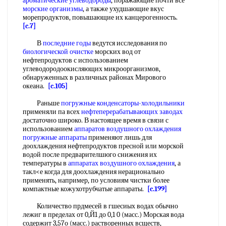
ароматические углеводороды
, поражающие почти все
морские организмы
, а также ухудшающие вкус
морепродуктов, повышающие их канцерогенность.
[c.7]
В
последние годы
ведутся исследования по
биологической очистке
морских вод от
нефтепродуктов с использованием
углеводородоокисляющих микроорганизмов,
обнаруженных в различных районах Мирового
океана.
[c.105]
Раньше
погружные конденсаторы-холодильники
применяли па всех
нефтеперерабатывающих заводах
достаточно широко. В настоящее время в связи с
использованием
аппаратов воздушного охлаждения
погружные аппараты
применяют лишь для
доохлаждения нефтепродуктов пресной или морской
водой после предварителшюго снижения их
температуры в
аппаратах воздушного охлаждения
, а
такл<е когда для доохлаждения нерационально
применять, например, по условиям чистки более
компактные кожухотрубчатые аппараты.
[c.199]
Количество прдмесей в гшесиых водах обычно
лежиг в пределах от 0,Й1 до 0,1 0 (масс.) Морская вода
содержит 3,57о (масс.) растворенных всществ,