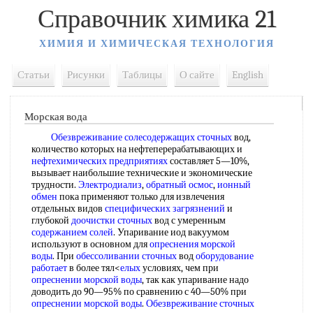
Справочник химика 21
ХИМИЯ И ХИМИЧЕСКАЯ ТЕХНОЛОГИЯ
Статьи
Рисунки
Таблицы
О сайте
English
Морская вода
Обезвреживание солесодержащих сточных
вод,
количество которых на нефтеперерабатывающих и
нефтехимических предприятиях
составляет 5—10%,
вызывает наибольшие технические и экономические
трудности.
Электродиализ
,
обратный осмос
,
ионный
обмен
пока применяют только для извлечения
отдельных видов
специфических загрязнений
и
глубокой
доочистки сточных
вод с умеренным
содержанием солей
. Упаривание иод вакуумом
используют в основном для
опреснения морской
воды
. При
обессоливании сточных
вод
оборудование
работает
в более тял<
елых
условиях, чем при
опреснении морской воды
, так как упаривание надо
доводить до 90—95% по сравнению с 40—50% при
опреснении морской воды
.
Обезвреживание сточных