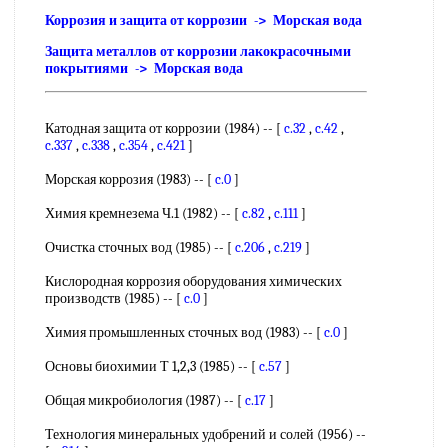
Коррозия и защита от коррозии -> Морская вода
Защита металлов от коррозии лакокрасочными
покрытиями -> Морская вода
Катодная защита от коррозии (1984) -- [
c.32
,
c.42
,
c.337
,
c.338
,
c.354
,
c.421
]
Морская коррозия (1983) -- [
c.0
]
Химия кремнезема Ч.1 (1982) -- [
c.82
,
c.111
]
Очистка сточных вод (1985) -- [
c.206
,
c.219
]
Кислородная коррозия оборудования химических
производств (1985) -- [
c.0
]
Химия промышленных сточных вод (1983) -- [
c.0
]
Основы биохимии Т 1,2,3 (1985) -- [
c.57
]
Общая микробиология (1987) -- [
c.17
]
Технология минеральных удобрений и солей (1956) --