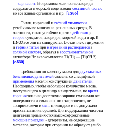
—
карналлит
. В огромном количестве хлориды
содержатся в морской воде, входят
составной частью
во все живые организмы и пр.
[c.286]
Титан, цирконий и
гафний химически
устойчивы во многих аг-ре< сивных средах, В
частности, титан устойчив против
действия
ра
творов
сульфатов, хлоридов, морской воды и др. В
HNO3 все они па сивируются. В отличие от циркония
и
гафния титан
при
нагревании растворяется
в
соляной кислоте
, образуя в
восстановительной
атгюсфере Нг аквокомплексы Т1(П1) — [Ti(OH 2)
[c.530]
Требования по качеству масел для
двухтактных
бензиновых двигателей
связаны со спецификой
применения
масел и конструкцией
двигателей
.
Необходимо, чтобы небольшое количество масла,
поступающего в цилиндр в виде тумана, во
время
горения
топлива достаточно хорошо смазывало все
поверхности и смывало с них загрязнения, не
засоряло свечи и
окна
цилиндров и не допускало
прихватывания поршней. Для поддержания чистоты
двигателя применяются высокоэффективные
моющие присадки
- детергенты, не содержащие
металлов, которые при сгорании не образуют (либо