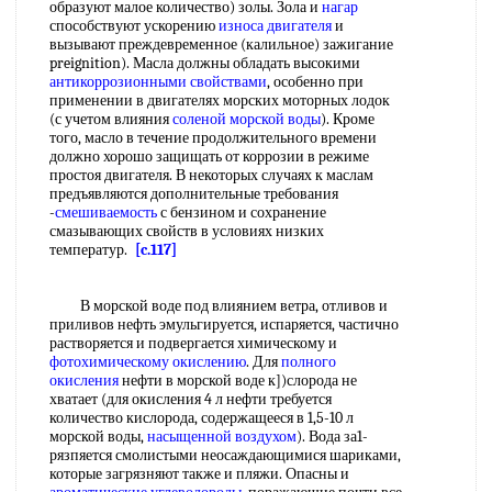
образуют малое количество) золы. Зола и
нагар
способствуют ускорению
износа двигателя
и
вызывают преждевременное (калильное) зажигание
preignition). Масла должны обладать высокими
антикоррозионными свойствами
, особенно при
применении в двигателях морских моторных лодок
(с учетом влияния
соленой морской воды
). Кроме
того, масло в течение продолжительного времени
должно хорошо защищать от коррозии в режиме
простоя двигателя. В некоторых случаях к маслам
предъявляются дополнительные требования
-
смешиваемость
с бензином и сохранение
смазывающих свойств в условиях низких
температур.
[c.117]
В морской воде под влиянием ветра, отливов и
приливов нефть эмульгируется, испаряется, частично
растворяется и подвергается химическому и
фотохимическому окислению
. Для
полного
окисления
нефти в морской воде к])слорода не
хватает (для окисления 4 л нефти требуется
количество кислорода, содержащееся в 1,5-10 л
морской воды,
насыщенной воздухом
). Вода за1-
рязпяется смолистыми неосаждающимися шариками,
которые загрязняют также и пляжи. Опасны и