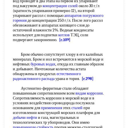
вод проводят в два этапа на первом их упаривают
под вакуумом до
концентрации солей
около 30 г/л
(кратность упаривания примерно 12), на второй
упаривают рассол с помощью
аппаратов погружного
горения
до концентрации 250 г/л. После лого рассол
обезвоживают в аппаратах кипящего слоя до
остаточной влажности 2%. Водные конденсаты
используют для подпитки
котлов
ТЭЦ, соли
подвергают захоронению.
[c.109]
Бром обычно сопутствует хлору в его калийных
минералах. Бром и иол встречаются в морской воде и
нефтяных
буровых водах
, откуда их главным образом
и добывают. Ничтожные количества астата
обнаружены в продуктах
естественного
радиоактивного распада
урана и тория.
[c.298]
Аустенитно-ферритные стали обладают
повышенным сопротивлением всем
видам коррозии
.
Сопротивляемость коррозии в морской воде и в
условиях воздействия сероводорода послужила
основанием для
применения
этих
сталей
при
изготовлении конструкций морских платформ для
добычи нефти
и газа, магистральных и
технологических тр убопроводов. Они имею
повышенную стойкость
против межкри-сталгшгной