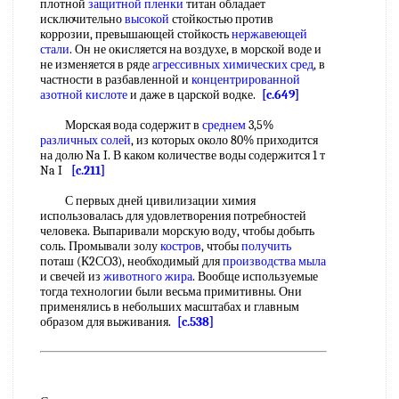
плотной
защитной пленки
титан обладает
исключительно
высокой
стойкостью против
коррозии, превышающей стойкость
нержавеющей
стали
. Он не окисляется на воздухе, в морской воде и
не изменяется в ряде
агрессивных химических сред
, в
частности в разбавленной и
концентрированной
азотной кислоте
и даже в царской водке.
[c.649]
Морская вода содержит в
среднем
3,5%
различных солей
, из которых около 80% приходится
на долю Na I. В каком количестве воды содержится 1 т
Na I
[c.211]
С первых дней цивилизации химия
использовалась для удовлетворения потребностей
человека. Выпаривали морскую воду, чтобы добыть
соль. Промывали золу
костров
, чтобы
получить
поташ (К2СО3), необходимый для
производства мыла
и свечей из
животного жира
. Вообще используемые
тогда технологии были весьма примитивны. Они
применялись в небольших масштабах и главным
образом для выживания.
[c.538]