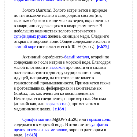
Золото (Aurum), Золото встречается в природе
почти исключительно в самородном сосгояг(ии,
главным образом о виде мелких зерен, вкрапленных
в кварц или содержащихся в кварцевом песке. В
небольших количествах золото встречается в
сульфидных рудах
железа, свинца и меди. Следы его
открыты в морской воде. Общее содержание золота в
земной коре
составляет всего 5-10- % (масс.)
[c.579]
Активный серебристо-
белый металл
, второй по
содержанию г осле натрия в морской воде. Благодаря
малой плотности и
высокой
прочности его сплавы
част используются для структурирования стали,
идущей, например, на изготовление колес в
транспортной промышленности. Применяется также
в фотовспышках, фейерверках и зажигательных
(юмбах, так как очень легко воспламеняется.
Некоторые его соединения, например соль Эпсома
(английская, или
горькая соль
), применяются в
медицинских целях.
[c.164]
Сульфат магния
MgS04-7iHi20, или
горькая соль
,
содержится в морской воде. В отличие от
сульфатов
щелочноземельных металлов
, хорошо растворим в
воде.
[c.613]