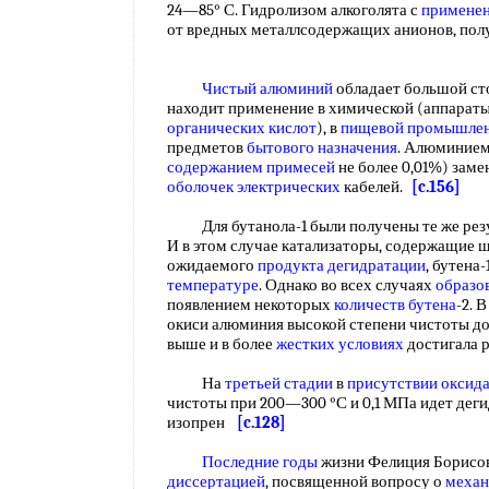
24—85° С. Гидролизом алкоголята с
примене
от вредных металлсодержащих анионов, по
Чистый алюминий
обладает большой сто
находит применение в химической (аппарат
органических кислот
), в
пищевой промышле
предметов
бытового назначения
. Алюминием
содержанием примесей
не более 0,01%) заме
оболочек электрических
кабелей.
[c.156]
Для бутанола-1 были получены те же резуль
И в этом случае катализаторы, содержащие 
ожидаемого
продукта дегидратации
, бутена
температуре
. Однако во всех случаях
образо
появлением некоторых
количеств бутена
-2. 
окиси алюминия высокой степени чистоты до
выше и в более
жестких условиях
достигала 
На
третьей стадии
в
присутствии оксид
чистоты при 200—300 °С и 0,1 МПа идет деги
изопрен
[c.128]
Последние годы
жизни Фелиция Борисов
диссертацией
, посвященной вопросу о
механ