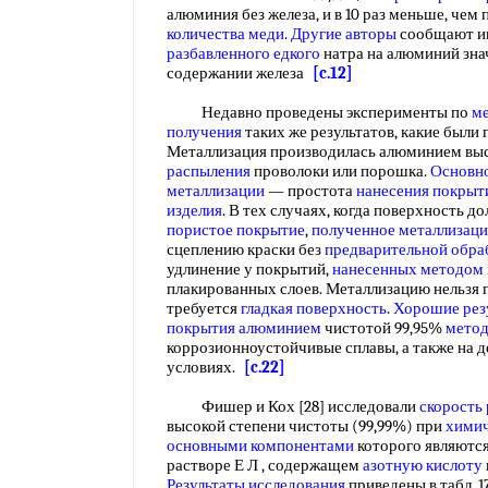
алюминия без железа, и в 10 раз меньше, чем
количества меди
.
Другие авторы
сообщают ин
разбавленного едкого
натра на алюминий зна
содержании железа
[c.12]
Недавно проведены эксперименты по
м
получения
таких же результатов, какие были
Металлизация производилась алюминием вы
распыления
проволоки или порошка.
Основн
металлизации
— простота
нанесения покрыт
изделия
. В тех случаях, когда поверхность 
пористое покрытие
,
полученное металлизац
сцеплению краски без
предварительной обра
удлинение у покрытий,
нанесенных методом
плакированных слоев. Металлизацию нельзя п
требуется
гладкая поверхность
.
Хорошие рез
покрытия алюминием
чистотой 99,95%
метод
коррозионноустойчивые сплавы, а также на д
условиях.
[c.22]
Фишер и Кох [28] исследовали
скорость
высокой степени чистоты (99,99%) при
химич
основными компонентами
которого являютс
растворе Е Л , содержащем
азотную кислоту
Результаты исследования
приведены в табл. 