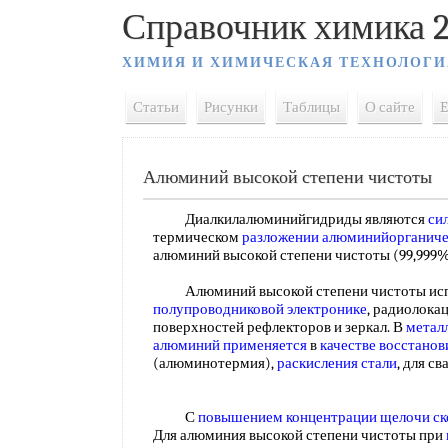
Справочник химика 2
ХИМИЯ И ХИМИЧЕСКАЯ ТЕХНОЛОГИ
Статьи
Рисунки
Таблицы
О сайте
E
Алюминий высокой степени чистоты
Диалкилалюминийгидриды являются
си
термическом
разложении алюминийорганиче
алюминий высокой степени чистоты (99,999
Алюминий высокой степени чистоты исп
полупроводниковой электронике
, радиолока
поверхностей рефлекторов и зеркал. В
метал
алюминий применяется
в
качестве восстанов
(алюминотермия),
раскисления стали
, для с
С
повышением концентрации
щелочи ск
Для алюминия высокой степени чистоты при