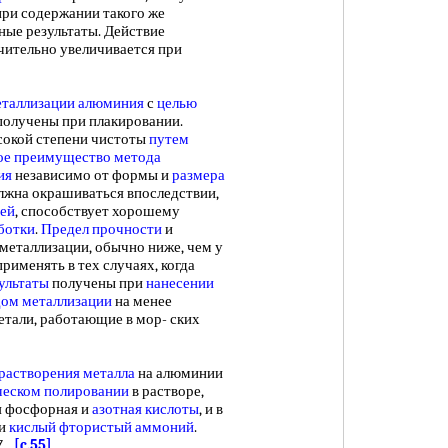
 при содержании такого же
ые результаты. Действие
чительно увеличивается при
еталлизации алюминия
с
целью
 получены при плакировании.
сокой степени чистоты
путем
ое преимущество
метода
ия
независимо от формы и
размера
должна окрашиваться впоследствии,
ией
, способствует хорошему
ботки
.
Предел прочности
и
металлизации, обычно ниже, чем у
рименять в тех случаях, когда
ультаты
получены при
нанесении
ом металлизации
на менее
етали, работающие в мор- ских
 растворения металла
на алюминии
еском полировании
в растворе,
я фосфорная и
азотная кислоты
, и в
и
кислый фтористый аммоний
.
17.
[c.55]