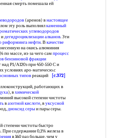
менная смерть помешала ей
леводородов
(аренов) в
настоящее
шлом эту роль выполнял
каменный
роматических углеводородов
 и
дегидроциклизации алканов
. Зти
о риформинга нефти
. В
качестве
анесенную на окись алюминия
 по массе, из-за чего сам
процесс
ов
бензиновой фракции
над Р1/А120з при 450-550 С и
этих условиях аро-матичесю.с
основных типов
реакций
[c.372]
оконструкций, работающих в
духа
), в
химической
юминий высокой степени чистоты
ть
в
азотной кислоте
, в
уксусной
род,
диоксид серы
и пары серы.
й степени чистоты быстро
. При содержании 0,1% железа в
орения
в 160 раз больше, чем у