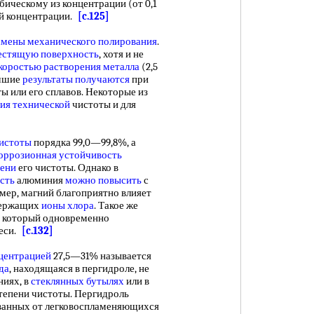
ическому из концентрации (от 0,1
ной концентрации.
[c.125]
амены
механического полирования
.
естящую поверхность
, хотя и не
коростью растворения металла
(2,5
учшие
результаты получаются
при
ы или его сплавов. Некоторые из
ия технической
чистоты и для
чистоты
порядка 99,0—99,8%, а
оррозионная устойчивость
ени
его чистоты. Однако в
сть
алюминия
можно повысить
с
имер, магний благоприятно влияет
держащих
ионы хлора
. Такое же
 который одновременно
меси.
[c.132]
центрацией
27,5—31% называется
да
, находящаяся в пергидроле, не
ниях, в
стеклянных бутылях
или в
тепени чистоты. Пергидроль
ванных от легковоспламеняющихся