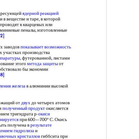
тересующей
ядерной реакцией
 в веществе и таре, в которой
 проводят в кварцевых или
миниевые пеналы, изготовленные
92]
х заводов
показывает возможность
х участках производства
ппаратуры
, футерованной, листами
зование этого
метода защиты
от
бствовало бы экономии
58]
ления железа
в алюминии высокой
ержащий от
двух
до четырех атомов
ем
полученный продукт
окисляется
нием тригидрата р-
окиси
инируется
при 600—700° С. Окись
ыть получена в
результате
ением гидролиза
и
авочных кристаллов
гиббсита при