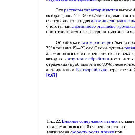
Эти
растворы характеризуются
высоко
которая равна 25—50 мк/мин и применяются
степени чистоты и для
алюминиево-магниевы
чистоты или
алюминиево-магниево
-
кремнис
приготовляются для электролитического и х
Обработка в
таком растворе
обычно про
75° в течение 15—20 сек. Самые лучшие
резу
алюминия высокой степени чистоты и некотор
которых в
результате обработки
достигается
отражения (приблизительно 90%), незначит
анодировании.
Раствор обычно
перестает де
[c.67]
Рис. 22.
Влияние содержания магния
в сплаве
из алюминия высокой степени чистоты с
магнием на
скорость роста пленки
при