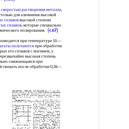
й
скоростью растворения металла
,
 только для алюминия высокой
х сплавов
высокой степени
тых сплавов
, которые специально
имического полирования.
[c.67]
изводится при температуре 55—
льтаты получаются
при обработке
ых его сплавов с магнием, у
 чрезвычайно высокая степень
ельно снижающаяся при
йствовать после обработки 0,26—