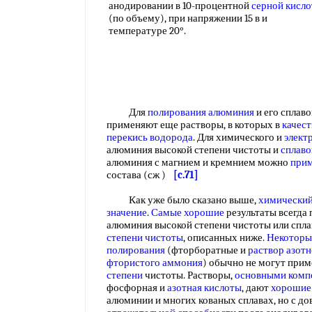
анодировании в 10-процентной
серной кисло
(по объему), при напряжении 15 в и
температуре 20°.
Для
полирования алюминия
и его сплаво
применяют еще растворы, в которых в
качест
перекись водорода
. Для химического и
элект
алюминия высокой степени чистоты и
сплаво
алюминия с магнием и кремнием можно
прим
состава (сж )
[c.71]
Как уже было сказано выше,
химический
значение
.
Самые хорошие
результаты всегда
алюминия высокой степени чистоты или спла
степени чистоты
, описанных ниже.
Некоторы
полирования
(фторборатные и
раствор азот
фтористого аммония
) обычно не могут прим
степени
чистоты. Растворы,
основными комп
фосфорная и
азотная кислоты
, дают
хорошие
алюминии и многих кованых сплавах, но с д