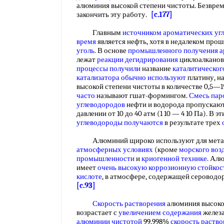
алюминия высокой степени чистоты. Безвре
закончить эту работу.
[c.177]
Главным
источником ароматических уг
время
является нефть, хотя в недалеком про
уголь
. В основе
промышленного получения а
лежат
реакции дегидрирования
циклоалканов
процессы получили
название
каталитическог
катализатора
обычно используют
платину, н
высокой степени чистоты в количестве 0,5—1%
часто
называют гшат-формингом.
Смесь пар
углеводородов
нефти и водорода пропускают 
давлении от 10 до 40 атм (1 10 — 4 10 Па). В 
углеводороды получаются
в результате трех
Алюминий щироко используют для металл
атмосферных условиях
(кроме
морского воз
промышленности
и
криогенной технике
. Ал
имеет
очень высокую
коррозионную стойкос
кислоте
, в атмосфере, содержащей сероводо
[c.93]
Скорость растворения
алюминия высоко
возрастает с
увеличением содержания
железа
алюминии чистотой
99,998%
скорость раств