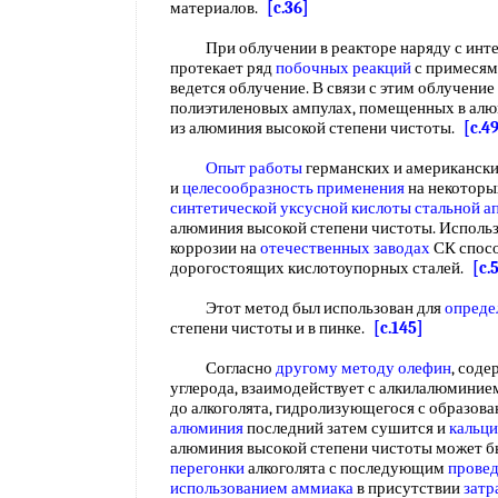
материалов.
[c.36]
При облучении в реакторе наряду с ин
протекает ряд
побочных реакций
с примесями
ведется облучение. В связи с этим облучение
полиэтиленовых ампулах, помещенных в алю
из алюминия высокой степени чистоты.
[c.4
Опыт работы
германских и американски
и
целесообразность применения
на некоторы
синтетической уксусной кислоты
стальной а
алюминия высокой степени чистоты. Исполь
коррозии на
отечественных заводах
СК спосо
дорогостоящих кислотоупорных сталей.
[c.
Этот метод был использован для
опреде
степени чистоты и в пинке.
[c.145]
Согласно
другому методу олефин
, сод
углерода, взаимодействует с алкилалюмини
до алкоголята, гидролизующегося с образова
алюминия
последний затем сушится и
кальц
алюминия высокой степени чистоты может б
перегонки
алкоголята с последующим
провед
использованием аммиака
в присутствии
затр