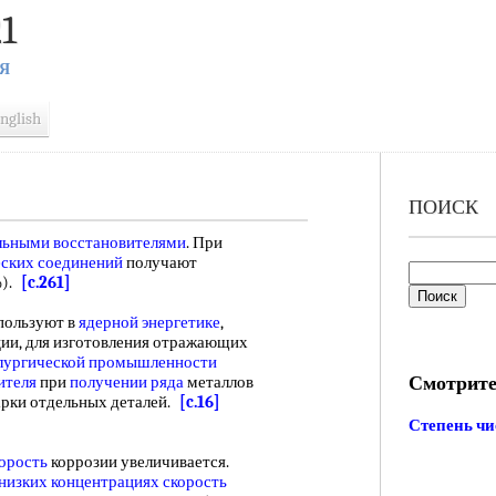
1
Я
nglish
ПОИСК
льными восстановителями
. При
ских соединений
получают
%).
[c.261]
ользуют в
ядерной энергетике
,
ции, для изготовления отражающих
лургической промышленности
Смотрите
ителя
при
получении ряда
металлов
варки отдельных деталей.
[c.16]
Степень ч
орость
коррозии увеличивается.
низких концентрациях
скорость