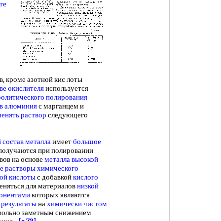
те
в, кроме азотной кис лоты
ве окислителя
используется
ролитического полирования
в алюминия
с марганцем и
енять раствор
следующего
 состав металла
имеет
большое
 получаются при полировании
вов на основе
металла высокой
е растворы
химического
ной кислоты
с добавкой
кислого
еняться для материалов
низкой
онентами
которых являются
 результаты
на
химически чистом
овольно заметным снижением