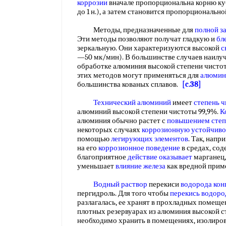
коррозии
вначале пропорциональна корню куб
до 1 н.), а затем становится пропорциональ
Методы, предназначенные для
полной з
Эти методы позволяют получат гладкую и
бл
зеркальную. Они характеризуются высокой
с
—50 мк/мин). В большинстве случаев наил
обработке алюминия высокой степени чистот
этих методов могут применяться для
алюмин
большинства кованых сплавов.
[c.38]
Технический алюминий
имеет
степень 
алюминий высокой степени чистоты 99,9%.
К
алюминия обычно растет с
повышением степ
некоторых случаях
коррозионную устойчиво
помощью
легирующих элементов
. Так, напр
на его
коррозионное поведение
в средах, со
благоприятное
действие оказывает
марганец,
уменьшает
влияние железа
как вредной при
Водный раствор
перекиси
водорода кон
пергидроль. Для того чтобы
перекись водоро
разлагалась, ее хранят в прохладных помеще
плотных резервуарах из алюминия высокой с
необходимо хранить в помещениях, изолиро