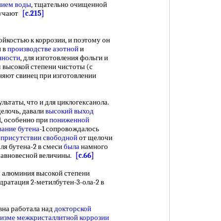
нием воды
, тщательно очищенной
лучают
[c.215]
йкостью к коррозии, и поэтому он
ы в
производстве азотной
и
нности
, для изготовления фольги и
 высокой степени чистоты (с
няют свинец при изготовлении
таты, что и для циклогексанола.
щелочь, давали
высокий выход
-1, особенно при
пониженной
вание бутена
-1 сопровождалось
В
присутствии свободной
от щелочи
ля бутена-2 в смеси
была
намного
равновесной величины.
[c.66]
а
алюминия высокой степени
дратация 2-метилбутен-3-ола-2 в
на работала над
докторской
изме межкристаллитной коррозии