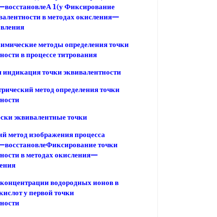
—восстановлеА 1(у Фиксирование
валентности в методах окисления—
овления
имические методы определения точки
ности в процессе титрования
 индикация точки эквивалентности
рический метод определения точки
тности
ски эквивалентные точки
й метод изображения процесса
—восстановлеФиксирование точки
ности в методах окисления—
ления
концентрации водородных ионов в
 кислот у первой точки
тности