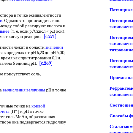
Потенциал 
створа в точке эквивалентности
ии
. Однако это происходит лишь
Потенциом
и между собой реагируют кислота и
эквивален
льнее
(т. е. если р/Скисл < рД осн).
 имеет кислую реакцию.
[c.271]
Потенциоме
эквивалент
тности лежит в области
значений
титрование
 в пределах от pH 6,23 до pH 4,00,
о время как при титровании 0,1 н.
Потенциом
авляла 6 единиц pH.
[c.269]
эквивалент
е присутствует соль,
Приемы на
Рефрактоме
ка
вычисления величины
pH в точке
эквивален
Соотношени
очные точки на
кривой
счета
[Н" ] и pH в точке
Способы ф
вует соль МеАп, образованная
творе она подвергается гидролизу
Сталагмоме
эквивален