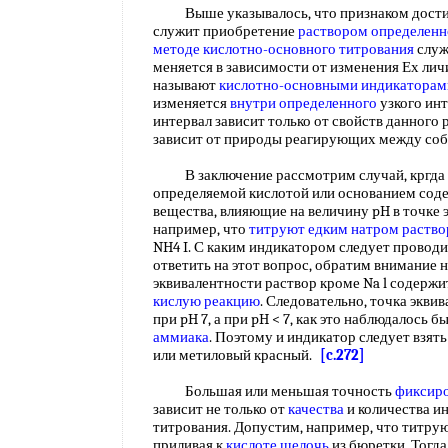
Выше указывалось, что признаком достиж
служит приобретение
раствором определенн
методе кислотно-основного титрования
служ
меняется в зависимости от изменения Ех лич
называют
кислотно-основными индикаторам
изменяется
внутри определенного
узкого ин
интервал зависит только от свойств данного
зависит от природы реагирующих между соб
В заключение рассмотрим случай, кргда т
определяемой кислотой или основанием сод
вещества, влияющие на величину pH в точке 
например, что
титруют едким натром раство
NH4 I. С каким индикатором следует провод
ответить на этот вопрос, обратим внимание н
эквивалентности раствор кроме Na l содержи
кислую реакцию
. Следовательно, точка эквив
при pH 7, а при pH < 7, как это наблюдалось б
аммиака
. Поэтому и индикатор следует взять т
или метиловый красный.
[c.272]
Большая или меньшая точность
фиксиро
зависит не только от
качества
и количества ин
титрования. Допустим, например, что титруют 
приливая к
кислоте щелочь
из бюретки. Тогд