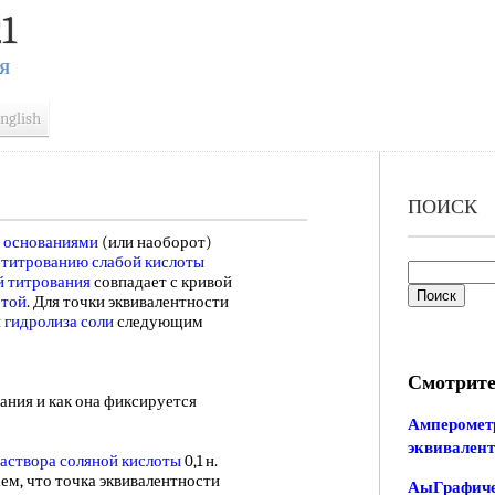
1
Я
nglish
ПОИСК
и основаниями
(или наоборот)
т
титрованию слабой кислоты
й титрования
совпадает с кривой
отой
. Для точки эквивалентности
 гидролиза соли
следующим
Смотрите
ания и как она фиксируется
Амперомет
эквивален
аствора соляной кислоты
0,1 н.
аем, что точка эквивалентности
АыГрафиче