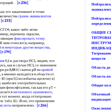
ентраций .
[c.236]
Нейтрализа
эквивален
у его заканчивают в точке
 количества
грамм-эквивалентов
Нейтрализа
о
[c.213]
определени
О4, какое-либо легко
ОБЩИЕ СВ
имер, перемену окраски,
ТИТРОВАН
зволяющие
фиксировать точку
К ним относятся, например,
ИНСТРУМ
й
и
некоторые другие вещества
,
ИНДИКАЦ
.
[c.194]
Титровани
веществ
ния
0,1 и. раствора НС1,. видим, что
есь, как в случае НС1, со значением
Область до
при рн 8,88 б) скачок pH на
кривой
 а именно находится в области от
Область по
= 10 (при 0,1 мл избытка щелочи) в)
х наиболее употребительных
Общие поло
ин фенолфталеин, так как его рТ =
 касается
метилового оранжевого
,
Объемный 
 в тот момент, когда оттитровано
индикацией
. табл. 15). Ясно, что применение
кислоты
неприемлемо.
[c.266]
Окисления