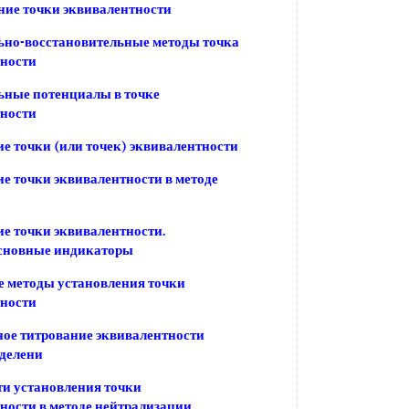
ие точки эквивалентности
ьно-восстановительные методы точка
тности
ьные потенциалы в точке
тности
е точки (или точек) эквивалентности
е точки эквивалентности в методе
е точки эквивалентности.
сновные индикаторы
 методы установления точки
тности
ое титрование эквивалентности
еделени
и установления точки
ности в методе нейтрализации