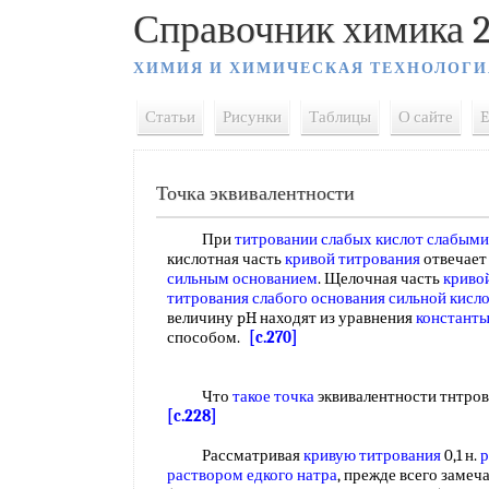
Справочник химика 2
ХИМИЯ И ХИМИЧЕСКАЯ ТЕХНОЛОГИ
Статьи
Рисунки
Таблицы
О сайте
E
Точка эквивалентности
При
титровании слабых кислот слабым
кислотная часть
кривой титрования
отвечае
сильным основанием
. Щелочная часть
криво
титрования слабого основания сильной кисл
величину pH находят из уравнения
константы
способом.
[c.270]
Что
такое точка
эквивалентности тнтров
[c.228]
Рассматривая
кривую титрования
0,1 н.
р
раствором едкого натра
, прежде всего замеч