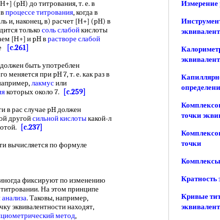
] (pH) до титрования, т. е. в
Измерение 
 в
процессе титрования
, когда в
ль и, наконец, в) расчет [Н+] (pH) в
Инструмен
одится только
соль слабой
кислоты
эквивален
аем [Н+] и pH в
растворе слабой
ре
[c.261]
Калориметр
эквивален
должен быть употреблен
 меняется при pH 7, т. е. как раз в
Капиллярн
 например,
лакмус
или
определени
ия
которых около 7.
[c.259]
Комплексо
 в рас случае pH должен
точки экви
бой другой
сильной кислоты
какой-л
лотой.
[c.237]
Комплексон
точки
и вычисляется по формуле
Комплексы
Кратность 
иногда фиксируют по изменению
 титровании. На этом принципе
Кривые тит
 анализа
. Таковы, например,
очку эквивалентности находят,
эквивален
нциометрический метод
,