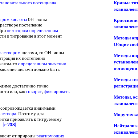
становительного потенциала
Кривые тит
эквивален
вором кислоты
0Н -ионы
Криоскопич
 растворе постепенно
эквивален
 При
некотором определенном
сти и титрование в этот момент
Методы опр
Общие соо
раствором
щелочи, то ОН -ионы
Методы опр
нтрация их постепенно
установлен
 каком-то
определенном значении
поглощени
ибавление щелочи должно быть
Методы тит
димо достаточно точно
регистраци
ости или, как
говорят
,
фиксировать
Методы, ос
эквивален
 сопровождается видимыми
раствора
. Поэтому для
Мору точка
ится прибавлять к титруемому
р.
[c.238]
Нейтрализа
эквивален
висит от природы
реагирующих