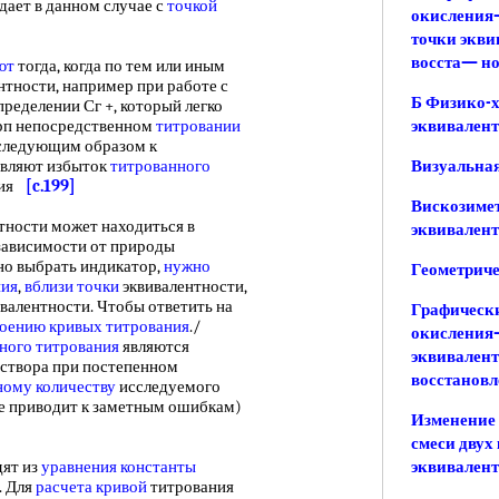
адает в данном случае с
точкой
окисления
точки экви
восста— н
ют
тогда, когда по тем или иным
нтности, например при работе с
Б Физико-х
пределении Сг +, который легко
прп непосредственном
титровании
эквивалент
 следующим образом к
авляют избыток
титрованного
Визуальная
кция
[c.199]
Вискозимет
ности может находиться в
эквивален
зависимости от природы
но выбрать индикатор,
нужно
Геометриче
ния
,
вблизи точки
эквивалентности,
ивалентности. Чтобы ответить на
Графически
оению кривых титрования
./
окисления
ного титрования
являются
эквивалент
створа при постепенном
восстанов
ному количеству
исследуемого
не приводит к заметным ошибкам)
Изменение 
смеси двух
ят из
уравнения константы
эквивален
. Для
расчета кривой
титрования