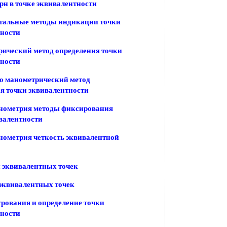
рн в точке эквивалентности
тальные методы индикации точки
тности
ический метод определения точки
тности
о манометрический метод
я точки эквивалентности
нометрия методы фиксирования
валентности
ометрия четкость эквивалентной
 эквивалентных точек
эквивалентных точек
рования и определение точки
тности