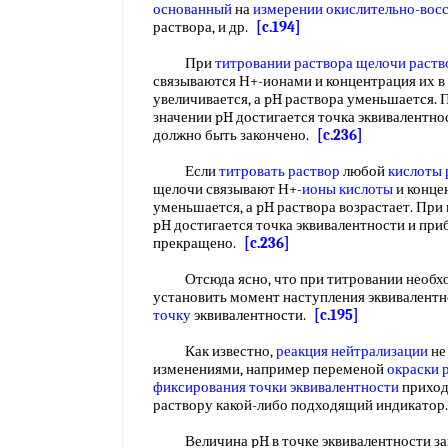
основанный
на
измерении окислительно-вос
раствора, и др.
[c.194]
При
титровании раствора щелочи раст
связываются Н+-ионами и концентрация их в
увеличивается, а pH раствора уменьшается.
значении pH достигается точка эквивалентно
должно быть закончено.
[c.236]
Если
титровать раствор
любой
кислоты 
щелочи связывают Н+-
ионы кислоты
и конце
уменьшается, а pH раствора возрастает. При
pH достигается точка эквивалентности и пр
прекращено.
[c.236]
Отсюда ясно, что при титровании необхо
установить момент наступления эквивалентн
точку
эквивалентности.
[c.195]
Как известно,
реакция нейтрализации
не
изменениями, например переменой
окраски 
фиксирования точки эквивалентности
приход
раствору какой-либо подходящий индикато
Величина pH в точке эквивалентности за