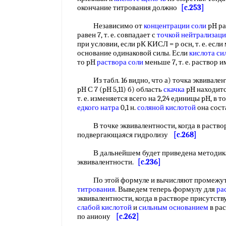
окончание титрования должно
[c.253]
Независимо от
концентрации соли
pH ра
равен 7, т. е. совпадает с
точкой нейтрализац
при условии, если рК КИСЛ = р осн, т. е. есл
основание одинаковой силы. Если
кислота си
то pH
раствора соли
меньше 7, т. е. раствор
Из табл. 16 видно, что а) точка эквивален
pH С 7 (pH 5,11) б) область
скачка
pH находится
т. е. изменяется всего на 2,24 единицы pH, в т
едкого натра
0,1 н.
соляной кислотой
она сост
В точке эквивалентности, когда в раствор
подвергающаяся гидролизу
[c.268]
В дальнейшем будет приведена методи
эквивалентности.
[c.236]
По этой формуле и вычисляют промежут
титрования
. Выведем теперь формулу для
ра
эквивалентности, когда в растворе присутст
слабой кислотой
и
сильным основанием
в рас
по аниону
[c.262]