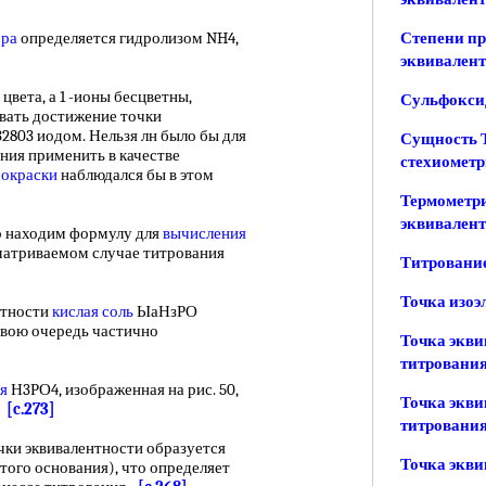
ора
определяется гидролизом NH4,
Степени пр
]
эквивален
ета, а 1 -ионы бесцветны,
Сульфокси
вать достижение точки
2803 иодом. Нельзя лн было бы для
Сущность Т
ния применить в качестве
стехиомет
 окраски
наблюдался бы в этом
Термометри
эквивален
 находим формулу для
вычисления
ссматриваемом случае титрования
Титрование
Точка изоэ
нтности
кислая соль
ЫаНзРО
вою очередь частично
Точка экви
титровани
я
Н3РО4, изображенная на рис. 50,
Точка экви
.
[c.273]
титровани
чки эквивалентности образуется
Точка экви
этого основания), что определяет