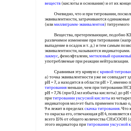
веществ
(кислоты и основания) и от их конц
Очевидно, что и при титровании, поскольк
эквивалентности, затрачиваются одинаковые
(или
миллиграмм-эквивалентов
) титруемог
Вещества, претерпевающие, подобно К2СГ
различимое изменение при титровании (напр
выпадение в осадок и т. д.) и тем самым по
эквивалентности, называются индикаторами. 
лакмус
, фенолфталеин,
метиловый оранжевы
употребляемые при реакции нейтрализации
Сравнивая эту кривую с
кривой титрова
а) точка эквивалентности уже не совпадает зд
pH = 7, а находится в области pH > 7, именно 
титрования
меньше, чем при титровании НС1,
pH = 7,76 (при 0,1 мл избытка кислоты) до pH 
при
титровании уксусной кислоты
из четыре
индикаторов мол<ет быть применен только од
9 и лежит в пределах
скачка титрования
. Что
то окраска его, отвечающая pH 4, появляется
всего 15% от общего количества СНзСООН (см
этого индикатора при
титровании уксусной 