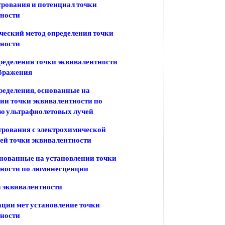
рования и потенциал точки
тности
еский метод определения точки
тности
еделения точки эквивалентности
бражения
еделения, основанные на
ии точки эквивалентности по
ю ультрафиолетовых лучей
рования с электрохимической
ей точки эквивалентности
нованные на установлении точки
тности по люминесценции
 эквивалентности
ции мет установление точки
тности