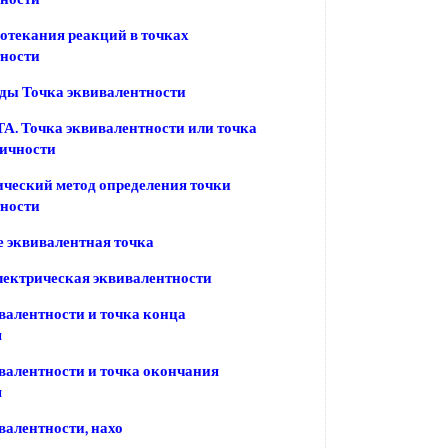
отекания реакций в точках
тности
ды Точка эквивалентности
А. Точка эквивалентности или точка
ричности
ческий метод определения точки
тности
 эквивалентная точка
лектрическая эквивалентности
валентности и точка конца
я
валентности и точка окончания
я
валентности, нахо