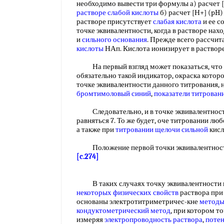
необходимо вывести три формулы а) расчет [Н+
растворе слабой кислоты
б) расчет [Н+] (pH)
растворе присутствует
слабая кислота
и ее со
точке эквивалентности, когда в растворе нах
и
сильного основания
. Прежде всего рассчит
кислоты
НАп. Кислота ионизирует в раство
На первый взгляд может показаться, что 
обязательно такой индикатор, окраска которого
точке эквивалентности данного титрования,
бромтимоловый синий
,
показатели титрован
Следовательно, и в точке эквивалентности
равняться 7. То же будет, оче титровании лю
а также при
титровании щелочи сильной
кис
Положение первой точки эквивалентност
[c.274]
В таких случаях точку эквивалентности 
некоторых физических свойств
раствора при
основаны электротитриметричес-кне
методы
кондуктометрический метод
, при котором т
измеряя
электропроводность раствора
,
поте