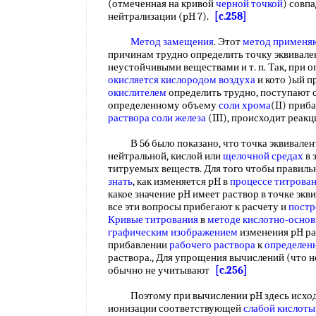
(отмеченная на кривой
черной точкой
) совп
нейтрализации (pH 7).
[c.258]
Метод замещения
. Этот
метод применя
причинам трудно определить точку эквивале
неустойчивыми веществами и т. п. Так, при о
окисляется кислородом воздуха
и кото )ый 
окислителем
определить трудно, поступают
определенному объему
соли хрома
(II) приб
раствора соли железа
(III), происходит реа
В 56 было показано, что точка эквивалент
нейтральной, кислой или
щелочной средах
в 
титруемых веществ. Для того чтобы правиль
знать
, как изменяется pH в
процессе титрова
какое значение pH имеет раствор в точке экв
все эти вопросы прибегают к расчету и
постр
Кривые титрования
в
методе кислотно-основ
графическим изображением
изменения pH ра
прибавлении
рабочего раствора
к
определен
раствора., Для упрощения вычислений (что 
обычно не учитывают
[c.256]
Поэтому при вычислении pH здесь исход
ионизации соответствующей
слабой кислоты