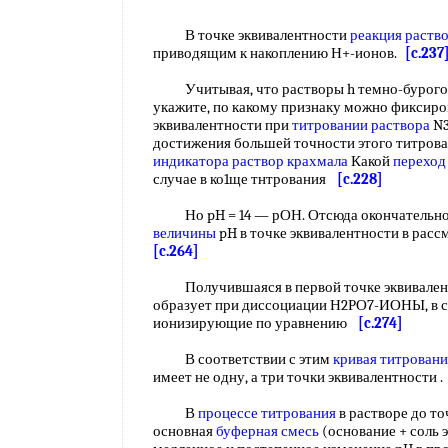
В точке эквивалентности
реакция раств
приводящим к накоплению Н+-ионов.
[c.237
Учитывая, что растворы h темно-бурого цв
укажите, по какому признаку можно фиксиро
эквивалентности при
титровании раствора
N3
достижения большей точности этого титрова
индикатора раствор крахмала
Какой
переход
случае в ко1ще тнтрования
[c.228]
Но pH = 14 — рОН. Отсюда окончательно
величины
pH в точке эквивалентности в ра
[c.264]
Получившаяся в первой точке эквивале
образует при диссоциации Н2РО7-ИОНЫ, в с
ионизирующие по уравнению
[c.274]
В соответствии с этим
кривая титровани
имеет не одну, а три точки эквивалентности 
В
процессе титрования
в растворе до то
основная
буферная смесь
(основание + соль 