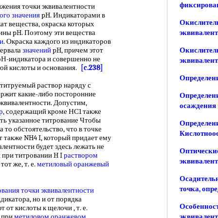
фиксирован
ения точки эквивалентности
ого
значения
pH. Индикаторами в
Окислител
ат вещества, окраска которых
ины pH. Поэтому эти вещества
эквивален
и
. Окраска каждого из индикаторов
тервала
значений
pH, причем этот
Окислител
 рН-индикатора и совершенно не
эквивален
ой кислоты и основания.
[c.238]
Определени
итруемый раствор наряду с
ержит какие-либо посторонние
Определени
эквивалентности. Допустим,
осаждения
р
, содержащий кроме НС1 также
ить указанное титрование Чтобы
Определени
а то обстоятельство, что в точке
Кислотноо
т также NH4 I, который придает ему
алентности будет здесь лежать не
Оптические
ы при титровании H I
раствором
эквивален
от же, т. е.
метиловый оранжевый
Осадительн
точка, опр
вания точки эквивалентности
дикатора, но и от порядка
Особенност
от кислоты к щелочи , т. е.
а при
метиловом оранжевом
эквивалент