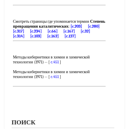
Смотреть страницы где упоминается термин
Степень
превращения каталитических
:
[c.203]
[c.280]
[c.317]
[c.234]
[c.66]
[c.167]
[c.32]
[c.314]
[c.103]
[c.162]
[c.127]
Методы кибернетики в химии и химической
технологии (1971) -- [
c.451
]
Методы кибернетики в химии и химической
технологии (1971) -- [
c.451
]
ПОИСК