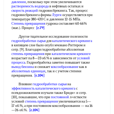
давлении
, поскольку при этом увеличиваются
растворимость водорода
в нефтяных остатках и
скорость реакций
гидровисбрекинга. Так, процесс
гидровисбрекинга фирмы
Лурги
осуществляется при
температуре 380-420 С и давлении 12-15 МПа.
Степень превращения
гудрона составляет 60-66%
(мае.). Процесс
[c.79]
Другое тщательное исследование полезности
гидрообработки сырья
для
каталитического крекинга
в кипящем слое было опубл мчовано Риттером и
сотр. [9]. Благодаря гидрообработке абсолютная
степень превращения
при
каталитическом крекинге
возрастает па 8—23 об.% в зависимости от
условий
процесса
. Гидрообработка заметно повышает также
выход бензина
и снижает
коксообразование
как в
абсолютных единицах
, так и с учетом степени
превращения.
[c.104]
Влияние
гидрообработки сырья
на
эффективность каталитического крекинга
с
псевдоожижепием изучали также Бридн< и сотр.
[10], показавшие, что при
постоянной
л<есткости
условий
степень превращения
увеличивается на 5—
17 об.%, а при постоянном коксообразовании — на 16
—26 об.%.
[c.104]