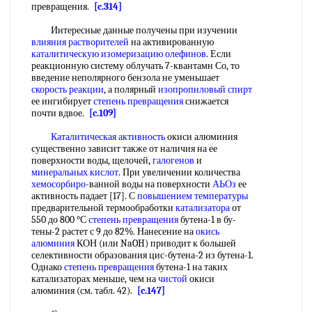
превращения.
[c.314]
Интересные данные получены при изучении
влияния растворителей
на активированную
каталитическую изомеризацию
олефинов
. Если
реакционную систему облучать 7-квантамн Со, то
введение неполярного бензола не уменьшает
скорость реакции
, а полярный
изопропиловый спирт
ее ингибирует
степень превращения
снижается
почти вдвое.
[c.109]
Каталитическая активность
окиси алюминия
существенно зависит также от наличия на ее
поверхности воды, щелочей,
галогенов
и
минеральных кислот
. При увеличении количества
хемосорбиро
-ванной воды на поверхности
АЬОз
ее
активность падает [17]. С
повышением температуры
предварительной термообработки
катализатора
от
550 до 800 °С
степень превращения
бутена-1 в бу-
тены-2 растет с 9 до 82%. Нанесение на
окись
алюминия
КОН (или NaOH) приводит к большей
селективности образования цис-бутена-2 из бутена-1.
Однако
степень превращения
бутена-1 на таких
катализаторах меньше, чем на
чистой
окиси
алюминия (см. табл. 42).
[c.147]