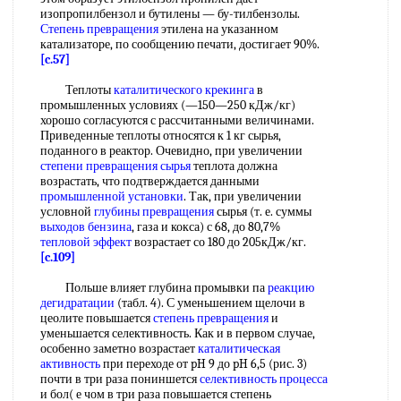
изопропилбензол и бутилены — бу-тилбензолы.
Степень превращения
этилена на указанном
катализаторе, по сообщению печати, достигает 90%.
[c.57]
Теплоты
каталитического крекинга
в
промышленных условиях (—150—250 кДж/кг)
хорошо согласуются с рассчитанными величинами.
Приведенные теплоты относятся к 1 кг сырья,
поданного в реактор. Очевидно, при увеличении
степени превращения сырья
теплота должна
возрастать, что подтверждается данными
промышленной установки
. Так, при увеличении
условной
глубины превращения
сырья (т. е. суммы
выходов бензина
, газа и кокса) с 68, до 80,7%
тепловой эффект
возрастает со 180 до 205кДж/кг.
[c.109]
Польше влияет глубина промывки па
реакцию
дегидратации
(табл. 4). С уменьшением щелочи в
цеолите повышается
степень превращения
и
уменьшается селективность. Как и в первом случае,
особенно заметно возрастает
каталитическая
активность
при переходе от pH 9 до pH 6,5 (рис. 3)
почти в три раза пониншется
селективность процесса
и бол( е чом в три раза повышается степень