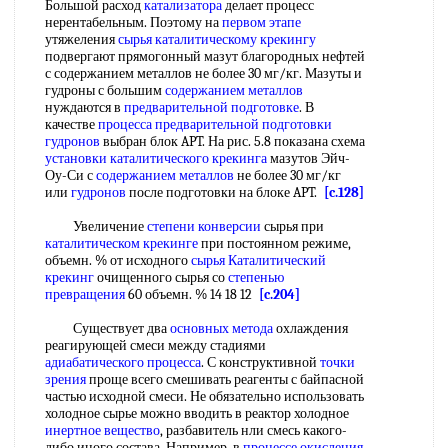
Большой расход
катализатора
делает процесс
нерентабельным. Поэтому на
первом этапе
утяжеления
сырья каталитическому крекингу
подвергают прямогонный мазут благородных нефтей
с содержанием металлов не более 30 мг/кг. Мазуты и
гудроны с большим
содержанием металлов
нуждаются в
предварительной подготовке
. В
качестве
процесса
предварительной подготовки
гудронов
выбран блок APT. На рис. 5.8 показана схема
установки каталитического крекинга
мазутов Эйч-
Оу-Си с
содержанием металлов
не более 30 мг/кг
или
гудронов
после подготовки на блоке APT.
[c.128]
Увеличение
степени конверсии
сырья при
каталитическом крекинге
при постоянном режиме,
объемн. % от исходного
сырья Каталитический
крекинг
очищенного сырья со
степенью
превращения
60 объемн. % 14 18 12
[c.204]
Существует два
основных метода
охлаждения
реагирующей смеси между стадиями
адиабатического процесса
. С конструктивной
точки
зрения
проще всего смешивать реагенты с байпасной
частью исходной смеси. Не обязательно использовать
холодное сырье можно вводить в реактор холодное
инертное вещество
, разбавитель нли смесь какого-
либо иного состава. Например, в
процессе окисления