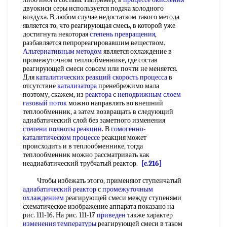
двуокиси серы используется подача холодного
воздуха. В любом случае недостатком такого метода
является то, что реагирующая смесь, в которой уже
достигнута некоторая
степень превращения
,
разбавляется пепрореагировавшим веществом.
Альтернативным методом
является охлаждение в
промежуточном теплообменнике, где состав
реагирующей смеси совсем или почти не меняется.
Для
каталитических реакций скорость
процесса
в
отсутствие
катализатора
пренебрежимо мала
поэтому, скажем, из
реактора
с
неподвижным слоем
газовый поток
можно направлять во внешний
теплообменник, а затем возвращать в следующий
адиабатический слой без заметного изменения
степени полноты реакции
. В
гомогенно-
каталитическом процессе
реакция может
происходить и в теплообменнике, тогда
теплообменник можно рассматривать как
неадиабатический трубчатый реактор.
[c.216]
Чтобы избежать этого, применяют ступенчатый
адиабатический реактор
с
промежуточным
охлаждением
реагирующей смеси между ступенями
схематическое изображение аппарата показано на
рис. 111-16. На рис. 111-17
приведен
также характер
изменения температуры
реагирующей смеси в таком