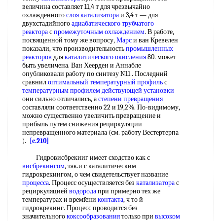
величина составляет 11,4 т для чрезвычайно
охлажденного
слоя катализатора
и 3,4 т — для
двухстадийного
адиабатического трубчатого
реактора
с
промежуточным охлаждением
. В работе,
посвященной тому же вопросу,
Марс
и ван Кревелен
показали, что производительность
промышленных
реакторов
для
каталитического окисления
80. может
быть увеличена. Ван Хеерден и Аннабле
опубликовали работу по синтезу N11 . Последний
сравнил
оптимальный температурный профиль
с
температурным профилем
действующей установки
они сильно отличались, а
степени превращения
составляли соответственно 22 и 19,2%. По-видимому,
можно существенно увеличить превращение и
прибыль путем снижения рециркуляции
непревращенного материала (см. работу Вестертерпа
).
[c.210]
Гидровисбрекииг имеет сходство как с
висбрекингом
, так.и с каталитическим
гидрокрекингом, о чем свидетельствует название
процесса
. Процесс осуществляется без
катализатора
с
рециркуляцией
водорода
при примерно тех же
температурах и вpeмfeни
контакта
, ч то й
гидрокрекинг. Процесс проводится без
значительного
коксообразования
только при
высоком