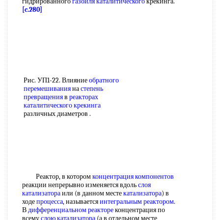
гидрированного
газойля каталитического
крекинга.
[c.280]
Рис. УП1-22. Влияние
обратного
перемешивания
на
степень
превращения
в
реакторах
каталитического крекинга
различных диаметров .
Реактор, в котором
концентрация компонентов
реакции непрерывно изменяется вдоль
слоя
катализатора
или (в данном месте
катализатора
) в
ходе
процесса
, называется
интегральным реактором
.
В
дифференциальном реакторе
концентрация по
всему
слою катализатора
(а в отдельном месте