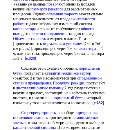
Указанные данные позволяют оценить порядок
величины
размеров реактора
для рассмотренных
процессов. Однако
объемная скорость
может сильно
меняться в зависимости от
продолжительности
работы
и даже небольших изменений состава
катализатора
, а также от требующегося
общего
выхода
и
степени превращения
за один проход.
Объемная скорость
измеряется или в Л1 газа
[приведенного к
нормальным условиям
(О С и 760
мм рт. ст.)], проходящего через 1 ж
катализатора
за 1
ч, или в кг газа, проходящего через 1 кг катализатора
за 1 ч.
[c.323]
Согласно этой схеме включений,
нормальный
бутан
поступает в
каталитический конвертор
(реактор) 2 и там изомеризуется при
определенной
степени превращения
.
Продукты реакции
поступают
в
дистилляционную колонну
2, где разделяются на
верхний продукт, состоящий из изобутана требуемой
чистоты, и нижний —
нормальный бутан
, который
изомеризуется в каталитическом конверторе
[c.282]
Стереорегулярность
, и вообще
определенная
последовательность
присоединения
мономерных
звеньев
, в значительной мере фиксируются выбором
каталитической системы
. В то же время остальные