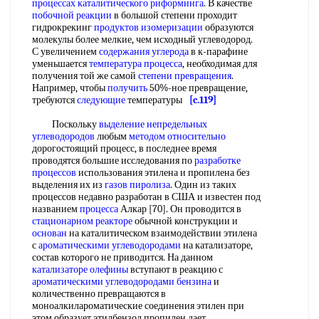
процессах каталитического риформинга
. В качестве
побочной реакции
в большой степени проходит
гидрокрекинг
продуктов изомеризации
образуются
молекулы более мелкие, чем исходный углеводород.
С увеличением
содержания углерода
в к-парафине
уменьшается
температура процесса
, необходимая для
получения той же самой
степени превращения
.
Например, чтобы
получить
50%-ное превращение,
требуются
следующие
температуры
[c.119]
Поскольку
выделение непредельных
углеводородов
любым
методом относительно
дорогостоящий процесс, в последнее время
проводятся большие исследования по
разработке
процессов
использования этилена и пропилена без
выделения их из
газов пиролиза
. Один из таких
процессов недавно разработан в США и известен под
названием
процесса
Алкар [70]. Он проводится в
стационарном реакторе
обычной конструкции и
основан
на каталитическом взаимодействии этилена
с
ароматическими углеводородами
на катализаторе,
состав которого не приводится. На данном
катализаторе олефины
вступают в реакцию с
ароматическими углеводородами бензина
и
количественно превращаются в
моноалкилароматические соединения этилен при
этом образует этилбензол пропилен дает