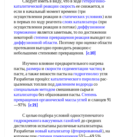
Следует иметь в виду, что в ходе
гетерогенно-
каталитической реакции скорость
ее снижается, и
если в начальный момент времени (три
осуществлении реакции в
статических условиях
) или
в первых по ходу реагента
слоях катализатора
(при
осуществлении реакции в потоке)
диффузионное
торможение
является заметным, то по достижении
некоторой
степени превращения реакция
выходит из
диффузионной области
. Поэтому при оценке области
протекания выгодно проводить реакцию с
небольшими степенямп превращения.
[c.10]
Изучено влияние предварительного нагрева
пасты,
размера
и
скорости седиментации частиц
в
пасте, а также вязкости пасты на
гидрогенолиз
угля
Разработан процёсс
каталитического пиролиза
рас-
цыленных топлив под
давлением водорода
со
специальным методом
смешивания сырья и
катализатора
без образования пасты.
Степень
превращения
органической массы
углей
и сланцев 91
—97%
[c.21]
С целью подбора условий одноступенчатого
гидрокрекинга вакуумных газойлей
до средних
дистиллятов испытаны различные катализаторы.
Разработан
новый катализатор
(
фторированный
), на
котором при
степени превращения
53,5—69,5%