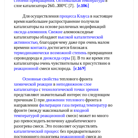
степени превращения
.
Оптимальная температура
в
слое катализатора 260...300°С [7].
[c.106]
Для осуществления
процесса Клауса
в настоящее
время наибольшее распространение получили
катализаторы на основе различных модификаций
оксида алюминия
.
Свежие
алюмооксидные
катализаторы обладают
высокой
каталитической
активностью
, благодаря чему даже при очень малом
времени
контакта
достигается близкая к
термодинамически
возможной степень
превращения
сероводорода и
диоксида серы
[1]. В то же время эти
катализаторы очень чувствительны к присутствию в
реакционной
смеси кислорода.
[c.169]
Основные свойства
теплового фронта
химической реакции
в
неподвижном слое
катализатора
с
технологической
точки зрения
представляют значительный интерес по следующим
причинам 1) при
движении теплового
фронта в
направлении
фильтрации газа
перепад температур
во
фронте (между максимальной и
входной
температурой
реакционной
смеси) может во много
раз превосходить величину адиабатического
разогрева смеси. Это позволяет осуществлять
каталитический процесс
без предварительного
постороннего подогрева
реакционной
смеси до