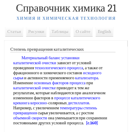
Справочник химика 21
ХИМИЯ И ХИМИЧЕСКАЯ ТЕХНОЛОГИЯ
Статьи
Рисунки
Таблицы
О сайте
English
Степень превращения каталитических
Материальный баланс установки
каталитической очистки
зависит от условий
проведения
технологического процесса
, а также от
фракционного и химического составов
исходного
сырья
и активности применяемого
катализатора
.
Изменение
основных факторов процесса
при
каталитической очистке
приводит к тем же
результатам, которые наблюдаются при аналогичном
изменении факторов в
процессе каталитического
крекинга
керосино
-соляровых
дестиллатов
.
Например, с увеличением
температуры степень
превращения
сырья увеличивается, а с ростом
объемной скорости
она уменьшается при сохранении
постоянными других условий процесса.
[c.160]