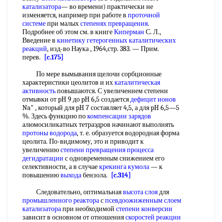
катализатора
— во времени) практически не
изменяется, например при работе в
проточной
системе
при малых
степенях превращения
.
Подробнее об этом см. в книге
Киперман
С. Л.,
Введение в
кинетику гетерогенных каталитических
реакций
, изд-во Наука , 1964,стр. 383. — Прим.
перев.
[c.175]
По мере вымывания щелочи сорбционные
характеристики цеолитов и их
каталитическая
активность
повышаются. С увеличением степени
отмывки от pH 9 до pH 6,5 создается
дефицит ионов
Na" , который для pH 7 составляет 4,5, а для pH 6,5—5
%. Здесь функцию по
компенсации зарядов
алюмосиликатных тетраэдров начинают выполнять
протоны водорода
, т. е. образуется водородная форма
цеолита. По-видимому, это и приводит к
увеличению
степени превращения
процесса
дегидратации
с одновременным снижением его
селективности, а в случае
крекинга кумола
— к
повышению
выхода
бензола.
[c.314]
Следовательно, оптимальная
высота слоя
для
промышленного реактора
с
псевдоожиженным слоем
катализатора
при необходимой
степени конверсии
зависит в основном от отношения
скоростей реакции