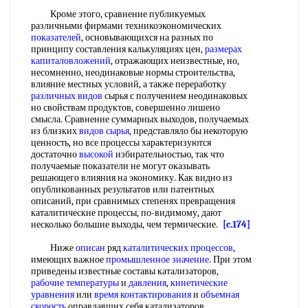
Кроме этого, сравнение публикуемых
различными фирмами техникоэкономических
показателей
, основывающихся на разных по
принципу составления калькуляциях цен,
размерах
капиталовложений
, отражающих неизвестные, но,
несомненно, неодинаковые нормы строительства,
влияние местных условий, а также переработку
различных видов
сырья с получением неодинаковых
но свойствам продуктов, совершенно лишено
смысла. Сравнение суммарных выходов, получаемых
из близких
видов сырья
, представляло бы некоторую
ценность, но все процессы характеризуются
достаточно
высокой
избирательностью, так что
получаемые показатели не могут оказывать
решающего влияния на экономику. Как видно из
опубликованных результатов или патентных
описаний, при сравнимых степенях превращения
каталитические процессы, по-видимому, дают
несколько большие выходы, чем термические.
[c.174]
Ниже
описан
ряд
каталитических процессов
,
имеющих важное
промышленное значение
. При этом
приведены известные составы катализаторов,
рабочие температуры
и
давления
,
кинетические
уравнения
или
время контактирования
и
объемная
скорость
оправдавших себя катализаторов.