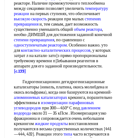
реакторе. Наличие промежуточного теплообмена
между секциями позволяет увеличить
температуру
реакции
на первых ступенях, что обеспечивает
высокую скорость
реакции при малых
степенях
превращения
и, тем самым, дает возможность
существенно уменьшить общий
объем реактора
,
необхо-ДИМ111Й для достижения заданной конечной
степени превращения
, по сравпеишо с
одноступенчатым реактором
. Особенно важно. уто
для
контактно-каталитических процессов
, у которых
затрат л на катали-зато]з прямо пропорциональны
требуемому времени п]1е6ывания реагентов в
аппарате для его заданной производительности.
[c.123]
Гидрогенизационно дегидрогенизационные
катализаторы (никель, платина, окись молибдена и
окись вольфрама), когда они базируются на кремний-
алюминиевых катализаторах
крекинга, поразительно
эффективны в
изомеризации парафиновых
углеводородов
при 300—450° С под
давлением
водорода
около 21 — 35 кПсм . Изомеризация узко
фракционна и сопровождается очень небольшим
крекингом
жидкие продукты
восстановления
получаются в весьма существенных количествах [441
—444, 432]. Реакции этого
типа
часто встречаются в