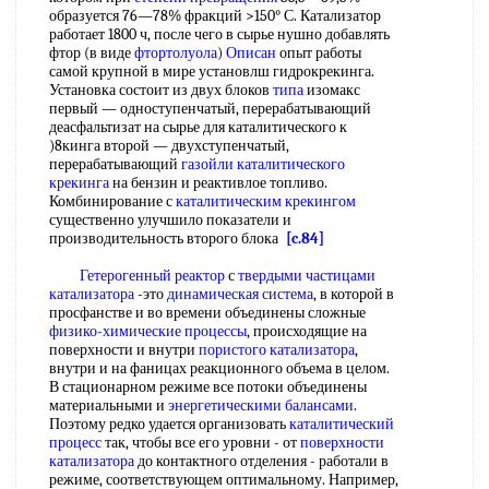
образуется 76—78% фракций >150° С. Катализатор
работает 1800 ч, после чего в сырье нушно добавлять
фтор (в виде
фтортолуола
)
Описан
опыт работы
самой крупной в мире установлш гидрокрекинга.
Установка состоит из двух блоков
типа
изомакс
первый — одноступенчатый, перерабатывающий
деасфальтизат на сырье для каталитического к
)8кинга второй — двухступенчатый,
перерабатывающий
газойли каталитического
крекинга
на бензин и реактивлое топливо.
Комбинирование с
каталитическим крекингом
существенно улучшило показатели и
производительность второго блока
[c.84]
Гетерогенный реактор
с
твердыми частицами
катализатора
-это
динамическая система
, в которой в
просфанстве и во времени объединены сложные
физико-химические процессы
, происходящие на
поверхности и внутри
пористого катализатора
,
внутри и на фаницах реакционного объема в целом.
В стационарном режиме все потоки объединены
материальными и
энергетическими балансами
.
Поэтому редко удается организовать
каталитический
процесс
так, чтобы все его уровни - от
поверхности
катализатора
до контактного отделения - работали в
режиме, соответствующем оптимальному. Например,