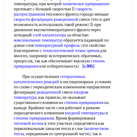
температуры, при которой
химическое превращение
протекает с большей скоростью 2)
скорость
распространения
теплового фронта гораздо меньше
скорости фильтрации
реакционной
смеси (что и дает
возможность использовать такой режим) 3) при
движении высокотемпературного фронта через
холодный
слой катализатора
за областью
максимальных температур
образуется падающий по
длине слоя
температурный профиль
(это свойство
благоприятно с
технологической
точки зрения
для
многих, например экзотермических обратимых,
процессов, так как обеспечивает высокую
степень
превращения
или избирательность)
[c.305]
При осуществлении
гетерогенных
каталитических реакций
в нестационарных условиях
по схеме с периодическим изменением направления
фильтрации
реакционной
смеси
входная
температура
, как правило, не оказывает
существенного влияния на
степень превращения
на
выходе. Крайние части слоя работают в режиме
периодического изменения
входной температуры
и
степени превращения
. Время формирования
тепловой волны
в этих участках определяется как
первоначальным запасом тепла в слое (
количеством
тепла
, переданным из центральной части), так и