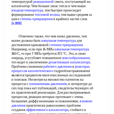
температурой
реакционной
смеси, поступающей на
катализатор. Чем больше запас тепла и чем выше
входная температура
, тем быстрее происходит
формирование
тепловой волны
, тем выше средняя за
цикл
степень превращения
в крайних частях слоя.
[c.323]
Отмечено также, что чем ниже давление, тем
вьпие должна быть
начальная температура
для
достижения одинаковой
степени превращения
.
Например, если при 16 МИа
начальная температура
360 С, то при 7 МПа требуется 375 °С. Это, в свою
очередь, усугубляет повышенное
коксообразование
,
что ведет к увеличению
дезактивации катализатора
.
Проблема снижения
рабочего давления
в
реакторах
процессов каталитического
гидрооблагораживання
является предметом многочисленных исследований
и поисков. Несмотря на множество патентов на
процессы с
пониженным давлением
, в литературе до
сих пор пока нет публикаций, свидетельствующих об
их практической реализации. Для рассматриваемых
процессов, реакции которых протекают с очень
большими диффузионными осложнениями,
влияние
давления
практически равнозначно проблеме
создания
эффективного катализатора
, стойкого к