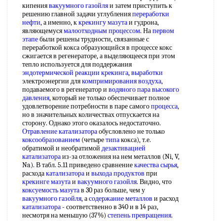
кипения
вакуумного газойля
и затем приступить к
решению главной задачи углубления
переработки
нефти
, а именно, к
крекингу мазута
и гудрона,
являющемуся
малоотходным процессом
. На
первом
этапе
были решены трудности, связанные с
переработкой кокса образующийся в процессе кокс
сжигается в регенераторе, а выделяющееся при этом
тепло используется для поддержания
эндотермической реакции крекинга
,
выработки
электроэнергии для
компримирования воздуха
,
подаваемого в регенератор и
водяного пара
высокого
давления
, который не только обеспечивает полное
удовлетворение потребности в паре самого
процесса
,
но в значительных количествах отпускается на
сторону. Однако этого оказалось недостаточно.
Отравление катализатора
обусловлено не только
коксообразованием
(четыре
типа
кокса), т.е.
обратимой и необратимой
дезактивацией
катализатора
из-за отложения на нем металлов (Ni, V,
Na). В табл. 5.11 приведено сравнение
качества сырья
,
расхода
катализатора
и
выхода продуктов
при
крекинге мазута
и
вакуумного газойля
. Видно, что
коксуемость мазута
в 30 раз больше, чем у
вакуумного газойля
, а
содержание металлов
и расход
катализатора
- соответственно в 340 и в 14 раз,
несмотря на меньшую (37%)
степень превращения
.