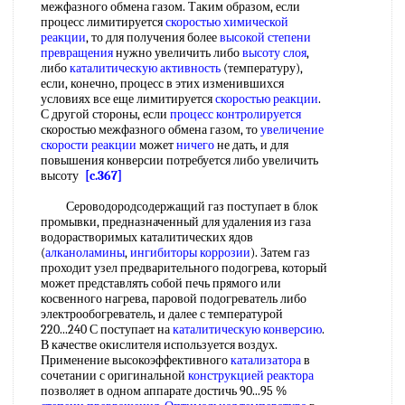
межфазного обмена газом. Таким образом, если
процесс лимитируется
скоростью химической
реакции
, то для получения более
высокой
степени
превращения
нужно увеличить либо
высоту слоя
,
либо
каталитическую активность
(температуру),
если, конечно, процесс в этих изменившихся
условиях все еще лимитируется
скоростью реакции
.
С другой стороны, если
процесс контролируется
скоростью межфазного обмена газом, то
увеличение
скорости реакции
может
ничего
не дать, и для
повышения конверсии потребуется либо увеличить
высоту
[c.367]
Сероводородсодержащий газ поступает в блок
промывки, предназначенный для удаления из газа
водорастворимых каталитических ядов
(
алканоламины
,
ингибиторы коррозии
). Затем газ
проходит узел предварительного подогрева, который
может представлять собой печь прямого или
косвенного нагрева, паровой подогреватель либо
электрообогреватель, и далее с температурой
220...240 С поступает на
каталитическую конверсию
.
В качестве окислителя используется воздух.
Применение высокоэффективного
катализатора
в
сочетании с оригинальной
конструкцией реактора
позволяет в одном аппарате достичь 90...95 %