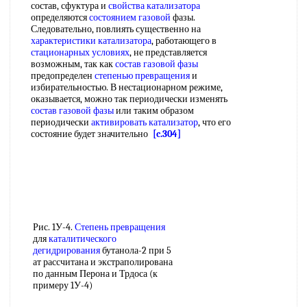
состав, сфуктура и
свойства катализатора
определяются
состоянием газовой
фазы.
Следовательно, повлиять существенно на
характеристики катализатора
, работающего в
стационарных условиях
, не представляется
возможным, так как
состав газовой фазы
предопределен
степенью превращения
и
избирательностью. В нестационарном режиме,
оказывается, можно так периодически изменять
состав газовой фазы
или таким образом
периодически
активировать катализатор
, что его
состояние будет значительно
[c.304]
Рис. 1У-4.
Степень превращения
для
каталитического
дегидрирования
бутанола-2 при 5
ат рассчитана и экстраполирована
по данным Перона и Трдоса (к
примеру 1У-4)