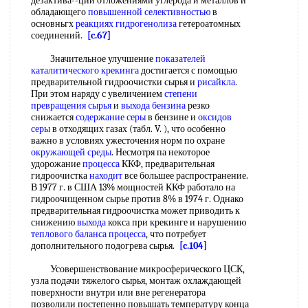
дезактива--ции отложениями углерода и металлов и
обладающего
повышенной селективностью
в
основньгх
реакциях гидрогенолиза
гетероатомных
соединений.
[c.67]
Значительное улучшение
показателей
каталитического крекинга
достигается с помощью
предварительной гидроочистки сырья и
рисайкла
.
При этом наряду с увеличением
степени
превращения сырья
и
выхода бензина
резко
снижается
содержание серы
в бензине и
оксидов
серы
в отходящих газах (табл. V. ), что особенно
важно в условиях ужесточения норм по охране
окружающей среды
. Несмотря па некоторое
удорожание
процесса
ККФ, предварительная
гидроочистка
находит
все большее распространение.
В 1977 г. в США 13% мощностей ККФ работало на
гидроочищенном сырье против 8% в 1974 г. Однако
предварительная гидроочистка может приводить к
снижению
выхода
кокса при крекинге и нарушению
теплового баланса
процесса
, что потребует
дополнительного подогрева сырья.
[c.104]
Усовершенствование микросферического ЦСК,
узла подачи тяжелого сырья, монтаж охлаждающей
поверхности внутри или вне регенератора
позволили постепенно повышать температуру конца