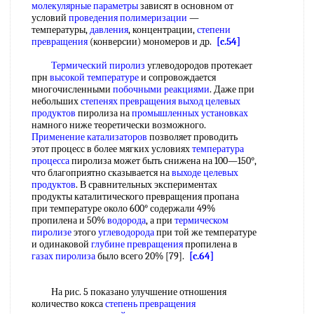
молекулярные параметры
зависят в основном от
условий
проведения полимеризации
—
температуры,
давления
, концентрации,
степени
превращения
(конверсии) мономеров и др.
[c.54]
Термический пиролиз
углеводородов протекает
прн
высокой температуре
и сопровождается
многочисленными
побочными реакциями
. Даже при
небольших
степенях превращения
выход целевых
продуктов
пиролиза на
промышленных установках
намного ниже теоретически возможного.
Применение катализаторов
позволяет проводить
этот процесс в более мягких условиях
температура
процесса
пиролиза может быть снижена на 100—150°,
что благоприятно сказывается на
выходе целевых
продуктов
. В сравнительных экспериментах
продукты каталитического превращения пропана
при температуре около 600° содержали 49%
пропилена и 50%
водорода
, а при
термическом
пиролизе
этого
углеводорода
при той же температуре
и одинаковой
глубине превращения
пропилена в
газах пиролиза
было всего 20% [79].
[c.64]
На рис. 5 показано улучшение отношения
количество кокса
степень превращения