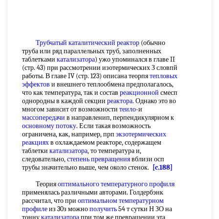
Трубчатый каталитический реактор
(обычно
труба или ряд параллельных труб, заполненных
таблетками
катализатора
) ужо упоминался в главе II
(стр. 43) при рассмотрении изотермических З словпй
работы. В главе IV (стр. 123) описана теорпя
тепловых
эффектов
и внешнего теплообмена предполагалось,
что как температура, так и состав
реакционной
смесп
однородны в каждой секции
реактора
. Однако это во
многом зависит от возможности
теило
-и
массопередачи
в направленип, перпендикулярном к
основному потоку
. Если такая возможность
ограничена, как, например, прп
экзотермических
реакциях
в охлаждаемом реакторе, содержащем
таблетки
катализатора
, то температура и,
следовательно,
степень превращения
вблизи осп
трубы значительно выше, чем около стенок.
[c.188]
Теория
оптимального температурного профиля
применялась различными авторами. Голдербэнк
рассчитал, что при
оптимальном температурном
профиле
из 30з можно
получить
54 т сутки Н ЗО на
тонну
катализатора
при том же превращении эта