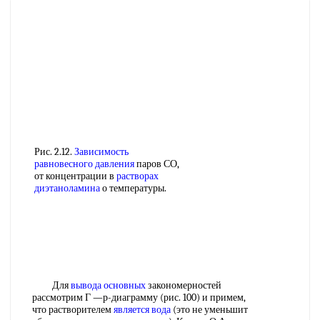
Рис. 2.12.
Зависимость
равновесного давления
паров СО,
от концентрации в
растворах
диэтаноламина
о температуры.
Для
вывода основных
закономерностей
рассмотрим Г —р-диаграмму (рис. 100) и примем,
что растворителем
является вода
(это не уменьшит