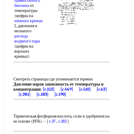
прямогонного
бензина
от
температуры
(цифры на
нижних кривьи
I, давления и
мольного
расхода
водяного пара
(цифры иа
верхних
кривых)
Смотреть страницы где упоминается термин
Давление паров зависимость от температуры и
концентрации
:
[c.152]
[c.469]
[c.510]
[c.62]
[c.281]
[c.183]
[c.190]
Термическая фосфорная кислота, соли и удобрения на
ее основе (1976) -- [
c.37
,
c.183
]