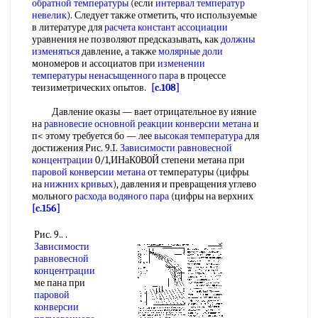
обратной температуры
(если
интервал температур
невелик
). Следует также отметить, что используемые
в литературе для
расчета констант ассоциации
уравнения не позволяют предсказывать, как
должны
изменяться
давление, а также
молярные доли
мономеров и ассоциатов при
изменении
температуры
ненасыщенного пара
в процессе
теизиметрических опытов.
[c.108]
Давление оказы — вает отрицательное ву ияние
на
равновесие основной реакции
конверсии метана
и
п< этому требуется бо — лее
высокая температура
для
достижения Рис. 9.I.
Зависимости равновесной
концентрации
0/1,ИНаК0В0Й степени метана при
паровой конверсии метана
от температуры (цифры
на
нижних кривых
), давления и превращения углево
мольного
расхода водяного пара
(цифры на верхних
[c.156]
Рис. 9.. .
Зависимости
равновесной
концентрации
ме пана при
паровой
конверсии