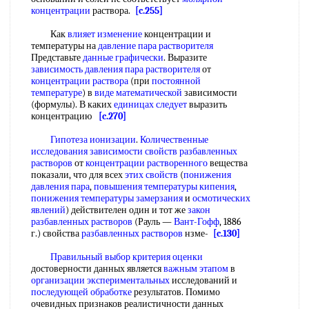
концентрации
раствора.
[c.255]
Как
влияет изменение
концентрации и
температуры на
давление пара растворителя
Представьте
данные графически
. Выразите
зависимость давления пара растворителя
от
концентрации раствора
(при
постоянной
температуре
) в
виде математической
зависимости
(формулы). В каких
единицах следует
выразить
концентрацию
[c.270]
Гипотеза ионизации
.
Количественные
исследования
зависимости свойств
разбавленных
растворов
от
концентрации растворенного
вещества
показали, что для всех
этих свойств
(
понижения
давления пара
,
повышения температуры кипения
,
понижения температуры замерзания
и
осмотических
явлений
) действителен один и тот же
закон
разбавленных растворов
(Рауль —
Вант-Гофф
, 1886
г.) свойства
разбавленных растворов
нзме-
[c.130]
Правильный выбор
критерия оценки
достоверности данных является
важным этапом
в
организации экспериментальных
исследований и
последующей обработке
результатов. Помимо
очевидных признаков реалистичности данных