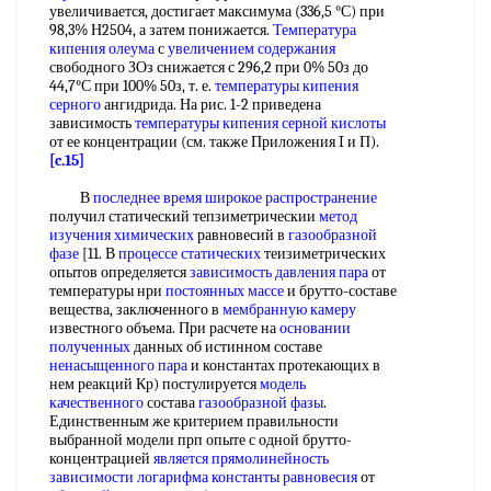
увеличивается, достигает максимума (336,5 °С) при
98,3% Н2504, а затем понижается.
Температура
кипения олеума
с
увеличением содержания
свободного ЗОз снижается с 296,2 при 0% 50з до
44,7°С при 100% 50з, т. е.
температуры кипения
серного
ангидрида. На рис. 1-2 приведена
зависимость
температуры кипения серной кислоты
от ее концентрации (см. также Приложения I и П).
[c.15]
В
последнее время
широкое распространение
получил статический тепзиметрическии
метод
изучения химических
равновесий в
газообразной
фазе
[11. В
процессе статических
теизиметрических
опытов определяется
зависимость давления пара
от
температуры нри
постоянных массе
и брутто-составе
вещества, заключенного в
мембранную камеру
известного объема. При расчете на
основании
полученных
данных об истинном составе
ненасыщенного пара
и константах протекающих в
нем реакций Кр) постулируется
модель
качественного
состава
газообразной фазы
.
Единственным же критерием правильности
выбранной модели прп опыте с одной брутто-
концентрацией
является прямолинейность
зависимости логарифма
константы равновесия
от