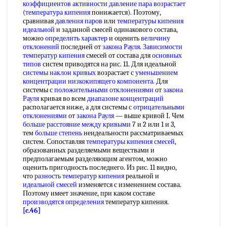
коэффициентов активности давление
пара возрастает
(
температура кипения
понижается). Поэтому,
сравнивая
давления паров
или
температуры кипения
идеальной
и заданной смесей одинакового состава,
можно
определить характер
и оценить
величину
отклонений
последней от
закона Рауля
.
Зависимости
температур кипения
смесей от состава для
основных
типов
систем приводятся на рис. 11. Для идеальной
системы наклон кривых
возрастает с
уменьшением
концентрации
низкокипящего компонента
. Для
системы с
положительными отклонениями
от
закона
Рауля
кривая во всем
диапазоне концентраций
располагается ниже, а для системы с
отрицательными
отклонениями
от
закона Рауля
— выше кривой I. Чем
больше расстояние
между кривыми
7 и 2 или 1 и 3,
тем
больше степень
неидеальности рассматриваемых
систем. Сопоставляя
температуры кипения смесей
,
образованных разделяемыми веществами и
предполагаемым разделяющим агентом, можно
оценить пригодность последнего. Из рис. 11 видно,
что
разность температур кипения
реальной и
идеальной смесей
изменяется с изменением состава.
Поэтому имеет значение, при каком составе
производятся определения
температур кипения.
[c.46]