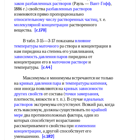
закон разбавленных растворов
(Рауль —
Вант-Гофф
,
1886 г.) свойства
разбавленных растворов
изменяются прямо пропорционально
относительному числу
растворенных частиц
, т. е.
молекулярной концентрации
растворенного
вещества.
[c.170]
В табл. 3-15—3-17 показаны
влияние
температуры маточного
ра створа и концентрации в
нам пиридина на степень его улавливания,
зависимость давления паров
пиридина от
концентрации его в
маточном растворе
и
температуры.
[c.44]
Максимумы и минимумы встречаются не только
на
кривых давления пара
и
температуры кипения
,
они иногда появляются на
кривых зависимости
других свойств
от состава (
точки замерзания
,
плотности, вязкости и т. п.). В случае
идеальных
растворов
экстремумы отсутствуют. Всякий раз, когда
есть максимум, должны существовать по
крайней
мере
два противоположных фактора, один из
которых способствует возрастанию
рассматриваемого свойства при
изменении
концентрации
, а другой способствует его
уменьшению.
[c.182]