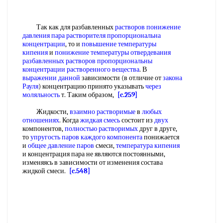
Так как для разбавленных
растворов понижение
давления пара растворителя
пропорциональна
концентрации
, то и
повышение температуры
кипения
и
понижение температуры отвердевания
разбавленных растворов
пропорциональны
концентрации
растворенного вещества
. В
выражении данной
зависимости (в отличие от
закона
Рауля
) концентрацию принято указывать
через
моляльность
т. Таким образом,
[c.259]
Жидкости,
взаимно растворимые
в
любых
отношениях
. Когда
жидкая смесь
состоит из
двух
компонентов,
полностью растворимых
друг в друге,
то
упругость паров
каждого компонента
понижается
и
общее давление паров
смеси,
температура кипения
и концентрация пара не являются постоянными,
изменяясь в зависимости от изменения состава
жидкой смеси.
[c.548]