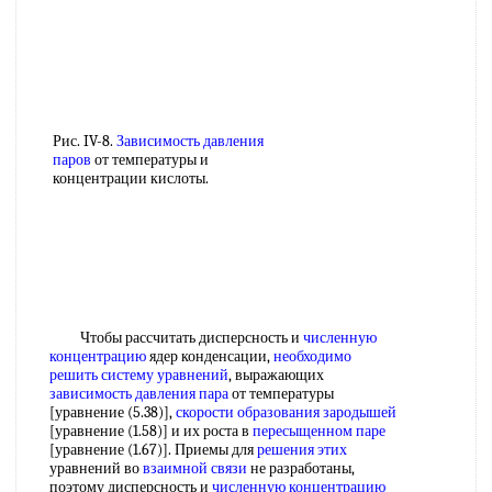
Рис. IV-8.
Зависимость давления
паров
от температуры и
концентрации кислоты.
Чтобы рассчитать дисперсность и
численную
концентрацию
ядер конденсации,
необходимо
решить
систему уравнений
, выражающих
зависимость давления пара
от температуры
[уравнение (5.38)],
скорости образования зародышей
[уравнение (1.58)] и их роста в
пересыщенном паре
[уравнение (1.67)]. Приемы для
решения этих
уравнений во
взаимной связи
не разработаны,
поэтому дисперсность и
численную концентрацию