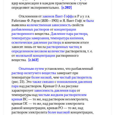
ядер конденсации в каждом практическом случае
определяют экспериментально.
[c.282]
Отклонения от
законов Вант-Гоффа
и Р а у л я.
Работами Ф. Рауля (1830—1901) и Я. Вант-Гоф( м
была
выявлена
количественная зависимость
свойств
разбавленных растворов
от
концентрации
растворенного
вещества.
Давление пара раствора
,
температура замерзания
,
температура кипения
,
осмотическое давление раствора
в конечном итоге
зависят лишь от числа
растворенных частиц
в
определенном весовом количестве
растворителя, т. е.
от
моляльной концентрации
растворенного
вещества.
[c.162]
Опытным путем
установлено, что разбавленный
раствор нелетучего вещества
замерзает при
температуре
более низкой
, чем
чистый растворитель
(рис. 23). Это
также связано
с
понижением давления
пара
над раствором. Кривая О А на рисунке
характеризует
зависимость давления пара
от
температуры над
чистым жидким
растворителем
кривая
ВС — то же, над раствором неэлектролита,
кривая ОЕ — то же, над раствором электролита
равной концентрации, кривая РО — то же, над
раствором электролита
более высокой
концентрации,