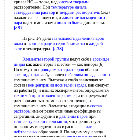
кривая НО — то же, над
чистым твердым
растворителем. При
температуре начала
затвердевания раствор
и
твердый растворитель
(лед)
находятся в равновесии, и
давление насыщенного
пара
над этими фазами
должно быть
одинаковым.
[c.91]
На рис. 1-9 дана
зависимость давления паров
воды
от
концентрации серной кислоты
в
жидкой
фазе
и температуры.
[c.28]
Элементы второй группы
ведут себя в
арсениде
индия
как акцепторы, а шестой — как доноры [6].
Поэтому тип
проводимости растворов
вблизи
арсенида индия
обусловлен
избытком определенного
компонента в нем. Высокая и слабо зависящая от
состава
концентрация носителей заряда
, как следует
из работы [3] и наших экспериментов, определяется
техникой приготовления раствора
, а не предельной
растворимостью атомов соответствующего
компонента в нем. Элементы, входящие в
состав
раствора
, имеют резко отличные коэффициенты
сегрегации, диффузии и
давления паров
при
температуре кристаллизации
, что препятствует
попарному внедрению их в расплав в
виде
нейтральных
образований. По-видимому, всегда