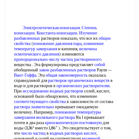
Электролитическая ионизация
.
Степень
ионизации
.
Константа ионизации
.
Изучение
разбавленных
растворов показало, что все их
общие
свойства
(
понижение давления пара
,
изменение
температур замерзания
и кипения,
величина
осмотического давления
) изменяются
пропорционально числу
частиц растворенного
вещества . Эта формулировка представляет
собой
обобщенный
закон разбавленных растворов
Рауля —
Вант-Гоффа
. Эта
общая закономерность
оказалась
справедливой для
растворов органических веществ
в
воде и для растворов в
органических растворителях
.
При
исследовании водных растворов
солей, кислот,
оснований было обнаружено, что изменение
соответствующего свойства
в зависимости от состава
раствора значительно
превышает ожидаемую
величину. Например,
понижение температуры
замерзания
моляльного раствора
Na l превышает
почти в два раза
криоскопическую постоянную
для
воды (3,36° вместо 1,86" ). Это свидетельствует о том,
что
число частиц
в
водных растворах кислот
,
оснований и солей не соответствует
молярной