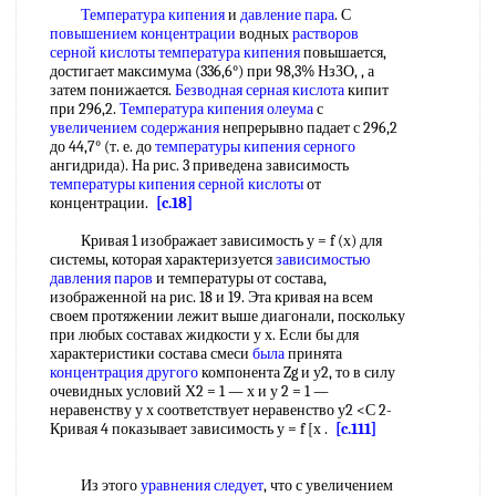
Температура кипения
и
давление пара
. С
повышением концентрации
водных
растворов
серной кислоты температура кипения
повышается,
достигает максимума (336,6°) при 98,3% НзЗО, , а
затем понижается.
Безводная серная кислота
кипит
при 296,2.
Температура кипения олеума
с
увеличением содержания
непрерывно падает с 296,2
до 44,7° (т. е. до
температуры кипения серного
ангидрида). На рис. 3 приведена зависимость
температуры кипения серной кислоты
от
концентрации.
[c.18]
Кривая 1 изображает зависимость у = f (х) для
системы, которая характеризуется
зависимостью
давления паров
и температуры от состава,
изображенной на рис. 18 и 19. Эта кривая на всем
своем протяжении лежит выше диагонали, поскольку
при любых составах жидкости у х. Если бы для
характеристики состава смеси
была
принята
концентрация другого
компонента Zg и у2, то в силу
очевидных условий Х2 = 1 — х и у 2 = 1 —
неравенству у х соответствует неравенство у2 <С 2-
Кривая 4 показывает зависимость у = f [х .
[c.111]
Из этого
уравнения следует
, что с увеличением