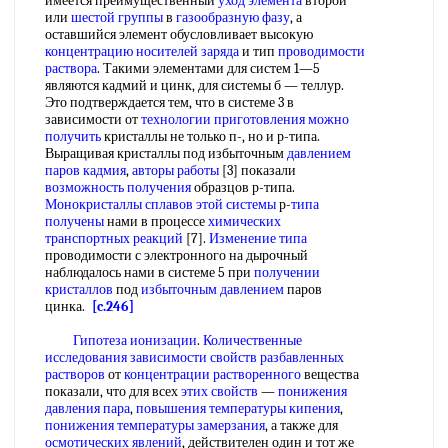
имеется преимущественный
уход элемента
второй
или
шестой группы
в
газообразную фазу
, а
оставшийся элемент обусловливает высокую
концентрацию носителей заряда
и тип
проводимости
раствора
. Такими элементами для систем 1—5
являются кадмий и цинк, для системы б — теллур.
Это подтверждается тем, что в системе 3 в
зависимости от
технологии приготовления
можно
получить
кристаллы не только п-, но и р-типа.
Выращивая кристаллы под избыточным
давлением
паров кадмия
,
авторы работы
[3] показали
возможность получения
образцов р-типа.
Монокристаллы сплавов
этой системы
р-
типа
получены
нами в процессе
химических
транспортных реакций
[7].
Изменение типа
проводимости с электронного на дырочный
наблюдалось нами в системе 5 при
получении
кристаллов
под
избыточным давлением
паров
цинка.
[c.246]
Гипотеза ионизации
.
Количественные
исследования
зависимости свойств
разбавленных
растворов
от
концентрации растворенного
вещества
показали, что для всех
этих свойств
—
понижения
давления пара
,
повышения температуры кипения
,
понижения температуры замерзания
, а также для
осмотических явлений
, действителен один и тот же