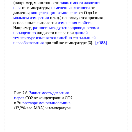
(например, монотонности
зависимости давления
пара
от температуры,
изменения плотности
от
давления,
концентрации компонента
от О до 1 в
мольном измерении
и т. д.) используются признаки,
основанные на аналогии
изменения свойств
.
Например,
разность между
теплопроводностями
насыщенных
жидкости и пара при
данной
температуре
изменяется линейно
с
энтальпией
парообразования
при той же температуре [3].
[c.183]
Рис. 2.6.
Зависимость давления
паров
СО2 от концентрации СО2
в 2н
растворе моноэтаноламина
(12,2% вес. МЭА) и температуры.