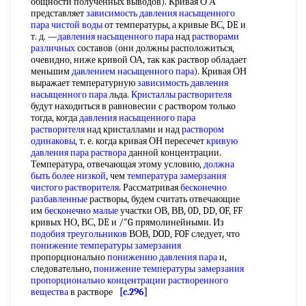
общности полученных выводов). Кривая О А
представляет
зависимость давления насыщенного
пара
чистой воды
от температуры, а кривые ВС, DE и
т. д. —
давления насыщенного пара
над
растворами
различных
составов (они должны расположиться,
очевидно, ниже кривой ОА, так как раствор обладает
меньшим
давлением насыщенного пара
). Кривая ОН
выражает температурную
зависимость давления
насыщенного пара
льда.
Кристаллы растворителя
будут находиться в равновесии с раствором только
тогда, когда
давления насыщенного пара
растворителя
над кристаллами и над
раствором
одинаковы
, т. е. когда кривая ОН пересечет
кривую
давления пара раствора
данной концентрации.
Температура, отвечающая этому условию,
должна
быть
более низкой
, чем
температура замерзания
чистого растворителя
. Рассматривая
бесконечно
разбавленные
растворы, будем считать отвечающие
им
бесконечно малые
участки ОВ, ВВ, 0D, DD, OF, FF
кривых НО, ВС, DE и /"G прямолинейными. Из
подобия треугольников
ВОВ, DOD, FOF следует, что
понижение температуры замерзания
пропорционально
понижению давления пара
и,
следовательно,
понижение температуры замерзания
пропорционально концентрации
растворенного
вещества
в растворе
[c.296]