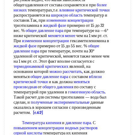
общегодавления от состава сохраняется и при
более
низких
температурах,т.е.
влияние критической точки
распространяется на
широкую область
температур и
составов.Так, при
изменении концентрации
триэтиламина в
жидкой фазе
примерно от 15 до 32
вес. %
общее давление пара
при температуре на —6°
ниже критической
меняется менее
чем на 1 мм рт. ст.
При
изменении концентрации
гексаметиленимина в
жидкой фазе
примерно от 15 до 55 вес. %
общее
давление пара
при температуре, почти на 30°
удаленной от критической, меняется также менее чем
на 1 мм рт. ст. Этот факт вполне согласуется с
термодинамикой критических
явлений, на
основании которой
можно рассчитать
, как должно
меняться
общее давление пара
с составом
вблизи
критической точки
и как должна
меняться
производная
от
общего давления
по составу с
температурой при удалении в
гомогенную область
.
Такой расчет для системы триэтиламин — вода был
сделан, и
полученные экспериментальные
данные
оказались в хорошем согласии с произведенным
расчетом.
[c.62]
Температура кипения
и
давление пара
. С
повышением концентрации
водных растворов
серной кислоты
температура их кипения