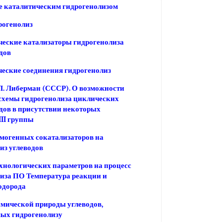
е каталитическим гидрогенолизом
рогенолиз
еские катализаторы гидрогенолиза
дов
еские соединения гидрогенолиз
 Л. Либерман (СССР). О возможности
схемы гидрогенолиза циклических
дов в присутствии некоторых
III группы
могенных сокатализаторов на
из углеводов
хнологических параметров на процесс
иза ПО Температура реакции и
одорода
мической природы углеводов,
ых гидрогенолизу