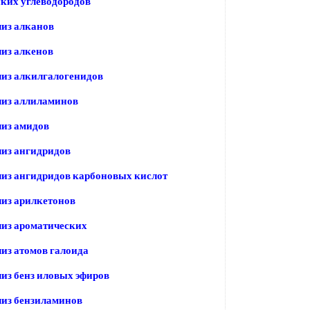
ких углеводородов
из алканов
из алкенов
из алкилгалогенидов
лиз аллиламинов
из амидов
из ангидридов
из ангидридов карбоновых кислот
из арилкетонов
из ароматических
из атомов галоида
из бенз иловых эфиров
лиз бензиламинов