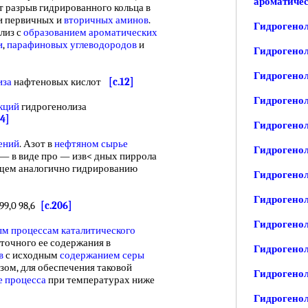
ароматичес
т разрыв гидрированного кольца в
и первичных и
вторичных аминов
.
Гидрогенол
лиз с
образованием ароматических
и
,
парафиновых углеводородов
и
Гидрогенол
Гидрогенол
иза
нафтеновых кислот
[c.12]
Гидрогено
кций
гидрогенолиза
04]
Гидрогенол
ений
. Азот в
нефтяном сырье
Гидрогенол
— в виде про — изв< дных пиррола
бщем аналогично гидрированию
Гидрогенол
Гидрогенол
99,0 98,6
[c.206]
Гидрогенол
м процессам каталитического
аточного ее содержания в
Гидрогенол
в
с исходным
содержанием серы
зом, для обеспечения таковой
Гидрогенол
е процесса
при температурах ниже
Гидрогено