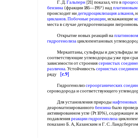
Г. Д.
Гальперн
[21] показал, что в
процес
бензина
(фракции 185—195°) над
платиновым
происходит ни
дегидроциклизация алканов
, 
цикланов
.
Побочные реакции
, искажающие
к
места в случае дегидрогенизации лигроино
Открытие новых реакций на
платиновом
гидрогенолиза
циклопентановых углеводор
Меркаптаны, сульфиды и дисульфиды лег
соответствующие углеводороды уже при срав
зависимости от строения
сернистых соедине
различна
. Устойчивость
сернистых соединен
ряду
[c.9]
Гидрогенолиз
сероорганических соеди
сероводорода и соответствующего углевод
Для установления природы
нафтеновых 
деароматизированного
бензина
было провед
активированном угле (Pt 10%), содержащее ж
подавления
реакции гидрогенолиза
циклопент
показано Б. А, Казанским н Г. С. Ландсбергом