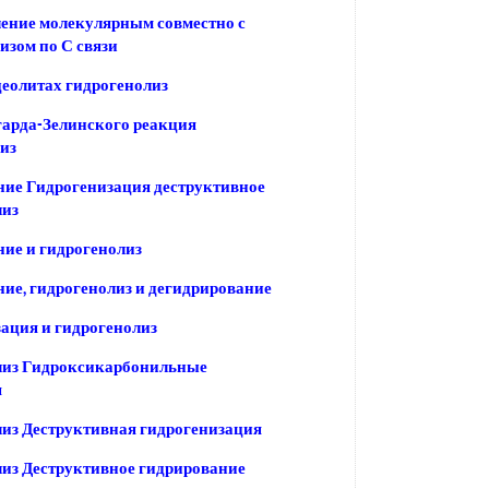
ение молекулярным совместно с
изом по С связи
цеолитах гидрогенолиз
арда-Зелинского реакция
из
ие Гидрогенизация деструктивное
лиз
ие и гидрогенолиз
ие, гидрогенолиз и дегидрирование
ация и гидрогенолиз
лиз Гидроксикарбонильные
я
из Деструктивная гидрогенизация
из Деструктивное гидрирование