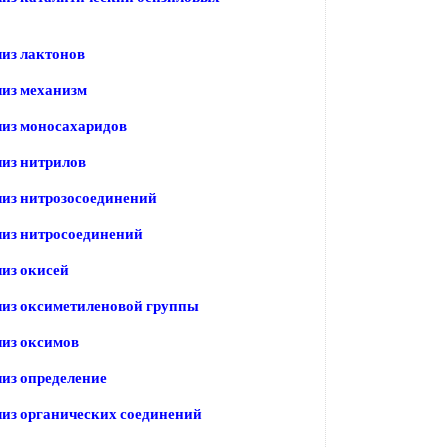
из лактонов
из механизм
лиз моносахаридов
из нитрилов
из нитрозосоединений
лиз нитросоединений
из окисей
лиз оксиметиленовой группы
из оксимов
из определение
из органических соединений