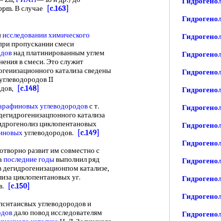
Гидрогенол
 ppm. В случае
[c.163]
Гидрогенол
и
исследовании химического
Гидрогенол
 при пропускании смеси
одов
над платинированным углем
Гидрогеноли
нения в смеси. Это служит
рогеиизационного катализа сведены
Гидрогенол
углеводородов II
одов,
[c.148]
Гидрогено
арафиновых углеводородов
с т.
Гидрогено
х дегидрогенизацпонного катализа
гидрогенолиз циклопентановых
Гидрогено
финовых
углеводородов.
[c.149]
Гидрогенол
творно развит им совместно с
а
последние годы
выполнил ряд
Гидрогенол
в дегидрогенизационпом катализе,
лиза циклопентановых уг.
Гидрогенол
ов.
[c.150]
Гидрогенол
пснтаисвых углеводородов и
одов
дало повод исследователям
Гидрогенол