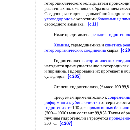
гетероциклического кольца, затем происходи
различных положениях с образованием смес
Следующая стадия — дальнейший гидрогено
углеводородов
с короткими
боковыми цепям
свободного аммиака.
[c.11]
Ниже представлена
реакция гидрогенол
Химизм
, термодинамика и
кинетика реа
гетероорганических соединений
сырья
[c.2
Гидрогенолиз
азоторганических соедин
находится преимущественно в гетероциклах 
и пиридина. Гидрирование их протекает в о
сульфидов
[c.205]
Степень гидрогенолиза, % масс. 100 99,8 
Требуемая применительно к
современны
риформинга
глубина очистки
от серы до ост
гидрогенизате
1-10 для
прямогонных бензино
(200— 1000) млн составит 99,8 %. Таким обра
глубины гидрогенолиза требуется
проведени
350 °С.
[c.207]