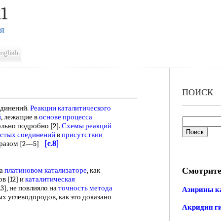
1
Я
nglish
ПОИСК
динений.
Реакции каталитического
й
, лежащие в
основе процесса
ольно подробно [2].
Схемы реакций
стых соединений
в
присутствии
бразом [2—5]
[c.8]
Смотрите
на
платиновом катализаторе
, как
в [12] и
каталитическая
13], не повлияло на
точность метода
Азирины к
ых углеводородов, как это доказано
Акридин г