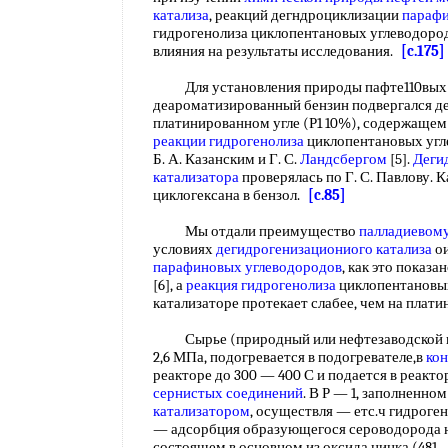
катализа
, реакций дегндроциклизации
парафи
гидрогенолиза циклопентановых углеводоро
влияния на результаты исследования.
[c.175]
Для установления природы пафте110вых 
деароматизированный бензин подвергался д
платинированном угле (Р1 10%), содержащем 
реакции гидрогенолиза
циклопентановых угле
Б. А. Казанским и Г. С.
Ландсбергом
[5].
Деги
катализатора
проверялась по Г. С. Павлову. 
циклогексана в бензол.
[c.85]
Мы отдали преимущество
палладиевому
условиях
дегидрогенизациониого катализа
ои
парафиновых углеводородов
, как это показа
[6], а
реакция гидрогенолиза
циклопентановых
катализаторе протекает слабее, чем на плат
Сырье (природный или нефтезаводской га
2,6 МПа, подогревается в подогревателе,в
кон
реакторе до 300 — 400 С и подается в реакто
сернистых соединений
. В Р — 1, заполненно
катализатором
, осуществля — етс.ч гидроге
— адсорбция образующегося сероводорода н
состоящем в основном из оксида цинка (481 