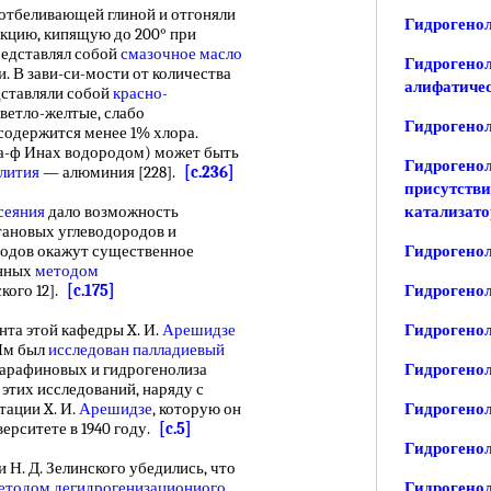
отбеливающей глиной и отгоняли
Гидрогено
акцию, кипящую до 200° при
представлял собой
смазочное масло
Гидрогенол
. В зави-си-мости от количества
алифатиче
ставляли собой
красно-
ветло-желтые, слабо
Гидрогенол
содержится менее 1% хлора.
а-ф Инах водородом) может быть
Гидрогенол
лития
— алюминия [228].
[c.236]
присутств
сеяния
дало возможность
катализато
тановых углеводородов и
одов окажут существенное
Гидрогенол
енных
методом
ского 12].
[c.175]
Гидрогено
та этой кафедры X. И.
Арешидзе
Гидрогено
 Им был
исследован
палладиевый
арафиновых и гидрогенолиза
Гидрогено
этих исследований, наряду с
тации X. И.
Арешидзе
, которую он
Гидрогено
ерситете в 1940 году.
[c.5]
Гидрогенол
. Д. Зелинского убедились, что
етодом дегидрогенизациониого
Гидрогенол