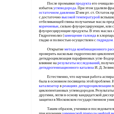
После промывки
продукта
его очищали 
избыток
углеводорода
. При этом удаляли фр
остаточном давлении
12 мм рт. ст. Остаток 
с достаточно
высокой температурой
вспышки
отбеливающей глины получаемые масла пред
коричневые
, сильно флуоресцирующие, или с
флуоресцирующие продукты. В этих маслах 
Гидрогенолиз (
замещение галоида
в хлорпар
гладко и полностью осуществлен с
гидридом 
Открытие
метода комбинационного рас
проверить насколько гидрогенолиз циклопен
дегидроциклизацня парафиновых угле-Бодор
влияние на
результаты исследований
, получ
дегидрогенизационного катализа
И. Д. Зелин
Естественно, что научная работа аспиран
была в основном посвящепа этой проблеме.
катализатор
в
реакциях дегидроциклизации
п
циклопентановых углеводородов. Результаты 
другими, легли в основу кандидатской диссер
защитил в Московском государственном унив
Таким образом, ученики и последователи Н
при изучении
химической природы нефтей
м