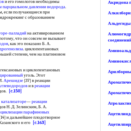
ов
и его гомологов необходимы
Акридона п
м
парциальном давлении водорода
.
м, если получающиеся при
Алкилборн
идрокрекинг с образованием
Альдегиды
торе-палладий
на активированном
Алюмогидри
потому, что он совсем не вызывает
соединени
одов
, как это показано Б. А.
идрогенолиза
. циклопентановых
Аминоальд
ньшей степени, чем на платиновом
Аминокисл
гексановых и циклопентановых
Арилборны
адированный
уголь. Этот
И.
Арешидзе
[37] в реакции
Ароматичес
углеводородов
и в
реакции
дов.
[c.150]
Ароматичес
 катализаторе
—
реакции
Атролактин
в Н. Д. Зелинским, Б. А.
оциклизации парафиновых
Ацетилиндо
[14] и дальнейшее плодотворное
 Казанского н его
[c.163]
Ацетилпирр