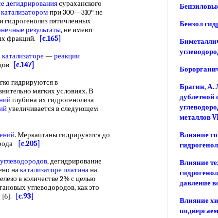
се дегидрирования
сураханского
Бензиловы
 катализатором
при 300—310° не
ни гидрогенолиз пятичленных
Бензол гид
онечные результаты
, не имеют
вых фракций.
[c.165]
Биметаллич
углеводоро
 катализаторе
—
реакции
одов
[c.147]
Борорганич
ко гидрируются в
Брагин, А.
нительно мягких условиях. В
дублетной 
ний
глубина их гидрогенолиза
углеводоро
ий
увеличивается в следующем
металлов V
нений
. Меркаптаны гидрируются до
Влияние го
орода
[c.205]
гидрогенол
углеводородов
, дегидрирование
Влияние те
ено на
катализаторе платина
на
гидрогенол
елезо в количестве 2% с целью
давление в
ановых углеводородов, как это
 [6].
[c.93]
Влияние хи
подвергаем