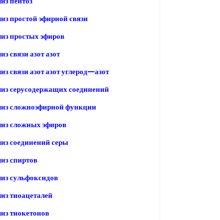
из пентоз
из простой эфирной связи
из простых эфиров
з связи азот азот
из связи азот азот углерод—азот
лиз серусодержащих соединений
лиз сложноэфирной функции
лиз сложных эфиров
из соединений серы
из спиртов
из сульфоксидов
из тиоацеталей
из тиокетонов