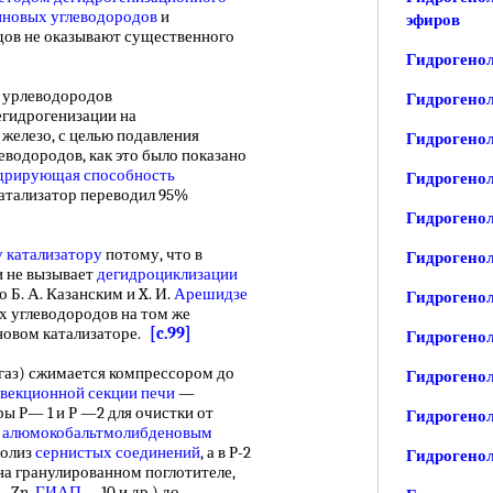
новых углеводородов
и
эфиров
дов не оказывают существенного
Гидрогенол
урлеводородов
Гидрогенол
егидрогенизации на
железо, с целью подавления
Гидрогено
водородов, как это было показано
дрирующая способность
Гидрогенол
Катализатор переводил 95%
Гидрогенол
 катализатору
потому, что в
Гидрогено
 не вызывает
дегидроциклизации
но Б. А. Казанским и X. И.
Арешидзе
Гидрогенол
 углеводородов на том же
иновом катализаторе.
[c.99]
Гидрогено
з) сжимается компрессором до
Гидрогенол
векционной секции печи
—
ры Р— 1 и Р —2 для очистки от
Гидрогенол
м
алюмокобальтмолибденовым
нолиз
сернистых соединений
, а в Р-2
Гидрогенол
а гранулированном поглотителе,
— Zn,
ГИАП
— 10 и др.) до