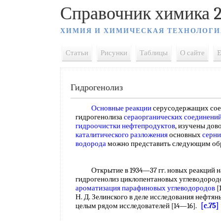
Справочник химика 2
ХИМИЯ И ХИМИЧЕСКАЯ ТЕХНОЛОГИ
Статьи
Рисунки
Таблицы
О сайте
E
Гидрогенолиз
Основные реакции
серусодержащих сое
гидрогенолиза
сераорганических соединени
гидроочистки нефтепродуктов
, изучены дов
каталитического разложения
основных
серни
водорода
можно представить следующим о
Открытие в 1934—37 гг. новых реакций 
гидрогенолиз циклопентановых углеводородо
ароматизация парафиновых углеводородов
[
Н. Д. Зелинского в деле исследования нефтян
целым рядом исследователей [14—16].
[c.75]