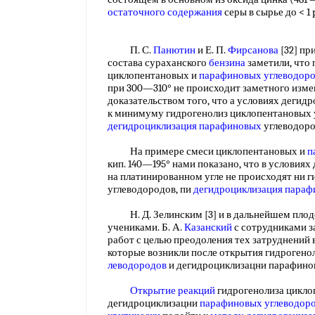
остаточного содержания
серы в сырье до < 1
П. С.
Панютин
и Е. П.
Фирсанова
[32] пр
состава сураханского
бензина
заметили, что
циклопентановых и
парафиновых углеводор
при 300—310° не происходит заметного изме
доказательством того, что а условиях дегид
к минимуму гидрогенолиз циклопентановых 
дегидроциклизация парафиновых
углеводор
На примере смеси циклопентановых и
п
кип. 140—195° нами показано, что в условия
на платинированном угле не происходят ни 
углеводородов, пи
дегидроциклизация пара
Н. Д. Зелинским [3] и в дальнейшем плодо
учениками. Б. А.
Казанский
с сотрудниками з
работ с целью преодоления тех затруднений 
которые возникли после открытия гидрогено
леводородов
и дегидроциклизацни парафин
Открытие реакций
гидрогенолиза цикло
дегидроциклизацни
парафиновых углеводор