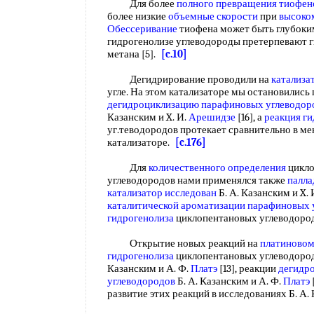
Для более
полного превращения
тиофен
более низкие
объемные скорости
при
высоко
Обессеривание
тиофена может быть глубоки
гидрогенолизе углеводороды претерпевают г
метана [5].
[c.10]
Дегидрирование проводили на
катализа
угле. На этом катализаторе мы остановились 
дегидроциклизацию парафиновых углеводор
Казанским и X. И.
Арешидзе
[16], а
реакция г
уг.теводородов протекает сравнительно в ме
катализаторе.
[c.176]
Для
количественного определения
цикло
углеводородов нами применялся также
палл
катализатор исследован
Б. А. Казанским и X. 
каталитической ароматизации парафиновых 
гидрогенолиза
циклопентановых углеводоро
Открытие новых реакций на
платиновом
гидрогенолиза
циклопентановых углеводородо
Казанским и А. Ф.
Платэ
[13], реакции
дегидр
углеводородов
Б. А. Казанским и А. Ф.
Платэ
развитие этих реакций в исследованиях Б. А.