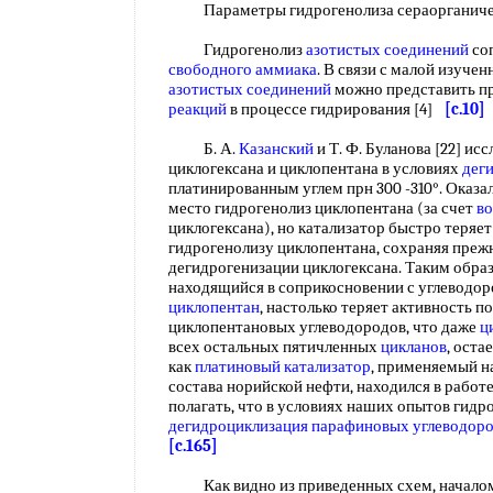
Параметры гидрогенолиза сераорганиче
Гидрогенолиз
азотистых соединений
со
свободного аммиака
. В связи с малой изуче
азотистых соединений
можно представить 
реакций
в процессе гидрирования [4]
[c.10]
Б. А.
Казанский
и Т. Ф. Буланова [22] ис
циклогексана и циклопентана в условиях
дег
платинированным углем прн 300 -310°. Оказал
место гидрогенолиз циклопентана (за счет
в
циклогексана), но катализатор быстро теряе
гидрогенолизу циклопентана, сохраняя пре
дегидрогенизации циклогексана. Таким обр
находящийся в соприкосновении с углеводо
циклопентан
, настолько теряет активность 
циклопентановых углеводородов, что даже
ц
всех остальных пятичленных
цикланов
, оста
как
платиновый катализатор
, применяемый н
состава норийской нефти, находился в работ
полагать, что в условиях наших опытов гидр
дегидроциклизация парафиновых углеводор
[c.165]
Как видно из приведенных схем, началом 