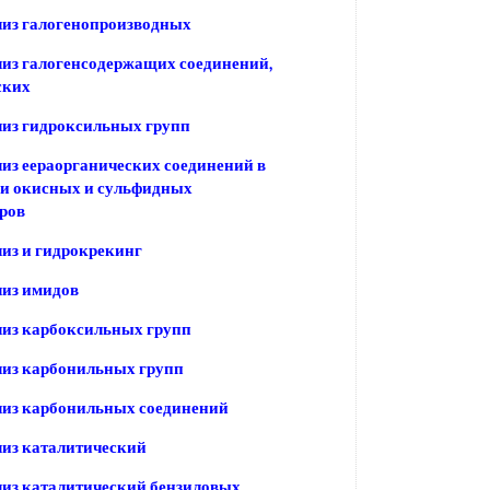
лиз галогенопроизводных
из галогенсодержащих соединений,
ских
из гидроксильных групп
из еераорганических соединений в
ии окисных и сульфидных
ров
из и гидрокрекинг
лиз имидов
лиз карбоксильных групп
лиз карбонильных групп
лиз карбонильных соединений
из каталитический
из каталитический бензиловых