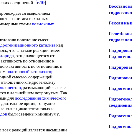
ских соединений
[c.10]
Восстановл
гидрогенол
провождается выделением
нностью состава исходных
Гексан на 
примерные схемы
возможных
Геля-Фольг
следовали поведение смеси
гидрогенол
идрогенизационного катализа
над
ось, что в начале реакции имеет
Гидрирован
одорода
, отщепляющегося от
Гидрогено
т активность по отношению к
жнюю активность по отношению к
Гидрирован
азом
платиновый катализатор
,
родной смесью, содержащей
Гидрирован
по отношению к гидрогенолизу
иклопентан
, размыкающийся легче
Гидрогениз
ется в дальнейшем нетронутым. Так
ами для
исследования химического
Гидрогено
е длительное время, то нужно
соединени
огенолиз циклопентановых и
одов
были сведены к минимуму.
Гидрогенол
Гидрогенол
всех реакций является насыщение