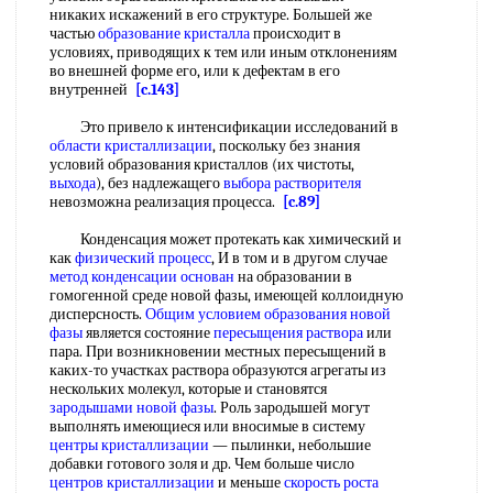
никаких искажений в его структуре. Большей же
частью
образование кристалла
происходит в
условиях, приводящих к тем или иным отклонениям
во внешней форме его, или к дефектам в его
внутренней
[c.143]
Это привело к интенсификации исследований в
области кристаллизации
, поскольку без знания
условий образования кристаллов (их чистоты,
выхода
), без надлежащего
выбора растворителя
невозможна реализация процесса.
[c.89]
Конденсация может протекать как химический и
как
физический процесс
, И в том и в другом случае
метод конденсации
основан
на образовании в
гомогенной среде новой фазы, имеющей коллоидную
дисперсность.
Общим условием
образования новой
фазы
является состояние
пересыщения раствора
или
пара. При возникновении местных пересыщений в
каких-то участках раствора образуются агрегаты из
нескольких молекул, которые и становятся
зародышами новой фазы
. Роль зародышей могут
выполнять имеющиеся или вносимые в систему
центры кристаллизации
— пылинки, небольшие
добавки готового золя и др. Чем больше число
центров кристаллизации
и меньше
скорость роста