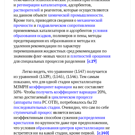
и
регенерации катализаторов
, адсорбентов,
растворителей
и реагентов, которые осуществляются
на данном объекте
химической промышленности
.
Кроме того, приводятся сведения о
механической
прочности
и
гидравлическом сопротивлении
применяемых катализаторов и адсорбентов
условия
образования осадков
, полимеров и пены, методы
предотвращения их образования и методы их
удаления рекомендации по характеру
перемешивания жидкостных сред рекомендации по
значениям флег-мовых чисел и
плотностей орошения
для специальных процессов разделения
[c.19]
Легко видеть, что уравнение (1.547) получается
из уравнений (1.539), (1.545), (1.546). Тем самым
показано, что для одной стадии кристаллизатора
МЗМРН
коэффициент вариации
на вес составляет
50%- Чтобы
получить
коэффициент вариации
20%,
легко достигаемый в
циклическом процессе
(
аппараты типа
РС ОТВ), потребовалось бы 22
последовательных стадии
. Очевидно, что сам по себе
ступенчатый процесс
является весьма
неэффективным способом сужения
распределения
кристаллов
по крупности даже при предположении,
что условия
образования центров кристаллизации
не
встретятся ни на какой стадии, кроме первой.
[c.140]