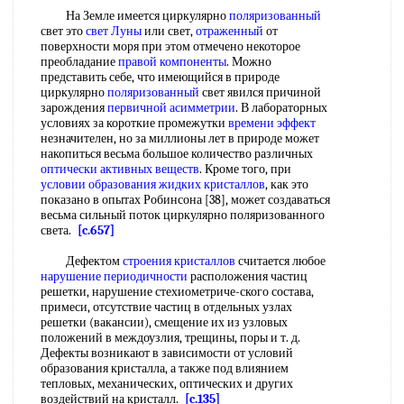
На Земле имеется циркулярно
поляризованный
свет это
свет Луны
или свет,
отраженный
от
поверхности моря при этом отмечено некоторое
преобладание
правой компоненты
. Можно
представить себе, что имеющийся в природе
циркулярно
поляризованный
свет явился причиной
зарождения
первичной асимметрии
. В лабораторных
условиях за короткие промежутки
времени эффект
незначителен, но за миллионы лет в природе может
накопиться весьма большое количество различных
оптически активных веществ
. Кроме того, при
условии образования
жидких кристаллов
, как это
показано в опытах Робинсона [38], может создаваться
весьма сильный поток циркулярно поляризованного
света.
[c.657]
Дефектом
строения кристаллов
считается любое
нарушение периодичности
расположения частиц
решетки, нарушение стехиометриче-ского состава,
примеси, отсутствие частиц в отдельных узлах
решетки (вакансии), смещение их из узловых
положений в междоузлия, трещины, поры и т. д.
Дефекты возникают в зависимости от условий
образования кристалла, а также под влиянием
тепловых, механических, оптических и других
воздействий на кристалл.
[c.135]