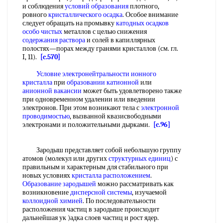
и соблюдения
условий образования
плотного,
ровного
кристаллического осадка
. Особое внимание
следует обращать на промывку
катодных осадков
особо чистых
металлов с целью снижения
содержания раствора
и солей в капиллярных
полостях—порах между гранями кристаллов (см. гл.
I, 11).
[c.570]
Условие электронейтральности
ионного
кристалла
при
образовании катионной
или
анионной вакансии
может быть удовлетворено также
при одновременном удалении или введении
электронов. При этом возникают тела с
электронной
проводимостью
, вызванной квазисвободными
электронами и положительными дырками.
[c.96]
Зародыш представляет собой небольшую группу
атомов (молекул или других
структурных единиц
) с
правильным и характерным для стабильного при
новых условиях
кристалла расположением
.
Образование зародышей
можно рассматривать как
возникновение
дисперсной системы
, изучаемой
коллоидной химией
. По последовательности
расположения частиц в зародыше происходит
дальнейшая ук )адка слоев частиц и рост ядер.