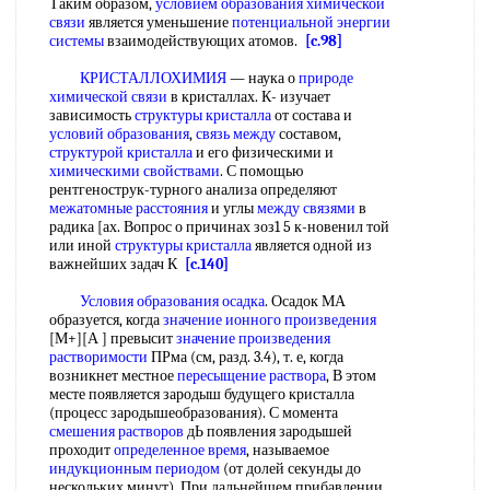
Таким образом,
условием образования химической
связи
является уменьшение
потенциальной энергии
системы
взаимодействующих атомов.
[c.98]
КРИСТАЛЛОХИМИЯ
— наука о
природе
химической связи
в кристаллах. К- изучает
зависимость
структуры кристалла
от состава и
условий образования
,
связь между
составом,
структурой кристалла
и его физическими и
химическими свойствами
. С помощью
рентгенострук-турного анализа определяют
межатомные расстояния
и углы
между связями
в
радика [ах. Вопрос о причинах зоз1 5 к-новенил той
или иной
структуры кристалла
является одной из
важнейших задач К
[c.140]
Условия образования осадка
. Осадок МА
образуется, когда
значение ионного произведения
[М+][А ] превысит
значение произведения
растворимости
ПРма (см, разд. 3.4), т. е, когда
возникнет местное
пересыщение раствора
, В этом
месте появляется зародыш будущего кристалла
(процесс зародышеобразования). С момента
смешения растворов
дЬ появления зародышей
проходит
определенное время
, называемое
индукционным периодом
(от долей секунды до
нескольких минут). При дальнейшем прибавлении