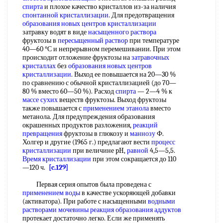
спирта
и плохое качество кристаллов из-за наличия
спонтанной кристаллизации
. Для предотвращения
образования новых
центров кристаллизации
затравку водят в виде
насыщенного раствора
фруктозы в
пересыщенный раствор
при температуре
40—60 °С и непрерывном перемешивании. При этом
происходит отложение фруктозы на
затравочных
кристаллах
без
образования новых
центров
кристаллизации
. Выход ее повышается на 20—30 %
по сравнению с обычной кристаллизацией (до 70—
80 % вместо 60—50 %). Расход
спирта
— 2—4 % к
массе сухих
веществ фруктозы. Выход фруктозы
также повышается с
применением этанола
вместо
метанола. Для предупреждения образования
окрашенных продуктов разложения,
реакций
превращения
фруктозы в глюкозу и
маннозу
Ф.
Холгер и другие (1965 г.) предлагают вести
процесс
кристаллизации
при величине pH,
равной
4,5—5,5.
Время кристаллизации
при этом сокращается до 110
—120 ч.
[c.129]
Первая серия опытов была проведена с
применением воды
в качестве ускоряющей добавки
(активатора). При работе с насыщенными
водными
растворами
мочевины реакция
образования аддуктов
протекает достаточно легко. Если же применять