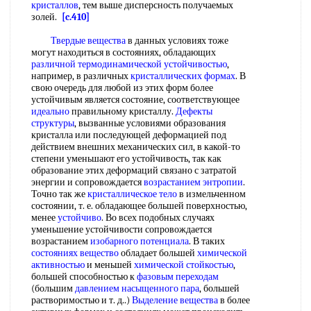
кристаллов
, тем выше дисперсность получаемых
золей.
[c.410]
Твердые вещества
в данных условиях тоже
могут находиться в состояниях, обладающих
различной
термодинамической устойчивостью
,
например, в различных
кристаллических формах
. В
свою очередь для любой из этих форм более
устойчивым является состояние, соответствующее
идеально
правильному кристаллу.
Дефекты
структуры
, вызванные условиями образования
кристалла или последующей деформацией под
действием внешних механических сил, в какой-то
степени уменьшают его устойчивость, так как
образование этих деформаций связано с затратой
энергии и сопровождается
возрастанием энтропии
.
Точно так же
кристаллическое тело
в измельченном
состоянии, т. е. обладающее большей поверхностью,
менее
устойчиво
. Во всех подобных случаях
уменьшение устойчивости сопровождается
возрастанием
изобарного потенциала
. В таких
состояниях вещество
обладает большей
химической
активностью
и меньшей
химической стойкостью
,
большей способностью к
фазовым переходам
(большим
давлением насыщенного пара
, большей
растворимостью и т. д..)
Выделение вещества
в более