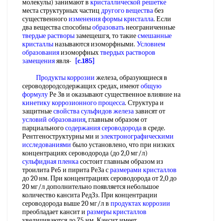
молекулы) занимают в
кристаллической решетке
места структурных частиц
другого вещества
без
существенного
изменения формы кристалла
. Если
два вещества способны
образовать
неограниченные
твердые растворы
замещешгя, то такие
смешанные
кристаллы
называются изоморфными.
Условием
образования
изоморфных
твердых растворов
замещения
явля-
[c.185]
Продукты коррозии
железа, образующиеся в
сероводородсодержащих средах, имеют
общую
формулу
Ре Зв и оказывают существенное влияние на
кинетику коррозионного процесса
. Структура и
защитные
свойства сульфидов железа
зависят от
условий образования
, главным образом от
парциального
содержания сероводорода
в среде.
Рентгеноструктурны ми и
электронографическими
исследованиями
было установлено, что при низких
концентрациях сероводорода (до 2,0 мг/л)
сульфидная пленка
состоит главным образом из
троилита Ре5 и пирита РеЗа с
размерами кристаллов
до 20 нм. При концентрациях сероводорода от 2,0 до
20 мг/л дополнительно появляется небольшое
количество кансита РедЗз. При концентрации
сероводорода выше 20 мг/л в
продуктах коррозии
преобладает кансит и
размеры кристаллов
увеличиваются до 75 нм. Кансит имеет