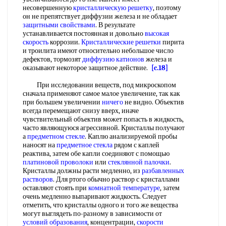
несовершенную
кристаллическую решетку
, поэтому
он не препятствует диффузии железа и не обладает
защитными свойствами
. В результате
устанавливается постоянная и довольно
высокая
скорость
коррозии.
Кристаллические решетки
пирита
и троилита имеют относительно небольшое число
дефектов, тормозят
диффузию катионов
железа и
оказывают некоторое защитное действие.
[c.18]
При исследовании веществ, под микроскопом
сначала применяют самое малое увеличение, так как
при большем увеличении
ничего
не видно. Объектив
всегда перемещают снизу вверх, иначе
чувствительный объектив может попасть в жидкость,
часто являющуюся агрессивной. Кристаллы получают
а
предметном стекле
. Каплю анализируемой пробы
наносят на
предметное стекла
рядом с каплей
реактива, затем обе капли соединяют с помощью
платиновой проволоки
или
стеклянной палочки
.
Кристаллы должны расти медленно, из
разбавленных
растворов
. Для ртого обычно раствор с кристаллами
оставляют стоять при
комнатной температуре
, затем
очень медленно выпаривают жидкость. Следует
отметить, что кристаллы одного и того же вещества
могут выглядеть по-разному в зависимости от
условий образования
, концентрации,
скорости