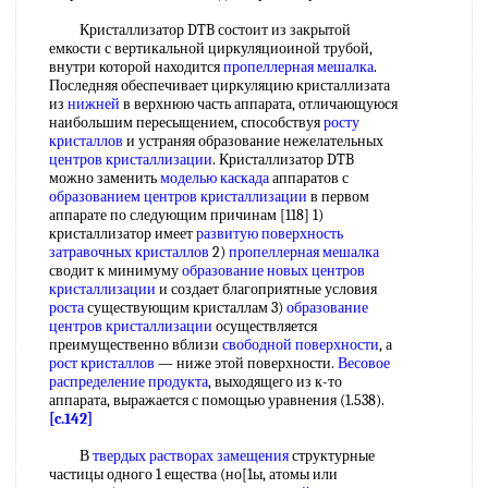
Кристаллизатор DTB состоит из закрытой
емкости с вертикальной циркуляциоиной трубой,
внутри которой находится
пропеллерная мешалка
.
Последняя обеспечивает циркуляцию кристаллизата
из
нижней
в верхнюю часть аппарата, отличающуюся
наибольшим пересыщением, способствуя
росту
кристаллов
и устраняя образование нежелательных
центров кристаллизации
. Кристаллизатор DTB
можно заменить
моделью каскада
аппаратов с
образованием центров кристаллизации
в первом
аппарате по следующим причинам [118] 1)
кристаллизатор имеет
развитую поверхность
затравочных кристаллов
2)
пропеллерная мешалка
сводит к минимуму
образование новых
центров
кристаллизации
и создает благоприятные условия
роста
существующим кристаллам 3)
образование
центров кристаллизации
осуществляется
преимущественно вблизи
свободной поверхности
, а
рост кристаллов
— ниже этой поверхности.
Весовое
распределение
продукта
, выходящего из к-то
аппарата, выражается с помощью уравнения (1.538).
[c.142]
В
твердых растворах замещения
структурные
частицы одного 1 ещества (но[1ы, атомы или