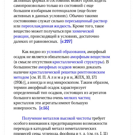
активных формах и состояниях может происходить
самопроизвольно только из состояний с еще
большим изобарным потенциалом (еще более
активных в данных условиях). Обычно такими
состояниями служат сильно
пересыщенный раствор
или
переохлажденная жидкость
. Кроме того, такое
вещество может получаться при
химической
реакции
, происходящей в условиях, достаточно
далеких от равновесных.
[c.227]
Как видно из
условий образования
, аморфный
осадок не является обязательно
аморфным веществом
(в смысле отсутствия
кристаллической структуры
). В
большинстве
аморфных осадков
можно доказать
наличие
кристаллической решетки
рентгеновским
методом
[см. И. П. А л и м а р и и, ЖПХ, 10, 171
(1936)], а иногда и иод микроскопом. Таким образом,
термин аморфный осадок характеризует
определенный тип осадков, состоящих из агрегатов
большого количества очень
мелких частиц
кристаллов эти агрегаты имеют большую
иоверхность.
[c.55]
Получение металлов высокой чистоты
требует
особого внимания к предотвращению возможности
перехода в катодный металл неметаллических
примесей серы, углерода, фосфора и т. д. (см. гл. I, 11)