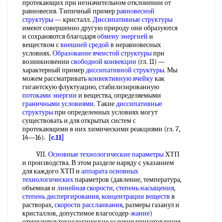
протекающих при незначительном отклонении от
равновесия. Типичный пример
равновесной
структуры
— кристалл.
Диссипативные структуры
имеют совершенно другую природу они образуются
и сохраняются благодаря
обмену энергией
и
веществом с
внешней средой
в неравновесных
условиях.
Образование ячеистой структуры
при
возникновении
свободной конвекции
(гл. 11) —
характерный пример
диссипативной структуры
. Мы
можем рассматривать
конвективную ячейку
как
гигантскую флуктуацию, стабилизированную
потоками энергии
и вещества, определяемыми
граничными условиями
. Такие
диссипативные
структуры
при определенных условиях могут
существовать и для открытых систем с
протекающими в них химическими реакциями (гл. 7,
14—16).
[c.11]
VII.
Основные технологические параметры
ХТП
и производства. В этом разделе наряду с указанием
для каждого ХТП и
аппарата основных
технологических
параметров (давление, температура,
объемная и
линейная скорости
,
степень насыщения
,
степень диспергирования
,
концентрации веществ
в
растворах,
скорости расслаивания
, размеры газанул и
кристаллов, допустимое влагосодер-
жание
)
отмечаются технологические условия приготовления