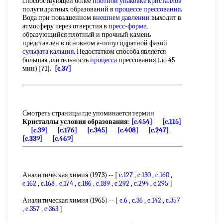
способствующей более
плотной упаковке кристаллов
полугидратных образований в
процессе прессования
.
Вода при повышенном
внешнем давлении
выходит в
атмосферу через отверстия в
пресс-форме
,
образующийся плотный и прочный камень
представлен в основном а-полугидратной фазой
сульфата кальция
. Недостатком способа является
большая длительность
процесса
прессования (до 45
мин) [71].
[c.37]
Смотреть страницы где упоминается термин
Кристаллы условия образования
:
[c.454]
[c.115]
[c.39]
[c.176]
[c.345]
[c.408]
[c.247]
[c.339]
[c.469]
Аналитическая химия (1973) -- [
c.127
,
c.130
,
c.160
,
c.162
,
c.168
,
c.174
,
c.186
,
c.189
,
c.292
,
c.294
,
c.295
]
Аналитическая химия (1965) -- [
c.6
,
c.36
,
c.142
,
c.357
,
c.357
,
c.363
]