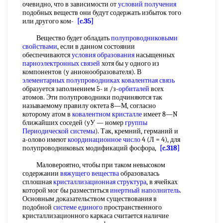
очевидно, что в зависимости от
условий получения
подобных веществ они будут содержать избыток того
или другого ком-
[c.35]
Вещество будет обладать
полупроводниковыми
свойствами
, если в данном состоянии
обеспечиваются
условия образования
насыщенных
парноэлектронных связей
хотя бы у одного из
компонентов (у анионообразователя). В
элементарных полупроводниках
ковалентная связь
образуется заполнением 5- и /з-
орбиталей
всех
атомов. Эти полупроводники подчиняются так
называемому правилу октета 8—М, согласно
которому атом в
ковалентном кристалле
имеет 8—N
ближайших соседей (уУ — номер
группы
Периодической системы
). Так, кремний, германий и
а-олово имеют
координационное число
4 (Л = 4), для
полупроводниковых модификаций фосфора,
[c.318]
Маловероятно, чтобы при таком невысоком
содержании
вяжущего вещества
образовалась
сплошная
кристаллизационная структура
, в ячейках
которой мог бы разместиться
инертный наполнитель
.
Основным доказательством существования в
подобной
системе единого
пространственного
кристаллизационного каркаса считается наличие