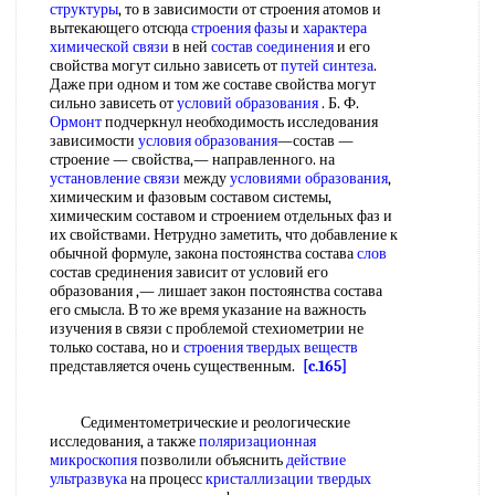
структуры
, то в зависимости от строения атомов и
вытекающего отсюда
строения фазы
и
характера
химической связи
в ней
состав соединения
и его
свойства могут сильно зависеть от
путей синтеза
.
Даже при одном и том же составе свойства могут
сильно зависеть от
условий образования
. Б. Ф.
Ормонт
подчеркнул необходимость исследования
зависимости
условия образования
—состав —
строение — свойства,— направленного. на
установление связи
между
условиями образования
,
химическим и фазовым составом системы,
химическим составом и строением отдельных фаз и
их свойствами. Нетрудно заметить, что добавление к
обычной формуле, закона постоянства состава
слов
состав срединения зависит от условий его
образования ,— лишает закон постоянства состава
его смысла. В то же время указание на важность
изучения в связи с проблемой стехиометрии не
только состава, но и
строения твердых веществ
представляется очень существенным.
[c.165]
Седиментометрические и реологические
исследования, а также
поляризационная
микроскопия
позволили объяснить
действие
ультразвука
на процесс
кристаллизации твердых