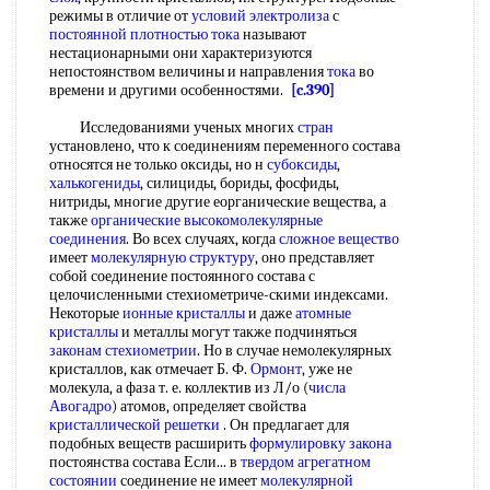
режимы в отличие от
условий электролиза
с
постоянной плотностью тока
называют
нестационарными они характеризуются
непостоянством величины и направления
тока
во
времени и другими особенностями.
[c.390]
Исследованиями ученых многих
стран
установлено, что к соединениям переменного состава
относятся не только оксиды, но н
субоксиды
,
халькогениды
, силициды, бориды, фосфиды,
нитриды, многие другие еорганические вещества, а
также
органические высокомолекулярные
соединения
. Во всех случаях, когда
сложное вещество
имеет
молекулярную структуру
, оно представляет
собой соединение постоянного состава с
целочисленными стехиометриче-скими индексами.
Некоторые
ионные кристаллы
и даже
атомные
кристаллы
и металлы могут также подчиняться
законам стехиометрии
. Но в случае немолекулярных
кристаллов, как отмечает Б. Ф.
Ормонт
, уже не
молекула, а фаза т. е. коллектив из Л/о (
числа
Авогадро
) атомов, определяет свойства
кристаллической решетки
. Он предлагает для
подобных веществ расширить
формулировку закона
постоянства состава Если... в
твердом агрегатном
состоянии
соединение не имеет
молекулярной