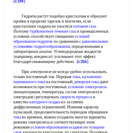
[c.134]
Гидраты растут подобно кристаллам и образуют
пробки в прорезях тарелок и вентилях, если
кристаллики гидрата не уносятся
потоком газа
.
Поэтому
турбулентное течение газа
в промышленных
условиях способствует смещению
условий
образования гидратов
по сравнению с
равновесными
условиями
гидратообразования
, определенными в
лабораторных опытах. Углеводородные жидкости
(например, конденсат) усиливают этот эффект
благодаря смывающему действию.
[c.216]
При электролизе не всегда удобно использовать
только постоянный ток. Перерыв
тока
,
наложение
переменного тока
на постоянный,
реверсия тока
дают
возможность при постоянных
условиях электролиза
(концентрация, температура, состав электролита и
электродов) регулировать
скорость процесса
и
качество
катодного осадка
из-за снятия
диффузионных ограничений. Изменяя характер
пульсаций, продолжительность периодов обращения
тока
во времени, можно создавать многие варианты
режима электролиза и соответствующие этим
режимам
условия образования осадков
по
толщине
слоя
, крупности кристаллов, их структуре. Подобные