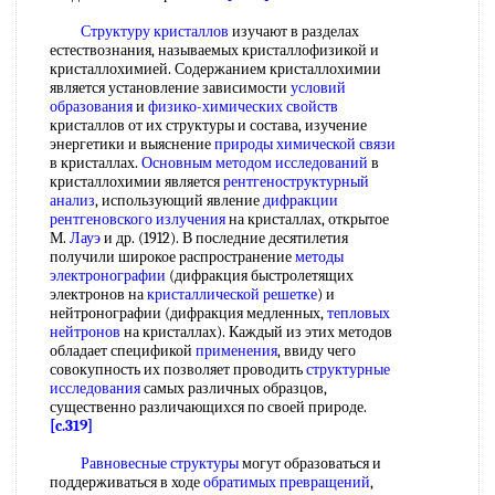
Структуру кристаллов
изучают в разделах
естествознания, называемых кристаллофизикой и
кристаллохимией. Содержанием кристаллохимии
является установление зависимости
условий
образования
и
физико-химических свойств
кристаллов от их структуры и состава, изучение
энергетики и выяснение
природы химической связи
в кристаллах.
Основным методом исследований
в
кристаллохимии является
рентгеноструктурный
анализ
, использующий явление
дифракции
рентгеновского излучения
на кристаллах, открытое
М.
Лауэ
и др. (1912). В последние десятилетия
получили широкое распространение
методы
электронографии
(дифракция быстролетящих
электронов на
кристаллической решетке
) и
нейтронографии (дифракция медленных,
тепловых
нейтронов
на кристаллах). Каждый из этих методов
обладает спецификой
применения
, ввиду чего
совокупность их позволяет проводить
структурные
исследования
самых различных образцов,
существенно различающихся по своей природе.
[c.319]
Равновесные структуры
могут образоваться и
поддерживаться в ходе
обратимых превращений
,