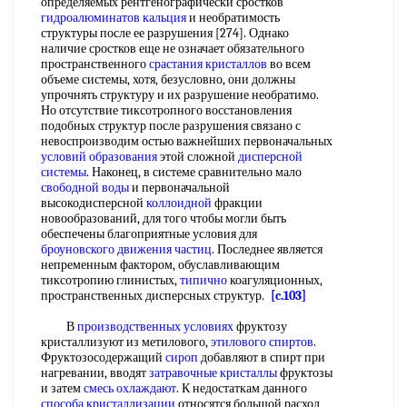
определяемых рентгенографически сростков
гидроалюминатов кальция
и необратимость
структуры после ее разрушения [274]. Однако
наличие сростков еще не означает обязательного
пространственного
срастания кристаллов
во всем
объеме системы, хотя, безусловно, они должны
упрочнять структуру и их разрушение необратимо.
Но отсутствие тиксотропного восстановления
подобных структур после разрушения связано с
невоспроизводим остью важнейших первоначальных
условий образования
этой сложной
дисперсной
системы
. Наконец, в системе сравнительно мало
свободной воды
и первоначальной
высокодисперсной
коллоидной
фракции
новообразований, для того чтобы могли быть
обеспечены благоприятные условия для
броуновского движения частиц
. Последнее является
непременным фактором, обуславливающим
тиксотропию глинистых,
типично
коагуляционных,
пространственных дисперсных структур.
[c.103]
В
производственных условиях
фруктозу
кристаллизуют из метилового,
этилового спиртов
.
Фруктозосодержащий
сироп
добавляют в спирт при
нагревании, вводят
затравочные кристаллы
фруктозы
и затем
смесь охлаждают
. К недостаткам данного
способа кристаллизации
относятся большой расход