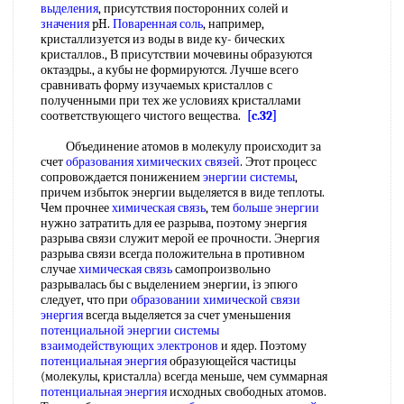
выделения
, присутствия посторонних солей и
значения
pH.
Поваренная соль
, например,
кристаллизуется из воды в виде ку- бических
кристаллов., В присутствии мочевины образуются
октаэдры., а кубы не формируются. Лучше всего
сравнивать форму изучаемых кристаллов с
полученными при тех же условиях кристаллами
соответствующего чистого вещества.
[c.32]
Объединение атомов в молекулу происходит за
счет
образования химических связей
. Этот процесс
сопровождается понижением
энергии системы
,
причем избыток энергии выделяется в виде теплоты.
Чем прочнее
химическая связь
, тем
больше энергии
нужно затратить для ее разрыва, поэтому энергия
разрыва связи служит мерой ее прочности. Энергия
разрыва связи всегда положительна в противном
случае
химическая связь
самопроизвольно
разрывалась бы с выделением энергии, iз эпюго
следует, что при
образовании химической связи
энергия
всегда выделяется за счет уменьшения
потенциальной энергии системы
взаимодействующих электронов
и ядер. Поэтому
потенциальная энергия
образующейся частицы
(молекулы, кристалла) всегда меньше, чем суммарная
потенциальная энергия
исходных свободных атомов.