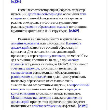
[c.224]
Изменяя соответствующим, образом характер
пульсаций,
длительность периодов
обращения
тока
во
врем
ени, можнО создавать многие варианты
режима электролиза и соответствующие этим
режимам
условия образования осадков
по толщине,
крупности кристаллов и их структуре.
[c.369]
Важный вид несовершенств в кристалле —
линейные дефекты
, или дислокации.
Плотность
дислокаций
зависит от условий образования
кристалла. Для металлов число дислокаций,
проходящих через
единицу площади
, не менее 10 см
для германия, кремния гь 10 см- , а при
особых
условиях
их удается снизить до 10 см-2. 3 отличие от
точечных дефектов
, дислокации не являются
статистически
равновесными образованиями в
равновесном кристалле
они должны отсутствовать,
поскольку образование их связано с очень
значительным возрастанием энергии, а
энтропийный
выигрыш
при этом невелик. Однако в
процессе
кристаллизации
дислокации всегда возникают.
Механические напряжения
вызывают
движение
дислокаций
, причем этот процесс сопровождается
появлением в
кристалле точечных
дефектов.
[c.193]