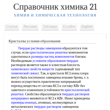
Справочник химика 21
ХИМИЯ И ХИМИЧЕСКАЯ ТЕХНОЛОГИЯ
Статьи
Рисунки
Таблицы
О сайте
English
Кристаллы условия образования
Твердые растворы замещения
образуются в том
случае, если
кристаллические решетки
компонентов
однотипны и
размеры частиц компонентов
близки.
Необходимым
условием образования твердых
растворов является также и известная близость
химических свойств веществ
(одинаковый тип
химической связи
). Так, в кристалле КС1 ионы хлора
могут быть постепенно замещены ионами брома, т. е.
можно осуществить практически непрерывный
переход вещества от состава КС1 к составу КВг без
заметного изменения устойчивости
кристаллической
решетки
. Свойства образующихся
твердых растворов
непрерывно
меняются от КС1 к КВг. Ниже приведены
примеры ионных
, атомных, молекулярных и
металлических
твердых растворов
замещения.