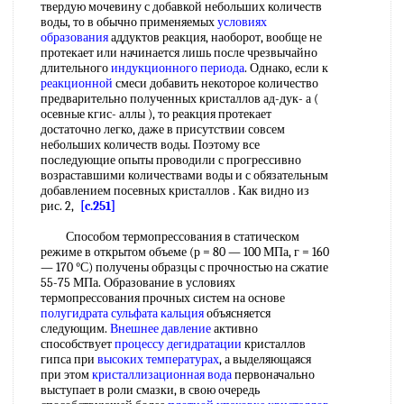
твердую мочевину с добавкой небольших количеств
воды, то в обычно применяемых
условиях
образования
аддуктов реакция, наоборот, вообще не
протекает или начинается лишь после чрезвычайно
длительного
индукционного периода
. Однако, если к
реакционной
смеси добавить некоторое количество
предварительно полученных кристаллов ад-дук- а (
осевные кгис- аллы ), то реакция протекает
достаточно легко, даже в присутствии совсем
небольших количеств воды. Поэтому все
последующие опыты проводили с прогрессивно
возраставшими количествами воды и с обязательным
добавлением посевных кристаллов . Как видно из
рис. 2,
[c.251]
Способом термопрессования в статическом
режиме в открытом объеме (р = 80 — 100 МПа, г = 160
— 170 °С) получены образцы с прочностью на сжатие
55-75 МПа. Образование в условиях
термопрессования прочных систем на основе
полугидрата сульфата кальция
объясняется
следующим.
Внешнее давление
активно
способствует
процессу дегидратации
кристаллов
гипса при
высоких температурах
, а выделяющаяся
при этом
кристаллизационная вода
первоначально
выступает в роли смазки, в свою очередь