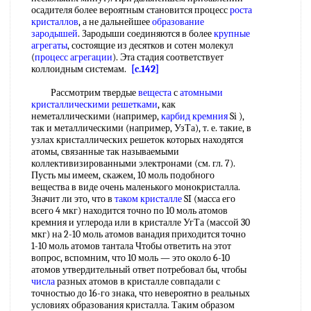
осадителя более вероятным становится процесс
роста
кристаллов
, а не дальнейшее
образование
зародышей
. Зародыши соединяются в более
крупные
агрегаты
, состоящие из десятков и сотен молекул
(
процесс агрегации
). Эта стадия соответствует
коллоидным системам.
[c.142]
Рассмотрим твердые
вещеста
с
атомными
кристаллическими решетками
, как
неметаллическими (например,
карбид кремния
Si ),
так и металлическими (например, УзТа), т. е. такие, в
узлах кристаллических решеток которых находятся
атомы, связанные так называемыми
коллективизированными электронами (см. гл. 7).
Пусть мы имеем, скажем, 10 моль подобного
вещества в виде очень маленького монокристалла.
Значит ли это, что в
таком кристалле
SI (масса его
всего 4 мкг) находится точно по 10 моль атомов
кремния и углерода или в кристалле УгТа (массой 30
мкг) на 2-10 моль атомов ванадия приходится точно
1-10 моль атомов тантала Чтобы ответить на этот
вопрос, вспомним, что 10 моль — это около 6-10
атомов утвердительный ответ потребовал бы, чтобы
числа
разных атомов в кристалле совпадали с
точностью до 16-го знака, что невероятно в реальных
условиях образования кристалла. Таким образом