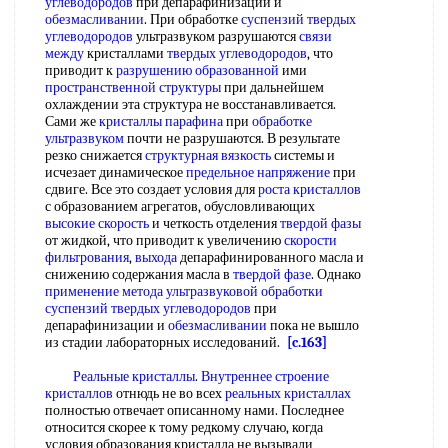
углеводородов
при депарафинизации и
обезмасливании
. При обработке
суспензий твердых
углеводородов
ультразвуком разрушаются
связи
между
кристаллами
твердых углеводородов
, что
приводит к
разрушению образованной
ими
пространственной структуры
при дальнейшем
охлаждении эта структура не восстанавливается.
Сами же
кристаллы парафина
при
обработке
ультразвуком
почти не разрушаются. В результате
резко снижается
структурная вязкость
системы и
исчезает динамическое
предельное напряжение
при
сдвиге. Все это создает условия для
роста кристаллов
с образованием агрегатов, обусловливающих
высокие скорость
и четкость отделения
твердой фазы
от жидкой, что приводит к увеличению
скорости
фильтрования
,
выхода
депарафинированного масла и
снижению содержания масла в
твердой фазе
. Однако
применение метода
ультразвуковой обработки
суспензий твердых углеводородов
при
депарафинизации и
обезмасливании
пока не вышло
из стадии лабораторных исследований.
[c.163]
Реальные кристаллы
.
Внутреннее строение
кристаллов
отнюдь не во всех
реальных кристаллах
полностью отвечает описанному нами. Последнее
относится скорее к тому редкому случаю, когда
условия образования кристалла не вызывали