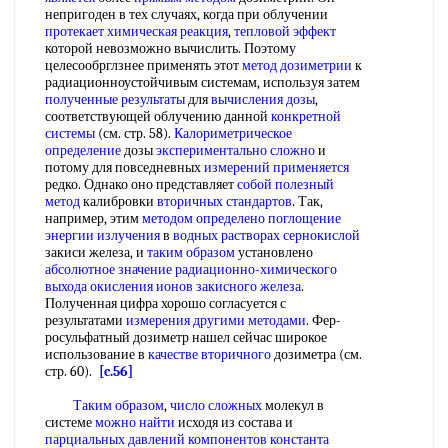
непригоден в тех случаях, когда при облучении
протекает химическая реакция
,
тепловой эффект
которой невозможно вычислить. Поэтому
целесообрглзнее применять этот
метод дозиметрии
к
радиационноустойчивым системам, используя затем
полученные результаты
для
вычисления дозы
,
соответствующей облучению данной
конкретной
системы
(см. стр. 58).
Калориметрическое
определение
дозы
экспериментально сложно
и
потому для повседневных
измерений применяется
редко. Однако оно представляет
собой
полезный
метод
калибровки
вторичных стандартов
. Так,
например, этим
методом определено
поглощение
энергии излучения
в
водных растворах сернокислой
закиси железа, и
таким образом
установлено
абсолютное значение
радиационно-химического
выхода
окисления ионов
закисного железа
.
Полученная цифра хорошо согласуется с
результатами
измерения другими методами
. Фер-
росульфатный дозиметр нашел сейчас широкое
использование в
качестве вторичного
дозиметра (см.
стр. 60).
[c.56]
Таким образом
,
число сложных
молекул в
системе
можно найти
исходя из состава и
парциальных давлений компонентов
константа