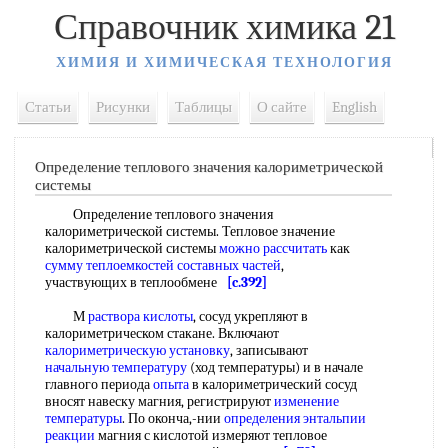
Справочник химика 21
ХИМИЯ И ХИМИЧЕСКАЯ ТЕХНОЛОГИЯ
Статьи
Рисунки
Таблицы
О сайте
English
Определение теплового значения калориметрической
системы
Определение теплового значения
калориметрической системы. Тепловое значение
калориметрической системы
можно рассчитать
как
сумму теплоемкостей
составных частей
,
участвующих в теплообмене
[c.392]
М
раствора кислоты
, сосуд укрепляют в
калориметрическом стакане. Включают
калориметрическую установку
, записывают
начальную температуру
(ход температуры) и в начале
главного периода
опыта
в калориметрический сосуд
вносят навеску магния, регистрируют
изменение
температуры
. По оконча,-нии
определения энтальпии
реакции
магния с кислотой измеряют тепловое