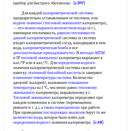
прибор для быстрого эбуллиоско-
[c.397]
Для каждой
калориметрической системы
предварительно устанавливают ее тепловое, или
водное значение
(
тепловой эквивалент
калориметра),
— его
можно выразить
количеством воды
(в г),
имеющим теплоемкость,
равную теплоемкости
данной калориметрической
системы (в систему
входит калориметрический сосуд, находящаяся в нем
вода,
калориметрическая бомба
и все
дополнительные принадлежности
). В
методах ASTM
и IP
тепловой эквивалент
калориметра выражают в
кал/°Р или в кал/°С. Для
определения водного
значения калориметрической системы сжигают
навеску
эталонной бензойной кислоты
и замеряют
изменение температуры системы
. Количество
джоулей (калорий), вызвавшее
повышение
температуры
на 1 °С, численно равно
тепловому
эквиваленту
калориметра, выраженному в г.
Тепловой эквивалент
калориметра определяют при
каждом изменении в системе (перемещении,
ремонте и т. д.), а
также периодически
при работе.
При проведении
последующих анализов
берут то же
количество воды
, которое было взято для
определения водного
значения калориметра.
[c.48]