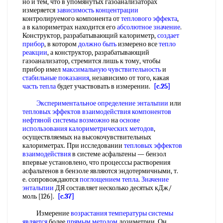
но и тем, что в упомянутых газоанализаторах
измеряется
зависимость концентрации
контролируемого компонента от
теплового эффекта
,
а в калориметрах находится его
абсолютное значение
.
Конструктор, разрабатывающий калориметр,
создает
прибор
, в котором
должно быть
измерено все
тепло
реакции
, а конструктор, разрабатывающий
газоанализатор, стремится лишь к тому, чтобы
прибор имел
максимальную чувствительность
и
стабильные показания
, независимо от того, какая
часть тепла
будет участвовать в измерении.
[c.25]
Экспериментальное определение энтальпии
или
тепловых эффектов взаимодействия
компонентов
нефтяной
системы возможно
на
основе
использования
калориметрических методов
,
осуществляемых на высокочувствительных
калориметрах. При исследовании
тепловых эффектов
взаимодействия
в системе асфальтены — бензол
впервые установлено, что процесссы растворения
асфальтенов в бензоле являются эндотермичными, т.
е. сопровождаются
поглощением тепла
.
Значение
энтальпии
ДЯ составляет несколько десятых кДж/
моль [126].
[c.37]
Измерение
возрастания температуры
системы
является
более
прямым методом
дозиметрии. Он