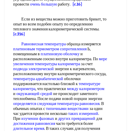
провести
очень большую
работу.
[c.16]
Если из вещества можно приготовить брикет, то
опыт во всем подобен опыту по определению
теплового значения калориметрической системы.
[c.216]
Равновесная температура
образца измеряется
платиновым термометром сопротивления
Ь,
помещенным в
платиновую оболочку
и
расположенным соосно внутри калориметра. По
мере
увеличения
температуры калориметра
за счет
подвода электрической
энергии к нагревателю,
расположенному внутри калориметрического сосуда,
температура адиабатической
оболочки
поддерживается настолько близкой к
температуре
калориметра
, что практически
между калориметром
и
окружающей средой
не происходит заметного
теплообмена. После подачи новой порции энергии
определяется следующая
температура равновесия
. В
обычных опытах с
типичными веществами
за один
час удается провести несколько
таких измерений
.
При
изучении фазовых
и
других превращений
для
достижения равновесия
часто требуется более
длительное время
. В таких случаях для получения