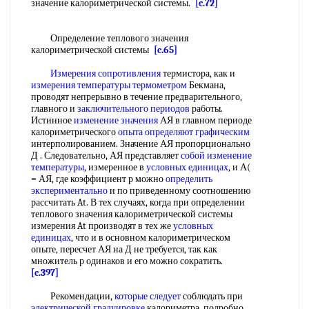
значение калориметрической системы.
[c.72]
Определение теплового значения
калориметрической системы
[c.65]
Измерения сопротивления
термистора, как и
измерения температуры термометром
Бекмана,
проводят непрерывно в течение предварительного,
главного и
заключительного периодов
работы.
Истинное
изменение значения
АЯ в главном периоде
калориметрического
опыта
определяют графическим
интерполированием. Значение АЯ пропорционально
Д . Следовательно, АЯ представляет
собой
изменение
температуры
, измеренное в
условных единицах
, и А(
= АЯ, где коэффициент р можно
определить
экспериментально
и по приведенному соотношению
рассчитать At. В тех случаях, когда при определении
теплового значения калориметрической системы
измерения At производят в тех же
условных
единицах
, что и в основном калориметрическом
опыте, пересчет АЯ на Д не требуется, так как
множитель р одинаков и его можно сократить.
[c.397]
Рекомендации,
которые следует
соблюдать при
электрической градуировке
калориметра, подробно