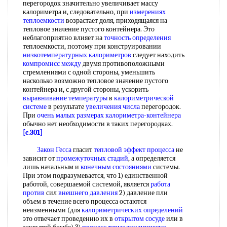
перегородок значительно увеличивает массу
калориметра и, следовательно, при
измерениях
теплоемкости
возрастает доля, приходящаяся на
тепловое значение пустого контейнера. Это
неблагоприятно влияет на
точность определения
теплоемкости, поэтому при конструировании
низкотемпературных калориметров
следует находить
компромисс между
двумя противоположными
стремлениями с одной стороны, уменьшить
насколько возможно тепловое значение пустого
контейнера и, с другой стороны, ускорить
выравнивание температуры
в
калориметрической
системе
в результате
увеличения числа
перегородок.
При
очень малых размерах
калориметра-контейнера
обычно нет необходимости в таких перегородках.
[c.301]
Закон Гесса
гласит
тепловой эффект процесса
не
зависит от
промежуточных стадий
, а определяется
лишь начальным и
конечным состояниями
системы.
При этом подразумевается, что 1) единственной
работой, совершаемой системой, является
работа
против
сил
внешнего давления
2) давление пли
объем в течение всего процесса остаются
неизменными (для
калориметрических определений
это отвечает проведению их в
открытом сосуде
или в