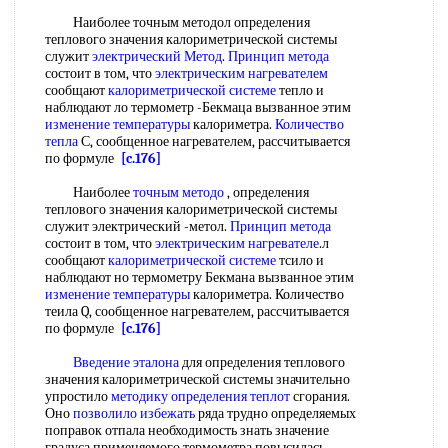
Наиболее точным методол определения
теплового значения калориметрической системы
служит
электрический Метод
.
Принцип метода
состоит в том, что
электрическим нагревателем
сообщают
калориметрической системе
тепло и
наблюдают ло термометр -Бекмаца вызванное этим
изменение температуры
калориметра.
Количество
тепла
С, сообщенное нагревателем, рассчитывается
по формуле
[c.176]
Наиболее
точным методо
, определения
теплового значения калориметрической системы
служит электрический -метол.
Принцип метода
состоит в том, что
электрическим нагревателе
.л
сообщают
калориметрической системе
тсило и
наблюдают но термометру Бекмана вызванное этим
изменение температуры
калориметра. Количество
теила Q, сообщенное нагревателем, рассчитывается
по формуле
[c.176]
Введение эталона
для определения теплового
значения калориметрической системы значительно
упростило
методику определения теплот
сгорания.
Оно
позволило избежать
ряда трудно определяемых
поправок отпала необходимость знать значение
градуса применяемого термометра повысилась