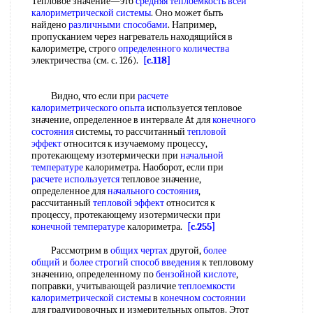
Тепловое значение—это
средняя теплоемкость
всей
калориметрической системы
. Оно может быть
найдено
различными способами
. Например,
пропусканием через нагреватель находящийся в
калориметре, строго
определенного количества
электричества (см. с. 126).
[c.118]
Видно, что если при
расчете
калориметрического
опыта
используется тепловое
значение, определенное в интервале At для
конечного
состояния
системы, то рассчитанный
тепловой
эффект
относится к изучаемому процессу,
протекающему изотермически при
начальной
температуре
калориметра. Наоборот, если при
расчете используется
тепловое значение,
определенное для
начального состояния
,
рассчитанный
тепловой эффект
относится к
процессу, протекающему изотермически при
конечной температуре
калориметра.
[c.255]
Рассмотрим в
общих чертах
другой,
более
общий
и
более строгий
способ введения
к тепловому
значению, определенному по
бензойной кислоте
,
поправки, учитывающей различие
теплоемкости
калориметрической системы
в
конечном состоянии
для градуировочных и измерительных опытов. Этот