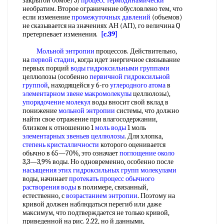
закрытой бомбе) 3)
процесс термодинамически
необратим. Второе ограничение обусловлено тем, что
если изменение
промежуточных давлений
(объемов)
не сказывается на значениях АН (АП), го величина Q
претерпевает изменения.
[c.39]
Мольной энтропии
процессов. Действительно,
на
первой стадии
, когда идет энергичное связывание
первых порций
воды гидроксильными группами
целлюлозы (особенно
первичной гидроксильной
группой
, находящейся у 6-го
углеродного атома
в
элементарном звене макромолекулы
целлюлозы),
упорядочение молекул
воды вносит свой вклад в
понижение
мольной энтропии
системы, что должно
найти свое отражение при влагосодержании,
близком к отношению 1
моль воды
1 моль
элементарных звеньев целлюлозы
. Для хлопка,
степень кристалличности
которого оценивается
обычно в 65—70%, это означает
поглощение около
3,3—3,9% воды. Но одновременно, особенно после
насыщения этих
гидроксильных групп молекулами
воды, начинает
протекать процесс обычного
растворения воды
в полимере, связанный,
естественно, с
возрастанием энтропии
. Поэтому на
кривой должен наблюдаться перегиб или даже
максимум, что подтверждается не только кривой,
приведенной на рис. 2.22, но й данными,