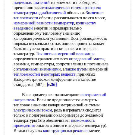
надежных значений
теплоемкости необходима
прецизионная
автоматическая система контроля
температуры адиабатической
оболочки.
Значение
теплоемкости
образца рассчитывается по его массе,
измеренной разности температур
,
количеству
введенной
энергии и предварительно
определенному тепловому значению
калориметрической установки. Воспроизводимость
порядка нескольких сотых одного процента может
быть получена практически во всем интервале
температур.
Точность измеренной величины
определяется сравнением всех
определений массы
,
времени, температуры, сопротивления и потенциала
с
эталонными значениями
, а
также путем
измерений
теплоемкостей некоторых веществ
, принятых
Калориметрической конференцией в качестве
стандартов [487].
[c.36]
В калориметр всегда помещают
электрический
нагреватель
. Если не предполагается измерять
тепловое значение калориметрической системы
электрическим током
, роль нагревателя сводится
только к подогреванию калориметра до желаемой
температуры (это обеспечивает
возможность
проведения
опытов в одном интервале температур).
В таких случаях
конструкция нагревателя
менее