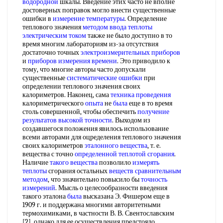
водородной
шкалы. Введение этих часто не вполне
достоверных поправок могло внести существенные
ошибки в
измерение температуры
. Определение
теплового значения
методом ввода
теплоты
электрическим током
также не было доступно в то
время многим лабораториям из-за отсутствия
достаточно точных
электроизмерительных приборов
и
приборов измерения времени
. Это приводило к
тому, что многие авторы часто допускали
существенные
систематические ошибки
при
определении теплового значения своих
калориметров. Наконец, сама
техника проведения
калориметрического
опыта
не
была
еще в то время
столь совершенной, чтобы обеспечить
получение
результатов
высокой точности
. Выходом из
создавшегося положения явилось использование
всеми авторами для оцределения теплового значения
своих калориметров
эталонного вещества
, т. е.
вещества с точно
определенной теплотой сгорания
.
Наличие
такого вещества
позволило
измерять
теплоты
сгорания остальных
веществ сравнительным
методом
, что значительно повысило бы
точность
измерений
. Мысль о целесообразности введения
такого эталона
была
высказана Э. Фишером еще в
1909 г. и поддержана многими авторитетными
термохимиками, в частности В. В. Свентославским
[2], однако для ее осуществления предстояло