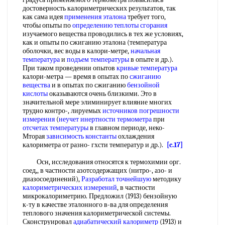
достоверность калориметрических результатов, так
как сама идея
применения эталона
требует того,
чтобы опыты по
определению теплоты сгорания
изучаемого вещества проводились в тех же условиях,
как и опыты по сжиганию эталона (температура
оболочки, вес воды в калори-метре,
начальная
температура
и
подъем температуры
в опыте и др.).
При таком проведении опытов
кривые температура
калори-метра — время в опытах по
сжиганию
вещества
и в опытах по сжиганию
бензойной
кислоты
оказываются очень близкими. Это в
значительной мере элиминирует влияние многих
трудно контро-, лируемых
источников погрешности
измерения
(
неучет
инертности термометра
при
отсчетах температуры
в главном периоде, неко-
Мторая
зависимость константы
охлаждения
калориметра от разно- гхсти температур и др.).
[c.17]
Осн, исследования относятся к термохимии орг.
соед,, в частности азотсодержащих (нитро-, азо- и
диазосоединений),
Разработал точнейшую
методику
калориметрических измерений
, в частности
микрокалориметрию. Предложил (1913) бензойную
к-ту в качестве эталонного в-ва для определения
теплового значения калориметрической системы.
Сконструировал
адиабатический калориметр
(1913) и