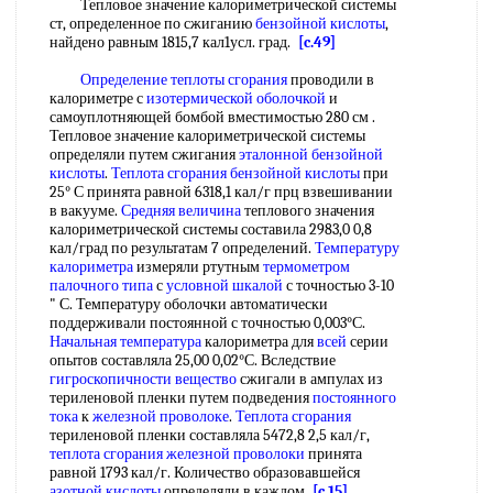
Тепловое значение калориметрической системы
ст, определенное по сжиганию
бензойной кислоты
,
найдено равным 1815,7 кал1усл. град.
[c.49]
Определение теплоты сгорания
проводили в
калориметре с
изотермической оболочкой
и
самоуплотняющей бомбой вместимостью 280 см .
Тепловое значение калориметрической системы
определяли путем сжигания
эталонной бензойной
кислоты
.
Теплота сгорания
бензойной кислоты
при
25° С принята равной 6318,1 кал/г прц взвешивании
в вакууме.
Средняя величина
теплового значения
калориметрической системы составила 2983,0 0,8
кал/град по результатам 7 определений.
Температуру
калориметра
измеряли ртутным
термометром
палочного типа
с
условной шкалой
с точностью 3-10
" С. Температуру оболочки автоматически
поддерживали постоянной с точностью 0,003°С.
Начальная температура
калориметра для
всей
серии
опытов составляла 25,00 0,02°С. Вследствие
гигроскопичности вещество
сжигали в ампулах из
териленовой пленки путем подведения
постоянного
тока
к
железной проволоке
.
Теплота сгорания
териленовой пленки составляла 5472,8 2,5 кал/г,
теплота сгорания
железной проволоки
принята
равной 1793 кал/г. Количество образовавшейся
азотной кислоты
определяли в каждом
[c.15]