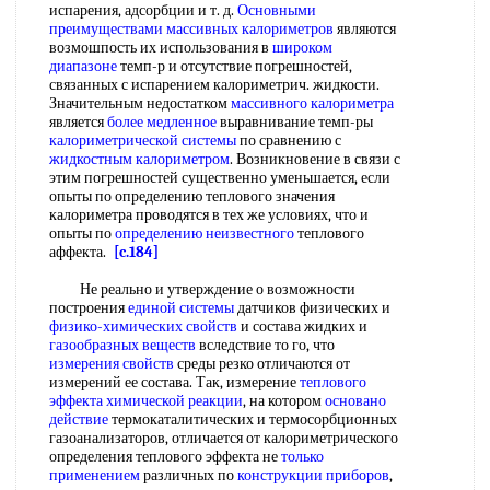
испарения, адсорбции и т. д.
Основными
преимуществами
массивных калориметров
являются
возмошпость их использования в
широком
диапазоне
темп-р и отсутствие погрешностей,
связанных с испарением калориметрич. жидкости.
Значительным недостатком
массивного калориметра
является
более медленное
выравнивание темп-ры
калориметрической системы
по сравнению с
жидкостным калориметром
. Возникновение в связи с
этим погрешностей существенно уменьшается, если
опыты по определению теплового значения
калориметра проводятся в тех же условиях, что и
опыты по
определению неизвестного
теплового
аффекта.
[c.184]
Не реально и утверждение о возможности
построения
единой системы
датчиков физических и
физико-химических свойств
и состава жидких и
газообразных веществ
вследствие то го, что
измерения свойств
среды резко отличаются от
измерений ее состава. Так, измерение
теплового
эффекта химической реакции
, на котором
основано
действие
термокаталитических и термосорбционных
газоанализаторов, отличается от калориметрического
определения теплового эффекта не
только
применением
различных по
конструкции приборов
,