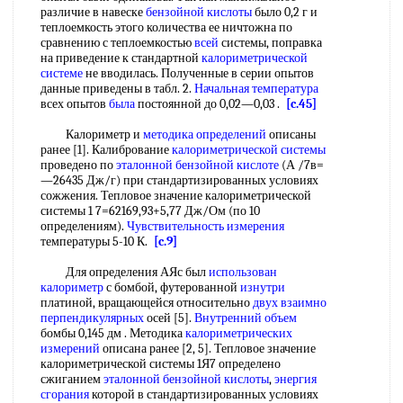
различие в навеске
бензойной кислоты
было 0,2 г и
теплоемкость этого количества ее ничтожна по
сравнению с теплоемкостью
всей
системы, поправка
на приведение к стандартной
калориметрической
системе
не вводилась. Полученные в серии опытов
данные приведены в табл. 2.
Начальная температура
всех опытов
была
постоянной до 0,02—0,03 .
[c.45]
Калориметр и
методика определений
описаны
ранее [1]. Калибрование
калориметрической системы
проведено по
эталонной бензойной кислоте
(А /7в=
—26435 Дж/г) при стандартизированных условиях
сожжения. Тепловое значение калориметрической
системы 1 7=62169,93+5,77 Дж/Ом (по 10
определениям).
Чувствительность измерения
температуры 5-10 К.
[c.9]
Для определения АЯс был
использован
калориметр
с бомбой, футерованной
изнутри
платиной, вращающейся относительно
двух
взаимно
перпендикулярных
осей [5].
Внутренний объем
бомбы 0,145 дм . Методика
калориметрических
измерений
описана ранее [2, 5]. Тепловое значение
калориметрической системы 1Я7 определено
сжиганием
эталонной бензойной кислоты
,
энергия
сгорания
которой в стандартизированных условиях