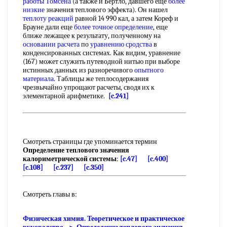
работы Томсена
(а также и Бертло, давшего еще
более
низкие
значения теплового эффекта). Он нашел
теплоту реакций
равной 14 990 кал, а затем Кореф и
Брауне дали еще
более точное определение
, еще
ближе лежащее к результату, полученному на
основании расчета
по
уравнению сродства
в
конденсированных системах. Как видим, уравнение
(167) может служить путеводной нитью при выборе
истинных данных из разноречивого
опытного
материала
. Таблицы же теплосодержания
чрезвычайно упрощают расчеты, сводя их к
элементарной арифметике.
[c.241]
Смотреть страницы где упоминается термин
Определение теплового значения
калориметрической системы
:
[c.47]
[c.400]
[c.108]
[c.237]
[c.350]
Смотреть главы в:
Физическая химия. Теоретическое и практическое