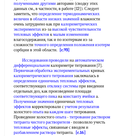
полученными другими
авторами (сводку этих
данных см., в частности, в работе [12]). Следует
заметить, что
определение термодинамических
величин
в
области низких значений
влажности
очень затруднено как при
калориметрических
экспериментах
из-за
высокой чувствительности
тепловых эффектов
к
малым изменениям
влагосодержания, так и по изотермам из-за
сложности
точного определения
положения изотерм
сорбции в этой области.
[c.93]
Исследования проводили
на
автоматическом
дифференциальном
калориметре титрования [7].
Первичная обработка экспериментальных
кривых
калориметрического титрования
заключалась в
определении единичных
тепловых эффектов
,
соответствующих
отклику системы
при введении
отдельных доз, как произведение площади
соответствующего пика
на
константу ячейки
а.
Полученные значения
единичных
тепловых
эффектов
корректировали с
учетом результатов
холостого
опыта
на
каждом шаге
титрования.
Проведение холостого
опыта
-
титрование раствором
титранта
чистого растворителя
- позволило учесть
тепловые эффекты
, связанные с вводом и
разбавлением раствора
титранта.
[c.16]