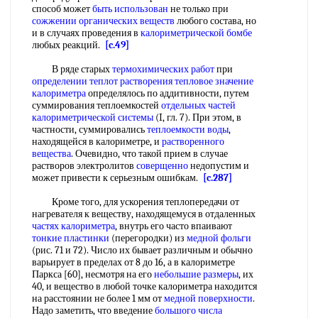
способ может
быть использован
не только при
сожжении органических веществ
любого состава, но
и в случаях проведения в
калориметрической бомбе
любых реакций.
[c.49]
В ряде старых
термохимических работ
при
определении теплот растворения
тепловое значение
калориметра
определялось по аддитивности, путем
суммирования теплоемкостей
отдельных частей
калориметрической системы
(I, гл. 7). При этом, в
частности, суммировались
теплоемкости воды
,
находящейся в калориметре, и
растворенного
вещества
. Очевидно, что такой прием в случае
растворов электролитов
соверщенно
недопустим и
может привести к серьезным ошибкам.
[c.287]
Кроме того, для ускорения теплопередачи от
нагревателя к веществу, находящемуся в отдаленных
частях калориметра
, внутрь его часто впаивают
тонкие пластинки
(перегородки) из
медной фольги
(рис. 71 и 72). Число их бывает различным и обычно
варьирует в пределах от 8 до 16, а в калориметре
Паркса [60], несмотря на его
небольшие размеры
, их
40, и вещество в любой точке калориметра находится
на расстоянии не более 1 мм от
медной поверхности
.
Надо заметить, что введение
большого числа