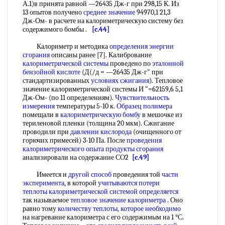
А.1)в принята равной —26435 Дж-г при 298,15 К. Из
13 опытов получено
среднее значение
94970,1 21,3
Дж-Ом- в расчете на калориметрическую систему без
содержимого бомбы .
[c.44]
Калориметр и методика
определения энергии
сгорания
описаны ранее [7]. Калибрование
калориметрической системы
проведено по
эталонной
бензойной кислоте
(Д(/д = —26435 Дж-г" при
стандартизированных
условиях сжигания
). Тепловое
значение калориметрической системы И "=62159,6 5,1
Дж-Ом- (по 11 определениям).
Чувствительность
измерения
температуры 5-10 к.
Образец полимера
помещали в
калориметрическую бомбу
в мешочке из
териленовой пленки (толщина 20 мкм). Сжигание
проводили при
давлении кислорода
(очищенного от
горючих примесей) 3-10 Па. После
проведения
калориметрического
опыта
продукты сгорания
анализировали на содержание СО2
[c.49]
Имеется и
другой способ
проведения той
части
эксперимента
, в которой
учитываются потери
теплоты калориметрической
системой определяется
так называемое
тепловое значение калориметра
. Оно
равно тому
количеству теплоты
,
которое необходимо
на нагревание калориметра с его содержимым на 1 °С.