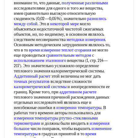
внимание то, что данные,
полученные различными
исследователями для одного и того же вещества,
имея сравнительно высокую относительную
сходимость (0,02—0,05%), значительно
разнились
между
собой
. Это в
некоторой мере
могло
объясняться недостаточной чистотой сжигаемых
объектов, но, по-видимому, в основном являлось
следствием несовершенства
методики измерения
.
Основным методическим затруднением являлось то,
что в то
время измерение
теплот сгорания
не могло
еще проводиться
сравнительным методом
с
использованием эталонного
вещества (I, стр. 214—
217). Это значительно усложняло определение
теплового значения калориметрической системы.
Аддитивный расчет
этой величины не мог дать
точных результатов
вследствие сложности
калориметрической системы
и неопределенности ее
границ. Кроме того, при
аддитивном расчете
теплового значения причиной расхождения данных
отдельных исследователей являлись еще и
неизбежные ошибки в
измерении температуры
. В
работах того времени авторы пользовались для
измерения температуры ртутно
-
стеклянными
термометрами
и должны были вводить в
измерения
большое
число поправок, чтобы выразить
изменение
температуры
в градусах принятой в то
время