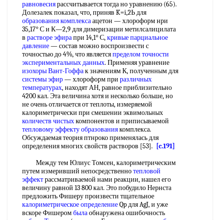
равновесия
рассчитывается тогда но уравнению (65).
Долезалек показал, что, приняв K=i,2Ь для
образования комплекса
ацетон — хлороформ нри
35,17° С и К—2,9 для димеризации метилсалицилата
в
растворе эфира
при 14,1° С,
кривые парциальное
давление
— состав можно воспроизвести с
точностью до 4%, что является
пределом точности
экспериментальных данных
. Применяя уравнение
изохоры Вант-Гоффа
к значениям К, полученным для
системы эфир
— хлороформ при
различных
температурах
, находят АН, равное приблизительно
4200 кал. Эта величина хотя и несколько больше, но
не очень отличается от теплоты, измеряемой
калориметрически при смешении эквимольных
количеств чистых
компонентов и приписываемой
тепловому эффекту образования
комплекса.
Обсуждаемая теория птнроко применялась для
определения многих свойств растворов [53].
[c.191]
Между тем Юлиус Томсен, калориметрическим
путем измеривший непосредственно
тепловой
эффект
рассматриваемой нами реакции, нашел его
величину равной 13 800 кал. Это побудило Нернста
предложить Фишеру произвести тщательное
калориметрическое определение
Qp для AgJ, и уже
вскоре Фишером
была
обнаружена ошибочность