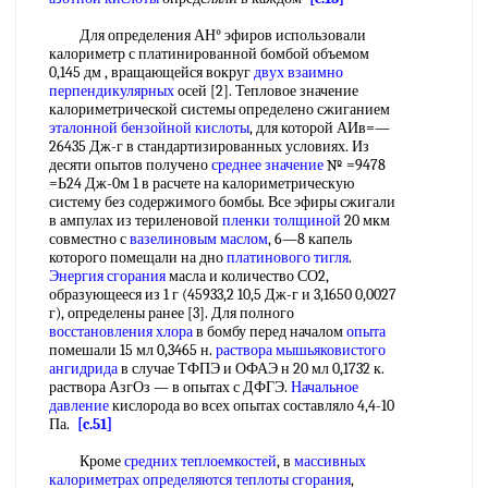
Для определения АН° эфиров использовали
калориметр с платинированной бомбой объемом
0,145 дм , вращающейся вокруг
двух
взаимно
перпендикулярных
осей [2]. Тепловое значение
калориметрической системы определено сжиганием
эталонной бензойной кислоты
, для которой АИв=—
26435 Дж-г в стандартизированных условиях. Из
десяти опытов получено
среднее значение
№ =9478
=Ь24 Дж-0м 1 в расчете на калориметрическую
систему без содержимого бомбы. Все эфиры сжигали
в ампулах из териленовой
пленки толщиной
20 мкм
совместно с
вазелиновым маслом
, 6—8 капель
которого помещали на дно
платинового тигля
.
Энергия сгорания
масла и количество СО2,
образующееся из 1 г (45933,2 10,5 Дж-г и 3,1650 0,0027
г), определены ранее [3]. Для полного
восстановления хлора
в бомбу перед началом
опыта
помешали 15 мл 0,3465 н.
раствора мышьяковистого
ангидрида
в случае ТФПЭ и ОФАЭ н 20 мл 0,1732 к.
раствора АзгОз — в опытах с ДФГЭ.
Начальное
давление
кислорода во всех опытах составляло 4,4-10
Па.
[c.51]
Кроме
средних теплоемкостей
, в
массивных
калориметрах
определяются теплоты сгорания
,