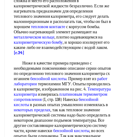
сложна и место его расположения в
калориметрической жидкости безразлично. Если же
нагреватель предназначен для определения
теплового значения калориметра, его следует делать
малоинерционным и располагать так, чтобы он был в
хорошем
тепловом контакте
с корпусом бомбы.
Обычно нагревающий элемент размещают на
металлическом кольце
, плотно надевающемся на
калориметрическую бомбу
, и хорошо изолируют его
каким-либо не взаимодействующим с водой лаком.
[c.24]
Ниже в качестве примера приведено с
необходимыми пояснениями описание серии опытов
по определению теплового значения калориметра сх
иганием
бензойной кислоты
. Пример взят из
работ
лаборатории
термохимии МГУ. Опыты проводились
в калориметре, изображенном на рис. 4.
Температура
калориметра
измерялась
платиновым термометром
сопротивления
(I, стр. 138) Навеска
бензойной
кислоты
в разных опытах умышленно изменялась в
некоторых пределах
, так как тепловое значение
калориметрической системы надо было определить в
некотором диапазоне подъемов температуры. Все
другие составляющие калориметрическую систему
части, кроме навески
бензойной кислоты
, во всех
опытах были одинаковы. Так как максимальное