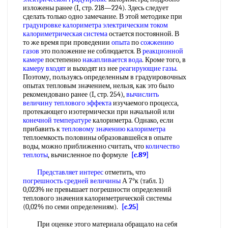
изложены ранее (I, стр. 218—224). Здесь следует
сделать только одно замечание. В этой методике при
градуировке калориметра
электрическим током
калориметрическая система
остается постоянной. В
то же время при проведении
опыта
по
сожжению
газов
это положение не соблюдается. В
реакционной
камере
постепенно
накапливается вода
. Кроме того, в
камеру входят
и выходят из нее
реагирующие газы
.
Поэтому, пользуясь определенным в градуировочных
опытах тепловым значением, нельзя, как это было
рекомендовано ранее (I, стр. 254),
вычислить
величину
теплового эффекта
изучаемого процесса,
протекающего изотермически при начальной или
конечной температуре
калориметра. Однако, если
прибавить к
тепловому значению калориметра
теплоемкость половины образовавшейся в опыте
воды, можно приближенно считать, что
количество
теплоты
, вычисленное по формуле
[c.89]
Представляет интерес
отметить, что
погрешность средней величины
А 7°к (табл. 1)
0,023% не превышает погрешности определений
теплового значения калориметрической системы
(0,02% по семи определениям).
[c.25]
При оценке этого материала обращало на себя