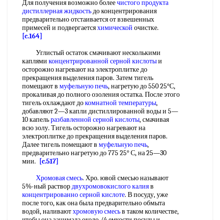
Для получения возможно более
чистого продукта
дистиллерная жидкость
до концентрирования
предварительно отстаивается от взвешенных
примесей и подвергается
химической
очистке.
[c.164]
Углистый остаток смачивают несколькими
каплями
концентрированной серной кислоты
и
осторожно нагревают на электроплитке до
прекращения выделения паров. Затем тигель
помещают в
муфельную печь
, нагретую до 550 25°С,
прокаливая до полного озоления остатка. После этого
тигель охлаждают до
комнатной температуры
,
добавляют 2—3 капли дистиллированной воды и 5—
10 капель
разбавленной серной кислоты
, смачивая
всю золу. Тигель осторожно нагревают на
электроплитке до прекращения выделения паров.
Далее тигель помещают в
муфельную печь
,
предварительно нагретую до 775 25° С, на 25—30
мии.
[c.517]
Хромовая смесь
. Хро. ювой смесью называют
5%-ный раствор
двухромовокислого калия
в
концентрированно серной кислоте
. В посуду, уже
после того, как она была предварительно обмыта
водой, наливают
хромовую смесь
в таком количестве,
чтобы она занимала около /4 емкости посуды и,