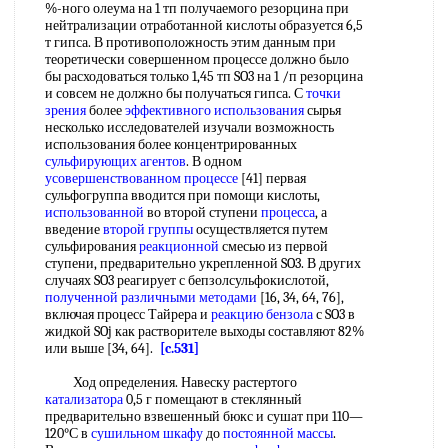
%-ного олеума на 1 тп получаемого резорцина при
нейтрализации отработанной кислоты образуется 6,5
т гипса. В противоположность этим данным при
теоретически совершенном процессе должно было
бы расходоваться только 1,45 тп SO3 на 1 /п резорцина
и совсем не должно бы получаться гипса. С
точки
зрения
более
эффективного использования
сырья
несколько исследователей изучали возможность
использования более концентрированных
сульфирующих агентов
. В одном
усовершенствованном процессе
[41] первая
сульфогруппа вводится при помощи кислоты,
использованной
во второй ступени
процесса
, а
введение
второй группы
осуществляется путем
сульфирования
реакционной
смесью из первой
ступени, предварительно укрепленной SO3. В других
случаях SO3 реагирует с бепзолсульфокислотой,
полученной различными методами
[16, 34, 64, 76],
включая процесс Тайрера и
реакцию бензола
с SO3 в
жидкой SOj как растворителе выходы составляют 82%
или выше [34, 64].
[c.531]
Ход определения. Навеску растертого
катализатора
0,5 г помещают в стеклянный
предварительно взвешенный бюкс и сушат при 110—
120°С в
сушильном шкафу
до
постоянной массы
.