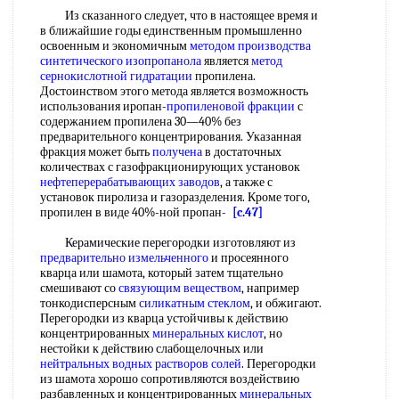
Из сказанного следует, что в настоящее время и
в ближайшие годы единственным промышленно
освоенным и экономичным
методом производства
синтетического
изопропанола
является
метод
сернокислотной гидратации
пропилена.
Достоинством этого метода является возможность
использования иропан-
пропиленовой фракции
с
содержанием пропилена 30—40% без
предварительного концентрирования. Указанная
фракция может быть
получена
в достаточных
количествах с газофракционирующих установок
нефтеперерабатывающих заводов
, а также с
установок пиролиза и газоразделения. Кроме того,
пропилен в виде 40%-ной пропан-
[c.47]
Керамические перегородки изготовляют из
предварительно измельченного
и просеянного
кварца или шамота, который затем тщательно
смешивают со
связующим веществом
, например
тонкодисперсным
силикатным стеклом
, и обжигают.
Перегородки из кварца устойчивы к действию
концентрированных
минеральных кислот
, но
нестойки к действию слабощелочных или
нейтральных водных растворов солей
. Перегородки
из шамота хорошо сопротивляются воздействию
разбавленных и концентрированных
минеральных