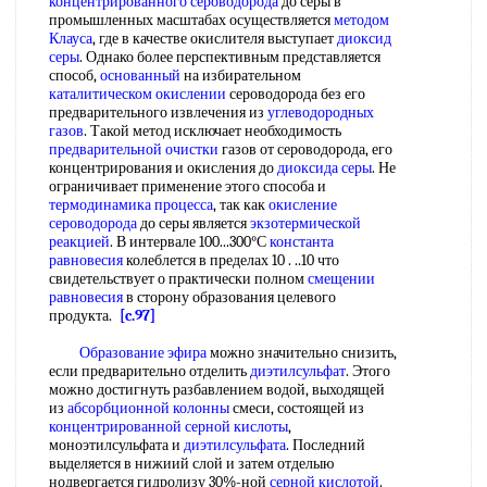
концентрированного сероводорода
до серы в
промышленных масштабах осуществляется
методом
Клауса
, где в качестве окислителя выступает
диоксид
серы
. Однако более перспективным представляется
способ,
основанный
на избирательном
каталитическом окислении
сероводорода без его
предварительного извлечения из
углеводородных
газов
. Такой метод исключает необходимость
предварительной очистки
газов от сероводорода, его
концентрирования и окисления до
диоксида серы
. Не
ограничивает применение этого способа и
термодинамика процесса
, так как
окисление
сероводорода
до серы является
экзотермической
реакцией
. В интервале 100...300°С
константа
равновесия
колеблется в пределах 10 . ..10 что
свидетельствует о практически полном
смещении
равновесия
в сторону образования целевого
продукта.
[c.97]
Образование эфира
можно значительно снизить,
если предварительно отделить
диэтилсульфат
. Этого
можно достигнуть разбавлением водой, выходящей
из
абсорбционной колонны
смеси, состоящей из
концентрированной серной кислоты
,
моноэтилсульфата и
диэтилсульфата
. Последний
выделяется в нижиий слой и затем отделыю
нодвергается гидролизу 30%-ной
серной кислотой
.