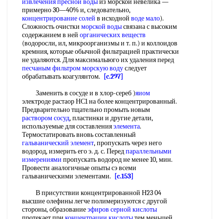
извлечения
пресной воды
из морской невелика —
примерно 30—40% и, следовательно,
концентрирование солей
в исходной
воде мало
).
Сложность очистки
морской воды
связана с высоким
содержанием в ней
органических веществ
(водоросли, ил, микроорганизмы и т. п.) и коллоидов
кремния, которые обычной фильтрацией практически
не удаляются. Для максималыюго их удаления перед
песчаным фильтром
морскую воду
следует
обрабатывать коагулянтом.
[c.297]
Заменить в сосуде и в хлор-сереб )
яиом
электроде растаор НС1 на более концентрированный.
Предварительно тщательно промыть новым
раствором сосуд
, пластинки и другие детали,
используемые для составления
элемента
.
Термостатировать вновь составленный
гальванический элемент
, пропускать через него
водород, измерить его э. д. с. Перед
параллельными
измерениями
пропускать водород не менее 10, мин.
Провести аналогичные опыты сэ всеми
гальваническими элементами.
[c.153]
В присутствии концентрированной Н23 04
высшие олефины легче полимеризуются с другой
стороны, образование
эфиров серной кислоты
протекает при
концентрации кислоты
тем меньшей,