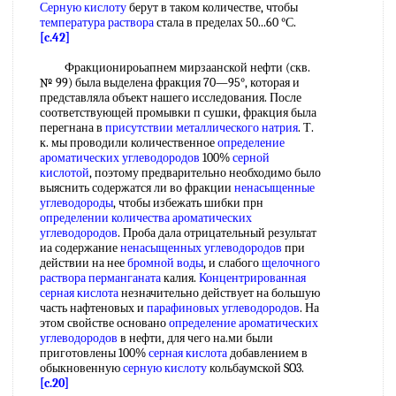
Серную кислоту
берут в таком количестве, чтобы
температура раствора
стала в пределах 50...60 °С.
[c.42]
Фракционироьапнем мирзаанской нефти (скв.
№ 99) была выделена фракция 70—95°, которая и
представляла объект нашего исследования. После
соответствующей промывки п сушки, фракция была
перегнана в
присутствии металлического натрия
. Т.
к. мы проводили количественное
определение
ароматических углеводородов
100%
серной
кислотой
, поэтому предварительно необходимо было
выяснить содержатся ли во фракции
ненасыщенные
углеводороды
, чтобы избежать шибки прн
определении количества
ароматических
углеводородов
. Проба дала отрицательный результат
иа содержание
ненасыщенных углеводородов
при
действии на нее
бромной воды
, и слабого
щелочного
раствора перманганата
калия.
Концентрированная
серная кислота
незначительно действует на большую
часть нафтеновых и
парафиновых углеводородов
. На
этом свойстве основано
определение ароматических
углеводородов
в нефти, для чего на.ми были
приготовлены 100%
серная кислота
добавлением в
обыкновенную
серную кислоту
кольбаумской SO3.
[c.20]