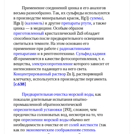
Применение соединений цинка и его аналогов
весьма разнообразно. Так, их сульфиды используются
в производстве минеральных красок, Hg lj
сулема
),
Hga lj (
каломель
) и другие
препараты ртути
, а также
цинка — в медицине. Особым образом
приготовленный
кристаллический ZnS обладает
способностью после предварительного освещения
светиться в темноте. На этом основано его
применение при работе с
радиоактивными
препаратами
и в рентгенотехнике.
Сульфид кадмия
dS применяется в качестве фотосопротивления, т. е.
вещества,
электросопротивление
которого зависит от
интенсивности падающего на него света.
Концентрированный раствор
Zn lj, растворяющий
клетчатку, используется в производстве пергамента.
[c.638]
Предварительная очистка
морской воды
, как
показали длительные испытания опытно-
промышленной обратноосмотической
опреснительной установки
[193], сложнее, чем
предочистка солоноватых вод, несмотря на то, что
при
опреснении морской воды
обычно нет
необходимости в очистке ее от
солей жесткости
(так
как по
экономическим соображениям
степень