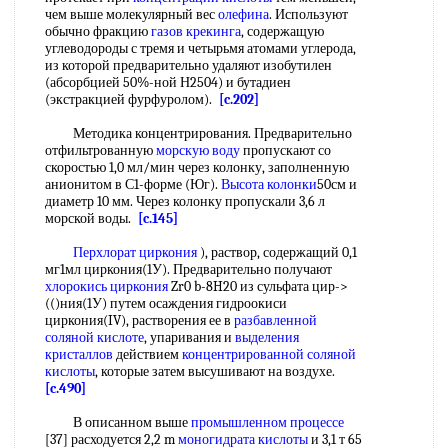
чем выше молекулярный вес
олефина
. Используют
обычно фракцию
газов крекинга
, содержащую
углеводороды с тремя и четырьмя атомами углерода,
из которой предварительно удаляют изобутилен
(абсорбцией 50%-ной Н2504) и бутадиен
(экстракцией фурфуролом).
[c.202]
Методика концентрирования. Предварительно
отфильтрованную
морскую воду
пропускают со
скоростью 1,0 мл/мин через колонку, заполненную
анионитом в С1-форме (Юг).
Высота колонки
50см и
диаметр 10 мм. Через колонку пропускали 3,6 л
морской воды.
[c.145]
Перхлорат циркония
), раствор, содержащий 0,1
мг1мл циркония(1У). Предварительно получают
хлорокись циркония
Zr0 b-8H20 из сульфата цир->
(()ния(1У) путем осаждения гидроокиси
циркония(IV), растворения ее в
разбавленной
соляной кислоте
, упаривания и
выделения
кристаллов
действием
концентрированной соляной
кислоты
, которые затем высушивают на воздухе.
[c.490]
В описанном выше
промышленном процессе
[37] расходуется 2,2 m
моногидрата кислоты
и 3,1 т 65