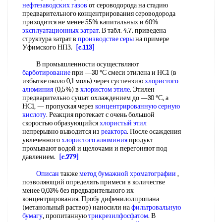
нефтезаводских газов
от сероводорода на стадию
предварительного концентрирования сероводорода
приходится не менее 55% капитальных и 60%
эксплуатационных затрат
. В табл. 4.7. приведена
структура затрат в
производстве серы
на примере
Уфимского НПЗ.
[c.113]
В промышленности осуществляют
барботирование
при —30 °С смеси этилена и НС1 (в
избытке около 0,1 моль) через суспензию
хлористого
алюминия
(0,5%) в
хлористом этиле
. Этилен
предварительно сушат охлаждением до —30 °С, а
НС1, — пропуская через
концентрированную серную
кислоту
. Реакция протекает с очень большой
скоростью образующийся
хлористый этил
непрерывно выводится из
реактора
. После осаждения
увлеченного
хлористого алюминия
продукт
промывают водой и щелочами и перегоняют под
давлением.
[c.279]
Описан
также
метод бумажной хроматографии
,
позволяющий определять примеси в количестве
менее 0,03% без предварительного их
концентрирования. Пробу дифенилолпропана
(метанольный раствор) наносили на
фильтровальную
бумагу
, пропитанную
трикрезилфосфатом
. В