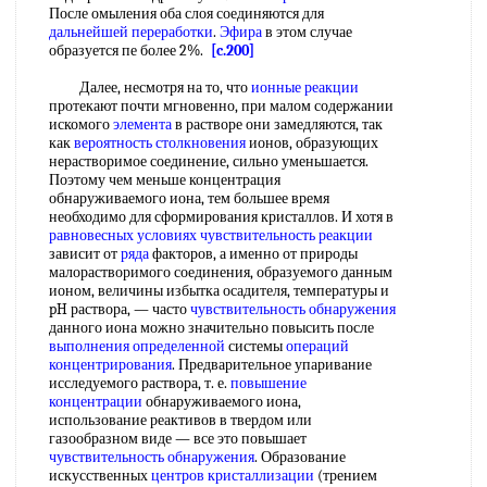
После омыления оба слоя соединяются для
дальнейшей переработки
.
Эфира
в этом случае
образуется пе более 2%.
[c.200]
Далее, несмотря на то, что
ионные реакции
протекают почти мгновенно, при малом содержании
искомого
элемента
в растворе они замедляются, так
как
вероятность столкновения
ионов, образующих
нерастворимое соединение, сильно уменьшается.
Поэтому чем меньше концентрация
обнаруживаемого иона, тем большее время
необходимо для сформирования кристаллов. И хотя в
равновесных условиях
чувствительность реакции
зависит от
ряда
факторов, а именно от природы
малорастворимого соединения, образуемого данным
ионом, величины избытка осадителя, температуры и
pH раствора, — часто
чувствительность обнаружения
данного иона можно значительно повысить после
выполнения определенной
системы
операций
концентрирования
. Предварительное упаривание
исследуемого раствора, т. е.
повышение
концентрации
обнаруживаемого иона,
использование реактивов в твердом или
газообразном виде — все это повышает
чувствительность обнаружения
. Образование
искусственных
центров кристаллизации
(трением