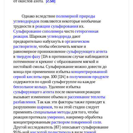
от окислов азота.
[c.50]
Однако вследствие
полимерной
природы
углеводородов
появляются некоторые необычные
трудности в
реакции сульфирования
их.
Сульфирование сополимера
чисто
гетерогенная
реакция
. Шарикам
углеводорода
дают
предварительно набухнуть в
органическом
растворителе
, чтобы обеспечить мягкое и
равномерное проникновение
сульфирующего агента
в
твердую фазу
[114 в противном случае наблюдаются
потемнение и крекинг с образованием мягкой и
нестойкой смолы. Сульфирование можно довести до
конца при применении избытка
концентрированной
серной кислоты
при. 100 [114] в
полученном продукте
содержится по одной сульфогруппе на каждое
бензольное кольцо
. Удаление избытка
сульфирующего агента
после окончания реакции
вызывает изменение объема и
рассеивание
теплоты
разбавления
. Так как эти факторы также приводят к
разрушению
шариков
, то на этой стадии следует
применять
специальные методы
для того, чтобы
реакция протекала
умеренно
, нанример обработка
концентрированным
раствором поваренной соли
.
Другой исследователь [87] описывает сульфирование
95%-ной
кислотой полистирола
в виде
тонкой