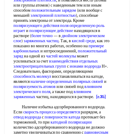
электронной плотности
, и появляются места (атомы
или группы атомов) с наведенным тем или иным
способом
положительным зарядом
(или вообще с
меньшей
электронной плотностью
), способные
принять электроны от электрода. Кроме
поляризующего действия
поля определенную
роль
играет
и
поляризующее действие
находящихся в
растворе (
более точно
— в
двойном электрическом
слое
)
заряженных частиц
. Так, в
кислой среде
, как это
показано во многих работах, особенно на
примере
карбонильных
и нптросоединений,
положительный
заряд
на одной из
частей молекулы
может
усиливаться за счет
взаимодействия отдельных
электроотрицательных групп
с
ионами водорода
Н+.
Следовательно, факторами, определяющими
способность молекул
восстанавливаться на катоде,
являются
наличие определенных
полярных связей
и
поляризуемость атомов
или связей под
влиянием
электрического поля
, а также под
влиянием
заряженных
частиц, находящихся в растворе.
[c.35]
Наличие избытка адсорбированного водорода.
Если
скорость процесса определяется
разрядом, а
отвод водорода
с
поверхности катода
протекает без
торможений, то при
катодной поляризации
количество адсорбированного водорода не должно
заметно увеличиваться по сравнению с
равновесным