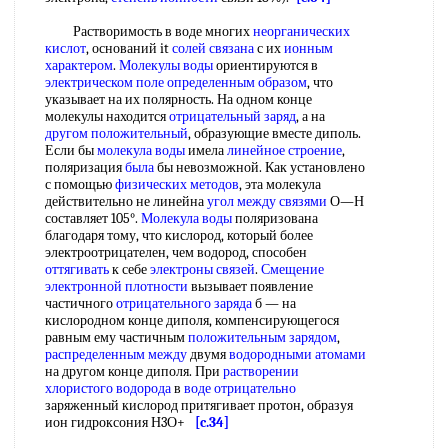
Растворимость в воде многих
неорганических
кислот
, оснований it
солей связана
с их
ионным
характером
.
Молекулы воды
ориентируются в
электрическом поле
определенным образом
, что
указывает на их полярность. На одном конце
молекулы находится
отрицательный заряд
, а на
другом положительный
, образующие вместе диполь.
Если бы
молекула воды
имела
линейное строение
,
поляризация
была
бы невозможной. Как установлено
с помощью
физических методов
, эта молекула
действительно не линейна
угол между связями
О—Н
составляет 105°.
Молекула воды
поляризована
благодаря тому, что кислород, который более
электроотрицателен, чем водород, способен
оттягивать
к себе
электроны связей
.
Смещение
электронной плотности
вызывает появление
частичного
отрицательного заряда
б — на
кислородном конце диполя, компенсирующегося
равным ему частичным
положительным зарядом
,
распределенным между
двумя
водородными атомами
на другом конце диполя. При
растворении
хлористого водорода
в
воде отрицательно
заряженный кислород притягивает протон, образуя
ион гидроксония Н3О+
[c.34]