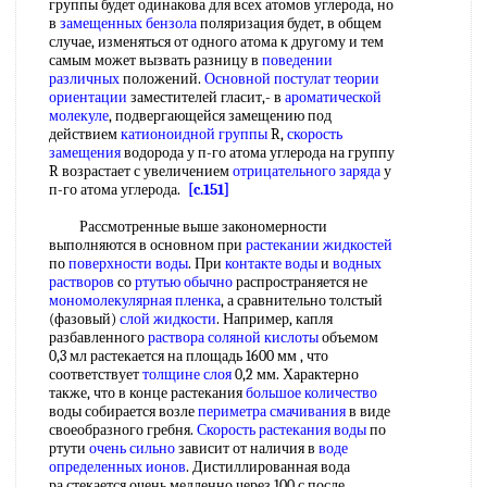
группы будет одинакова для всех атомов углерода, но
в
замещенных бензола
поляризация будет, в общем
случае, изменяться от одного атома к другому и тем
самым может вызвать разницу в
поведении
различных
положений.
Основной постулат
теории
ориентации
заместителей гласит,- в
ароматической
молекуле
, подвергающейся замещению под
действием
катионоидной группы
R,
скорость
замещения
водорода у п-го атома углерода на группу
R возрастает с увеличением
отрицательного заряда
у
п-го атома углерода.
[c.151]
Рассмотренные выше закономерности
выполняются в основном при
растекании жидкостей
по
поверхности воды
. При
контакте воды
и
водных
растворов
со
ртутью обычно
распространяется не
мономолекулярная пленка
, а сравнительно толстый
(фазовый)
слой жидкости
. Например, капля
разбавленного
раствора соляной кислоты
объемом
0,3 мл растекается на площадь 1600 мм , что
соответствует
толщине слоя
0,2 мм. Характерно
также, что в конце растекания
большое количество
воды собирается возле
периметра смачивания
в виде
своеобразного гребня.
Скорость растекания воды
по
ртути
очень сильно
зависит от наличия в
воде
определенных ионов
. Дистиллированная вода
ра.стекается очень медленно через 100 с после