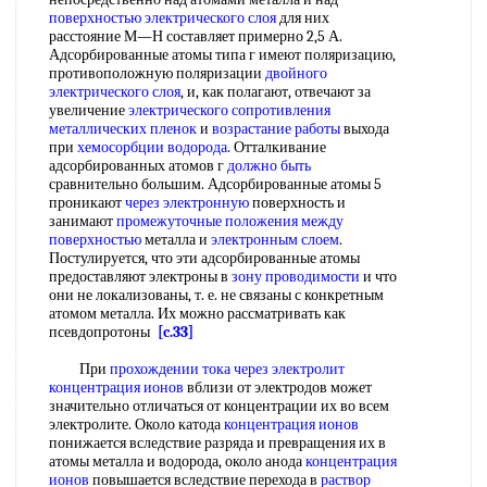
поверхностью электрического слоя
для них
расстояние М—Н составляет примерно 2,5 А.
Адсорбированные атомы типа г имеют поляризацию,
противоположную поляризации
двойного
электрического слоя
, и, как полагают, отвечают за
увеличение
электрического сопротивления
металлических пленок
и
возрастание работы
выхода
при
хемосорбции водорода
. Отталкивание
адсорбированных атомов г
должно быть
сравнительно большим. Адсорбированные атомы 5
проникают
через электронную
поверхность и
занимают
промежуточные положения
между
поверхностью
металла и
электронным слоем
.
Постулируется, что эти адсорбированные атомы
предоставляют электроны в
зону проводимости
и что
они не локализованы, т. е. не связаны с конкретным
атомом металла. Их можно рассматривать как
псевдопротоны
[c.33]
При
прохождении тока через электролит
концентрация ионов
вблизи от электродов может
значительно отличаться от концентрации их во всем
электролите. Около катода
концентрация ионов
понижается вследствие разряда и превращения их в
атомы металла и водорода, около анода
концентрация
ионов
повышается вследствие перехода в
раствор