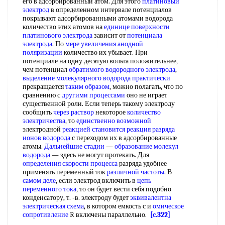
его в адсорбированный атом. Для этого
платиновый
электрод
в определенном интервале потенциалов
покрывают адсорбированными атомами водорода
количество этих атомов на
единице поверхности
платинового электрода
зависит от
потенциала
электрода
. По
мере увеличения
анодной
поляризации
количество их убывает. При
потенциале на одну десятую вольта положительнее,
чем потенциал
обратимого водородного электрода
,
выделение молекулярного
водорода практически
прекращается
таким образом
, можно полагать, что по
сравнению с
другими процессами
оно не играет
существенной роли. Если теперь такому электроду
сообщить
через раствор
некоторое
количество
электричества
, то
единственно возможной
электродной
реакцией становится реакция
разряда
ионов водорода
с переходом их в адсорбированные
атомы.
Дальнейшие стадии
—
образование молекул
водорода
— здесь не могут протекать. Для
определения скорости процесса
разряда удобнее
применять переменный ток
различной частоты
. В
самом деле
, если электрод включить в
цепь
переменного тока
, то он будет вести себя подобно
конденсатору, т. -в. электроду будет
эквивалентна
электрическая схема
, в котором емкость с и
омическое
сопротивление
R включены параллельно.
[c.322]