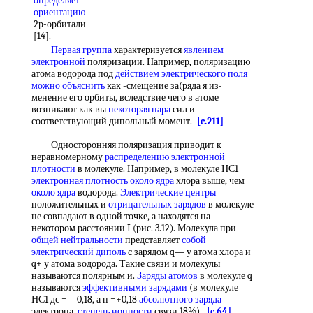
определяет
ориентацию
2р-орбитали
[14].
Первая группа
характеризуется
явлением
электронной
поляризации. Например, поляризацию
атома водорода под
действием электрического поля
можно объяснить
как -смещение за(ряда я из-
менение его орбиты, вследствие чего в атоме
возникают как вы
некоторая пара
сил и
соответствующий дипольный момент.
[c.211]
Односторонняя поляризация приводит к
неравномерному
распределению электронной
плотности
в молекуле. Например, в молекуле НС1
электронная плотность
около ядра
хлора выше, чем
около ядра
водорода.
Электрические центры
положительных и
отрицательных зарядов
в молекуле
не совпадают в одной точке, а находятся на
некотором расстоянии I (рис. 3.12). Молекула при
общей нейтральности
представляет
собой
электрический диполь
с зарядом q— у атома хлора и
q+ у атома водорода. Такие связи и молекулы
называются полярным и.
Заряды атомов
в молекуле q
называются
эффективными зарядами
(в молекуле
НС1 дс =—0,18, а н =+0,18
абсолютного заряда
электрона,
степень ионности
связи 18%).
[c.64]