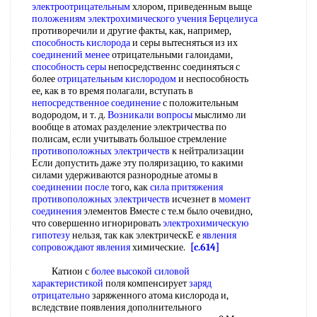
электроотрицательным
хлором, приведенным выще
положениям электрохимического
учения Берцелиуса
противоречили и другие факты, как, например,
способность кислорода
и серы вытесняться из их
соединений менее
отрицательными галоидами,
способность серы
непосредственнс соединяться с
более
отрицательным кислородом
и неспособность
ее, как в то время полагали, вступать в
непосредственное соединение
с положительным
водородом, и т. д.
Возникали вопросы
мыслимо ли
вообще в атомах разделение электричества по
полисам, если учитывать большое стремление
противоположных электричеств
к нейтрализации
Если допустить даже эту поляризацию, то какими
силами удерживаются разнородные атомы в
соединении после
того, как
сила притяжения
противоположных электричеств
исчезнет в
момент
соединения
элементов Вместе с те.м было очевидно,
что совершенно игнорировать
электрохимическую
гипотезу
нельзя, так как электрическЕ е
явления
сопровождают явления
химические.
[c.614]
Катион с
более высокой
силовой
характеристикой
поля компенсирует
заряд
отрицательно
заряженного атома кислорода и,
вследствие появления дополнительного