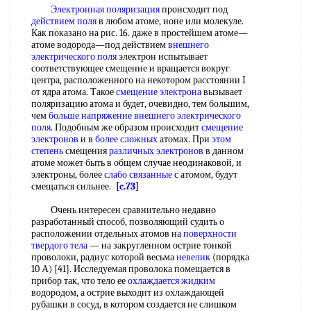
Электронная поляризация
происходит под
действием поля
в любом атоме, ионе или молекуле.
Как показано на рис. 16. даже в простейшем атоме—
атоме водорода—под действием
внешнего
электрического поля
электрон испытывает
соответствующее смещение и вращается вокруг
центра, расположенного на некотором расстоянии I
от ядра атома. Такое
смещение электрона
вызывает
поляризацию атома и будет, очевидно, тем большим,
чем
больше напряжение
внешнего электрического
поля
. Подобным же образом происходит
смещение
электронов
и в
более сложных
атомах. При
этом
степень
смещения
различных электронов
в данном
атоме может быть в общем случае неодинаковой, и
электроны, более
слабо связанные
с атомом, будут
смещаться сильнее.
[c.73]
Очень интересен сравнительно недавно
разработанный способ, позволяющий судить о
расположении отдельных атомов на
поверхности
твердого тела
— на закругленном острие тонкой
проволоки, радиус которой весьма
невелик
(порядка
10 А) [41]. Исследуемая проволока помещается в
прибор так, что тело ее
охлаждается жидким
водородом, а острие выходит из охлаждающей
рубашки в сосуд, в котором создается не слишком