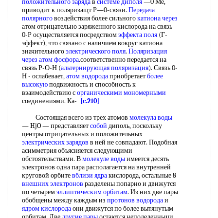
положительного заряда
в
системе диполя
—0 Ме,
приводит к поляризащт Р—0-связи.
Передача
полярного
воздействия более сильного
катиона через
атом отрицательно заряженного кислорода на связь
0-Р осуществляется посредством
эффекта поля
(Г-
эффект), что связано с наличием вокруг катиона
значительного
электрического поля
.
Поляризация
через
атом фосфора
.соответственно передается на
связь Р-О-Н (
альтернирующая поляризация
). Связь 0-
Н - ослабевает,
атом водорода
приобретает
более
высокую
подвижность и способность к
взаимодействию с
органическими мономерными
соединениями. Ка-
[c.210]
Состоящая всего из трех атомов
молекула воды
— HjO — представляет
собой
диполь, поскольку
центры отрицательных и положительных
электрических зарядов
в ней не совпадают. Подобная
асимметрия объясняется следующими
обстоятельствами. В
молекуле воды
имеется десять
электронов одна пара располагается на внутренней
круговой орбите
вблизи ядра
кислорода, остальные 8
внешних электронов
разделены попарно и движутся
по четырем
эллиптическим орбитам
. Из них две пары
обобщены между каждым из
протонов водорода
и
ядром кислорода
они движутся по более вытянутым
орбитам. Две
другие пары
остаются неподеленньши