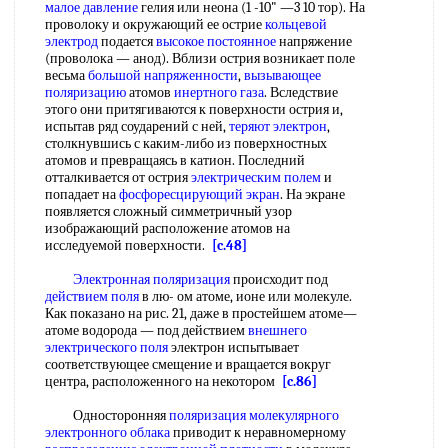
малое давление
гелия или неона (1 -10" —3 10 тор). На
проволоку и окружающий ее острие
кольцевой
электрод
подается
высокое постоянное
напряжение
(проволока — анод). Вблизи острия возникает поле
весьма
большой напряженности
,
вызывающее
поляризацию
атомов
инертного газа
. Вследствие
этого они притягиваются к поверхности острия и,
испытав ряд соударений с ней,
теряют электрон
,
столкнувшись с каким-либо из поверхностных
атомов и превращаясь в катион. Последний
отталкивается от острия
электрическим полем
и
попадает на
фосфоресцирующий экран
. На экране
появляется сложный симметричный узор
изображающий расположение атомов на
исследуемой поверхности.
[c.48]
Электронная поляризация
происходит под
действием поля
в лю- ом атоме, ионе или молекуле.
Как показано на рис. 21, даже в простейшем атоме—
атоме водорода — под действием
внешнего
электрического поля
электрон испытывает
соответствующее смещение и вращается вокруг
центра, расположенного на некотором
[c.86]
Односторонняя
поляризация молекулярного
электронного облака
приводит к неравномерному