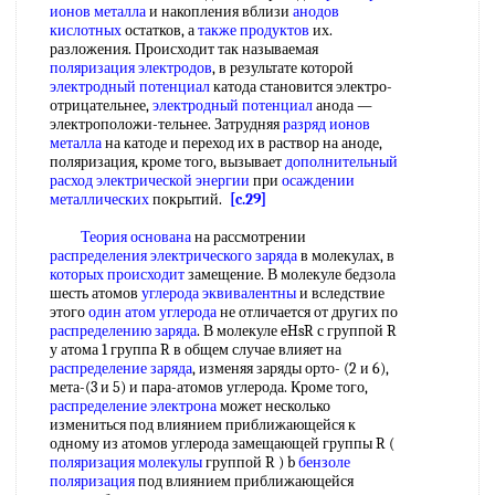
ионов металла
и накопления вблизи
анодов
кислотных
остатков, а
также продуктов
их.
разложения. Происходит так называемая
поляризация электродов
, в результате которой
электродный потенциал
катода становится электро-
отрицательнее,
электродный потенциал
анода —
электроположи-тельнее. Затрудняя
разряд ионов
металла
на катоде и переход их в раствор на аноде,
поляризация, кроме того, вызывает
дополнительный
расход
электрической энергии
при
осаждении
металлических
покрытий.
[c.29]
Теория основана
на рассмотрении
распределения электрического заряда
в молекулах, в
которых происходит
замещение. В молекуле бедзола
шесть атомов
углерода эквивалентны
и вследствие
этого
один атом углерода
не отличается от других по
распределению заряда
. В молекуле eHsR с группой R
у атома 1 группа R в общем случае влияет на
распределение заряда
, изменяя заряды орто- (2 и 6),
мета-(3 и 5) и пара-атомов углерода. Кроме того,
распределение электрона
может несколько
измениться под влиянием приближающейся к
одному из атомов углерода замещающей группы R (
поляризация молекулы
группой R ) b
бензоле
поляризация
под влиянием приближающейся