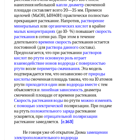
нанесения небольшой
капли диаметр
смоченной
площади составляет всего 20—25 мм. Примеси
щелочей (МаОН, ЫН40Н) практически полностью
прекращают растекание. Напротив,
растворение
минеральных
или
органических кислот
в крайне
малых концентрациях
(до 10- %) повышает
скорость
растекания
в сотни раз. При этом в течение
длительного
времени скорость
растекания остается
постоянной (для
раствора данного
состава).
Предполагается, что при растекании
растворов
кислот
по
ртути основную
роль играет
взаимодействие ионов водорода
с
поверхностью
ртути
возле
периметра смачивания
. Эта модель
подтверждается тем, что независимо от
природы
кислоты
смоченная площадь такова, что на 10 атомов
ртути
приходится один
ион
водорода вместе
с тем
объясняется и
линейная зависимость
диаметра
смоченной площади от времени растекания.
Скорость растекания воды
по ртути
можно изменять
с
помощью электрической
поляризации. При подаче
на ртуть
положительного заряда
растекание
ускоряется, при
отрицательной поляризации
растекание замедляется.
[c.163]
Не говоря уже об открытом Дюма
замещении
электроположительного
водорода