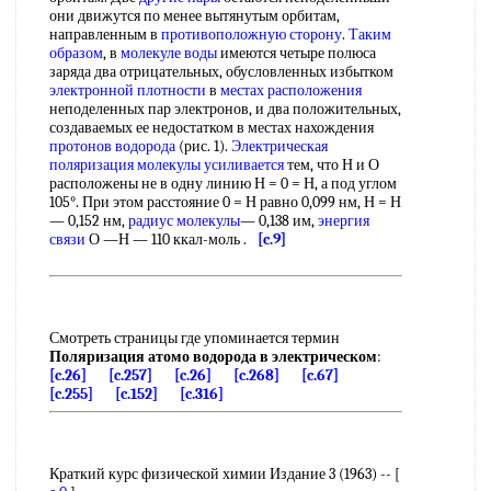
они движутся по менее вытянутым орбитам,
направленным в
противоположную сторону
.
Таким
образом
, в
молекуле воды
имеются четыре полюса
заряда два отрицательных, обусловленных избытком
электронной плотности
в
местах расположения
неподеленных пар электронов, и два положительных,
создаваемых ее недостатком в местах нахождения
протонов водорода
(рис. 1).
Электрическая
поляризация
молекулы усиливается
тем, что Н и О
расположены не в одну линию Н = 0 = Н, а под углом
105°. При этом расстояние 0 = Н равно 0,099 нм, Н = Н
— 0,152 нм,
радиус молекулы
— 0,138 им,
энергия
связи
О —Н — 110 ккал-моль .
[c.9]
Смотреть страницы где упоминается термин
Поляризация атомо водорода в электрическом
:
[c.26]
[c.257]
[c.26]
[c.268]
[c.67]
[c.255]
[c.152]
[c.316]
Краткий курс физической химии Издание 3 (1963) -- [