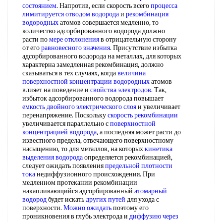
состоянием
. Напротив, если скорость всего
процесса
лимитируется
отводом водорода
и
рекомбинация
водородных
атомов совершается медленно, то
количество адсорбированного водорода должно
расти по
мере отклонения
в отрицательную сторону
от его
равновесного значения
. Присутствие избытка
адсорбированного водорода на металлах, для которых
характерна замедленная рекомбинация, должно
сказываться в тех случаях, когда
величина
поверхностной
концентрации водородных
атомов
влияет на поведение и
свойства электродов
. Так,
избыток адсорбированного водорода повышает
емкость двойного электрического слоя
и увеличивает
перенапряжение. Поскольку
скорость рекомбинации
увеличивается параллельно с
поверхностной
концентрацией водорода
, а последняя может расти до
известного предела, отвечающего поверхностному
насыщению, то для металлов, на которых
кинетика
выделения водорода
определяется рекомбинацией,
следует ожидать появления
предельной плотности
тока
недиффузионного происхождения. При
медленном протекании рекомбинации
накапливающийся адсорбированный
атомарный
водород
будет искать
других путей
для ухода с
поверхности.
Можно ожидать
поэтому его
проникновения в глубь электрода и
диффузию через