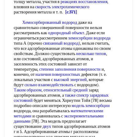
толщу металла, участия в
реакциях восстановления
,
влияния на
скорость электрохимического
растворения металла и т. п.
[c.371]
Хемосорбированный водород
даже на
сравнительно совершенной поверхности нельзя
рассматривать как
однородный объект
. Даже если
ограничиться рассмотрением
хемосорбции водорода
типа А (прочно
связанный водород
), нельзя считать,
что все адсорбированные атомы одинаковы по своим
свойствам. Должно существовать
несколько типов
,
или состояний, адсорбированных атомов, и
заселенность этих состояний зависит от
температуры,
степени заполнения поверхности
и,
конечно, от
наличия поверхностных
дефектов (т. е.
локальных участков с
высокой энергией
, которые
будут
сильно взаимодействовать
с водородом).
Таким образом
,
относительный средний
заряд
адсорбированных атомов, а
также спектр
зарядовых
состояний
будет меняться. Хориутии Тойя [78] весьма
подробно описали интересную
модель хемосорбции
водорода, она разрабатывалась
математическими
методами
и сравнивалась с
экспериментальными
данными
[78]. Эта модель предполагает
существование
двух
типов адсорбированных атомов
г и 5. Адсорбированные атомы г расположены
непосредственно над атомами металла и над