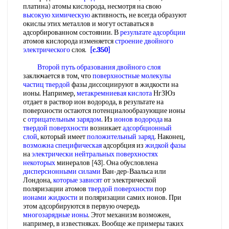
платина) атомы кислорода, несмотря на свою
высокую химическую
активность, не всегда образуют
окислы этих металлов и могут оставаться в
адсорбированном состоянии. В
результате адсорбции
атомов кислорода изменяется
строение двойного
электрического
слоя.
[c.350]
Второй путь
образования двойного слоя
заключается в том, что
поверхностные молекулы
частиц твердой
фазы диссоциируют в жидкости на
ионы. Например,
метакремниевая кислота
НгЗЮз
отдает в раствор ион водорода, в результате на
поверхности остаются потенциалообразующие ионы
с
отрицательным зарядом
. Из
ионов водорода
на
твердой поверхности
возникает
адсорбционный
слой
, который имеет
положительный заряд
. Наконец,
возможна специфическая
адсорбция из
жидкой фазы
на
электрически нейтральных
поверхностях
некоторых
минералов [43]. Она обусловлена
дисперсионными силами
Ван-дер-Ваальса или
Лондона,
которые зависят
от электрической
поляризации атомов
твердой поверхности
пор
ионами жидкости
и поляризации самих ионов. При
этом адсорбируются в первую очередь
многозарядные ионы
. Этот механизм возможен,
например, в известняках. Вообще же примеры таких