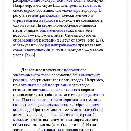
распределению электронной плотности
в молекуле.
Например, в молекуле НС1
электронная плотность
около ядра
хлора выше, чем
около ядра
водорода. В
результате
центры тяжести
положительного и
отрицательного зарядов
в молекуле не совпадают в
одной точке. На атоме хлора сосредоточивается
избыточный
отрицательный заряд
, а на атоме
водорода — положительный. Они находятся на
определенном расстоянии
I друг от друга (рис. 1.17).
Молекула при
общей нейтральности
представляет
собой
электрический диполь
с зарядом 5 — у атома
хлора
[c.65]
Длительное протекание
постоянного
электрического тока
невозможно без
химических
реакций
, совершающихся на электродах. Например,
при
отрицательной поляризации
электрода
возможно
восстановление катионов
водорода,
приводящее к адсорбции атомов его и к
выделению
газа
. При
положительной поляризации
возможно
окисление
гидроксильных ионов
с
образованием
кислорода
. При этом может иметь
место адсорбция
атомов кислорода на
поверхности электрода
. С
металлами легко
окисляемыми кислород должен
образовывать окислы (хотя бы частично). Но на
электродах из
благородных металлов
(золото,