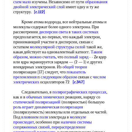
схем мало
изучены. Независимо от пути
образования
двойной электрический слой
имеет одну и ту же
структуру.
[c.112]
Кроме атома водорода, все нейтральные атомы и
молекулы содержат более одного электрона. При
рассмотрении
дисперсии света
в
таких системах
предполагается, во-первых, что каждый электрон,
принимающий участие в дисперсии, связан с
остатком
молекулярной структуры силой
такой же,
какая действует на одновалентный катиогг.
Таким
образом
,
можно считать
, что
полный заряд
- - Ze ядер
или ядра экранируется зарядом — (2 — 1) е других
впеядерных электронов. Из
общей теории
поляризации [17] следует, что
показатель
преломления
п
следующим образом
связан с
числом
электрических
осцилляторов 72
[c.347]
Следовательно, в
полярографических процессах
,
как и в
обычных химических
реакциях, наряду со
статической поляризацией
(полярностью) большую
роль играет
динамическая поляризация
(поляризуемость) молекулы или отдельных ее частей.
Под
влиянием поля
электрода в
молекуле
происходит
, особенно при
наличии системы
сопряженных связей
,
перераспределение