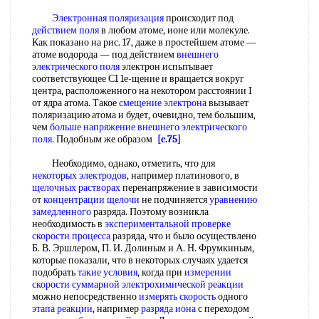
Электронная поляризация
происходит под
действием поля
в любом атоме, ионе или молекуле.
Как показано на рис. 17, даже в простейшем атоме —
атоме водорода — под действием
внешнего
электрического поля
электрон испытывает
соответствующее С1 1е-щение и вращается вокруг
центра, расположенного на некотором расстоянии I
от ядра атома. Такое
смещение электрона
вызывает
поляризацию атома и будет, очевидно, тем большим,
чем
больше напряжение
внешнего электрического
поля
. Подобным же образом
[c.75]
Необходимо, однако, отметить, что для
некоторых электродов
, например платинового, в
щелочных растворах
перенапряжение в зависимости
от
концентрации щелочи
не подчиняется
уравнению
замедленного
разряда. Поэтому возникла
необходимость в
экспериментальной проверке
скорости процесса
разряда, что и было осуществлено
Б. В. Эршлером, П. И. Долиным и А. Н. Фрумкиным,
которые показали, что в некоторых случаях удается
подобрать
такие условия
, когда при
измерении
скорости суммарной
электрохимической реакции
можно непосредственно
измерять скорость
одного
этапа реакции
, например
разряда иона
с переходом