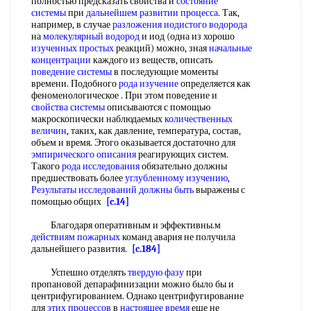
полностью предсказать свойства и
состояние
системы
при
дальнейшем развитии процесса
. Так,
например, в случае
разложения иодистого водорода
на
молекулярный водород
и иод (одна из хорошо
изученных простых
реакций) можно, зная
начальные
концентрации
каждого из веществ, описать
поведение системы
в последующие моменты
времени. Подобного
рода изучение
определяется как
феноменологическое . При этом поведение и
свойства системы
описываются с помощью
макроскопически наблюдаемых
количественных
величин
, таких, как давление, температура, состав,
объем и время. Этого оказывается достаточно для
эмпирического описания
реагирующих систем.
Такого
рода исследования
обязательно должны
предшествовать более
углубленному изучению
,
Результаты исследований
должны быть
выражены с
помощью общих
[c.14]
Благодаря оперативным и эффективны.м
действиям пожарных
команд авария не получила
дальнейшего развития.
[c.184]
Успешно отделять
твердую фазу
при
пропановой депарафинизации можно было бы и
центрифугированием. Однако центрифугирование
для
этих процессов
в
настоящее время
еще не