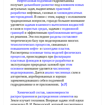
Нефтегазовая подземная
гидромеханика
получает
дальнейшее развитие
под
влиянием новых
актуальных задач, выдвигаемых
практикой
разработки
нефтяных, газовых и
газоконденсатных
месторождений
. В связи с этим, наряду с изложением
традиционных вопросов, гораздо большее внимание
уделяется
задачам взаимного
вытеснения жидкостей
и газов в
пористых средах
, задачам с
подвижной
границей
и эффективным
приближенным методам
их решения. Эти последние
разделы составляют
теоретическую базу при моделировании многих
технологических процессов
, связанных с
повышением нефте
- и
газоотдачи пластов
.
Рассмотрены
основные типы моделей
физических
процессов
, происходящих при
фильтрации
пластовых флюидов
в
процессе разработки
и
эксплуатации природных залежей при
этом
основное
внимание уделяется
численному
моделированию
. Дается
анализ численных
схем и
алгоритмов, апробированных и хорошо
зарекомендовавших себя в подземной
гидродинамике и ее приложениях.
[c.7]
Химический состав
,
закономерности
распространения
и
распределения элементов
на
Земле изучает геохимия. Впервые задачи этой науки
определил В. И. Вернадский, который рассматривал