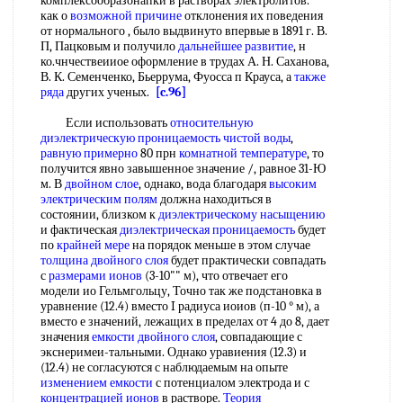
комплексообразонапки в растворах электролитов.
как о
возможной причине
отклонения их поведения
от нормального , было выдвинуто впервые в 1891 г. В.
П, Пацковым и получило
дальнейшее развитие
, н
ко.чнчествеииое оформление в трудах А. Н. Саханова,
В. К. Семенченко, Бьеррума, Фуосса п Крауса, а
также
ряда
других ученых.
[c.96]
Если использовать
относительную
диэлектрическую проницаемость
чистой воды
,
равную примерно
80 прн
комнатной температуре
, то
получится явно завышенное значение /, равное 31-Ю
м. В
двойном слое
, однако, вода благодаря
высоким
электрическим полям
должна находиться в
состоянии, близком к
диэлектрическому насыщению
и фактическая
диэлектрическая проницаемость
будет
по
крайней мере
на порядок меньше в этом случае
толщина двойного слоя
будет практически совпадать
с
размерами ионов
(3-10"" м), что отвечает его
модели ио Гельмгольцу, Точно так же подстановка в
уравнение (12.4) вместо I радиуса иоиов (п-10 ° м), а
вместо е значений, лежащих в пределах от 4 до 8, дает
значения
емкости двойного слоя
, совпадающие с
экснеримеи-тальными. Однако уравиения (12.3) и
(12.4) не согласуются с наблюдаемым на опыте
изменением емкости
с потенциалом электрода и с
концентрацией ионов
в растворе.
Теория