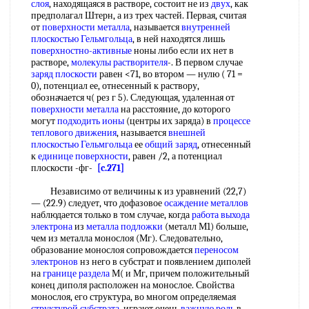
слоя
, находящаяся в растворе, состоит не из
двух
, как
предполагал Штерн, а из трех частей. Первая, считая
от
поверхности металла
, называется
внутренней
плоскостью Гельмгольца
, в ней находятся лишь
поверхностно-активные
ноны либо если их нет в
растворе,
молекулы растворителя
-. В первом случае
заряд плоскости
равен <71, во втором — нулю ( 71 =
0), потенциал ее, отнесенный к раствору,
обозначается ч( рез г 5). Следующая, удаленная от
поверхности металла
на расстояние, до которого
могут
подходить ионы
(центры их заряда) в
процессе
теплового движения
, называется
внешней
плоскостью Гельмгольца
ее
общий заряд
, отнесенный
к
единице поверхности
, равен /2, а потенциал
плоскости -фг-
[c.271]
Независимо от величины к из уравнений (22,7)
— (22.9) следует, что дофазовое
осаждение металлов
наблюдается только в том случае, когда
работа выхода
электрона
из
металла подложки
(металл М1) больше,
чем из металла монослоя (Мг). Следовательно,
образование монослоя сопровождается
переносом
электронов
нз него в субстрат и появлением диполей
на
границе раздела
М( и Мг, причем положительный
конец диполя расположен на монослое. Свойства
монослоя, его структура, во многом определяемая
структурой субстрата
, играют очень
важную роль
в