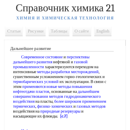
Справочник химика 21
ХИМИЯ И ХИМИЧЕСКАЯ ТЕХНОЛОГИЯ
Статьи
Рисунки
Таблицы
О сайте
English
Дальнейшее развитие
Современное состояние
и
перспективы
дальнейшего развития
нефтяной и
газовой
промышленности
характеризуются переходом на
интенсивные
методы разработки месторождений
,
сушественным усложнением горно-геологических и
термобарических условий
их эксплуатации. В связи с
этим
применяются новые
методы повышения
нефтеотдачи пластов
, основанные на
дальнейшем
совершенствовании методов
гидродинамического
воздействия
на пласты,
более широким
применением
термических
,
физико-химических
и
газовых методов
воздействия на
природные резервуары
и
насыщающие их флюиды.
[c.7]