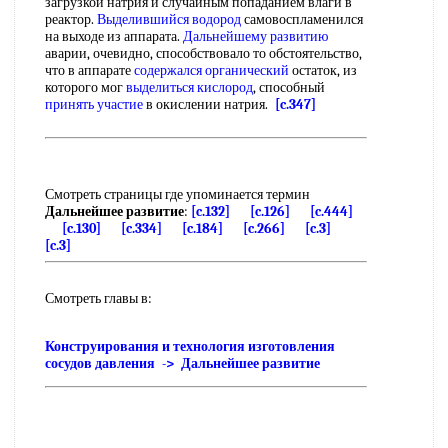
загрузкой натрия и случайным попаданием влаги в
реактор.
Выделившийся водород
самовоспламенился
на выходе из аппарата.
Дальнейшему развитию
аварии, очевидно, способствовало то обстоятельство,
что в аппарате
содержался органический
остаток, из
которого мог
выделиться кислород
, способный
принять участие
в окислении натрия.
[c.347]
Смотреть страницы где упоминается термин
Дальнейшее развитие
:
[c.132]
[c.126]
[c.444]
[c.130]
[c.334]
[c.184]
[c.266]
[c.3]
[c.3]
Смотреть главы в:
Конструирования и технология изготовления
сосудов давления -> Дальнейшее развитие