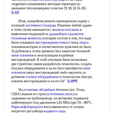
гидропрослушивания к методам термоорослу-
шивания (теплопередачи) пластов [9, 10, 13, 14, 81].
[c.11]
Итак, попробуем решить приведенную задачу с
позиций
системного подхода
. Решение любой задачи
в этом случае начинается с
анализа ситуации
и
выявления тенденций ее
дальнейшего развития
.
Основные моменты
ситуации состоят в том, что надо
было осваивать
месторождение нового
типа,
опыта
освоения которых в отечествеппон практике ие было.
За рубежом к этому времени был накоплен большой
опыт освоения
и эксплуатации подобных
месторождений. В этой ситуации были возможны
две стратегии самим разработать технологии, создать
под них оборудование и на их базе приобрести
опыт
освоения
таких месторождений либо закупить за
рубежом
готовое оборудование
и технологии, быстро
освоить месторождение и на его ба"
[c.229]
На
установке абсорбции
бензина (шт. Техас,
США) вышли нз строя
уплотнение насоса
и
задвижки на трубопроводе, по которому подавался
нефтепродукт под давлением 1,25 МПа прн 70—80°С.
Пары нефтепродукта
воспламенились от сильно
нагретого регулятора
водяного пара
.