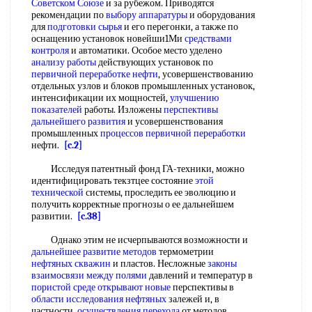
Советском Союзе
и за рубежом. Приводятся
рекомендации по
выбору аппаратуры
и оборудования
для
подготовки сырья
и его перегонки, а также по
оснащению установок новейши1Ми
средствами
контроля
и автоматики. Особое место уделено
анализу работы
действующих установок по
первичной переработке нефти
, усовершенствованию
отдельных узлов и блоков промышленных установок,
интенсификации их мощностей,
улучшению
показателей
работы. Изложены
перспективы
дальнейшего развития
и усовершенствования
промышленных
процессов первичной переработки
нефти.
[c.2]
Исследуя патентный фонд ГА-техники, можно
идентифицировать текзтцее состояние
этой
технической
системы, проследить ее эволюцию и
получить корректные прогнозы о ее дальнейшем
развитии.
[c.38]
Однако этим не исчерпываются возможности и
дальнейшее развитие методов
термометрии
нефтяных скважин
и пластов. Несложные
законы
взаимосвязи
между полями
давлений и температур в
пористой среде
открывают новые
перспективы в
области исследования нефтяных
залежей и, в
частности,
осуществления перехода
от методов