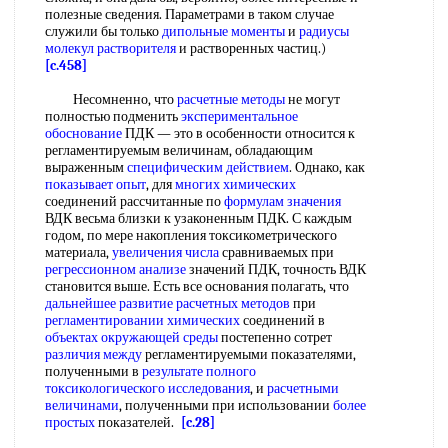
полезные сведения. Параметрами в таком случае
служили бы только
дипольные моменты
и
радиусы
молекул растворителя
и растворенных частиц.)
[c.458]
Несомненно, что
расчетные методы
не могут
полностью подменить
экспериментальное
обоснование
ПДК — это в особенности относится к
регламентируемым величинам, обладающим
выраженным
специфическим действием
. Однако, как
показывает опыт
, для
многих химических
соединений рассчитанные по
формулам значения
ВДК весьма близки к узаконенным ПДК. С каждым
годом, по мере накопления токсикометрического
материала,
увеличения числа
сравниваемых при
регрессионном анализе
значений ПДК, точность ВДК
становится выше. Есть все основания полагать, что
дальнейшее развитие
расчетных методов
при
регламентировании химических
соединений в
объектах окружающей среды
постепенно сотрет
различия между
регламентируемыми показателями,
полученными в
результате полного
токсикологического исследования
, и
расчетными
величинами
, полученными при использовании
более
простых
показателей.
[c.28]