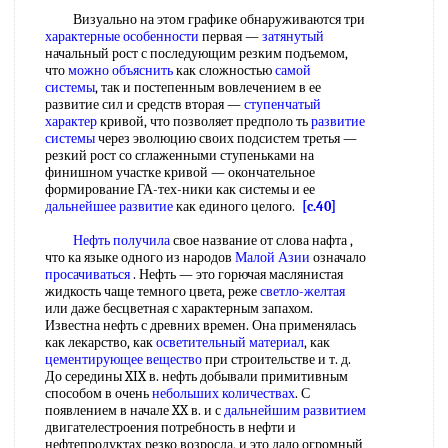
Визуально на этом графике обнаруживаются три
характерные особенности
первая —
затянутый
начальный рост с последующим резким подъемом,
что
можно объяснить
как сложностью
самой
системы
, так и постепенным вовлечением в ее
развитие сил и средств вторая —
ступенчатый
характер
кривой, что позволяет предполо ть
развитие
системы
через эволюцию своих подсистем третья —
резкий рост со сглаженными ступеньками на
финишном участке кривой — окончательное
формирование ГА-тех-ники как системы и ее
дальнейшее развитие
как единого целого.
[c.40]
Нефть получила
свое название от слова нафта ,
что ка языке одного из народов
Малой Азии
означало
просачиваться
. Нефть — это горючая маслянистая
жидкость чаще темного цвета, реже
светло-желтая
или даже бесцветная с характерным запахом.
Известна нефть с древних времен. Она применялась
как лекарство, как
осветительный материал
, как
цементирующее вещество
при строительстве и т. д.
До середины XIX в. нефть добывали примитивным
способом в очень
небольших количествах
. С
появлением в начале XX в. и с
дальнейшим развитием
двигателестроения потребность в нефти и
нефтепродуктах резко возросла, и это дало огромный