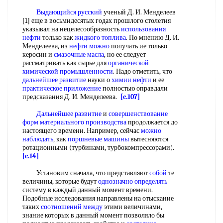
Выдающийся русский
ученый Д. И. Менделеев
[1] еще в восьмидесятых годах прошлого столетия
указывал на нецелесообразность
использования
нефти
только как
жидкого топлива
. По мнению Д. И.
Менделеева, из
нефти можно
получать ие только
керосин и
смазочные масла
, но ее следует
рассматривать как сырье для
органической
химической промышленности
. Надо отметить, что
дальнейшее развитие
науки о
химии нефти
и ее
практическое приложение
полностью оправдали
предсказания Д. И. Менделеева.
[c.107]
Дальнейшее развитие
и
совершенствование
форм
материального производства
продолжается до
настоящего времени. Например, сейчас
можно
наблюдать
, как
поршневые машины
вытесняются
ротационными (турбинами, турбокомпрессорами).
[c.14]
Установим сначала, что представляют
собой
те
величины, которые будут
однозначно определять
систему в каждый данный момент времени.
Подобные исследования направлены на отыскание
таких
соотношений между
этими величинами,
знание которых в данный момент позволяло бы