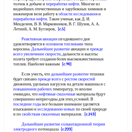
толчок в добыче и
переработке нефти
. Многие из
виднейших отечественных и зарубежных химиков и
инженеров вели работу в
области исследования
и
переработки нефти
. Такие ученые, как Д. И.
Менделеев, В. В. Марковников, В. Г. Шухов, А. А.
Летний, А. М. Бутлеров,
[c.5]
Реактивная авиация
сегодняшнего дня
удовлетворяется в
основном топливами
типа
керосина.
Дальнейшее развитие
авиации и
прежде
всего
увеличение скорости
, дальности и высоты
полета требует создания более высококачественных
топлив. Наиболее важным
[c.90]
Если учесть, что
дальнейшее развитие
техники
будет связано
прежде всего
с
ростом скоростей
движения, удельных нагрузок на детали машины и с
повышением рабочих
температур, то вполне
очевидно, что
нефтяные смазочные
материалы будут
совершенно непригодны для этих,условий. В
последние годы
все большее внимание уделяется
изысканию и
исследованию новых
по своей природе
и по
свойствам смазочных
материалов.
[c.143]
Дальнейшее развитие
сольватационной теории
электродного
потенциала
[c.223]