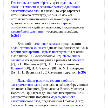
Гельмгольца
,
таким образом
, дает
правильные
значения емкости
и
реальные размеры
двойного
электрического слон
и в какой-то мере отражает
истинную его структуру, но она не мо><ет
истолковать многие опытные закономерности и
должна рассматриваться лишь как
первое
приближение
к действительности, нуждающееся в
дальнейшем развитии
и усовершенствова1шн.
[c.263]
В точной
постановке задача
о продвижении
водонефтяного контакта
одна из наиболее сложных в
теории фильтрации
.
Первые исследования
ее были
выполнены Л.С. Лейбензоном [42].
Дальнейшее
развитие
эта задача получила в работах М.
Маскета
[7], В. Н. Щелкачева [87], П. Я. Полубариновой-
Кочиной
[60], И. А. Чарного [81], А. М. Пирвердяна
[57], Н. Н. Веригина, Г. С. Салехопп и других.
[c.202]
Дальнейшее развитие теории двойного
электрического слоя
было дано в работах Фрумкина и
его школы, Бокриса, Деванатхана, Есина, Мюллера,
Парсонса, Эршлера и др. Наибольшее признание и
распространение получила
модель двойного
электрического слоя
, предложенная Грэмом (1947).
Согласно Грэму, обкладка
двойного электрического