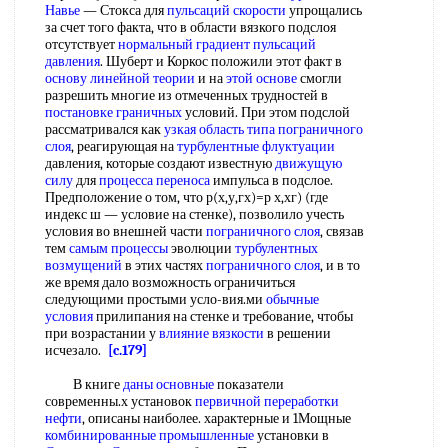
Навье
— Стокса для
пульсаций скорости
упрощались
за счет того факта, что в области вязкого подслоя
отсутствует
нормальный градиент
пульсаций
давления
. Шуберт и Коркос положили этот факт в
основу линейной теории
и на
этой основе
смогли
разрешить многие из отмеченных трудностей в
постановке граничных
условий. При этом подслой
рассматривался как
узкая область
типа пограничного
слоя
, реагирующая на
турбулентные флуктуации
давления, которые создают известную
движущую
силу
для
процесса переноса
импульса в подслое.
Предположение о том, что р(х,у,гх)=р х,хг) (где
индекс ш — условие на стенке), позволило учесть
условия во внешней части
пограничного слоя
, связав
тем
самым процессы
эволюции
турбулентных
возмущений
в этих частях
пограничного слоя
, и в то
же время дало возможность ограничиться
следующими простыми усло-вия.ми
обычные
условия
прилипания на стенке и требование, чтобы
при возрастании у
влияние вязкости
в решении
исчезало.
[c.179]
В книге
даны основные
показатели
современны.х установок
первичной переработки
нефти
, описаны наиболее. характерные и 1Мощные
комбинированные промышленные
установки в