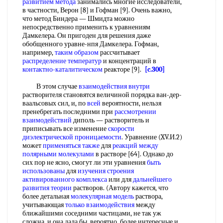
развитием метода
занимались многие исследователи,
в частности, Верон [8] и Гофман [9]. Очень важно,
что метод Биндера — Шмидта можно
непосредственно применить к уравнениям
Дамкелера. Он пригоден для решения даже
обобщенного уравне-нпя Дамкелера. Гофман,
например,
таким образом
рассчитывает
распределение температур
и концентраций в
контактно-каталитическом
реакторе [9].
[c.300]
В этом случае
взаимодействия внутри
растворителя становятся величиной порядка ван-дер-
ваальсовых сил, и, по
всей
вероятности, нельзя
пренебрегать последними при
рассмотрении
взаимодействий
диполь — растворитель и
приписывать все изменение
скорости
диэлектрической проницаемости
. Уравнение (XV.И.2)
может
применяться также
для
реакций между
полярными молекулами
в растворе [64]. Однако до
сих пор не ясно, смогут ли эти уравнения
быть
использованы
для
изучения строения
активированного комплекса
или для
дальнейшего
развития теории
растворов. (Автору кажется, что
более детальная
молекулярная модель
раствора,
учитывающая
только взаимодействия
между
ближайшими соседними частицами, не так уж
сложна, и она дала бы, вероятно, более интересные и