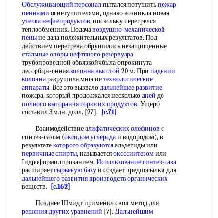
Обслуживающий персонал
пытался потушить
пожар
пенными
огнетушителями, однако возникла новая
утечка нефтепродуктов
, поскольку перегрелся
теплообменник. Подача
воздушно-механической
пены
не дала положительных результатов. Под
действием перегрева обрушились незащищенные
стальные опоры
нефтяного резервуара
трубопроводной обвязкойчбыла опрокинута
десорбцн-онная
колонна высотой
20 м. При
падении
колонна
разрушила многие
технологические
аппараты
. Все это вызвало
дальнейшее развитие
пожара, который продолжался несколько
дней
до
полного выгорания
горючих продуктов
. Ущерб
составил 3 млн. долл. [27].
[c.71]
Взаимодействие
алифатических олефинов
с
спнтез-газом (
оксидом углерода
и водородом), в
результате
которого образуются
альдегиды или
первичные спирты
, называется
оксосиитезом
или
Iидроформилпрованием.
Исиользование
синтез-газа
расширяет
сырьевую базу
и создает предпосылки для
дальнейшего развития
производств органических
веществ.
[c.162]
Позднее Шмидт применил свои метод для
решения других уравнений
[7].
Дальнейшим