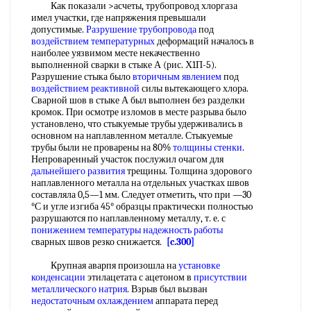
Как показали >асчеты, трубопровод хлоргаза
имел участки, где напряжения превышали
допустимые.
Разрушение трубопровода
под
воздействием температурных
деформаций началось в
наиболее уязвимом месте некачественно
выполненной сварки в стыке А (рис. Х1П-5).
Разрушение стыка было
вторичным явлением
под
воздействием реактивной
силы вытекающего хлора.
Сварной шов в стыке А был выполнен без разделки
кромок. При осмотре изломов в месте разрыва было
установлено, что стыкуемые трубы удерживались в
основном на наплавленном металле. Стыкуемые
трубы были не проварены на 80%
толщины стенки
.
Непроваренный участок послужил очагом для
дальнейшего развития
трещины. Толщина здорового
наплавленного металла на отдельных участках швов
составляла 0,5—1 мм. Следует отметить, что при —30
°С и угле изгиба 45° образцы практически полностью
разрушаются по наплавленному металлу, т. е. с
понижением температуры
надежность работы
сварных швов резко снижается.
[c.300]
Крупная аварпя произошла на
установке
конденсации
этилацетата с ацетоном в
присутствии
металлического натрия
. Взрыв был вызван
недостаточным охлаждением
аппарата перед