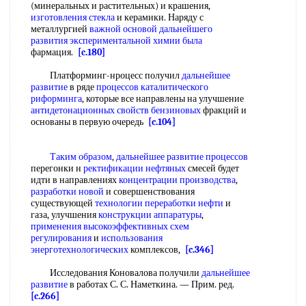
(минеральных и растительных) и крашения,
изготовления стекла
и керамики. Наряду с
металлургией
важной основой
дальнейшего
развития
экспериментальной химии
была
фармация.
[c.180]
Платформинг-нроцесс получил
дальнейшее
развитие
в ряде
процессов каталитического
риформинга
, которые все направлены на улучшение
антидетонационных свойств бензиновых
фракций и
основаны в первую очередь
[c.104]
Таким образом
,
дальнейшее развитие процессов
перегонки н
ректификации нефтяных
смесей будет
идти в направлениях
концентрации производства
,
разработки новой
и совершенствования
существующей
технологии переработки нефти
и
газа, улучшения
конструкции аппаратуры
,
применения высокоэффективных
схем
регулирования
и
использования
энерготехнологических
комплексов,
[c.346]
Исследования Коновалова получили
дальнейшее
развитие
в работах С. С. Наметкина. — Прим. ред.
[c.266]