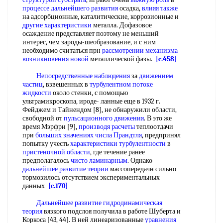
процессе дальнейшего развития
осадка,
влияя также
на адсорбционные, каталитические, коррозионные и
другие характеристики
металла. Дофазовое
осаждение представляет поэтому не меньший
интерес, чем зароды-шеобразование, и с ним
необходимо считаться прн
рассмотрении механизма
возникновения новой
металлической фазы.
[c.458]
Непосредственные наблюдения
за
движением
частиц
, взвешенных в
турбулентном потоке
жидкости
около стенки, с помощью
ультрамикроскопа, ироде- ланные еще в 1932 г.
Фейджем и Тайнендом [8], не обнаружили области,
свободной от
пульсационного движения
. В это же
время Мэрфри [9],
производя расчеты
теплоотдачи
при
больших значениях
числа Прандтля
, предпринял
попытку учесть
характеристики турбулентности
в
пристеночной области
, где течение ранее
предполагалось
чисто ламинарным
. Однако
дальнейшее развитие теории
массопередачн сильно
тормозилось отсутствием экспериментальных
данных
[c.170]
Дальнейшее развитие
гидродинамическая
теория
вязкого подслоя получила в работе Шуберта и
Коркоса [43, 44]. В ней линеаризованные
уравнения