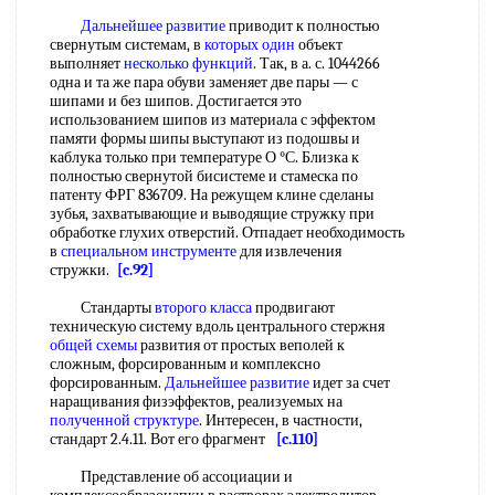
Дальнейшее развитие
приводит к полностью
свернутым системам, в
которых один
объект
выполняет
несколько функций
. Так, в а. с. 1044266
одна и та же пара обуви заменяет две пары — с
шипами и без шипов. Достигается это
использованием шипов из материала с эффектом
памяти формы шипы выступают из подошвы и
каблука только при температуре О °С. Близка к
полностью свернутой бисистеме и стамеска по
патенту ФРГ 836709. На режущем клине сделаны
зубья, захватывающие и выводящие стружку при
обработке глухих отверстий. Отпадает необходимость
в
специальном инструменте
для извлечения
стружки.
[c.92]
Стандарты
второго класса
продвигают
техническую систему вдоль центрального стержня
общей схемы
развития от простых веполей к
сложным, форсированным и комплексно
форсированным.
Дальнейшее развитие
идет за счет
наращивания физэффектов, реализуемых на
полученной структуре
. Интересен, в частности,
стандарт 2.4.11. Вот его фрагмент
[c.110]
Представление об ассоциации и