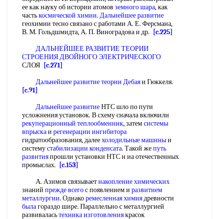
ее как науку об истории атомов
земного шара
, как
часть
космической химии
.
Дальнейшее развитие
геохимии тесно связано с работами А. Е. Ферсмана,
В. М. Гольдшмидта, А. П. Виноградова и др.
[c.225]
ДАЛЬНЕЙШЕЕ РАЗВИТИЕ ТЕОРИИ
СТРОЕНИЯ
ДВОЙНОГО ЭЛЕКТРИЧЕСКОГО
СЛОЯ
[c.271]
Дальнейшее развитие теории Дебая
и Гюккеля.
[c.91]
Дальнейшее развитие
НТС шло по пути
усложнения установок. В схему сначала включили
рекуперационный теплообменник
, затем
системы
впрыска
и
регенерации ингибитора
гидратообразования, далее
холодильные машины
и
систему
стабилизации конденсата
. Такой же
путь
развития
прошли установки НТС н иа отечественных
промыслах.
[c.153]
А. Азимов связывает
накопление химических
знаний
прежде всего
с появлением и
развитием
металлургии
. Однако
ремесленная химия
древности
была
гораздо шире. Параллельно с металлургией
развивалась
техника изготовления
красок