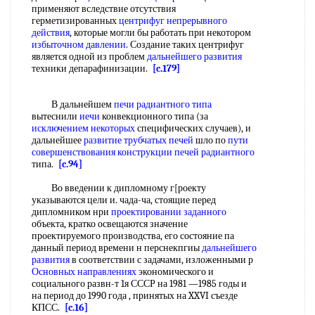
применяют вследствие отсутствия
герметизированных
центрифуг непрерывного
действия
, которые могли бы работать при некотором
избыточном давлении
. Создание таких центрифуг
является одной из проблем
дальнейшего развития
техники депарафинизации.
[c.179]
В дальнейшем
печи радиантного типа
вытеснили
иечи
конвекционного типа (за
исключением некоторых
специфических случаев), и
дальнейшее
развитие трубчатых печей
шло по
пути
совершенствования конструкции
печей радиантного
типа.
[c.94]
Во введении к дипломному г[роекту
указываются цели и. чада-ча, стоящие перед
дипломником нри
проектировании заданного
объекта, кратко освещаются значение
проектируемого производства, его состояние па
данный период времени н перснекпгиы
дальнейшего
развития
в соответствии с задачами, изложенными р
Основных направлениях
экономического и
социального развн-т 1я СССР на 1981 —1985 годы и
на период до 1990 года , принятых на XXVI съезде
КПСС.
[c.16]