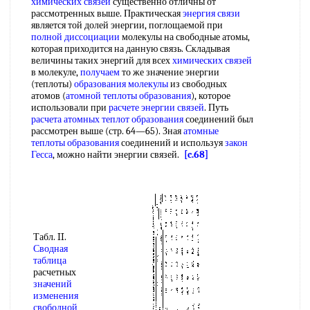
химических связей
существенно отличны от
рассмотренных выше. Практическая
энергия связи
является той долей энергии, поглощаемой при
полной диссоциации
молекулы на свободные атомы,
которая приходится на данную связь. Складывая
величины таких энергий для всех
химических связей
в молекуле,
получаем
то же значение энергии
(теплоты)
образования молекулы
из свободных
атомов (
атомной теплоты образования
), которое
использовали при
расчете энергии связей
. Путь
расчета
атомных теплот образования
соединений был
рассмотрен выше (стр. 64—65). Зная
атомные
теплоты образования
соединений и используя
закон
Гесса
, можно найти энергии связей.
[c.68]
Табл. II.
Сводная
таблица
расчетных
значений
изменения
свободной