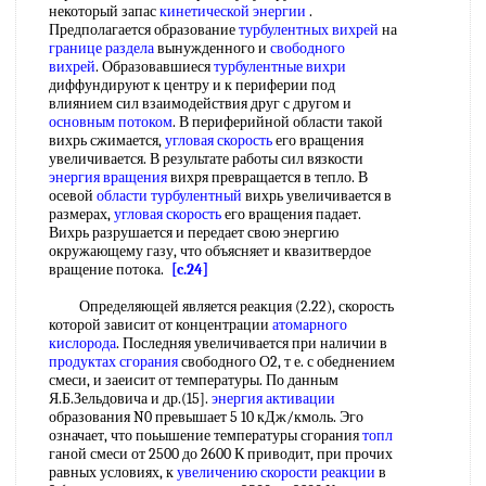
некоторый запас
кинетической энергии
.
Предполагается образование
турбулентных вихрей
на
границе раздела
вынужденного и
свободного
вихрей
. Образовавшиеся
турбулентные вихри
диффундируют к центру и к периферии под
влиянием сил взаимодействия друг с другом и
основным потоком
. В периферийной области такой
вихрь сжимается,
угловая скорость
его вращения
увеличивается. В результате работы сил вязкости
энергия вращения
вихря превращается в тепло. В
осевой
области турбулентный
вихрь увеличивается в
размерах,
угловая скорость
его вращения падает.
Вихрь разрушается и передает свою энергию
окружающему газу, что объясняет и квазитвердое
вращение потока.
[c.24]
Определяющей является реакция (2.22), скорость
которой зависит от концентрации
атомарного
кислорода
. Последняя увеличивается при наличии в
продуктах сгорания
свободного О2, т е. с обеднением
смеси, и заеисит от температуры. По данным
Я.Б.Зельдовича и др.(15].
энергия активации
образования N0 превышает 5 10 кДж/кмоль. Эго
означает, что поьышение температуры сгорания
топл
ганой смеси от 2500 до 2600 К приводит, при прочих
равных условиях, к
увеличению скорости реакции
в