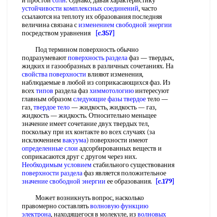
и простой
солн
. Однако, давая характеристику
устойчивости комплексных соединений
, часто
ссылаются на теплоту их образования последняя
величина связана с
изменением свободной энергии
посредством уравнения
[c.357]
Под термином поверхность обычно
подразумевают
поверхность раздела
фаз — твердых,
жидких и газообразных в различных сочетаниях. На
свойства поверхности
влияют изменения,
наблюдаемые в любой из соприкасающихся фаз. Из
всех
типов
раздела фаз
химмотологию
интересуют
главным образом
следующие
фазы твердое
тело —
газ,
твердое тело
— жидкость, жидкость — газ,
жидкость — жидкость. Относительно меньщее
значение имеет сочетание двух твердых тел,
поскольку при их контакте во всех случаях (за
исключением
вакуума
) поверхности имеют
определенные слои
адсорбированных веществ и
соприкасаются друг с другом через них.
Необходимым условием
стабильного существования
поверхности раздела
фаз является положительное
значение свободной энергии
ее образования.
[c.179]
Может возникнуть вопрос, насколько
правомерно составлять
волновую функцию
электрона
, находящегося в молекуле, из
волновых