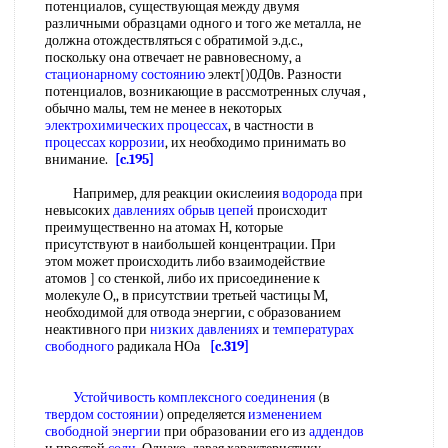
потенциалов, существующая между двумя
различными образцами одного и того же металла, не
должна отождествляться с обратимой э.д.с.,
поскольку она отвечает не равновесному, а
стационарному состоянию
элект[)0Д0в. Разности
потенциалов, возникающие в рассмотренных случая ,
обычно малы, тем не менее в некоторых
электрохимических процессах
, в частности в
процессах коррозии
, их необходимо принимать во
внимание.
[c.195]
Например, для реакции окислеиия
водорода
при
невысоких
давлениях
обрыв цепей
происходит
преимущественно на атомах Н, которые
присутствуют в наибольшей концентрации. При
этом может происходить либо взаимодействие
атомов ] со стенкой, либо их присоединение к
молекуле О,, в присутствии третьей частицы М,
необходимой для отвода энергии, с образованием
неактивного при
низких давлениях
и
температурах
свободного
радикала НОа
[c.319]
Устойчивость комплексного соединения
(в
твердом состоянии
) определяется
изменением
свободной энергии
при образовании его из
аддендов