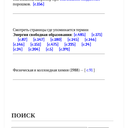
порошков.
[c.156]
Смотреть страницы где упоминается термин
Энергия свободная образования
:
[c.485]
[c.171]
[c.87]
[c.147]
[c.180]
[c.145]
[c.146]
[c.146]
[c.151]
[c.475]
[c.225]
[c.24]
[c.24]
[c.204]
[c.5]
[c.391]
Физическая и коллоидная химия (1988) -- [
c.91
]
ПОИСК