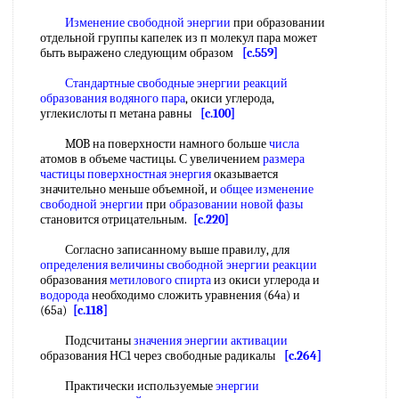
Изменение свободной энергии
при образовании
отдельной группы капелек из п молекул пара может
быть выражено следующим образом
[c.559]
Стандартные свободные энергии
реакций
образования
водяного пара
, окиси углерода,
углекислоты п метана равны
[c.100]
MOB на поверхности намного больше
числа
атомов в объеме частицы. С увеличением
размера
частицы
поверхностная энергия
оказывается
значительно меньше объемной, и
общее изменение
свободной энергии
при
образовании новой фазы
становится отрицательным.
[c.220]
Согласно записанному выше правилу, для
определения величины
свободной энергии реакции
образования
метилового спирта
из окиси углерода и
водорода
необходимо сложить уравнения (64а) и
(65а)
[c.118]
Подсчитаны
значения
энергии активации
образования НС1 через свободные радикалы
[c.264]
Практически используемые
энергии