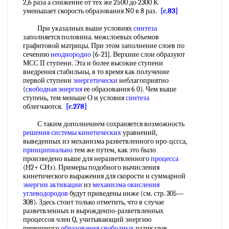
2,6 раза а снижение от тех же 2500 до 2300 К
уменьшает скорость образования N0 в 8 раз.
[c.83]
При указалных выше условиях
синтеза
заполняется половина. межслоевых объемов
графитовой матрицы. При этом заполнение слоев по
сечению
неоднородно
[6-21]. Верхние слои образуют
МСС II ступени. Эта и более высокие ступени
внедрения стабильны, в то время как получение
первой ступени
энергетически
неблагоприятно
(
свободная энергия
ее образования 6 0). Чем выше
ступень, тем меньше О и условия
синтеза
облегчаются.
[c.278]
С таким дополнением сохраняется возможность
решения
системы кинетических
уравнений,
выведенных из механизма разветвленного нро-цссса,
принципиально
тем же путем, как это было
произведено выше для неразветвленного
процесса
(Н2+ СНз). Примеры подобного вычисления
кинетического выражения для скорости и суммарной
энергии активации
из
механизма окисления
углеводородов
будут приведены ниже (см. стр. 305—
308). Здесь стоит только отметить, что в случае
разветвленных и вырожденпо-разветвленных
процессов член Q, учитывающий энергию
первичного
образования свободных
радикалов,