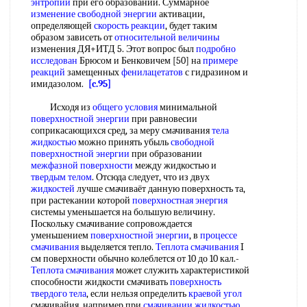
энтропии
при его образовании. Суммарное
изменение свободной энергии
активации,
определяющей
скорость реакции
, будет таким
образом зависеть от
относительной величины
изменения ДЯ+ИТД 5. Этот вопрос был
подробно
исследован
Брюсом и Бенковичем [50] на
примере
реакций
замещенных
фенилацетатов
с гидразином и
имидазолом.
[c.95]
Исходя из
общего условия
минимальной
поверхностной энергии
при равновесии
соприкасающихся сред, за меру смачивания
тела
жидкостью
можно принять убыль
свободной
поверхностной энергии
при образовании
межфазной поверхности
между жидкостью и
твердым телом
. Отсюда следует, что из двух
жидкостей
лучше смачиваёт данную поверхность та,
при растекании которой
поверхностная энергия
системы уменьшается на большую величину.
Поскольку смачивание сопровождается
уменьшением
поверхностной энергии
, в
процессе
смачивания
выделяется тепло.
Теплота смачивания
I
см поверхности обычно колеблется от 10 до 10 кал.-
Теплота смачивания
может служить характеристикой
способности жидкости смачивать
поверхность
твердого тела
, если нельзя определить
краевой угол
смачивайия, например при
смачивании жидкостью