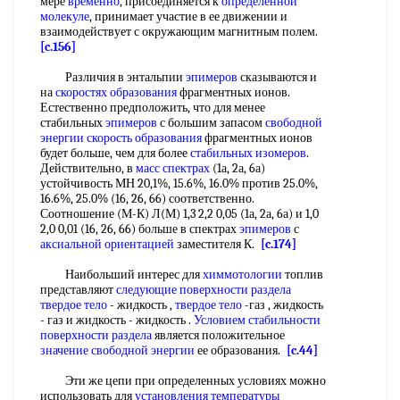
мере
временно
, присоединяется к
определенной
молекуле
, принимает участие в ее движении и
взаимодействует с окружающим магнитным полем.
[c.156]
Различия в энтальпии
эпимеров
сказываются и
на
скоростях образования
фрагментных ионов.
Естественно предположить, что для менее
стабильных
эпимеров
с большим запасом
свободной
энергии
скорость образования
фрагментных ионов
будет больше, чем для более
стабильных изомеров
.
Действительно, в
масс спектрах
(1а, 2а, 6а)
устойчивость МН 20,1%, 15.6%, 16.0% против 25.0%,
16.6%, 25.0% (16, 26, 66) соответственно.
Соотношение (М-К) Л(М) 1,3 2,2 0,05 (1а, 2а, 6а) и 1,0
2,0 0,01 (16, 26, 66) больше в спектрах
эпимеров
с
аксиальной ориентацией
заместителя К.
[c.174]
Наибольший интерес для
химмотологии
топлив
представляют
следующие
поверхности раздела
твердое тело
- жидкость ,
твердое тело
-газ , жидкость
- газ и жидкость - жидкость .
Условием стабильности
поверхности раздела
является положительное
значение свободной энергии
ее образования.
[c.44]
Эти же цепи при определенных условиях можно
использовать для
установления температуры