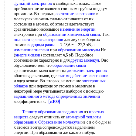
функций электронов
в свободных атомах. Такое
приближение не является слишком грубым по двум
причинам. Во-первых,
состояние электронов
в
молекулах не очень сильно отличается от их
состояния в атомах, об этом свидетельствует
сравнительно небольшое
изменение энергии
электронов при
образовании химической связи
. Так,
полная энергия электронов
для двух свободных
атомов
водорода
равна
—2-13,6 =—27,2 эВ, а
изменение энергии
при
образовании молекулы
Нг
(
энергия связи
) составляет 4,5 эВ. Подобное
соотношение характерно и для
других молекул
. Оно
обусловлено тем, что
образование связи
сравнительнс мало влияет на
движение электронов
вблизи ядер атомов, где
взаимодействие электронов
и ядер велико. Во-вторых, изменение
электронных
облаков
при переходе от атомов к молекуле в
некоторой мере учитывается выбором с помощью
вариационного метода
определенных значений
коэффициентов с.
[c.100]
Теплоту образования соединения
нз
простых
веществ
,следует отличать ог
атомарной теплоты
образования
.
Образование молекулы
из с в о б о д н ы
х атомов всегда сопровождается выделением
энергии. При образовании же какого-нибудь