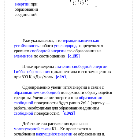
энергии
при
образовании
соединений
Уже указывалось, что
термодинамическая
устойчивость
любого
углеводорода
определяется
уровнем
свободной энергии
его образования из
элементов
по соотношению
[c.135]
Ниже приведены
значения свободной энергии
Гиббса образования
циклопентана и его замещенных
при 300 К, кДж/моль
[c.141]
Одновременно увеличится энергия в связи с
образованием свободной
поверхности образующейся
трещины. Увеличение энергии при
образовании
свободной
поверхности будет равно 2у1-1 (здесь у —
работа, необходимая для образования единицы
свободной
поверхности).
[c.342]
Действие сил растяжения вдоль оси
молекулярной связи
К1—Кг проявляется в
ослаблении
кажущейся энергии
ее образования и,