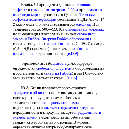
В табл. 6.1 приведены данные о
тепловом
эффекте
и
изменении энергии Гиббса
при
реакциях
полимеризации
пропилена и бутенов.
Тепловые
эффекты полимеризации
составляют 8 кДж/моль (17
2 ккал/моль) полимеризовавшегося
олефина
. При
температурах до 500—550 К в
стандартных условиях
полимеризация идет с уменьшением
свободной
энергии Гиббса
.
Энергия Гиббса образования
сооответствующих
изоолефинов
на 2—19 кДж/моль
(0,5— 4,5 ккал/моль) ниже, чем а-
олефинов
нормального
строения, и сни-
[c.189]
Термическая стаб1
льность
углеводородов
определяется
свободной энергией
их образования из
простых венгесгв (
энергия Гиббса
) и зав1 Симостью
этой энергии от температуры
[c.115]
Ю.А. Кныш предлагает рассматривать
турбулентный вихрь
как автономную динамичную
систему, с присущими ему свойствами
элементарного
потенциального вихря
,
подчиняющегося
законам сохранения энергии
,
неразрывности и циркуляции. Для
определенности
элементарный
вихрь представим себе в виде
замкнутого тороидального кольца. В момент
образования такой вихрь аккумулирует в себе