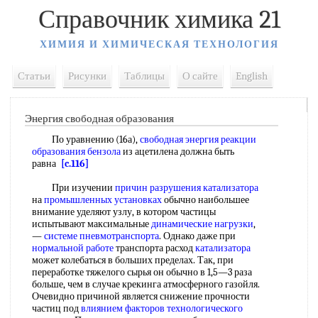
Справочник химика 21
ХИМИЯ И ХИМИЧЕСКАЯ ТЕХНОЛОГИЯ
Статьи
Рисунки
Таблицы
О сайте
English
Энергия свободная образования
По уравнению (16а),
свободная энергия реакции
образования бензола
из ацетилена должна быть
равна
[c.116]
При изучении
причин разрушения
катализатора
на
промышленных установках
обычно наибольшее
внимание уделяют узлу, в котором частицы
испытывают максимальные
динамические нагрузки
,
—
системе пневмотранспорта
. Однако даже при
нормальной работе
транспорта расход
катализатора
может колебаться в больших пределах. Так, при
переработке тяжелого сырья он обычно в 1,5—3 раза
больше, чем в случае крекинга атмосферного газойля.
Очевидно причиной является снижение прочности
частиц под
влиянием факторов технологического