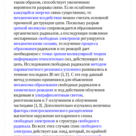
таким образом, способствует увеличению
вероятности разрыва связи. Если ослабление
кажущейся энергии
связи существенно, то
механическое воздействие
можно считать основной
причиной деструкции цепи. Поскольку разрыв
цепной молекулы
сопровождается образованием
органических радикалов, а последующее появление
неспаренных
свободных электронов
регулируется
механическими силами
, то изучение
процесса
образования
радикалов и их реакций дает
необходимую с
точки зрения
молекулярной теории
информацию относительно
сил, действующих па
цепь. Исследования свободных радикалов
методом
парамагнитного резонанса
усиленно
развивались в
течение последних 30 лет [1, 2]. С тех пор данный
метод успешно применялся для объяснения
механизма образования
свободных радикалов в
химических реакциях
и под действием облучения
видимым и
ультрафиолетовым светом
,
рентгеновским и 7-излучением и облучением
частицами [1, 3]. Дополнительно изучались величина
фактора спектроскопического расщепления
магнитное окружение неспаренного спина
свободных электронов
и структура
свободного
радикала
. Во всех этих случаях спин
свободного
электрона
действует как зонд, который, по крайней