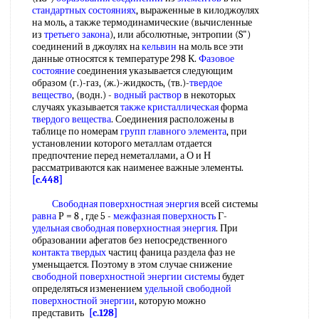
стандартных состояниях
, выраженные в килоджоулях
на моль, а также термодинамические (вычисленные
из
третьего закона
), или абсолютные, энтропии (S")
соединений в джоулях на
кельвин
на моль все эти
данные относятся к температуре 298 К.
Фазовое
состояние
соединения указывается следующим
образом (г.)-газ, (ж.)-жидкость, (тв.)-
твердое
вещество
, (водн.) -
водный раствор
в некоторых
случаях указывается
также кристаллическая
форма
твердого вещества
. Соединения расположены в
таблице по номерам
групп главного
элемента
, при
установлении которого металлам отдается
предпочтение перед неметаллами, а О и Н
рассматриваются как наименее важные элементы.
[c.448]
Свободная поверхностная энергия
всей системы
равна
Р = 8 , где 5 -
межфазная поверхность
Г-
удельная свободная поверхностная энергия
. При
образовании афегатов без непосредственного
контакта твердых
частиц фаница раздела фаз не
уменьщается. Поэтому в этом случае снижение
свободной поверхностной энергии системы
будет
определяться изменением
удельной свободной
поверхностной энергии
, которую можно
представить
[c.128]