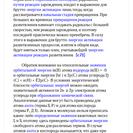
путем реакции
зарождения, иходит в выражение для
брутто-
энергии активации
лишь тогда, когда
рассматривается
начальная стадия
превращения. При
больших же временах
превращения реакция
разветвления начинает создавать радикалы с большей
скоростью, чем реакция зарождения, и поэтому
последней практически можно пренебречь. В силу
этого в выражении для брутто-
энергии активации
разветвленных процессов, взятом в общем виде,
будет иметься только член, учитываю1ций
энергию
активации реакции
разветвления.
[c.71]
Обратим внимание на относительные
значения
орбитальной энергии
is(H) атома
водорода
is(H) = -0
и орбитальные знергии 2s( ) и 2р(С) атома углерода 2j
(С) < и(Н) < Ё2р(С)- В условиях энергетической
близости
орбитальных энергий
можно ожидать
значительной активности 2s- и 2р-электронов атома
углерода при
образовании химической связи
.
Аналогичные данные могут бьггь приведены для
атома
азота
(термы S, Р) и для атома кислорода
(термы Р, Д S). Атомам в молекулах нельзя приписать
какие-либо
определенные значения
квантовых чисел
L и S, поэтому здесь приведены
орбитальные энергии
свободного атома для различных термов. В случае
атомов
азота
и киспорода оказьшается, что даже при