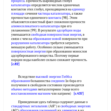
процесса
. Прочность шаровидных глобул
катализатора
определяется числом единичных
контактов этих глобул, приходящимся на
единицу
площади
сечения
частицы катализатора
, а также
прочностью единичного
контакта
[98]. Этим
объясняется известный факт снижения прочности
алюмосиликатного катализатора
при его
увлажнении [99]. В результате
адсорбции воды
уменьшается
свободная поверхностная энергия
, в
связи с чем на
образование новой
поверхности при
разрушении катализатора
требуется затратить
меньшую работу. Особенно сильно уменьшается
поверхностная энергия
при образовании монослоя
адсорбированного вещества. Поэтому первые
порции воды наиболее сильно снижают прочность.
[c.82]
Вследствие
высокой
энергии Гиббса
образования
большинства
соединен
1н бора его
получение в свободном состоянии производится
обычно методами
металлотермии (чаще всего
восстановлением магнием
чли натрием)
[c.437]
Приведенная здесь таблица содержит данные о
стандартных энтальпиях
(АЯ") и
свободных энергиях
(AG°)
образования соединений
из
элементов
в их