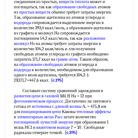
соединения из простых,
веществ теплота
может и
поглощаться, так как
образование свободных
атомов
нз
простых веществ
обычно требует затраты энергии.
Так, образование ацетилена из атомов углерода и
водорода
сопровождается выделением энергии в
количестве 393,4 ккал/моль, а образованич ацетилена
из графита и молекул На сопровождается
поглощением 54,2 ккал/моль, так как
разложение
молекул
Нз на атомы требует затраты энергии в
количестве 104,2 ккая/моль и лля получения
свободных атомов углерода из графита необходимо
затратить 171,7 ккал на
грамм-атом
. Таким образом,
на
образование свободных
атомов углерода и
водорода
в количестве, необходимом для образования
одного моля ацетилена, требуется 104,2-1-
2X171,7=447,6 ккал.
[c.195]
Составьте систему уравнений зарождения и
развития цепи
в
газовой
Mii H На + I2 при
фотохимическом процессе
. Достаточно ли светового
готока от
источника
с
длиной волны
А, = 475,8 нм
для
инициирования цепи
Каковы
тепловые эффекты
в
элементарных актах
Расс
штате количество
поглощенной лучистой энергии
при образовании 1
мсшь НС1 и
квантовом выходе
7 = 10 . Свободные
радикалы отмерьте точкой.
[c.395]