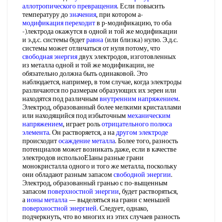
аллотропического превращения
. Если повысить
температуру до
значения
, при котором а-
модификация переходит
в р-модификацию, то оба
-)лектрода окажутся в одной и той же модификации
и э.д.с. системы будет
равна
(или близка) нулю. Э.д.с.
системы может отличаться от нуля потому, что
свободная энергия
двух электродов, изготовленных
из металла одной и той же модификации, не
обязательно должна быть одинаковой. Это
наблюдается, например, в том случае, когда электроды
различаются по размерам образующих их зерен или
находятся под различным
внутренним напряжением
.
Электрод, образованный более мелкими кристаллами
или находящийся под избыточным
механическим
напряжением
, играет роль
отрицательного полюса
элемента
. Он растворяется, а на
другом электроде
происходит
осаждение металла
. Более того, разность
потенциалов может возникать даже, если в качестве
электродов использоЕ1аны разные грани
монокристалла одного и того же металла, поскольку
они обладают разным запасом
свободной энергии
.
Электрод, образованный гранью с по-выщенным
запасом
поверхностной энергии
, будет растворяться,
а
ионы металла
— выделяться на грани с меньшей
поверхностной энергией
. Следует, однако,
подчеркнуть, что во многих из этих случаев разность