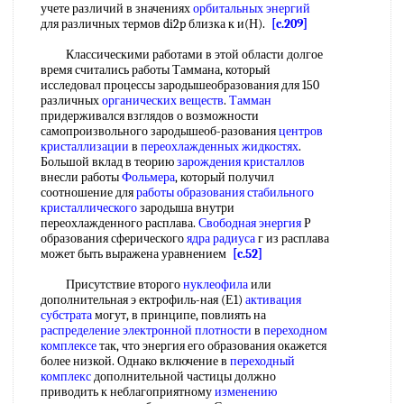
учете различий в значениях
орбитальных энергий
для различных термов di2p близка к и(Н).
[c.209]
Классическими работами в этой области долгое
время считались работы Таммана, который
исследовал процессы зародышеобразования для 150
различных
органических веществ
.
Тамман
придерживался взглядов о возможности
самопроизвольного зародышеоб-разования
центров
кристаллизации
в
переохлажденных жидкостях
.
Большой вклад в теорию
зарождения кристаллов
внесли работы
Фольмера
, который получил
соотношение для
работы образования
стабильного
кристаллического
зародыша внутри
переохлажденного расплава.
Свободная энергия
Р
образования сферического
ядра радиуса
г из расплава
может быть выражена уравнением
[c.52]
Присутствие второго
нуклеофила
или
дополнительная э ектрофиль-ная (Е1)
активация
субстрата
могут, в принципе, повлиять на
распределение электронной плотности
в
переходном
комплексе
так, что энергия его образования окажется
более низкой. Однако включение в
переходный
комплекс
дополнительной частицы должно
приводить к неблагоприятному
изменению