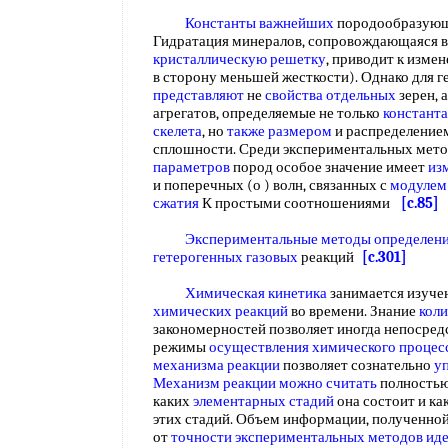
Константы важнейших
породообразующ
Гидратация минералов, сопровождающаяся 
кристаллическую решетку
, приводит к изме
в сторону меньшей жесткости). Однако для 
представляют
не
свойства отдельных
зерен, 
агрегатов, определяемые не только
констант
скелета
, но
также размером
и распределение
сплошности. Среди экспериментальных мет
параметров
пород особое значение имеет
из
и поперечных (о ) волн, связанных с
модулем
сжатия
К простыми соотношениями
[c.85]
Экспериментальные методы определени
гетерогенных газовых
реакций
[c.301]
Химическая кинетика
занимается изуч
химических реакций
во времени. Знание
кол
закономерностей позволяет иногда непосре
режимы
осуществления химического процес
механизма реакции
позволяет сознательно
у
Механизм реакции
можно считать
полностью 
каких
элементарных стадий
она состоит и к
этих стадий. Объем информации, полученно
от
точности экспериментальных
методов ид