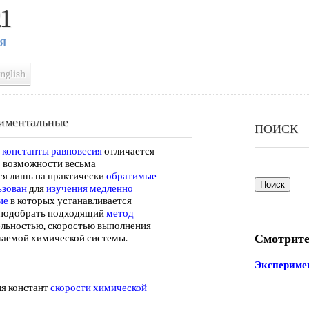
1
Я
nglish
риментальные
ПОИСК
 константы равновесия
отличается
о возможности весьма
ся лишь на практически
обратимые
ьзован
для
изучения медленно
ие
в которых устанавливается
я подобрать подходящий
метод
ельностью, скоростью выполнения
Смотрите
учаемой химической системы.
Экспериме
 констант
скорости химической