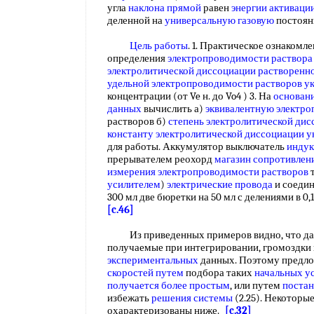
угла
наклона прямой
равен
энергии активаци
деленной на
универсальную газовую
постоя
Цель работы
. 1. Практическое ознакомл
определения
электропроводимости раствора
электролитической диссоциации
растворенн
удельной электропроводимости растворов
у
концентрации (от Ve н. до Vo4 ) 3. На
основан
данных
вычислить а)
эквивалентную электр
растворов б)
степень электролитической ди
константу электролитической диссоциации
у
для работы. Аккумулятор выключатель
индук
прерывателем реохорд
магазин сопротивлен
измерения электропроводимости растворов
т
усилителем
)
электрические провода
и соедин
300 мл две бюретки на 50 мл с делениями в 0
[c.46]
Из приведенных примеров видно, что даже
получаемые при интегрировании, громоздки
экспериментальных
данных. Поэтому предл
скоростей путем
подбора таких
начальных у
получается
более простым
, или путем
постан
избежать
решения системы
(2.25). Некоторы
охарактеризованы ниже.
[c.32]