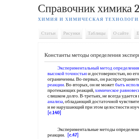
Справочник химика 2
ХИМИЯ И ХИМИЧЕСКАЯ ТЕХНОЛОГИ
Статьи
Рисунки
Таблицы
О сайте
E
Константы методы определения экспе
Экспериментальный метод определения
высокой точностью
и достоверностью, но ег
ограниченны. Во-первых, он распространяет
реакции
. Во-вторых, он не может
быть испол
протекающих реакций,
химическое равновес
слишком долго. В-третьих, не всегда удаетс
анализа
, обладающий достаточной чувствит
и не нарушающий при этом целостности из
[c.140]
Экспериментальные методы определения
реакции.
[c.47]