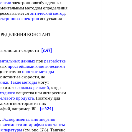
нергии
электронновозбужденных
риментальным методом определения
ессов является
оптический метод
,
лектронных спектров
испускания
ЕДЕЛЕНИЯ КОНСТАНТ
 констант скорости
[c.47]
ентальных данных
при
разработке
емых
простейшими кинетическими
 достаточно
простые методы
констант ее скорости, не
ники
.
Такие методы
могут
но и для
сложных реакций
, когда
ходного
вещества или интересным
целевого продукта
. Поэтому для
, хотя некоторые из них
афий, например 151.
[c.424]
.
Экспериментально энергию
зависимости
логарифма константы
емпературы
(см. рис. 17.6). Тангенс