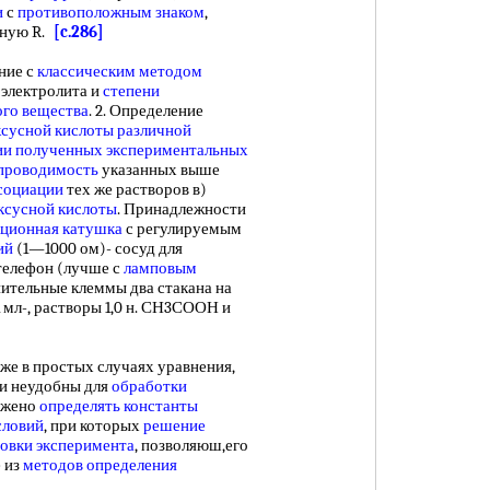
и
с
противоположным знаком
,
нную R.
[c.286]
ение с
классическим методом
электролита и
степени
ого вещества
. 2. Определение
ксусной кислоты различной
ии полученных
экспериментальных
опроводимость
указанных выше
ссоциации
тех же растворов в)
ксусной кислоты
. Принадлежности
ционная катушка
с регулируемым
ий
(1—1000 ом)- сосуд для
елефон (лучше с
ламповым
ительные клеммы два стакана на
,1 мл-, растворы 1,0 н. СН3СООН и
 в простых случаях уравнения,
 и неудобны для
обработки
ожено
определять константы
словий
, при которых
решение
овки эксперимента
, позволяюш,его
е из
методов определения