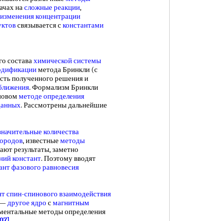
ачах на
сложные реакции
,
 изменения
концентрации
уктов
связывается с
константами
го состава
химической системы
одификации
метода Бринкли (с
сть полученного решения и
ближения
. Формализм Бринкли
 новом
методе определения
данных
. Рассмотрены дальнейшие
значительные количества
дородов
, известные
методы
ают результаты, заметно
ний констант
. Поэтому вводят
ант фазового равновесия
нт спин-спинового взаимодействия
X —
другое ядро
с
магнитным
риментальные методы определения
407]