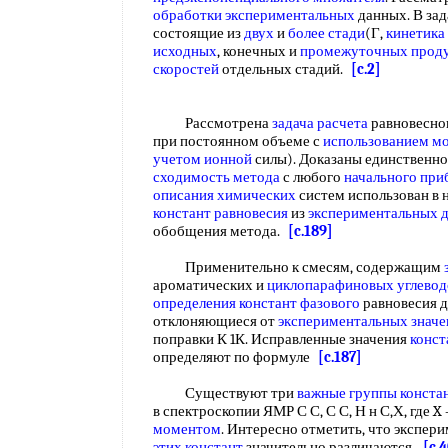
обработки экспериментальных
данных. В зад
состоящие из
двух
и
более стади
(Г,
кинетика
исходных
, конечных и
промежуточных прод
скоростей
отдельных стадий.
[c.2]
Рассмотрена
задача расчета
равновесно
при постоянном объеме с
использованием м
учетом ионной
силы). Доказаны единственно
сходимость метода
с любого
начального при
описания химических
систем использован в
констант равновесия
из
экспериментальных 
обобщения метода.
[c.189]
Применительно к смесям, содержащим
ароматических и
циклопарафиновых углево
определения констант фазового
равновесия д
отклоняющиеся от
экспериментальных значе
поправки К 1К. Исправленные значения
конст
определяют по формуле
[c.187]
Существуют три
важные группы
конста
в спектроскопии ЯМР С С, С С, Н н С,Х, где 
моментом
. Интересно отметить, что экспе
этих констант
значительно различаются.
[c.