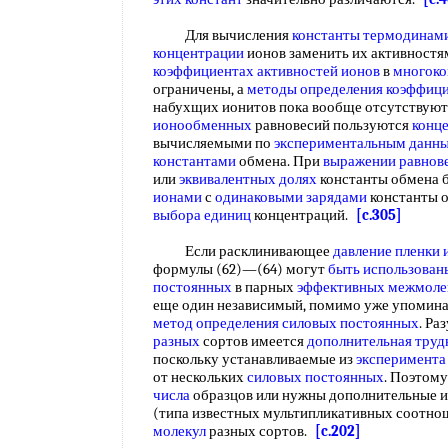
Для вычисления
константы термодинами
концентрации
ионов заменить их активностя
коэффициентах активностей ионов
в
многоко
ограничены, а
методы определения коэффици
набухщих ионитов пока вообще отсутствуют
ионообменных
равновесий пользуются
конц
вычисляемыми по
экспериментальным данн
константами
обмена. При
выражении равнов
или
эквивалентных долях
константы обмена 
ионами
с
одинаковыми зарядами
константы о
выбора единиц
концентраций.
[c.305]
Если расклинивающее
давление пленки
формулы (62)—(64) могут
быть использован
постоянных
в парных
эффективных межмоле
еще один независимый, помимо уже упоминав
метод определения
силовых постоянных
. Ра
разных
сортов имеется
дополнительная труд
поскольку устанавливаемые из
эксперимента
от нескольких
силовых постоянных
. Поэтом
числа
образцов или нужны дополнительные 
(типа известных мультипликативных соотно
молекул
разных сортов.
[c.202]