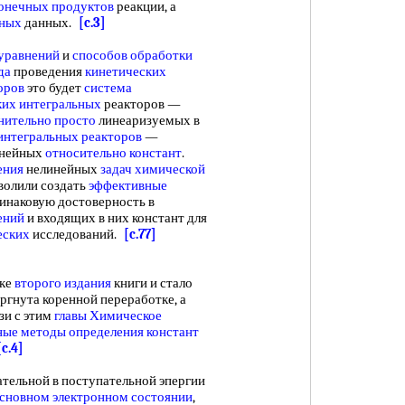
онечных продуктов
реакции, а
ьных
данных.
[c.3]
уравнений
и
способов обработки
да
проведения
кинетических
оров
это будет
система
ких интегральных
реакторов —
нительно просто
линеаризуемых в
интегральных реакторов
—
инейных
относительно констант
.
ения
нелинейных
задач химической
зволили создать
эффективные
инаковую достоверность в
ений
и входящих в них констант для
еских
исследований.
[c.77]
вке
второго издания
книги и стало
ргнута коренной переработке, а
зи с этим
главы Химическое
ые методы определения констант
[c.4]
ательной в поступательной эпергии
сновном электронном состоянии
,