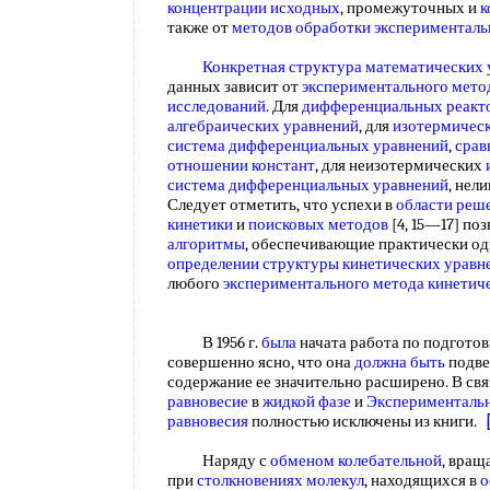
концентрации исходных
, промежуточных и
к
также от
методов обработки экспериментал
Конкретная структура
математических 
данных зависит от
экспериментального мето
исследований
. Для
дифференциальных реакт
алгебраических уравнений
, для
изотермичес
система дифференциальных уравнений
,
срав
отношении констант
, для неизотермических
система дифференциальных уравнений
, нел
Следует отметить, что успехи в
области реш
кинетики
и
поисковых методов
[4, 15—17] по
алгоритмы
, обеспечивающие практически од
определении структуры
кинетических уравн
любого
экспериментального метода кинетич
В 1956 г.
была
начата работа по подгото
совершенно ясно, что она
должна быть
подве
содержание ее значительно расширено. В свя
равновесие
в
жидкой фазе
и
Экспериментальн
равновесия
полностью исключены из книги.
Наряду с
обменом колебательной
, вращ
при
столкновениях молекул
, находящихся в
о