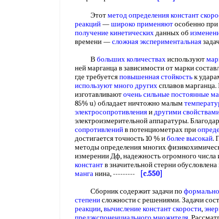
Этот
метод определения констант скоро
реакций
—
широко применяют
особенно пр
получение кинетических
данных об
изменен
времени —
сложная экспериментальная
зада
В
больших количествах
используют
мар
ней марганца в зависимости от марки состав
где требуется
повышенная стойкость
к удара
используют
много других
сплавов марганца.
изготавливают
очень сильные
постоянные м
85% u) обладает ничтожно малым
температу
электросопротивления
и
другими свойствам
электроизмерительной аппаратуры. Благода
сопротивлений
в потенциометрах при
опреде
достигается точность 10 % и
более высокай
.
методы определения многих физикохимиче
измерении Дф, надежность огромного числа
констант
в значительной стерни обусловлен
манга
нина, ---------
[c.550]
Сборник содержит задачи по
формально
степени
сложности с решениями. Задачи сос
реакции
,
вычисление констант скорости
,
энер
предэкспоненциального множителя
. Рассма