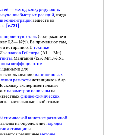
стей
—
метод конкурирующих
и
изучении быстрых реакций
, когда
ии концентраций
веществ во
ча.
[c.721]
ганцовистую сталь
(содержание в
ляет 0,3— 14%). Ее применяют там,
м и истиранию. В
технике
 Из
сплавов Гейслера
(А1 — Мп)
агниты
. Манганин (12% Мп,3% Ni,
рным коэффициентом
и
, ценными для
ря использованию
манганиновых
лении разности
иотенциалоь А<р
 Поскольку экспериментальные
ских
параметров основаны
на
 известных
физико-химических
а исключительными свойствами
й химической кинетике
различной
тавлены на определение
порядка
гии активации
и
триваются различные
методы