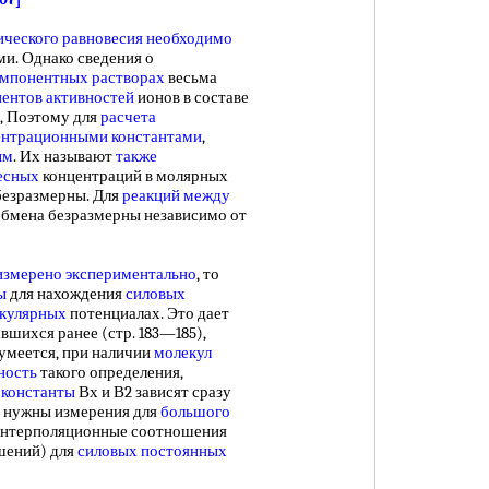
ческого равновесия
необходимо
ми. Однако сведения о
мпонентных растворах
весьма
ентов активностей
ионов в составе
, Поэтому для
расчета
ентрационными константами
,
ым
. Их называют
также
есных
концентраций в молярных
безразмерны. Для
реакций между
бмена безразмерны независимо от
измерено экспериментально
, то
ы
для нахождения
силовых
кулярных
потенциалах. Это дает
шихся ранее (стр. 183—185),
зумеется, при наличии
молекул
ность
такого определения,
 константы
Вх и В2 зависят сразу
у нужны измерения для
большого
интерполяционные соотношения
шений) для
силовых постоянных