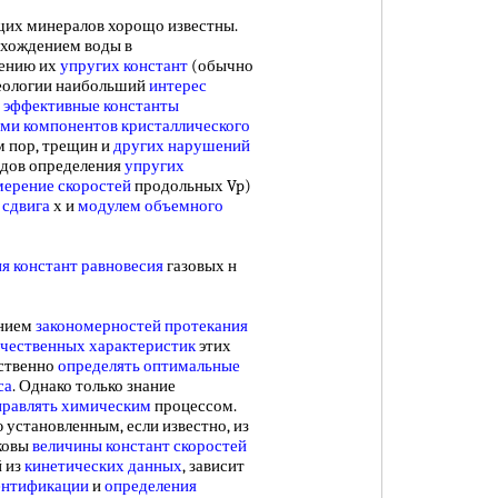
их минералов хорощо известны.
вхождением воды в
нению их
упругих констант
(обычно
геологии наибольший
интерес
а
эффективные константы
ами компонентов
кристаллического
м пор, трещин и
других нарушений
одов определения
упругих
мерение скоростей
продольных Vp)
 сдвига
х и
модулем объемного
я констант равновесия
газовых н
ением
закономерностей протекания
ичественных характеристик
этих
дственно
определять оптимальные
са
. Однако только знание
правлять химическим
процессом.
установленным, если известно, из
аковы
величины констант скоростей
й из
кинетических данных
, зависит
ентификации
и
определения