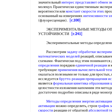
значительный
интерес представляет
обмен э
молекул. Практически единственным экспе
вероятности или
констант скорости этих
проц
основанный на измерениях
интенсивности э
(флуоресценции).
[c.100]
ЭКСПЕРИМЕНТАЛЬНЫЕ МЕТОДЫ ОПР
УСТОЙЧИВОСТИ
[c.241]
Экспериментальные методы определения
Рассмотрим
задачу обработки
эксперим
математических моделей
реакций, описыва
схемами- Фактически под этим понимаются
определения
порядков
единичной реакции
и 
требующие
применения вычислительной тех
оказаться полезными не только для простых, 
исследуется
брутто-реакция
превращения ис
является
формальная кинетика
образования 
целостности изложения напомним эти методы
достаточно подробно описаны в ряде моногр
Методы определения энергии активации
активации
можно определить, строя
график 
скорости
реакции от обратной
абсолютной т