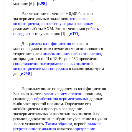
матрице [6].
[c.98]
Рассчитанное значение I = 0,401 близко к
экспериментальным значениям
теплового
коэффициента
,
соответствующим различным
режимам работы АХМ. Эти значения могут
быть
определены
по уравнению [1]
[c.191]
Для
расчета коэффициентов
теп-ло- и
массопередачи в этом случае могут использоваться
теоретические и
полуэмпирические соотношения
,
которые даны в гл. 11 и 12. На рис. 13.1 проведено
сопоставление экспериментальных значений
коэффициентов массопередачи
в каплях диаметром
до
[c.248]
Поскольку число определяемых коэффициентов
Ь сильно растет с
увеличением степени
полинома,
сначала для
обработки экспериментальных
данных
выбирают простой полином. Определив его
коэффициенты и проверив совпадение
экспериментальных и рассчитанных значений г/,
решают, адекватно ли выбранное уравнение и нужно
ли его усложнять.
Таким образом
, первой
задачей
регрессионного анализа
является
определение