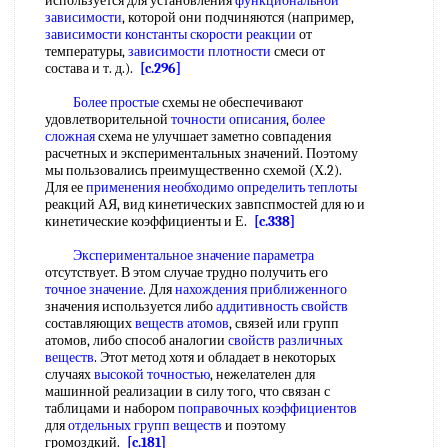
используется для установления
функциональной
зависимости
, которой они подчиняются (например,
зависимости константы скорости реакции
от
температуры,
зависимости плотности
смеси от
состава и т. д.).
[c.296]
Более простые
схемы не обеспечивают
удовлетворительной
точности описания
,
более
сложная
схема не улучшает заметно совпадения
расчетных и экспериментальных значений. Поэтому
мы пользовались преимущественно схемой (Х.2).
Для ее
применения необходимо
определить теплоты
реакций АЯ, вид кинетических завпспмостей для ю и
кинетические коэффициенты и Е.
[c.338]
Экспериментальное значение параметра
отсутствует. В этом случае трудно получить его
точное значение
. Для
нахождения приближенного
значения используется либо
аддитивность свойств
составляющих
веществ атомов
, связей или групп
атомов, либо способ аналогии
свойств различных
веществ
. Этот метод хотя и обладает в некоторых
случаях
высокой точностью
, нежелателен для
машинной реализации в силу того, что связан с
таблицами и набором
поправочных коэффициентов
для
отдельных групп веществ
и поэтому
громоздкий.
[c.181]