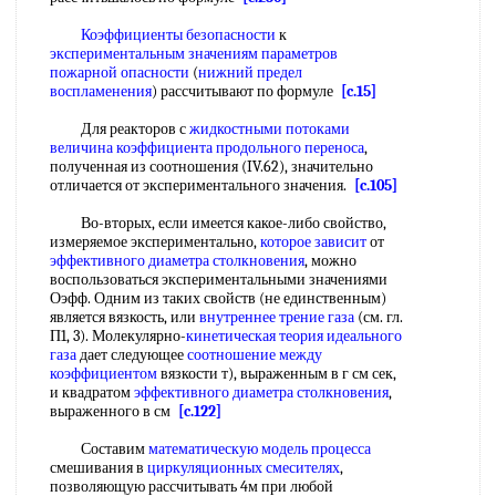
Коэффициенты безопасности
к
экспериментальным значениям параметров
пожарной опасности
(
нижний предел
воспламенения
) рассчитывают по формуле
[c.15]
Для реакторов с
жидкостными потоками
величина коэффициента
продольного переноса
,
полученная из соотношения (IV.62), значительно
отличается от экспериментального значения.
[c.105]
Во-вторых, если имеется какое-либо свойство,
измеряемое экспериментально,
которое зависит
от
эффективного диаметра столкновения
, можно
воспользоваться экспериментальными значениями
Оэфф. Одним из таких свойств (не единственным)
является вязкость, или
внутреннее трение газа
(см. гл.
П1, 3). Молекулярно-
кинетическая теория идеального
газа
дает следующее
соотношение между
коэффициентом
вязкости т), выраженным в г см сек,
и квадратом
эффективного диаметра столкновения
,
выраженного в см
[c.122]
Составим
математическую модель процесса
смешивания в
циркуляционных смесителях
,
позволяющую рассчитывать 4м при любой