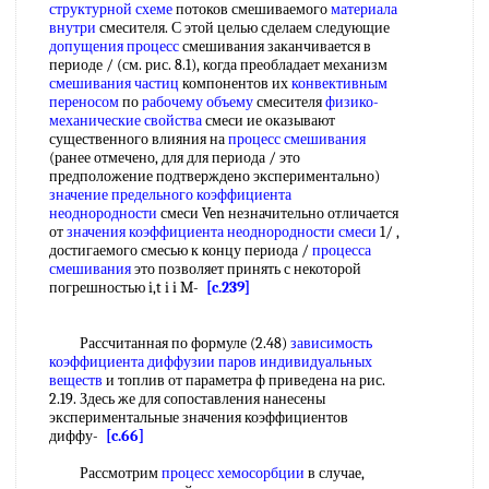
структурной схеме
потоков смешиваемого
материала
внутри
смесителя. С этой целью сделаем следующие
допущения процесс
смешивания заканчивается в
периоде / (см. рис. 8.1), когда преобладает механизм
смешивания частиц
компонентов их
конвективным
переносом
по
рабочему объему
смесителя
физико-
механические свойства
смеси ие оказывают
существенного влияния на
процесс смешивания
(ранее отмечено, для для периода / это
предположение подтверждено экспериментально)
значение предельного
коэффициента
неоднородности
смеси Ven незначительно отличается
от
значения коэффициента
неоднородности смеси
1/ ,
достигаемого смесью к концу периода /
процесса
смешивания
это позволяет принять с некоторой
погрешностью i,t i i M-
[c.239]
Рассчитанная по формуле (2.48)
зависимость
коэффициента диффузии
паров индивидуальных
веществ
и топлив от параметра ф приведена на рис.
2.19. Здесь же для сопоставления нанесены
экспериментальные значения коэффициентов
диффу-
[c.66]
Рассмотрим
процесс хемосорбции
в случае,