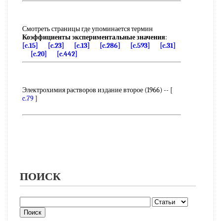
Смотреть страницы где упоминается термин
Коэффициенты экспериментальные значения
:
[c.15]
[c.23]
[c.13]
[c.286]
[c.593]
[c.31]
[c.20]
[c.442]
Электрохимия растворов издание второе (1966) -- [
c.79
]
ПОИСК