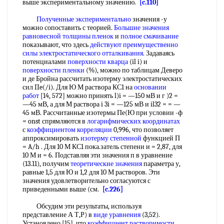
выше экспериментальному значению.
[c.110]
Полученные экспериментально
значения -у
можно сопоставить с теорией.
Большие значения
равновесной толщины пленок
и
полное смачивание
показывают, что здесь
действуют преимущественно
силы электростатического отталкивания
. Задаваясь
потенциалами
поверхности кварца
(il i) и
поверхности пленки
(%), можно по таблицам Деверо
и де Бройна рассчитать изотерму электростатических
сил IIe(/i). Для Ю М раствора КС1 на
основании
работ
[14, 572] можно принять l)i = —150 мВ и г )2 =
—45 мВ, а для М раствора i 3i = —125 мВ и il32 = = —
45 мВ. Рассчитанные изотермы Пе(Ю при условии -ф
= onst спрямляются в
логарифмических координатах
с
коэффициентом корреляции
0,996, что позволяет
аппроксимировать
изотерму степенной
функцией П
= A/h . Для 10 М КС1 пока.затель степени и = 2,87, для
10 М и = 6. Подставляя эти значения п в уравнение
(13.11), получим
теоретические значения
параметра у,
равные 1,5 для Ю и 1,2 для 10 М растворов. Эти
значения удовлетворительно согласуются с
приведенными выше (см.
[c.226]
Обсудим эти результаты, используя
представление А Т,Р) в
виде уравнения
(3,52).
Установлено [15], что
коэффициент растворимости