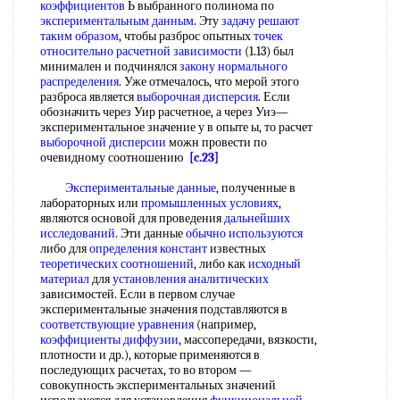
коэффициентов
Ь выбранного полинома по
экспериментальным данным
. Эту
задачу решают
таким образом
, чтобы разброс опытных
точек
относительно
расчетной зависимости
(1.13) был
минимален и подчинялся
закону нормального
распределения
. Уже отмечалось, что мерой этого
разброса является
выборочная дисперсия
. Если
обозначить через Уир расчетное, а через Уиэ—
экспериментальное значение у в опыте ы, то расчет
выборочной дисперсии
можн провести по
очевидному соотношению
[c.23]
Экспериментальные данные
, полученные в
лабораторных или
промышленных условиях
,
являются основой для проведения
дальнейших
исследований
. Эти данные
обычно используются
либо для
определения констант
известных
теоретических соотношений
, либо как
исходный
материал
для
установления аналитических
зависимостей. Если в первом случае
экспериментальные значения подставляются в
соответствующие уравнения
(например,
коэффициенты диффузии
, массопередачи, вязкости,
плотности и др.), которые применяются в
последующих расчетах, то во втором —
совокупность экспериментальных значений