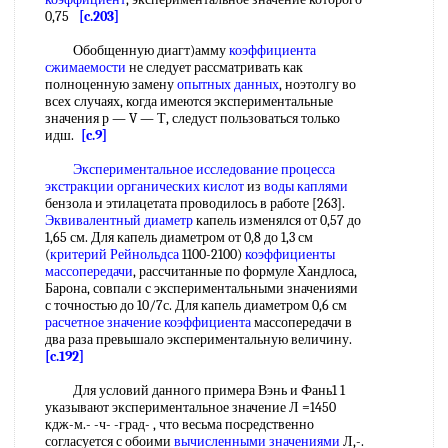
0,75
[c.203]
Обобщенную диагт)амму
коэффициента
сжимаемости
не следует рассматривать как
полноценную замену
опытных данных
, ноэтолгу во
всех случаях, когда имеются экспериментальные
значения р — V — Т, следуст пользоваться только
идш.
[c.9]
Экспериментальное исследование процесса
экстракции органических кислот
из
воды каплями
бензола и этилацетата проводилось в работе [263].
Эквивалентный диаметр
капель изменялся от 0,57 до
1,65 см. Для капель диаметром от 0,8 до 1,3 см
(
критерий Рейнольдса
1100-2100)
коэффициенты
массопередачи
, рассчитанные по формуле Хандлоса,
Барона, совпали с экспериментальными значениями
с точностью до 10/7с. Для капель диаметром 0,6 см
расчетное значение коэффициента
массопередачи в
два раза превышало экспериментальную величину.
[c.192]
Для условий данного примера Вэнь и Фань1 1
указывают экспериментальное значение Л =1450
кдж-м.- -ч- -град- , что весьма посредственно
согласуется с обоими
вычисленными значениями
Л,-.