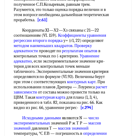
полученное С.П.Козыревым, равным трем.
Разумеется, это только оценка порядка величин и в
этом вопросе необходима дальнейшая теоретическая
проработка.
[c.61]
Координаты XI—Х2—Хз связаны с 21—22
соотношениям (VI. 159).
Коэффициенты уравнения
регрессии
второго порядка
у= (г1, 22) определяют
методом наименьших квадратов
.
Проверку
адекватности
проводят по
результатам опытов
в
контрольных точках по (-критерию.
Уравнение
адекватно
, если экспериментальное значение кpи-
терия для всех контрольных точек меньше
табличного. Экспериментальные значения кpитepия
определяются по формуле (VI.93). Величины берут
при этом с соответствующих
контурных карт
. Прн
использовании планов Дрепера — Лоуренса
расчет
зависимости
от состава можно провести только на
ЦВМ. Такая
контурная карта
для плана (1, 3, 4),
приведенного в табл. 82, показана на рис. 66. Как
видно из рис. 66, уравнение регрес-
[c.294]
Исходными данными
являются N —
число
экспериментальных
значений Р ж Т Р —
массив
значений
давления Т —
массив значений
температуры, °С ЕВ — погрешность в
определении