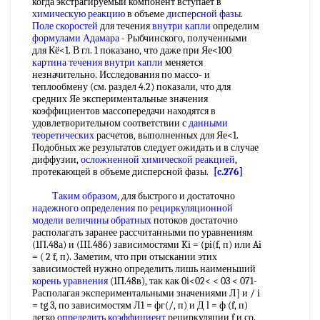
когда экстрагируемый компонент вступает в
химическую реакцию
в объеме
дисперсной фазы
.
Поле скоростей
для течения
внутри капли
определим
формулами Адамара
- Рыбчинского, полученными
для Кё<1. В гл. 1 показано, что даже при Яе<100
картина течения
внутри капли
меняется
незначительно. Исследования по массо- и
теплообмену (см. раздел 4.2) показали, что для
средних Яе экспериментальные значения
коэффициентов массопередачи находятся в
удовлетворительном соответствии с
данными
теоретических
расчетов, выполненных для Яе<1.
Подобных же результатов следует ожидать и в случае
диффузии,
осложненной химической реакцией
,
протекающей в объеме дисперсной фазы.
[c.276]
Таким образом
, для быстрого и достаточно
надежного определения
по
рециркуляционной
модели
величины обратных
потоков достаточно
располагать заранее рассчитанными по уравнениям
(1П.48а) и (III.486) зависимостями Ki = (pi(f, п) или Ai
= ( 2 f, п). Заметим, что при отыскании этих
зависимостей нужно определить лишь наименьший
корень уравнения
(1П.48в), так как 0i<02< < 03 < 071-
Располагая экспериментальными значениями Л] и / i
= tg 3, по зависимостям Л1 = фг(/, п) и Д l = ф (f, п)
легко
определить коэффициент
рециркуляции f и со.