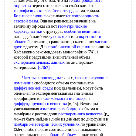
свидетельствуют о том, что на
теплопроводность
пористых
зерен относительно слабо влияют
теплофизические свойства твердого
материала.
Большое влияние
оказывает
теплопроводность
газовой фазы
. Однако решающее значение на
величину зф оказывают
геометрические
характеристики
структуры,
особенно величины
площадей наиболее
узких мест
или
окрестности
областей
спекания, сращивания, склеивания
частиц
друг
с другом. Для
приближенной оценки
величины
Хэф можно рекомендовать монографию [74], в
которой представлен значительный объем
экспериментальных данных
по дисперсным
материалам.
[c.157]
Частные производные
х, и х,
характеризующие
изменение
свободного объема компонентов
диффузионной среды
под давлением, могут быть
оценены по экспериментальным значениям
коэффициентов
сжимаемости полимера
и
диффундирующего вещества
[6, 15]. Величина
учитывающая
изменение свободного
объема в
мембране с ростом доли
растворенного вещества
(р,,
может быть найдена либо из данных по диффузии в
изобарно-изотермических условиях
по уравнению
(3.64), либо на базе соотношений, связывающих
растворимость и
свободный объем
в полимерной