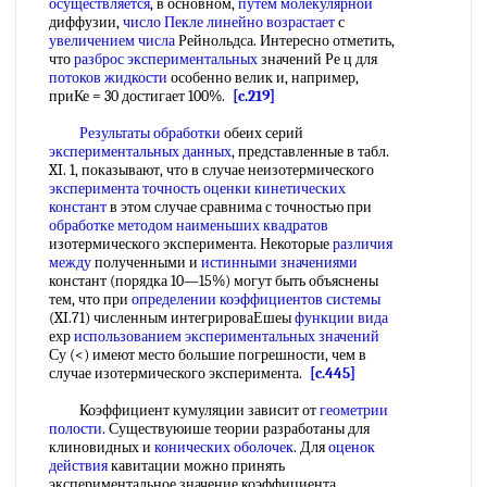
осуществляется
, в основном,
путем молекулярной
диффузии,
число Пекле
линейно возрастает
с
увеличением числа
Рейнольдса. Интересно отметить,
что
разброс экспериментальных
значений Ре ц для
потоков жидкости
особенно велик и, например,
приКе = 30 достигает 100%.
[c.219]
Результаты обработки
обеих серий
экспериментальных данных
, представленные в табл.
XI. 1, показывают, что в случае неизотермического
эксперимента точность оценки
кинетических
констант
в этом случае сравнима с точностью при
обработке методом наименьших квадратов
изотермического эксперимента. Некоторые
различия
между
полученными и
истинными значениями
констант (порядка 10—15%) могут быть объяснены
тем, что при
определении коэффициентов системы
(XI.71) численным интегрироваЕшеы
функции вида
ехр
использованием экспериментальных значений
Су (<) имеют место большие погрешности, чем в
случае изотермического эксперимента.
[c.445]
Коэффициент кумуляции зависит от
геометрии
полости
. Существуюише теории разработаны для
клиновидных и
конических оболочек
. Для
оценок
действия
кавитации можно принять
экспериментальное значение коэффициента,