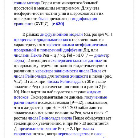
точнее метода
Торли отличающегося большей
простотой и меньшим эмпиризмом. Для учета
несферич-ности частиц угля и шероховатости их
поверхности
была
предложена
модификация
уравнения
(XVII,7).
[c.630]
В рамках
диффузионной модели
(см. раздел VI. )
процессы гидродинамического
перемешивангия
характеризуются
эффективными коэффициентами
продольной
и
поперечной диффузии
Дц, или
числами Пекле
Рец = ц / >ц, PeJ = и1 0 (/ —
диаметр
зерна
). Имеющиеся
экспериментальные данные
по
продольному перемепш-ванию свидетельствуют о
различии в
характере зависимости
числа Пекле
от
числа Рейнольдса
для
потоков жидкости
и газов (рис.
VI.7). В газах при
числах Рейнольдса
от 30 и выше
значение Рец практически постоянно и равно 2 [9,
10]. Иная картина наблюдается в случае
жидких
потоков
. Экснериментальн ге данные,
полученные
различными
исследователями [9—12], показывают,
что в жидкостях при Не = 30-1-200 наблюдаются
значительно меньшие величины Рец, чем в газах. С
ростом
числа Рейнольдса число
Пекле обнаруживает
тенденцию к увеличению, и приКе > 10 достигается
/]
предельное значение
Ре ц = 2. При
малых
скоростях
потока, когда
перенос вещества
в
слое