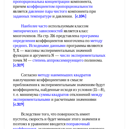
пропорциональна концентрации
компонента,
причем
коэффициентом пропорциональности
является
давление пара чистого
компонента при
заданных температуре
и давлении.
[c.104]
Наиболее часто
используемым классом
эмпирических зависимостей
является класс
многочленов. На стр. 316 представлена
программа
определения
коэффициентов многочлена по
методу
средних
.
Исходными данными
программы являются
Y, X — массивы экспериментальных значений
функции и аргумента N —
число экспериментальных
точек М —
степень аппроксимирующего
полинома.
[c.319]
Согласно
методу наименьших квадратов
наилучшими коэффициентами в смысле
приближения к экспериментальным значениям будут
коэффициенты, найденные исходя из условия (11—8),
т. е. минимума
суммы квадратов
отклонений
между
экспериментальными
и расчетными значениями
[c.319]
Вследствие того, что поверхность имеет
пустоты, скорость и будет меньше этого значенпя и
поэтомз в уравнение вводится
поправочный
коэффициент
, экспериментальное значение которого