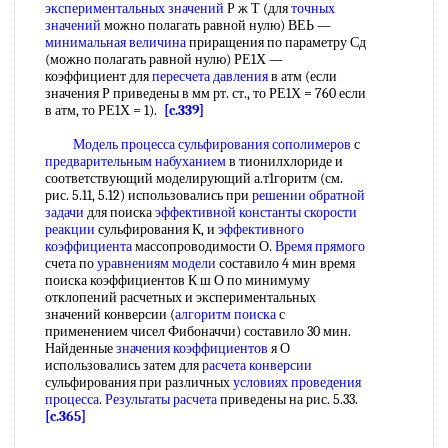
экспериментальных значений
Р ж Т (для
точных
значений
можно полагать равной нулю) ВЕЬ —
минимальная величина
приращения по параметру Сд
(можно полагать равной нулю) РЕ1Х —
коэффициент для
пересчета давления
в атм (если
значения Р приведены в мм рт. ст., то РЕ1Х = 760 если
в атм, то РЕ1Х = 1).
[c.339]
Модель процесса
сульфирования сополимеров
с
предварительным набуханием
в тионилхлориде и
соответствующий моделирующий а.т1горитм (см.
рис. 5.11, 5.12) использовались при
решении обратной
задачи
для поиска
эффективной константы скорости
реакции
сульфирования К, и
эффективного
коэффициента
массопроводимости О.
Время прямого
счета по
уравнениям модели
составило 4 мин время
поиска коэффициентов К ш О по минимуму
отклопений расчетных и экспериментальных
значений конверсии (
алгоритм поиска
с
применением чисел Фибоначчи) составило 30 мин.
Найденные
значения коэффициентов
я О
использовались затем для
расчета конверсии
сульфирования при различных
условиях проведения
процесса
.
Результаты расчета
приведены на рис. 5.33.
[c.365]