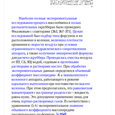
Наиболее полные
экспериментальные
исследования процесса
массообмена в
полых
распылительных
скрубберах было проведено
Фиалковым с соавторами [363, 367-371].
Целью
исследований
был
подбор типа
форсунок и их
расположение в колонне,
величина плотности
орошения и
скорости воздуха
при
условии
ограниченного
гидравлического сопротивления
аппарата
, а также
получение эмпирической формулы
для
расчета скруббера
.
Проводилась очистка
воздуха
от HF, СЬ, SOj водой, содовым и
щелочными
растворами
и
растворами кислот
. При
обработке
экспериментальных
данных определялся
объемный
коэффициент массопередачи
-К а
эквивалентного
колонного
аппарата, работающего в режиме
идеального вытеснения
при постоянстве по
высоте
колонны
. При этом предполагалось, что
равновесная
концентрация
с на
границе раздела
газ—жидкость
равна нулю. Это допущение применимо лишь для
очень
хорошо растворимых газов
. В соответствии с
уравнением (5.4) экспериментальное
значение
объемного коэффициента
массопередачи
рассчитьшалось по формуле
[c.250]