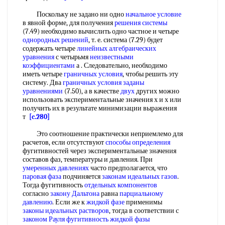
Поскольку не задано ни одно
начальное условие
в явной форме, для получения
решения системы
(7.49) необходимо вычислить одно частное и четыре
однородных решений
, т. е. система (7.29) будет
содержать четыре
линейных алгебраических
уравнения
с четырьмя
неизвестными
коэффициентами
а . Следовательно, необходимо
иметь четыре
граничных условия
, чтобы решить эту
систему. Два
граничных условия
заданы
уравнениями
(7.50), а в качестве
двух
других можно
использовать экспериментальные значения х и х или
получить их в результате минимизации выражения
т
[c.280]
Это соотношение практически неприемлемо для
расчетов, если отсутствуют
способы определения
фугитивностей через экспериментальные значения
составов фаз, температуры и давления. При
умеренных давлениях
часто предполагается, что
паровая фаза
подчиняется
законам идеальных газов
.
Тогда фугитивность
отдельных компонентов
согласно
закону Дальтона
равна
парциальному
давлению
. Если же к
жидкой фазе
применимы
законы идеальных растворов
, тогда в соответствии с
законом Рауля
фугитивность жидкой фазы