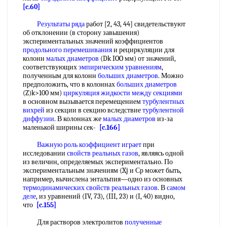
[c.60]
Результаты ряда
работ [2, 43, 44] свидетельствуют
об отклонении (в сторону завышения)
экспериментальных значений коэффициентов
продольного перемешивания
и рециркуляции для
колонн
малых диаметров
(Dk IOO мм) от значений,
соответствующих
эмпирическим уравнениям
,
полученным для колонн
больших диаметров
. Можно
предположить, что в колоннах
больших диаметров
(Z)k>100 мм)
циркуляция жидкости
между секциями
в основном вызывается перемещением
турбулентных
вихрей
из секции в секцию вследствие
турбулентной
диффузии
. В колоннах же
малых диаметров
из-за
маленькой ширины сек-
[c.166]
Важную роль
коэффициент играет
при
исследовании
свойств реальных газов
, являясь одной
из величин, определяемых экспериментально. По
экспериментальным значениям (Xj и Ср может быть,
например, вычислена энтальпия—одно из основных
термодинамических свойств реальных газов
. В
самом
деле
, из уравнений (IV, 73), (III, 23) и (I, 40) видно,
что
[c.155]
Для растворов электролитов
полученные