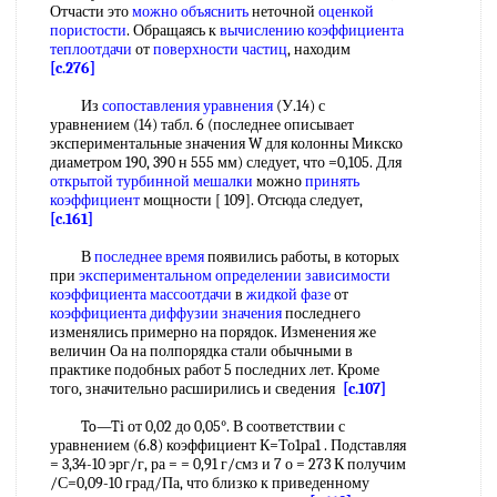
Отчасти это
можно объяснить
неточной
оценкой
пористости
. Обращаясь к
вычислению коэффициента
теплоотдачи
от
поверхности частиц
, находим
[c.276]
Из
сопоставления уравнения
(У.14) с
уравнением (14) табл. 6 (последнее описывает
экспериментальные значения W для колонны Микско
диаметром 190, 390 н 555 мм) следует, что =0,105. Для
открытой турбинной мешалки
можно
принять
коэффициент
мощности [ 109]. Отсюда следует,
[c.161]
В
последнее время
появились работы, в которых
при
экспериментальном определении зависимости
коэффициента массоотдачи
в
жидкой фазе
от
коэффициента диффузии значения
последнего
изменялись примерно на порядок. Изменения же
величин Оа на полпорядка стали обычными в
практике подобных работ 5 последних лет. Кроме
того, значительно расширились и сведения
[c.107]
To—Ti от 0,02 до 0,05°. В соответствии с
уравнением (6.8) коэффициент К=То1ра1 . Подставляя
= 3,34-10 эрг/г, ра = = 0,91 г/смз и 7 о = 273 К получим
/С=0,09-10 град/Па, что близко к приведенному