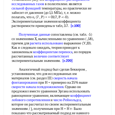
исследованных газов
в полиэтилене. является
сильной функцией
температуры, но практически не
зайисит от давления (до 1,5 МПа), т, е. можно
полагать, что о, (7 , Р) = = 01(7, Р-<-0).
Экспериментальные значения коэффициента
растворимости приведены в табл, 3.7.
[c.100]
Полученные данные
сопоставлены (см. табл. -5)
со значениями X, вычисленными по уравнению ( ,58),
причем для
расчета использовано
выражение (У,33).
Как и следовало ожидать, теория приводит к
заниженны.м
коэффициентам переноса
, но порядок
рассчитанных
величин соответствует
экспериментальным значениям.
[c.220]
Аналогичный подход был сделан Беккером ,
установившим, что для исследованных им
материалов (см. раздел III)
скорость начала
фонтанирования
при Н = примерно на 25% выше
скорости начала псевдоожижения
. Однако он
предложил вместо уравнения Эргана использовать
равноценное уравнение, включающее
коэффициент
лобового сопротивления
и
число Рейнольдса
,
которое он рассчитал по своим экспериментальным
значениям / j, полученным при Н = Н т- Было
показано что рассматриваемый подход не намного