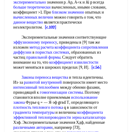
экспериментально
значения р. Ар, А<к и Ai p всегда
больше теоретически
вычисленных, иными словами,
коэффициент >1. При
близком значении
опытных и
вычисленных величин
можно говорить о том, что
данное вещество
является практически
неэлектролитом.
[c.102]
Экспериментальные значения соответствующие
эффузионному переносу
, приведены в [9] там же
изложен
метод расчета коэффициента
сопротивления
диффузии
в
пористых системах
, образованных из
частиц
правильной формы
. Следует обратить
внимание на то, что
коэффициент извилистости
может меняться в широких пределах [9, И].
[c.56]
Законы переноса вещества
и тепла идентичны.
Из-за
развитой внутренней
поверхности имеет место
интенсивный теплообмен
между обеими фазами,
приводящий к
гомогенизации системы
. Поэтому
становится вполне приемлемым
использование
закона
Фурье q = — Я-эф grad Т, определяющего
плотность теплового потока
q в зависимости от
градиента температуры
и величины
коэффициента
эффективной теплопроводности
зерна катализатора
Хэф. Экспериментальные значения Хдф, найденные
различными авторами
, например [73],