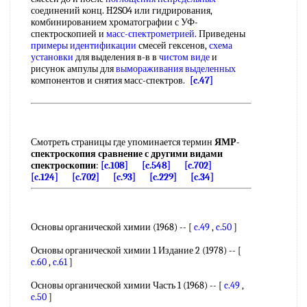
соединений конц. H2SO4 или гидрирования,
комбинированием хроматографии с УФ-
спектроскопией и
масс-спектрометрией
. Приведены
примеры идентификации
смесей гексенов,
схема
установки
для выделения в-в в
чистом виде
и
рисунок ампулы для
вымораживания выделенных
компонентов и снятия масс-спектров.
[c.47]
Смотреть страницы где упоминается термин
ЯМР-
спектроскопия сравнение с другими видами
спектроскопии
:
[c.108]
[c.548]
[c.702]
[c.124]
[c.702]
[c.93]
[c.229]
[c.34]
Основы органической химии (1968) -- [
c.49
,
c.50
]
Основы органической химии 1 Издание 2 (1978) -- [
c.60
,
c.61
]
Основы органической химии Часть 1 (1968) -- [
c.49
,
c.50
]