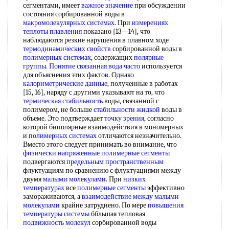
сегментами, имеет
важное значение
при обсуждении
состояния сорбированной воды в
макромолекулярных системах
. При
измерениях
теплоты плавления
показано [13—14], что
наблюдаются резкие нарушения в плавном ходе
термодинамических свойств
сорбированной воды в
полимерных системах
, содержащих
полярные
группы
.
Понятие связанная
вода часто
используется
для объяснения этих фактов. Однако
калориметрические данные
, полученные в работах
[15, 16], наряду с другими указывают на то, что
термическая стабильность
воды, связанной с
полимером, не больше
стабильности жидкой
воды в
объеме. Это подтверждает
точку зрения
, согласно
которой биполярные взаимодействия в мономерных
и
полимерных системах
отличаются незначительно.
Вместо этого следует принимать во внимание, что
физически напряженные
полимерные сегменты
подвергаются
предельным пространственным
флуктуациям по сравнению с флуктуациями между
двумя
малыми молекулами
. При
низких
температурах
все
полимерные сегменты
эффективно
замораживаются, а
взаимодействие между
малыми
молекулами
крайне затруднено. По мере
повышения
температуры системы
ббльшая тепловая
подвижность молекул
сорбированной воды