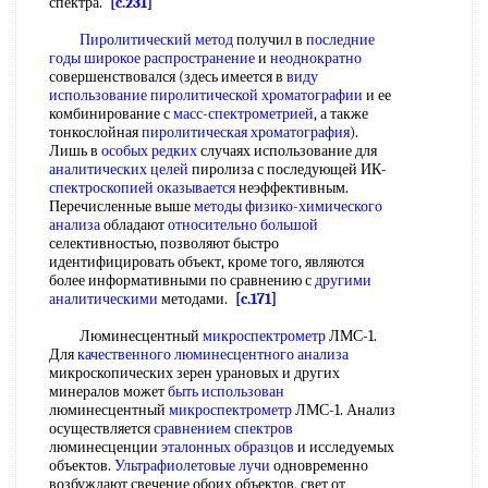
спектра.
[c.231]
Пиролитический метод
получил в
последние
годы
широкое распространение
и
неоднократно
совершенствовался (здесь имеется в
виду
использование
пиролитической хроматографии
и ее
комбинирование с
масс-спектрометрией
, а также
тонкослойная
пиролитическая хроматография
).
Лишь в
особых редких
случаях использование для
аналитических целей
пиролиза с последующей ИК-
спектроскопией оказывается
неэффективным.
Перечисленные выше
методы физико-химического
анализа
обладают
относительно большой
селективностью, позволяют быстро
идентифицировать объект, кроме того, являются
более информативными по сравнению с
другими
аналитическими
методами.
[c.171]
Люминесцентный
микроспектрометр
ЛМС-1.
Для
качественного люминесцентного анализа
микроскопических зерен урановых и других
минералов может
быть использован
люминесцентный
микроспектрометр
ЛМС-1. Анализ
осуществляется
сравнением спектров
люминесценции
эталонных образцов
и исследуемых
объектов.
Ультрафиолетовые лучи
одновременно
возбуждают свечение обоих объектов, свет от