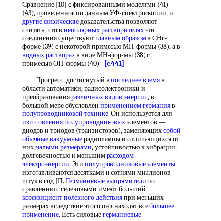
Сравнение [10] с фиксированными моделями (41) —
(43), проведенное по данным УФ-спектроскопии, и
другие физические
доказательства позволяют
считать, что в
неполярных растворителях
эти
соединения существуют
главным образом
в СНг-
форме (39) с некоторой примесью МН-формы (38), а в
водных растворах
в виде МН-фор-мы (38) с
примесью ОН-формы (40).
[c.441]
Прогресс, достигнутый в
последнее время
в
области автоматики, радиоэлектроники и
преобразования
различных видов энергии
, в
большой мере обусловлен
применением германия
в
полупроводниковой технике
. Он используется для
изготовления полупроводниковых
элементов —
диодов и триодов (транзисторов), заменяющих
собой
обычные вакуумные
радиолампы и отличающихся от
них
малыми размерами
, устойчивостью к вибрации,
долговечностью и меньшим
расходом
электроэнергии
. Эти
полупроводниковые элементы
изготавливаются десятками и сотнями миллионов
штук в год [П.
Германиевые выпрямители
по
сравнению с селеновыми имеют больший
коэффициент полезного действия
при меньших
размерах вследствие этого они находят все
большее
применение
. Есть силовые
германиевые