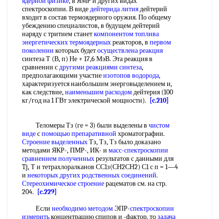
ядерной физике
, в ЯМР и других видах
спектроскопии. В виде
дейтерида лития
дейтерий
входит в состав термоядерного оружия. По общему
убеждению специалистов, в будущем дейтерий
наряду с тритием станет
компонентом топлива
энергетических термоядерных
реакторов, в
первом
поколении
которых будет
осуществлена реакция
синтеза Т (В, п) Не + 17,6 МэВ. Эта реакция в
сравнении с
другими реакциями синтеза
,
предполагающими участие
изотопов водорода
,
характеризуется наибольшим энерговыделением и,
как следствие,
наименьшим расходом
дейтерия (100
кг/год на 1 ГВт электрической мощности).
[c.210]
Теломеры Тз (ге = 3) были выделены в
чистом
виде
с
помощью препаративной
хроматографии.
Строение выделенных
Тз, Тз, Тз было доказано
методами ЯКР-, ПМР-, ИК- и
масс-спектроскопии
сравнением полученных
результатов с данными для
Tj, Т и тетрахлоралканов СС1з(СН2СН2) С1 с п = 1—4
и
некоторых других
родственных соединений
.
Стереохимическое строение
рацематов см. на стр.
204.
[c.229]
Если
необходимо методом
ЭПР-
спектроскопии
измерить
концентрацию спипов и -фактор, то
задача