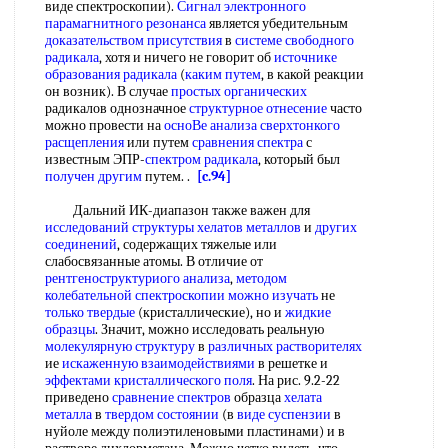
виде спектроскопии).
Сигнал электронного
парамагнитного резонанса
является убедительным
доказательством присутствия
в
системе свободного
радикала
, хотя и ничего не говорит об
источнике
образования радикала
(
каким путем
, в какой реакции
он возник). В случае
простых органических
радикалов однозначное
структурное отнесение
часто
можно провести на
осноВе анализа
сверхтонкого
расщепления
или путем
сравнения спектра
с
известным ЭПР-
спектром радикала
, который был
получен другим
путем. .
[c.94]
Дальний ИК-диапазон также важен для
исследований структуры
хелатов металлов
и
других
соединений
, содержащих тяжелые или
слабосвязанные атомы. В отличие от
рентгеноструктуриого анализа
,
методом
колебательной спектроскопии
можно изучать
не
только твердые
(кристаллические), но и
жидкие
образцы
. Значит, можно исследовать реальную
молекулярную структуру
в
различных растворителях
ие
искаженную взаимодействиями
в решетке и
эффектами кристаллического поля
. На рис. 9.2-22
приведено
сравнение спектров
образца
хелата
металла
в
твердом состоянии
(в
виде суспензии
в
нуйоле между полиэтиленовыми пластинами) и в