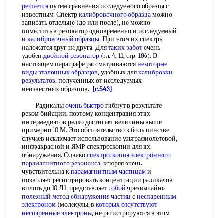
решается
путем сравнения исследуемого образца с
известным. Спектр
калибровочного образца
можно
записать отдельно (до или после), но можно
поместить в резонатор одновременно и исследуемый
и
калибровочный образцы
. При этом их спектры
наложатся друг на друга. Для
таких работ
очень
удобен
двойной резонатор
(гл. 4, 11, стр. 186). В
настоящем параграфе рассматриваются
некоторые
виды
эталонных образцов
, удобных для
калибровки
результатов
, полученных от исследуемых
неизвестных образцов.
[c.543]
Радикалы
очень быстро
гибнут в результате
реком бийации, поэтому концентрация этих
интермедиатов редко достигает величины выше
примерно 10 М. Это обстоятельство в большинстве
случаев исключает использование ультрафиолетовой,
инфракрасной и ЯМР спектроскопии для их
обнаружения. Однако
спектроскопия электронного
парамагнитного резонанса
, коюряя очень
чувствительна к
парамагнитным частицам
и
позволяет регистрировать концентрации радикалов
вплоть до 10 Л1, представляет
собой
чрезвычайно
полезный метод
обнаружения частиц
с
неспаренным
электроном
(молекулы, в
которых отсутствуют
неспаренные электроны
, не регистрируются в этом