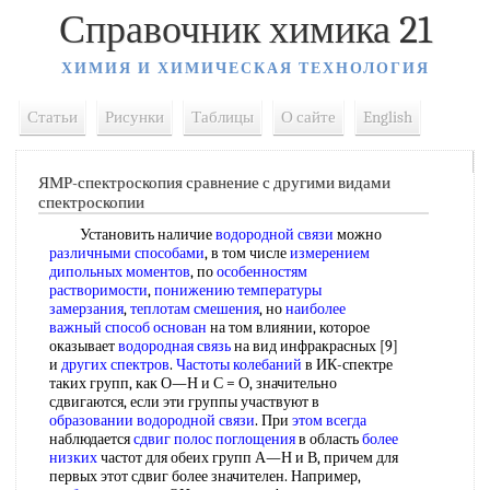
Справочник химика 21
ХИМИЯ И ХИМИЧЕСКАЯ ТЕХНОЛОГИЯ
Статьи
Рисунки
Таблицы
О сайте
English
ЯМР-спектроскопия сравнение с другими видами
спектроскопии
Установить наличие
водородной связи
можно
различными способами
, в том числе
измерением
дипольных моментов
, по
особенностям
растворимости
,
понижению температуры
замерзания
,
теплотам смешения
, но
наиболее
важный
способ основан
на том влиянии, которое
оказывает
водородная связь
на вид инфракрасных [9]
и
других спектров
.
Частоты колебаний
в ИК-спектре
таких групп, как О—Н и С = О, значительно
сдвигаются, если эти группы участвуют в
образовании водородной связи
. При
этом всегда
наблюдается
сдвиг полос поглощения
в область
более
низких
частот для обеих групп А—Н и В, причем для
первых этот сдвиг более значителен. Например,