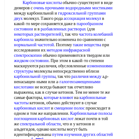
Карбоновые кислоты
обычно существуют в виде
димеров с
очень прочными
водородными мостиками
между карбонильной и
гидроксильной группами
двух
молекул. Такого рода
ассоциация молекул
в
какой-то мере сохраняется даже в
парообразном
состоянии
и в
разбавленных растворах
(для
некоторых растворителей
), так что
частота колебаний
карбонила
значительно изменена по сравнению с
нормальной частотой
. Поэтому
такие вещества
при
исследовании их
методом инфракрасной
спектроскопии
обычно применяются в твердом или
жидком состоянии
. При этом в какой-то степени
маскируются различия, обусловленные
изменениями
структуры
молекулы непосредственно вблизи
карбонильной группы
, так что
различия между
а,р-
ненасыщен-ными или а-
галогензамещенными
кислотами
не всегда бывают так отчетливо
выражены, как в случае кетонов. Тем не менее те же
самые факторы,
которые влияют
на
карбонильные
частоты
кетонов, обычно действуют в случае
карбоновых кислот
и
смещение полос
происходит в
одном и том же направлении.
Карбонильные полосы
поглощения
карбоновых кислот
лежат почти в той
же
спектральной области
, что и у кетонов и
альдегидов, однако кислоты могут быть
идентифицированы
путем изучения
других областей