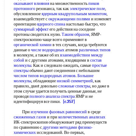
оказывают влияния
на множественность
пиков
протонного
резонанса, так как
электрическое поле
,
обусловленное
ядерным квадрупольным моментом
,
взаимодействует с
окружающими полями
и изменяет
ориентацию
ядерного спина
настолько быстро, что
суммарный эффект
его действия на соседние
протоны сводится к нулю.
Таким образом
, ЯМР-
спектроскопию чаще всего применяют в
органической химии
в тех случаях, когда требуются
данные о
числе водородных
атомов
различных типов
в молекуле, а также об их
взаимодействии между
собой
и с другими атомами, входящими в
состав
молекулы
. Как и следовало ожидать, самые
простые
спектры
обычно дают соединения с небольшим
числом типов
водородных атомов
.
Большие
молекулы
, обладающие
низкой симметрией
, как
правило, дaюt довольно
сложные спектры
, но даже в
этом случае удается получить ценные данные, не
проводя
полного анализа спектра
ЯМР и не
идентифицируя все пики.
[c.257]
При
изучении фазовых равновесий
в среде
сжиженных газов
и при
количественных анализах
ИК-спектроскопия обнаруживает ряд преимуществ
по сравнению с
другими методами физико-
химических
исследований. Во-первых,