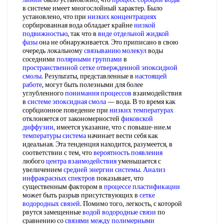
в системе имеет многослойный характер. Было
установлено, что при
низких концентрациях
сорбированная вода обладает крайне
низкой
подвижностью
, так что в
виде отдельной
жидкой
фазы
она не обнаруживается. Это приписано в свою
очередь локальному
связыванию молекул
воды
соседними
полярными группами
в
пространственной сетке
отвержденной эпоксидной
смолы
. Результаты, представленные в
настоящей
работе
, могут быть полезными для более
углубленного
понимания процессов
взаимодействия
в
системе эпоксидная смола
— вода. В то время как
сорбционное поведение при
низких температурах
отклоняется от закономерностей
фиковской
диффузии
, имеется указание, что с повыше-ние.м
температуры система
начинает вести себя как
идеальная. Эта тенденция находится, разумеется, в
соответствии с тем, что
вероятность появления
любого
центра взаимодействия
уменьшается с
увеличением
средней энергии системы
.
Анализ
инфракрасных спектров
показывает, что
существенным фактором в
процессе пластификации
может быть разрыв присутствующих в
сетке
водородных связей
. Помимо того, легкость, с которой
рвутся замещенные
водой водородные связи
по
сравнению со
связями между полимерными