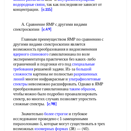
водородные связи
, так как последняя не зависит от
концентрации.
[c.115]
А. Сравнение ЯМР с другими видами
спектроскопии
[c.49]
Главным преимуществом ЯМР по сравнению с
другими видами спектроскопии является
возможность преобразования и видоизменения
ядерного спинового
гамильтониана по воле
экспериментатора практически без каких-либо
ограничений и подгонки его под
специальные
требования
решаемой задачи. Из-за
большой
сложности
картины не полностью
разрешенных
линий
многие инфракрасные и
ультрафиолетовые
спектры
невозможно расшифровать. Однако в ЯМР
преобразование гамильтониана
таким образом
,
чтобы можно было подробно проанализировать
спектр, во многих случаях позволяет упростить
сложные спектры.
[c.98]
Значительно
более строгое
и глубокое
исследование проведено с 1-замещенными
пиразолонами-5, которые могут существовать в трех
возможных
изомерных формах
(38) — (40).