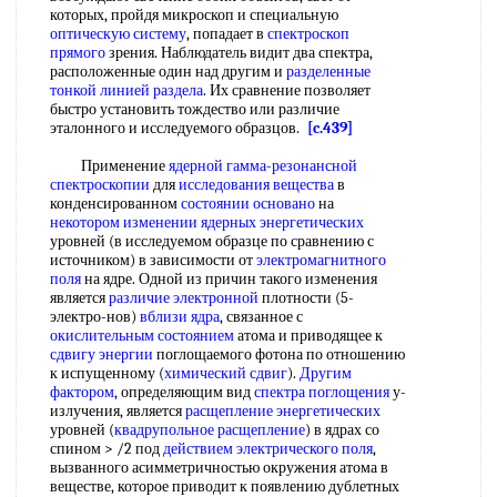
которых, пройдя микроскоп и специальную
оптическую систему
, попадает в
спектроскоп
прямого
зрения. Наблюдатель видит два спектра,
расположенные один над другим и
разделенные
тонкой
линией раздела
. Их сравнение позволяет
быстро установить тождество или различие
эталонного и исследуемого образцов.
[c.439]
Применение
ядерной гамма-резонансной
спектроскопии
для
исследования вещества
в
конденсированном
состоянии основано
на
некотором изменении
ядерных энергетических
уровней (в исследуемом образце по сравнению с
источником) в зависимости от
электромагнитного
поля
на ядре. Одной из причин такого изменения
является
различие электронной
плотности (5-
электро-нов)
вблизи ядра
, связанное с
окислительным состоянием
атома и приводящее к
сдвигу энергии
поглощаемого фотона по отношению
к испущенному (
химический сдвиг
).
Другим
фактором
, определяющим вид
спектра поглощения
у-
излучения, является
расщепление энергетических
уровней (
квадрупольное расщепление
) в ядрах со
спином > /2 под
действием электрического поля
,
вызванного асимметричностью окружения атома в
веществе, которое приводит к появлению дублетных