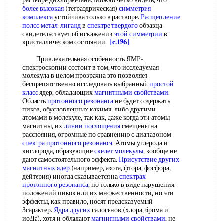
растворе дихлорметана. Можно четко видеть, что
более высокая
(тетраэдрическая)
симметрия
комплекса
устойчива только в растворе.
Расщепление
полос
метал-лиганд
в
спектре твердого
образца
свидетельствует об искажении
этой симметрии
в
кристаллическом состоянии.
[c.196]
Привлекательная особенность ЯМР-
спектроскопии состоит в том, что исследуемая
молекула в целом прозрачна это позволяет
беспрепятственно исследовать выбранный
простой
класс
ядер, обладающих
магнитными свойствами
.
Область
протонного резонанса
не будет содержать
пиков, обусловленных какими-либо другими
атомами в молекуле, так как, даже когда эти атомы
магнитны, их
линии поглощения
смещены на
расстояния, огромные по сравнению с диапазоном
спектра протонного резонанса
. Атомы углерода и
кислорода, образующие
скелет молекулы
, вообще не
дают самостоятельного эффекта.
Присутствие других
магнитных ядер
(например, азота, фтора, фосфора,
дейтерия) иногда сказывается на
спектрах
протонного резонанса
, но только в виде нарушения
положений пиков нли их множественности, но эти
эффекты, как правило, носят предсказуемый
Зсарактер.
Ядра других
галогенов (хлора, брома и
иоДа), хотя и обладают
магнитными свойствами
, не