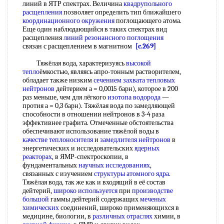
линий в ЯТР спектрах. Величина
квадрупольного
расщепления
позволяет определить тип ближайшего
координационного окружения
поглощающего атома.
Еще один наблюдающийся в таких спектрах вид
расщепления
линий резонансного поглощения
связан с расщеплением в магнитном
[c.269]
Тяжёлая вода, характеризуясь
высокой
тепло
ёмкостью, являясь апро-тонным растворителем,
обладает также низким
сечением захвата тепловых
нейтронов
дейтерием а = 0,0015 барн), которое в 200
раз меньше, чем для лёгкого
изотопа водорода
—
протия а = 0,3 барн). Тяжёлая вода по замедляющей
способности в отношении нейтронов в 3-4 раза
эффективнее графита. Отмеченные обстоятельства
обеспечивают использование тяжёлой воды в
качестве теплоносителя
и
замедлителя нейтронов
в
энергетических и исследовательских
ядерных
реакторах
, в ЯМР-спектроскопии, в
фундаментальных
научных исследованиях
,
связанных с изучением
структуры атомного ядра
.
Тяжёлая вода, так же как и входящий в её состав
дейтерий,
широко используется
при
производстве
большой
гаммы дейтерий содержащих
меченых
химических
соединений, широко применяющихся в
медицине, биологии, в
различных отраслях
химии, в