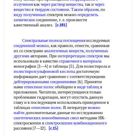
излучения
как
через раствор вещества
, так и
через
вещество
в
твердом состоянии
.
Таким образом
, по
виду полученных
спектров можно
определить
химическое
соединение, т. е. произвести
качественный анализ.
[c.181]
Спектральные полосы поглощения
исследуемых
соединений можно
, как правило, отнести, сравнивая
их со спектрами
аналогичных веществ
,
полученных
другими
авторами. При
интерпретации спектров
мы
использовали в качестве
справочного материала
монографии [1—4] и таблицы [5]. Для полистирола и
полистиролсульфоновой кислоты
достаточную
информацию дает сравнение с соответствующими
дейтерированными соединениями
[6]. Принятое
нами
отнесение полос
обобщено в
виде таблиц
в
приложении. Читатели, интересующиеся только
проблемами гидратации, могут опустить данную
главу и в последующем использовать приведенное в
таблицах
отнесение полос
. В литературе
можно
найти
дополнительные данные по исследованию
синтетических ионообменных смол
методами ИК-
спектроскопии и
спектроскопии комбинационного
рассеяния [7—12].
[c.15]