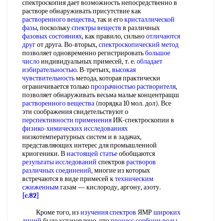
спектроскопия дает возможность непосредственно в
растворе обнаруживать присутствие как
растворенного вещества
, так и его
кристаллической
фазы
, поскольку
спектры веществ
в различных
фазовых состояниях
, как правило, сильно
отличаются
друг
от друга. Во-вторых,
спектроскопический метод
позволяет одновременно регистрировать
большое
число
индивидуальных примесей, т. е.
обладает
избирательностью
. В-третьих,
высокая
чувствительность
метода, которая практически
ограничивается только
прозрачностью растворителя
,
позволяет обнаруживать весьма малые концентращш
растворенного вещества
(порядка 10 мол. дол). Все
эти соображения свидетельствуют о
перспективности применения
ИК-спектроскопии в
физико-химических исследованиях
низкотемпературных систем и в задачах,
представляющих интерес для промышленной
криогеники. В
настоящей статье
обобщаются
результаты исследований
спектров
растворов
различных соединений
, многие из которых
встречаются в виде примесей к
техническим
сжиженным
газам — кислороду, аргону, азоту.
[c.82]
Кроме того, из
изучения спектров
ЯМР
широких
линий
было установлено, что
процесс сорбции воды