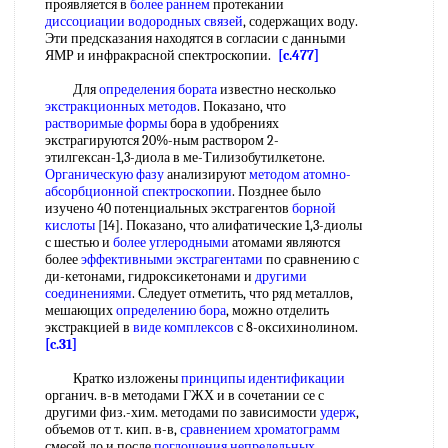
проявляется в
более раннем
протекании
диссоциации водородных связей
, содержащих воду.
Эти предсказания находятся в согласии с данными
ЯМР и инфракрасной спектроскопии.
[c.477]
Для
определения бората
известно несколько
экстракционных методов
. Показано, что
растворимые формы
бора в удобрениях
экстрагируются 20%-ным раствором 2-
этилгексан-1,3-диола в ме-Тилизобутилкетоне.
Органическую фазу
анализируют
методом атомно-
абсорбционной спектроскопии
. Позднее было
изучено 40 потенциальных экстрагентов
борной
кислоты
[14]. Показано, что алифатические 1,3-диолы
с шестью и
более углеродными
атомами являются
более
эффективными экстрагентами
по сравнению с
ди-кетонами, гидроксикетонами и
другими
соединениями
. Следует отметить, что ряд металлов,
мешающих
определению бора
, можно отделить
экстракцией в
виде комплексов
с 8-оксихинолином.
[c.31]
Кратко изложены
принципы идентификации
органич. в-в методами ГЖХ и в сочетании се с
другими физ.-хим. методами по зависимости
удерж
,
объемов от т. кип. в-в,
сравнением хроматограмм
смесей до и после
поглощения непредельных