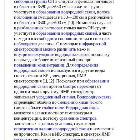
свободная группа
ОН в спиртах и фенолах поглощает
в области от 3590 до 3650 см если же эта группа
участвует в
образовании водородной связи
,
полоса
поглощения
смещается на 50—100 см и расположена
в области от 3500 до 3600 см [10]. Во многих случаях
в
разбавленных растворах
только часть ОН-групп
участвует в
образовании водородных связей
, а часть
находится в
свободном состоянии
, тогда в
спектрах
наблюдается
два пика. С помощью
инфракрасной
спектроскопии
можно различить
меж- и
внутримолекулярные водородные связи
, поскольку
первые дают более интенсивный пик при
повышении концентрации
. Для
определения
водородных связей
используются и другие виды
спектроскопии КР-, электронная, ЯМР-
сиектроскопия [11, 12]. Поскольку при
образовании
водородной связи
протон
быстро переходит
от
одного атома к другому, ЯМР-спектрометр
записывает
усредненный сигнал
.
Водородную связь
определяют обычно по
смещению химического
сдвига в более
слабое поле
.
Водородная связь
меняется в зависимости от температуры и
концентрации, поэтому
сравнение спектров
,
записанных в
разных условиях
, служит для
определения наличия
водородной связи
и измерения
ее прочности. Как и в ИК-спектрах, в спектрах ЯМР
можно различить
меж- и
внутримолекулярные