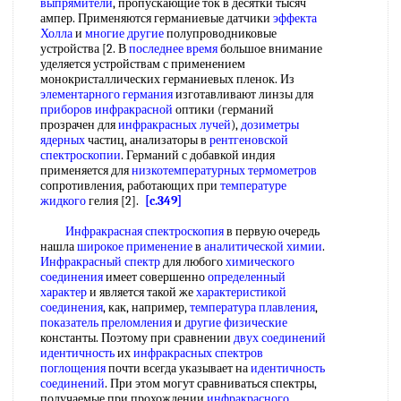
выпрямители
, пропускающие ток в десятки тысяч
ампер. Применяются германиевые датчики
эффекта
Холла
и
многие другие
полупроводниковые
устройства [2. В
последнее время
большое внимание
уделяется устройствам с применением
монокристаллических германиевых пленок. Из
элементарного германия
изготавливают линзы для
приборов инфракрасной
оптики (германий
прозрачен для
инфракрасных лучей
),
дозиметры
ядерных
частиц, анализаторы в
рентгеновской
спектроскопии
. Германий с добавкой индия
применяется для
низкотемпературных термометров
сопротивления, работающих при
температуре
жидкого
гелия [2].
[c.349]
Инфракрасная спектроскопия
в первую очередь
нашла
широкое применение
в
аналитической химии
.
Инфракрасный спектр
для любого
химического
соединения
имеет совершенно
определенный
характер
и является такой же
характеристикой
соединения
, как, например,
температура плавления
,
показатель преломления
и
другие физические
константы. Поэтому при сравнении
двух
соединений
идентичность
их
инфракрасных спектров
поглощения
почти всегда указывает на
идентичность
соединений
. При этом могут сравниваться спектры,
получаемые при прохождении
инфракрасного