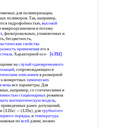
еняемых для полимеризации,
ых полимеров. Так, например,
ются гидрофобностью,
высокой
 и микроорганизмов и потому
ых
, фильтровальных, упаковочных и
ь, бесцветность,
ластические свойства
разность применения
его в
 стекла
. Характерной осо-
[c.711]
бщение на
случай одновременного
реакций
, сопровождающихся
тическим описанием
в размерной
ета конкретных
химических
делены
все параметры. Для
нных, например, со статическими и
енностью стационарных
режимов
овать математическую модель
,
м приведенных ранее допущений,
 (3.22а) —(3.22к), для
трубчатого
первого порядка
, и
температура
наковая по
всей
длине, можно