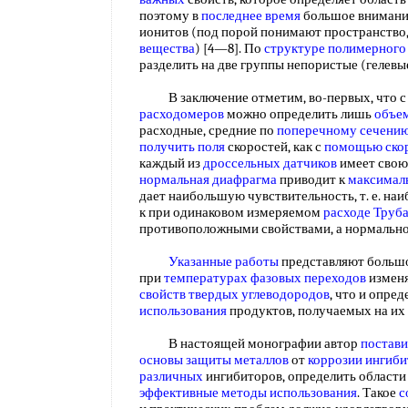
поэтому в
последнее время
большое внимани
ионитов (под порой понимают пространство
вещества
) [4—8]. По
структуре полимерного
разделить на две группы непористые (гелев
В заключение отметим, во-первых, что 
расходомеров
можно определить лишь
объе
расходные, средние по
поперечному сечению
получить поля
скоростей, как с
помощью ско
каждый из
дроссельных датчиков
имеет сво
нормальная диафрагма
приводит к
максимал
дает наибольшую чувствительность, т. е. н
к при одинаковом измеряемом
расходе Труб
противоположными свойствами, а нормальн
Указанные работы
представляют боль
при
температурах фазовых переходов
изменя
свойств твердых углеводородов
, что и опре
использования
продуктов, получаемых на их
В настоящей монографии автор
постави
основы защиты металлов
от
коррозии ингиб
различных
ингибиторов, определить области
эффективные методы использования
. Такое
с