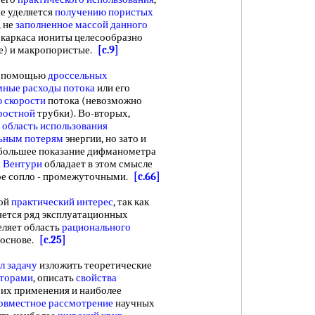
е уделяется
получению пористых
, не
заполненное массой
данного
каркаса иониты целесообразно
ые) и макропористые.
[c.9]
с помощью
дроссельных
мные расходы потока
или его
 скорости
потока (невозможно
ростной
трубки). Во-вторых,
ю
область использования
ьным потерям
энергии, но зато и
аибольшее показание дифманометра
а Вентури
обладает в этом смысле
ое сопло - промежуточными.
[c.66]
шой
практический интерес
, так как
ется ряд эксплуатационных
деляет область
рационального
 основе.
[c.25]
л задачу
изложить теоретические
иторами
, описать
свойства
 их применения и наиболее
овместное рассмотрение
научных