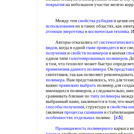
покрытия
на небольшом участке железо корр
Между тем
свойства рубидия
и цезия о
использования
их в таких областях, как элек
атомная энергетика
и
космическая техника
.
Авторы отказались от
систематического
видов
, когда в одной
главе приводятся
все све
получения
и
свойств полимеров
и кончая
сво
одном типе
галогенированных полимеров
. Д
в том, что технолог может быстро определи
применения
данного полимера
. Он
представл
синтетиков, так как позволяет рекомендоват
полимера
. Нам представлялось, что для те
важно
правильно выбрать
полимер для создан
имеющихся полимеров, а следовательно, им
сравнивать близкие по
типу полимеры
межд
выбранный нами, заключается в том, что вн
способы получения
, структура и
свойства из
(включая
процессы сшивания
и стабилизации
особенностях отдельных
полиме-
[c.5]
Проницаемость полимерного
каркаса и
важных
свойств, которое определяет область