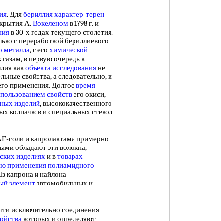
ия
. Для
бериллия характер
-
терен
крытия А.
Вокеленом
в 1798 г. и
ния
в 30-х годах текущего столетия.
лько с переработкой бериллиевого
о металла
, с его
химической
 газам, в первую очередь к
ллия как
объекта исследования
не
льные свойства, а следовательно, и
его применения. Долгое
время
спользованием свойств
его окиси,
ных изделий
, высококачественного
ых колпачков и специальных стекол
АГ-соли и капролактама примерно
рыми обладают эти волокна,
ских изделиях
и в
товарах
ью применения полиамидного
з капрона и найлона
ый элемент
автомобильных и
чти исключительно соединения
войства
которых и определяют