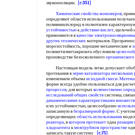
звукоизоляции.
[c.351]
Химические свойства мономеров
, прим
определяют области использования получаем
поливинилхлорид и полиэтилен характеризу
устойчивостью
к
действию кислот
, щелочей
применяются в
качестве электроизоляционн
других технических
материалов. Прозрачност
морозостойкость, хорошие механические и
э
полиметилметакрилата обусловили
целесооб
производстве безосколочного
органического
Настоящая модель легко допускает обо
протекания в
зерне катализатора
нескольких 
изменением объема
исходной смеси
.
Матема
форме всегда удобно пользоваться для расч
процессов
, для которых
количественно опре
исследований общих свойств
системы, связа
динамическими характеристиками
множеств
и их устойчивостью, целесообразно
использ
записанную в
безразмерной форме
. С учето
определяющих
область использования
модели
реактора
, в
котором протекает
одна
реакция 
хладоагента
к
межтрубном пространстве
оди
записать такую систему
[c.75]