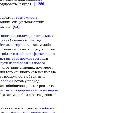
одировать не будет.
[c.280]
пределяют
возможность
троника, специальная оптика,
 Именно
[c.7]
 описания
полимеров отдельных
дения (начиная от
метода
йствами изделий
), о каком-либо
остоинство такого подхода состоит
ть
области наиболее эффективного
яет интерес
прежде всего
для
ь
пути использования
нового
хнологов, применяющих полимеры,
ия того или иного изделия из ряда
еть возможность объективно
у
собой
. Поэтому подход,
ачале обобщенно рассматриваются
вестных
хлорированных полимеров
), а затем сообщаются сведения об
онита является одним из
наиболее
 его
практического использования
,