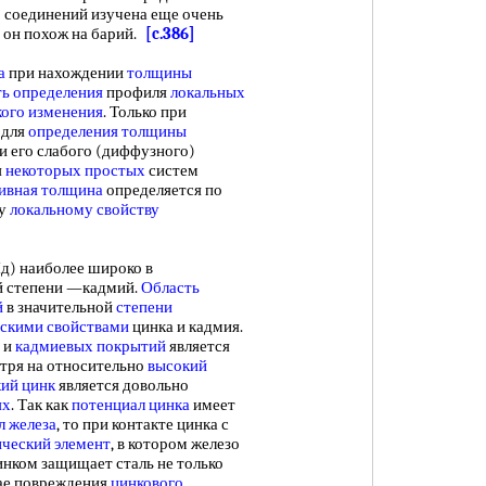
о соединений изучена еще очень
он похож на барий.
[c.386]
а
при нахождении
толщины
ь определения
профиля
локальных
кого изменения
. Только при
а для
определения толщины
и его слабого (диффузного)
я
некоторых простых
систем
ивная толщина
определяется по
му
локальному свойству
Нд) наиболее широко в
й степени —кадмий.
Область
й
в значительной
степени
скими свойствами
цинка и кадмия.
 и
кадмиевых покрытий
является
отря на относительно
высокий
ий цинк
является довольно
ях
. Так как
потенциал цинка
имеет
л железа
, то при контакте цинка с
ический элемент
, в котором железо
инком защищает сталь не только
чае повреждения
цинкового