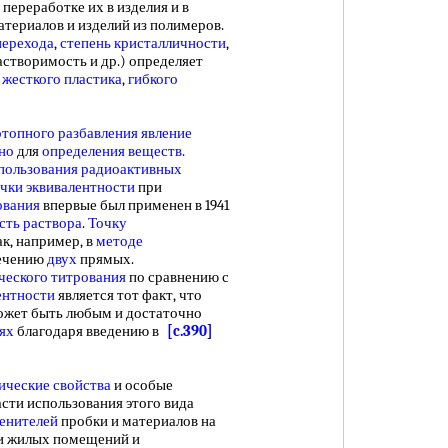
переработке их в изделия и в
териалов и изделий из полимеров.
перехода
,
степень кристалличности
,
растворимость и др.) определяет
е
жесткого пластика
,
гибкого
отопного разбавления
явление
но
для
определения веществ
.
пользования радиоактивных
чки эквивалентности
при
ования
впервые был применен в 1941
сть раствора
.
Точку
к, например, в
методе
сечению
двух
прямых.
ческого титрования
по сравнению с
ентности
является тот факт, что
ожет быть любым и достаточно
ях
благодаря введению в
[c.390]
ические свойства
и особые
сти использования этого вида
менителей
пробки и материалов на
ции жилых помещений и