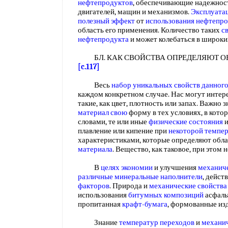
нефтепродуктов
, обеспечивающие надежнос
двигателей, мащин и механизмов.
Эксплуата
полезный эффект
от
использования нефтепр
область его применения. Количество таких
с
нефтепродукта
и может колебаться в широк
БЛ. КАК СВОЙСТВА ОПРЕДЕЛЯЮТ О
[c.117]
Весь
набор уникальных
свойств данног
каждом конкретном случае. Нас могут интер
такие, как цвет, плотность или запах. Важно з
материал свою
форму в тех условиях, в кото
словами, те или иные
физические состояния
плавление или кипение при
некоторой темпе
характеристиками, которые определяют обл
материала
. Вещество, как таковое, при этом
В
целях экономии
и улучшения
механиче
различные
минеральные наполнители
, дейст
факторов
. Природа и
механические свойства
использования
битумных композиций
асфаль
пропитанная
крафт-бумага
, формованные из
Знание
температур переходов
и
механич