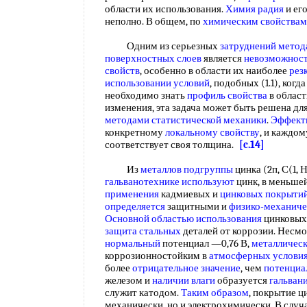
области их использования.
Химия радия
и ег
неполно. В общем, по
химическим свойствам
Одним из серьезных
затруднений метод
поверхностных слоев
является
невозможност
свойств
, особенно в области их наиболее
рез
использовании условий
, подобных (1.1), когд
необходимо знать
профиль свойства
в област
изменения, эта задача может быть решена дл
методами статистической механики
.
Эффект
конкретному
локальному свойству
, и каждо
соответствует своя толщина.
[c.14]
Из
металлов подгруппы
цинка (2п, С(1, 
гальванотехнике используют
цинк, в меньше
применения
кадмиевых и
цинковых покрыти
определяется
защитными и
физико-механиче
Основной областью использования
цинковых
защита стальных
деталей от коррозии. Несм
нормальный
потенциал —0,76 В,
металлическ
коррозионностойким в
атмосферных услови
более
отрицательное значение
, чем
потенциа
железом и
наличии влаги
образуется
гальван
служит катодом.
Таким образом
, покрытие ц
механически, но и электрохимически. В слу