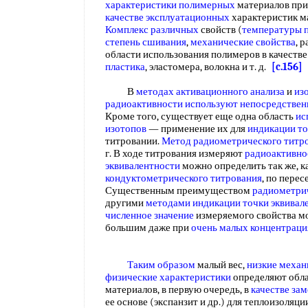
характеристики полимерных
материалов при 
качестве эксплуатационных
характеристик ма
Комплекс различных
свойств (
температуры 
степень сшивания
,
механические свойства
, 
области использования полимеров в качеств
пластика
, эластомера, волокна и т. д.
[c.156]
В
методах активационного анализа
и
из
радиоактивности
используют непосредствен
Кроме того, существует еще одна область
ис
изотопов
— применение их для
индикации то
титровании.
Метод радиометрического титр
г. В ходе титрования измеряют
радиоактивно
эквивалентности
можно определить так же, ка
кондуктометрического титрования
, по пере
Существенным преимуществом
радиометри
другими
методами индикации точки эквивал
численное значение
измеряемого свойства м
большим даже при
очень малых концентраци
Таким образом
малый вес,
низкие механ
физические характеристики
определяют обла
материалов, в первую очередь, в
качестве за
ее основе (экспанзит и др.) для теплоизоля