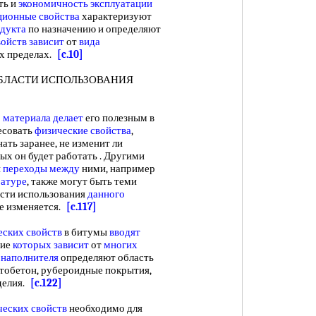
ть и
экономичность эксплуатации
ционные свойства
характеризуют
одукта
по назначению и определяют
войств зависит
от
вида
их пределах.
[c.10]
БЛАСТИ ИСПОЛЬЗОВАНИЯ
о
материала делает
его полезным в
есовать
физические свойства
,
нать заранее, не изменит ли
рых он будет работать . Другими
и
переходы между
ними, например
ратуре
, также могут быть теми
асти использования
данного
 не изменяется.
[c.117]
ских свойств
в битумы
вводят
вие
которых зависит
от
многих
 наполнителя
определяют область
тобетон, рубероидные покрытия,
делия.
[c.122]
еских свойств
необходимо для