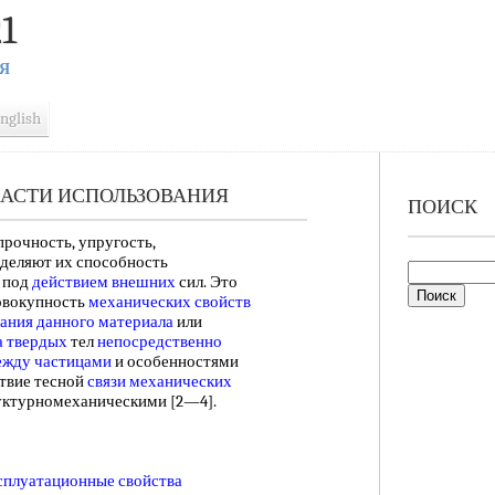
1
Я
nglish
ЛАСТИ ИСПОЛЬЗОВАНИЯ
ПОИСК
прочность, упругость,
еделяют их способность
 под
действием внешних
сил. Это
овокупность
механических свойств
вания
данного материала
или
а твердых
тел
непосредственно
ежду частицами
и особенностями
ствие тесной
связи механических
уктурномеханическими [2—4].
сплуатационные свойства