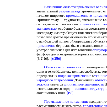
Важнейшие области применения берилл
значительный
разрыв между
временем его от
началом широкого
промышленного примене
Причина тому — трудности, связанные не то
сырья, но и со сложностью
получения чистог
активностью
, особенно большим сродством к
кислороду и азоту. Отсутствие чистого бери
позволяло долгое время оценить его замечате
с наибольшей полнотой определить области 
применение
бериллия было связано лишь с
и
употреблявшейся для изготовления
огнеупор
фарфора для электроизоляторов, газокалильн
[3, 7, 16].
[c.186]
Области использования
полиамидов из 
одни и те же Комплекс ценных свойств, кото
определил их
широкое применение
в
техниче
народного потребления
/Важнейшей
област
волокна
является
шинная промышленность
Ш
изготавливается корд —
основной структурн
авиационных шин
[c.6]
Промышленное применение
находят по
рассматриваемых элементов,
характерные с