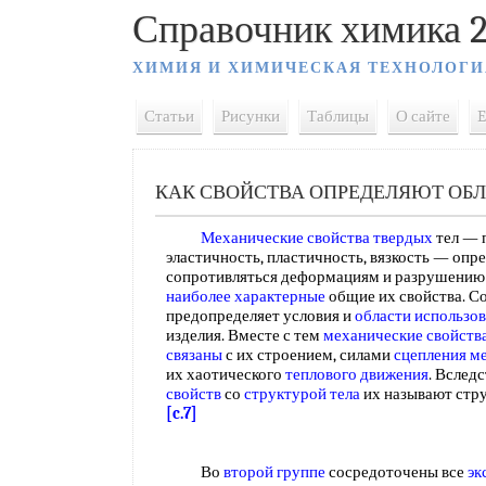
Справочник химика 2
ХИМИЯ И ХИМИЧЕСКАЯ ТЕХНОЛОГИ
Статьи
Рисунки
Таблицы
О сайте
E
КАК СВОЙСТВА ОПРЕДЕЛЯЮТ ОБ
Механические свойства твердых
тел — 
эластичность, пластичность, вязкость — опр
сопротивляться деформациям и разрушению
наиболее характерные
общие их свойства. С
предопределяет условия и
области использо
изделия. Вместе с тем
механические свойств
связаны
с их строением, силами
сцепления м
их хаотического
теплового движения
. Вслед
свойств
со
структурой тела
их называют стр
[c.7]
Во
второй группе
сосредоточены все
эк