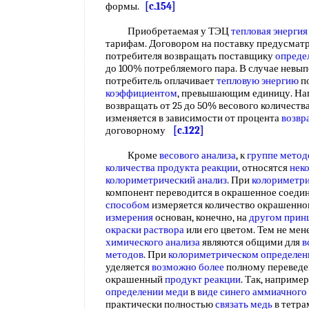
формы.
[c.154]
Приобретаемая у ТЭЦ
тепловая энергия
тарифам. Договором на поставку предусматр
потребителя возвращать поставщику
опреде
до 100% потребляемого пара. В случае невып
потребитель оплачивает
тепловую энергию
п
коэффициентом
, превышающим единицу. На
возвращать от 25 до 50% весового количества
изменяется в зависимости от процента
возвр
договорному
[c.122]
Кроме
весового анализа
, к
группе метод
количества
продукта реакции
, относятся
нек
колориметрический анализ
. При
колориметри
компонент переводится в окрашенное соедин
способом
измеряется количество окрашенн
измерения
основан, конечно, на
другом прин
окраски раствора
или его цветом. Тем не мен
химического анализа
являются общими для
в
методов
. При
колориметрическом определен
уделяется
возможно более
полному переведе
окрашенный
продукт реакции
. Так, например
определении меди
в
виде синего
аммиачного 
практически полностью
связать медь
в тетра