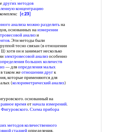
ве
других методов
еленную концентрацию
 комплекс
[c.23]
нного анализа
можно разделить
на
дов, основанных на
измерении
ктровесовой анализ
и
ентов
. Эти методы были
 группой тесно связан (в отношении
. 11) хотя он и занимает несколько
нии
электровесовой анализ
особенно
определения больших количеств
лиз
— для
определения малых
 в таком же
отношении друг
к
ия, которые применяются для
малых (
колориметрический анализ
)
гуровского. основанный на
в
равное время
от
начала измерений
.
в Фигуровского
.
Схема прибора
их методов количественного
овной стадией
определения.