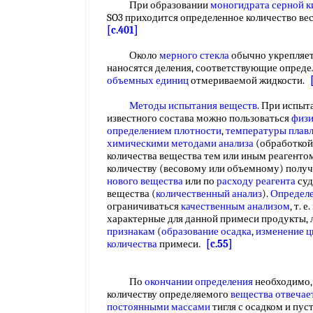
При образовании
моногидрата серной к
SO3 приходится определенное количество в
[c.401]
Около
мерного стекла
обычно укрепляет
наносятся деления, соответствующие опреде
объемных единиц
отмериваемой жидкости.
Методы испытания веществ
. При испыт
известного состава можно пользоваться
физи
определением плотности
,
температуры плав
химическими методами анализа
(обработкой
количества вещества тем или иным реагентом
количеству (весовому или объемному) полу
нового вещества
или по
расходу реагента
суд
вещества (
количественный анализ
).
Определе
ограничиваться
качественным анализом
, т. е.
характерные для данной примеси продукты, 
признакам
(
образование осадка
,
изменение ц
количества
примеси.
[c.55]
По
окончании определения
необходимо, 
количеству определяемого
вещества отвечае
постоянными массами
тигля с осадком и пус