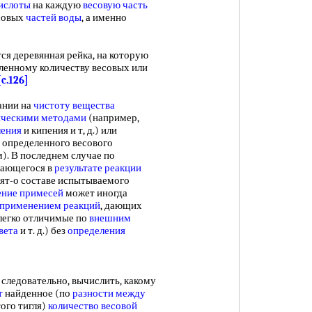
ислоты
на каждую
весовую часть
есовых
частей воды
, а именно
ся деревянная рейка, на которую
ленному количеству весовых или
[c.126]
ании на
чистоту вещества
ческими методами
(например,
ления
и кипения и т, д.) или
 определенного весового
). В последнем случае по
чающегося в
результате реакции
ят-о составе испытываемого
ние примесей
может иногда
применением реакций
, дающих
легко отличимые по
внешним
вета
и т. д.) без
определения
следовательно, вычислить, какому
т
найденное (по
разности между
того тигля)
количество весовой