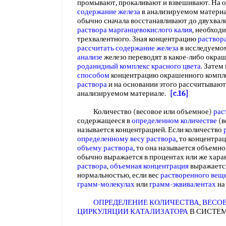
промывают, прокаливают и взвешивают. На о
содержание железа
в анализируемом материа
обычно сначала восстанавливают до двухвал
раствора
марганцевокислого калия
, необход
трехвалентного. Зная концентрацию
раствор
рассчитать
содержание железа
в исследуемо
анализе
железо переводят в какое-либо окра
роданидный комплекс
красного цвета
. Затем
способом
концентрацию окрашенного компл
раствора
и на основании этого рассчитываю
анализируемом материале.
[c.16]
Количество (весовое или объемное)
рас
содержащееся в
определенном количестве
(в
называется концентрацией. Если количество
определенному весу раствора
, то концентрац
объему раствора
, то она называется объемно
обычно выражается в процентах или же хара
раствора
,
объемная концентрация
выражаетс
нормальностью, если вес
растворенного вещ
грамм-молекулах
или
грамм-эквивалентах
на
ОПРЕДЕЛЕНИЕ КОЛИЧЕСТВА
,
ВЕСО
ЦИРКУЛЯЦИИ КАТАЛИЗАТОРА
В СИСТЕ