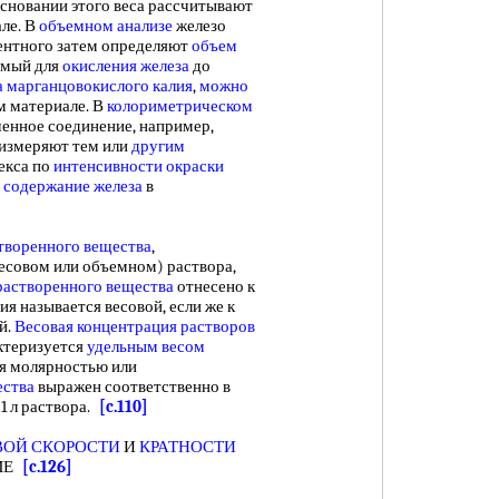
сновании этого веса рассчитывают
ле. В
объемном анализе
железо
ентного затем определяют
объем
имый для
окисления железа
до
а марганцовокислого калия
,
можно
м материале. В
колориметрическом
шенное соединение, например,
 измеряют тем или
другим
екса по
интенсивности окраски
т
содержание железа
в
творенного вещества
,
есовом или объемном) раствора,
растворенного вещества
отнесено к
ия называется весовой, если же к
й.
Весовая концентрация растворов
ктеризуется
удельным весом
я молярностью или
ества
выражен соответственно в
 1 л раствора.
[c.110]
ВОЙ СКОРОСТИ
И
КРАТНОСТИ
МЕ
[c.126]