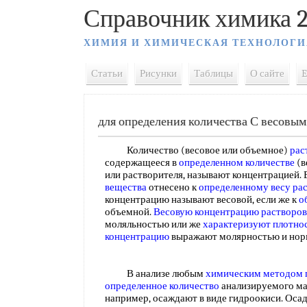
Справочник химика 2
ХИМИЯ И ХИМИЧЕСКАЯ ТЕХНОЛОГИ
Статьи
Рисунки
Таблицы
О сайте
E
для определения количества С весовым
Количество (весовое или объемное)
рас
содержащееся в
определенном количестве
(в
или растворителя, называют концентрацией. 
вещества
отнесено к
определенному весу ра
концентрацию называют весовой, если же к
о
объемной.
Весовую концентрацию растворов
моляльностью или же
характеризуют плотно
концентрацию
выражают молярностью и но
В анализе любым
химическим методом
определенное количество
анализируемого ма
например, осаждают в виде гидроокиси. Оса