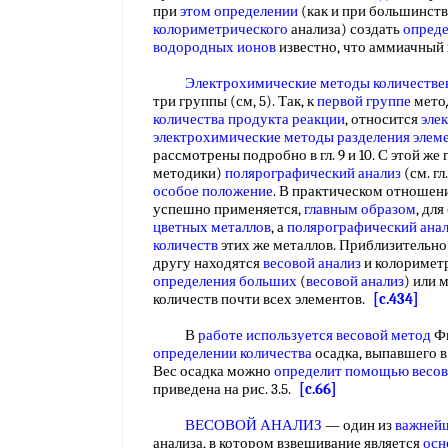
при
этом определении
(как и при большинст
колориметрического
анализа) создать
опред
водородных ионов
известно, что аммиачный
Электрохимические методы количестве
три группы (см, 5). Так, к
первой группе
мето
количества
продукта реакции
, относится
эле
электрохимические методы разделения элем
рассмотрены подробно в гл. 9 и 10. С этой же
методики)
полярографический анализ
(см. гл
особое положение
. В практическом отноше
успешно применяется,
главным образом
, для
цветных металлов
, а
полярографический ана
количеств
этих же металлов. Приблизительно
другу находятся
весовой анализ
и колориметр
определения больших
(
весовой анализ
) или 
количеств почти всех элементов.
[c.434]
В
работе используется
весовой метод
Фи
определении количества
осадка, выпавшего 
Вес осадка можно
определит помощью
весо
приведена на рис. 3.5.
[c.66]
ВЕСОВОЙ АНАЛИЗ
— один из
важнейш
анализа, в котором взвешивание является
осн