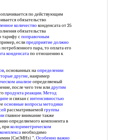
оплачивается по действующим
ивается обязательство
ленное количество
конденсата от 25
олнения обязательства
о тарифу с
поправочным
пример, если
предприятие должно
 потребленного пара, то оплата его
ата конденсата
по отношению к
ов
, основанных на
определении
оторые другие
, наиример
ческом анализе
определяемый
ение, после чего тем или
другим
ого
продукта реакции
.
Метод
ципе
и связан с
интенсивностью
ее
основные вопросы
методики
сей
рассматриваемой
группы
ии
главное внимание также
нию определяемого компонента в
, при
колориметрическом
комплекса
необходимо
ммин [Си(МНз) ".
Особенно важно