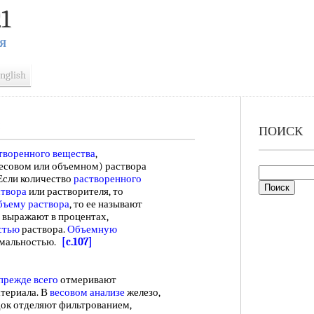
1
Я
nglish
ПОИСК
творенного вещества
,
есовом или объемном) раствора
Если количество
растворенного
створа
или растворителя, то
бъему раствора
, то ее называют
выражают в процентах,
стью
раствора.
Объемную
рмальностью.
[c.107]
прежде всего
отмеривают
териала. В
весовом анализе
железо,
док отделяют фильтрованием,