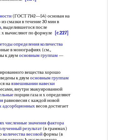
ьности
(ГОСТ 7142—54) основан на
 из смазки в течение 30 мин в
а
, выделившегося после
х
х вычисляют по формуле
[c.227]
етоды определения количества
ные в монографиях (см.,
ны к двум
основным группам
—
ированного вещества хорошо
сведены к двум
основным группам
ся на
взвешивании навески
весами, внутри эвакуированной
ельные
порции газа и х определяют
ия
равновесия с каждой новой
х адсорбционных
весов достигает
ях численные значения
фактора
олученный результат
(в граммах)
го
количества весовой
формы (в
Зная навеску Ь исследуемого