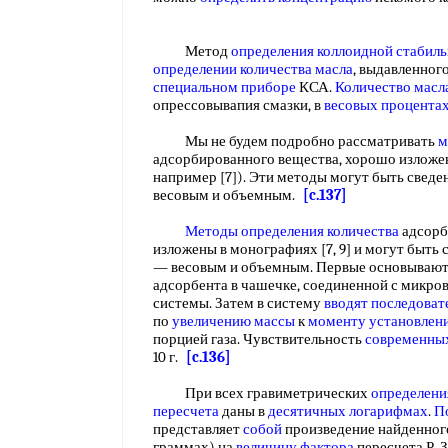
Метод
определения коллоидной стабил
определении количества масла
, выдавленного
специальном приборе
КСА.
Количество масл
опрессовывапия смазки, в
весовых процента
Мы не будем подробно рассматривать
м
адсорбированного вещества, хорошо изложен
например [7]). Эти методы могут быть сведе
весовым и объемным.
[c.137]
Методы определения количества
адсорб
изложены в монографиях [7, 9] и могут быть 
— весовым и объемным. Первые основывают
адсорбента в чашечке, соединенной с микро
системы. Затем в систему
вводят последоват
по
увеличению массы
к
моменту установлен
порцией газа. Чувствительность
современны
10 г.
[c.136]
При всех гравиметрических
определени
пересчета
даны в
десятичных логарифмах
.
П
представляет
собой
произведение найденно
граммах) на
величину фактора
пересчета Р. 