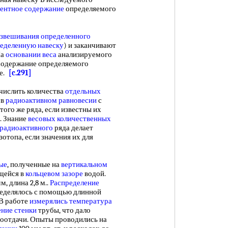
ентное содержание
определяемого
взвешивания определенного
еделенную навеску
) и заканчивают
На
основании веса
анализируемого
содержание определяемого
це.
[c.291]
ислить количества
отдельных
 в
радиоактивном равновесии
с
того же ряда, если известны их
. Знание
весовых количественных
радиоактивного
ряда делает
зотопа, если значения их для
ые
, полученные на
вертикальном
щейся в
кольцевом зазоре
водой.
м, длина 2,8 м..
Распределение
ределялось с помощью длинной
 В работе
измерялись температура
ние стенки
трубы, что дало
оотдачи. Опыты проводились на