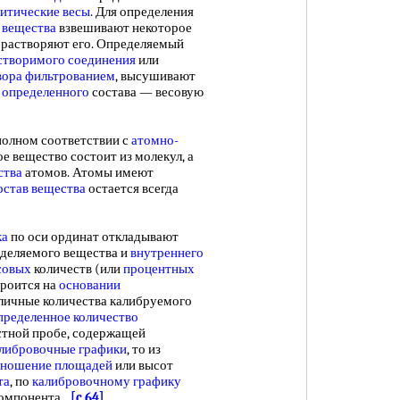
итические весы
. Для определения
 вещества
взвешивают некоторое
и растворяют его. Определяемый
створимого соединения
или
вора фильтрованием
, высушивают
 определенного
состава — весовую
полном соответствии с
атомно-
ое вещество состоит из молекул, а
ства
атомов. Атомы имеют
остав вещества
остается всегда
ка
по оси ординат откладывают
еделяемого вещества и
внутреннего
совых
количеств (или
процентных
троится на
основании
личные количества калибруемого
пределенное количество
стной пробе, содержащей
либровочные графики
, то из
тношение площадей
или высот
та
, по
калибровочному графику
компонента.
[c.64]