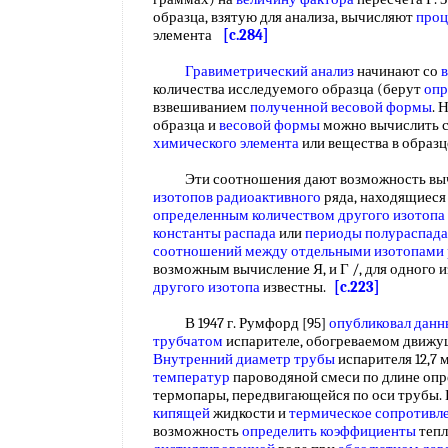
образца, взятую для анализа, вычисляют
проц
элемента
[c.284]
Гравиметрический анализ
начинают со
количества исследуемого образца (берут
опр
взвешиванием
полученной весовой формы
. 
образца и
весовой формы
можно вычислить 
химического элемента
или вещества в образ
Эти соотношения дают возможность выч
изотопов радиоактивного
ряда, находящиеся
определенным количеством
другого изотопа
константы распада
или
периоды полураспада
соотношений между
отдельными изотопами 
возможным вычисление Я, и Г /, для одного и
другого изотопа
известны.
[c.223]
В 1947 г. Румфорд [95]
опубликовал данн
трубчатом
испарителе, обогреваемом движу
Внутренний диаметр трубы
испарителя 12,7 м
температур
пароводяной смеси по длине оп
термопары, передвигающейся по оси трубы.
кипящей
жидкости и
термическое сопротивле
возможность
определить коэффициенты
тепл