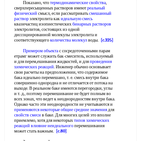
Показано, что
термодинамические свойства
,
сверхпересыщенных растворов имеют
реальный
физический
смысл, если рассматривать
смешанный
раствор
электролита как
идеальную смесь
квазичастиц изопиестических
бинарных растворов
электролитов, состоящих из одной
диссоциированной молекулы электролита и
соответствующего
количества молекул
воды.
[c.325]
Примером объекта
с сосредоточенными парам
етрамг может служить бак-смеситель, используемый
и для перем,ешивания жидкостей, и для
проведения
химических реакций
. Инженер обычно основывает
свои расчеты на предположении, что содержимое
бака идеально перемешано, т. е. смесь внутри бака
совершенно однородна и не отличается от потока на
выходе. В реальном баке имеются перегородки, углы
и т. д., поэтому перемешивание не будет полным во
всех зонах, что ведет к неоднородностям внутри бака.
Однако часто эти неоднородности не учитываются и
применяются некоторые
общие средние значения
для
свойств смеси
в баке. Для многих целей это вполне
приемлемо, хотя для некоторых
типов химических
реакций
влияние неидеального
перемешивания
может стать важным.
[c.80]