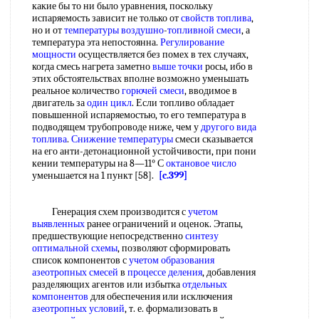
какие бы то ни было уравнения, поскольку
испаряемость зависит не только от
свойств топлива
,
но и от
температуры воздушно
-
топливной смеси
, а
температура эта непостоянна.
Регулирование
мощности
осуществляется без помех в тех случаях,
когда смесь нагрета заметно
выше точки
росы, ибо в
этих обстоятельствах вполне возможно уменьшать
реальное количество
горючей смеси
, вводимое в
двигатель за
один цикл
. Если топливо обладает
повышенной испаряемостью, то его температура в
подводящем трубопроводе ниже, чем у
другого вида
топлива
.
Снижение температуры
смеси сказывается
на его анти-детонационной устойчивости, при пони
кении температуры на 8—11° С
октановое число
уменьшается на 1 пункт [58].
[c.399]
Генерация схем производится с
учетом
выявленных
ранее ограничений и оценок. Этапы,
предшествующие непосредственно
синтезу
оптимальной схемы
, позволяют сформировать
список компонентов с
учетом образования
азеотропных смесей
в
процессе деления
, добавления
разделяющих агентов или избытка
отдельных
компонентов
для обеспечения или исключения
азеотропных условий
, т. е. формализовать в