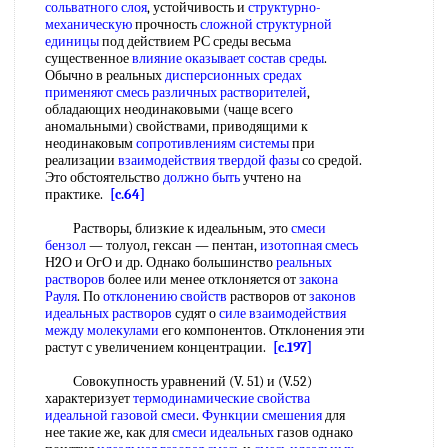
сольватного слоя
, устойчивость и
структурно-
механическую
прочность
сложной структурной
единицы
под действием РС среды весьма
существенное
влияние оказывает
состав среды
.
Обычно в реальных
дисперсионных средах
применяют смесь
различных растворителей
,
обладающих неодинаковыми (чаще всего
аномальными) свойствами, приводящими к
неодинаковым
сопротивлениям системы
при
реализации
взаимодействия твердой фазы
со средой.
Это обстоятельство
должно быть
учтено на
практике.
[c.64]
Растворы, близкие к идеальным, это
смеси
бензол
— толуол, гексан — пентан,
изотопная смесь
Н2О и ОгО и др. Однако большинство
реальных
растворов
более или менее отклоняется от
закона
Рауля
. По
отклонению свойств
растворов от
законов
идеальных растворов
судят о
силе взаимодействия
между молекулами
его компонентов. Отклонения эти
растут с увеличением концентрации.
[c.197]
Совокупность уравнений (V. 51) и (V.52)
характеризует
термодинамические свойства
идеальной
газовой смеси
.
Функции смешения
для
нее такие же, как для
смеси идеальных
газов однако