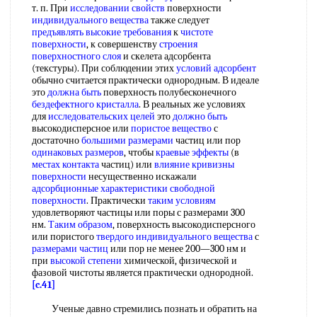
т. п. При
исследовании свойств
поверхности
индивидуального вещества
также следует
предъявлять высокие требования
к
чистоте
поверхности
, к совершенству
строения
поверхностного слоя
и скелета адсорбента
(текстуры). При соблюдении этих
условий адсорбент
обычно считается практически однородным. В идеале
это
должна быть
поверхность полубесконечного
бездефектного кристалла
. В реальных же условиях
для
исследовательских целей
это
должно быть
высокодисперсное или
пористое вещество
с
достаточно
большими размерами
частиц или пор
одинаковых размеров
, чтобы
краевые эффекты
(в
местах контакта
частиц) или
влияние кривизны
поверхности
несущественно искажали
адсорбционные характеристики
свободной
поверхности
. Практически
таким условиям
удовлетворяют частицы или поры с размерами 300
нм.
Таким образом
, поверхность высокодисперсного
или пористого
твердого индивидуального вещества
с
размерами частиц
или пор не менее 200—300 нм и
при
высокой степени
химической, физической и
фазовой чистоты является практически однородной.
[c.41]
Ученые давно стремились познать и обратить на