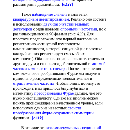
рассмотрим в дальнейшем.
[c.177]
Такое
наблюдение сигнала
называется
квадратурным детектированием
. Реально оно состоит
в использовании
двух
фазочувствительных
детекторов
с одинаковыми
опорными частотами
, ио с
различающимися на 90 фазами (рис. 4.19). Для
простоты предположим, что первый настроен иа
регистрацию косинусной компоненты
намагниченности, а второй-синусной (на практике
каждый из них регистрирует смесь обеих
компонент). Оба сигнала оцифровьшаются отдельно
друг от друга и становятся действительной и
мнимой
частями
комплексного спектра
. После выполнения
комплексного преобразоваиня Фурье мы получим
правильно распределенные положительные и
отрицательные частоты
. Чтобы понять, почему это
происходит, нам пришлось бы углубиться в
математику
преобразования Фурье
дальше, чем это
нужно неспециалисту. Одиако мы вполне можем
понять происходящее на качественном уровне, если
используем одно из известных
свойств
преобразования Фурье
сохранение симметрии
функции.
[c.119]
В отличие от
низкомолекулярных соединений