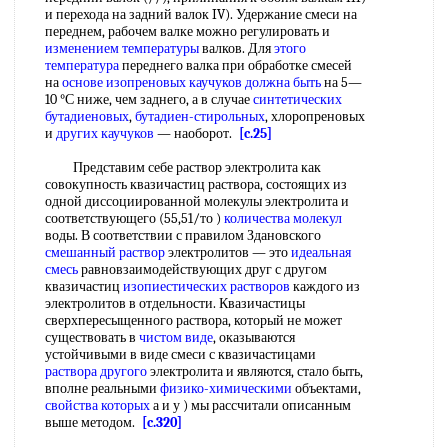
и перехода на задний валок IV). Удержание смеси на
переднем, рабочем валке можно регулировать и
изменением температуры
валков. Для
этого
температура
переднего валка при обработке смесей
на
основе изопреновых каучуков
должна быть
на 5—
10 °С ниже, чем заднего, а в случае
синтетических
бутадиеновых
,
бутадиен-стирольных
, хлоропреновых
и
других каучуков
— наоборот.
[c.25]
Представим себе раствор электролита как
совокупность квазичастиц раствора, состоящих из
одной диссоциированной молекулы электролита и
соответствующего (55,51/то )
количества молекул
воды. В соответствии с правилом Здановского
смешанный раствор
электролитов — это
идеальная
смесь
равновзаимодействующих друг с другом
квазичастиц
изопиестических растворов
каждого из
электролитов в отдельности. Квазичастицы
сверхпересыщенного раствора, который не может
существовать в
чистом виде
, оказываются
устойчивыми в виде смеси с квазичастицами
раствора другого
электролита и являются, стало быть,
вполне реальными
физико-химическими
объектами,
свойства которых
а и у ) мы рассчитали описанным
выше методом.
[c.320]