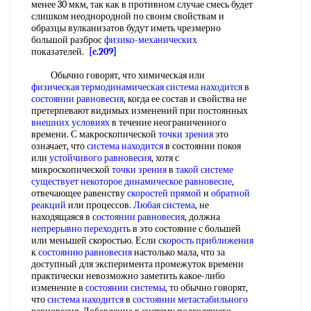
менее 30 мкм, так как в противном случае смесь будет
слишком неоднородной по своим свойствам и
образцы вулканизатов будут иметь чрезмерно
большой разброс
физико-механических
показателей.
[c.209]
Обычно говорят, что химическая или
физическая термодинамическая
система находится
в
состоянии равновесия
, когда ее состав и свойства не
претерпевают видимых изменений при постоянных
внешних условиях
в течение неограниченного
времени. С макроскопической
точки зрения
это
означает, что
система находится
в состоянии покоя
или
устойчивого равновесия
, хотя с
микроскопической
точки зрения
в
такой системе
существует некоторое
динамическое равновесие
,
отвечающее равенству
скоростей прямой
и
обратной
реакций
или процессов.
Любая система
, не
находящаяся в
состоянии равновесия
, должна
непрерывно переходить
в это состояние с большей
или меньшей скоростью. Если
скорость приближения
к
состоянию равновесия
настолько мала, что за
доступный для эксперимента промежуток времени
практически невозможно заметить какое-либо
изменение в
состоянии системы
, то обычно говорят,
что
система находится
в
состоянии метастабильного