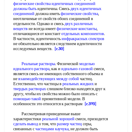
физические свойства
идентичных соединений
должны быть
идентичны. Смесь
двух
идентичных
соединений
должна иметь
физические свойства
,
неотличимые от свойств обоих соединений в
отдельности. Однако и смесь
двух
различных
веществ
не всегда имеет
физические константы
,
отличающиеся от констант
отдельных компонентов
.
В частности, идентичность
инфракрасных спектров
не обязательно является следствием идентичности
исследуемых веществ.
[c.30]
Реальные растворы
. Физической
моделью
идеального раствора
, как и
идеально-газовой
смеси,
является смесь не имеющих собственного объема и
не
взаимодействующих между
собой
частиц.
Естественно, что частицы в
реальных жидких
и
твердых растворах
слишком близко находятся друг к
другу, чтобы их свойства можно было описать с
помощью такой
примитивной модели. В
особенности это относится к растворам
[c.393]
Рассматривая приведенные выше
характеристики
реальной хорошей
смеси, приходится
сделать вывод
о том, что
размер частиц
серы,
связанных с
частицами каучука
, не должен быть