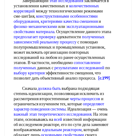
Завершающий
этап исследования
заключается в
установлении качественных и
количественных
корреляций
между технологическими режимами
сме-шег1ия,
конструктивными особенностями
оборудования
,
критериями качества смешения
и
физико-механическими
или
эксплуатационными
свойствами материала
. Осуществление данного этапа
предполагает проверку
адекватности
полученных
зависимостей
реальному процессу
с помощью
полупромышленных и промыщленных установок,
может включать организацию повторных
исследований на любом из ранее осуществленных
этапов. В частности, необходимо
сопоставление
полученных
данных с
результатами исследований
по
выбору критерия
эффективности смещения, что
позволит дать объективный анализ процесса.
[c.199]
Сначала
должна быть
выбрана подходящая
степень идеализации, позволяющая исключить из
рассмотрения второстепенные
черты процессов
и
ограничиться изучением тех, которые
определяют
характер
поведения системы
. Идеализация — очень
важный этап
теоретического исследования
. На этом
этапе, основываясь на
всей
известной информации
об исследуемом реакторе, его по сути дела заменяют
воображаемым
идеальным реактором
, который
обладает лишь
основными свойствами
своего