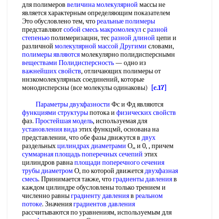
для полимеров
величина молекулярной
массы не
является характерным определяющим показателем
Это обусловлено тем, что
реальные полимеры
представляют
собой
смесь макромолекул
с
разной
степенью
полимеризацнн, тес
разной длиной
цепи и
различной
молекулярной массой Другими
словами,
полимеры являются
молекулярно полидисперснымн
веществами Полидисперсность
— одно из
важнейших свойств
, отличающих полимеры от
ннзкомолекулярных соединений, которые
монодисперсны (все молекулы одинаковы)
[c.17]
Параметры двухфазности
Фс и Фд являются
функциями структуры
потока и
физических свойств
фаз.
Простейшая модель
, используемая для
установления вида
этих функцмй, основана на
представлении, что обе фазы движутся в
двух
раздельных
цилиндрах диаметрами
О,, и 0, , причем
суммарная площадь
поперечных сечепий
этих
цилиндров равна
площади поперечного сечения
трубы диаметром
О, по которой движется
двухфазная
смесь
. Принимается также, что
градиенты давления
в
каждом цилиндре обусловлены только трением и
численно равны
градиенту давления
в
реальном
потоке
. Значения
градиентов давления
рассчитываются по уравнениям, используемым для