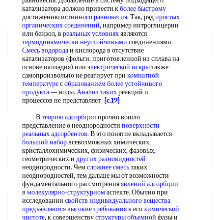
равновесия. Добавление в систему подходящего
катализатора должно привести к
более быстрому
достижению
истинного равновесия
. Так, ряд
простых
органических соединений
, например нитроглицерин
или бензол, в
реальных условиях
являются
термодинамически неустойчивыми
соединениями.
Смесь водорода
и кислорода в отсутствие
катализаторов (фольги, приготовленной из сплава на
основе палладия) или
электрической искры
также
самопроизвольно не реагирует при
комнатной
температуре
с
образованием более
устойчивого
продукта
— воды.
Анализ таких
реакций и
процессов не представляет
[c.19]
В
теорию адсорбции
прочно вошло
представление о неоднородности
поверхности
реальных адсорбентов
. В это понятие вкладывается
большой набор
всевозможных химических,
кристаллохимических, физических, фазовых,
геометрических и
других разновидностей
неоднородности. Чем
сложнее смесь
таких
неоднородностей, тем дальше мы от возможности
фундаментального рассмотрения
явлений адсорбции
в
молекулярно-структурном
аспекте. Обычно при
исследовании
свойств индивидуального вещества
предъявляются высокие требования
к его
химической
чистоте
, к совершенству
структуры объемной
фазы и