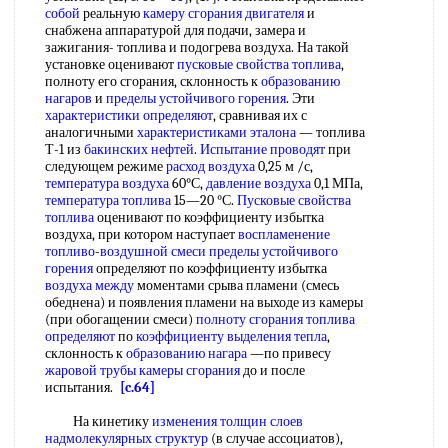
собой
реальную
камеру сгорания двигателя
и
снабжена аппаратурой для подачи, замера и
зажигания- топлива и подогрева воздуха. На такой
установке оценивают
пусковые свойства топлива
,
полноту его сгорания, склонность к
образованию
нагаров
и
пределы устойчивого горения
. Эти
характеристики определяют
, сравнивая их с
аналогичными
характеристиками эталона
— топлива
Т-1 из
бакинских нефтей
.
Испытание проводят
при
следующем режиме
расход воздуха
0,25 м /с,
температура воздуха
60°С,
давление воздуха
0,1 МПа,
температура топлива
15—20 °С.
Пусковые свойства
топлива
оценивают по коэффициенту избытка
воздуха, при котором наступает
воспламенение
топливо
-
воздушной смеси
пределы устойчивого
горения
определяют по коэффициенту избытка
воздуха между
моментами срыва пламени (смесь
обеднена) и появления пламени на выходе из камеры
(при обогащении смеси)
полноту сгорания
топлива
определяют
по
коэффициенту выделения тепла
,
склонность к
образованию нагара
—по привесу
жаровой трубы
камеры сгорания
до и после
испытания.
[c.64]
На кинетику
изменения толщин слоев
надмолекулярных структур
(в случае ассоциатов),