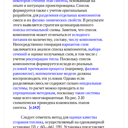
некоторой степени
этап синтеза
, основанный на
опыте и интуиции проектировщика. Список
формируется также с учетом оригинальных
разработок для
разделения отдельных компонентов
смеси и их
физико-химических свойств
. В результате
этого выявляется стратегия целенаправленного
поиска оптимальной
схемы. Заметим, что список
компонентов может отличаться от
исходного
питания
по количеству, составу,
числу компонентов
.
Непосредственно генерация
вариантов схем
заключается в анализе списка компонентов,
выборе
сечений
и оценке получаемых схем, в том числе с
учетом
рекуперации тепла
. Поскольку список
компонентов формируется исходя из реальных
условий протекания процесса
(например,
фазовое
равновесие
),
математические модели
должны
воспроизводить эти условия. Однако если
разделяемая смесь не содержит сильно
неидеальные
системы
, то расчет можно проводить и по
упрощенным методикам
, поскольку
такие системы
чаще всего многовариантные. На рис. 2.10
схематически приведена взаимосвязь этапов
синтеза.
[c.142]
Следует отметить метод для
оценки качества
сгорания топлива
, осуществляемый на однокамерной
установке [13, с. 60—66], [19]. Установка представляет