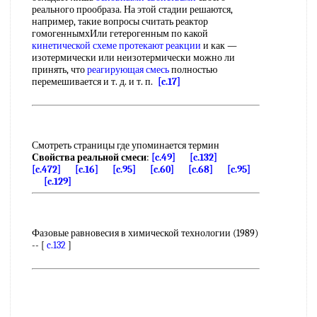
реального прообраза. На этой стадии решаются,
например, такие вопросы считать реактор
гомогеннымхИли гетерогенным по какой
кинетической схеме
протекают реакции
и как —
изотермически или неизотермически можно ли
принять, что
реагирующая смесь
полностью
перемешивается и т. д. и т. п.
[c.17]
Смотреть страницы где упоминается термин
Свойства реальной смеси
:
[c.49]
[c.132]
[c.472]
[c.16]
[c.95]
[c.60]
[c.68]
[c.95]
[c.129]
Фазовые равновесия в химической технологии (1989)
-- [
c.132
]