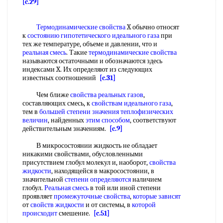
[c.29]
Термодинамические свойства
X обычно относят
к
состоянию гипотетического
идеального газа
при
тех же температуре, объеме и давлении, что и
реальная смесь
. Такие
термодинамические свойства
называются остаточными и обозначаются здесь
индексами X. Их определяют из следующих
известных соотношений
[c.31]
Чем ближе
свойства реальных газов
,
составляющих смесь, к
свойствам идеального газа
,
тем в
большей степени
значения теплофизических
величин
, найденных
этим способом
, соответствуют
действительным значениям.
[c.9]
В микросостоянии жидкость не обладает
никакими свойствами, обусловленными
присутствием глобул молекул и, наоборот,
свойства
жидкости
, находящейся в макросостоянии, в
значительной
степени определяются
наличием
глобул.
Реальная смесь
в той или иной степени
проявляет
промежуточные свойства
,
которые зависят
от
свойств жидкости
и от системы, в
которой
происходит
смешение.
[c.51]