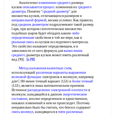
Аналогично
изменению среднего
размера
кусков
описывается процесс
изменения их
среднего
диаметра
. Понятие "
средний диаметр
" длн
множества кусков, отличающихся размером и
неправильной формой
, весьма условно. Как правило,
под
средним диаметром
подразумевают такой размер
l apa, при котором гипотетическое множество
подобных шаров будет обладать каким-
либо
определенным
свойством в той же мере, как и
реальная смесь
иэ кусков исследуемого материэла.
Это свойство называют определяющим, и в
зависимости от него формула для
вычисления
среднего
диаметра кусков может иметь различный
вид [93].
[c.73]
Метод наложения валентных схем
,
использующий
различные варианты
выражения
волновой функции
электронов в молекуле, например
для С Нб менее точный вариант (1.51) и
более точный
(1.52), является лишь математическим приемом.
Истинное
распределение электронной плотности
в
молекуле, находящейся в данном
энергетическом
состоянии
, вполне определенное и единственное,
никаких изменений в нем не происходит. Поэтому
неправильно было бы считать, что бензол содержит
смесь молекул
, находящихся в
пяти различных