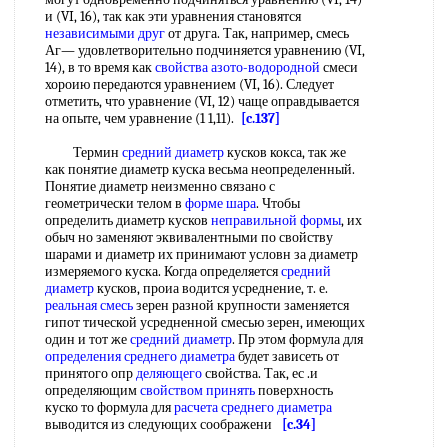
и (VI, 16), так как эти уравнения становятся
независимыми друг
от друга. Так, например, смесь
Аг— удовлетворительно подчиняется уравнению (VI,
14), в то время как
свойства азото-водородной
смеси
хороию передаются уравнением (VI, 16). Следует
отметить, что уравнение (VI, 12) чаще оправдывается
на опыте, чем уравнение (1 1,11).
[c.137]
Термин
средний диаметр
кусков кокса, так же
как понятие диаметр куска весьма неопределенный.
Понятие диаметр неизменно связано с
геометрически телом в
форме шара
. Чтобы
определить диаметр кусков
неправильной формы
, их
обыч но заменяют эквивалентными по свойству
шарами и диаметр их принимают условн за диаметр
измеряемого куска. Когда определяется
средний
диаметр
кусков, проиа водится усреднение, т. е.
реальная смесь
зерен разной крупности заменяется
гипот тической усредненной смесью зерен, имеющих
один и тот же
средний диаметр
. Пр этом формула для
определения среднего диаметра
будет зависеть от
принятого опр
деляющего
свойства. Так, ес .и
определяющим
свойством принять
поверхность
куско то формула для
расчета среднего диаметра
выводится из следующих соображени
[c.34]