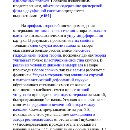
однофазных потоков
. Согласно изложенным
представлением,
объемное содержание
дисперсной
фазы
в
двухфазной системе
определяется
выражениями
[c.154]
На
профиль скоростей
после прохождения
материалом
минимального сечения
зазора
оказывают
влияние
высокоэластическая и
упругая деформации
каучука. В результате проявления
этих свойств
толш,ина
слоя каучука
после выхода
из зазора
оказывается больше рассчитанной на
основе
гидродинамической теории
, поскольку данная
теория
учитывает
только
пластические свойства
каучука. В
реальных условиях
движение материала
в зазоре
происходит
более сложно
, так как
вальцы
работают с
фрикцией.
Усадка материала
под
влиянием упругой
и
высокоэластической деформаций каучука
обусловливает отставание смеси от валков, а
повышенная клейкость смеси при ее
низкой
упругости
приводит к
переходу материала
на задний,
быстровращающийся валок. Условия вальцевания во
многом
определяются величиной
зазора между
валками
. Схемы, представленные на рис. 2.8,
показывают, что с уменьшением
межвалкового
зазора
резиновая смесь
от отставания ( шубления )
(/) последовательно проходит этапы посадки на
передний валок (//), прилипания к обоим валкам III)