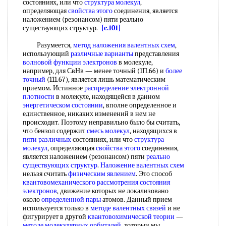
состояниях, или что
структура молекул
,
определяющая
свойства этого
соединения, является
наложением (резонансом) пяти реально
сущестаующих структур.
[c.101]
Разумеется,
метод наложения валентных схем
,
использующий
различные варианты
представления
волновой функции электронов
в молекуле,
например, для СвНв — менее точный (1П.66) и
более
точный
(111.67), является лишь математическим
приемом. Истинное
распределение электронной
плотности
в молекуле, находящейся в данном
энергетическом состоянии
, вполне определенное и
единственное, никаких изменений в нем не
происходит. Поэтому неправильно было бы считать,
что бензол содержит
смесь молекул
, находящихся в
пяти различных
состояниях, или что
структура
молекул
, определяющая
свойства этого
соединения,
является наложением (резонансом) пяти
реально
существующих структур
.
Наложение валентных схем
нельзя считать
физическим явлением
. Это способ
квантовомеханического рассмотрения
состояния
электронов
, движение которых не локализовано
около
определенной пары
атомов. Данный прием
используется только в
методе валентных связей
и не
фигурирует в другой
квантовохимической теории
—
методе молекулярных орбиталей
, хоторыи мы