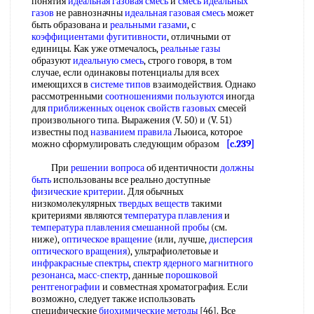
понятия
идеальная газовая смесь
и
смесь идеальных
газов
не равнозначны
идеальная газовая смесь
может
быть образована и
реальными газами
, с
коэффициентами фугитивности
, отличными от
единицы. Как уже отмечалось,
реальные газы
образуют
идеальную смесь
, строго говоря, в том
случае, если одинаковы потенциалы для всех
имеющихся в
системе типов
взаимодействия. Однако
рассмотренными
соотношениями пользуются
иногда
для
приближенных оценок
свойств газовых
смесей
произвольного типа. Выражения (V. 50) и (V. 51)
известны под
названием правила
Льюиса, которое
можно сформулировать следующим образом
[c.239]
При
решении вопроса
об идентичности
должны
быть
использованы все реально доступные
физические критерии
. Для обычных
низкомолекулярных
твердых веществ
такими
критериями являются
температура плавления
и
температура плавления смешанной пробы
(см.
ниже),
оптическое вращение
(или, лучше,
дисперсия
оптического вращения
), ультрафиолетовые и
инфракрасные спектры
,
спектр ядерного магнитного
резонанса
,
масс-спектр
, данные
порошковой
рентгенографии
и совместная хроматография. Если
возможно, следует также использовать
специфические
биохимические методы
[46]. Все