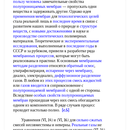
пользу человека
замечательные свойства
полупроницаемых мембран
— пропускать одни
вещества и задерживать другие. Однако идея
применения мембран
для
технологических целей
стала реальной лишь в
последнее время
в связи с
развитием наших знаний о природе и
структуре
веществ
, с
новыми достижениями
в науке и
производстве синтетических
полимерных
материалов. Теоретические и
экспериментальные
исследования
, выполненные в
последние годы
в
СССР и за рубежом, привели к разработке ряда
мембранных процессов
, которые могут быть
реализованы в практике. К основным
мембранным
методам разделения
относятся
обратный осмос
,
ультрафильтрация,
испарение через мембрану
,
диализ, электродиализ,
диффузионное разделение
газов. В любом из
этих процессов
смесь жидкостей
или
газов вводится
в соприкосновение с
полупроницаемой мембраной
с одной ее стороны.
Вследствие
особых свойств
полупроницаемых
мембран
прошедшая через них смесь обогащается
одним из компонентов. В ряде случаев процесс
проходит настолько полно.
[c.5]
Уравнения (VI, 14) и (VI, 16) для
сильно сжатых
смесей несовместимы и неверны.
Реальные газы
не
могут одновременно подчиняться уравнению (VI, 14)