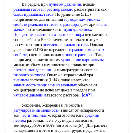
В пределе, при
нулевом давлении
, всякий
реальный газовый
раствор можно
рассматривать как
смесь идеальных газов
. Но уравнение (1.113)
неприменимо для описания
термодинамических
свойств реального
газового раствора
даже дри
очень
малых
, но отличающихся от
нуля давлениях
.
Поведение реального
газового раствора
неизменного
состава вблизи Р = О ничем не отличается от уже
рассмотренного
поведения реального газа
. Однако
уравнение (1.113) не передает и
термодинамических
свойств
, специфичных для
газового раствора
. Так,
например, согласно это.му
уравнению парциальные
мольные объемы компонентов не зависят при
постоянных давлении
и температуре от состава
газового раствора
. Опыт же, отражаемый ура
внением
состояния (1.114), показывает, что
зависимость парциальных мольных
объемов от
концентрации не исчезает даже в пределе при
нулевом давлении
газового раствора.
[c.47]
Ускорение. Ускорение и гибкость в
регулировании мощности
зависят от испаряемости
той
части топлива
, которая отгоняется в
средний
период
разгонки, т. е. по сути дела зависит от
температур 20% и 80%-ного отгона [57]. Для расчета
испаряемости в этом интервале трудно предложить