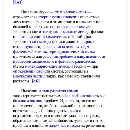
[c.41]
Название науки —
физическая химия
—
отражает как
историю возникновения
ее на стыке
двух
наук — физики и химии, так и в значительно
большей мере то, что она
широко использует
теоретические и
экспериментальные методы
физики
при
исследовании химических
явлений. Два
теоретических метода
физики давно и
широко
используются
при
решении основных задач
физической химии
.
Термодинамический метод
применяется для
решения проблемы
направленности
процессов химического
и
фазового равновесия
.
Метод
молекулярно-кинетической теории
— при
определении свойств
систем, состоящих из
множества частиц
, таких, как газы, кристаллы или
растворы.
[c.6]
Нынешний
этап развития химии
характеризуется неизмеримо
большей сложностью
и
большим числом
проблем. И, конечно, никто не
претендует на то, чтобы по каждой из них поставить
все точки над I. Поэтому здесь ставятся
ограниченные, хотя и нелегкие, задачи во-первых,
обратить внимание на наиболее актуальные из этих
проблем и наиболее
надежные методы
их решения и,