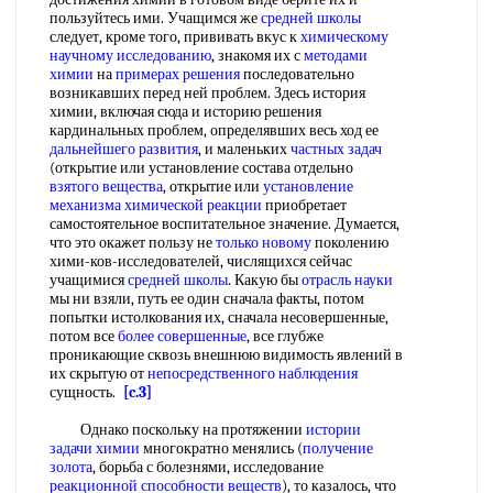
пользуйтесь ими. Учащимся же
средней школы
следует, кроме того, прививать вкус к
химическому
научному исследованию
, знакомя их с
методами
химии
на
примерах решения
последовательно
возникавших перед ней проблем. Здесь история
химии, включая сюда и историю решения
кардинальных проблем, определявших весь ход ее
дальнейшего развития
, и маленьких
частных задач
(открытие или установление состава отдельно
взятого вещества
, открытие или
установление
механизма химической реакции
приобретает
самостоятельное воспитательное значение. Думается,
что это окажет пользу не
только новому
поколению
хими-ков-исследователей, числящихся сейчас
учащимися
средней школы
. Какую бы
отрасль науки
мы ни взяли, путь ее один сначала факты, потом
попытки истолкования их, сначала несовершенные,
потом все
более совершенные
, все глубже
проникающие сквозь внешнюю видимость явлений в
их скрытую от
непосредственного наблюдения
сущность.
[c.3]
Однако поскольку на протяжении
истории
задачи химии
многократно менялись (
получение
золота
, борьба с болезнями, исследование
реакционной способности веществ
), то казалось, что