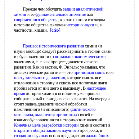
Прежде чем обсудить
задачи аналитической
химии
и ее
фундаментальное значение
для
современного общества
, кратко окинем взглядом
историю общества, включая
историю науки
и, в
частности, химии.
[c.26]
Процесс исторического развития
химии (и
науки вообще) следует рассматривать в тесной связи
и обусловленности с
социально-экономическими
явлениями, т. е. как процесс диалектического
развития. Как известно, Ф. Энгельс указывал, что
диалектическое развитие — это
причинная связь
того
поступательного движения
, которое сквозь все
отклонения в сторону и сквозь все попятные шаги
пробивается от низшего к высшему . В
настоящее
время
история химии в основном уже прошла
собирательный период своего развития. На очереди
стоит задача диалектической обработки
накопленного (и описанного)
фактического
материала
,
выяснения причинных
связей и
взаимообусловленности исторических явлений.
Конечная цель
разработки истории
химии состоит в
открытии общих
законов научного
прогресса, в
создании научных
основ предвидения
дальнейших