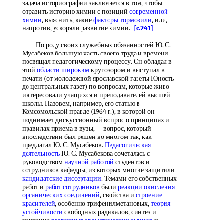
задача историографии заключается в том, чтобы
отразить историю химии с позиций
современной
химии
, выяснить, какие
факторы тормозили
, или,
напротив, ускоряли развитие химии.
[c.241]
По роду своих служебных обязанностей Ю. С.
Мусабеков большую часть своего труда и времени
посвящал педагогическому процессу. Он обладал в
этой
области широким
кругозором и выступал в
печати (от молодежной ярославской газеты Юность
до центральных газет) по вопросам, которые живо
интересовали учащихся и преподавателей высшей
школы. Назовем, например, его статью в
Комсомольской правде (1964 г.), в которой он
поднимает дискуссионный вопрос о принципах и
правилах приема в вузы,— вопрос, который
впоследствии был решен во многом так, как
предлагал Ю. С. Мусабеков.
Педагогическая
деятельность
Ю. С. Мусабекова сочеталась с
руководством
научной работой
студентов и
сотрудников кафедры, из которых многие защитили
кандидатские диссертации
. Темами его собственных
работ и
работ сотрудников
были
реакции окисления
органических соединений
, свойства и
строение
красителей
, особенно трифенилметановых,
теория
устойчивости
свободных радикалов, синтез и