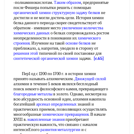
-полиаминокислотам.
Таким образом
, предпринятые
после Фишера попытки решить с помощью
органической химии структурную
задачу белков
не
достигли и не могли достичь цели. История химии
белка данного периода скорее свидетельствует об
обратном - имевшее место
увеличение количества
химических данных
о белках сопровождалось ростом
неопределенности в понимании их
химического
строения
. Изучение на такой
основе белков
не
приближало, а, напротив, уводило в сторону от
решения этой
типичной по своей постановке для
синтетической органической химии
задачи.
[c.65]
Пер1 од с 1200 по 1700 г. в истории химии
принято называть алхимическим.
Движущей силой
алхимии в течение 5 веков являлся бесплодный
поиск некоего философского камня, превращающего
благородные металлы
в золото. Однако, несмотря на
всю абсурдность основной идеи, алхимия накопила
богатейший
арсенал определенных
знаний и
практических приемов, позволяющих осуществлять
многообразные
химические превращения
. В начале
XVIII в.
накопленные знания
приобретают
практическую важность, что связано с началом
интенсиЕпого
развития металлургии
и с