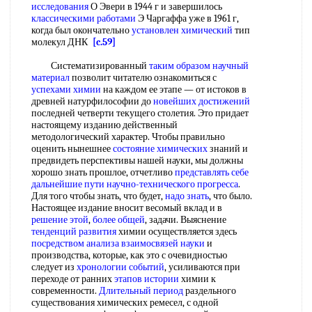
исследования
О Эвери в 1944 г и завершилось
классическими работами
Э Чаргаффа уже в 1961 г,
когда был окончательно
установлен химический
тип
молекул ДНК
[c.59]
Систематизированный
таким образом
научный
материал
позволит читателю ознакомиться с
успехами химии
на каждом ее этапе — от истоков в
древней натурфилософии до
новейших достижений
последней четверти текущего столетия. Это придает
настоящему изданию действенный
методологический характер. Чтобы правильно
оценить нынешнее
состояние химических
знаний и
предвидеть перспективы нашей науки, мы должны
хорошо знать прошлое, отчетливо
представлять себе
дальнейшие пути
научно-технического прогресса
.
Для того чтобы знать, что будет,
надо знать
, что было.
Настоящее издание вносит весомый вклад и в
решение этой
,
более общей
, задачи. Выяснение
тенденций развития
химии осуществляется здесь
посредством анализа
взаимосвязей науки
и
производства, которые, как это с очевидностью
следует из
хронологии событий
, усиливаются при
переходе от ранних
этапов истории
химии к
современности.
Длительный период
раздельного
существования химических ремесел, с одной