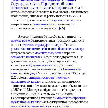
Структурная химия
,
Периодический закон
,
Физическая химия
(
химические процессы
) . Задача
йвтора состояла не столько в том, чтобы изложить все
наблюдения, гипотезы и факты истории химии, а
скорее в том, чтобы выявить
характерные черты
и
направления в
развитии химии
, выявить их
историческую обусловленность.
[c.5]
В истории химии белка обращает внимание
прежде всего
беспрецедентная продолжительность
поиска
решения структурной задачи
Только на
установление химического типа
белковых молекул
потребовалось с
момента выделения
первого
белкового препарата
(1728 г) более двухсот лет. На
достижение тех же целей, касающихся жиров,
углеводов и
нуклеиновых кислот
, затрачено
значительно меньше времени и сил
Химические
типы
первых
двух
были установлены в 80-90-е годы
XIX в Хотя
принцип построения молекул
нуклеиновых кислот
стал известен практически
одновременно с белками, выделены они были только
в 1859 г (Ф Мишер), а обратили на себя серьезное
внимание лишь в 30-е годы XX в (П Левин)
Целенаправленное изучение
химического строения
нуклеиновых кислот
как молекулярной первоосновы
генетического материала
началось
после