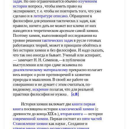
задач
. Но оно ограничивается обычно
изучением
истории
вопроса , чтобы иметь право на
эксперимент, т. е. чтобы не повторить того, что уже
сделано и в
литературе описано
. Обращение к
философии для решения тактически.х задач, как
правило, ничего дать не может все ключи от них
находятся в теоретическом арсенале самой химии.
Поэтому химик, выполняющий исследования на
уровне решения
тактических задач
в русле готовых
работающих теорий, может в принципе обойтись и
без истории химии и без философии. И надо сказать,
что так оно иногда и бывает. Ученый или аспирант,
— замечает Н. Н. Семенов,—в публичном
выступлении или при сдаче экзамена по
диалектическому материализму
прекрасно излагает
весь вопрос о роли противоречий в зазвитии
природы и мышления. В своей же работе он
совершенно и не думает с этим считаться, по-
видимому,
искрение
полагая, что для реальной
практики философия не нужна .
[c.8]
История химии включает две
книги первая
книга
посвящена истории
классической химии
(с
древности до конца XIX в.),
вторая книга
— истории
современной химии
. Первая состоит из
пяти частей
Становление химии
как науки , Создание и
утверждение атомно-молекулярного учения
,