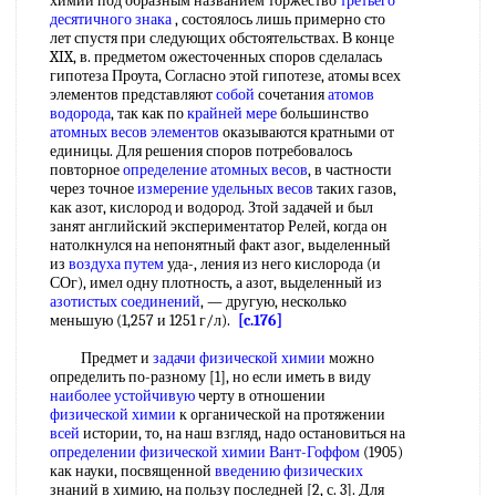
химии под образным названием торжество
третьего
десятичного знака
, состоялось лишь примерно сто
лет спустя при следующих обстоятельствах. В конце
XIX, в. предметом ожесточенных споров сделалась
гипотеза Проута, Согласно этой гипотезе, атомы всех
элементов представляют
собой
сочетания
атомов
водорода
, так как по
крайней мере
большинство
атомных весов элементов
оказываются кратными от
единицы. Для решения споров потребовалось
повторное
определение атомных весов
, в частности
через точное
измерение удельных весов
таких газов,
как азот, кислород и водород. Зтой задачей и был
занят английский экспериментатор Релей, когда он
натолкнулся на непонятный факт азог, выделенный
из
воздуха путем
уда-, ления из него кислорода (и
СОг), имел одну плотность, а азот, выделенный из
азотистых соединений
, — другую, несколько
меньшую (1,257 и 1251 г/л).
[c.176]
Предмет и
задачи физической химии
можно
определить по-разному [1], но если иметь в виду
наиболее устойчивую
черту в отношении
физической химии
к органической на протяжении
всей
истории, то, на наш взгляд, надо остановиться на
определении физической химии
Вант-Гоффом
(1905)
как науки, посвященной
введению физических
знаний в химию, на пользу последней [2, с. 3]. Для