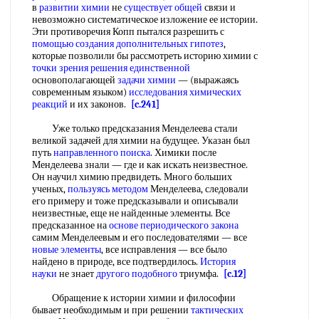
в
развитии химии
не
существует общей
связи и
невозможно систематическое изложение ее истории.
Эти противоречия Копп пытался разрешить с
помощью создания
дополнительных гипотез
,
которые позволили бы рассмотреть историю химии с
точки зрения
решения единственной
основополагающей
задачи химии
— (выражаясь
современным языком)
исследования химических
реакций
и их законов.
[c.241]
Уже только предсказания Менделеева стали
великой задачей для химии на будущее. Указан был
путь
направленного поиска
. Химики после
Менделеева знали — где и как искать неизвестное.
Он научил химию предвидеть. Много больших
ученых,
пользуясь методом
Менделеева, следовали
его примеру и тоже предсказывали и описывали
неизвестные, еще не найденные элементы. Все
предсказанное на
основе периодического закона
самим Менделеевым и его последователями — все
новые элементы
, все исправления — все было
найдено в природе, все подтвердилось.
История
науки
не знает
другого подобного
триумфа.
[c.12]
Обращение к истории химии и философии
бывает необходимым и при решении
тактических