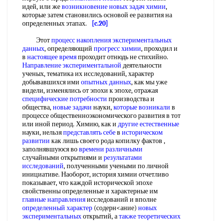
идей, или же
возникновение новых
задач химии
,
которые затем становились основой ее развития на
определенных этапах.
[c.20]
Этот
процесс накопления
экспериментальных
данных
, определяющий
прогресс химии
, проходил и
в
настоящее время
проходит отнюдь не стихийно.
Направление экспериментальной
деятельности
ученых, тематика их исследований, характер
добывавшихся ими
опытных данных
, как мы уже
видели, изменялись от эпохи к эпохе, отражая
специфические потребности
производства и
общества,
новые задачи
науки,
которые возникали
в
процессе общественноэкономического развития в тот
или иной период. Химию, как и
другие естественные
науки, нельзя
представлять себе
в
историческом
развитии
как лишь своего рода копилку фактов ,
заполнявшуюся во
времени различными
случайными открытиями и
результатами
исследований
, полученными учеными по личной
инициативе. Наоборот, история химии отчетливо
показывает, что каждой исторической эпохе
свойственны определенные и характерные им
главные направления
исследований и вполне
определенный характер
(содерн<ание)
новых
экспериментальных
открытий, а
также теоретических