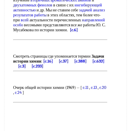
изучение
вторичных ароматических аминов
и
двухатомных фенолов
в связи с их
ингибирующей
активностью
и др. Мы не ставим себе
задачей анализ
результатов работы
в этих областях, тем более что-
при
всей
актуальности перечисленных
направлений
особо
весомыми представляются все же работы Ю. С.
Мусабекова по истории химии.
[c.6]
Смотреть страницы где упоминается термин
Задачи
истории химии
:
[c.16]
[c.37]
[c.388]
[c.632]
[c.3]
[c.233]
Очерк общей истории химии (1969) -- [
c.11
,
c.13
,
c.20
,
c.24
]