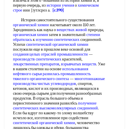
извлечь в этом о -ношении из истории химии и, в
первую очередь, из
истории учения
о
химическом
строе
иии ])утлсроз а.
[c.390]
История самостоятельного существования
органической химии
насчитывает около 150 лет.
Зародившись как наука о
веществах живой
природы,
органическая химия
затем в значительной
степени
обратилась
к
изучению синтетических
соединений.
Успехи
синтетической органической химии
послужили еще в прошлом веке основой для
создания целых
отраслей промышленности
—
производств синтетических
красителей,
лекарственных препаратов
,
взрывчатых веществ
. Уже
в нашем столетии на основе
использования
нефтяного сырья
развилась промышленность
тяжелого органического синтеза
—
многотоннажные
производства
чистых углеводородов
, спиртов,
кетонов, кислот и их производных, являющихся в
свою очередь сырьем для получения разнообразных
продуктов. В отрасль большого объема и
первостепенного значения развилбсь
получение
синтетических высокомолекулярных соединений
.
Если бы вдруг по какому-то злому волшебству
исчезло все, изготовленное при содействии
синтетической органической химии
, человечество
лишилось бы одежды и обуви, большинства