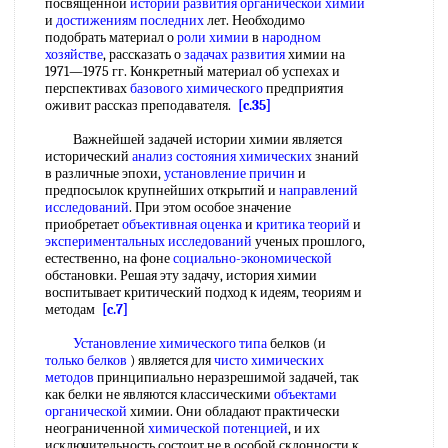
посвященной
истории развития органической химии
и
достижениям последних
лет. Необходимо
подобрать материал о
роли химии
в
народном
хозяйстве
, рассказать о
задачах развития
химии на
1971—1975 гг. Конкретный материал об успехах и
перспективах
базового химического
предприятия
оживит рассказ преподавателя.
[c.35]
Важнейшей задачей истории химии является
исторический
анализ состояния химических
знаний
в различные эпохи,
установление причин
и
предпосылок крупнейших открытий и
направлений
исследований
. При этом особое значение
приобретает
объективная оценка
и
критика теорий
и
экспериментальных исследований
ученых прошлого,
естественно, на фоне
социально-экономической
обстановки. Решая эту задачу, история химии
воспитывает критический подход к идеям, теориям и
методам
[c.7]
Установление химического типа
белков (и
только белков
) является для
чисто химических
методов
принципиально неразрешимой задачей, так
как белки не являются классическими
объектами
органической
химии. Они обладают практически
неограниченной
химической потенцией
, и их
исключительность состоит не в особой склонности к