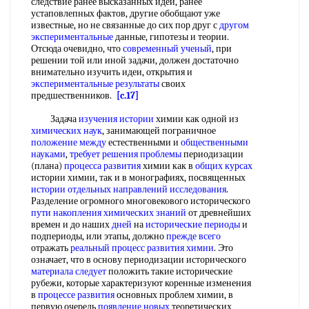
следствие ранее высказанных идей, ранее
устаповлепных фактов, другие обобщают уже
известные, но не связанные до сих пор друг с
другом
экспериментальные
данные, гипотезы и теории.
Отсюда очевидно, что
современный ученый
, при
решении той или иной задачи, должен достаточно
внимательно изучить идеи, открытия и
экспериментальные результаты
своих
предшественников.
[c.17]
Задача
изучения истории
химии как одной из
химических наук
, занимающей пограничное
положение между
естественными и
общественными
науками
,
требует решения проблемы
периодизации
(плана)
процесса развития
химии как в
общих курсах
истории химии, так и в монографиях, посвященных
истории отдельных
направлений исследования
.
Разделение огромного многовекового исторического
пути накопления
химических знаний
от древнейших
времен и до наших
дней
на
исторические периоды
и
подпериоды, или этапы, должно
прежде всего
отражать
реальный процесс
развития химии
. Это
означает, что в основу периодизации исторического
материала следует
положить такие исторические
рубежи, которые характеризуют коренные изменения
в
процессе развития
основных проблем химии, в
первую очередь
появление новых
теоретических