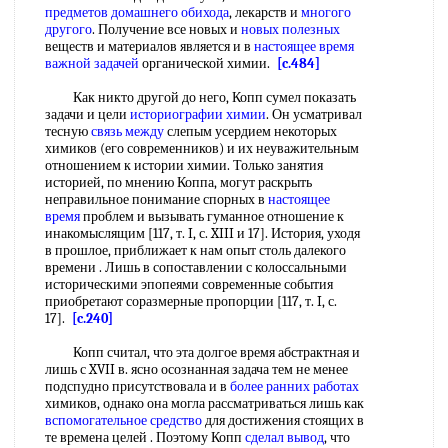
предметов домашнего обихода
, лекарств и
многого
другого
. Получение все новых и
новых полезных
веществ и материалов является и в
настоящее время
важной задачей
органической химии.
[c.484]
Как никто другой до него, Копп сумел показать
задачи и цели
историографии химии
. Он усматривал
тесную
связь между
слепым усердием некоторых
химиков (его современников) и их неуважительным
отношением к истории химии. Только занятия
историей, по мнению Коппа, могут раскрыть
неправильное понимание спорных в
настоящее
время
проблем и вызывать гуманное отношение к
инакомыслящим [117, т. I, с. XIII и 17]. История, уходя
в прошлое, приближает к нам опыт столь далекого
времени . Лишь в сопоставлении с колоссальными
историческими эпопеями современные события
приобретают соразмерные пропорции [117, т. I, с.
17].
[c.240]
Копп считал, что эта долгое время абстрактная и
лишь с XVII в. ясно осознанная задача тем не менее
подспудно присутствовала и в
более ранних работах
химиков, однако она могла рассматриваться лишь как
вспомогательное средство
для достижения стоящих в
те времена целей . Поэтому Копп
сделал вывод
, что