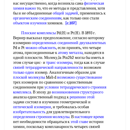
нас несущественно, когда возникла сама
физическая
химия важно
то, что ее методы и представления, хотя
бы и не объединенные
общей задачей
, применялись к
органическим соединениям
, как только они стали
объектом изучения
химиков.
[c.107]
Плоские комплексы
Pd(H) и Pt(H). В 1893 г.
Вернер высказал предположение, согласно которому
изомерию
определенных соединений двухвалентных
Pd и Pt
можно объяснить
, если принять, что четыре
атома, присоединенные к
атому металла
, находятся в
одной плоскости. Молеку,la Pta2b2 могла бы иметь в
этом случае цис- и
транс-изомеры
, тогда как в случае
связей тетраэдрической направленности
возможен
только один
изомер. Аналогичным образом для
плоской молекулы
Mab d
возможно существование
трех изомеров по сравнению с единственным
соединением при
условии тетраэдрического
строения
комплекса
. В эпоху до
возникновения структурного
анализа единственный подход к
решению этой
задачи состоял в изучении геометрической и
оптической изомерии
, и требовалась особая
изобретательность
для удовлетворительного
определения строения молекулы
. В
настоящее время
нет необходимости обращаться к
этой главе
истории
химии, поскольку компланарность четырех связей