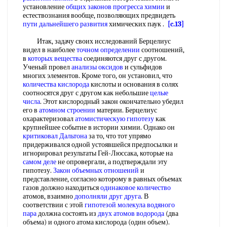
установление
общих законов
прогресса химии
и
естествознания вообще, позволяющих предвидеть
пути дальнейшего развития
химических паук .
[c.13]
Итак, задачу своих исследований Берцелиус
видел в наиболее
точном определении
соотношений,
в
которых вещества
соединяются друг с другом.
Ученый провел
анализы оксидов
и сульфидов
многих элементов. Кроме того, он установил, что
количества кислорода
кислоты и основания в солях
соотносятся друг с другом как небольшие
целые
числа
. Этот кислородный закон окончательно убедил
его в
атомном строении
материи. Берцелиус
охарактеризовал
атомистическую гипотезу
как
крупнейшее событие в истории химии. Однако он
критиковал Дальтона
за то, что тот упрямо
придерживался одной устоявшейся предпосылки и
игнорировал результаты Гей-Люссака, которые на
самом деле
не опровергали, а подтверждали эту
гипотезу.
Закон объемных отношений
и
представление, согласно которому в равных объемах
газов должно находиться
одинаковое количество
атомов, взаимно
дополняли друг друга
. В
соответствии с этой
гипотезой молекула
водяного
пара
должна состоять из
двух
атомов водорода
(два
объема) и одного атома кислорода (один объем).