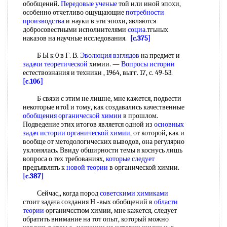
обобщений.
Передовые ученые
той или иной эпохи,
особенно отчетливо ощущающие
потребности
производства
и науки в эти эпохи, являются
добросовестными исполнителями
социа
.тгьных
наказов на научные исследования.
[c.375]
Б Ы к 0 в Г. В.
Эволюция взглядов
на предмет и
задачи теоретической
химии. —
Вопросы истории
естествознания и техники , 1964, выгг. 17, с. 49-53.
[c.106]
Б связи с этим не лишне, мне кажется, подвести
некоторые ито1 и тому, как создавались качественные
обобщения органической химии
в прошлом.
Подведение этих итогов является одной из
основных
задач
истории органической химии
, от которой, как и
вообще от методологических выводов, она регулярно
уклонялась. Ввиду обширности темы я коснусь лишь
вопроса о тех требованиях,
которые следует
предъявлять к
новой теории
в органической химии.
[c.387]
Сейчас,, когда пород
советскими химиками
стоит задача создания Н -вых обобщений в
области
теории
органичсстюм химии, мне кажется, следует
обратить внимание на тот опыт, который можно