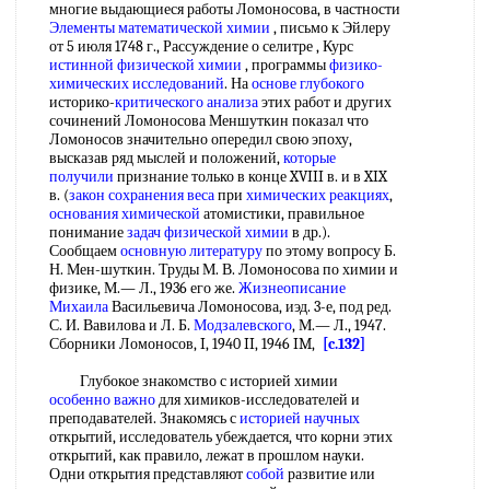
многие выдающиеся работы Ломоносова, в частности
Элементы математической химии
, письмо к Эйлеру
от 5 июля 1748 г., Рассуждение о селитре , Курс
истинной физической химии
, программы
физико-
химических исследований
. На
основе глубокого
историко-
критического анализа
этих работ и других
сочинений Ломоносова Меншуткин показал что
Ломоносов значительно опередил свою эпоху,
высказав ряд мыслей и положений,
которые
получили
признание только в конце XVIII в. и в XIX
в. (
закон сохранения веса
при
химических реакциях
,
основания химической
атомистики, правильное
понимание
задач физической химии
в др.).
Сообщаем
основную литературу
по этому вопросу Б.
Н. Мен-шуткин. Труды М. В. Ломоносова по химии и
физике, М.— Л., 1936 его же.
Жизнеописание
Михаила
Васильевича Ломоносова, иэд. 3-е, под ред.
С. И. Вавилова и Л. Б.
Модзалевского
, М.— Л., 1947.
Сборники Ломоносов, I, 1940 II, 1946 IM,
[c.132]
Глубокое знакомство с историей химии
особенно важно
для химиков-исследователей и
преподавателей. Знакомясь с
историей научных
открытий, исследователь убеждается, что корни этих
открытий, как правило, лежат в прошлом науки.
Одни открытия представляют
собой
развитие или