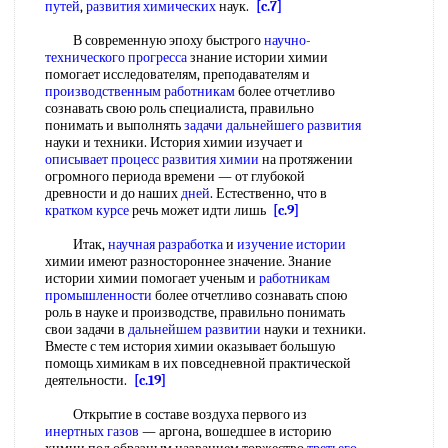
путей
,
развития химических
наук.
[c.7]
В современную эпоху быстрого
научно-
технического прогресса
знание истории химии
помогает исследователям, преподавателям и
производственным работникам
более отчетливо
сознавать свою роль специалиста, правильно
понимать и выполнять
задачи дальнейшего развития
науки и техники. История химии изучает и
описывает процесс
развития химии
на протяжении
огромного периода времени — от глубокой
древности и до наших
дней
. Естественно, что в
кратком курсе
речь может идти лишь
[c.9]
Итак,
научная разработка
и
изучение истории
химии имеют разностороннее значение. Знание
истории химии помогает ученым и
работникам
промышленности
более отчетливо сознавать спою
роль в науке и производстве, правильно понимать
свои задачи в
дальнейшем развитии
науки и техники.
Вместе с тем история химии оказывает большую
помощь химикам в их повседневной практической
деятельности.
[c.19]
Открытие в составе воздуха первого из
инертных газов
— аргона, вошедшее в историю