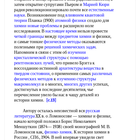
затем открытие супругами Пьером и
Марией Кюри
радия революционизировало почти все
естественные
науки
. Возникновение под
влиянием квантовой
теории
Планка (1900)
атомной физики
создало для
химии новые проблемы
и расширило ноле
исследования. В
настоящее время
нельзя провести
четкой границы
между
предметом химии
и физики,
и самые тонкие
физические методы
оказываются
полезными при
решений химических задач
.
Напомним в связи с этим об
изучении
кристаллической структуры
с
помощью
рентгеновских лучей
, что привело Брэгга к
воссозданию истинной
архитектуры вещества
в
твердом состоянии
, о применении самых
различных
физических методов
к
изучению структуры
макромолекул
и о многих,
многих других
успехах,
достигнутых в последние десятилетия, чье
перечисление увело бы нас в чащу деталей из
истории химии.
[c.13]
Автору осталась неизвестной вся
русская
литература
XX в. о Ломоносове — химике и физике,
начало которой положил Борис Николаевич
Меншуткин (1874— 1938) своей монографией М. В.
Ломоносов как,
физико-химик
. К истории химии в
России , СПб., 1904. В ней впервые увидели свет