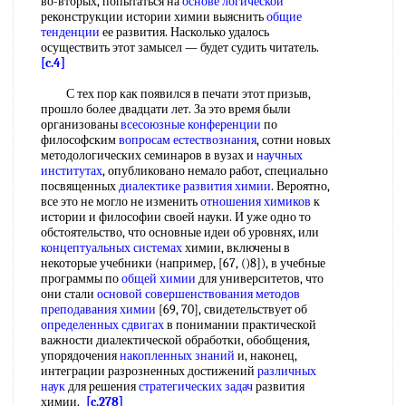
во-вторых, попытаться на
основе логической
реконструкции истории химии выяснить
общие
тенденции
ее развития. Насколько удалось
осуществить этот замысел — будет судить читатель.
[c.4]
С тех пор как появился в печати этот призыв,
прошло более двадцати лет. За это время были
организованы
всесоюзные конференции
по
философским
вопросам естествознания
, сотни новых
методологических семинаров в вузах и
научных
институтах
, опубликовано немало работ, специально
посвященных
диалектике развития химии
. Вероятно,
все это не могло не изменить
отношения химиков
к
истории и философии своей науки. И уже одно то
обстоятельство, что основные идеи об уровнях, или
концептуальных системах
химии, включены в
некоторые учебники (например, [67, ()8]), в учебные
программы по
общей химии
для университетов, что
они стали
основой совершенствования
методов
преподавания химии
[69, 70], свидетельствует об
определенных сдвигах
в понимании практической
важности диалектической обработки, обобщения,
упорядочения
накопленных знаний
и, наконец,
интеграции разрозненных достижений
различных
наук
для решения
стратегических задач
развития
химии.
[c.278]