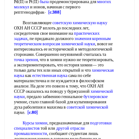
Pd(II) и Pt(II)
была
продемонстрирована для
многих
молекул
и ионов, начиная с первого
рептгеноднфрак-
[c.388]
Возглавляющее
советскую химическую науку
ОХН АН СССР вплоть до последних лет,
сосредоточив свое внимание на
практических
задачах
, пе придавало должного
значения коренным
теоретическим вопросам
химической науки
, вовсе не
интересовалось ее исторической и методологической
сторонами. Совершенно неуязвимой считалась та
точка зрения
, что в химии нужно не теоретизировать,
а экспериментировать, что история химии— это
только даты тех или иных открытий и что
химическая
наука
как
естественная наука
сама по себе
материалистична и пе нуждается в философском
анализе. На деле это повело к тому, что ОХН АН
СССР оказалось на поводу у буржуазной
химической
науки
, предало забвению гениальное
бутлеровское
учение, стало главной базой для культивирования
духа раболепия и махизма в
советской химической
пауке.
[c.80]
Курсы химии
, предназначенные для
подготовки
специалистов
той или
другой отрасли
промышленности
, сообщают студентам лишь
достижения химии в готовом виде берите их и