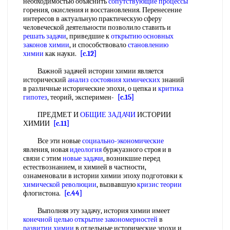
необходимостью объяснить
сопутствующие процессы
горения, окисления и восстановления. Перенесение
интересов в актуальную практическую сферу
человеческой деятельности позволило ставить и
решать задачи
, приведшие к
открытию основных
законов химии
, и способствовало
становлению
химии
как науки.
[c.12]
Важной задачей истории химии является
исторический
анализ состояния химических
знаний
в различные исторические эпохи, о цепка и
критика
гипотез
, теорий, эксперимен-
[c.15]
ПРЕДМЕТ И
ОБЩИЕ ЗАДАЧИ
ИСТОРИИ
ХИМИИ
[c.11]
Все эти новые
социально-экономические
явления, новая
идеология
буржуазного строя и в
связи с этим
новые задачи
, возникшие перед
естествознанием, и химией в частности,
ознаменовали в истории химии эпоху подготовки к
химической революции
, вызвавшую
кризис теории
флогистона.
[c.44]
Выполняя эту задачу, история химии имеет
конечной целью
открытие закономерностей
в
развитии химии
в отдельные исторические эпохи и