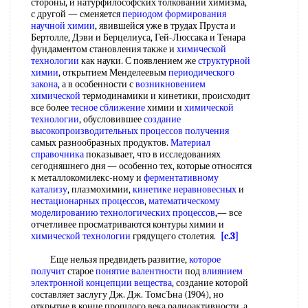
стороны, и натурфилософских толкований химизма,
с другой — сменяется
периодом формирования
научной химии
, явившейся уже в трудах Пруста и
Бертолле, Дэви и Берцелиуса, Гей-Люссака и Тенара
фундаментом становления также и
химической
технологии
как науки. С появлением же
структурной
химии
, открытием Менделеевым
периодического
закона
, а в особенности с
возникновением
химической
термодинамики и кинетики, происходит
все более
тесное сближение
химии и
химической
технологии
, обусловившее
создание
высокопроизводительных
процессов получения
самых разнообразных продуктов.
Материал
справочника
показывает, что в исследованиях
сегодняшнего дня — особенно тех, которые относятся
к металлокомилекс-ному и
ферментативному
катализу
, плазмохимии,
кинетике неравновесных
и
нестационарных процессов
,
математическому
моделированию технологических процессов
,— все
отчетливее просматриваются контуры химии и
химической технологии
грядущего столетия.
[c.3]
Еще нельзя предвидеть развитие,
которое
получит
старое
понятие валентности
под
влиянием
электронной
концепции вещества
, создание которой
составляет заслугу Дж. Дж. ТомсЪна (1904), но
открытие в конце прошлого века радиоактивности, а