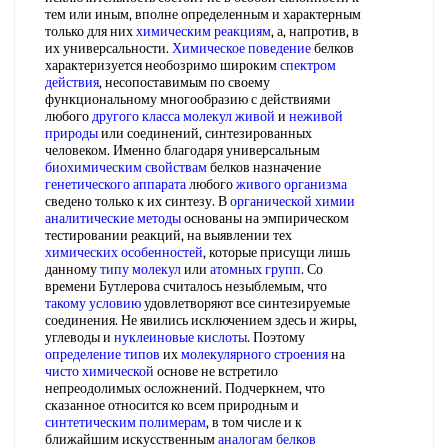
тем или иным, вполне определенным и характерным
только для них
химическим реакциям
, а, напротив, в
их универсальности.
Химическое поведение
белков
характеризуется необозримо широким
спектром
действия
, несопоставимым по своему
функциональному многообразию с действиями
любого
другого класса
молекул живой
и
неживой
природы
или соединений, синтезированных
человеком. Именно благодаря универсальным
биохимическим свойствам
белков назначение
генетического аппарата
любого
живого организма
сведено только к их синтезу. В
органической химии
аналитические методы
основаны на эмпирическом
тестировании реакций, на выявлении тех
химических особенностей
, которые присущи лишь
данному
типу молекул
или
атомных групп
. Со
времени Бутлерова считалось незыблемым, что
такому условию
удовлетворяют все синтезируемые
соединения. Не явились исключением здесь и жиры,
углеводы и
нуклеиновые кислоты
. Поэтому
определение типов
их
молекулярного строения
на
чисто химической
основе не встретило
непреодолимых осложнений. Подчеркнем, что
сказанное относится ко всем природным и
синтетическим полимерам
, в том числе и к
ближайшим искусственным
аналогам белков