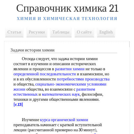
Справочник химика 21
ХИМИЯ И ХИМИЧЕСКАЯ ТЕХНОЛОГИЯ
Статьи
Рисунки
Таблицы
О сайте
English
Задачи истории химии
Отсюда следует, что задача истории химии
состоит в изучении и описании исторических
явлении и процессов в
развитии химии
не только в
определенной последовательности
и взаимосвязи, но
и в их обусловленности
потребностями производства
и общества,
социально-экономическими
условиями
жизни
общества, во взаимосвязи с
развитием
естественных
и
математических наук
, философии,
техники и другими общественными явлениями.
[c.13]
Изучение
курса органической химии
преподаватель начинает с краткой вступительной
лекции (рассчитанной примерно на 30 минут),