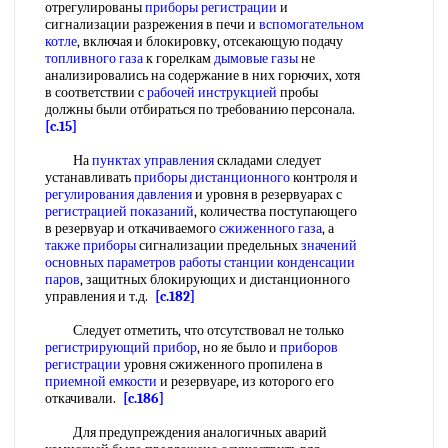
отрегулированы
приборы регистрации
и
сигнализации разрежения в печи и
вспомогательном
котле
, включая и блокировку, отсекающую подачу
топливного газа
к горелкам
дымовые газы
не
анализировались на содержание в них горючих, хотя
в соответствии с
рабочей инструкцией
пробы
должны были отбираться по требованию персонала.
[c.15]
На
пунктах управления
складами следует
устанавливать
приборы дистанционного
контроля и
регулирования давления
и уровня в резервуарах с
регистрацией показаний
, количества поступающего
в резервуар и откачиваемого
сжиженного газа
, а
также приборы
сигнализации предельных
значений
основных параметров
работы станции
конденсации
паров
, защитных блокирующих и дистанционного
управления и т.д.
[c.182]
Следует отметить, что отсутствовал не только
регистрирующий прибор
, но яе было и
приборов
регистрации
уровня сжиженного пропилена в
приемной емкости
и резервуаре, из которого его
откачивали.
[c.186]
Для предупреждения аналогичных аварий