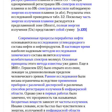
одновременной регистрации ИК-
спектров излучения
пламени и по ИК-
спектрам вычисляли
наблюдаемую
энергию излучения
пламени (и абл). Результаты этих
исследований приведены в табл. 3.2. Поскольку
часть
энергии
излучения пламени
расходуется в
предпламенной зоне (Ипогл),
полная энергия
излучения (Un) представляет
собой
сумму
[c.123]
Современные процессы переработки нефти
основываются на
исследовании углеводородного
состава нефти и нефтепродуктов. В
настоящее время
наиболее надежным
методом исследования
химического
состава является
изучение
колебательных спектров
молекул.
Основные
принципы
этого
метода известны
уже давно. Еще в
1800 г. Гершелем 122] было открыто излз ение,
лежащее за длинноволновым пределом
человеческого зревия.
Ранние исследования
были
весьма ограничены вследствие
применения
приборов
с
различной дисперсией
и различных
способов регистрации излучения
Б
инфракрасной
области
. Однако уже в
первых работах
было
замечено, чтс прозрачность так называемых
бесцветных веществ
зависит от
частоты излучения
.
Иными словами, если бы глаз был чувствителен к
энергии, излучаемой в
инфракрасной области