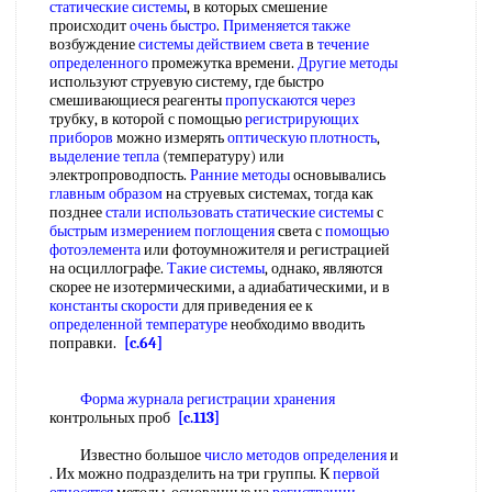
статические системы
, в которых смешение
происходит
очень быстро
.
Применяется также
возбуждение
системы действием света
в
течение
определенного
промежутка времени.
Другие методы
используют струевую систему, где быстро
смешивающиеся реагенты
пропускаются через
трубку, в которой с помощью
регистрирующих
приборов
можно измерять
оптическую плотность
,
выделение тепла
(температуру) или
электропроводпость.
Ранние методы
основывались
главным образом
на струевых системах, тогда как
позднее
стали использовать
статические системы
с
быстрым измерением поглощения
света с
помощью
фотоэлемента
или фотоумножителя и регистрацией
на осциллографе.
Такие системы
, однако, являются
скорее не изотермическими, а адиабатическими, и в
константы скорости
для приведения ее к
определенной температуре
необходимо вводить
поправки.
[c.64]
Форма журнала
регистрации хранения
контрольных проб
[c.113]
Известно большое
число методов определения
и
. Их можно подразделить на три группы. К
первой