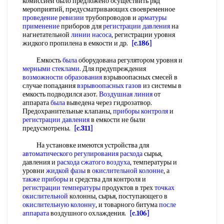
комиссией было предложено осуществить ряд
мероприятий, предусматривающих своевременное
проведение ревизии
трубопроводов и
арматуры
применение
приборов для
регистрации давления
на
нагнетательной
линии насоса
, регистрации уровня
жидкого пропилена в емкости и др.
[c.186]
Емкость
была
оборудована регулятором уровня и
мерными стеклами
. Для предупреждения
возможности образования
взрывоопасных смесей в
случае попадания
взрывоопасных газов
из системы в
емкость подводился азот.
Воздушная линия
от
аппарата
была
выведена через гидрозатвор.
Предохранительные клапаны,
приборы контроля
и
регистрации давления
в емкости не были
предусмотрены.
[c.311]
На установке имеются устройства для
автоматического регулирования расхода
сырья,
давления и
расхода сжатого воздуха
, температуры и
уровни
жидкой фазы
в
окислительной колонне
, а
также приборы
и средства для контроля и
регистрации температуры
продуктов в трех
точках
окислительной
колонны, сырья, поступающего в
окислительную колонну
, и товарного битума
после
аппарата
воздушного охлаждения.
[c.106]