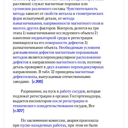
рассеяния) служат магнитные порошки или
суспензии различного
состава.
Чувствительность
метода
зависит от
свойств металла
и
геометрических
форм
испытуемой детали, от
метода
намагничивания
,
напряженности магнитного поля
и
многих других
факторов. Контроль делится на три
этапа 1) намагничивание исследуемого объекта 2)
нанесение
индикаторной среды
и регистрация
имеющихся на его
поверхности дефектов
3)
размагничивание объекта.
Необходимым условием
для
выявления дефектов
магнитным порошковым
методом
является перпендикулярное
расположение
дефектов
к направлению
магнитного поля
, поэтому
деталь проверяют в
двух
взаимно перпендикулярных
направлениях. В табл. 12 приведены
магнитные
дефектоскопы
, выпускаемые отечественными
заводами.
[c.203]
Разрешение, на пуск в
работу сосудов
, которые
подлежат регистрации в органах Госгортехнадзора,
выдается инспектором
после регистрации
и
технического освидетельствования
сосудов, Все
[c.327]
По заключению комиссии, авария произошла
при
пуско-наладочных работах
, при этом не были