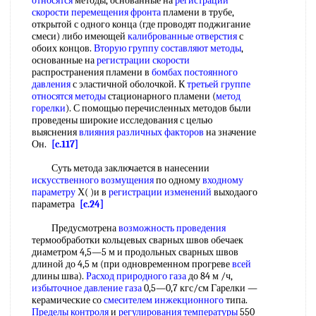
относятся
методы, основанные на
регистрации
скорости
перемещения фронта
пламени в трубе,
открытой с одного конца (где проводят поджигание
смеси) либо имеющей
калиброванные отверстия
с
обоих концов.
Вторую группу
составляют методы
,
основанные на
регистрации скорости
распространения пламени в
бомбах постоянного
давления
с эластичной оболочкой. К
третьей группе
относятся методы
стационарного пламени (
метод
горелки
). С помощью перечисленных методов были
проведены широкие исследования с целью
выяснения
влияния различных факторов
на значение
Он.
[c.117]
Суть метода заключается в нанесении
искусственного возмущения
по одному
входному
параметру
Х( )и в
регистрации изменений
выходаого
параметра
[c.24]
Предусмотрена
возможность проведения
термообработки кольцевых сварных швов обечаек
диаметром 4,5—5 м и продольных сварных швов
длиной до 4,5 м (при одновременном прогреве
всей
длины шва).
Расход природного газа
до 84 м /ч,
избыточное давление газа
0,5—0,7 кгс/см Гарелки —
керамические со
смесителем инжекционного
типа.
Пределы контроля
и
регулирования температуры
550