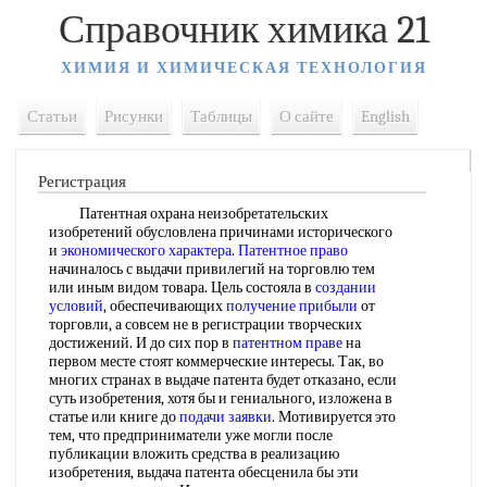
Справочник химика 21
ХИМИЯ И ХИМИЧЕСКАЯ ТЕХНОЛОГИЯ
Статьи
Рисунки
Таблицы
О сайте
English
Регистрация
Патентная охрана неизобретательских
изобретений обусловлена причинами исторического
и
экономического характера
.
Патентное право
начиналось с выдачи привилегий на торговлю тем
или иным видом товара. Цель состояла в
создании
условий
, обеспечивающих
получение прибыли
от
торговли, а совсем не в регистрации творческих
достижений. И до сих пор в
патентном праве
на
первом месте стоят коммерческие интересы. Так, во
многих странах в выдаче патента будет отказано, если
суть изобретения, хотя бы и гениального, изложена в
статье или книге до
подачи заявки
. Мотивируется это
тем, что предприниматели уже могли после
публикации вложить средства в реализацию
изобретения, выдача патента обесценила бы эти