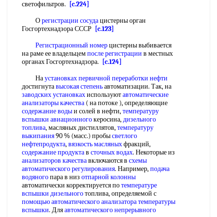
светофильтров.
[c.224]
О
регистрации сосуда
цистерны орган
Госгортехнадзора СССР
[c.123]
Регистрационный номер
цистерны выбивается
на раме ее владельцем
после регистрации
в местных
органах Госгортехнадзора.
[c.124]
На
установках первичной переработки нефти
достигнута
высокая степень
автоматизации. Так, на
заводских установках
используют
автоматические
анализаторы качества
( на потоке ), определяющие
содержание воды
и солей в нефти,
температуру
вспышки авиационного
керосина,
дизельного
топлива
, масляных дистиллятов,
температуру
выкипания
90 % (масс.) пробы
светлого
нефтепродукта
,
вязкость масляных
фракций,
содержание продукта
в
сточных водах
. Некоторые из
анализаторов качества
включаются в
схемы
автоматического регулирования
. Например,
подача
водяного
пара в низ
отпарной колонны
автоматически корректируется по
температуре
вспышки дизельного
топлива, определяемой с
помощью автоматического
анализатора температуры
вспышки
. Для
автоматического непрерывного