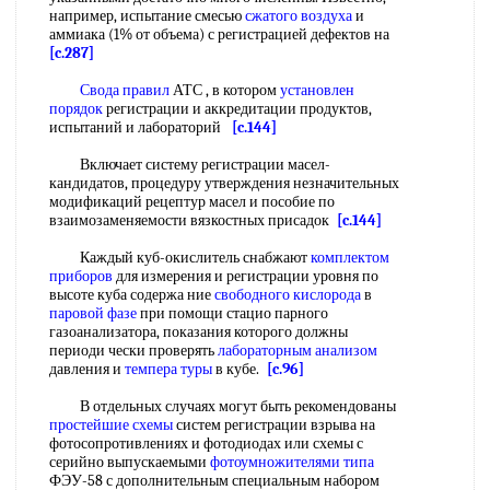
например, испытание смесью
сжатого воздуха
и
аммиака (1% от объема) с регистрацией дефектов на
[c.287]
Свода правил
АТС , в котором
установлен
порядок
регистрации и аккредитации продуктов,
испытаний и лабораторий
[c.144]
Включает систему регистрации масел-
кандидатов, процедуру утверждения незначительных
модификаций рецептур масел и пособие по
взаимозаменяемости вязкостных присадок
[c.144]
Каждый куб-окислитель снабжают
комплектом
приборов
для измерения и регистрации уровня по
высоте куба содержа ние
свободного кислорода
в
паровой фазе
при помощи стацио парного
газоанализатора, показания которого должны
периоди чески проверять
лабораторным анализом
давления и
темпера туры
в кубе.
[c.96]
В отдельных случаях могут быть рекомендованы
простейшие схемы
систем регистрации взрыва на
фотосопротивлениях и фотодиодах или схемы с
серийно выпускаемыми
фотоумножителями типа
ФЭУ-58 с дополнительным специальным набором