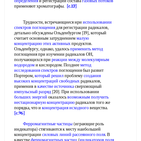
определения
и регистрации состава
газовых потоков
применяют хроматографы.
[c.12]
Трудности, встречающиеся нри
использовании
спектров поглощения
для регистрации радикалов,
детально обсуждены Ольденбургом [19], который
считает основным затруднением
малую
концентрацию
этих активных
продуктов.
Ольденбургу, однако, удалось
применить метод
поглощения при изучении радикалов ОН,
получающихся при
реакции между
молекулярным
водородом
и кислородом. Позднее
метод
исследования спектров
поглощения был развит
Портером,
который решил
проблему
создания
высоких
концентраций свободных
радикалов,
применив в
качестве источника
сверхмощный
импульсный разряд
[20]. При использовании
больших энергий
оказалось
возможным получить
нестационарную концентрацию
радикалов того же
порядка, что и
концентрация исходного
вещества.
[c.96]
Ферромагнитные частицы
(играющие роль
индикатора) стягиваются к месту наибольшей
концентрации
силовых линий
рассеянного поля
. В
качестве
ферромагнитных частиц
(
индикаторов поля