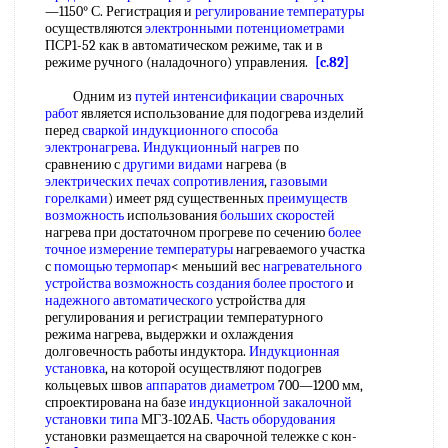
—1150° С. Регистрация и
регулирование температуры
осуществляются
электронными потенциометрами
ПСР1-52 как в автоматическом режиме, так и в
режиме ручного (наладочного) управления.
[c.82]
Одним из
путей интенсификации
сварочных
работ
является использование для подогрева изделий
перед
сваркой индукционного способа
электронагрева
.
Индукционный нагрев
по
сравнению с
другими видами
нагрева (в
электрических печах сопротивления
,
газовыми
горелками
) имеет ряд существенных
преимуществ
возможность
использования
больших скоростей
нагрева при достаточном прогреве по сечению
более
точное
измерение температуры
нагреваемого участка
с
помощью термопар
< меньший вес
нагревательного
устройства
возможность создания
более простого
и
надежного автоматического
устройства для
регулирования и регистрации температурного
режима нагрева, выдержки и охлаждения
долговечность работы индуктора.
Индукционная
установка
, на которой осуществляют подогрев
кольцевых швов
аппаратов диаметром
700—1200 мм,
спроектирована на базе
индукционной закалочной
установки типа
МГЗ-102АБ.
Часть оборудования
установки размещается на сварочной тележке с кон-