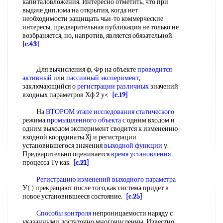
капиталовложения. Интересно отметить, что при
выдаче диплома на открытия, когда нет
необходимости защищать чьи-то коммерческие
интересы, предварительная публикация не только не
возбраняется, но, напротив, является обязательной.
[c.43]
Для вычисления ф, Фр на объекте
проводится
активный
или
пассивный эксперимент
,
заключающийся о
регистрации различных
значений
входных параметров Хф 2 у<
[c.19]
На
ВТОРОМ этапе
исследования статического
режима
промышленного объекта
с одним входом и
одним выходом эксперимент сводится к изменению
входной координаты Xj и регистрации
установившегося значения
выходной функции
у.
Предварительно оценивается
время установления
процесса Ту как
[c.21]
Регистрацию изменений
выходного параметра
У( ) прекращают после того,как система придет в
новое установившееся состояние.
[c.25]
Способы контроля
непроницаемости наряду с
указанными достаточно многочисленны. Известно,