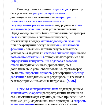
[c.83]
Впоследствии на линии
подачи воды
в реактор
был установлен
регулирующий клапан
с
дистанционным включеиием из
операторного
помещения
, а
средства автоматического
регулирования
расходов метан
-водородной и
этан-
этиленовой фракций
были усовершенствованы.
Перед холодильником были установлены сепараторы
была
смонтирована система блокировок,
отключающая подачу
метан-водородной фракции
при прекращении поступления
этан-этиленовой
фракции
и завышениях температуры в реакторе
установлена звуковая и
световая сигнализации
на все
возможные отклонения
от нормального режима для
определения концентрации водорода
в
газовой
смеси
, поступающей на гидрирование, был
дополнительно установлен поточный хроматограф
были
смонтированы приборы
регистрации
перепада
давлений
в холодильнике и регулирования режима в
реакторе при минимальных нагрузках.
[c.335]
Прямым экспериментальным
подтверждением
зависимости скорости
распространения пламени от
его излучения могут служить данные, приведенные в
табл. 3.2 [150]. Изучали влияние присадок на
скорость
распространения
пламени в смеси СО + Оа при