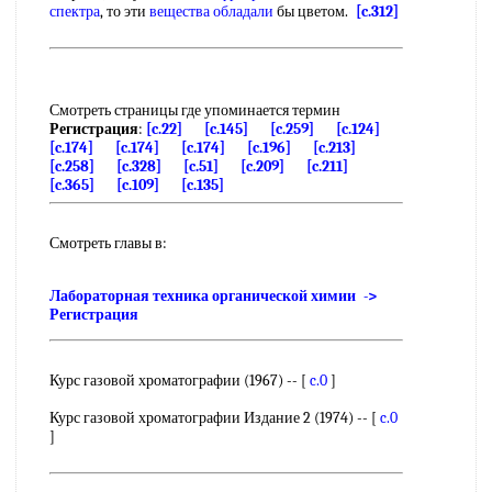
спектра
, то эти
вещества обладали
бы цветом.
[c.312]
Смотреть страницы где упоминается термин
Регистрация
:
[c.22]
[c.145]
[c.259]
[c.124]
[c.174]
[c.174]
[c.174]
[c.196]
[c.213]
[c.258]
[c.328]
[c.51]
[c.209]
[c.211]
[c.365]
[c.109]
[c.135]
Смотреть главы в:
Лабораторная техника органической химии ->
Регистрация
Курс газовой хроматографии (1967) -- [
c.0
]
Курс газовой хроматографии Издание 2 (1974) -- [
c.0
]