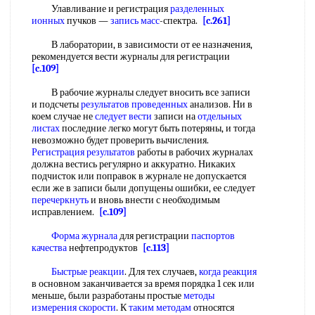
Улавливание и регистрация
разделенных
ионных
пучков —
запись масс
-спектра.
[c.261]
В лаборатории, в зависимости от ее назначения,
рекомендуется вести журналы для регистрации
[c.109]
В рабочие журналы следует вносить все записи
и подсчеты
результатов проведенных
анализов. Ни в
коем случае не
следует вести
записи на
отдельных
листах
последние легко могут быть потеряны, и тогда
невозможно будет проверить вычисления.
Регистрация результатов
работы в рабочих журналах
должна вестись регулярно и аккуратно. Никаких
подчисток или поправок в журнале не допускается
если же в записи были допущены ошибки, ее следует
перечеркнуть
и вновь внести с необходимым
исправлением.
[c.109]
Форма журнала
для регистрации
паспортов
качества
нефтепродуктов
[c.113]
Быстрые реакции
. Для тех случаев,
когда реакция
в основном заканчивается за время порядка 1 сек или
меньше, были разработаны простые
методы
измерения скорости
. К
таким методам
относятся