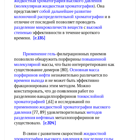
жидкостная хроматография высокого давления
(
молекулярная жидкостная хроматография
). Она
представляет
собой
дальнейшее развитие
колоночной распределительной хроматографии
и в
отличие от последней позволяет проводить
разделение микроколичеств веществ
с
высокой
степенью
эффективности в течение короткого
времени.
[c.135]
Применение гель
-фильтрационных приемов
позволило обнаружить порфирины
повышенной
молекулярной
массы, что было интерпретировано как
существование димеров [80].
Основная масса
порфиринов нефти
незначительно различается по
времени выхода
и не может быть эффективно
фракционирована этим методом. Можно
констатировать, что до появления работ по
разделению ванадилпорфиринов
тонкослойной
хроматографией
[,61] и исследований по
применению жидкостной хроматографии высокого
давления
[77, 89] удовлетворительных
методов
разделения нефтяных
металлопорфиринов не
существовало.
[c.324]
В связи с развитием скоростной
жидкостной
хроматографии высокого давления
в
последние годы