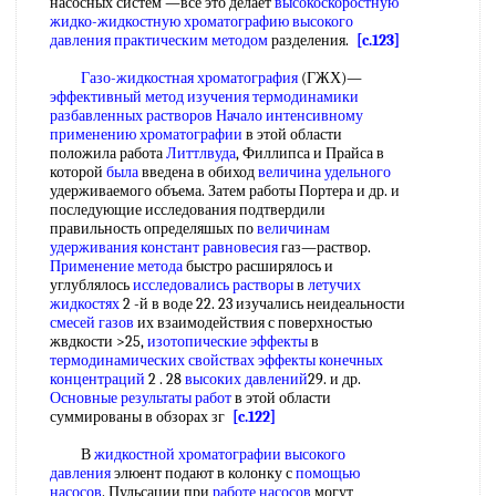
насосных систем —все это делает
высокоскоростную
жидко-жидкостную хроматографию
высокого
давления
практическим методом
разделения.
[c.123]
Газо-жидкостная хроматография
(ГЖХ)—
эффективный метод
изучения термодинамики
разбавленных растворов
Начало интенсивному
применению хроматографии
в этой области
положила работа
Литтлвуда
, Филлипса и Прайса в
которой
была
введена в обиход
величина удельного
удерживаемого объема. Затем работы Портера и др. и
последующие исследования подтвердили
правильность определяшых по
величинам
удерживания
констант равновесия
газ—раствор.
Применение метода
быстро расширялось и
углублялось
исследовались растворы
в
летучих
жидкостях
2 -й в воде 22. 23 изучались неидеальности
смесей газов
их взаимодействия с поверхностью
жвдкости >25,
изотопические эффекты
в
термодинамических свойствах эффекты
конечных
концентраций
2 . 28
высоких давлений
29. и др.
Основные результаты работ
в этой области
суммированы в обзорах зг
[c.122]
В
жидкостной хроматографии высокого
давления
элюент подают в колонку с
помощью
насосов
. Пульсации при
работе насосов
могут