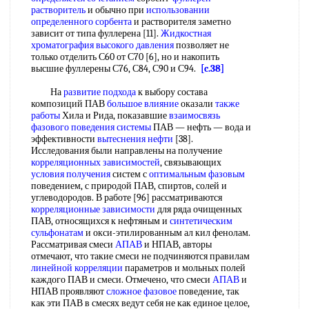
растворитель
и обычно при
использовании
определенного сорбента
и растворителя заметно
зависит от типа фуллерена [11].
Жидкостная
хроматография высокого давления
позволяет не
только отделить С60 от С70 [6], но и накопить
высшие фуллерены С76, С84, С90 и С94.
[c.38]
На
развитие подхода
к выбору состава
композиций ПАВ
большое влияние
оказали
также
работы
Хила и Рида, показавшие
взаимосвязь
фазового
поведения системы
ПАВ — нефть — вода и
эффективности
вытеснения нефти
[38].
Исследования были направлены на получение
корреляционных зависимостей
, связывающих
условия получения
систем с
оптимальным фазовым
поведением, с природой ПАВ, спиртов, солей и
углеводородов. В работе [96] рассматриваются
корреляционные зависимости
для ряда очищенных
ПАВ, относящихся к нефтяным и
синтетическим
сульфонатам
и окси-этилированным ал кил фенолам.
Рассматривая смеси
АПАВ
и НПАВ, авторы
отмечают, что такие смеси не подчиняются правилам
линейной корреляции
параметров и мольных полей
каждого ПАВ и смеси. Отмечено, что смеси
АПАВ
и
НПАВ проявляют
сложное фазовое
поведение, так
как эти ПАВ в смесях ведут себя не как единое целое,