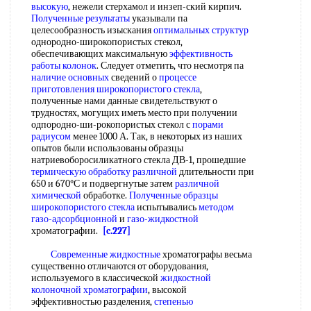
высокую
, нежели стерхамол и инзеп-ский кирпич.
Полученные результаты
указывали па
целесообразность изыскания
оптимальных структур
однородно-широкопористых стекол,
обеспечивающих максимальную
эффективность
работы колонок
. Следует отметить, что несмотря па
наличие основных
сведений о
процессе
приготовления
широкопористого стекла
,
полученные нами данные свидетельствуют о
трудностях, могущих иметь место при получении
одпородно-ши-рокопористых стекол с
порами
радиусом
менее 1000 А. Так, в некоторых из наших
опытов были использованы образцы
натриевоборосиликатного стекла ДВ-1, прошедшие
термическую обработку различной
длительности при
650 и 670°С и подвергнутые затем
различной
химической
обработке.
Полученные образцы
широкопористого стекла
испытывались
методом
газо-адсорбционной
и
газо-жидкостной
хроматографии.
[c.227]
Современные жидкостные
хроматографы весьма
существенно отличаются от оборудования,
используемого в классической
жидкостной
колоночной хроматографии
, высокой
эффективностью разделения,
степенью