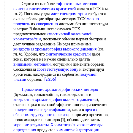
Одним из наиболее
эффективных методов
очистки
синтетических красителей
является ТСХ (см.
гл. 2). Поскольку для
масс-спектрометрии
требуются
очень небольщие образцы, методом ТСХ
можно
получить
их
соверщенно
чистыми без лишнего труда
и затрат. В большинстве случаев ТСХ
предпочтительнее
классической колоночной
хроматографии
, поскольку обычно первая быстрее и
дает лучшее разделение. Иногда применима
жидкостная хроматография высокого давления
(см.
гл. 4). Удобно, что
синтетические красители
дают
зоны, которые не нужно специально делать
видимыми методами
, могущими изменить образец.
Соскабливая
соответствующую зону
и экстрагируя
краситель, находящийся на сорбенте,
получают
чистый
образец.
[c.256]
Применение хроматографических методов
(бумажная, тонкослойная, газожидкостная и
жидкостная хроматография высокого давления
),
отличающихся высокой эффективностью разделения
и
надежностью идентификации
, как и в
других
областях
структурного анализа
, например протеинов,
полисахаридов и липидов [1], обычно дает очень
хорошие результаты
.
Хроматографические методы
определения
продуктов
химической деструкции