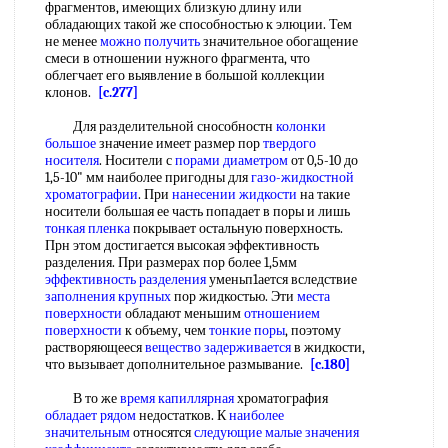
фрагментов, имеющих близкую длину или
обладающих такой же способностью к элюции. Тем
не менее
можно получить
значительное обогащение
смеси в отношении нужного фрагмента, что
облегчает его выявление в большой коллекции
клонов.
[c.277]
Для разделительной снособностн
колонки
большое
значение имеет размер пор
твердого
носителя
. Носители с
порами диаметром
от 0,5-10 до
1,5-10" мм наиболее пригодны для
газо-жидкостной
хроматографии
. При
нанесении жидкости
на такие
носители большая ее часть попадает в поры и лишь
тонкая пленка
покрывает остальную поверхность.
Прн этом достигается высокая эффективность
разделения. При размерах пор более 1,5мм
эффективность разделения
уменьп1ается вследствие
заполнения крупных
пор жидкостью. Эти
места
поверхности
обладают меньшим
отношением
поверхности
к объему, чем
тонкие поры
, поэтому
растворяющееся
вещество задерживается
в жидкости,
что вызывает дополнительное размывание.
[c.180]
В то же
время капиллярная
хроматография
обладает рядом
недостатков. К
наиболее
значительным
относятся
следующие малые
значения