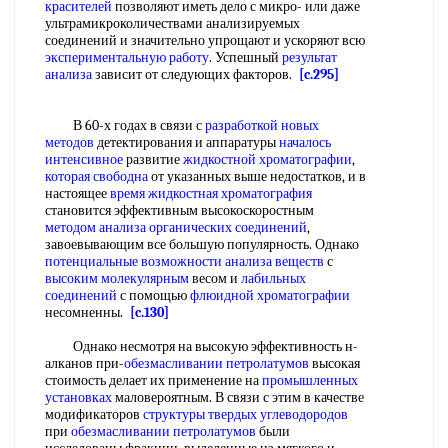
красителей
позволяют иметь дело с микро- или даже
ультрамикроколичествами анализируемых
соединений и значительно упрощают и ускоряют всю
экспериментальную работу
. Успешный
результат
анализа
зависит от следующих факторов.
[c.295]
В 60-х годах в связи с
разработкой новых
методов
детектирования и аппаратуры
началось
интенсивное
развитие
жидкостной хроматографии
,
которая свободна
от указанных выше недостатков, и в
настоящее
время жидкостная хроматография
становится эффективным высокоскоростным
методом анализа органических соединений
,
завоевывающим все большую популярность. Однако
потенциальные возможности
анализа веществ
с
высоким молекулярным
весом и
лабильных
соединений
с помощью
флюидной хроматографии
несомненны.
[c.130]
Однако несмотря на высокую эффективность н-
алканов при-
обезмасливании петролатумов
высокая
стоимость делает их применение на
промышленных
установках
маловероятным. В связи с этим в качестве
модификаторов
структуры твердых углеводородов
при
обезмасливании петролатумов
были