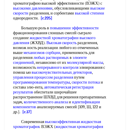
хроматографию высокой эффективности (ВЭЖХ) с
высокими давлениями
, обусловливающими
высокие
скорости
разделения, и сорбентами
высокой степени
однородности.
[c.225]
Большую роль в
повышении эффективности
фракционирования слоншых смесей сыграло
создание
жидкостной хроматографии высокого
давления
(ЖХВД).
Высокая скорость
разделения,
возмож ность реализации любого из отмеченных
выше
механизмов сорбции
, применимость для
разделения
любых растворимых
в
элюенте
соединений
, независимо от их
молекулярной массы
,
возможность
непрерывного контроля
элюирования с
помош ью
высокочувствительных детекторов
,
управления процессом разделения
путем
программирования температуры
,
скорости потока
и
состава элю-ента,
автоматическая регистрация
результатов
обеспетали широчайшее
распространение ШХВД для решения препаративных
задач,
количественного анализа
и
идентификации
компонентов
анализируемых смесей [109, 111, 122 и
др.].
[c.17]
Современная
высокоэффективная жидкостная
хроматография
. ВЭЖХ (
жидкостная хроматография