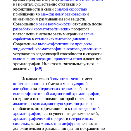
на ионитах, существенно отставали но
эффективности в связи с
малой скоростью
приближения к
межфазному равновесию
и
кинетическим размыванием зон веществ.
Совершенно
новые возможности
открылись после
разработки хроматографических
процессов,
позволяющих использовать микронные
зерна
сорбентов
в
установках высокого давления
.
Современные
высокоэффективные процессы
жидкостной хроматографии
высокого давления
не
уступают по разделяющей способности и скорости
выполнения операции
процессам газоя
идкост-ной
хроматографии. Имеются значительные успехи в
аналитиче-
[c.9]
Исключительно
большое значение
имеет
кинетика ионного
обмена и
молекулярной
адсорбции
на
сферических зернах
сорбентов в
высокоэффективной жидкостной хроматографии
,
создание и использование которой позволило
аналитическую жидкостную хроматографию
приблизить по эффективности к
газожидкостной
хроматографии
, т. е. осуществить динамический,
хроматографический процесс
в
гетерогенных
системах
, когда
жидкостная диффузия
не вносит
дополнительного размывания границ по сравнению