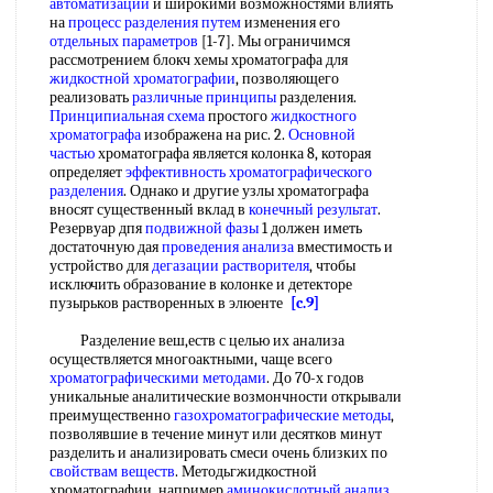
автоматизации
и широкими возможностями влиять
на
процесс разделения путем
изменения его
отдельных параметров
[1-7]. Мы ограничимся
рассмотрением блокч хемы хроматографа для
жидкостной хроматографии
, позволяющего
реализовать
различные принципы
разделения.
Принципиальная схема
простого
жидкостного
хроматографа
изображена на рис. 2.
Основной
частью
хроматографа является колонка 8, которая
определяет
эффективность хроматографического
разделения
. Однако и другие узлы хроматографа
вносят существенный вклад в
конечный результат
.
Резервуар дпя
подвижной фазы
1 должен иметь
достаточную дая
проведения анализа
вместимость и
устройство для
дегазации растворителя
, чтобы
исключить образование в колонке и детекторе
пузырьков растворенных в элюенте
[c.9]
Разделение веш,еств с целью их анализа
осуществляется многоактными, чаще всего
хроматографическими методами
. До 70-х годов
уникальные аналитические возмончности открывали
преимущественно
газохроматографические методы
,
позволявшие в течение минут или десятков минут
разделить и анализировать смеси очень близких по
свойствам веществ
. Методьгжидкостной
хроматографии, например
аминокислотный анализ