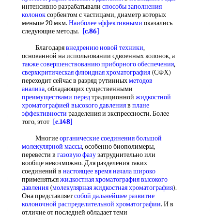
интенсивно разрабатывали
способы заполнения
колонок
сорбентом с частицами, диаметр которых
меньше 20 мкм.
Наиболее эффективными
оказались
следующие методы.
[c.86]
Благодаря
внедрению новой техники
,
основанной на использовании сдвоенных колонок, а
также совершенствованию
приборного обеспечения
,
сверхкритическая флюидная хроматография
(СФХ)
переходит сейчас в разряд рутинных
методов
анализа
, обладающих существенными
преимуществами перед
традиционной
жидкостной
хроматографией высокого давления
в
плане
эффективности
разделения и экспрессности. Более
того, этот
[c.148]
Многие
органические соединения
большой
молекулярной массы
, особенно биополимеры,
перевести в
газовую фазу
затруднительно или
вообще невозможно. Для разделения таких
соединений в
настоящее время
начала широко
применяться
жидкостная хроматография высокого
давления
(
молекулярная жидкостная хроматография
).
Она представляет
собой
дальнейшее развитие
колоночной распределительной хроматографии
. И в
отличие от последней обладает теми