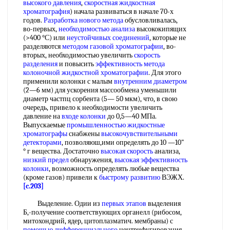
высокого давления
,
скоростная жидкостная
хроматография
) начала развиваться в начале 70-х
годов.
Разработка нового метода
обусловливалась,
во-первых,
необходимостью анализа
высококипящих
(>400 °С) или
неустойчивых соединений
, которые не
разделяются
методом газовой хроматографии
, во-
вторых, необходимостью увеличить
скорость
разделения
и повысить
эффективность метода
колоночной жидкостной хроматографии
. Для этого
применили колонки с малым
внутренним диаметром
(2—6 мм) для ускорения массообмена уменьшили
диаметр частпц сорбента (5— 50 мкм), что, в свою
очередь, привело к необходимости увеличить
давление на
входе колонки
до 0,5—40 МПа.
Выпускаемые
промышленностью жидкостные
хроматографы
снабжены
высокочувствительными
детекторами
, позволяюш,ими определять до 10 —10"
° г вещества. Достаточно
высокая скорость
анализа,
низкий предел
обнаружения,
высокая эффективность
колонки
, возможность определять любые вещества
(кроме газов) привели к
быстрому развитию
ВЭЖХ.
[c.203]
Выделение. Одии из
первых этапов
выделения
Б,-получение соответствующих органелл (рибосом,
митохондрий, ядер, цитоплазматич. мембраны) с
помощью дифференциального
центрифугирования.