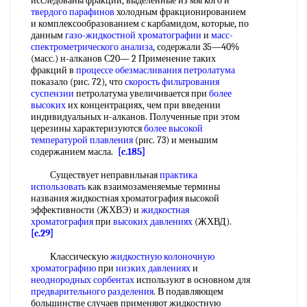
исследованы фракции, выделенные из мягкого и
твердого парафинов
холодным фракционированием
и комплексообразованием с карбамидом, которые, по
данным
газо-жидкостной хроматографии
и
масс-
спектрометрического анализа
, содержали 35—40%
(масс.) н-алканов С20— 2 Применение таких
фракций в
процессе обезмасливания петролатума
показало (рис. 72), что
скорость фильтрования
суспензии
петролатума увеличивается при
более
высоких
их концентрациях, чем при введении
индивидуальных н-алканов. Полученные при этом
церезины характеризуются
более высокой
температурой плавления
(рис. 73) и меньшим
содержанием масла.
[c.185]
Существует неправильная
практика
использовать
как взаимозаменяемые термины
названия жидкостная хроматография высокой
эффективности (ЖХВЭ) и
жидкостная
хроматография
при
высоких давлениях
(ЖХВД).
[c.29]
Классическую
жидкостную колоночную
хроматографию
при
низких давлениях
и
неоднородных сорбентах
используют в основном для
предварительного разделения
. В подавляющем
большинстве случаев применяют жидкостную