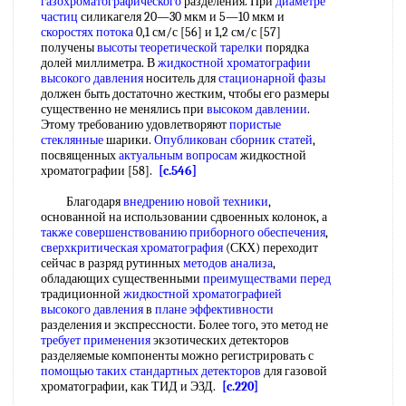
газохроматографического
разделения. При
диаметре
частиц
силикагеля 20—30 мкм и 5—10 мкм и
скоростях потока
0,1 см/с [56] и 1,2 см/с [57]
получены
высоты теоретической тарелки
порядка
долей миллиметра. В
жидкостной хроматографии
высокого давления
носитель для
стационарной фазы
должен быть достаточно жестким, чтобы его размеры
существенно не менялись при
высоком давлении
.
Этому требованию удовлетворяют
пористые
стеклянные
шарики.
Опубликован сборник статей
,
посвященных
актуальным вопросам
жидкостной
хроматографии [58].
[c.546]
Благодаря
внедрению новой техники
,
основанной на использовании сдвоенных колонок, а
также совершенствованию
приборного обеспечения
,
сверхкритическая хроматография
(СКХ) переходит
сейчас в разряд рутинных
методов анализа
,
обладающих существенными
преимуществами перед
традиционной
жидкостной хроматографией
высокого давления
в
плане эффективности
разделения и экспрессности. Более того, это метод не
требует применения
экзотических детекторов
разделяемые компоненты можно регистрировать с
помощью таких
стандартных детекторов
для газовой
хроматографии, как ТИД и ЭЗД.
[c.220]