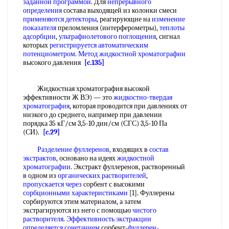
заданной программой
. Для
непрерывного
определения
состава выходящей из колонки смеси
применяются детекторы
, реагирующие на
изменение
показателя
преломления (интерферометры),
теплоты
адсорбции
,
ультрафиолетового поглощения
, сигнал
которых
регистрируется автоматическим
потенциометром
.
Метод жидкостной хроматографии
высокого давления
[c.135]
Жидкостная хроматография высокой
эффективности Ж ВЭ) — это
жидкостно-твердая
хроматография
, которая проводится при давлениях от
низкого до среднего, например при давлении
порядка 35 кГ/см 3,5-10 дин/см (СГС) 3,5-10 Па
(СИ).
[c.29]
Разделение фуллеренов
, входящих в
состав
экстрактов
, основано на идеях
жидкостной
хроматографии
. Экстракт фуллеренов, растворенный
в одном из
органических растворителей
,
пропускается через
сорбент с высокими
сорбционными характеристиками
[1]. Фуллерены
сорбируются этим материалом, а затем
экстрагируются из него с помощью
чистого
растворителя
.
Эффективность экстракции
определяется сочетанием
сорбент-
фуллерен-