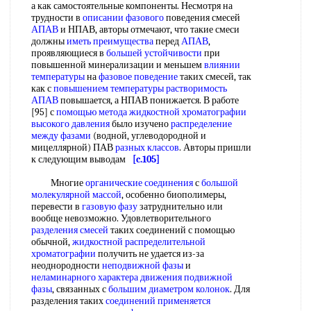
а как самостоятельные компоненты. Несмотря на
трудности в
описании фазового
поведения смесей
АПАВ
и НПАВ, авторы отмечают, что такие смеси
должны
иметь преимущества
перед
АПАВ
,
проявляющиеся в
большей устойчивости
при
повышенной минерализации и меньшем
влиянии
температуры
на
фазовое поведение
таких смесей, так
как с
повышением температуры растворимость
АПАВ
повышается, а НПАВ понижается. В работе
[95] с
помощью метода
жидкостной хроматографии
высокого давления
было изучено
распределение
между фазами
(водной, углеводородной и
мицеллярной) ПАВ
разных классов
. Авторы пришли
к следующим выводам
[c.105]
Многие
органические соединения
с
большой
молекулярной массой
, особенно биополимеры,
перевести в
газовую фазу
затруднительно или
вообще невозможно. Удовлетворительного
разделения смесей
таких соединений с помощью
обычной,
жидкостной распределительной
хроматографии
получить не удается из-за
неоднородности
неподвижной фазы
и
неламинарного
характера движения
подвижной
фазы
, связанных с
большим диаметром колонок
. Для
разделения таких
соединений применяется