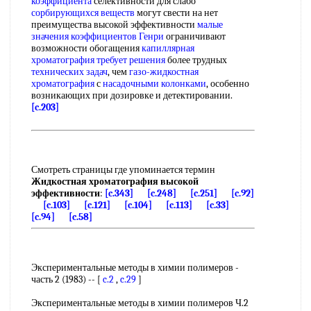
коэффициента
селективности для слабо
сорбирующихся веществ
могут свести на нет
преимущества высокой эффективности
малые
значения
коэффициентов Генри
ограничивают
возможности обогащения
капиллярная
хроматография
требует решения
более трудных
технических задач
, чем
газо-жидкостная
хроматография
с
насадочными колонками
, особенно
возникающих при дозировке и детектировании.
[c.203]
Смотреть страницы где упоминается термин
Жидкостная хроматография высокой
эффективности
:
[c.343]
[c.248]
[c.251]
[c.92]
[c.103]
[c.121]
[c.104]
[c.113]
[c.33]
[c.94]
[c.58]
Экспериментальные методы в химии полимеров -
часть 2 (1983) -- [
c.2
,
c.29
]
Экспериментальные методы в химии полимеров Ч.2