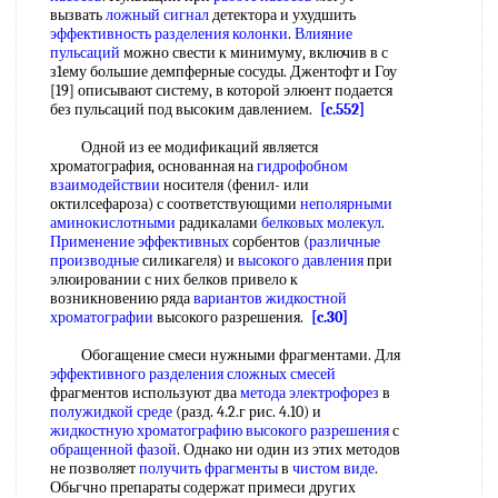
вызвать
ложный сигнал
детектора и ухудшить
эффективность разделения колонки
.
Влияние
пульсаций
можно свести к минимуму, включив в с
з1ему большие демпферные сосуды. Джентофт и Гоу
[19] описывают систему, в которой элюент подается
без пульсаций под высоким давлением.
[c.552]
Одной из ее модификаций является
хроматография, основанная на
гидрофобном
взаимодействии
носителя (фенил- или
октилсефароза) с соответствующими
неполярными
аминокислотными
радикалами
белковых молекул
.
Применение эффективных
сорбентов (
различные
производные
силикагеля) и
высокого давления
при
элюировании с них белков привело к
возникновению ряда
вариантов жидкостной
хроматографии
высокого разрешения.
[c.30]
Обогащение смеси нужными фрагментами. Для
эффективного разделения
сложных смесей
фрагментов используют два
метода электрофорез
в
полужидкой среде
(разд. 4.2.г рис. 4.10) и
жидкостную хроматографию высокого разрешения
с
обращенной фазой
. Однако ни один из этих методов
не позволяет
получить фрагменты
в
чистом виде
.
Обьгчно препараты содержат примеси других