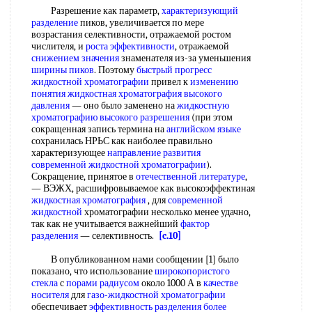
Разрешение как параметр,
характеризующий
разделение
пиков, увеличивается по мере
возрастания селективности, отражаемой ростом
числителя, и
роста эффективности
, отражаемой
снижением значения
знаменателя из-за уменьшения
ширины пиков
. Поэтому
быстрый прогресс
жидкостной хроматографии
привел к
изменению
понятия
жидкостная хроматография высокого
давления
— оно было заменено на
жидкостную
хроматографию высокого разрешения
(при этом
сокращенная запись термина на
английском языке
сохранилась НРЬС как наиболее правильно
характеризующее
направление развития
современной
жидкостной хроматографии
).
Сокращение, принятое в
отечественной литературе
,
— ВЭЖХ, расшифровываемое как высокоэффектиная
жидкостная хроматография
, для
современной
жидкостной
хроматографии несколько менее удачно,
так как не учитывается важнейший
фактор
разделения
— селективность.
[c.10]
В опубликованном нами сообщении [1] было
показано, что использование
широкопористого
стекла
с
порами радиусом
около 1000 А в
качестве
носителя
для
газо-жидкостной хроматографии
обеспечивает
эффективность разделения
более