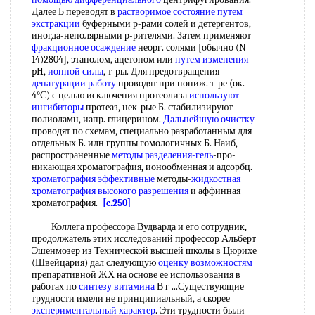
Далее Ь переводят в
растворимое состояние
путем
экстракции
буферными р-рами солей и детергентов,
иногда-неполярными р-рителями. Затем применяют
фракционное осаждение
неорг. солями [обычно (N
14)2804], этанолом, ацетоном или
путем изменения
pH,
ионной силы
, т-ры. Для предотвращения
денатурации работу
проводят при пониж. т-ре (ок.
4°С) с целью исключения протеолиза
используют
ингибиторы
протеаз, нек-рые Б. стабилизируют
полиоламн, иапр. глицерином.
Дальнейшую очистку
проводят по схемам, специально разработанным для
отдельных Б. илн группы гомологичных Б. Наиб,
распространенные
методы разделения-гель
-про-
никающая хроматография, ионообменная и адсорбц.
хроматография эффективные
методы-
жидкостная
хроматография высокого разрешения
и аффинная
хроматография.
[c.250]
Коллега профессора Вудварда и его сотрудник,
продолжатель этих исследований профессор Альберт
Эшенмозер из Технической высшей школы в Цюрихе
(Швейцария) дал следующую
оценку возможностям
препаративной ЖХ на основе ее использования в
работах по
синтезу витамина
В г ...Существующие
трудности имели не принципиальный, а скорее
экспериментальный характер
. Эти трудности были