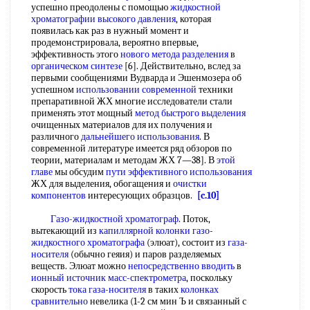
успешно преодолены с помощью
жидкостной
хроматографии высокого давления
, которая
появилась как раз в нужный момент и
продемонстрировала, вероятно впервые,
эффективность этого
нового метода разделения
в
органическом синтезе
[6]. Действительно, вслед за
первыми сообщениями Вудварда и Эшенмозера об
успешном
использовании современной
техники
препаративной ЖХ многие исследователи стали
применять этот мощный
метод быстрого выделения
очищенных материалов для их получения и
различного
дальнейшего использования
. В
современной литературе имеется ряд обзоров по
теории, материалам и методам ЖХ 7—38]. В
этой
главе
мы обсудим
пути эффективного использования
ЖХ для выделения, обогащения и
очистки
компонентов
интересующих образцов.
[c.10]
Газо-жидкостной хроматограф
. Поток,
вытекающий из
капиллярной колонки газо
-
жидкостного хроматографа
(элюат), состоит из
газа-
носителя
(обычно геяия) и паров разделяемых
веществ. Элюат можно
непосредственно вводить
в
ионный источник масс-спектрометра
, поскольку
скорость
тока газа-носителя
в таких
колонках
сравнительно
невелика (1-2 см мин Ъ и связанный с