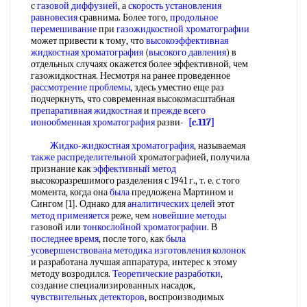
с
газовой диффузией
, а
скорость установления
равновесия
сравнима. Более того,
продольное
перемешивание
при
газожидкостной хроматографии
может привести к тому, что
высокоэффективная
жидкостная хроматография
(
высокого давления
) в
отдельных случаях окажется более эффективной, чем
газожидкостная. Несмотря на ранее проведенное
рассмотрение проблемы
, здесь уместно еще раз
подчеркнуть, что современная высокомасштабная
препаративная жидкостная
и
прежде всего
ионообменная хроматография
разви-
[c.117]
Жидко-жидкостная хроматография
, называемая
также распределительной
хроматографией, получила
признание как
эффективный метод
высокоразрешимого разделения с 1941 г., т. е. с того
момента, когда она
была
предложена Мартином и
Сингом [1]. Однако для
аналитических целей
этот
метод применяется
реже, чем
новейшие методы
газовой или
тонкослойной хроматографии
. В
последнее время
, после того, как
была
усовершенствована методика
изготовления колонок
и разработана лучшая аппаратура, интерес к этому
методу возродился.
Теоретические разработки
,
создание специализированных насадок,
чувствительных детекторов
, воспроизводимых