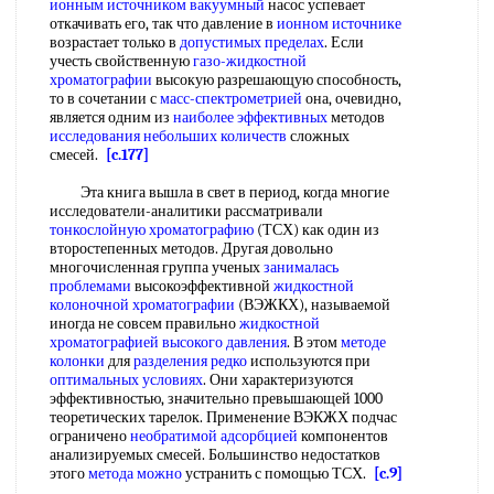
ионным источником вакуумный
насос успевает
откачивать его, так что давление в
ионном источнике
возрастает только в
допустимых пределах
. Если
учесть свойственную
газо-жидкостной
хроматографии
высокую разрешающую способность,
то в сочетании с
масс-спектрометрией
она, очевидно,
является одним из
наиболее эффективных
методов
исследования небольших количеств
сложных
смесей.
[c.177]
Эта книга вышла в свет в период, когда многие
исследователи-аналитики рассматривали
тонкослойную хроматографию
(ТСХ) как один из
второстепенных методов. Другая довольно
многочисленная группа ученых
занималась
проблемами
высокоэффективной
жидкостной
колоночной хроматографии
(ВЭЖКХ), называемой
иногда не совсем правильно
жидкостной
хроматографией высокого давления
. В этом
методе
колонки
для
разделения редко
используются при
оптимальных условиях
. Они характеризуются
эффективностью, значительно превышающей 1000
теоретических тарелок. Применение ВЭКЖХ подчас
ограничено
необратимой адсорбцией
компонентов
анализируемых смесей. Большинство недостатков
этого
метода можно
устранить с помощью ТСХ.
[c.9]