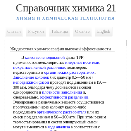
Справочник химика 21
ХИМИЯ И ХИМИЧЕСКАЯ ТЕХНОЛОГИЯ
Статьи
Рисунки
Таблицы
О сайте
English
Жидкостная хроматография высокой эффективности
В
качестве неподвижной
фазы (НФ)
применяются мелкопористые
инертные носители
,
покрытые пленкой различных
полимеров,
нерастворимых в
органических растворителях
.
Заполнение колонок
(их диаметр 0,5—50 мм)
неподвижной фазой
проводят под давлением в 150—
300 атм, благодаря чему добиваются высокой
однородности и
плотности заполнения
и,
следовательно,
эффективности разделения
.
Элюирование разделяемых веществ осуществляется
пропусканием через колонку какого-либо
подходящего
органического растворителя
или их
смеси под давлением в 50—200 атм. При этом режим
термостатирования и состав элюирующей смеси
могут изменяться в
ходе анализа
в соответствии с