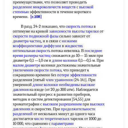
преимуществами, что позволяет проводить
разделение микроколичеств веществ
с
высокой
степенью
эффективности в течение короткого
времени.
[c.108]
В разд. 24-2 показано, что
скорость потока
в
оптимуме на кривой
зависимости высоты тарелки
от
скорости подвижной фазы
сильно зависит от
диаметра частиц
, и в связи с
низкими
коэффициентами диффузии
в
жидкостях
оптимальная скорость
потока невелика. В
последнее
время
размеры частиц
снижаются до 10— 15 мкм при
диаметре 0,1 —1,0 см и
длине колонки
0,1—0,5 м. При
малом диаметре
колонки достижимы значительные
увеличения скорости потока
, что приводит к
сокращению времени без
потери эффективности
разделения [пятый
член уравнения
(24-14)]. При
умеренной
длине колонки необходимы
высокие
давления
на входе (от 20 до 300 атм). Наблюдается
значительный прогресс в развитии приборов,
методик и систем детектирования [54,55] для
хроматографии с
высоким разрешением
при
высоких
давлениях
и скоростях. При
продолжительности
разделений
от нескольких минут до одного часа
достигается
число теоретических
тарелок от 1000 до
10 000, что сравнимо с
параметрами