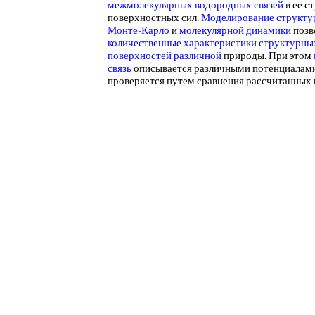
межмолекулярных водородных связей
в ее с
поверхностных сил.
Моделирование структу
Монте-Карло
и
молекулярной динамики
позв
количественные характеристики
структурны
поверхностей различной
природы. При этом
связь
описывается различными потенциалам
проверяется путем сравнения рассчитанных
констант
объемной воды
. Поскольку
численн
специальных статей
этой монографии, остан
результатах
, важных для дальнейшего обсу
По классификации П.А.Ребиндера, основ
связи влаги
с материалом, суспензионный П
суспензии в осадок
содержит свободную
(не
макрокапиллярах
и макропорах с г> 10-" м. В
удалена
механическим способом
, однако пр
суспензий
ПВХ высокопроизводительное обор
осадительные центрифуги
со
шнековой выгру
полного удаления
свободной влаги
. Наприме
ПВХ остается 10 - 15% этого
вида влаги
из 25 
осадке. По данным Б.С.
Сажина
[120]
содержан
макрокапиллярах
при стыковом состоянии до
остальной
влаги является
капиллярно связан
испарение ее требуется дополнительная к
те