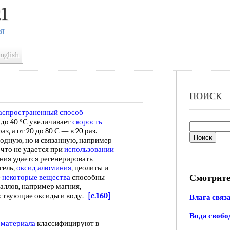
1
Я
nglish
ПОИСК
распространенный
способ
0 до 40 °С увеличивает
скорость
раз, а от 20 до 80 С — в 20 раз.
бодную, но и связанную, например
 что не удается при
использовании
ния удается регенерировать
агель,
оксид алюминия
, цеолиты и
Смотрите
 некоторые вещества
способны
аллов, например магния,
тствующие оксиды и воду.
[c.160]
Влага связ
Вода свобо
 материала
классифицируют в