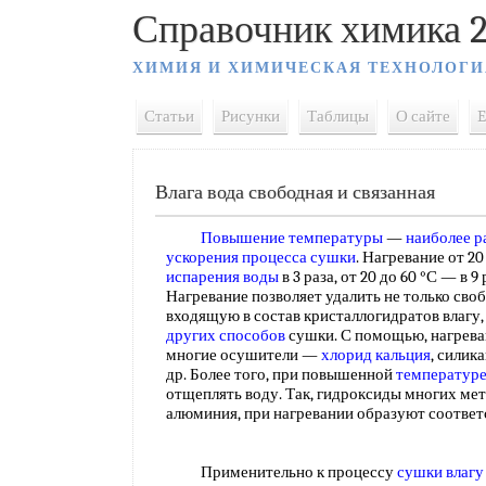
Справочник химика 2
ХИМИЯ И ХИМИЧЕСКАЯ ТЕХНОЛОГИ
Статьи
Рисунки
Таблицы
О сайте
E
Влага вода свободная и связанная
Повышение температуры
—
наиболее 
ускорения
процесса сушки
. Нагревание от 2
испарения воды
в 3 раза, от 20 до 60 °С — в 9 
Нагревание позволяет удалить не только сво
входящую в состав кристаллогидратов влагу,
других способов
сушки. С помощью, нагрева
многие осушители —
хлорид кальция
, силик
др. Более того, при повышенной
температуре
отщеплять воду. Так, гидроксиды многих мет
алюминия, при нагревании образуют соотве
Применительно к процессу
сушки влагу