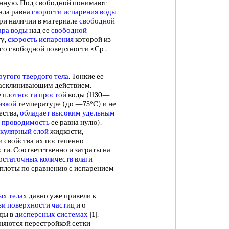
анную. Под свободной понимают
ала равна
скорости испарения воды
при наличии в материале
свободной
ара воды
над ее
свободной
гу,
скорость испарения
которой из
со свободной поверхности <Ср .
ругого твердого тела
. Тонкие ее
расклинивающим действием.
е
плотности простой
воды (1130—
изкой
температуре (до —75°С) и не
ества,
обладает высоким
удельным
я проводимость
ее равна нулю).
кулярный слой
жидкости,
и свойства их постепенно
ти. Соответственно и затраты на
остаточных
количеств влаги
еплоты по сравнению с испарением
ых телах
давно уже привели к
зи
поверхности частиц
и о
оды в
дисперсных системах
[1].
няются перестройкой сетки