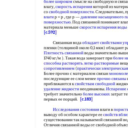
более широком
смысле на свободную и связ
влагу,
скорость испарения
которой из матери
со
свободной поверхности
. Следовательно, 
влаги
р = р , где р —
давление насыщенного п
поверхностью
. Под связанной понимают вла
материала меньше
скорости испарения воды
[c.592]
Связанная вода
обладает свойствами
уп
пленки (толщиной около 0,1 мкм) обладают 
Плотность связанной
воды значительно выш
1740 кг/м ). Такая вода замерзает при
более н
способна растворять
легко растворимые
вещ
сопротивлением
(
практически электрическа
Более прочно с материалом связан
мономоле
последующие ее слои менее
прочно связаны
приближаются к
свойствам свободной
жидкос
удаление жидкости
неодинаковы.
Испарение 
требует значительно
более высоких
затрат т
первых ее порций.
[c.183]
Исследования состояния
влаги в
порист
выводу об особом характере ее
свойств вбли
существовании так называемой связанной в
Отличия связанной воды от свободной объяс