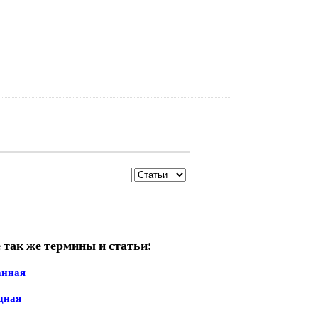
 так же термины и статьи:
анная
дная