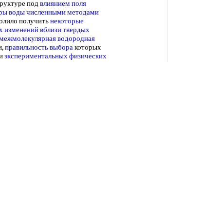
труктуре под
влиянием поля
ры
воды численными
методами
олило получить
некоторые
х изменений
вблизи твердых
межмолекулярная водородная
и,
правильность выбора
которых
 и
экспериментальных физических
ым методам
посвящен ряд
овимся только на
основных
ждения.
[c.7]
анной на
анализе форм
и
энергии
ВХ
после выделения
его из
связанную) влагу, находящуюся в
 принципе эта влага может быть
именяемое для
разделения
удование, в частности
зкой осадка
, не обеспечивает
р, после
осадительных центрифуг
в
- 30%
общего количества
воды в
ие влаги
в пористом ПВХ в
стигает 21 -26%. Большая
часть
ной
(
радиус капилляров
г< 10 м), на
плоте фазового превращения