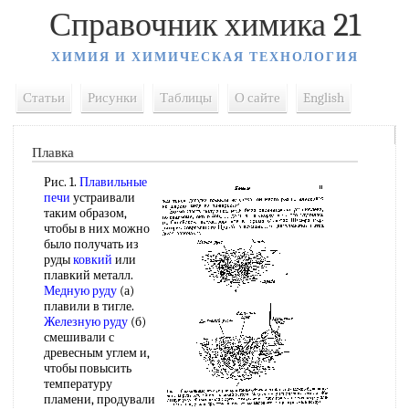
Справочник химика 21
ХИМИЯ И ХИМИЧЕСКАЯ ТЕХНОЛОГИЯ
Статьи
Рисунки
Таблицы
О сайте
English
Плавка
Рис. 1.
Плавильные
печи
устраивали
таким образом,
чтобы в них можно
было получать из
руды
ковкий
или
плавкий металл.
Медную руду
(а)
плавили в тигле.
Железную руду
(б)
смешивали с
древесным углем и,
чтобы повысить
температуру
пламени, продували