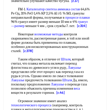
значительно улучшают качество чугуна.
[c.17]
FM-1.
Катализатор синтеза аммиака состав
64,6%
Ре Од, 31% РеО 1,4% КР 2,5% Al i 0. % SiO, гранулы
неправильной формы, получаемые в
процессе плавки
96% гранул имеет размер меньше 10 мм и 4%
гранул
—размер
меньше 4 мм-, срок службы 7. пет.
[c.314]
Некоторые
возможные методы
контроля
свариваемости, рассмотренные ранее, в той или иной
форме должны быть применены по плавкам,
особенно для низколегированных конструкционных
сталей.
[c.278]
Таким образом, в отличие от
Шталя
, который
считал, что плавка металла включает переход
флогистона из древесного угля в руду,
Лавуазье
представлял себе этот процесс как переход газа нз
руды в уголь. Однако имело ли смысл толкование
Лавуазье
предпочесть толкованию
Шталя
Да, имело,
поскольку предположение
Лавуазье
о переходе газа
позволяло объяснить причины изменения
веса
веществ в результате горения.
[c.46]
Огромное значение имеет анализ
технологического процесса
(например, контроль
плавки в металлургическом производстве и т. п.).