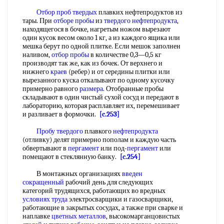
Отбор проб твердых
плавких нефтепродуктов из
тары. При
отборе пробы
из
твердого нефтепродукта
,
находящегося в бочке, нагретым ножом вырезают
один кусок весом около 1 кг, а из каждого ящика или
мешка берут по одной плитке. Если мешок заполнен
наливом,
отбор пробы
в количестве 0,3—0,5 кг
производят так же, как из бочек. От верхнего и
нижнего
краев
(ребер) и от середины плитки или
вырезанного куска откалывают по одному кусочку
примерно равного
размера
. Отобранные пробы
складывают в один чистый сухой сосуд и передают в
лабораторию, которая расплавляет их, перемешивает
и разливает в формочки.
[c.253]
Пробу твердого
плавкого
нефтепродукта
(отливку) делят примерно пополам и каждую часть
обвертывают в
пергамент
или под-
пергамент
или
помещают в стеклянную банку.
[c.254]
В монтажных организациях
введен
сокращенный
рабочий день для следующих
категорий трудящихся, работающих во вредных
условиях труда
электросварщики и газосварщики,
работающие в закрытых сосудах, а также при сварке и
наплавке
цветных металлов
, высокомарганцовистых