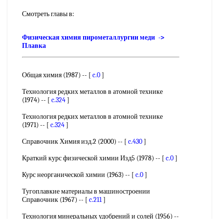
Смотреть главы в:
Физическая химия пирометаллургии меди ->
Плавка
Общая химия (1987) -- [
c.0
]
Технология редких металлов в атомной технике
(1974) -- [
c.324
]
Технология редких металлов в атомной технике
(1971) -- [
c.324
]
Справочник Химия изд.2 (2000) -- [
c.430
]
Краткий курс физической химии Изд5 (1978) -- [
c.0
]
Курс неорганической химии (1963) -- [
c.0
]
Тугоплавкие материалы в машиностроении
Справочник (1967) -- [
c.211
]
Технология минеральных удобрений и солей (1956) --