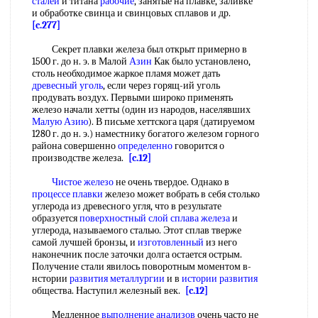
сталей
и титана
рабочие
, занятые на плавке, заливке
и обработке свинца и свинцовых сплавов и др.
[c.277]
Секрет плавки железа был открыт примерно в
1500 г. до н. э. в Малой
Азин
Как было установлено,
столь необходимое жаркое пламя может дать
древесный уголь
, если через горящ-ий уголь
продувать воздух. Первыми широко применять
железо начали хетты (один из народов, населявших
Малую Азию
). В письме хеттскога царя (датируемом
1280 г. до н. э.) наместнику богатого железом горного
района совершенно
определенно
говорится о
производстве железа.
[c.12]
Чистое железо
не очень твердое. Однако в
процессе плавки
железо может вобрать в себя столько
углерода из древесного угля, что в результате
образуется
поверхностный слой
сплава железа
и
углерода, называемого сталью. Этот сплав тверже
самой лучшей бронзы, и
изготовленный
из него
наконечник после заточки долга остается острым.
Получение стали явилось поворотным моментом в-
нстории
развития металлургии
и в
истории развития
общества. Наступил железный век.
[c.12]
Медленное
выполнение анализов
очень часто не