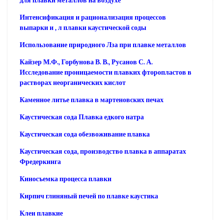
для плавки металлов на воздухе
Интенсификация и рационализация процессов
выпарки и , л плавки каустической соды
Использование природного Лза при плавке металлов
Кайзер М.Ф., Горбунова В. В., Русанов С. А.
Исследование проницаемости плавких фторопластов в
растворах неорганических кислот
Каменное литье плавка в мартеновских печах
Каустическая сода Плавка едкого натра
Каустическая сода обезвоживание плавка
Каустическая сода, производство плавка в аппаратах
Фредеркинга
Киносъемка процесса плавки
Кирпич глиняный печей по плавке каустика
Клеи плавкие