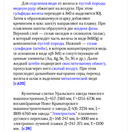
Для
отделения меди
от железа и
пустой породы
медную руду
обжигают на воздухе. При этом
сульфиды железа
переходят в FeO и выделяется SOj.
Затем к образовавшемуся огарку добавляют
кремнезем и кокс шихту направляют на плавку. При
плавлении шихты образуются две
жидкие фазы
.
Верхний слой — сплав оксидов и силикатов (шлак),
в который переходит часть железа (в виде FeSiOg) и
компонентов
пустой породы
. Нижний —
сплав
сульфидов
(
штейн
), в котором концентрируется медь
(в основном в виде ujS-FeS) и сопутствующие ей
ценные элементы (Ац, Ag, Se, Те, Ni и др.). Далее
жидкий
штейн
подвергают
окислительному обжигу
,
пропуская через него
сжатый воздух
. При этом
происходит дальнейшее выгорание серы, переход
железа в шлак и вьделение
металлической
меди
[c.623]
Кузнечные слитки Уральского завода тяжелого
машиностроения Д=457-2160 мм, Г=1255-6736 мм
восьми1ранные Ново-Краматорского
машиностроительног о завода Д-435-2226 мм, 1.=
1800-6760 мм завода "
Электросталь
" плазменно-
дугового переплава Д= 148-247 мм, Ь=1000 мм и
электронно-лучевой плавки Д=247-375 мм, Е=1200
мм.
[c.28]