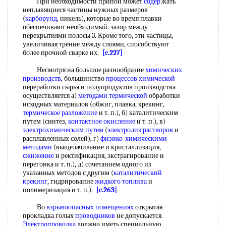
При необходимости припой может
содер
)кать
неплавящиеся частицы нужных размеров
(
карборунд
, никель), которые во время плавки
обеспечивают необходимый. зазор между
перекрытиями полосы 3. Кроме того, эти частицы,
увеличивая трение между слоями, способствуют
более прочной сварке их.
[c.227]
Несмотря на большое разнообразие
химических
производств
, большинство
процессов химической
переработки сырья и полупродуктов производства
осуществляется а)
методами термической
обработки
исходных материалов (обжиг, плавка, крекинг,
термическое разложение
и т. п.), б) каталитическим
путем (синтез,
контактное окисление
и т. п.), в)
электрохимическим путем
(
электролиз растворов
и
расплавленных солей), г)
физико-химическими
методами
(выщелачивание и кристаллизация,
сжижение
и ректификация, экстрагирование и
перегонка и т. п.), д) сочетанием одного из
указанных методов с другим (
каталитический
крекинг
, гидрирование
жидкого топлива
и
полимеризация и т. п.).
[c.263]
Во
взрывоопасных помещениях
открытая
прокладка голых
проводников
не допускается.
Электропроводка
должна иметь специальную