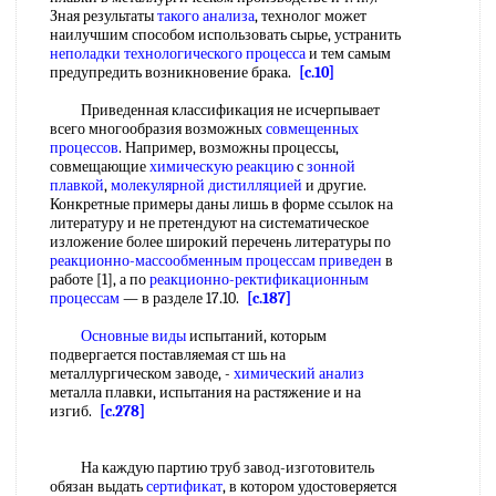
Зная результаты
такого анализа
, технолог может
наилучшим способом использовать сырье, устранить
неполадки
технологического процесса
и тем самым
предупредить возникновение брака.
[c.10]
Приведенная классификация не исчерпывает
всего многообразия возможных
совмещенных
процессов
. Например, возможны процессы,
совмещающие
химическую реакцию
с
зонной
плавкой
,
молекулярной дистилляцией
и другие.
Конкретные примеры даны лишь в форме ссылок на
литературу и не претендуют на систематическое
изложение более широкий перечень литературы по
реакционно-массообменным процессам
приведен
в
работе [1], а по
реакционно-ректификационным
процессам
— в разделе 17.10.
[c.187]
Основные виды
испытаний, которым
подвергается поставляемая ст шь на
металлургическом заводе, -
химический анализ
металла плавки, испытания на растяжение и на
изгиб.
[c.278]
На каждую партию труб завод-изготовитель
обязан выдать
сертификат
, в котором удостоверяется