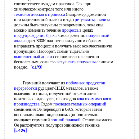
соответствует нуждам практики. Так, при
химическом контроле того или иного
технологического процесса
(например, доменной
или мартеновской плавки и т.д.)
результаты анализа
должны быть получены своевременно, пока еще
можно изменить течение
процесса
в целях
предупреждения брака
. Своевременно
полученный
анализ
дает B03N ожность наилучшим образом
направлять процесс и получать высс кокачественную
продукцию. Наоборот, самый тщательно
выполненный анализ
становится совершенно
бесполезным, если его
результаты получены
слишком
поздно.
[c.193]
Германий получают из
побочных продуктов
переработки
руд цвет-HI.IX металлов, а также
выделяют из золы, полученной от сжигания
некоторых видов угля, из отходов
коксохимического
производства
. Рядом
последовательных операций
соединения Ое переводят в 0е02, который затем
восстанавливают водородом. Дополнительно
очищают германий
зонной плавкой
. Основная масса
Ое расходуется в полупроводниковой технике.
[c.424]