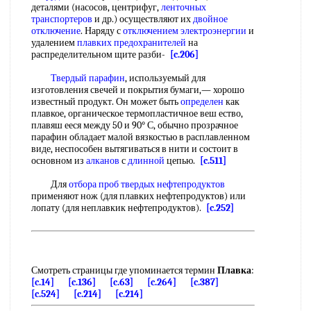
деталями (насосов, центрифуг,
ленточных
транспортеров
и др.) осуществляют их
двойное
отключение
. Наряду с
отключением электроэнергии
и
удалением
плавких предохранителей
на
распределительном щите разби-
[c.206]
Твердый парафин
, используемый для
изготовления свечей и покрытия бумаги,— хорошо
известный продукт. Он может быть
определен
как
плавкое, органическое термопластичное веш ество,
плавяш ееся между 50 и 90° С, обычно прозрачное
парафин обладает малой вязкостью в расплавленном
виде, неспособен вытягиваться в нити и состоит в
основном из
алканов
с
длинной
цепью.
[c.511]
Для
отбора проб твердых нефтепродуктов
применяют нож (для плавких нефтепродуктов) или
лопату (для неплавкик нефтепродуктов).
[c.252]
Смотреть страницы где упоминается термин
Плавка
:
[c.14]
[c.136]
[c.63]
[c.264]
[c.387]
[c.524]
[c.214]
[c.214]