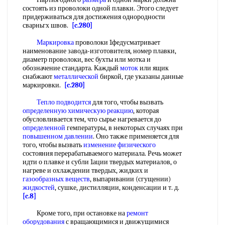
состоять из проволоки одной плавки. Этого следует
придерживаться для достижения однородности
сварньгх швов.
[c.280]
Маркировка
проволоки 1федусматривает
наименование завода-изготовителя, номер плавки,
диаметр проволоки, вес бухты или мотка и
обозначение стандарта. Каждый
моток
или ящик
снабжают
металлической
биркой, где указаны данные
маркировки.
[c.280]
Тепло подводится
для того, чтобы вызвать
определенную химическую реакцию
, которая
обусловливается тем, что сырье нагревается до
определенной
гемпературы, в некоторых случаях при
повышенном давлении
. Оно также применяется для
того, чтобы вызвать
изменение физического
состояния перерабатываемого материала. Речь может
идти о плавке и субли 1ации твердых материалов, о
нагреве и охлаждении твердых, жидких и
газообразных веществ
, выпаривании (сгущении)
жидкостей
, сушке, дистилляции, конденсации и т. д.
[c.8]
Кроме того, при остановке на
ремонт
оборудования
с вращающимися и движущимися