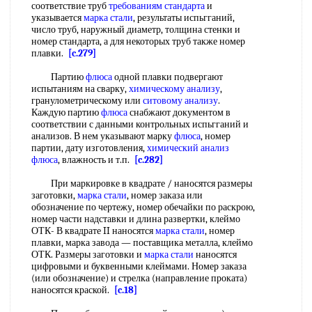
соответствие труб
требованиям стандарта
и
указывается
марка стали
, результаты испьгганий,
число труб, наружный диаметр, толщина стенки и
номер стандарта, а для некоторых труб также номер
плавки.
[c.279]
Партию
флюса
одной плавки подвергают
испытаниям на сварку,
химическому анализу
,
гранулометрическому или
ситовому анализу
.
Каждую партию
флюса
снабжают документом в
соответствии с данными контрольных испьгганий и
анализов. В нем указывают марку
флюса
, номер
партии, дату изготовления,
химический анализ
флюса
, влажность и т.п.
[c.282]
При маркировке в квадрате / наносятся размеры
заготовки,
марка стали
, номер заказа или
обозначение по чертежу, номер обечайки по раскрою,
номер части надставки и длина развертки, клеймо
ОТК- В квадрате II наносятся
марка стали
, номер
плавки, марка завода — поставщика металла, клеймо
ОТК. Размеры заготовки и
марка стали
наносятся
цифровыми и буквенными клеймами. Номер заказа
(или обозначение) и стрелка (направление проката)
наносятся краской.
[c.18]