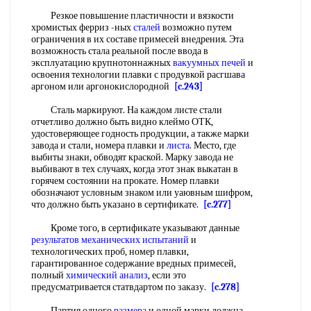
Резкое повышение пластичности и вязкости
хромистых ферриз -ных
сталей
возможно путем
ограничения в их составе примесей внедрения. Эта
возможность стала реальной после ввода в
эксплуатацию крупнотоннажных
вакуумных печей
и
освоения технологии плавки с продувкой расгшава
аргоном или аргонокислородной
[c.243]
Сталь маркируют. На каждом листе стали
отчетливо должно быть видно клеймо ОТК,
удостоверяющее годность продукции, а также марки
завода и стали, номера плавки и
листа
. Место, где
выбиты знаки, обводят краской. Марку завода не
выбивают в тех случаях, когда этот знак выкатан в
горячем состоянии на прокате. Номер плавки
обозначают условным знаком или уаювным шифром,
что должно быть указано в сертификате.
[c.277]
Кроме того, в сертификате указывают данные
результатов механических испытаний
и
технологических проб, номер плавки,
гарантированное содержание вредных примесей,
полный
химический анализ
, если это
предусматривается статвдартом по заказу.
[c.278]
Партия одного
размера
и одной марки должна