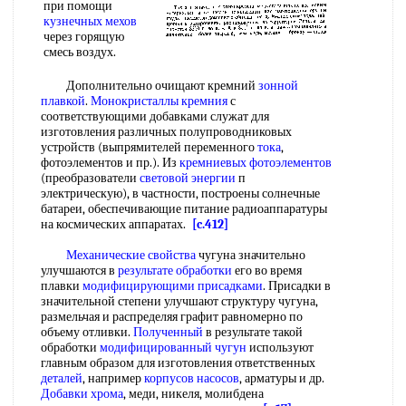
при помощи
кузнечных мехов
через горящую
смесь воздух.
Дополнительно очищают кремний
зонной
плавкой
.
Монокристаллы кремния
с
соответствующими добавками служат для
изготовления различных полупроводниковых
устройств (выпрямителей переменного
тока
,
фотоэлементов и пр.). Из
кремниевых фотоэлементов
(преобразователи
световой энергии
п
электрическую), в частности, построены солнечные
батареи, обеспечивающие питание радиоаппаратуры
на космических аппаратах.
[c.412]
Механические свойства
чугуна значительно
улучшаются в
результате обработки
его во время
плавки
модифицирующими присадками
. Присадки в
значительной степени улучшают структуру чугуна,
размельчая и распределяя графит равномерно по
объему отливки.
Полученный
в результате такой
обработки
модифицированный чугун
используют
главным образом для изготовления ответственных
деталей
, например
корпусов насосов
, арматуры и др.
Добавки хрома
, меди, никеля, молибдена