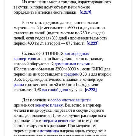
Из отношения массы топлива, израсходованного
за сутки, к полезному объему печн можно
определить интенсивность плавки
[c.219]
Рассчитать среднюю длительность плавки
мартеновской (вместимостью 600 т) и двухваннон
сталегла-внльпой (вместимостью по 250 т каждая)
печей, если годовая (365 дней) производительность
первой 430 ты .т, а второй — 875 тыс. т.
[c.223]
Сколько 350-ТОННЫХ
кислородных
конвертеров
должно быть установлено на заводе,
который оборудован 2
доменными печами
с
1Голсзиыми объемами 3200 и 3000 м , если КИПО для
первой из них составляет в
среднем
0,53, а для второй
0,55, а средняя длительность плавки в конвертере
равна
соответственно 43 и 60 мин Выход стали
составляет 0,93
массовой доли
чугуна.
[c.223]
Для получения
особо чистых
вещести
применяют
зонную плавку
. Вецество, например
металл в виде бруска, нагревают в сосуде с одного
конца до плавления. Примеси лучше растворимы в
расплаве, чэм в
твердом веществе
, поэтому они
концентрируются в расплаве. При медленном
перемещении
источника
нагрева вдоль сосуда зoi a