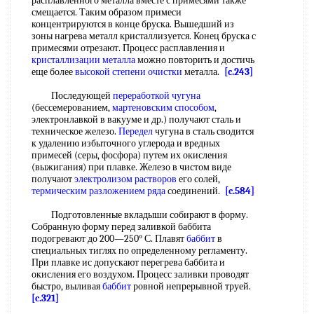
расплавленного металла вместе с примесями также
смещается. Таким образом примеси
концентрируются в конце бруска. Вышедший из
зоны нагрева металл кристаллизуется. Конец бруска с
примесями отрезают. Процесс расплавления и
кристаллизации металла
можно повторить и достичь
еще более
высокой
степени очистки
металла.
[c.243]
Последующей
переработкой чугуна
(бессемерованием,
мартеновским способом
,
электронлавкой в вакууме и др.) получают сталь и
техническое железо.
Передел
чугуна в сталь сводится
к удалению избыточного углерода и вредных
примесей (серы, фосфора) путем их окисления
(выжигания) при плавке. Железо в чистом виде
получают
электролизом растворов
его солей,
термическим разложением
ряда
соединений.
[c.584]
Подготовленные вкладыши собирают в форму.
Собранную форму перед заливкой баббита
подогревают до 200—250° С. Плавят
баббит
в
специальных тиглях по определенному регламенту.
При плавке ис допускают перегрева баббита и
окисления его воздухом. Процесс заливки проводят
быстро, выливая
баббит
ровной непрерывной труей.
[c.321]