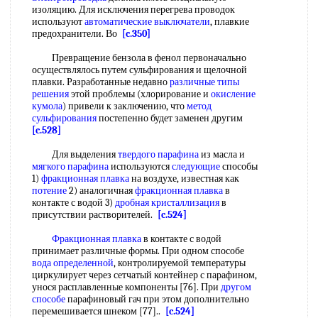
изоляцию. Для исключения перегрева проводок
используют
автоматические выключатели
, плавкие
предохранители. Во
[c.350]
Превращение бензола в фенол первоначально
осуществлялось путем сульфирования и щелочной
плавки. Разработанные недавно
различные типы
решения
этой проблемы (хлорирование и
окисление
кумола
) привели к заключению, что
метод
сульфирования
постепенно будет заменен другим
[c.528]
Для выделения
твердого парафина
из масла и
мягкого парафина
используются
следующие
способы
1)
фракционная плавка
на воздухе, известная как
потение
2) аналогичная
фракционная плавка
в
контакте с водой 3)
дробная кристаллизация
в
присутствии растворителей.
[c.524]
Фракционная плавка
в контакте с водой
принимает различные формы. При одном способе
вода определенной
, контролируемой температуры
циркулирует через сетчатый контейнер с парафином,
унося расплавленные компоненты [76]. При
другом
способе
парафиновый гач при этом дополнительно
перемешивается шнеком [77]..
[c.524]