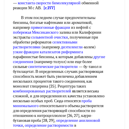
—
константа скорости бимолекулярной
обменной
реакции М с АВ.
[c.277]
В этом последнем случае предпочтительны
бензины, богатые нафтенами или ароматикой,
например
прямогонные фракции
из нефтей с
побережья Мексиканского
залива или Калифорнии
экстракты
сольвентной очистки
, полученные при
обработке реформатов
селективными
растворителями
(например
диэтиленгли
-колем)
узкие фракции
катализатов риформинга
парафинистые бензины, к которым добавлены
другие
соединения
(например толуол) или еще более
сильные
синтетические растворители
— бу-танол и
бутилацетат. В определенных случаях растворяющая
способность может быть увеличена добавлением
нескольких процентов такого соединения, как
монолеат глицерина [25]. Рецептура таких
комбинированных растворителей
является весьма
сложной, и для определения их качества установлено
несколько особых проб. Сюда относятся
проба
минимального
относительного объема растворителя
для определения растворяющей способности по
отношению к нитроцеллюлозе [26, 27], каури-
бутановая проба [28, 29],
определение анилиновой
точки
,
определение растворимости
в