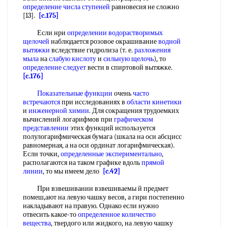
определение числа ступеней
равновесия не сложно
[13].
[c.175]
Если нри
определении водорастворимых
щелочей
наблюдается розовое окрашивание
водной
вытяжки
вследствие гидролиза (т. е.
разложения
мыла
на
слабую кислоту
и
сильную щелочь
), то
определение следует
вести в спиртовой вытяжке.
[c.176]
Показательные функции
очень
часто
встречаются
при исследованиях в
области кинетики
и
инженерной химии
. Для сокращения трудоемких
вычислений логарифмов при
графическом
представлении
этих функций используется
полулогарифмическая бумага (шкала на оси абсцисс
равномерная, а на оси ординат логарифмическая).
Если точки,
определенные экспериментально
,
располагаются на таком графике вдоль
прямой
линии
, то мы имеем дело
[c.42]
При взвешивании взвешиваемы й предмет
помеш,ают на левую чашку весов, а гири постепенно
накладывают на правую. Однако если нужно
отвесить какое-то
определенное количество
вещества
, твердого или жидкого, на левую чашку