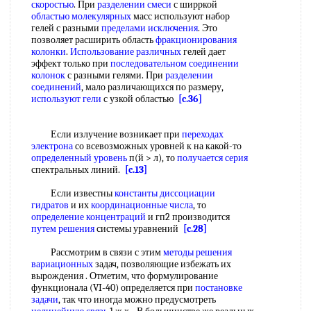
скоростью
. При
разделении смеси
с ширркой
областью молекулярных
масс используют набор
гелей с разными
пределами исключения
. Это
позволяет расширить область
фракционирования
колонки
.
Использование различных
гелей дает
эффект только при
последовательном соединении
колонок
с разными гелями. При
разделении
соединений
, мало различающихся по размеру,
используют гели
с узкой областью
[c.36]
Если излучение возникает при
переходах
электрона
со всевозможных уровней к на какой-то
определенный уровень
п(й > л), то
получается серия
спектральных линий.
[c.13]
Если известны
константы диссоциации
гидратов
и их
координационные числа
, то
определение концентраций
и гп2 производится
путем решения
системы уравнений
[c.28]
Рассмотрим в связи с этим
методы решения
вариационных
задач, позволяющие избежать их
вырождения . Отметим, что формулирование
функционала (VI-40) определяется при
постановке
задачи
, так что иногда можно предусмотреть