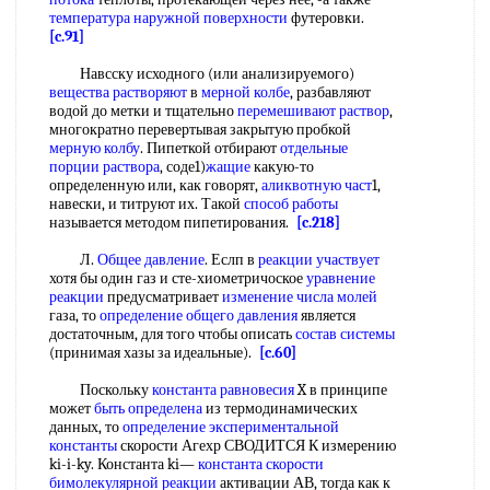
температура наружной поверхности
футеровки.
[c.91]
Навсску исходного (или анализируемого)
вещества растворяют
в
мерной колбе
, разбавляют
водой до метки и тщательно
перемешивают раствор
,
многократно перевертывая закрытую пробкой
мерную колбу
. Пипеткой отбирают
отдельные
порции раствора
, соде1)
жащие
какую-то
определенную или, как говорят,
аликвотную част
1,
навески, и титруют их. Такой
способ работы
называется методом пипетирования.
[c.218]
Л.
Общее давление
. Еслп в
реакции участвует
хотя бы один газ и сте-хиометричоское
уравнение
реакции
предусматривает
изменение числа молей
газа, то
определение общего давления
является
достаточным, для того чтобы описать
состав системы
(принимая хазы за идеальные).
[c.60]
Поскольку
константа равновесия
X в принципе
может
быть определена
из термодинамических
данных, то
определение экспериментальной
константы
скорости Агехр СВОДИТСЯ К измерению
ki-i-ky. Константа ki—
константа скорости
бимолекулярной реакции
активации АВ, тогда как к