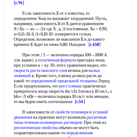
[c.94]
Если зависимость X от х известна, то
определение Хощ не вызывает затруднений. Пусть,
напрммер, зависимость X от X дается уравнением
Х=Хо — ах — (1х где Х , а, (1 постоянные. Хо = 0,90,
а=0,15-10-3, (1=0,10-10- измеряется в сутках.
Определим, возможен ли максимум X и до какого
времени X будет не ниже 0,80. Находим
[c.158]
При этом / 1 — величина порядка 100—1000 А
(см. выше), а
полученная формула
пригодна лишь
при условии к < ку. Из этого уравнения видно, что
скорость роста
окисного слоя
велика для
малых
значений
к. Кроме того, пленка должна расти до
какой-то
определенной предельной толщины
Лпред.
Если предположить, что
рост пленки
практически
прекратился, когда скорость йк/с1х близка к 10 см/с, а
Ыо= Л нQv—величина порядка 10 см/с или меньше,
то мы будем иметь соотношение
[c.54]
В зависимости от
свойств полимера
и
условий
движения
на практике могут возникать
различные
типы течения
полимерных растворов
. При этом их
реологические свойства
обычно не могут быть
охарактеризованы каким-то
определенным