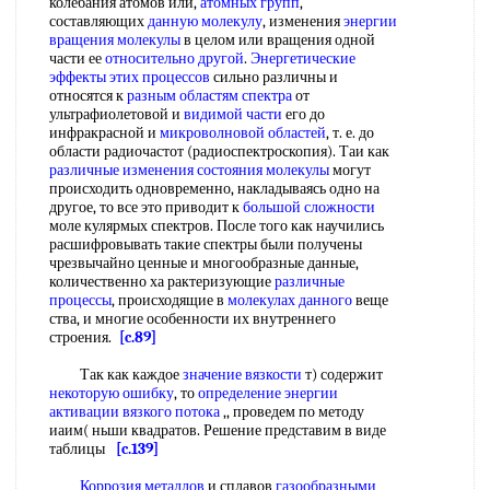
колебания атомов или,
атомных групп
,
составляющих
данную молекулу
, изменения
энергии
вращения молекулы
в целом или вращения одной
части ее
относительно другой
.
Энергетические
эффекты
этих процессов
сильно различны и
относятся к
разным областям спектра
от
ультрафиолетовой и
видимой части
его до
инфракрасной и
микроволновой областей
, т. е. до
области радиочастот (радиоспектроскопия). Таи как
различные изменения
состояния молекулы
могут
происходить одновременно, накладываясь одно на
другое, то все это приводит к
большой сложности
моле кулярмых спектров. После того как научились
расшифровывать такие спектры были получены
чрезвычайно ценные и многообразные данные,
количественно ха рактеризующие
различные
процессы
, происходящие в
молекулах данного
веще
ства, и многие особенности их внутреннего
строения.
[c.89]
Так как каждое
значение вязкости
т) содержит
некоторую ошибку
, то
определение энергии
активации
вязкого потока
,, проведем по методу
иаим( ньши квадратов. Решение представим в виде
таблицы
[c.139]
Коррозия металлов
и сплавов
газообразными