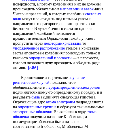
поверхности, а потому колебания в них не должны
происходить обязательно в
направлении вверх
-вниз.
Число направлений, в которых колебания
световых
волн
могут происходить под прямым углом к
направлению их распространения, практически
бесконечно. В луче обычного света ни одно из
направлений колебаний не является
предпочтительным Однако если такой луч света
пропустить через
некоторые кристаллы
, то
упорядоченное расположение
атомов в кристалле
заставит световые колебания происходить только в
какой-то
определенной плоскости
— в плоскости,
которая позволяет лучу проходить и обходить ряды
атомов.
[c.86]
Кропотливое и тщательное
изучение
рентгеновских лучей
показало, что и
обобществление, и
перераспределение электронов
подчиняется какому-то определенному порядку, и в
результате
была
выдвинута следующая гипотеза.
Окружающие ядро
атома электроны
подразделяются
на
определенные группы
и образуют так называемые
электронные оболочки
. Ближайшая к ядру
атома
оболочка
получила название К-оболочка, а
последующие оболочки были названы
соответственно Ь-оболочка, М-оболочка, М-