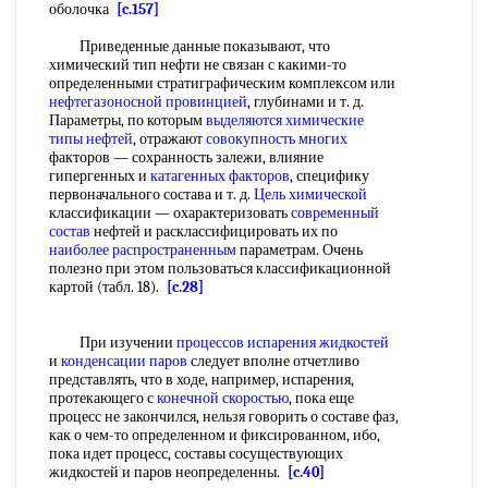
оболочка
[c.157]
Приведенные данные показывают, что
химический тип нефти не связан с какими-то
определенными стратиграфическим комплексом или
нефтегазоносной провинцией
, глубинами и т. д.
Параметры, по которым
выделяются химические
типы нефтей
, отражают
совокупность многих
факторов — сохранность залежи, влияние
гипергенных и
катагенных факторов
, специфику
первоначального состава и т. д.
Цель химической
классификации — охарактеризовать
современный
состав
нефтей и расклассифицировать их по
наиболее распространенным
параметрам. Очень
полезно при этом пользоваться классификационной
картой (табл. 18).
[c.28]
При изучении
процессов испарения жидкостей
и
конденсации паров
следует вполне отчетливо
представлять, что в ходе, например, испарения,
протекающего с
конечной скоростью
, пока еще
процесс не закончился, нельзя говорить о составе фаз,
как о чем-то определенном и фиксированном, ибо,
пока идет процесс, составы сосуществующих
жидкостей и паров неопределенны.
[c.40]