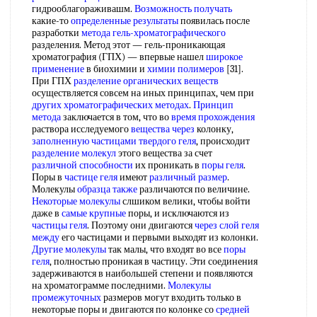
гидрооблагораживашм.
Возможность получать
какие-то
определенные результаты
появилась после
разработки
метода гель-хроматографического
разделения. Метод этот — гель-проникающая
хроматография (ГПХ) — впервые нашел
широкое
применение
в биохимии и
химии полимеров
[31].
При ГПХ
разделение органических веществ
осуществляется совсем на иных принципах, чем при
других хроматографических методах
.
Принцип
метода
заключается в том, что во
время прохождения
раствора исследуемого
вещества через
колонку,
заполненную частицами
твердого геля
, происходит
разделение молекул
этого вещества за счет
различной способности
их проникать в
поры геля
.
Поры в
частице геля
имеют
различный размер
.
Молекулы
образца также
различаются по величине.
Некоторые молекулы
слшиком велики, чтобы войти
даже в
самые крупные
поры, и исключаются из
частицы геля
. Поэтому они двигаются
через слой
геля
между
его частицами и первыми выходят из колонки.
Другие молекулы
так малы, что входят во все
поры
геля
, полностью проникая в частицу. Эти соединения
задерживаются в наибольшей степени и появляются
на хроматограмме последними.
Молекулы
промежуточных
размеров могут входить только в
некоторые поры и двигаются по колонке со
средней