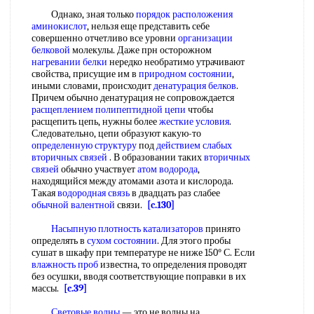
Однако, зная только
порядок расположения
аминокислот
, нельзя еще представить себе
совершенно отчетливо все уровни
организации
белковой
молекулы. Даже прн осторожном
нагревании белки
нередко необратимо утрачивают
свойства, присущие им в
природном состоянии
,
иными словами, происходит
денатурация белков
.
Причем обычно денатурация не сопровождается
расщеплением полипептидной цепи
чтобы
расщепить цепь, нужны более
жесткие условия
.
Следовательно, цепи образуют какую-то
определенную структуру
под
действием слабых
вторичных связей
. В образовании таких
вторичных
связей
обычно участвует
атом водорода
,
находящийся между атомами азота и кислорода.
Такая
водородная связь
в двадцать раз слабее
обычной валентной
связи.
[c.130]
Насыпную плотность катализаторов
принято
определять в
сухом состоянии
. Для этого пробы
сушат в шкафу при температуре не ниже 150° С. Если
влажность проб
известна, то определения проводят
без осушки, вводя соответствующие поправки в их
массы.
[c.39]
Световые волны
— это не волны на