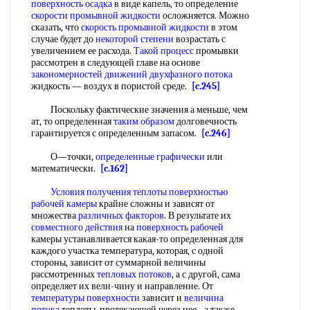
поверхность осадка
в виде капель, то определение
скорости промывной жидкости
осложняется. Можно
сказать, что
скорость промывной жидкости
в этом
случае будет до
некоторой степени
возрастать с
увеличением ее расхода.
Такой процесс
промывки
рассмотрен в следующей главе на основе
закономерностей движений двухфазного потока
жидкость — воздух в пористой среде.
[c.245]
Поскольку фактические значения а меньше, чем
ат, то определенная
таким образом
долговечность
гарантируется с определенным запасом.
[c.246]
О—точки,
определенные графически
или
математически.
[c.162]
Условия получения
теплоты поверхностью
рабочей камеры
крайне сложны и зависят от
множества
различных факторов
. В результате их
совместного действия
на
поверхность рабочей
камеры устанавливается какая-то определенная для
каждого участка температура, которая, с одной
стороны, зависит от суммарной величины
рассмотренных
тепловых потоков
, а с другой, сама
определяет их вели-чину и направление. От
температуры поверхности
зависит и
величина
потока
теплоты, протекающей через нее, -а также