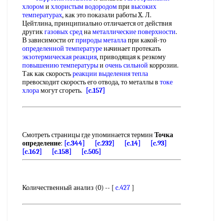
хлором
и
хлористым водородом
при
высоких
температурах
, как это показали работы X. Л.
Цейтлина, принципиально отличается от действия
другик
газовых сред
на
металлические поверхности
.
В зависимости от
природы металла
при какой-то
определенной температуре
начинает протекать
экзотермическая реакция
, приводящая к резкому
повышению температуры
и
очень сильной
коррозии.
Так как скорость
реакции выделения тепла
превосходит скорость его отвода, то металлы в
токе
хлора
могут сгореть.
[c.157]
Смотреть страницы где упоминается термин
Точка
определение
:
[c.344]
[c.232]
[c.14]
[c.93]
[c.162]
[c.158]
[c.505]
Количественный анализ (0) -- [
c.427
]