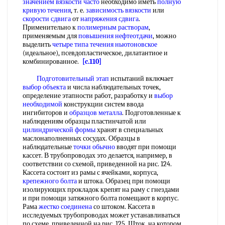
значением
вязкости часто
необходимо иметь
полную
кривую течения
, т. е.
зависимость вязкости
или
скорости сдвига
от
напряжения сдвига
.
Применительно к
полимерным растворам
,
применяемым для
повышения нефтеотдачи
, можно
выделить
четыре типа
течения ньютоновское
(идеальное), псевдопластическое, дилатантиое и
комбинированное.
[c.110]
Подготовительный этап
испытаний включает
выбор объекта
и числа наблюдательных точек,
определение этапности работ, разработку и
выбор
необходимой
конструкции систем ввода
ингибиторов и
образцов металла
. Подготовленные к
наблюдениям образцы пластинчатой или
цилиндрической формы
хранят в специальных
маслонаполненных сосудах. Образцы в
наблюдательные
точки обычно
вводят при помощи
кассет. В трубопроводах это делается, например, в
соответствии со схемой, приведенной на рис. 124.
Кассета состоит из рамы с ячейками, корпуса,
крепежного болта
и штока. Образец при помощи
изолирующих прокладок крепят на раму с гнездами
и при помощи затяжного болта помещают в корпус.
Рама
жестко соединена
со штоком. Кассета в
исследуемых трубопроводах может устанавливаться
по схеме, приведенной на рис. 125. Шток, на котором