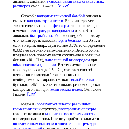
диметилсульфате и
вязкости различных
стандартных
растворов
смол [30—32].
[c.562]
Способ с
калориметрической бомбой
описан в
статье о
калориметрии нефти
. Если интересует
только содержание в
нефти серы
, конечно не надо
отмечать
температуры калориметра
и т. п. Это
довольно
быстрый способ
, но он неудобен, потому
что нельзя брать навески
нефти больше
чем 0,7 г, и
если в нефти, напр., серы только 0,3%, то определение
0,002 г ее довольно затруднительно. Вместо бо. йы
предлагалось поэтому вести сожигание в большой
бутыли <10—11 л),
наполненной кислородом
при
обыкновенном давлении
. В этом случае навеску
можно увеличить до 1,5—2 г, хотя этот способ
несколько громоздкий, так как связан с
необходимостью хорошо смывать
водой стенки
бутылки, те1М не менее его можно реаоомвндо-вать
как достаточный для
технических целей
. Ом. также
Гиллер
[c.77]
Медь(11)
образует комплексы
различных
геометрических
структур,
электронные спектры
которых похожи и
магнитная восприимчивость
примерно одинакова. Поэтому прийти к каким-то
определенным выводам
относительно структуры
этих соединений
можно, только если изучаются