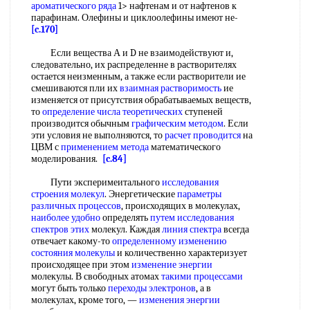
ароматического ряда
1> нафтенам и от нафтенов к
парафинам. Олефины и циклоолефины имеют не-
[c.170]
Если вещества А и D не взаимодействуют и,
следовательно, их распределенне в растворителях
остается неизменным, а также если растворители ие
смешиваются пли их
взаимная растворимость
ие
изменяется от присутствия обрабатываемых веществ,
то
определение числа теоретических
ступеней
производится обычным
графическим методом
. Если
эти условия не выполняются, то
расчет проводится
на
ЦВМ с
применением метода
математического
моделирования.
[c.84]
Пути эксперимеитального
исследования
строения молекул
. Энергетические
параметры
различных процессов
, происходящих в молекулах,
наиболее удобно
определять
путем исследования
спектров этих
молекул. Каждая
линия спектра
всегда
отвечает какому-то
определенному изменению
состояния молекулы
и количественно характеризует
происходящее при этом
изменение энергии
молекулы. В свободных атомах
такими процессами
могут быть только
переходы электронов
, а в
молекулах, кроме того, —
изменения энергии