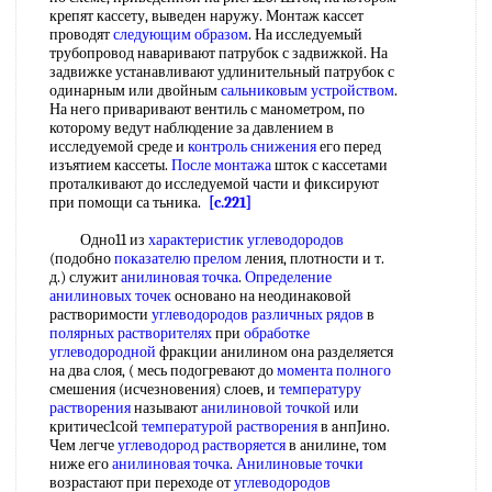
крепят кассету, выведен наружу. Монтаж кассет
проводят
следующим образом
. На исследуемый
трубопровод наваривают патрубок с задвижкой. На
задвижке устанавливают удлинительный патрубок с
одинарным или двойным
сальниковым устройством
.
На него приваривают вентиль с манометром, по
которому ведут наблюдение за давлением в
исследуемой среде и
контроль снижения
его перед
изъятием кассеты.
После монтажа
шток с кассетами
проталкивают до исследуемой части и фиксируют
при помощи са тьника.
[c.221]
Одно11 из
характеристик углеводородов
(подобно
показателю прелом
ления, плотности и т.
д.) служит
анилиновая точка
.
Определение
анилиновых точек
основано на неодинаковой
растворимости
углеводородов различных рядов
в
полярных растворителях
при
обработке
углеводородной
фракции анилином она разделяется
на два слоя, ( месь подогревают до
момента полного
смешения (исчезновения) слоев, и
температуру
растворения
называют
анилиновой точкой
или
критичес1сой
температурой растворения
в aнпJинo.
Чем легче
углеводород растворяется
в анилине, том
ниже его
анилиновая точка
.
Анилиновые точки
возрастают при переходе от
углеводородов