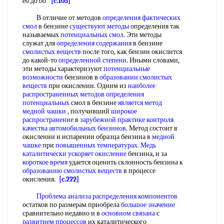
ео до оо
[c.105]
В отличие от методов
определения фактических
смол
в бензине
существуют методы
определения так
называемых
потенциальных смол
. Эти методы
служат для
определения содержания
в бензине
смолистых веществ
после того, как бензин окислится
до какой-то
определенной степени
. Иными словами,
эти методы характеризуют
потенциальные
возможности
бензинов в
образовании смолистых
веществ
при окислении. Одним из
наиболее
распространенных
методов определения
потенциальных
смол в бензине
является метод
медной чашки
, получивший
широкое
распространение
в
зарубежной практике
контроля
качества
автомобильных бензинов
. Метод состоит в
окислении и испарении образца бензина в
медной
чашке
при
повышенных температурах
.
Медь
каталитически
ускоряет окисление
бензина, и за
короткое время
удается оценить склонность бензина к
образованию смолистых веществ
в процессе
окисления.
[c.222]
Проблема анализа
распределения компонентов
остатков по размерам приобрела
большое значение
сравнительно недавно и в
основном связана
с
развитием процессов
их каталитического