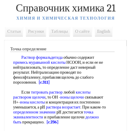
Справочник химика 21
ХИМИЯ И ХИМИЧЕСКАЯ ТЕХНОЛОГИЯ
Статьи
Рисунки
Таблицы
О сайте
English
Точка определение
Раствор формальдегида
обычно содержит
примесь муравьиной кислоты
НСООН, и если ее не
нейтрализовать, то определение даст неверный
результат. Нейтрализацию проводят по
фенолфталеину, прибавляя щелочь до слабого
порозовения.
[c.311]
Если
титровать раствор
любой
кислоты
раствором щелочи
, то ОН -
ионы щелочи
связывают
Н+-
ионы кислоты
и концентрация их постепенно
уменьшается, а pH
раствора возрастает
. При каком-то
определенном значении
pH достигается
точка
эквивалентности
и прибавление щелочи
должно
быть
прекращено.
[c.236]