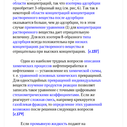
области
концентраций, так что
изотерма адсорбции
приобретает З-образный вид (см. рис, 6). Так так в
некоторой
области концентраций концентрация
растворенного вещества
после адсорбции
оказывается больше, чем до адсорбции, то в этом
случае
применение уравнения
(1) для
концентрации
растворенного
вещества дает отрицательную
величину. Для всех изотерм 8-образного
типа
адсорбция
всегда положительна при
низких
концентрациях
растворенного вещества
и
отрицательна при высоких концентрациях.
[c.137]
Один из наиболее трудных вопросов
описания
химических процессов
нефтепереработки и
нефтехимии — установление их
химической схемы
,
т. е.
уравнений основных химических
превращений.
Для одностадийных
превращений индивидуальных
веществ
изучение продуктов реакции
позволяет
записать такое уравнение с точными цифровыми
стехиометрическими коэффициентами
. Если же
реагирует
сложная смесь
, например крекируется
газойлевая фракция
, то
определение этих
уравнений
возможно
после решения следующих вопросов
[c.179]
Если
промывную жидкость
подают на