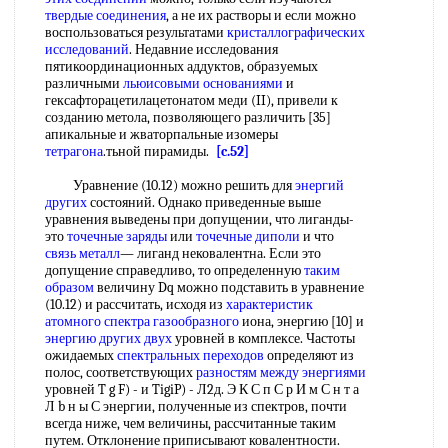
твердые соединения
, а не их растворы и если можно
воспользоваться результатами
кристаллографических
исследований
. Недавние исследования
пятикоординационных аддуктов, образуемых
различными
льюисовыми основаниями
и
гексафторацетилацетонатом меди (II), привели к
созданию метола, позволяющего различить [35]
апикальные и жваторпальные изомеры
тетрагона
.тьной пирамиды.
[c.52]
Уравнение (10.12) можно решить для
энергий
других
состояний. Однако приведенные выше
уравнения выведены при допущении, что лиганды-
это
точечные заряды
или
точечные диполи
и что
связь металл
— лиганд нековалентна. Если это
допущение справедливо, то определенную
таким
образом
величину Dq можно подставить в уравнение
(10.12) и рассчитать, исходя из
характеристик
атомного
спектра газообразного
иона, энергию [10] и
энергию других
двух
уровней в комплексе. Частоты
ожидаемых
спектральных переходов
определяют из
полос, соответствующих
разностям между энергиями
уровней T g F) - и TigiP) - Л2д. Э К С п С р И м С н т а
Л b н ы С энергии, полученные из спектров, почти
всегда ниже, чем величины, рассчитанные таким
путем. Отклонение приписывают ковалентности.