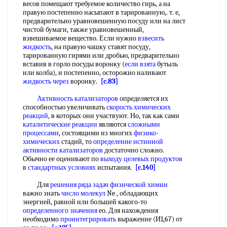
весов помещают требуемое количество гирь, а на
правую постепенно насыпают в тарированную,. т. е,
предварительно уравновешенную посуду или на лист
чистой бумаги, также уравновешенный,
взвешиваемое вещество. Если нужно
взвесить
жидкость
, на правую чашку ставят посуду,
тарированную гирями или дробью, предварительно
вставив в горло посуды воронку (
если взята
бутыль
или колба), и постепенно, осторожно наливают
жидкость через
воронку.
[c.83]
Активность катализаторов
определяется их
способностью увеличивать
скорость химических
реакций
, в которых они участвуют. Но, так как сами
каталитические реакции
являются
сложными
процессами
, состоящими из многих
физико-
химических
стадий, то
определение истинной
активности катализаторов
достаточно сложно.
Обычно ее оценивают по
выходу целевых продуктов
в
стандартных условиях
испытания.
[c.140]
Для
решения ряда
задач физической химии
важно знать
число молекул
Ne , обладающих
энергией, равной или большей какого-то
определенного значения
ео. Для нахождения
необходимо
проинтегрировать
выражение (И1,67) от