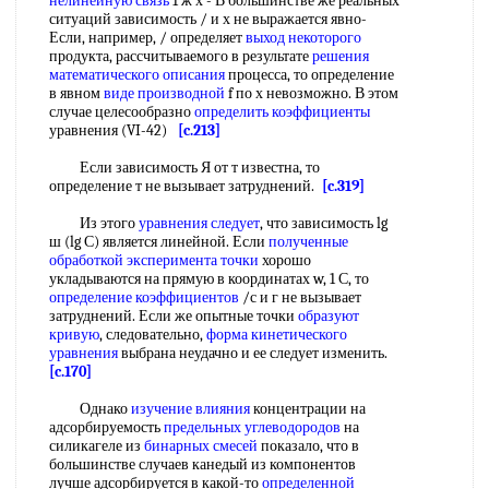
нелинейную связь
1 ж х - В большинстве же реальных
ситуаций зависимость / и х не выражается явно-
Если, например, / определяет
выход некоторого
продукта, рассчитываемого в результате
решения
математического описания
процесса, то определение
в явном
виде производной
f по х невозможно. В этом
случае целесообразно
определить коэффициенты
уравнения (VI-42)
[c.213]
Если зависимость Я от т известна, то
определение т не вызывает затруднений.
[c.319]
Из этого
уравнения следует
, что зависимость lg
ш (lg С) является линейной. Если
полученные
обработкой
эксперимента точки
хорошо
укладываются на прямую в координатах w, 1 С, то
определение коэффициентов
/с и г не вызывает
затруднений. Если же опытные точки
образуют
кривую
, следовательно,
форма кинетического
уравнения
выбрана неудачно и ее следует изменить.
[c.170]
Однако
изучение влияния
концентрации на
адсорбируемость
предельных углеводородов
на
силикагеле из
бинарных смесей
показало, что в
большинстве случаев канедый из компонентов
лучше адсорбируется в какой-то
определенной