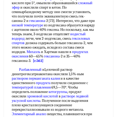
кислоте при 5°, омылили образовавшийся
сложный
эфир
и окислили спирт в кетон. По
семикарбазидному методу они смогли установить,
что получили почти эквивалентную смесь гек-
санона-2 и
гексанона
-3 [73]. Интересно, что даже при
низкой температуре
из иодгексана образуется наряду
с ацетоном около 40% гексена. Но поскольку, как мы
теперь знаем, 3-иодгексан отщепляет
иодистый
водород
легче, чем 2-иодгексан, смесь
гексиловых
спиртов
должна содержать больше гексанола-2, чем
этого можно ожидать, исходя из состава смеси
иодидов.
Михаэль
и Хартман нашли в
продуктах
окисления
60—65%
гексанона
-2 и 35—40%
гексанона-3.
[c.561]
Разбавленный
н1,елочной раствор
динитрогексатриаконтана окисляли 1,5%-ным
раствором перманганата калия
и в качестве
единственного
продукта
получили соединение с
температурой плавления
69,5—70°. Чтобы
определить положение
кетогруппы
, продукт
окисляли
хромовой кислотой
в
растворе ледяной
уксусной кислоты
. Полученное после выделения
плохо кристаллизующееся соединение
перекристаллизовывали нз водного метанола.
Элементарный анализ
вещества, плавившегося при