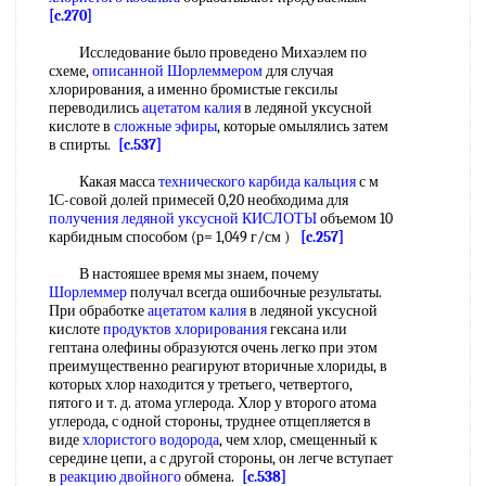
[c.270]
Исследование было проведено Михаэлем по
схеме,
описанной
Шорлеммером
для случая
хлорирования, а именно бромистые гексилы
переводились
ацетатом калия
в ледяной уксусной
кислоте в
сложные эфиры
, которые омылялись затем
в спирты.
[c.537]
Какая масса
технического карбида кальция
с м
1С-совой долей примесей 0,20 необходима для
получения ледяной уксусной КИСЛОТЫ
объемом 10
карбидным способом (р= 1,049 г/см )
[c.257]
В настояшее время мы знаем, почему
Шорлеммер
получал всегда ошибочные результаты.
При обработке
ацетатом калия
в ледяной уксусной
кислоте
продуктов хлорирования
гексана или
гептана олефины образуются очень легко при этом
преимущественно реагируют вторичные хлориды, в
которых хлор находится у третьего, четвертого,
пятого и т. д. атома углерода. Хлор у второго атома
углерода, с одной стороны, труднее отщепляется в
виде
хлористого водорода
, чем хлор, смещенный к
середине цепи, а с другой стороны, он легче вступает
в
реакцию двойного
обмена.
[c.538]