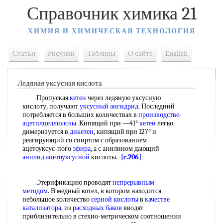
Справочник химика 21
ХИМИЯ И ХИМИЧЕСКАЯ ТЕХНОЛОГИЯ
Статьи
Рисунки
Таблицы
О сайте
English
Ледяная уксусная кислота
Пропуская
кетен
через ледяную уксусную
кислоту, получают
уксусный ангидрид
. Последний
потребляется в больших количествах в
производстве-
ацетилцеллюлозы
. Кипящий при —41°
кетен
легко
димеризуется в
дикетен
, кипящий при 127° и
реагирующий со спиртом с образованием
ацетоуксус-пого
эфира
, а с анилином дающий
анилид ацетоуксусной
кислоты.
[c.206]
Этерификацию проводят
непрерывным
методом
. В медный котел, в котором находится
небольшое количество
серной кислоты
в
качестве
катализатора
, из
расходных баков
вводят
приблизительно в стехио-метрическом соотношении