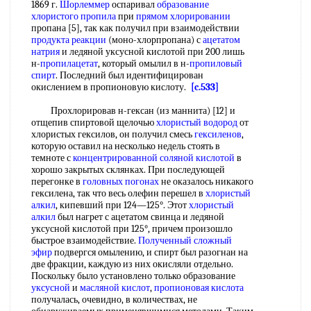
1869 г.
Шорлеммер
оспаривал
образование
хлористого пропила
при
прямом хлорировании
пропана [5], так как получил при взаимодействии
продукта реакции
(моно-хлорпропана) с
ацетатом
натрия
и ледяной уксусной кислотой при 200 лишь
н-
пропилацетат
, который омылил в н-
пропиловый
спирт
. Последний был идентифицирован
окислением в пропионовую кислоту.
[c.533]
Прохлорировав н-гексан (из маннита) [12] и
отщепив спиртовой щелочью
хлористый водород
от
хлористых гексилов, он получил смесь
гексиленов
,
которую оставил на несколько недель стоять в
темноте с
концентрированной соляной кислотой
в
хорошо закрытых склянках. При последующей
перегонке в
головных погонах
не оказалось никакого
гексилена, так что весь олефин перешел в
хлористый
алкил
, кипевший при 124—125°. Этот
хлористый
алкил
был нагрет с ацетатом свинца и ледяной
уксусной кислотой при 125°, причем произошло
быстрое взаимодействие.
Полученный сложный
эфир
подвергся омылению, и спирт был разогнан на
две фракции, каждую из них окисляли отдельно.
Поскольку было установлено только образование
уксусной
и
масляной кислот
,
пропионовая кислота
получалась, очевидно, в количествах, не