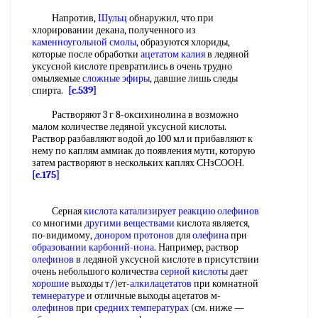
Напротив,
Шульц
обнаружил, что при
хлорировании декана, полученного из
каменноугольной смолы
, образуются хлориды,
которые после обработки
ацетатом калия
в ледяной
уксусной кислоте превратились в очень трудно
омыляемые
сложные эфиры
, давшие лишь следы
спирта.
[c.539]
Растворяют 3 г 8-оксихинолина в возможно
малом количестве ледяной уксусной кислоты.
Раствор разбавляют водой до 100 мл и прибавляют к
нему по каплям аммиак до появления мути, которую
затем растворяют в нескольких каплях СНзСООН.
[c.175]
Серная
кислота катализирует реакцию
олефинов
со многими
другими веществами
кислота является,
по-видимому,
донором протонов
для
олефина
при
образовании карбоний-иона
. Например, раствор
олефинов
в ледяной уксусной кислоте в присутствии
очень небольшого количества
серной кислоты
дает
хорошие
выходы т/)ет-
алкилацетатов
при комнатной
темнературе
и отличные выходы ацетатов м-
олефинов
при
средних температурах
(см. ниже —