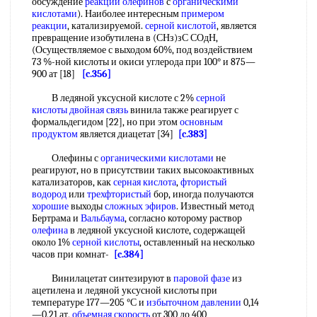
обсуждение
реакции олефинов
с
органическими
кислотами
). Наиболее интересным
примером
реакции
, катализируемой.
серной кислотой
, является
превращение изобутилена в (СНз)зС СОдН,
(Осуществляемое с выходом 60%, под воздействием
73 %-ной кислоты и окиси углерода при 100° и 875—
900 ат [18]
[c.356]
В ледяной уксусной кислоте с 2%
серной
кислоты
двойная связь
винила также реагирует с
формальдегидом [22], но при этом
основным
продуктом
является диацетат [34]
[c.383]
Олефины с
органическими кислотами
не
реагируют, но в присутствии таких высокоактивных
катализаторов, как
серная кислота
,
фтористый
водород
или
трехфтористый
бор, иногда получаются
хорошие
выходы
сложных эфиров
. Известный метод
Бертрама и
Вальбаума
, согласно которому раствор
олефина
в ледяной уксусной кислоте, содержащей
около 1%
серной кислоты
, оставленный на несколько
часов при комнат-
[c.384]
Винилацетат синтезируют в
паровой фазе
из
ацетилена и ледяной уксусной кислоты при
температуре 177—205 °С и
избыточном давлении
0,14
—0,21 ат,
объемная скорость
от 300 до 400