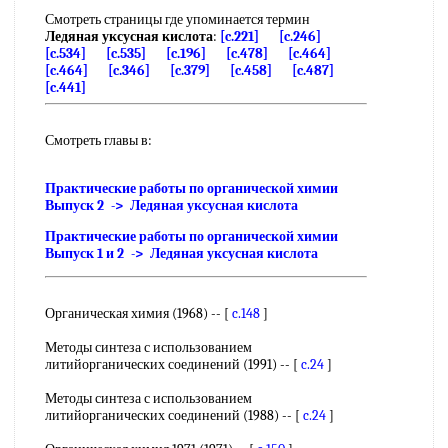
Смотреть страницы где упоминается термин
Ледяная уксусная кислота
:
[c.221]
[c.246]
[c.534]
[c.535]
[c.196]
[c.478]
[c.464]
[c.464]
[c.346]
[c.379]
[c.458]
[c.487]
[c.441]
Смотреть главы в:
Практические работы по органической химии
Выпуск 2 -> Ледяная уксусная кислота
Практические работы по органической химии
Выпуск 1 и 2 -> Ледяная уксусная кислота
Органическая химия (1968) -- [
c.148
]
Методы синтеза с использованием
литийорганических соединений (1991) -- [
c.24
]
Методы синтеза с использованием
литийорганических соединений (1988) -- [
c.24
]