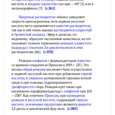
кислоте, в
жидком сернистом
газе при —40° [1] или в
нитронарафинах [7J.
[c.361]
Инертные растворители
обычно замедляют
скорость присоединения, хотя ледяная уксусная
кислота часто применяется в
качестве растворителя
,
так как в пей очень хорошо
растворяются хлористый
и
бромистый водород
. Эфир и диоксан, по-
видимому, образуют оксонпевые комплексы, на что
указывает сильное торможение
реакции хлористого
водорода
с
гексеном
-3 и
циклогексеном
в этих
растворителях [66].
[c.370]
Реакция
олефипов
с формальдегидом
известна
со времени открытия ее Припсем в 1919 г. [37]. Это
весьма
общая реакция
она может быть осуществлена
в ледяной уксусной кислоте при добавлении
серной
кислоты
, в
умеренно
разбавленной сернокислотной
среде и при помощи гидратированного
трехфтористого
бора. Реакция идет также при
нагревании нараформальдегида с
олефипом
при 150
—230°. Как отмечено
Принсам
, при
проведении
реакции
в
уксусной кислоте
, содержащей
серную
кислоту
,
основными продуктами
являются
диацетат
1,3-диола и циклический фор-маль
[c.382]