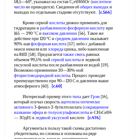
58,5—60°, указывал на состав С,з4НббОг (
кислотное
число
не приводится). Сведения об
общих выходах
и
выходах по отдельным стадиям отсутствуют.
[c.566]
Кроме серной
кпслоты
дюжно применять для
гидратации и
разбавленную фосфорную кислоту
ири
165 — 290 "С и
высоком давленни
[56]. Такое же
действие при 120 °С и
среднем давлении
оказывает
90%-ная
фосфорная кислота
[57] либо с добавкой
окиси никеля илп
хлорида
цинка, либо нанесенная
на 8102 [58]. Предлагается
также смесь
равных
объемов 99,5%-ной
серной кислоты
и ледяной
уксусной кислоты после разбавления ее водой [59].
Возможно примеиение 20—30%-ной
фтористоводородной кислоты
. Процесс проводят
преимущественно при 90—120 С и давлении выше
атмосферного [60].
[c.60]
Интересный пример этого
типа
дает
Грэм
[14],
который изучал скорость
ацетолиза
оптически
активного
З-фенил-2-бутилтозилата (
сокращенное
название
эфира
и-
толуолсульфокислоты
и-СНзСеН4
— ЗОдН) в
ледяной уксусной
кислоте
[c.476]
Аргументы в пользу такой схемы достаточно
убедительны, но сложны и основаны на ряде
дополнительных данных, кинетических,