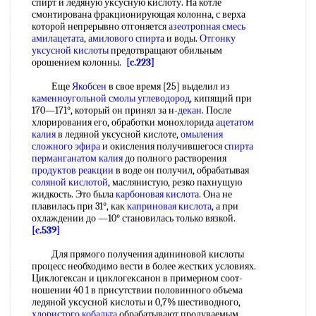
спирт и ледяную уксусную кислоту. На котле
смонтирована фракционирующая колонна, с верха
которой непрерывно отгоняется
азеотропная смесь
амилацетата
,
амилового спирта
и воды.
Отгонку
уксусной кислоты
предотвращают обильным
орошением колонны.
[c.223]
Еще
Якобсен
в свое время [25] выделил из
каменноугольной смолы углеводород
, кипящий при
170—171°, который он принял за н-
декан
. После
хлорирования его, обработки монохлорида
ацетатом
калия
в ледяной уксусной кислоте,
омыления
сложного эфира
и окисления получившегося
спирта
перманганатом калия
до полного растворения
продуктов реакции
в воде он получил, обрабатывая
соляной кислотой
, маслянистую, резко пахнущую
жидкость. Это была
карбоновая кислота
. Она не
плавилась при 31°, как
каприновая кислота
, а при
охлаждении до —10° становилась только вязкой.
[c.539]
Для прямого получения адининовой кислоты
процесс необходимо вести в более жестких условиях.
Циклогексан и циклогексанон в примерном соот-
ношении 40 1 в присутствии половинного объема
ледяной уксусной кислоты и 0,7% шестиводного,
хлористого кобальта
обрабатывают продуваемым