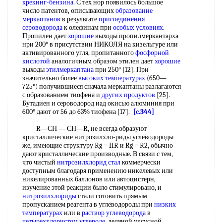
крекинг-бензина
. С тех нор появилось большое
число патентов, описывающих
образование
меркаптанов
в результате
присоединения
сероводорода
к олефинам при
особых условиях
.
Пропилен дает
хорошие
выходы пропилмеркантарха
нри 200° в присутствии НИКОЛЯ на кизельгуре или
активированного угля, пропитанного
фосфорной
кислотой
аналогичным образом этилен дает
хорошие
выходы
этилмеркаптана
при 250° [12]. При
значительно более
высоких температурах
(650—
725°) получившиеся сначала меркаптаны разлагаются
с образованием тиофена и
других продуктов
[25].
Бутадиен и сероводород иад окисью алюминия при
600° дают от 56 до 63% тиофена [17].
[c.344]
R—СН — СН—R, не всегда образуют
кристаллические нитрозилхло-риды углеводороды
же, имеющие структуру Rg = HR и Rg = R2, обычно
дают кристаллические производные. В связи с тем,
что чистый
нитрозилхлорид
стал
коммерчески
доступным благодаря применению никелевых или
никелированных баллонов или автоцистерн,
изучение этой реакции было стимулировано, и
нитрозилхлориды
стали готовить прямым
пропусканием реагента в углеводороды при
низких
температурах
или в
раствор углеводорода
в
четыреххлористом углероде
, ледяной уксусной