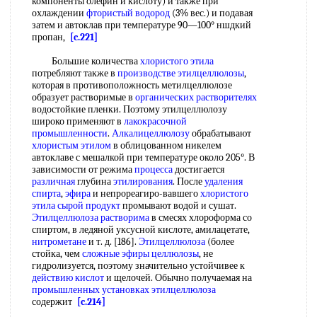
компоненты олефин и кислоту) и также при
охлаждении
фтористый водород
(3% вес.) и подавая
затем и автоклав при температуре 90—100° ншдкий
пропан,
[c.221]
Большие количества
хлористого этила
потребляют также в
производстве этилцеллюлозы
,
которая в противоположность метилцеллюлозе
образует растворимые в
органических растворителях
водостойкие пленки. Поэтому этилцеллюлозу
широко применяют в
лакокрасочной
промышленности
.
Алкалицеллюлозу
обрабатывают
хлористым этилом
в облицованном никелем
автоклаве с мешалкой при температуре около 205°. В
зависимости от режима
процесса
достигается
различная
глубина
этилирования
. После
удаления
спирта
,
эфира
и непрореагиро-вавшего
хлористого
этила
сырой продукт
промывают водой и сушат.
Этилцеллюлоза растворима
в смесях хлороформа со
спиртом, в ледяной уксусной кислоте, амилацетате,
нитрометане
и т. д. [186].
Этилцеллюлоза
(более
стойка, чем
сложные эфиры целлюлозы
, не
гидролизуется, поэтому значительно устойчивее к
действию кислот
и щелочей. Обычно получаемая на
промышленных установках
этилцеллюлоза
содержит
[c.214]