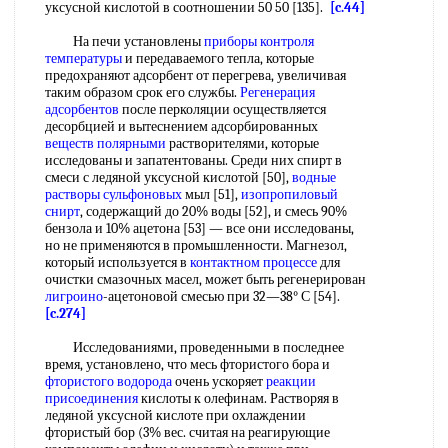
уксусной кислотой в соотношении 50 50 [135].
[c.44]
На печи установлены
приборы контроля
температуры
и передаваемого тепла, которые
предохраняют адсорбент от перегрева, увеличивая
таким образом срок его службы.
Регенерация
адсорбентов
после перколяции осуществляется
десорбцией и вытеснением адсорбированных
веществ полярными
растворителями, которые
исследованы и запатентованы. Среди них спирт в
смеси с ледяной уксусной кислотой [50],
водные
растворы
сульфоновых
мыл [51],
изопропиловый
снирт
, содержащий до 20% воды [52], и смесь 90%
бензола и 10% ацетона [53] — все они исследованы,
но не применяются в промышленности. Магнезол,
который используется в
контактном процессе
для
очистки смазочных масел, может быть регенерирован
лигроино
-ацетоновой смесью при 32—38° С [54].
[c.274]
Исследованиями, проведенными в последнее
время, установлено, что месь фтористого бора и
фтористого водорода
очень ускоряет
реакции
присоединения
кислоты к олефинам. Растворяя в
ледяной уксусной кислоте при охлаждении
фтористый бор (3% вес. считая на реагирующие