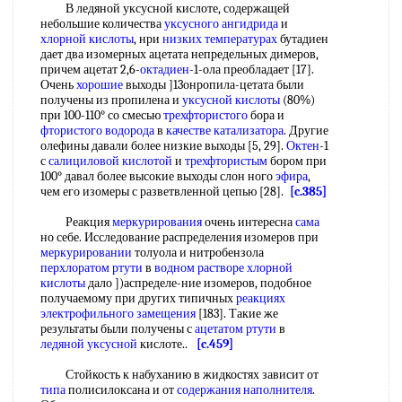
В ледяной уксусной кислоте, содержащей
небольшие количества
уксусного ангидрида
и
хлорной кислоты
, нри
низких температурах
бутадиен
дает два изомерных ацетата непредельных димеров,
причем ацетат 2,6-
октадиен
-1-ола преобладает [17].
Очень
хорошие
выходы ]13онропила-цетата были
получены из пропилена и
уксусной кислоты
(80%)
при 100-110° со смесью
трехфтористого
бора и
фтористого водорода
в
качестве катализатора
. Другие
олефины давали более низкие выходы [5, 29].
Октен
-1
с
салициловой кислотой
и
трехфтористым
бором при
100° давал более высокие выходы слон ного
эфира
,
чем его изомеры с разветвленной цепью [28].
[c.385]
Реакция
меркурирования
очень интересна
сама
но себе. Исследование распределения изомеров при
меркурировании
толуола и нитробензола
перхлоратом ртути
в
водном растворе хлорной
кислоты
дало ])аспределе-ние изомеров, подобное
получаемому при других типичных
реакциях
электрофильного замещения
[183]. Такие же
результаты были получены с
ацетатом ртути
в
ледяной уксусной
кислоте..
[c.459]
Стойкость к набуханию в жидкостях зависит от
типа
полисилоксана и от
содержания наполнителя
.