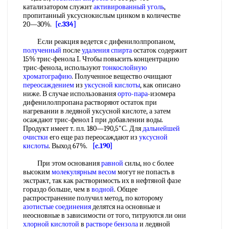
катализатором служит
активированный уголь
,
пропитанный уксуснокислым цинком в количестве
20—30%.
[c.334]
Если реакция ведется с дифенилолпропаном,
полученный
после
удаления спирта
остаток содержит
15% трис-фенола I. Чтобы повысить концентрацию
трис-фенола, используют
тонкослойную
хроматографию
. Полученное вещество очищают
переосаждением
из
уксусной кислоты
, как описано
ниже. В случае использования
орто-пара
-изомера
дифенилолпропана растворяют остаток при
нагревании в ледяной уксусной кислоте, а затем
осаждают трис-фенол I при добавлении воды.
Продукт имеет т. пл. 180—190,5"С. Для
дальнейшей
очистки
его еще раз переосаждают из
уксусной
кислоты
. Выход 67%.
[c.190]
При этом основания
равной
силы, но с более
высоким
молекулярным весом
могут не попасть в
экстракт, так как растворимость их в нефтяной фазе
гораздо больше, чем в
водной
. Общее
распространение получил метод, по которому
азотистые соединения
делятся на основные и
неосновные в зависимости от того, титруются ли они
хлорной кислотой
в
растворе бензола
и ледяной