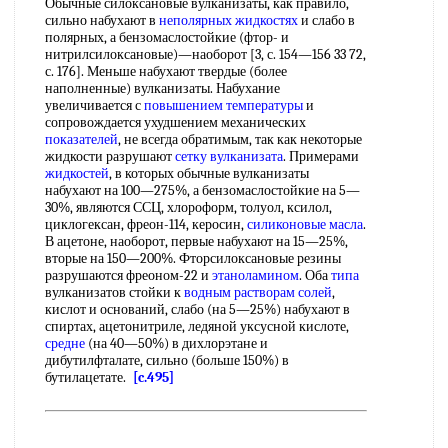
Обычные силоксановые вулканизаты, как правило,
сильно набухают в
неполярных жидкостях
и слабо в
полярных, а бензомаслостойкие (фтор- и
нитрилсилоксановые)—наоборот [3, с. 154—156 33 72,
с. 176]. Меньше набухают твердые (более
наполненные) вулканизаты. Набухание
увеличивается с
повышением температуры
и
сопровождается ухудшением механических
показателей
, не всегда обратимым, так как некоторые
жидкости разрушают
сетку вулканизата
. Примерами
жидкостей
, в которых обычные вулканизаты
набухают на 100—275%, а бензомаслостойкие на 5—
30%, являются ССЦ, хлороформ, толуол, ксилол,
циклогексан, фреон-114, керосин,
силиконовые масла
.
В ацетоне, наоборот, первые набухают на 15—25%,
вторые на 150—200%. Фторсилоксановые резины
разрушаются фреоном-22 и
этаноламином
. Оба
типа
вулканизатов стойки к
водным растворам солей
,
кислот и оснований, слабо (на 5—25%) набухают в
спиртах, ацетонитриле, ледяной уксусной кислоте,
средне
(на 40—50%) в дихлорэтане и
дибутилфталате, сильно (больше 150%) в
бутилацетате.
[c.495]