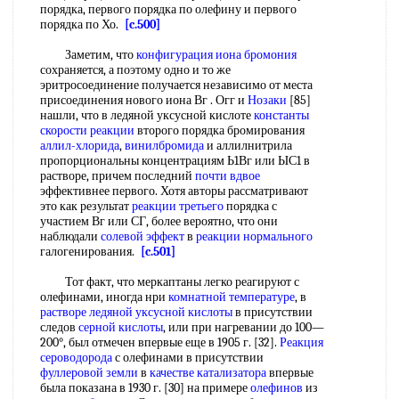
порядка, первого порядка по олефину и первого
порядка по Хо.
[c.500]
Заметим, что
конфигурация иона
бромония
сохраняется, а поэтому одно и то же
эритросоединение получается независимо от места
присоединения нового иона Вг . Огг и
Нозаки
[85]
нашли, что в ледяной уксусной кислоте
константы
скорости реакции
второго порядка бромирования
аллил-хлорида
,
винилбромида
и аллилнитрила
пропорциональны концентрациям Ь1Вг или ЫС1 в
растворе, причем последний
почти вдвое
эффективнее первого. Хотя авторы рассматривают
это как результат
реакции третьего
порядка с
участием Вг или СГ, более вероятно, что они
наблюдали
солевой эффект
в
реакции нормального
галогенирования.
[c.501]
Тот факт, что меркаптаны легко реагируют с
олефинами, иногда нри
комнатной температуре
, в
растворе ледяной уксусной кислоты
в присутствии
следов
серной кислоты
, или при нагревании до 100—
200°, был отмечен впервые еще в 1905 г. [32].
Реакция
сероводорода
с олефинами в присутствии
фуллеровой земли
в
качестве катализатора
впервые
была показана в 1930 г. [30] на примере
олефинов
из