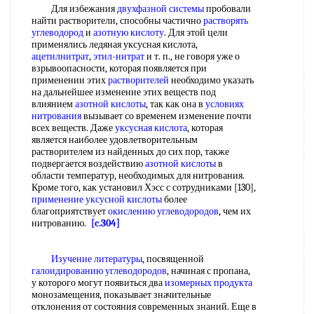
Для избежания
двухфазной системы
пробовали
найти растворители, способны частично
растворять
углеводород
и
азотную кислоту
. Для этой цели
применялись ледяная уксусная кислота,
ацетилнитрат
,
этил-нитрат
и т. п., не говоря уже о
взрывоопасности, которая появляется при
применении этих
растворителей
необходимо указать
на дальнейшее изменение этих веществ под
влиянием
азотной кислоты
, так как она в
условиях
нитрования
вызывает со временем изменение почти
всех веществ. Даже
уксусная кислота
, которая
является наиболее удовлетворительным
растворителем из найденных до сих пор, также
подвергается воздействию
азотной кислоты
в
области температур, необходимых для нитрования.
Кроме того, как установил Хэсс с сотрудниками [130],
применение уксусной кислоты
более
благоприятствует
окислению углеводородов
, чем их
нитрованию.
[c.304]
Изучение литературы
, посвященной
галоидированию углеводородов
, начиная с пропана,
у которого могут появиться два
изомерных продукта
монозамещения, показывает значительные
отклонения от состояния современных знаний. Еще в