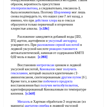
обнаруживаемых применявшимися методами. Таким
образом, вероятность присутствия
этилпропилкетона
, а следовательно, гексанола-3,
была незначительна. Поэтому
Шорлеммер
мог лишь
снова подтвердить то, что нашел уже 7 лет назад, а
именно, что при
действии хлора
на н-гекса.н
образуются только первичный и вторичнин
хлористые алкилы.
[c.536]
Разложение замедляется добавкой воды [322,
371] ацетон, ацетофенон и
уксусный ангидрид
ускоряют его. При
разложении серной кислотой
в
ледяной уксусной кислоте
реакция становится
автокаталитической, начиная от содержания КМГП
0,02 моль и выше.
[c.283]
Восстановив
нитрогексан
цинком и ледяной
уксусной кислотой,
Коновалов
смог
получить
гексиламин
, который оказался идентичным с 2-
аминогексаном, синтезированным
другим путем
[б ].
Кроме того, в качестве
побочного продукта
восстановления был
получен метилбутилкетон
,
идентифицированный Коноваловым по температуре
кипения.
[c.560]
Михаэль
и Хартман обработали 2-иодгексан (из
маннита)
ацетатом серебра
в ледяной уксусной