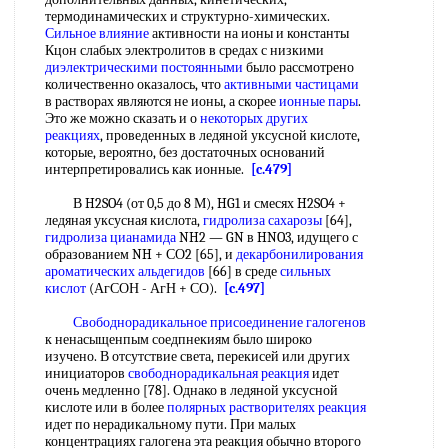
термодинамических и структурно-химических.
Сильное влияние
активности на ионы и константы
Кцон слабых электролитов в средах с низкими
диэлектрическими постоянными
было рассмотрено
количественно оказалось, что
активными частицами
в растворах являются не ионы, а скорее
ионные пары
.
Это же можно сказать и о
некоторых других
реакциях
, проведенных в ледяной уксусной кислоте,
которые, вероятно, без достаточных оснований
интерпретировались как ионные.
[c.479]
В H2SO4 (от 0,5 до 8 М), HG1 и смесях H2SO4 +
ледяная уксусная кислота,
гидролиза сахарозы
[64],
гидролиза цианамида
NH2 — GN в HNO3, идущего с
образованием NH + СО2 [65], и
декарбонилирования
ароматических альдегидов
[66] в среде
сильных
кислот
(АгСОН - АгН + СО).
[c.497]
Свободнорадикальное присоединение
галогенов
к ненасыщенпым соедпнекиям было широко
изучено. В отсутствие света, перекисей или других
инициаторов
свободнорадикальная реакция
идет
очень медленно [78]. Однако в ледяной уксусной
кислоте или в более
полярных растворителях реакция
идет по нерадикальному пути. При малых
концентрациях галогена эта реакция обычно второго