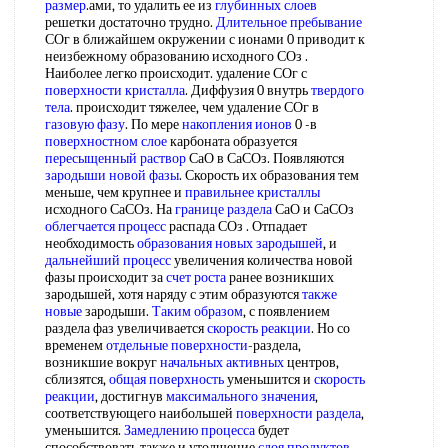
размер
.ами, то удалить ее из
глубинных слоев
решетки достаточно трудно.
Длительное пребывание
СОг в ближайшем окружении с ионами 0 приводит к
неизбежному образованию исходного СОз .
Наиболее легко происходит. удаление СОг с
поверхности кристалла
. Диффузия 0 внутрь
твердого
тела
. происходит тяжелее, чем удаление СОг в
газовую фазу
. По мере
накопления ионов
0 -в
поверхностном слое
карбоната образуется
пересыщенный раствор
СаО в СаСОз. Появляются
зародыши новой фазы
. Скорость их образования тем
меньше, чем крупнее и
правильнее кристаллы
исходного СаСОз. На
границе раздела
СаО и СаСОз
облегчается процесс
распада СОз . Отпадает
необходимость
образования новых зародышей
, и
дальнейший процесс
увеличения количества новой
фазы происходит за
счет роста
ранее возникших
зародышей, хотя наряду с этим образуются
также
новые
зародыши.
Таким образом
, с появлением
раздела фаз увеличивается
скорость реакции
. Но со
временем
отдельные поверхности
-раздела,
возникшие вокруг
начальных активных
центров,
сблизятся,
общая поверхность
уменьшится и
скорость
реакции
, достигнув
максимального значения
,
соответствующего наибольшей
поверхности раздела
,
уменьшится.
Замедлению процесса
будет
способствовать также и утолщение
слоя продуктов