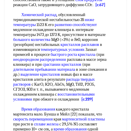
реакции СаО, затрудняющего диффузию СОг.
[c.67]
Химический распад
, обусловленный
термодинамической нестабильностью 3S
ниже
температуры
1523 К его
развитию способствуют
медленное охлаждение клинкера в. интервале
температуры 1473 до 1373 К, присутствие в материале
большого количества
MgO (>3%) и FeO, коррозия
(резорбция) нестабильных
кристаллов расплавов
в
изменяющихся
температурных условиях
Захват
примесей в процессе
быстрого роста кристалла
(при
неоднородном распределении
расплава в массе зерна
клинкера) и при
срастании кристаллов
(при
длительном пребывании материала
в зоне спекания и
др.)
выделение кристаллов
новых фаз в массе
кристаллов алита в результате
распада твердых
растворов
с КагО, К2О, АЬОз, MgO, Ti02, Р2О5,
СГ2О3, SO3 и т. п., вызываемого медленным
охлаждением клинкера с
восстановительными
условиями
при обжиге и охлаждении
[c.239]
Время образования
каждого кристалла
мартенсита мало. Бунша и Мейл [22] показали, что
скорость перемещения
края
мартенситной пластины
при росте в
сплаве железа
с 29,5% N1 составляет
примерно 10= см сек, а
время образования
одной