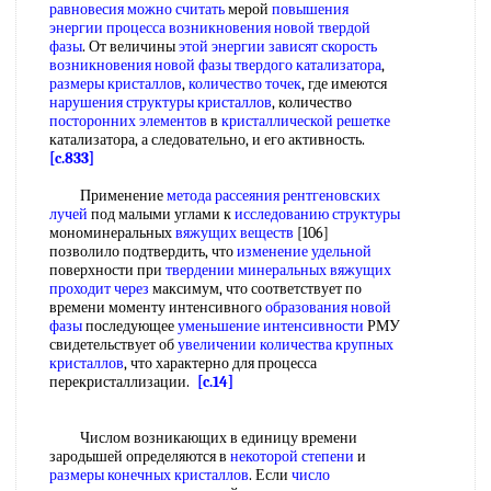
равновесия
можно считать
мерой
повышения
энергии
процесса возникновения
новой твердой
фазы
. От величины
этой энергии
зависят скорость
возникновения новой фазы
твердого катализатора
,
размеры кристаллов
,
количество точек
, где имеются
нарушения структуры кристаллов
, количество
посторонних элементов
в
кристаллической решетке
катализатора, а следовательно, и его активность.
[c.833]
Применение
метода рассеяния рентгеновских
лучей
под малыми углами к
исследованию структуры
мономинеральных
вяжущих веществ
[106]
позволило подтвердить, что
изменение удельной
поверхности при
твердении минеральных вяжущих
проходит через
максимум, что соответствует по
времени моменту интенсивного
образования новой
фазы
последующее
уменьшение интенсивности
РМУ
свидетельствует об
увеличении количества
крупных
кристаллов
, что характерно для процесса
перекристаллизации.
[c.14]
Числом возникающих в единицу времени
зародышей определяются в
некоторой степени
и
размеры конечных кристаллов
. Если
число