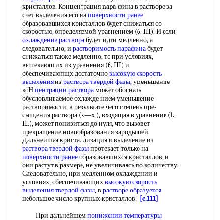
кристаллов. Концентрация napa фина в растворе за
счет выделения его на
поверхности ранее
образовавшихся кристаллов будет снижаться со
скоростью, определяемой уравнением (6. III). И если
охлаждение раствора
будет идти медленно, а
следовательно, и
растворимость парафина
будет
снижаться также медленно, то при условиях,
вьггекаюш их из уравнения (6. III) и
обеспечиваюпщх достаточно
высокую скорость
выделения
из
раствора твердой фазы
, уменьшение
коН
центрации раствора
может обогнать
обусловливаемое охлажде нием уменьшение
растворимости, в результате чего степень пре-
сыш,ения раствора (х—х ), входящая в уравнение (1.
III), может понизиться до нуля, что вызовет
прекращение новообразования зародышей.
Дальнейшая кристаллизация и выделение из
раствора твердой фазы
протекает только на
поверхности ранее
образовавшихся кристаллов, и
они растут в размере, не увеличиваясь по количеству.
Следовательно, нри медленном охлаждении и
условиях, обеспечивающих
высокую скорость
выделения
твердой фазы
, в
растворе образуется
небольшое число крупных кристаллов.
[c.111]
При дальнейшем
понижении температуры