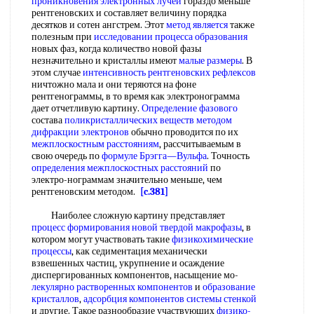
проникновения
электронных лучей
гораздо меньше
рентгеновских и составляет величину порядка
десятков и сотен ангстрем. Этот
метод является
также
полезным при
исследовании процесса образования
новых фаз, когда количество новой фазы
незначительно и кристаллы имеют
малые размеры
. В
этом случае
интенсивность рентгеновских рефлексов
ничтожно мала и они теряются на фоне
рентгенограммы, в то время как электронограмма
дает отчетливую картину.
Определение фазового
состава
поликристаллических веществ
методом
дифракции электронов
обычно проводится по их
межплоскостным расстояниям
, рассчитываемым в
свою очередь по
формуле Брэгга—Вульфа
. Точность
определения межплоскостных расстояний
по
электро-нограммам значительно меньше, чем
рентгеновским методом.
[c.381]
Наиболее сложную картину представляет
процесс формирования
новой твердой
макрофазы
, в
котором могут участвовать такие
физикохимические
процессы
, как седиментация механически
взвешенных частиц, укрупнение и осаждение
диспергированных компонентов, насыщение мо-
лекулярно
растворенных компонентов
и
образование
кристаллов
,
адсорбция компонентов
системы стенкой
и другие. Такое разнообразие участвующих
физико-