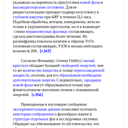
указывало на вероятность присутствия
новой фазы
в
высокодисперсном состоянии
. Для ее
рекристаллизации препарат подвергался отжигу в
глубоком вакууме
нрн 600° в течение 11,5 часа.
Подобная обработка, которая, повидимому, вела не
только к укруниению кристаллов, но и к взаимодет
-ствию
неравновесных фазовых
составляющих,
сделала рентгенограммы более четкими. Их
расшифровка показала наличие в образце УгОз
(основная составляющая), УзОб и весьма небольших
количеств 204.
[c.162]
Согласно Фольмеру (точнее Гиббсу)
малый
кристалл
обладает большей
свободной энергией
, чем
то же
количество вещества
в толще
переохлажденной
жидкости
, поэтому для его
образования необходима
дополнительная энергия
. Следовательно,
зародыши
новой фазы
могут образовываться только при
флюктуативном скоплении атомов с повышенной
энергией.
[c.256]
Приведенные в настоящем сообщении
экспериментальные данные
позволяют изложить
некоторые соображения
о фазообразо-вании и
структуре отдельных
фаз в исследуемых системах.
Обращает на себя внимание то обстоятельство, что