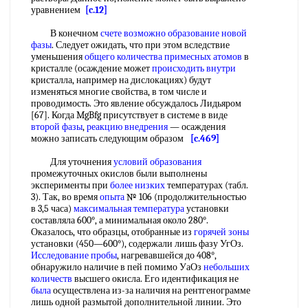
уравнением
[c.12]
В конечном
счете возможно
образование новой
фазы
. Следует ожидать, что при этом вследствие
уменьшения
общего количества
примесных атомов
в
кристалле (осаждение может
происходить внутри
кристалла, например на дислокациях) будут
изменяться многие свойства, в том числе и
проводимость. Это явление обсуждалось Лидьяром
[67]. Когда MgBfg присутствует в системе в виде
второй фазы
,
реакцию внедрения
— осаждения
можно записать следующим образом
[c.469]
Для уточнения
условий образования
промежуточных окислов были выполнены
эксперименты при
более низких
температурах (табл.
3). Так, во время
опыта
№ 106 (продолжительностью
в 3,5 часа)
максимальная температура
установки
составляла 600°, а минимальная около 280°.
Оказалось, что образцы, отобранные из
горячей зоны
установки (450—600°), содержали лишь фазу УгОз.
Исследование пробы
, нагревавшейся до 408°,
обнаружило наличие в пей помимо УаОз
небольших
количеств
высшего окисла. Его идентификация не
была
осуществлена из-за наличия на рентгенограмме
лишь одной размытой дополнительной линии. Это