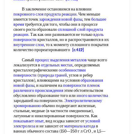
В заключение остановимся на влиянии
покровного слоя
продукта реакции
. Чем меньше
имеется точек
зарождения новой фазы
, тем
большее
время
требуется для того, чтобы они в процессе
своего роста образовали
сплошной слой
продукта
реакции
. Так как они развиваются не только
вдоль
поверхности
кристаллов, но и распространяются в их
внутренние слои
, то к моменту сплошного покрытия
количество прореагировавшего
[c.412]
Самый
процесс выделения металлов
чаще всего
локализуется в
отдельных местах
, определяемых
кристаллографическими
особенностями
поверхности
(
природа граней
, углов и ребер
кристаллов), влияющими на условия
образования
новой фазы
, и наличием на
поверхности пленок
различного происхождения
этим обстоятельством
обусловлено образование того или
иного количества
зародышей на поверхности.
Электролитическому
хромированию
обычно подвергают железные,
стальные, медные (в частности омедненные),
латунные и никелированные поверхности. Как
показывает опыт
, вид осадка зависит от
условий
электролиза
и не зависит от
материала катода
в
ваннах обычного состава (150—250 г л СгО , и 1,5—