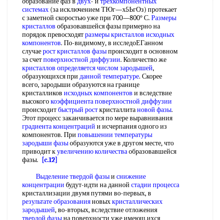
образование фаз в
двух
- и
трехкомпонентных
системах
(за исключением ТЮг—х5ЬгОз) протекает
с заметной скоростью уже при 700—800° С.
Размеры
кристаллов
образовавшейся фазы примерно на
порядок превосходят
размеры кристаллов
исходных
компонентов
. По-видимому, в исследоЕГанном
случае
рост кристаллов фазы
происходит в основном
за счет
поверхностной диффузии
. Количество же
кристаллов определяется
числом зародышей
,
образующихся при
данной температуре
. Скорее
всего, зародыши образуются на границе
кристалликов
исходных компонентов
и вследствие
высокого
коэффициента поверхностной диффузии
происходит
быстрый рост
кристаллита
новой фазы
.
Этот процесс заканчивается по мере выравнивания
градиента концентраций
и исчерпания одного из
компонентов. При
повышении температуры
зародыши фазы
образуются уже в другом месте, что
приводит к
увеличению количества
образовавшейся
фазы.
[c.12]
Выделение твердой фазы
и
снижение
концентрации
будут-идти на данной
стадии процесса
кристаллизации двумя путями во-первых, в
результате образования
новых
кристаллических
зародышей
, во-вторых, вследствие отложения
твердой фазы
на поверхности уже имеюш,ихся