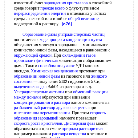
известный факт
зарождения кристаллов
в спокойной
среде говорит
прежде всего
о флук-туативном
перераспределении энергии
в отдельных участках
среды, а не о той или иной ее
общей величине
,
подведенной к раствору.
[c.76]
Образование фазы
ультрадисперсных частиц
достигается в
ходе процесса
конденсации путем
объединения молекул в зародыши — минимальное
количество новой фазы, находящееся в равновесии с
окружающей средой
. При
охлаждении газов
происходит физическая
конденсация с образованием
дыма. Таким
способом получают
УДЧ многих
оксидов.
Химическая конденсация
протекает при
образовании новой фазы
из газового или
жидкого
состояния
— получение 5102 гидролизом 5 Си,
выделение осадка
Ва504 из раствора и т. д.
Ультрадисперсные частицы
при
обменной реакции
между ионами
образуются при вливании
концентрированного раствора
одного компонента в
разбавленный раствор другого вещества
при
интенсивном перемешивании
. При этом
скорость
образования зародышей
намного превышает
скорость роста кристаллов
.
Дисперсная фаза
может
образоваться и при смене
природы растворителя
—
например вливании
раствора вещества
в этаноле в