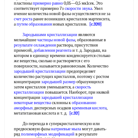
пластины
примерно равно
0,05—0,5 мк1сек. Это
соответствует примерно 7з
скорости звука
. Увел
ичение количества новой фазы осуществляется не за
счет роста
ранее возникших кристаллов мартенсита,
а
путем образования
новых кристаллов.
[c.320]
Зародышами кристаллизации
являются
мельчайшие
частицы новой фазы
, образованные в
результате охлаждения
раствора, присутствия
примесей,
добавления реагента
и т. д. Зародыш, на
котором в единицу времени конденсируется столько
же вещества, сколько и растворяется с его
поверхности, называется равновесным. Количество
зародышей кристаллизации
предопределяет
количество растущих кристаллов, поэтому с ростом
концентрации
зародышей размер
образующихся
затем кристаллов уменьшается, а
скорость
кристаллизации
повышается. Наоборот, при нкякой
концентрации
зародышей кристаллизации
некоторые вещества
склонны к
образованию
аморфных
дисперсных осадков
кремневая кислота
,
метатитановая кислота и т. д.
[c.32]
До перехода в суперкристаллическую или
предвосковую фазы
натриевые мыла
могут давать-
ряд
полиморфных модификаций
в результате