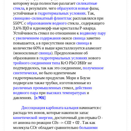
которому вода полностью разлагает
силикатные
стекла
, в результате. чего
образуются новые
фазы,
устойчивые в
гидротермальных условиях
. Так,
свинцово-силикатный
флинтглас
расплавлялся при
550°С с
образованием водного
стекла , содержащего
2,6% HjO и идиоморф-ные кристаллы Р-кварца.
Устойчивость стекол по отношению к
водяному пару
с
увеличением содержания
окиси
свинца
заметно
повышается, а в присутствии окиси
свинца
в
количестве 60% и выше кристаллизуется аламозит
(моносиликат
свинца
). Предположение об
образовании в
гидротермальных условиях
нового
тройного соединения типа
КгО РЬО 2810г не
подтвердилось, так как это соединение,
полученное
синтетически
, не было идентичным
гидротермальным продуктам. Мори и Боуэн
подвергали также трубки, изготовленные из
различных промышленных
стекол,
действию
водяного пара
при
высоких температурах
и
давлениях.
[c.901]
Диссоциация карбоната кальция
начинается с
распада тех ионов, которые накопили запас
кинетической энергии
, достаточный для отрыва О -
от аниона по реакции С0з ->-С02 + 02 . Так как
молекула СОг обладает сравнительно
большими