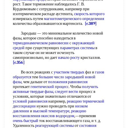
рост. Такое торможение наблюдалось Г. В.
Курдюмовым с сотрудниками, например при
изотермическом распаде аустенита,
скорость которого
измерялась путем
магнитометрического определения
количества образовавшегося мартенсита.
[c.389]
Зародыш — это минимальное количество новой
фазы, которое способно находиться в
термодинамическом равновесии
с
окружающей
средой
при существующих
параметрах системы
в
таком случае он не может исчезнуть
самопроизвольно, но дает
начало росту
кристаллов.
[c.356]
Во всех реакциях с
участием твердых
фаз и
газов
образуется
тем
большее число
зародышей новой
фазы
, чем дальше от
положения равновесия
протекает
генетический процесс
. Чтобы
получить
активные
твердые фазы
,
следует вести
процесс в
условиях, которые значительно отличаются от
условий равновесия
например,
реакцию термической
диссоциации
нужно проводить при
низком
давлении
и
высокой температуре
,
реакцию
восстановления
окислов водородом
,—применяя
очень быстрый
ток восстанавливающего газа, и т. д.
Удаленность
реагирующей системы
от
состояния