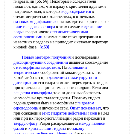
гидратации [55, 64]. Некоторые исследователи
полагают, однако, что наряду с кристаллогидратами
натриевых мыл, в которых
вода содержится
в
стехиометрических количествах, в отдельных
фазовых модификациях
она находится в кристаллах в
виде твердого раствора
в этом случае
содержание
воды
не ограничено
стехиометрическими
соотношениями
, и изменение ее концентрации в
известных пределах не приводит к четкому переходу
к новой фазе.
[c.53]
Новым методом получения
и исследования
диссоциирующих соединений
является соосаждение
с
изоморфным веществом
. На
основании
теоретических
соображений можно доказать, что
какой-либо газ при
давлениях ниже
упругости
диссоциации
его гидрата может переходить в осадок
при кристаллизации изоморфного гидрата. Если два
вещества изоморфны
, то они должны образовать
изоморфные кристаллогидраты. Поэтому гидрат
радона должен быть изоморфным с
гидратом
сероводорода
и двуокиси серы.
Опыт показывает
, что
при осаждеции
этих гидратов
действием газов
на лед
или при их перекристаллизации радон переходит в
твердую фазу
. Радон распределяется
между газовой
фазой
и
кристаллами гидрата
по
закону
распределения Бертло—Нернста
. Это первое