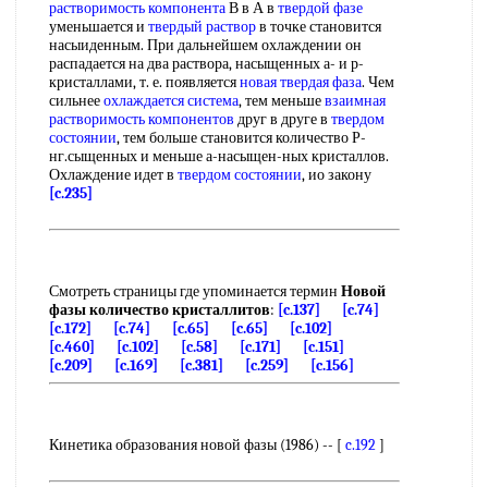
растворимость компонента
В в А в
твердой фазе
уменьшается и
твердый раствор
в точке становится
насыиденным. При дальнейшем охлаждении он
распадается на два раствора, насыщенных а- и р-
кристаллами, т. е. появляется
новая твердая фаза
. Чем
сильнее
охлаждается система
, тем меньше
взаимная
растворимость компонентов
друг в друге в
твердом
состоянии
, тем больше становится количество Р-
нг.сыщенных и меньше а-насыщен-ных кристаллов.
Охлаждение идет в
твердом состоянии
, ио закону
[c.235]
Смотреть страницы где упоминается термин
Новой
фазы количество кристаллитов
:
[c.137]
[c.74]
[c.172]
[c.74]
[c.65]
[c.65]
[c.102]
[c.460]
[c.102]
[c.58]
[c.171]
[c.151]
[c.209]
[c.169]
[c.381]
[c.259]
[c.156]
Кинетика образования новой фазы (1986) -- [
c.192
]