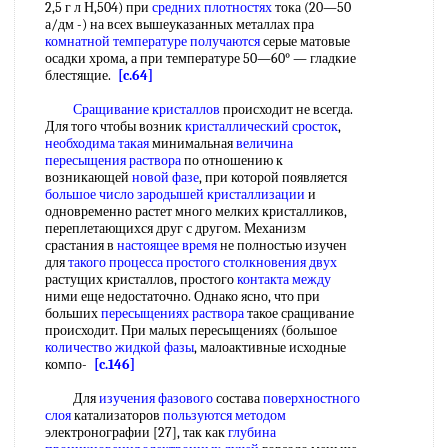
2,5 г л Н,504) при
средних плотностях
тока (20—50
а/дм -) на всех вышеуказанных металлах пра
комнатной температуре получаются
серые матовые
осадки хрома, а при температуре 50—60° — гладкие
блестящие.
[c.64]
Сращивание кристаллов
происходит не всегда.
Для того чтобы возник
кристаллический сросток
,
необходима такая
минимальная
величина
пересыщения раствора
по отношению к
возникающей
новой фазе
, при которой появляется
большое число
зародышей кристаллизации
и
одновременно растет много мелких кристалликов,
переплетающихся друг с другом. Механизм
срастания в
настоящее время
не полностью изучен
для
такого процесса
простого столкновения
двух
растущих кристаллов, простого
контакта между
ними еще недостаточно. Однако ясно, что при
больших
пересыщениях раствора
такое сращивание
происходит. При малых пересыщениях (большое
количество жидкой фазы
, малоактивные исходные
компо-
[c.146]
Для
изучения фазового
состава
поверхностного
слоя
катализаторов
пользуются методом
электронографии [27], так как
глубина