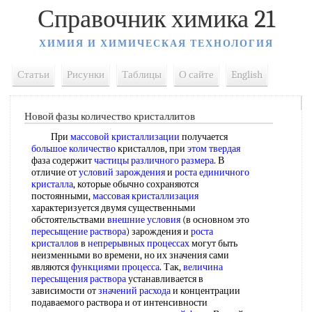
Справочник химика 21
ХИМИЯ И ХИМИЧЕСКАЯ ТЕХНОЛОГИЯ
Статьи
Рисунки
Таблицы
О сайте
English
Новой фазы количество кристаллитов
При
массовой кристаллизации
получается
большое количество
кристаллов, при
этом твердая
фаза содержит
частицы различного размера
. В
отличие от
условий зарождения
и
роста единичного
кристалла
, которые обычно сохраняются
постоянными,
массовая кристаллизация
характеризуется двумя существенными
обстоятельствами
внешние условия
(в основном это
пересыщение раствора
) зарождения и
роста
кристаллов
в
непрерывных процессах
могут быть
неизменными во времени, но их значения сами
являются
функциями процесса
. Так,
величина
пересыщения раствора
устанавливается в
зависимости от
значений расхода
и концентрации
подаваемого раствора и от интенсивности