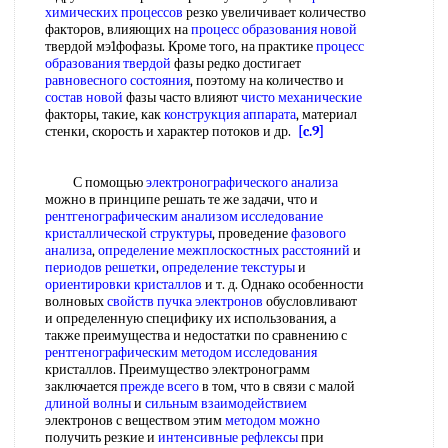
химических процессов
резко увеличивает количество
факторов, влияющих на
процесс образования новой
твердой мэ1фофазы. Кроме того, на практике
процесс
образования твердой
фазы редко достигает
равновесного состояния
, поэтому на количество и
состав новой
фазы часто влияют
чисто механические
факторы, такие, как
конструкция аппарата
, материал
стенки, скорость и характер потоков и др.
[c.9]
С помощью
электронографического анализа
можно в принципе решать те же задачи, что и
рентгенографическим анализом
исследование
кристаллической структуры
, проведение
фазового
анализа
,
определение межплоскостных расстояний
и
периодов решетки
,
определение текстуры
и
ориентировки кристаллов
и т. д. Однако особенности
волновых
свойств пучка электронов
обусловливают
и определенную специфику их использования, а
также преимущества и недостатки по сравнению с
рентгенографическим методом исследования
кристаллов. Преимущество электронограмм
заключается
прежде всего
в том, что в связи с малой
длиной волны
и
сильным взаимодействием
электронов с веществом этим
методом можно
получить резкие и
интенсивные рефлексы
при