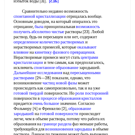
избыток воды [31].
[c.16]
Сравнительно недавно возможность
спонтанной кристаллизации
отрицалась вообще.
Основным доводом, на который опиралось это
отрицание,
была
принципиальная
возможность
получить
абсолютно чистые
растворы [23]. Любой
раствор, будь он пересыщен или нет, содержит
определенное количество растворимых
и
нерастворимых примесей, которые
оказывают
влияние
на
кинетику фазового превращения
.
Нерастворимые примеси могут стать
центрами
кристаллизации
и тем самым, как предполагалось,
исключить
спонтанное образование
зародышей.
Дальнейшие исследования
над
пересыщенными
растворами
[24—28] показали, однако, что
возникновение
частиц новой фазы
может
происходить как самопроизвольно, так и на уже
готовой твердой
поверхности. Но
роли посторонней
поверхности в
процессе образования кристаллов
придается
очень большое
значение. Согласно
Фольмеру [4] и Френкелю [2],
образование
зародышей
на
готовой поверхности
происходит
легче, чем в объеме раствора, потому что работа их
образования на
границе раздела
фаз меньше работы,
требующейся для
возникновения зародыша
в объеме
раствора. Данное по,тюжение может быть выражено