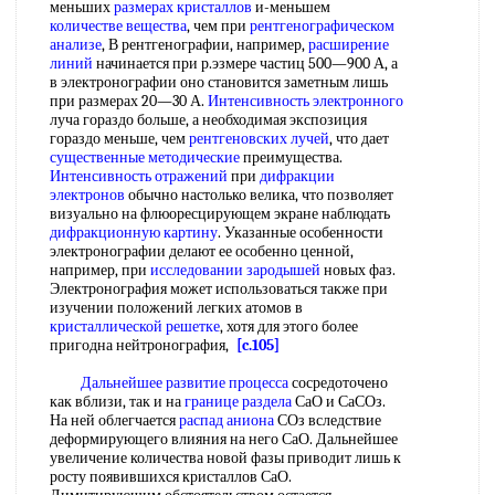
меньших
размерах кристаллов
и-меньшем
количестве вещества
, чем при
рентгенографическом
анализе
, В рентгенографии, например,
расширение
линий
начинается при р.эзмере частиц 500—900 А, а
в электронографии оно становится заметным лишь
при размерах 20—30 А.
Интенсивность электронного
луча гораздо больше, а необходимая экспозиция
гораздо меньше, чем
рентгеновских лучей
, что дает
существенные методические
преимущества.
Интенсивность отражений
при
дифракции
электронов
обычно настолько велика, что позволяет
визуально на флюоресцирующем экране наблюдать
дифракционную картину
. Указанные особенности
электронографии делают ее особенно ценной,
например, при
исследовании зародышей
новых фаз.
Электронография может использоваться также при
изучении положений легких атомов в
кристаллической решетке
, хотя для этого более
пригодна нейтронография,
[c.105]
Дальнейшее развитие процесса
сосредоточено
как вблизи, так и на
границе раздела
СаО и СаСОз.
На ней облегчается
распад аниона
СОз вследствие
деформирующего влияния на него СаО. Дальнейшее
увеличение количества новой фазы приводит лишь к
росту появившихся кристаллов СаО.