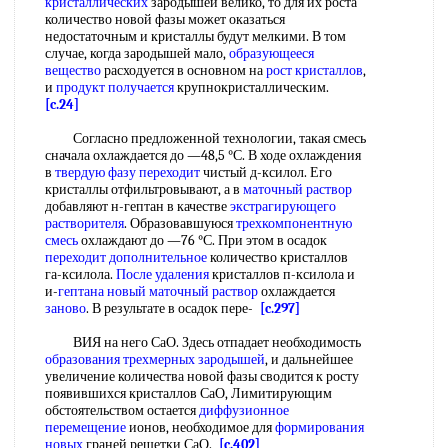
кристаллических
зародышей велико, то для их роста
количество новой фазы может оказаться
недостаточным и кристаллы будут мелкими. В том
случае, когда зародышей мало,
образующееся
вещество
расходуется в основном на
рост кристаллов
,
и
продукт получается
крупнокристаллическим.
[c.24]
Согласно предложенной технологии, такая смесь
сначала охлаждается до —48,5 °С. В ходе охлаждения
в
твердую фазу переходит
чистый д-ксилол. Его
кристаллы отфильтровывают, а в
маточный раствор
добавляют н-гептан в качестве
экстрагирующего
растворителя
. Образовавшуюся
трехкомпонентную
смесь
охлаждают до —76 °С. При этом в осадок
переходит дополнительное
количество кристаллов
га-ксилола.
После удаления
кристаллов п-ксилола и
и-
гептана новый
маточный раствор
охлаждается
заново
. В результате в осадок пере-
[c.297]
ВИЯ на него СаО. Здесь отпадает необходимость
образования трехмерных зародышей
, и дальнейшее
увеличение количества новой фазы сводится к росту
появившихся кристаллов СаО, Лимитирующим
обстоятельством остается
диффузионное
перемещение
ионов, необходимое для
формирования
новых
граней решетки СаО.
[c.402]