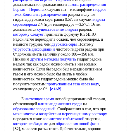
доказательство приложимости
закона распределения
Бертло—Нернста
к случаю газ—изоморфное
твердое
тело
.
Константа распределения
радона в случае
гидрата двуокиси серы равна 0.57, а в случае
гидрата
сероводорода
2.4 (при температуре —3.5°С). Этим
доказывается
существование гидрата
радона,
которому следует
приписать формулу Rn 6H Ю.
Радон легче переходит в осадок, чем сероводород, и
немного труднее, чем
двуокись серы
. Поэтому
упругость диссоциации
чистого гидрата радона при
0° должна иметь величину около 300—350 мм.
Никаким
другим методом получить
гидрат радона
нельзя, так как радон можно иметь в невесомых
количествах. Если бы радон был нерадиоактивным
газом и его можно было бы иметь в любых
количествах, то гидрат радона можно было бы
получить простым
пропусканием газа
через воду
,
охлажденную до 0°.
[c.162]
Б
настоящее время
нет общепризнанной теории,
объясняющей
влияние движения среды
на
образование зародышей
. Соображения о том, что при
механическом воздействии
пересыщенному раствору
передается такое
количество избыточной
энергии,
которое необходимо
для
образования новой фазы
[82], мало что разъясняют. Действительно, хорошо