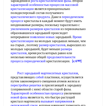
зарождения и
роста кристаллической фазы
. Второй
характерной особенностью процессов
массовой
кристаллизации
является принципиально
полидисперсный состав получаемого
кристаллического продукта
. Даже в
периодическом
процессе
кристаллы в каждый момент будут иметь
неодинаковые размеры, поскольку параллельно с
увеличением размеров кристаллов
из первоначально
образовавшихся зародышей происходит
непрерывное
появление новых
зародышей.
Время
кристаллизации
на молодых зародышах меньше, чем
на старых , поэтому
размер кристаллов
, выросших из
молодых зародышей, будет меньше
размера
кристаллов
, время роста которых равно или
несколько меньше общей
продолжительности
процесса периодической
кристаллизации.
[c.499]
Рост зародышей
мартенситных кристаллов
,
представляющих
собой
пластинки, осуществляется
путем закономерного смещения атомов железа и
перестройки решетки
в прилегающей к зародышу
(сопряженной с ним) области старой фазы.
Характерной особенностью процесса
увеличения
новой фазы
является то, что быстро растущий
кристалл мартенсита
вызывает напряжения
в
окружающей среде
, которые начинают тормозить его