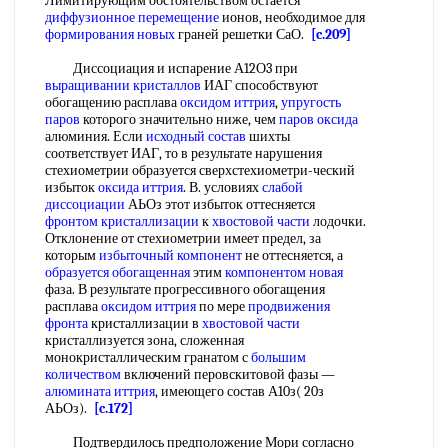
Лимитирующим обстоятельством остается
диффузионное перемещение
ионов, необходимое для
формирования новых
граней решетки СаО.
[c.209]
Диссоциация и испарение А12О3 при
выращивании кристаллов
ИАГ способствуют
обогащению расплава
оксидом иттрия
,
упругость
паров
которого значительно ниже, чем
паров оксида
алюминия. Если
исходный состав
шихты
соответствует ИАГ, то в результате нарушения
стехиометрии образуется сверхстехиометри-ческий
избыток
оксида иттрия
. В. условиях
слабой
диссоциации
АЬОз этот избыток оттесняется
фронтом кристаллизации
к
хвостовой части
лодочки.
Отклонение от стехиометрии имеет предел, за
которым
избыточный компонент
не оттесняется, а
образуется обогащенная
этим
компонентом новая
фаза. В результате прогрессивного обогащения
расплава
оксидом иттрия
по мере
продвижения
фронта
кристаллизации в
хвостовой части
кристаллизуется зона, сложенная
монокристаллическим гранатом с
большим
количеством
включений перовскитовой фазы —
алюмината иттрия
, имеющего состав А10з( 20з
АЬОз).
[c.172]
Подтвердилось предположение Мори согласно