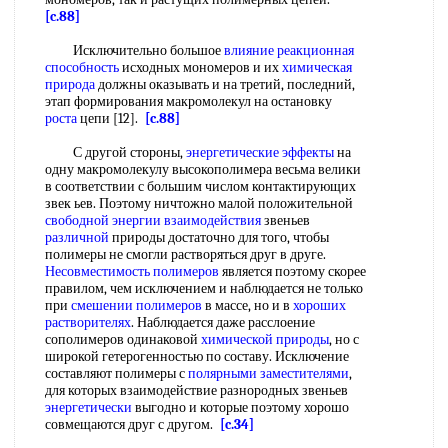
[c.88]
Исключительно большое
влияние реакционная
способность
исходных мономеров и их
химическая
природа
должны оказывать и на третий, последний,
этап формирования макромолекул на остановку
роста
цепи [12].
[c.88]
С другой стороны,
энергетические эффекты
на
одну макромолекулу высокополимера весьма велики
в соответствии с большим числом контактирующих
звек ьев. Поэтому ничтожно малой положительной
свободной энергии взаимодействия
звеньев
различной
природы достаточно для того, чтобы
полимеры не смогли растворяться друг в друге.
Несовместимость полимеров
является поэтому скорее
правилом, чем исключением и наблюдается не только
при
смешении полимеров
в массе, но и в
хороших
растворителях
. Наблюдается даже расслоение
сополимеров одинаковой
химической природы
, но с
широкой гетерогенностью по составу. Исключение
составляют полимеры с
полярными заместителями
,
для которых взаимодействие разнородных звеньев
энергетически
выгодно и которые поэтому хорошо
совмещаются друг с другом.
[c.34]