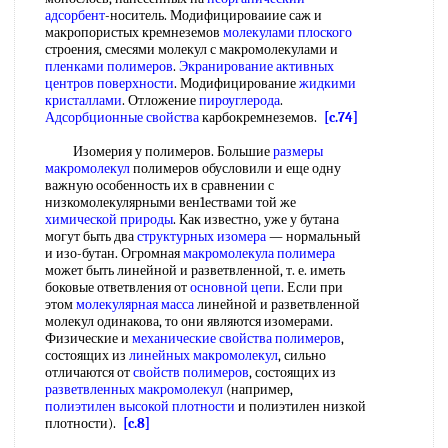
адсорбент
-носитель. Модифицироваиие саж и
макропористых кремнеземов
молекулами плоского
строения, смесями молекул с макромолекулами и
пленками полимеров
.
Экранирование
активных
центров поверхности
. Модифицирование
жидкими
кристаллами
. Отложение
пироуглерода
.
Адсорбционные свойства
карбокремнеземов.
[c.74]
Изомерия у полимеров. Большие
размеры
макромолекул
полимеров обусловили и еще одну
важную особенность их в сравнении с
низкомолекулярными вен1ествами той же
химической природы
. Как известно, уже у бутана
могут быть два
структурных изомера
— нормальный
и изо-бутан. Огромная
макромолекула полимера
может быть линейной и разветвленной, т. е. иметь
боковые ответвления от
основной цепи
. Если при
этом
молекулярная масса
линейной и разветвленной
молекул одинакова, то они являются изомерами.
Физические и
механические свойства полимеров
,
состоящих из
линейных макромолекул
, сильно
отличаются от
свойств полимеров
, состоящих из
разветвленных макромолекул
(например,
полиэтилен высокой плотности
и полиэтилен низкой
плотности).
[c.8]