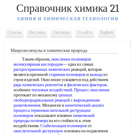
Справочник химика 21
ХИМИЯ И ХИМИЧЕСКАЯ ТЕХНОЛОГИЯ
Статьи
Рисунки
Таблицы
О сайте
English
Макромолекулы и химическая природа
Таким образом,
окисление полимеров
молекулярным кислородом
— одна из самых
распространенных химических
реакций, которая
является причиной
старения полимеров
и
выхода
из
строя изделий. Окисление ускоряется под действием
ряда
химических реагентов
и
физических факторов
,
особенно
тепловых воздействий
.
Процесс окисления
протекает по механизму
цепных
свободнорадикальных реакций
с
вырожденным
разветвлением
. Механизм и
кинетический анализ
процесса
термоокислительной деструкции
полимеров
показывают влияние
химической
природы полимера
на его стойкость к этим
воздействиям.
Стабилизация полимеров
от
окислительной деструкции
основана на подавлении