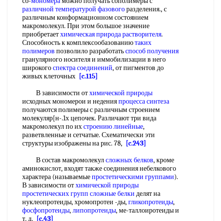
со-
мономера
можно получать сополимеры с
различной
температурой фазового
разделения., с
различным конформационном состоянием
макромолекул. При этом большое значение
приобретает
химическая природа растворителя
.
Способность к комплексообазованию
таких
полимеров
позволило разработать
способ получения
гранулярного носителя и иммобилизации в него
широкого
спектра соединений
, от пигментов до
живых клеточных
[c.115]
В зависимости от
химической природы
исходных мономерои и недения
процесса синтеза
получаются полимеры с различным строением
молекуляр[н-.1х цепочек. Различают три вида
макромолекул по их
строению линейные
,
разветвленные и сетчатые. Схематически эти
структуры изображены на рис. 78,
[c.243]
В состав макромолекул
сложных белков
, кроме
аминокислот, входят также соединения небелкового
характера (называемые
простетическими группами
).
В зависимости от
химической природы
простетических групп
сложные белки
делят на
нуклеопротеиды, хромопротеи -ды,
гликопротеиды
,
фосфопротеиды
,
липопротеиды
, ме-таллоиротеиды и
т. д.
[c.43]