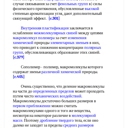
случае связывания за счет
фенольных групп
в) силы
физического притяжения, обусловленные
высокой
степенью ароматизации угля, дают дополнительный
связующий эффект.
[c.301]
Внутренняя пластификация
заключается в
ослаблении
межмолекулярных связей
между цепями
макромолекул полимера
за счет
изменения
химической
природы
элементарных звеньев
в них,
что приводит к снижению концентрации
полярных
групп
, обусловливающих образование этих связей.
[c.379]
Сополимер - полимер, макромолекулы которого
содержат звенья
различной
химической
природы.
[c.405]
Очень существенно, что деление макромолекулы
на части до
определенных пределов
может проходить
путем чисто
механических воздействий
.
Макромолекулы достаточно больших размеров в
первом приближении
можно считать
макромолекулами одного и того же вещества,
несмотря на некоторое различие в
молекулярной
массе
. Поэтому
дробление твердого
тела, если оно
далеко не заходит за пределы
средних размеров