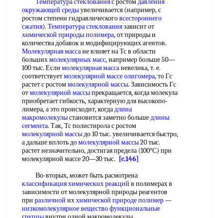
Температура стеклования
с ростом
давления
окружающей среды
увеличивается (например, с
ростом степени гидравлического
всестороннего
сжатия
).
Температура стеклования
зависит от
химической природы полимера
, от природы и
количества добавок и модифицирующих агентов.
Молекулярная масса
не влияет на Тс в области
больших
молекулярных масс
, например больше 50—
100 тыс. Если
молекулярная масса
невелика, т. е.
соответствует
молекулярной массе олигомера
, то Гс
растет с ростом
молекулярной массы
. Зависимость Гс
от
молекулярной массы
прекращается, когда молекула
приобретает гибкость, характерную для высокопо-
лимера, а это происходит, когда
длина
макромолекулы
становится заметно больше
длины
сегмента
. Так, Тс полистирола с ростом
молекулярной массы
до 10 тыс. увеличивается быстро,
а дальше вплоть до
молекулярной массы
20 тыс.
растет незначительно, достигая предела (100°С) при
молекулярной массе 20—30 тыс.
[c.146]
Во-вторых, может быть расмотрена
классификация химических реакций
в полимерах в
зависимости от молекулярной природы реагентов
при
различной
их
химической природе полимер
—
низкомолекулярное вещество
функциональные
группы
внутри одной макромолекулы