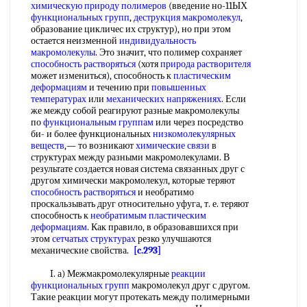
химическую природу полимеров
(введение но-11ЫХ
функциональных групп
,
деструкция макромолекул
,
образование цикличес их структур), но при этом
остается неизменной
индивидуальность
макромолекулы
. Это значит, что полимер сохраняет
способность растворяться
(хотя
природа растворителя
может измениться), способность к
пластическим
деформациям
и течению при
повышенных
температурах
или
механических напряжениях
. Если
же между собой реагируют разные макромолекулы
по
функциональным группам
или через посредство
би- и более функциональных
низкомолекулярных
веществ
,— то возникают
химические связи
в
структурах между разными макромолекулами. В
результате создается новая система связанных друг с
другом химически макромолекул, которые теряют
способность растворяться
и необратимо
проскальзывать друг относительно уфуга, т. е. теряют
способность к
необратимым пластическим
деформациям
. Как правило, в образовавшихся при
этом
сетчатых структурах
резко улучшаются
механические свойства.
[c.293]
I. а) Межмакромолекулярные
реакции
функциональных групп
макромолекул друг с другом.
Такие реакции могут протекать между полимерными