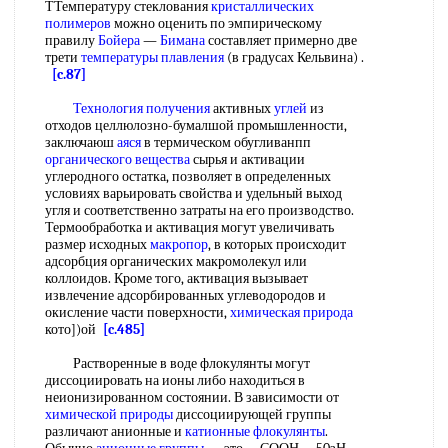
ТТемпературу стеклования
кристаллических
полимеров
можно оценить по эмпирическому
правилу
Бойера
—
Бимана
составляет примерно две
трети
температуры плавления
(в градусах Кельвина) .
[c.87]
Технология получения
активных
углей
из
отходов целлюлозно-бумалшой промышленности,
заключаюш
аяся
в термическом обугливанпп
органического вещества
сырья и активации
углеродного остатка, позволяет в определенных
условиях варьировать свойства и удельный выход
угля и соответственно затраты на его производство.
Термообработка и активация могут увеличивать
размер исходных
макропор
, в которых происходит
адсорбция органических макромолекул или
коллоидов. Кроме того, активация вызывает
извлечение адсорбированных углеводородов и
окисление части поверхности,
химическая природа
кото])ой
[c.485]
Растворенные в воде флокулянты могут
диссоциировать на ионы либо находиться в
неионизированном состоянии. В зависимости от
химической природы
диссоциирующей группы
различают анионные и
катионные флокулянты
.