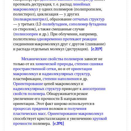
протекать деструкция, т. е. распад
линейных
макромолекул
у одних полимеров (полипропилен,
полистирол), циклизация — у других
(
полиакрилнитрил
), образование
сетчатых структур
— у третьих (1.2-
полибутадиен
,
сополимер бутадиена
со стиролом), а также смешанные случаи
(
полиизопрен
и др.). При облучении, например,
полиэтилена
одновременно протекают реакции
соединения макромолекул друг с другом (сшивание)
и распада отдельных молекул (деструкция).
[c.219]
Механические свойства полимеров
зависят не
только от их
химической природы
,
степени сшивки
пространственной сетки
, но и от
ориентации
макромолекул
и
надмолекулярных структур
,
пластификации,
степени наполнения
и др.
Ориентирование
цепей макромолекул и
надмолекулярных структур
приводит к
анизотропии
свойств полимера
. Обнаруживается резкое
увеличение его прочности Б направлении
ориентации. Этот факт широко используется в
процессах прядения
волокон и
получения
пластических масс
.
Ориентирование макромолекул
способствует кристаллизации и увеличению
хрупкой
прочности
полимера.
[c.391]