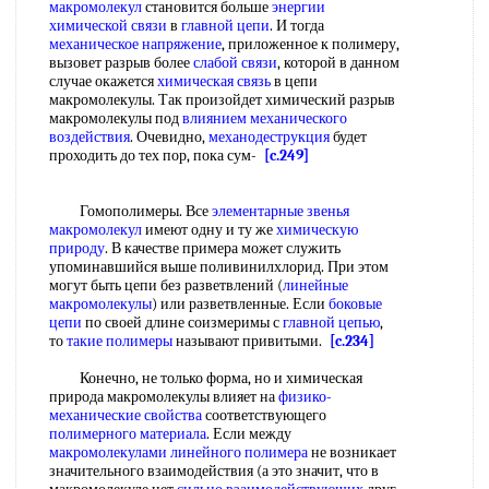
макромолекул
становится больше
энергии
химической связи
в
главной цепи
. И тогда
механическое напряжение
, приложенное к полимеру,
вызовет разрыв более
слабой связи
, которой в данном
случае окажется
химическая связь
в цепи
макромолекулы. Так произойдет химический разрыв
макромолекулы под
влиянием механического
воздействия
. Очевидно,
механодеструкция
будет
проходить до тех пор, пока сум-
[c.249]
Гомополимеры. Все
элементарные звенья
макромолекул
имеют одну и ту же
химическую
природу
. В качестве примера может служить
упоминавшийся выше поливинилхлорид. При этом
могут быть цепи без разветвлений (
линейные
макромолекулы
) или разветвленные. Если
боковые
цепи
по своей длине соизмеримы с
главной цепью
,
то
такие полимеры
называют привитыми.
[c.234]
Конечно, не только форма, но и химическая
природа макромолекулы влияет на
физико-
механические свойства
соответствующего
полимерного материала
. Если между
макромолекулами линейного полимера
не возникает
значительного взаимодействия (а это значит, что в