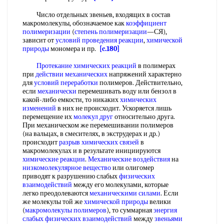
Число отдельных звеньев, входящих в состав
макромолекулы, обозначаемое как
коэффициент
полимеризации
(
степень полимеризации
—СЯ),
зависит от
условий проведения реакции
,
химической
природы
мономера и пр.
[c.180]
Протекание химических реакций
в полимерах
при
действии механических
напряжений характерно
для
условий переработки
полимеров. Действительно,
если
механически
перемешивать воду или бензол в
какой-либо емкости, то никаких
химических
изменений
в них не происходит. Ускоряется лишь
перемещение их
молекул друг
относительно друга.
При механическом же перемешивании полимеров
(на вальцах, в смесителях, в экструдерах и др.)
происходит
разрыв химических связей
в
макромолекулах и в результате инициируются
химические реакции
.
Механические воздействия
на
низкомолекулярное вещество
или олигомер
приводят к разрушению слабых
физических
взаимодействий
между его молекулами, которые
легко преодолеваются
механическими силами
. Если
же молекулы той же
химической природы
велики
(
макромолекулы полимеров
), то суммарная
энергия
слабых
физических взаимодействий
между
звеньями