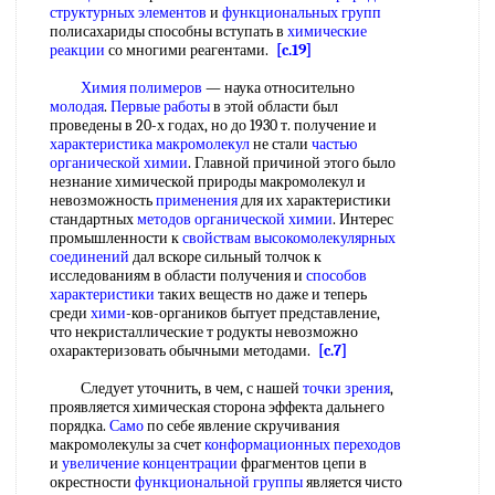
структурных элементов
и
функциональных групп
полисахариды способны вступать в
химические
реакции
со многими реагентами.
[c.19]
Химия полимеров
— наука относительно
молодая
.
Первые работы
в этой области был
проведены в 20-х годах, но до 1930 т. получение и
характеристика макромолекул
не стали
частью
органической химии
. Главной причиной этого было
незнание химической природы макромолекул и
невозможность
применения
для их характеристики
стандартных
методов органической химии
. Интерес
промышленности к
свойствам высокомолекулярных
соединений
дал вскоре сильный толчок к
исследованиям в области получения и
способов
характеристики
таких веществ но даже и теперь
среди
хими
-ков-органиков бытует представление,
что некристаллические т родукты невозможно
охарактеризовать обычными методами.
[c.7]
Следует уточнить, в чем, с нашей
точки зрения
,
проявляется химическая сторона эффекта дальнего
порядка.
Само
по себе явление скручивания
макромолекулы за счет
конформационных переходов
и
увеличение концентрации
фрагментов цепи в
окрестности
функциональной группы
является чисто