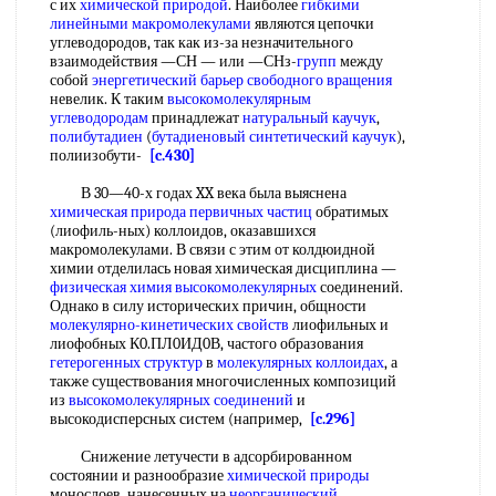
с их
химической природой
. Наиболее
гибкими
линейными макромолекулами
являются цепочки
углеводородов, так как из-за незначительного
взаимодействия —СН — или —СНз-
групп
между
собой
энергетический барьер
свободного вращения
невелик. К таким
высокомолекулярным
углеводородам
принадлежат
натуральный каучук
,
полибутадиен
(
бутадиеновый синтетический каучук
),
полиизобути-
[c.430]
В 30—40-х годах XX века была выяснена
химическая природа
первичных частиц
обратимых
(лиофиль-ных) коллоидов, оказавшихся
макромолекулами. В связи с этим от колдюидной
химии отделилась новая химическая дисциплина —
физическая химия высокомолекулярных
соединений.
Однако в силу исторических причин, общности
молекулярно-кинетических свойств
лиофильных и
лиофобных К0.ПЛ0ИД0В, частого образования
гетерогенных структур
в
молекулярных коллоидах
, а
также существования многочисленных композиций
из
высокомолекулярных соединений
и
высокодисперсных систем (например,
[c.296]
Снижение летучести в адсорбированном
состоянии и разнообразие
химической природы
монослоев, нанесенных на
неорганический