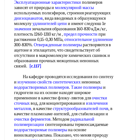
Эксплуатационные характеристики
полимеров
зависят от природы и
молекулярной массы
используемых полиэфиров, строения реагирующих
диизоцианатов
, вида вводимых в образующуюся
молекулу
удлинителей цепи
и имеют следуюш 1е
значения
энчальпия образования 160-830 кДж/кг,
плотность 1260-1310 кг/м ,
предел прочности
при
растяжении 0,15-0,30 МПа,
относительное удлинение
300-830%.
Отвержденные полимеры
растворяются в
ацетоне и этилацетате, что свидетельствует об
отсутствии в макромолекуле химических сшивок и
образовании прочных межцепных неионных
связей.
[c.117]
На кафедре проводятся исследования по синтезу
и
изучению свойств синтетических
неионных
водорастворимых полимеров
.
Такие полимеры
и
гидрогели на их основе находят широкое
применение в качестве флоку-лянтов для
очистки
сточных
вод, для концентрирования и
извлечения
металлов
, в качестве
структурообразователей почв
, в
качестве плазмозаме-нителей, для стабилизации и
очистки ферментов
. Методом
радикальной
полимеризации
синтезированы термоосаждаемые
водорастворимые полимеры
на основе
винилкапролактама. Показано, что меняя природу