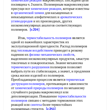
химические реакции
макромолекул. Последней цели
посвящена ч. 3 книги. Полимерным макромолекулам
присущи все
химические реакции
, которые известны
в
органической химии
для насыщенных и
ненасыщенных алифатических и
ароматических
углеводородов
и их производных, других
низкомолекулярных аналогов соответствующих
полимеров.
[c.214]
Итак,
термостабильность полимеров
является
одной из важнейших характеристик их
эксплуатационной пригодности. Распад полимеров
под
тепловым воздействием
приводит к резкому
падению их
физико-механических свойств
,
выделению низкомолекулярных продуктов, зачастую
токсичных и пожароопасных. Знание механизма
термического разрушения
полимеров позволяет
выбрать пути их стабилизации, а значит, и продления
срока жизни изделий из полимеров.
Преобладающим процессом является
термическая
деструкция полимеров
, протекающая в зависимости
от
химической природы полимеров
по механизму
случайного разрыва макромолекул или
деполимеризации. Повышение
термостабильности
полимеров
связано с методами торможения этих
реакций или
синтеза
более термостойких
полимерных структур.
[c.241]