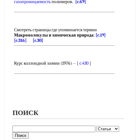
газопроницаемость
полимеров.
[c.69]
Смотреть страницы где упоминается термин
Макромолекулы и химическая природа
:
[c.19]
[c.316]
[c.30]
Курс коллоидной химии (1976) -- [
c.430
]
ПОИСК