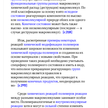
функциональные группы разных
макромолекул
химический распад (деструкция) макромолекул. По
этой классификации за основу взято
исходное
состояние
реагирующих компонентов по высоко-
или
низкомолекулярной
природе обоих или одного
из них.
Конечное состояние
может быть также
высоко- или низкомолекулярным (последнее — в
случае деструкции макромолекул).
[c.218]
Итак, расмотренные
примеры некоторых
реакций
химической модификации полимеров
показывают широкие возможности изменения
химической природы полимеров
и создания на их
основе материалов с новыми свойствами. При
проведении таких реакций необходимо учитывать
специфику полимерного состояния и иметь в виду,
что неполное превращение реагирующих
групп
макромолекул является правилом в
макромолекуляриых реакциях, что приводит к
получению
конечных продуктов
, неоднородных по
мо-
[c.292]
Среди
химических реакций полимеров реакции
между разными макромолекулами занимают особое
место. Полимераналогичные и
внутримолекулярные
реакции
хотя и могут в
сильной
степени изменять