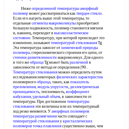
Ниже
определенной температуры
аморфный
полимер
может рассматриваться как
твердое стекло
.
Если его нагреть выше этой температуры, то
отдельные
сегменты макромолекулы
приобретают
большую подвижность, полимер становится мягким
и, наконец, переходит в
высокоэластическое
состояние
. Температуру, при которой происходит это
изменение, называют
температурой стеклования
Tg.
Эта температура зависит от
химической природы
полимера
, стереохимического строения его цепи, от
степени разветвленности
макромолекул. Для одного
и того же
образца
Tg может быть
различной
в
зависимости от метода ее определения [90 .
Температуру стеклования
можно определить путем
исследования некоторых
физических характеристик
полимерного
образца
, таких, как
показатель
преломления
,
модуль упругости
,
диэлектрическая
проницаемость
, теплоемкость,
коэффициент
набухания
,
удельный объем
, в зависимости от
температуры. При достижении
температуры
стеклования
эти величины или их температурный
ход резко меняются. У
аморфных полимеров
температура размягчения
часто совпадает с
температурой стеклования
у
кристаллических
полимеров точка плавления
существенно выше, чем