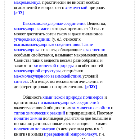
макромолекул
, практически не вносит особых
осложнений в вопрос о его
химической
природе.
[c.17]
Высокомолекулярные соединения
. Вещества,
молекулярная масса
которых превышает 10 тыс. и
может достигать сотен тысяч и даже миллионов
углеродных единиц
(у. е.), относят к
высокомолекулярным соединениям
.
Такие
молекулярные
гиганты, обладающие
качественно
особыми свойствами, называют макромолекулами.
Свойства таких веществ весьма разнообразны и
зависят от
химической природы
и особенностей
молекулярной структуры
, специфики
межмолекулярного взаимодействия
, условий
синтеза
. Эти вещества весьма многочисленны и
дифференцированы по применению.
[c.137]
Общность
химической природы полимеров
и
однотипных
низкомолекулярных соединений
является основой общности их
химических свойств
и
типов химических реакций
и превращений. Поэтому
понятие химия
полимеров делится на две большие и
несколько разноплановые составляющие — химия
получения полимеров
(о чем уже шла речь в ч. 1
книги) и химия
превращений макромолекул
, т. е.