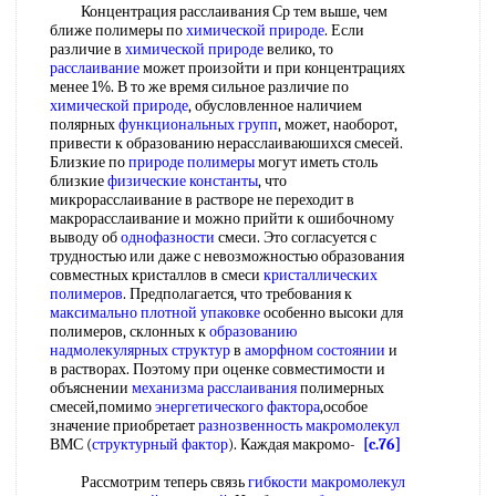
Концентрация расслаивания Ср тем выше, чем
ближе полимеры по
химической природе
. Если
различие в
химической природе
велико, то
расслаивание
может произойти и при концентрациях
менее 1%. В то же время сильное различие по
химической природе
, обусловленное наличием
полярных
функциональных групп
, может, наоборот,
привести к образованию нерасслаиваюшихся смесей.
Близкие по
природе полимеры
могут иметь столь
близкие
физические константы
, что
микрорасслаивание в растворе не переходит в
макрорасслаивание и можно прийти к ошибочному
выводу об
однофазности
смеси. Это согласуется с
трудностью или даже с невозможностью образования
совместных кристаллов в смеси
кристаллических
полимеров
. Предполагается, что требования к
максимально плотной упаковке
особенно высоки для
полимеров, склонных к
образованию
надмолекулярных структур
в
аморфном состоянии
и
в растворах. Поэтому при оценке совместимости и
объяснении
механизма расслаивания
полимерных
смесей,помимо
энергетического фактора
,особое
значение приобретает
разнозвенность макромолекул
ВМС (
структурный фактор
). Каждая макромо-
[c.76]
Рассмотрим теперь связь
гибкости макромолекул