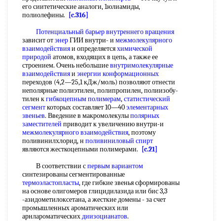
его сиитетические аналоги, 1юлиамиды,
полиолефины.
[c.316]
Потенциальный барьер внутреннего вращения
зависит от
энер
ГИИ внутри- и
межмолекулярного
взаимодействия
и определяется
химической
природой
атомов, входящих в цепь, а также ее
строением. Очень небольшие
внутримолекулярные
взаимодействия
и
энергии конформационных
переходов (4,2—25,1 кДж/моль) позволяют отнести
неполярные полиэтилен, полипропилен, полиизобу-
тилен к
гибкоцепным полимерам
,
статистический
сегмент
которых составляет 10—40
элементарных
звеньев
. Введение в макромолекулы
полярных
заместителей
приводит к увеличению внутри-и
межмолекулярного взаимодействия
, поэтому
поливинилхлорид, н
поливиниловый спирт
являются жесткоцепными полимерами.
[c.21]
В соответствии с
первым вариантом
синтезированы сегментированные
термоэластопласты
, где гибкие звенья сформированы
на основе олигомеров глицидилазида или бис 3,3
-азидометилоксетана, а жесткие домены - за счет
промышленных ароматических или
арнлароматических
диизоцианатов
.