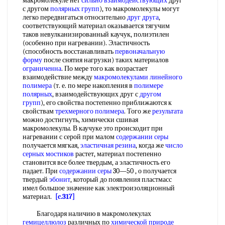
макромолекуле нет
сильно взаимодействующих
друг
с другом
полярных групп
), то макромолекулы могут
легко передвигаться относительно
друг друга
,
соответствующий материал оказывается тягучим
таков невулканизированный каучук, полиэтилен
(особенно при нагревании). Эластичность
(способность восстанавливать
первоначальную
форму
после снятия нагрузки) таких материалов
ограниченна
. По мере того как возрастает
взаимодействие между
макромолекулами линейного
полимера
(т. е. по мере накопления в
полимере
полярных
, взаимодействующих друг с
другом
групп
), его свойства постепенно приближаются к
свойствам
трехмерного полимера
. Того же
результата
можно достигнуть, химически сшивая
макромолекулы. В каучуке это происходит при
нагревании с серой при малом
содержании серы
получается мягкая,
эластичная резина
, когда же
число
серных
мостиков
растет, материал постепенно
становится все более твердым, а эластичность его
падает. При
содержании серы
30—50 , о получается
твердый
эбонит
, который до появления пластмасс
имел большое значение как электроизоляционный
материал.
[c.317]
Благодаря наличию в макромолекулах
гемицеллюлоз
различных по
химической природе