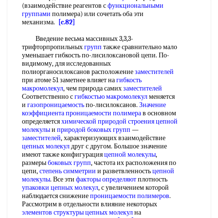
(взаимодействие реагентов с
функциональными
группами
полимера) или сочетать оба эти
механизма.
[c.82]
Введение весьма массивных 3,3,3-
трифторпропильных
групп
также сравнительно мало
уменьшает гибкость по-лисилоксановой цепи. По-
видимому, для исследованных
полиорганосилоксанов расположение
заместителей
при атоме 51 заметнее влияет на
гибкость
макромолекул
, чем природа самих
заместителей
Соответственно с
гибкостью макромолекул
меняется
и
газопроницаемость
по-лисилоксанов.
Значение
коэффициента
проницаемости полимера
в основном
определяется
химической природой
строения цепной
молекулы
и
природой
боковых групп
—
заместителей
, характеризующих взаимодействие
цепных молекул
друг с другом. Большое значение
имеют также конфигурация
цепной молекулы
,
размеры
боковых групп
, частота их расположения по
цепи,
степень симметрии
и разветвленность
цепной
молекулы
. Все эти
факторы определяют
плотность
упаковки цепных молекул
, с увеличением которой
наблюдается снижение
проницаемости полимеров
.
Рассмотрим в отдельности влияние некоторых
элементов структуры
цепных молекул
на