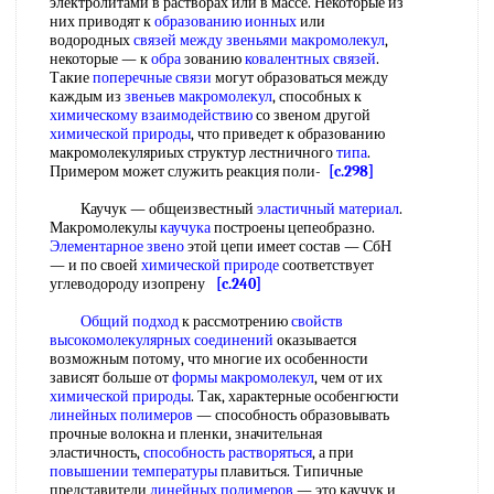
электролитами в растворах или в массе. Некоторые из
них приводят к
образованию ионных
или
водородных
связей между звеньями макромолекул
,
некоторые — к
обра
зованию
ковалентных связей
.
Такие
поперечные связи
могут образоваться между
каждым из
звеньев макромолекул
, способных к
химическому взаимодействию
со звеном другой
химической природы
, что приведет к образованию
макромолекуляриых структур лестничного
типа
.
Примером может служить реакция поли-
[c.298]
Каучук — общеизвестный
эластичный материал
.
Макромолекулы
каучука
построены цепеобразно.
Элементарное звено
этой цепи имеет состав — СбН
— и по своей
химической природе
соответствует
углеводороду изопрену
[c.240]
Общий подход
к рассмотрению
свойств
высокомолекулярных соединений
оказывается
возможным потому, что многие их особенности
зависят больше от
формы макромолекул
, чем от их
химической природы
. Так, характерные особенгюсти
линейных полимеров
— способность образовывать
прочные волокна и пленки, значительная
эластичность,
способность растворяться
, а при
повышении температуры
плавиться. Типичные
представители
линейных полимеров
— это каучук и