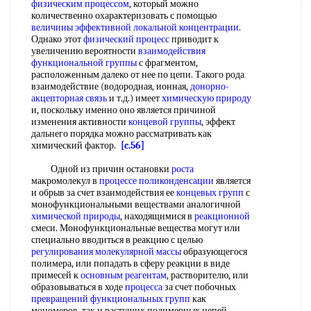
физическим процессом
, который можно
количественно охарактеризовать с помощью
величины эффективной
локальной концентрации
.
Однако этот
физический процесс
приводит к
увеличению вероятности
взаимодействия
функциональной группы
с фрагментом,
расположенным далеко от нее по цепи. Такого рода
взаимодействие (водородная, ионная,
донорно-
акцепторная связь
и т.д.) имеет
химическую природу
и, поскольку именно оно является причиной
изменения активности
концевой группы
, эффект
дальнего порядка можно рассматривать как
химический фактор.
[c.56]
Одной из причин остановки
роста
макромолекул в
процессе поликонденсации
является
и обрыв за счет взаимодействия ее
концевых групп
с
монофункциональными веществами аналогичной
химической природы
, находящимися в
реакционной
смеси. Монофункциональные вещества могут или
специально вводиться в реакцию с целью
регулирования молекулярной массы
образующегося
полимера, или попадать в сферу реакции в виде
примесей к
основным реагентам
, растворителю, или
образовываться в ходе
процесса
за счет побочных
превращений функциональных групп
как
мономеров, так и растущих полимерных цепей.