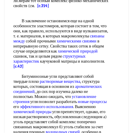
ли.мерам тот особый комплекс физико-механических
свойств (см.
[c.214]
В заключение остановимся еще на одной
особенности эластомеров, которая состоит в том, что
они, как правило, используются в виде вулканизатов,
т. е. материалов, в которых макромолекулы
связаны
между
собой прочными
химическими связями
в
непрерывную сетку. Свойства таких сеток в общем
случае определяются как
химической природой
сшивок, так и целым рядом
структурных
характеристик
каучуковой матрицы и наполнителя.
[c.42]
Битуминозные угли представляют собой
твердые плохо
растворимые вещества
, структура
которых, состоящая в основном из
ароматических
соединений
, до сих пор изучена далеко не
полностью. Можно ожидать, что
установление
строения
угля позволит разработать
новые процессы
его
эффективного использования
. Выяснению
химической природы
угля препятствует, однако, его
низкая растворимость, обусловленная следующим а)
уголь представляет собой комплекс поперечно
связанных макромолекул б) уголь стабилен за счет
наличия прочных
водородных связей
, особенно в