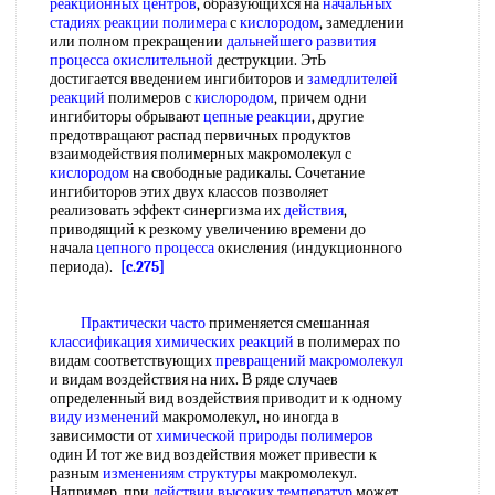
реакционных центров
, образующихся на
начальных
стадиях
реакции полимера
с
кислородом
, замедлении
или полном прекращении
дальнейшего развития
процесса окислительной
деструкции. ЭтЬ
достигается введением ингибиторов и
замедлителей
реакций
полимеров с
кислородом
, причем одни
ингибиторы обрывают
цепные реакции
, другие
предотвращают распад первичных продуктов
взаимодействия полимерных макромолекул с
кислородом
на свободные радикалы. Сочетание
ингибиторов этих двух классов позволяет
реализовать эффект синергизма их
действия
,
приводящий к резкому увеличению времени до
начала
цепного процесса
окисления (индукционного
периода).
[c.275]
Практически часто
применяется смешанная
классификация химических реакций
в полимерах по
видам соответствующих
превращений макромолекул
и видам воздействия на них. В ряде случаев
определенный вид воздействия приводит и к одному
виду изменений
макромолекул, но иногда в
зависимости от
химической природы полимеров
один И тот же вид воздействия может привести к
разным
изменениям структуры
макромолекул.
Например, при
действии высоких температур
может