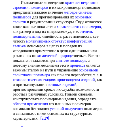
Изложенные во введении
краткие сведения
о
строении полимеров
и их макромолекул позволяют
представить важное значение
методов синтеза
полимеров
для прогнозирования их
основных
свойств
и регулирования структуры. Сюда относятся
такие важные показатели
характеристик полимеров
,
как размер и вид их макромолекул, т. е.
степень
полимеризации
, линейность, разветвленность, сет-
чатость
молекулярных структур
конфигурация
звеньев
мономеров в цепях и порядок их
чередования присутствие в цепи одинаковых или
различных по
химической природе
звеньев. Все эти
показатели задаются при
синтезе полимера
, а
поэтому знание механизма этого
процесса
является
важным этапом на пути к управлению
основными
свойствами полимера
как при его переработке, т. е. в
технологических стадиях
производства изделий
, так
и при эксплуатации
готовых изделий
,
прогнозировании сроков их службы, возможности
работы в различных условиях. Иными словами,
конструировать полимерные изделия, определять
области применения
тех или иных полимеров
возможно без знания
условий получения
полимеров
и связанных с ними основных их структурных
характеристик.
[c.19]