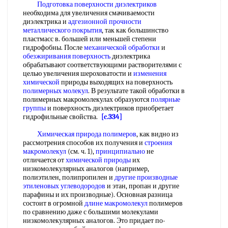
Подготовка поверхности диэлектриков
необходима для увеличения смачиваемости
диэлектрика и
адгезионной прочности
металлического покрытия
, так как большинство
пластмасс в. большей или меньшей степени
гидрофобны. После
механической обработки
и
обезжиривания поверхность
диэлектрика
обрабатывают соответствующими растворителями с
целью увеличения шероховатости и
изменения
химической
природы выходящих на поверхность
полимерных молекул
. В результате такой обработки в
полимерных макромолекулах образуются
полярные
группы
и поверхность диэлектриков приобретает
гидрофильные свойства.
[c.334]
Химическая природа полимеров
, как видно из
рассмотрения способов их получения и
строения
макромолекул
(см. ч. 1),
принципиально
не
отличается от
химической природы
их
низкомолекулярных аналогов (например,
полиэтилен, полипропилен и
другие производные
этиленовых углеводородов
и этан, пропан и другие
парафины и их производные). Основная разница
состоит в огромной
длине макромолекул
полимеров
по сравнению даже с большими молекулами
низкомолекулярных аналогов. Это придает по-