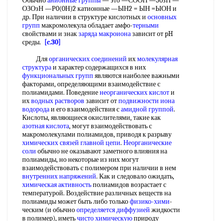
Обычно
анионные группы
— это —СООН —50зН —
ОЗОзН —Р0(0Н)2 катионные —ЫН2 = ЫН =ЫОН и
др. При наличии в структуре кислотных и
основных
групп
макромолекула обладает амфо-
терными
свойствами и знак
заряда
макроиона
зависит от pH
среды.
[c.30]
Для
органических соединений
их
молекулярная
структура
и характер содержащихся в них
функциональных групп
являются наиболее важными
факторами, определяющими взаимодействие с
полиамидами. Поведение
неорганических кислот
и
их
водных растворов
зависит от
подвижности иона
водорода
и его взаимодействия с
амидной группой
.
Кислоты, являющиеся окислителями, такие как
азотная кислота
, могут взаимодействовать с
макромолекулами полиамидов, приводя к разрыву
химических связей
главной цепи
.
Неорганические
соли
обычно не оказывают заметного влияния на
полиамиды, но некоторые из них могут
взаимодействовать с полимером при наличии в нем
внутренних напряжений
. Как и следовало ожидать,
химическая активность
полиамидов возрастает с
температурой. Воздействие различных веществ на
полиамиды может быть либо только
физико-хими
-
ческим (и обычно
определяется диффузией
жидкости
в полимер), иметь
чисто химическую
природу