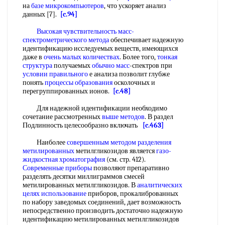
на
базе микрокомпьютеров
, что ускоряет анализ
данных [7].
[c.94]
Высокая чувствительность
масс-
спектрометрического метода
обеспечивает надежную
идентификацию исследуемых веществ, имеющихся
даже в
очень малых количествах
. Более того,
тонкая
структура
получаемых
обычно масс
-спектров при
условии правильного
е анализа позволит глубже
понять
процессы образования
осколочных и
перегруппированных ионов.
[c.48]
Для надежной идентификации необходимо
сочетание рассмотренных
выше методов
. В раздел
Подлинность целесообразно включать
[c.463]
Наиболее
совершенным методом
разделения
метилированных
метилгликозидов является
газо-
жидкостная хроматография
(см. стр. 412).
Современные приборы
позволяют препаративно
разделять десятки миллиграммов смесей
метилированных метилгликозидов. В
аналитических
целях использование
приборов, прокалиброванных
по набору заведомых соединений, дает возможность
непосредственно производить достаточно надежную
идентификацию метилированных метилгликозидов