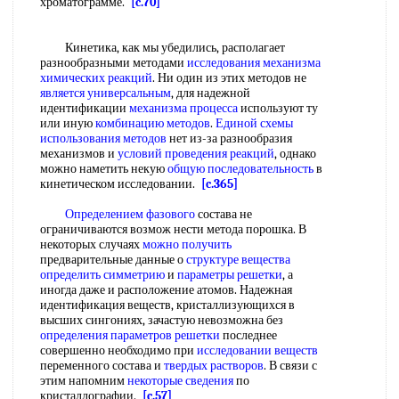
хроматограмме.
[c.70]
Кинетика, как мы убедились, располагает
разнообразными методами
исследования механизма
химических реакций
. Ни один из этих методов не
является универсальным
, для надежной
идентификации
механизма процесса
используют ту
или иную
комбинацию методов
.
Единой схемы
использования методов
нет из-за разнообразия
механизмов и
условий проведения реакций
, однако
можно наметить некую
общую последовательность
в
кинетическом исследовании.
[c.365]
Определением фазового
состава не
ограничиваются возмож нести метода порошка. В
некоторых случаях
можно получить
предварительные данные о
структуре вещества
определить симметрию
и
параметры решетки
, а
иногда даже и расположение атомов. Надежная
идентификация веществ, кристаллизующихся в
высших сингониях, зачастую невозможна без
определения параметров решетки
последнее
совершенно необходимо при
исследовании веществ
переменного состава и
твердых растворов
. В связи с
этим напомним
некоторые сведения
по
кристаллографии.
[c.57]