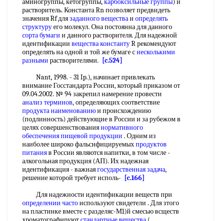
аминогруппы, кетогруппы,
карбоксильные группы
) и
растворитель. Константа Rn позволяет предвидеть
значения Rf для
заданного вещества
и
определять
структуру
его молекул. Она постоянна для данного
сорта бумаги
и данного растворителя. Для надежной
идентификации
вещества константу
R рекомендуют
определять на одной и той же бумаге с
несколькими
разными
растворителями.
[c.524]
Nant, 1998. - 31 Ip.), начинает привлекать
внимание Госстандарта России, который приказом от
09.04.2002. № 94 закрепил намерение провести
анализ терминов
, определяющих соответствие
продукта наименованию
и происхождению
(подлинность) действующие в России и за рубежом в
целях совершенствования
нормативного
обеспечения
пищевой продукции
. Одним из
наиболее широко фальсифицируемых
продуктов
питания
в России являются напитки, в том числе -
алкогольная продукция (АП). Их надежная
идентификация - важная
государственная задача
,
решение которой требует исполь-
[c.166]
Для надежности идентификации веществ при
определении часто
используют свидетели . Для зтого
на пластинке вместе с разделяс-М1)й смесью всществ
хроматографируют
стандартные вещества
(