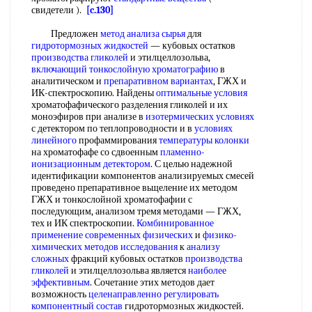
свидетели ).
[c.130]
Предложен
метод анализа сырья
для
гидротормозных жидкостей
— кубовых остатков
производства гликолей
и этилцеллозольва,
включающий
тонкослойную хроматографию
в
аналитическом и
препаративном вариантах
, ГЖХ и
ИК-спектроскопию. Найдены
оптимальные условия
хроматофафического разделения гликолей и их
моноэфиров при анализе в
изотермических условиях
с детектором по теплопроводности и в
условиях
линейного
профаммирования
температуры колонки
на хроматофафе со сдвоенным
пламенно-
ионизационным детектором
. С целью надежной
идентификации компонентов анализируемых смесей
проведено препаративное вьщеление их методом
ГЖХ и тонкослойной хроматофафии с
последующим, анализом тремя методами — ГЖХ,
тех и ИК спектроскопии.
Комбинированное
применение
современных физических
и
физико-
химических методов исследования
к
анализу
сложных
фракций кубовых остатков
производства
гликолей
и этилцеллозольва является
наиболее
эффективным
. Сочетание этих методов дает
возможность
целенаправленно регулировать
компонентный состав
гидротормозных жидкостей.