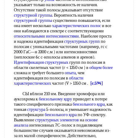
указывает только на возможность ее наличия.
Отсутствие такой полосы доказывает отсутствие
структурной группы
. Вероятность наличия
структурной группы
существенно повышается, если
она имеет несколько
характеристических полос
и все
они наблюдаются в спектре с соответствующими
относительными интенсивностями
. Наиболее проста
и надежна идентификация
структурных групп
по
полосам с уникальными частотами (например, гс с
2000 ГаС—н 3300 с.м ) или интенсивностями
(неплоские 6с с-нполосы алкенов и аренов).
Идентификация структурных
групп по полосам в
области скелетных частот (г < 1350 см ) в
общем более
сложна и требует большего
опыта
, чем
идентификация по полосам в
области
характеристических
частот (V > 1350 см .
[c.594]
СЫ вблизи 210 нм. Введение хромофора или
ауксохрома к
бензольному ядру
приводит к потере
такого специфичного признака
бензольного ядра
, как
тонкая
струкгура
5-полосы, и уменьшает надежность
идентификации
бензольного ядра
по УФ-спектру.
Выявление
структурных элементов
на
основе
анализа
интенсивных 7С-полос в подавляющем
большинстве случаев оказывается невозможным из-
за их малой специфичности. Действительно,