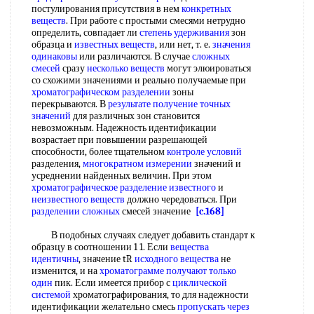
постулирования присутствия в нем
конкретных
веществ
. При работе с простыми смесями нетрудно
определить, совпадает ли
степень удерживания
зон
образца и
известных веществ
, или нет, т. е.
значения
одинаковы
или различаются. В случае
сложных
смесей
сразу
несколько веществ
могут элюироваться
со схожими значениями и реально получаемые при
хроматографическом разделении
зоны
перекрываются. В
результате получение
точных
значений
для различных зон становится
невозможным. Надежность идентификации
возрастает при повышении разрешающей
способности, более тщательном
контроле условий
разделения,
многократном измерении
значений и
усреднении найденных величин. При этом
хроматографическое разделение известного
и
неизвестного веществ
должно чередоваться. При
разделении сложных
смесей значение
[c.168]
В подобных случаях следует добавить стандарт к
образцу в соотношении 1 1. Если
вещества
идентичны
, значение tR
исходного вещества
не
изменится, и на
хроматограмме получают
только
один
пик. Если имеется прибор с
циклической
системой
хроматографирования, то для надежности
идентификации желательно смесь
пропускать через