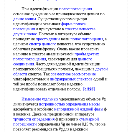
При идентификации
полос поглощения
основное суждение о ее принадлежности делают по
длине волны
. Существенную помощь при
идентификации оказывает
форма полосы
поглощения
и присутствие в
спектре вещества
других полос
. Поэтому в литературе обычно
приводят не
просто длины
волн
полос поглощения
, а
целиком
спектр данного
вещества, что существенно
облегчает расшифровку. Очень важно проверить
наличие в спектре анализируемой
пробы других
полос поглощения
, характерных для
данного
соединения
. Часто для надежной идентификации
приходится обращаться к полосам, лежащим в
другой
области
спектра. Так
совместное рассмотрение
ультрафиолетовых и
инфракрасных спектров
одной и
той же пробы позволяет более надежно
идентифицировать отдельные полосы.
[c.323]
Измерение удельных
удерживаемых объемов Vg
лимитируется
погрешностью определения массы
адсорбента и особенно
неподвижной жидкой фазы
ф
в колонке. Даже на прецизионной аппаратуре
трудности определения
ф приводят к
суммарной
погрешности
определения Vg не менее 0,15 %, что не
позволяет рекомендовать Vg для надежной