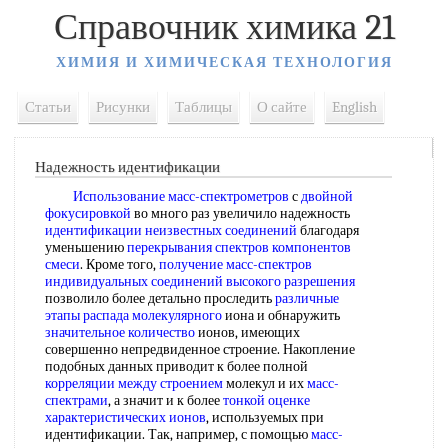
Справочник химика 21
ХИМИЯ И ХИМИЧЕСКАЯ ТЕХНОЛОГИЯ
Статьи
Рисунки
Таблицы
О сайте
English
Надежность идентификации
Использование масс-спектрометров
с
двойной
фокусировкой
во много раз увеличило надежность
идентификации неизвестных соединений
благодаря
уменьшению
перекрывания спектров
компонентов
смеси
. Кроме того,
получение масс-спектров
индивидуальных соединений
высокого разрешения
позволило более детально проследить
различные
этапы
распада молекулярного
иона и обнаружить
значительное количество
ионов, имеющих
совершенно непредвиденное строение. Накопление
подобных данных приводит к более полной
корреляции между строением
молекул и их
масс-
спектрами
, а значит и к более
тонкой оценке
характеристических ионов
, используемых при
идентификации. Так, например, с помощью
масс-