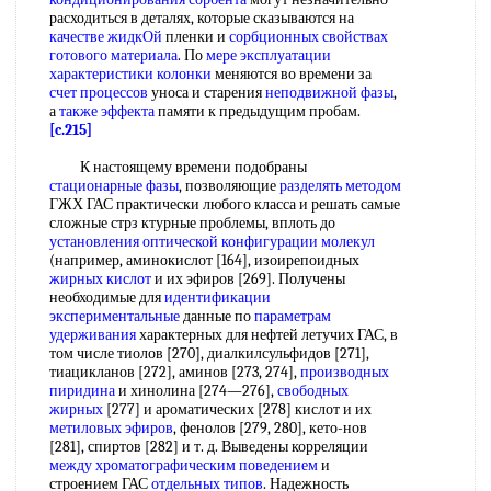
расходиться в деталях, которые сказываются на
качестве жидкОй
пленки и
сорбционных свойствах
готового материала
. По
мере эксплуатации
характеристики колонки
меняются во времени за
счет процессов
уноса и старения
неподвижной фазы
,
а
также эффекта
памяти к предыдущим пробам.
[c.215]
К настоящему времени подобраны
стационарные фазы
, позволяющие
разделять методом
ГЖХ ГАС практически любого класса и решать самые
сложные стрз ктурные проблемы, вплоть до
установления оптической
конфигурации молекул
(например, аминокислот [164], изоирепоидных
жирных кислот
и их эфиров [269]. Получены
необходимые для
идентификации
экспериментальные
данные по
параметрам
удерживания
характерных для нефтей летучих ГАС, в
том числе тиолов [270], диалкилсульфидов [271],
тиацикланов [272], аминов [273, 274],
производных
пиридина
и хинолина [274—276],
свободных
жирных
[277] и ароматических [278] кислот и их
метиловых эфиров
, фенолов [279, 280], кето-нов
[281], спиртов [282] и т. д. Выведены корреляции
между хроматографическим поведением
и
строением ГАС
отдельных типов
. Надежность