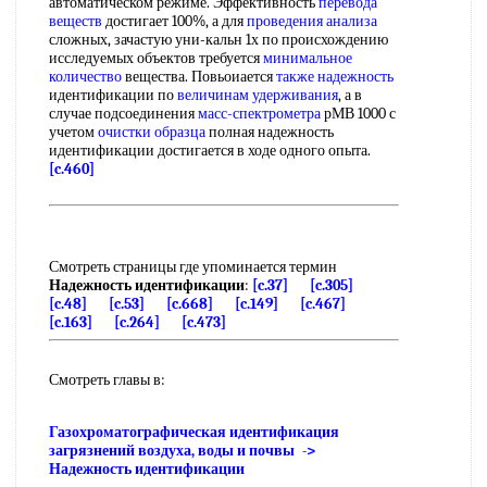
автоматическом режиме. Эффективность
перевода
веществ
достигает 100%, а для
проведения анализа
сложных, зачастую уни-кальн 1х по происхождению
исследуемых объектов требуется
минимальное
количество
вещества. Повьоиается
также надежность
идентификации по
величинам удерживания
, а в
случае подсоединения
масс-спектрометра
рМВ 1000 с
учетом
очистки образца
полная надежность
идентификации достигается в ходе одного опыта.
[c.460]
Смотреть страницы где упоминается термин
Надежность идентификации
:
[c.37]
[c.305]
[c.48]
[c.53]
[c.668]
[c.149]
[c.467]
[c.163]
[c.264]
[c.473]
Смотреть главы в:
Газохроматографическая идентификация
загрязнений воздуха, воды и почвы ->
Надежность идентификации