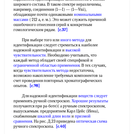
широкого состава. В таком спектре неразличимы,
нанример, соединения (1—I) — (1—Vni),
обладающие почти одинаковыми
номинальными
массами
( 212 а, е. м.). Это может служить причиной
ошибочного отнесения серий к конкретным
гомологическим рядам.
[c.37]
При выборе того или
иного метода
для
идентификации следует стремиться к наиболее
надежной идентификации и
высокой
чувствительности
. Необходимо учитывать, что
каждый метод обладает своей спецификой и
ограниченной областью применения
. В тех случаях,
когда
чувствительность метода
недостаточна,
возможно накопление требуемых компонентов за
счет проведения повторных хроматографических
опытов.
[c.98]
Для надежной идентификации
веществ следует
применять ручной спектроскоп.
Хорошие результаты
получаются при ра-боте)( а ручным спектроскопом,
вьшускаемым. предприятием Карл Цейс (Иена),
снабженным
шкалой длин волн
и
призмой
сравнения
. На рис. Д.23 приведена
оптическая схема
ручного спектроскопа.
[c.40]