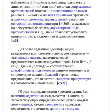
наблюдение ЛГ-полосы может свидетельствовать
лишь о наличии той или иной цепочки
сопряженных
кратных связей
(появление
интенсивной полосы
в
районе 215 —240 нм
является признаком
фрагмента
из
двух
сопряженных кратных связей
, а наличие
интенсивного поглощения
при 1 > 260 нм указывает
на присутствие более чем
двух
сопряженных
кратных связей
и т. д.), но не позволяет установить
природу атомов, включенных в цепь сопряжения.
[c.53]
Для более надежной идентификации
разделяемых компонентов используют свидетели —
эталонные вещества
, наличие которых
предполагается в анализируемой пробе. Если Rf = / /
свид), где R и /г/свид) — соответственно
коэффициенты подвижности
данного компонента и
свидетеля, то можно с
больщой
вероятностью
предположить, что вещество-
свидетель присутствует
в хроматофафи > емой смеси.
[c.271]
Г0 реак- спределительнои хроматографии. Rm—
величина аддитивная
, складывается нз констант,
характеризующих определяемое вещество (каждый
атом углерода
, каждое
звено цепи
, гидроксилы
первичного, вторичного,
третичного спиртов
,