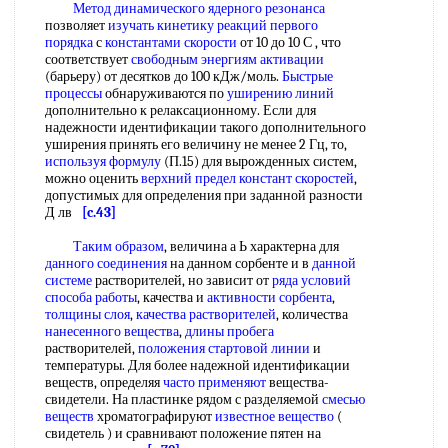
Метод динамического
ядерного резонанса
позволяет
изучать кинетику
реакций первого
порядка
с
константами скорости
от 10 до 10 С , что
соответствует
свободным энергиям активации
(барьеру) от десятков до 100 кДж/моль.
Быстрые
процессы
обнаруживаются по
уширению линий
дополнительно к релаксационному. Если для
надежности идентификации такого дополнительного
уширения принять его величину не менее 2 Гц, то,
используя формулу
(П.15) для вырожденных систем,
можно оценить
верхний предел констант скоростей
,
допустимых для определения при заданной разности
Д лв
[c.43]
Таким образом
, величина а Ь характерна для
данного соединения
на данном сорбенте и в
данной
системе
растворителей, но зависит от
ряда условий
способа работы
, качества и
активности сорбента
,
толщины слоя
,
качества растворителей
, количества
нанесенного вещества
,
длины пробега
растворителей,
положения стартовой линии
и
температуры. Для более надежной идентификации
веществ, определяя
часто применяют
вещества-
свидетели. На пластинке рядом с разделяемой
смесью
веществ
хроматографируют
известное вещество
(
свидетель ) и сравнивают положение пятен на