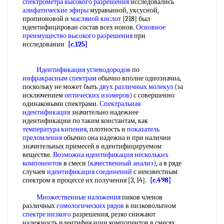
спектрометра высокого разрешения
исследовались
алифатические эфиры
муравьиной, уксусной,
пропионовой и
масляной кислот
[218] был
идентифицирован состав всех ионов.
Основное
преимущество
высокого разрешения
при
исследовании
[c.125]
Идентификация углеводородов
по
инфракрасным спектрам
обычно вполне однозначна,
поскольку не может быть
двух
различных молекул
(за
исключением
оптических изомеров
) с совершенно
одинаковыми спектрами.
Спектральная
идентификация
значительно надежнее
идентификации по таким константам, как
температура кипения
, плотность и
показатель
преломления
обычно она надежна и при наличии
значительных примесей в идентифицируемом
веществе.
Возможна идентификация
нескольких
компонентов
в смеси (
качественный анализ
), а в ряде
случаев
идентификация соединений
с неизвестным
спектром в процессе их получения [3, 14].
[c.498]
Множественные наложения
пиков членов
различных
гомологических рядов
в низковольтном
спектре низкого
разрешения, резко снижают
надежность идентификации компопентов в смесях