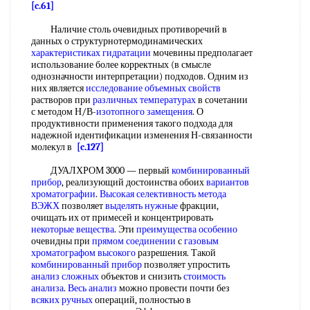
[c.61]
Наличие столь очевидных противоречий в
данных о структурнотермодинамических
характеристиках гидратации
мочевины предполагает
использование более корректных (в смысле
однозначности интерпретации) подходов. Одним из
них является
исследование объемных свойств
растворов при
различных температурах
в сочетании
с методом Н/В-
изотопного замещения
. О
продуктивности применения такого подхода для
надежной идентификации изменения Н-связанности
молекул в
[c.127]
ДУАЛХРОМ 3000 — первый
комбинированный
прибор
, реализующий достоинства обоих
вариантов
хроматографии
.
Высокая селективность
метода
ВЭЖХ
позволяет
выделять нужные
фракции,
очищать их от примесей и концентрировать
некоторые вещества
. Эти
преимущества особенно
очевидны при
прямом соединении
с
газовым
хроматографом высокого
разрешения. Такой
комбинированный прибор
позволяет упростить
анализ сложных
объектов и снизить
стоимость
анализа
.
Весь анализ
можно провести почти без
всяких ручных
операций, полностью в