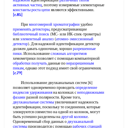
надежной
идентификации
различных типов
активных частиц
, поэтому измеряемые элементарные
константы роста цепи
являются эффективными.
[c.85]
При
многомерной хроматографии
удобно
применять детекторы
, предусматривающие
библиотечный поиск
(МС- или ИК-спек-трометры)
или
элементный анализ
(
атомно-эмиссионный
детектор
). Для надежной идентификации детектор
должен давать одиночные, хорошо
разрешенные
пики
. Использование
сложных алгоритмов
хемометрики позволяет с помощью компьютерной
обработки получать
данные по
неразрешенным
пикам
, однако этот подход имеет свой ограничения.
[c.79]
Использование двухканальных систем [6]
позволяет одновременно проводить
определение
индексов удерживания
на колонках с
неподвижными
фазами
разной полярности. Кроме того,
двухканальные системы
увеличивают надежность
идентификации, поскольку те соединения, которые
элюируются совместно на одной из колонок, могут
быть успешно разделены на
другой колонке
.
Одновременный сбор данных о
двухканальной
системы
производится с помощью
рабочих станций