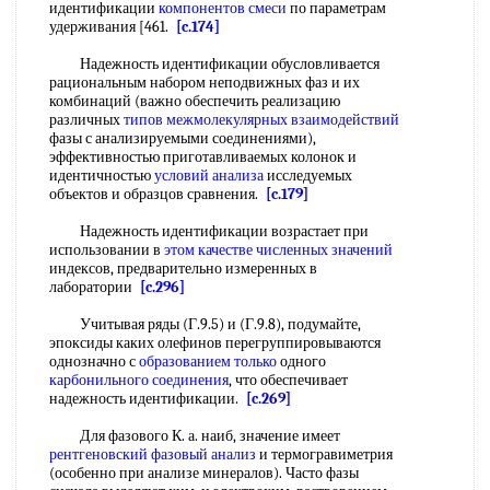
идентификации
компонентов смеси
по параметрам
удерживания [461.
[c.174]
Надежность идентификации обусловливается
рациональным набором неподвижных фаз и их
комбинаций (важно обеспечить реализацию
различных
типов межмолекулярных взаимодействий
фазы с анализируемыми соединениями),
эффективностью приготавливаемых колонок и
идентичностью
условий анализа
исследуемых
объектов и образцов сравнения.
[c.179]
Надежность идентификации возрастает при
использовании в
этом качестве
численных значений
индексов, предварительно измеренных в
лаборатории
[c.296]
Учитывая ряды (Г.9.5) и (Г.9.8), подумайте,
эпоксиды каких олефинов перегруппировываются
однозначно с
образованием только
одного
карбонильного соединения
, что обеспечивает
надежность идентификации.
[c.269]
Для фазового К. а. наиб, значение имеет
рентгеновский фазовый анализ
и термогравиметрия
(особенно при анализе минералов). Часто фазы