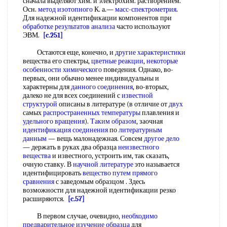
сначала выделяют хим. и электрохим. растворением.
Осн.
метод изотопного
К. а.—
масс-спектрометрия
.
Для надежной идентификации компонентов при
обработке результатов анализа
часто используют
ЭВМ.
[c.251]
Остаются еще, конечно, и
другие характеристики
вещества его спектры,
цветные реакции
,
некоторые
особенности химического
поведения. Однако, во-
первых, они обычно менее индивидуальны и
характерны для
данного соединения
, во-вторых,
далеко не для всех соединений с
известной
структурой
описаны в литературе (в отличие от
двух
самых
распространенных температуры
плавления и
удельного вращения
).
Таким образом
, заочная
идентификация соединения
по
литературным
данным
— вещь малонадежная. Совсем
другое дело
— держать в руках два образца
неизвестного
вещества
и известного, устроить им, так сказать,
очную ставку. В
научной литературе
это называется
идентифицировать
вещество путем
прямого
сравнения
с заведомым образцом . Здесь
возможности для надежной идентификации резко
расширяются.
[c.57]
В первом случае, очевидно,
необходимо
предварительное
изучение образца
для