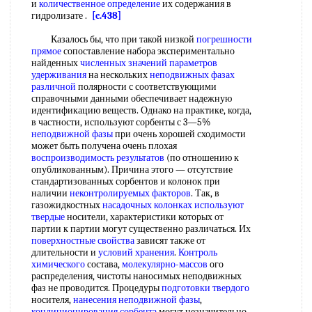
и
количественное определение
их содержания в
гидролизате .
[c.438]
Казалось бы, что при такой низкой
погрешности
прямое
сопоставление набора экспериментально
найденных
численных значений
параметров
удерживания
на нескольких
неподвижных фазах
различной
полярности с соответствующими
справочными данными обеспечивает надежную
идентификацию веществ. Однако на практике, когда,
в частности, используют сорбенты с 3—5%
неподвижной фазы
при очень хорошей сходимости
может быть получена очень плохая
воспроизводимость результатов
(по отношению к
опубликованным). Причина этого — отсутствие
стандартизованных сорбентов и колонок при
наличии
неконтролируемых факторов
. Так, в
газожидкостных
насадочных колонках
используют
твердые
носители, характеристики которых от
партии к партии могут существенно различаться. Их
поверхностные свойства
зависят также от
длительности и
условий хранения
.
Контроль
химического
состава,
молекулярно-массов
ого
распределения, чистоты наносимых неподвижных
фаз не проводится. Процедуры
подготовки твердого
носителя,
нанесения неподвижной фазы
,
кондиционирования сорбента
могут незначительно