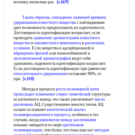
колонку несколько раз.
[c.169]
Таким образом
,
совпадение значений
времени
удерживания
известного вещества
с наблюдаемым
дает возможность предположить их идентичность.
Достоверность идентификации возрастает, если
проводить
сравнение хроматограмм
известного
вещества
и
неизвестного компонента
в
различных
условиях
. Если вещества в адсорбционной и
обращенно-фазной
или ионнообменной и
эксклюзионной хроматографии
ведут себя
одинаково, надежность идентификации возрастает.
Если достоверность идентификации при равенстве
относительного удерживания
составляет 90%, то
при
[c.170]
Иногда в процессе
роста полимерной цепи
происходит изменение
стерео-химической
структуры
ее катионного конца, что также увеличивает
число
различных
АЦ. Существование многих типов АЦ
сильно осложняет
кинетический анализ
полимеризационного процесса
, особенно в тех
случаях, когда
равновесие между различными
ионами смещается по мере
протекания
полимеризации
, тем более, что пока еще нет
методов