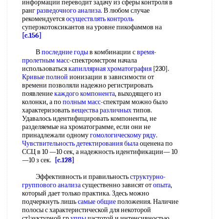
информации переводит задачу из сферы контроля в
ранг
разведочного анализа
. В любом случае
рекомендуется
осуществлять контроль
суперэкотоксикантов на уровне пикофаммов на
[c.156]
В
последние годы
в комбинации с
время-
пролетным масс
-спектромстром начала
использоваться
капиллярная хроматография
[230].
Кривые полной
ионизации в зависимости от
времени позволяли надежно регистрировать
появление
каждого компонента
, выходящего из
колонки, а по
полным масс
-спектрам можно было
характеризовать
вещества различных
типов.
Удавалось идентифицировать компоненты, не
разделяемые на хроматограмме, если они не
принадлежали одному
гомологическому ряду
.
Чувствительность детектирования
была
оценена по
ССЦ в 10 —10 сек, а надежность идентификации— 10
—10 з сек.
[c.128]
Эффективность и правильность
структурно-
группового анализа
существенно зависят от
опыта
,
который дает только практика. Здесь можно
подчеркнуть лишь
самые общие
положения. Наличие
полосы с характеристической для некоторой
ст]эуктурной гр
уппы
частотой и интенсивностью