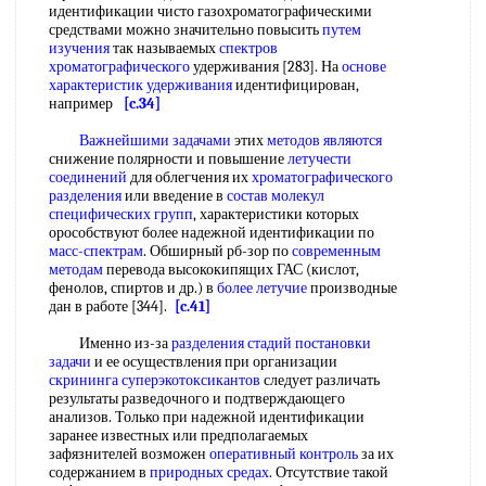
идентификации чисто газохроматографическими
средствами можно значительно повысить
путем
изучения
так называемых
спектров
хроматографического
удерживания [283]. На
основе
характеристик удерживания
идентифицирован,
например
[c.34]
Важнейшими задачами
этих
методов являются
снижение полярности и повышение
летучести
соединений
для облегчения их
хроматографического
разделения
или введение в
состав молекул
специфических групп
, характеристики которых
орособствуют более надежной идентификации по
масс-спектрам
. Обширный рб-зор по
современным
методам
перевода высококипящих ГАС (кислот,
фенолов, спиртов и др.) в
более летучие
производные
дан в работе [344].
[c.41]
Именно из-за
разделения стадий
постановки
задачи
и ее осуществления при организации
скрининга суперэкотоксикантов
следует различать
результаты разведочного и подтверждающего
анализов. Только при надежной идентификации
заранее известных или предполагаемых
зафязнителей возможен
оперативный контроль
за их
содержанием в
природных средах
. Отсутствие такой