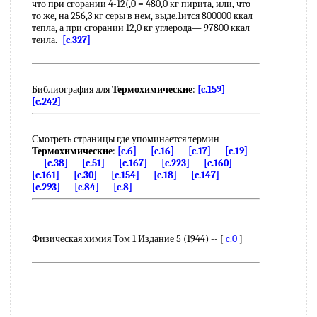
что при сгорании 4-12(,0 = 480,0 кг пирита, или, что
то же, на 256,3 кг серы в нем, выде.1ится 800000 ккал
тепла, а при сгорании 12,0 кг углерода— 97800 ккал
теила.
[c.327]
Библиография для
Термохимические
:
[c.159]
[c.242]
Смотреть страницы где упоминается термин
Термохимические
:
[c.6]
[c.16]
[c.17]
[c.19]
[c.38]
[c.51]
[c.167]
[c.223]
[c.160]
[c.161]
[c.30]
[c.154]
[c.18]
[c.147]
[c.293]
[c.84]
[c.8]
Физическая химия Том 1 Издание 5 (1944) -- [
c.0
]