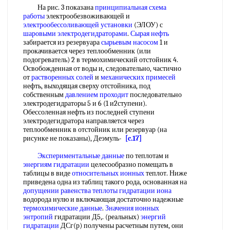
На рис. 3 показана
принципиальная схема
работы
электрообезвоживающей и
электрообессоливающей установки
(ЭЛОУ) с
шаровыми электродегидраторами
.
Сырая нефть
забирается из резервуара
сырьевым насосом
1 и
прокачивается через теплообменник (или
подогреватель) 2 в термохимический отстойник 4.
Освобожденная от воды и, следовательно, частично
от
растворенных солей
и
механических примесей
нефть, выходящая сверху отстойника, под
собственным
давлением проходит
последовательно
электродегидраторы 5 и 6 (1 и2ступени).
Обессоленная нефть из последней ступени
электродегидратора направляется через
теплообменник в отстойник или резервуар (на
рисунке не показаны), Деэмуль-
[c.17]
Экспериментальные данные
по теплотам и
энергиям гидратации
целесообразно помещать в
таблицы в виде
относительных ионных
теплот. Ниже
приведена одна из таблиц такого рода, основанная на
допущении равенства теплоты
гидратации иона
водорода нулю и включающая достаточно надежные
термохимические данные
.
Значения ионных
энтропий
гидратации Д5,. (реальных)
энергий
гидратации
ДСг(р) получены расчетным путем, они