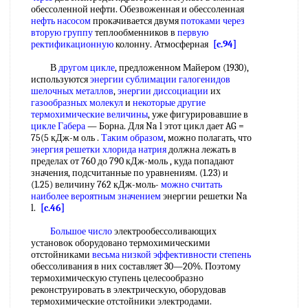
обессоленной нефти. Обезвоженная и обессоленная
нефть насосом
прокачивается двумя
потоками через
вторую группу
теплообменников в
первую
ректификационную
колонну. Атмосферная
[c.94]
В
другом цикле
, предложенном Майером (1930),
используются
энергии сублимации галогенидов
шелочных металлов
,
энергии диссоциации
их
газообразных молекул
и
некоторые другие
термохимические величины
, уже фигурировавшие в
цикле Габера
— Борна. Для Na l этот цикл дает AG =
75(5 кДж-м оль .
Таким образом
, можно полагать, что
энергия решетки хлорида натрия
должна лежать в
пределах от 760 до 790 кДж-моль , куда попадают
значения, подсчитанные по уравнениям. (1.23) и
(1.25) величину 762 кДж-моль-
можно считать
наиболее вероятным значением
энергии решетки Na
l.
[c.46]
Большое число
электрообессоливающих
установок оборудовано термохимическими
отстойниками
весьма низкой
эффективности степень
обессоливания в них составляет 30—20%. Поэтому
термохимическую ступень целесообразно
реконструировать в электрическую, оборудовав
термохимические отстойники электродами.