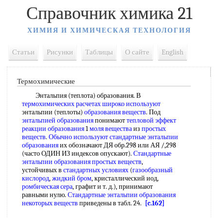
Справочник химика 21
ХИМИЯ И ХИМИЧЕСКАЯ ТЕХНОЛОГИЯ
Статьи
Рисунки
Таблицы
О сайте
English
Термохимические
Энтальпия (теплота) образования. В
термохимических расчетах
широко используют
энтальпии (теплоты)
образования веществ
. Под
энтальпией образования
понимают
тепловой эффект
реакции образования
1
моля вещества
из
простых
веществ
.
Обычно используют
стандартные энтальпии
образования
их обозначают ДЯ обр.298 или АЯ /,298
(часто ОДИН ИЗ индексов опускают).
Стандартные
энтальпии образования
простых веществ
,
устойчивых в
стандартных условиях
(
газообразный
кислород
,
жидкий бром
, кристаллический иод,
ромбическая сера
, графит и т. д.), принимают
равными нулю.
Стандартные энтальпии образования
некоторых веществ
приведены в табл. 24.
[c.162]