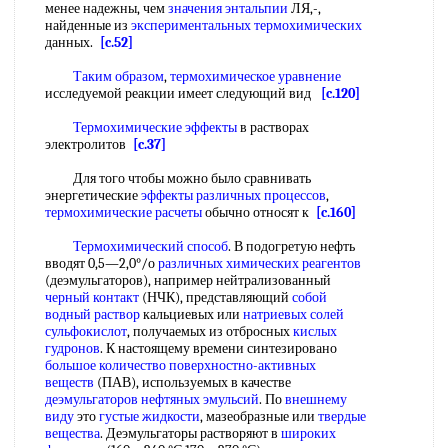
менее надежны, чем
значения энтальпии
ЛЯ,-,
найденные из
экспериментальных термохимических
данных.
[c.52]
Таким образом
,
термохимическое уравнение
исследуемой реакции имеет следующий вид
[c.120]
Термохимические эффекты
в растворах
электролитов
[c.37]
Для того чтобы можно было сравнивать
энергетические
эффекты различных процессов
,
термохимические расчеты
обычно относят к
[c.160]
Термохимический способ
. В подогретую нефть
вводят 0,5—2,0°/о
различных химических реагентов
(деэмульгаторов), например нейтрализованный
черный контакт
(НЧК), представляющий
собой
водный раствор
кальциевых или
натриевых солей
сульфокислот
, получаемых из отбросных
кислых
гудронов
. К настоящему времени синтезировано
большое количество
поверхностно-активных
веществ
(ПАВ), используемых в качестве
деэмульгаторов нефтяных эмульсий
. По
внешнему
виду
это
густые жидкости
, мазеобразные или
твердые
вещества
. Деэмульгаторы растворяют в
широких