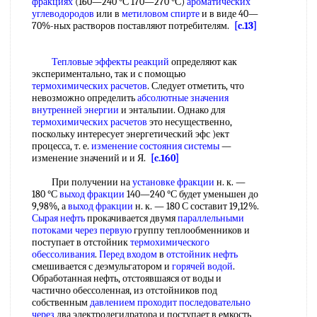
фракциях
(160—240 °С 170—270 °С)
ароматических
углеводородов
или в
метиловом спирте
и в виде 40—
70%-ных растворов поставляют потребителям.
[c.13]
Тепловые эффекты реакций
определяют как
экспериментально, так и с помощью
термохимических расчетов
. Следует отметить, что
невозможно определить
абсолютные значения
внутренней энергии
и энтальпии. Однако для
термохимических расчетов
это несущественно,
поскольку интересует энергетический эфс )ект
процесса, т. е.
изменение состояния системы
—
изменение значений и и Я.
[c.160]
При получении на
установке фракции
н. к. —
180 °С
выход фракции
140—240 °С будет уменьшен до
9,98%, а
выход фракции
н. к. — 180 С составит 19,12%.
Сырая нефть
прокачивается двумя
параллельными
потоками
через первую
группу теплообменников и
поступает в отстойник
термохимического
обессоливания
.
Перед входом
в
отстойник нефть
смешивается с деэмульгатором и
горячей водой
.
Обработанная нефть, отстоявшаяся от воды и
частично обессоленная, из отстойников под
собственным
давлением проходит
последовательно
через
два электродегидратора и поступает в емкость