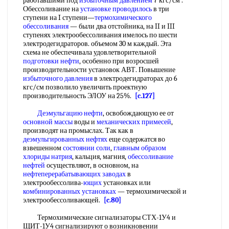
работавшими под
избыточным давлением
7 кгс/см .
Обессоливание на
установке проводилось
в три
ступени на I ступени—
термохимического
обессоливания
— были два отстойника, на II и III
ступенях электрообессоливания имелось по шести
электродегидраторов. объемом 30 м каждый. Эта
схема не обеспечивала удовлетворительной
подготовки нефти
, особенно при возросшей
производительности установок АВТ. Повышение
избыточного давления
в электродегидраторах до 6
кгс/см позволило увеличить проектную
производительность ЭЛОУ на 25%.
[c.127]
Деэмульгацию нефти
, освобождающую ее от
основной массы
воды и
механических примесей
,
производят на промыслах. Так как в
деэмульгированных нефтях
еще содержатся во
взвешенном
состоянии соли
,
главным образом
хлориды натрия
, кальция, магния,
обессоливание
нефтей
осуществляют, в основном, на
нефтеперерабатывающих заводах
в
электрообессолива-
ющих
установках или
комбинированных установках
— термохимической и
электрообессоливающей.
[c.80]
Термохимические сигнализаторы СТХ-1У4 и
ЩИТ-1У4 сигнализируют о возникновении