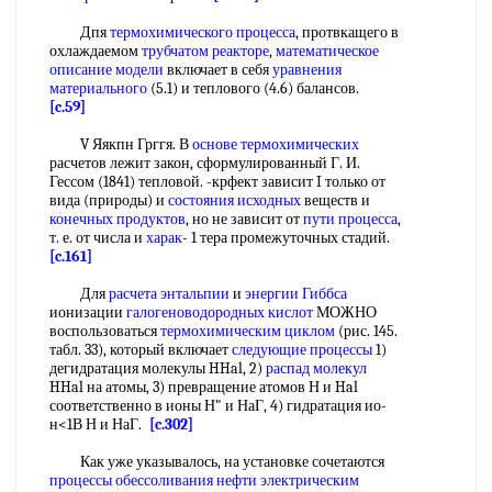
Дпя
термохимического процесса
, протвкащего в
охлаждаемом
трубчатом реакторе
,
математическое
описание модели
включает в себя
уравнения
материального
(5.1) и теплового (4.6) балансов.
[c.59]
V Яякпн Грггя. В
основе термохимических
расчетов лежит закон, сформулированный Г. И.
Гессом (1841) тепловой. -крфект зависит I только от
вида (природы) и
состояния исходных
веществ и
конечных продуктов
, но не зависит от
пути процесса
,
т. е. от числа и
харак
- 1 тера промежуточных стадий.
[c.161]
Для
расчета энтальпии
и
энергии Гиббса
ионизации
галогеноводородных кислот
МОЖНО
воспользоваться
термохимическим циклом
(рис. 145.
табл. 33), который включает
следующие процессы
1)
дегидратация молекулы HHal, 2)
распад молекул
HHal на атомы, 3) превращение атомов Н и Hal
соответственно в ионы Н" и НаГ, 4) гидратация ио-
н<1В Н и НаГ.
[c.302]
Как уже указывалось, на установке сочетаются
процессы обессоливания нефти
электрическим