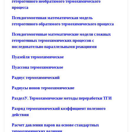
гетерогенного необратимого термохимического
процесса
Псевдогомогенная математическая модель
гетерогенного обратимого термохимического процесса
Псевдогомогенные математические модели сложных
гетерогенных термохимических процессов с
последовательно параллельными реакциями
Пуазейля термохимическое
Пуассона термохимическое
Радиус термохимический
Радиусы ионов термохимические
РазделУ. Термохимические методы переработки ТГИ
Разряд термохимический коэффициент полезного
действия
Расчет давления паров на основе стандартных
термохимических величин