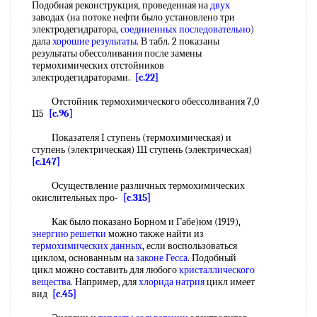
Подобная реконструкция, проведенная на
двух
заводах (на потоке нефти было установлено три
электродегидратора,
соединенных последовательно
)
дала
хорошие результаты
. В табл. 2 показаны
результаты обессоливания после замены
термохимических отстойников
электродегидраторами.
[c.22]
Отстойник термохимического обессоливания 7,0
115
[c.96]
Показателя I ступень (термохимическая) и
ступень (электрическая) 111 ступень (электрическая)
[c.147]
Осуществление различных термохимических
окислительных про-
[c.315]
Как было показано Борном и Габе)юм (1919),
энергию решетки
можно также найти из
термохимических данных
, если воспользоваться
циклом, основанным на
законе Гесса
. Подобный
цикл можно составить для любого
кристаллического
вещества
. Например, для
хлорида натрия
цикл имеет
вид
[c.45]