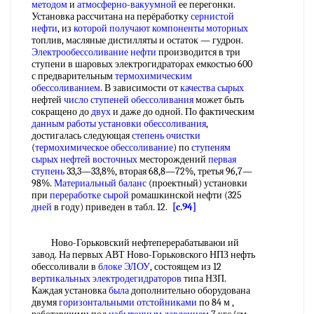
методом
и
атмосферно-вакуумной
ее перегонки.
Установка рассчитана на перёработку
сернистой
нефти
, из
которой получают
компоненты моторных
топлив, масляные дистилляты и остаток — гудрон.
Электрообессоливание нефти
производится в три
ступени в шаровых электрогидраторах емкостью 600
с предварительным
термохимическим
обессоливанием
. В зависимости от
качества сырых
нефтей
число ступеней обессоливания
может быть
сокращено до
двух
и даже до одной. По фактическим
данным работы
установки обессоливания
,
достигалась следующая
степень очистки
(
термохимическое обессоливание
) по
ступеням
сырых
нефтей восточных
месторождений
первая
ступень
33,3—33,8%, вторая 68,8—72%, третья 96,7—
98%.
Материальный баланс
(проектный) установки
при
переработке сырой
ромашкинской нефти (325
дней
в году) приведен в табл. 12.
[c.94]
Ново-Горьковский нефтеперерабатываюи ий
завод. На первых АВТ Ново-Горьковского НПЗ нефть
обессоливали в
блоке ЭЛОУ
, состоящем из 12
вертикальных электродегидраторов
типа НЗП.
Каждая установка
была
дополнительно оборудована
двумя
горизонтальными отстойниками
по 84 м ,