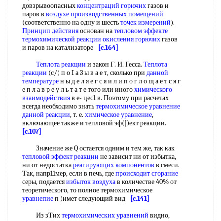
довзрывоопасных
концентраций горючих
газов и
паров в
воздухе производственных помещений
(соответственно на одну и шесть
точек измерений
).
Принцип действия
основан на
тепловом эффекте
термохимической реакции
окисления горючих
газов
и паров на катализаторе
[c.164]
Теплота реакции
и закон Г. И. Гесса.
Теплота
реакции
(с/) п о I а 3 ы в а е т, сколько при
данной
температуре
н ы д е л я е г с я и л и п о г л о щ а е т с я г
е п л а в р е у л ь т а т е того или иного
химического
взаимодействия
в е- цес1 в. Поэтому при расчетах
всегда необходимо знать
термохимическое уравнение
данной реакции
, т. е.
химическое уравнение
,
включающее также и тепловой эф([)ект реакции.
[c.107]
Значение же Q остается одним и тем же, так как
тепловой эффект реакции
не зависит ни от избытка,
ни от недостатка
реагирующих компонентов
в смеси.
Так, напр11мер, если в печь, где
происходит сгорание
серы, подается
избыток воздуха
в количестве 40% от
теоретического, то полное термохимическое
уравнепие
п )имет следующий вид
[c.141]
Из зТих
термохимических уравнений
видно,