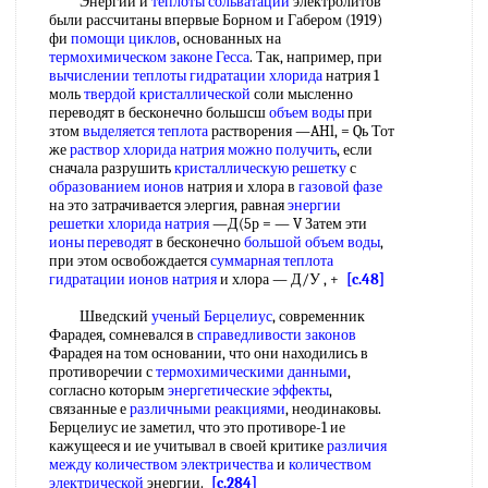
Энергии и
теплоты сольватации
электролитов
были рассчитаны впервые Борном и Габером (1919)
фи
помощи циклов
, основанных на
термохимическом законе Гесса
. Так, например, при
вычислении теплоты
гидратации хлорида
натрия 1
моль
твердой кристаллической
соли мысленно
переводят в бесконечно большсш
объем воды
при
зтом
выделяется теплота
растворения —AHl, = Qь Тот
же
раствор хлорида натрия
можно получить
, если
сначала разрушить
кристаллическую решетку
с
образованием ионов
натрия и хлора в
газовой фазе
на это затрачивается элергия, равная
энергии
решетки хлорида натрия
—Д(5р = — V Затем эти
ионы переводят
в бесконечно
большой объем воды
,
при этом освобождается
суммарная теплота
гидратации
ионов натрия
и хлора — Д/У , +
[c.48]
Шведский
ученый Берцелиус
, современник
Фарадея, сомневался в
справедливости законов
Фарадея на том основании, что они находились в
противоречии с
термохимическими данными
,
согласно которым
энергетические эффекты
,
связанные е
различными реакциями
, неодинаковы.
Берцелиус ие заметил, что это противоре-1 ие
кажущееся и ие учитывал в своей критике
различия
между
количеством электричества
и
количеством
электрической
энергии.
[c.284]