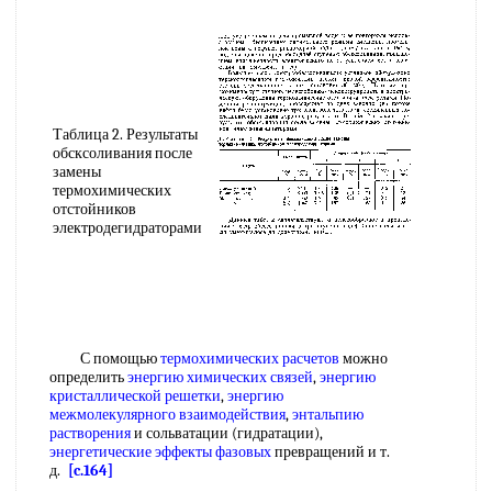
Таблица 2. Результаты
обсксоливания после
замены
термохимических
отстойников
электродегидраторами
С помощью
термохимических расчетов
можно
определить
энергию химических связей
,
энергию
кристаллической решетки
,
энергию
межмолекулярного взаимодействия
,
энтальпию
растворения
и сольватации (гидратации),
энергетические эффекты фазовых
превращений и т.
д.
[c.164]