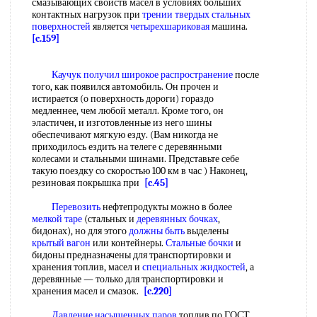
смазывающих свойств масел в условиях больших
контактных нагрузок при
трении твердых
стальных
поверхностей
является
четырехшариковая
машина.
[c.159]
Каучук получил
широкое распространение
после
того, как появился автомобиль. Он прочен и
истирается (о поверхность дороги) гораздо
медленнее, чем любой металл. Кроме того, он
эластичен, и изготовленные из него шины
обеспечивают мягкую езду. (Вам никогда не
приходилось ездить на телеге с деревянными
колесами и стальными шинами. Представьте себе
такую поездку со скоростью 100 км в час ) Наконец,
резиновая покрышка при
[c.45]
Перевозить
нефтепродукты можно в более
мелкой таре
(стальных и
деревянных бочках
,
бидонах), но для этого
должны быть
выделены
крытый вагон
или контейнеры.
Стальные бочки
и
бидоны предназначены для транспортировки и
хранения топлив, масел и
специальных жидкостей
, а
деревянные — только для транспортировки и
хранения масел и смазок.
[c.220]
Давление насыщенных паров
топлив по ГОСТ