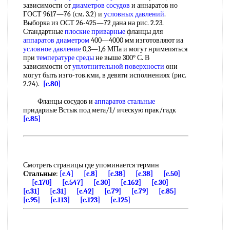
зависимости от
диаметров сосудов
и аннаратов но
ГОСТ 9617—76 (см. 3.2) и
условных давлений
.
Выборка из ОСТ 26-425—72 дана на рис. 2.23.
Стандартные
плоские приварные
фланцы для
аппаратов диаметром
400—4000 мм изготовляют иа
условное давление
0,3—1,6 МПа и могут нримепяться
при
температуре среды
не выше 300° С. В
зависимости от
уплотнительной поверхности
они
могут быть изго-тов.кми, в девяти исполнениях (рис.
2.24).
[c.80]
Фланцы сосудов и
аппаратов стальные
придариые Встык под мета/1/ ическую прак/гадк
[c.85]
Смотреть страницы где упоминается термин
Стальные
:
[c.4]
[c.8]
[c.38]
[c.38]
[c.50]
[c.170]
[c.547]
[c.30]
[c.162]
[c.30]
[c.31]
[c.31]
[c.42]
[c.79]
[c.79]
[c.85]
[c.95]
[c.113]
[c.123]
[c.125]