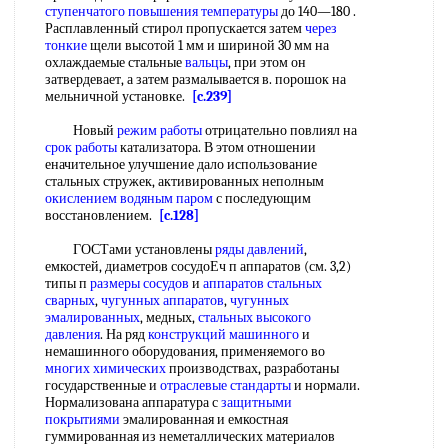
ступенчатого повышения температуры
до 140—180 .
Расплавленный стирол пропускается затем
через
тонкие
щели высотой 1 мм и шириной 30 мм на
охлаждаемые стальные
вальцы
, при этом он
затвердевает, а затем размалывается в. порошок на
мельничной установке.
[c.239]
Новый
режим работы
отрицательно повлиял на
срок работы
катализатора. В этом отношении
еначительное улучшение дало использование
стальных стружек, активированных неполным
окислением водяным паром
с последующим
восстановлением.
[c.128]
ГОСТами установлены
ряды давлений
,
емкостей, диаметров сосудоЕч п аппаратов (см. 3,2)
типы п
размеры сосудов
и
аппаратов стальных
сварных
,
чугунных аппаратов
,
чугунных
эмалированных
, медных,
стальных высокого
давления
. На ряд
конструкций машинного
и
немашинного оборудования, применяемого во
многих химических
производствах, разработаны
государственные и
отраслевые стандарты
и нормали.
Нормализована аппаратура с
защитными
покрытиями
эмалированная и емкостная
гуммированная из неметаллических материалов