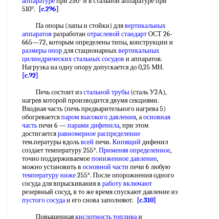
аппаратуре
при 250° и в стальной аппаратуре при
510°.
[c.296]
Па опоры (лапы и стойки) для
вертикальных
аппаратов
разработан
отраслевой стандарт
ОСТ 26-
665—72, которым определены типы, конструкции и
размеры опор
для стационарных
вертикальных
цилиндрических
стальных сосудов
и аппаратов.
Нагрузка на одну опору допускается до 0,25 МН.
[c.92]
Печь состоит иэ
стальной трубы
(сталь У2А),
нагрев которой производится двумя секциями.
Входная часть (печь предварительного нагрева 5)
обогревается
паром высокого давления
, а
основная
часть
печи 6 —
парами дифенила
, при этом
достигается
равномерное распределение
тем.пературы вдоль
всей
печи.
Кипящий
дифенил
создает температуру 255°.
Применяя определенное
,
точно поддерживаемое
пониженное давление
,
можно установить в
основной части
печи 6 любую
температуру ниже
255°. После опорожнения одного
сосуда для впрыскивания в
работу включают
резервный сосуд, в то же время спускают давление из
пустого сосуда
и его снова заполняют.
[c.310]
Повышенная
кислотность топлива
и