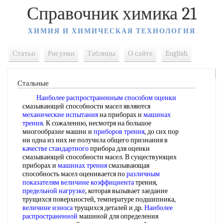
Справочник химика 21
ХИМИЯ И ХИМИЧЕСКАЯ ТЕХНОЛОГИЯ
Статьи
Рисунки
Таблицы
О сайте
English
Стальные
Наиболее распространенным
способом оценки
смазывающей способности масел являются
механические испытания
на приборах и
машинах
трения
. К сожалению, несмотря на большое
многообразие машин и
приборов трения
, до сих пор
ни одна из них не получила общего признания в
качестве стандартного
прибора для оценки
смазывающей способности масел. В существующих
приборах и
машинах трения
смазывающая
способность масел оценивается по
различным
показателям
величине коэффициента
трения,
предельной нагрузке
, которая вызывает заедание
трущихся поверхностей, температуре подшипника,
величине износа
трущихся деталей и др.
Наиболее
распространенной
машиной для определения