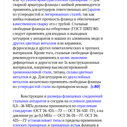
сварной арматуры фланцы с шейкой рекомендуется
применять для штуцеров ответственных апг[
аратов
из углеродистой и
легированных сталей
, так как
шейка повышает прочность фланца н обеспечивает
качественную сварку
его с трубой. Стальные
свободные фланцы на отбортовке (ГОСТ 12822 80)
следует применять для входных и выходных
штуцеров у аппаратов и машин из алюминия, меди и
других цветных металлов
или керамики,
фсрросилида и других пеметалличсских и хрупких
материалов. Кроме того, стальные свободные фланцы
рекомендуется применять в
целях экономии
дефицитных и дорогостоя-ии-1х конструкционных
материалов, например высоколегированной
хромоникелевой стали
, титана,
сплава цветных
металлов
и др. Для штуцеров из
двухслойных
металлов
желательно применять свободные фланцы
из
углеродистой стали
на приварном кольце.
[c.80]
Конструкции и
размеры фланцевых соединений
стальных аппаратов
и сосудов на
условное давление
0,3—16 МПа должны приниматься но
отраслевым
стандартам
(ОСТ 26-425—72 — ОСТ 26-433 -72), а на
давление ру до 0,1 МПа — ОСТ 26-01—77. ОСТ 26-
425—72
устанавливает типы
и пределы ирименения
плоских приварных
и
приварных встык
фланцев в