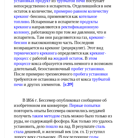
установках продукт
из
трубчатой печи
поступает
непосредственно в испаритель. Отделившийся в нем
остаток в количестве,
примерно равном
количеству
крекинг
-бензина, применяется как
котельное
топливо
. Испаренные в испарителе
продукты
крекинга
направляются в
ректификационную
колонну
, работающую при том же давлении, что и
испаритель. Там они разделяются на газ,
крекинг-
бензин
и высококипящую часть. Последняя
возвращается на крекинг (рециркулят). Этот вид
термического крекинга
определяется как
крекинг-
процесс
с работой на
жидкий остаток
. В
этом
процессе
кокса образуется очень немного и возможен
длительный, безостановочный
пробег установки
.
После примерно трехмесячного
пробега установки
требуются ее остановка и очистка от кокса
трубчатой
печи
и других элементов.
[c.39]
В 1856 г. Бессемер опубликовал сообщение об
изобретенном им конвертере.
Первые попытки
повторить опыты Бессемера окончились неудачей
получить
таким методом
сталь можно было только из
руды, не содержащей фосфора. Как только это удалось
установить, дело
пошло
на лад. В результате
сталь
стала
дешевой, и железный век (см. гл. 1) уступил
дорогу веку стальному. (В последующие
годы