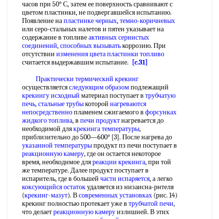
часов при 50° С, затем ее поверхность сравнивают с
цветом пластинки, не подвергавшейся испытанию.
Появление на
пластинке черных
,
темно-коричневых
или серо-стальных налетов и пятен указывает на
содержание в топливе
активных сернистых
соединений
,
способных вызывать
коррозию. При
отсутствии
изменения цвета
пластинки топливо
считается выдержавшим испытание.
[c.31]
Практически термический крекинг
осуществляется
следующим образом
подлежащий
крекингу исходный
материал поступает в
трубчатую
печь
,
стальные трубы
которой
нагреваются
непосредственно
пламенем сжигаемого в
форсунках
жидкого топлива
, в
печи продукт
нагревается до
необходимой для
крекинга температуры
,
приблизительно до 500—600° [3]. После нагрева до
указанной температуры
продукт пз печи поступает в
реакционную камеру
, где он остается некоторое
время, необходимое для
реакции крекинга
, при той
же температуре. Далее продукт поступает в
испаритель, где в большей
части испаряется
, а легко
коксующийся остаток
удаляется из низаисна-рнтеля
(
крекинг-мазут
). В
современных установках
(рис. 14)
крекинг полностью протекает уже в
трубчатой печи
,
что делает
реакционную камеру
излишней. В этих