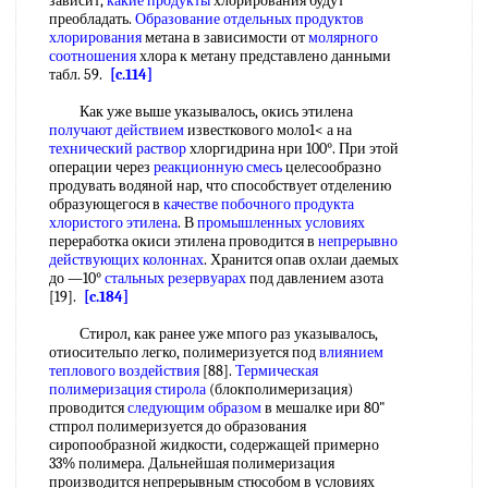
зависит,
какие продукты
хлорирования будут
преобладать.
Образование отдельных
продуктов
хлорирования
метана в зависимости от
молярного
соотношения
хлора к метану представлено данными
табл. 59.
[c.114]
Как уже выше указывалось, окись этилена
получают действием
известкового моло1< а на
технический раствор
хлоргидрина нри 100°. При этой
операции через
реакционную смесь
целесообразно
продувать водяной нар, что способствует отделению
образующегося в
качестве побочного продукта
хлористого этилена
. В
промышленных условиях
переработка окиси этилена проводится в
непрерывно
действующих колоннах
. Хранится опав охлаи даемых
до —10°
стальных резервуарах
под давлением азота
[19].
[c.184]
Стирол, как ранее уже мпого раз указывалось,
отиосительпо легко, полимеризуется под
влиянием
теплового воздействия
[88].
Термическая
полимеризация стирола
(блокполимеризация)
проводится
следующим образом
в мешалке ири 80"
стпрол полимеризуется до образования
сиропообразной жидкости, содержащей примерно
33% полимера. Дальнейшая полимеризация
производится непрерывным стюсобом в условиях