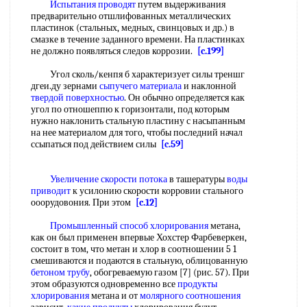
Испытания проводят
путем выдерживания
предварительно отшлифованных металлических
пластинок (стальных, медных, свинцовых и др.) в
смазке в течение заданного времени. На пластинках
не должно появляться следов коррозии.
[c.199]
Угол сколь/кенпя б характеризует силы треншг
дгеи.ду зернами
сыпучего материала
и наклонной
твердой поверхностью
. Он обычно определяется как
угол по отношеппю к горизонтали, под которым
нужно наклонить стальную пластину с насыпанным
на нее материалом для того, чтобы последний начал
ссыпаться под действием силы
[c.59]
Увеличение скорости потока
в ташературы
воды
приводит
к усилонию скорости корровии стального
ооорудовония. При этом
[c.12]
Промышленный способ хлорирования
метана,
как он был применен впервые Хохстер Фарбеверкен,
состоит в том, что метан и хлор в соотношении 5 1
смешиваются и подаются в стальную, облицованную
бетоном трубу
, обогреваемую газом [7] (рис. 57). При
этом образуются одновременно все
продукты
хлорирования
метана и от
молярного соотношения