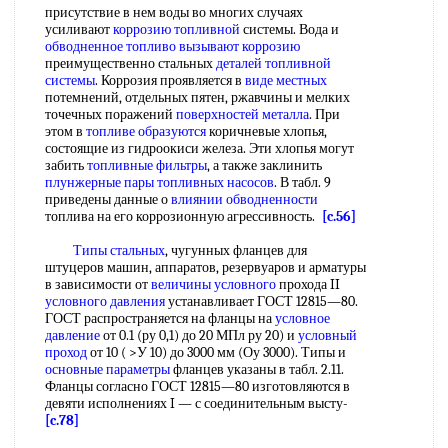
присутствие в нем воды во многих случаях
усиливают
коррозию топливной
системы. Вода и
обводненное топливо
вызывают коррозию
преимущественно стальных
деталей топливной
системы
. Коррозия проявляется в
виде местных
потемнений, отдельных пятен, ржавчины и мелких
точечных поражений
поверхностей металла
. При
этом в
топливе образуются
коричневые хлопья,
состоящие из гидроокиси железа. Эти хлопья могут
забить
топливные фильтры
, а также заклинить
плунжерные пары
топливных насосов
. В табл. 9
приведены данные о
влиянии обводненности
топлива на его коррозионную агрессивность.
[c.56]
Типы стальных
, чугунных фланцев для
штуцеров машин, аппаратов, резервуаров и арматуры
в зависимости от
величины условного
прохода II
условного давления
устанавливает ГОСТ 12815—80.
ГОСТ распространяется на фланцы на
условное
давление
от 0.1 (ру 0,1) до 20 МПл ру 20) и
условный
проход
от 10 ( >У 10) до 3000 мм (Оу 3000). Типы и
основные параметры
фланцев указаны в табл. 2.11.
Фланцы согласно ГОСТ 12815—80 изготовляются в
девяти исполнениях I — с соединительным высту-
[c.78]