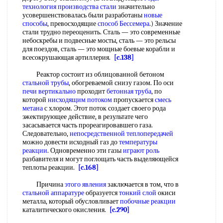
технология
производства стали
значительно
усовершенствовалась были разработаны
новые
способы
, превосходящие
способ Бессемера
.) Значение
стали трудно переоценить. Сталь — это современные
небоскребы и подвесные мосты, сталь — это рельсы
для поездов, сталь — это мощные боевые корабли и
всесокрушающая артиллерия.
[c.138]
Реактор состоит из облицованной бетоном
стальной трубы
, обогреваемой снизу газом. По оси
печи вертикально
проходит
бетонная труба
, по
которой
нисходящим потоком
пропускается
смесь
метана
с хлором. Этот поток создает своего рода
эжектирующее действие, в результате чего
засасывается часть прореагировавшего газа.
Следовательно,
непосредственной теплопередачей
можно довести исходный газ до
температуры
реакции
. Одновременно эти газы
играют роль
разбавителя и могут поглощать часть выделяющейся
теплоты реакции.
[c.168]
Причина
этого явления
заключается в том, что в
стальной аппаратуре
образуется
тонкий слой
окиси
металла, который обусловливает
побочные реакции
каталитического окисления.
[c.290]