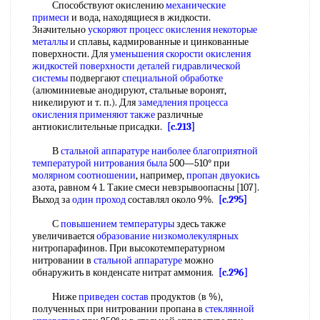
Способствуют окислению
механические
примеси
и вода, находящиеся в жидкости.
Значительно
ускоряют процесс окисления
некоторые
металлы
и сплавы, кадмированные и цинкованные
поверхности. Для
уменьшения скорости
окисления
жидкостей
поверхности деталей
гидравлической
системы
подвергают
специальной обработке
(алюминиевые анодируют, стальные воронят,
никелируют и т. п.). Для
замедления процесса
окисления применяют также
различные
антиокислительные присадки.
[c.213]
В
стальной аппаратуре
наиболее благоприятной
температурой нитрования
была
500—510° при
молярном соотношении
, например,
пропан двуокись
азота, равном 4 1. Такие смеси невзрывоопасны [107].
Выход за
один проход
составлял около 9%.
[c.295]
С
повышением температуры
здесь также
увеличивается
образование низкомолекулярных
нитропарафинов. При высокотемпературном
нитровании в
стальной аппаратуре
можно
обнаружить в конденсате нитрат аммония.
[c.296]
Ниже
приведен состав
продуктов (в %),
полученных при нитровании пропана в
стеклянной