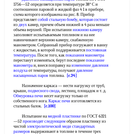
1756—52 определяется при температуре 38° С и
соотношении паровой и жидкой фаз 4 1 в приборе,
схема которого изображена на рис. 8. Прибор
представляет
собой
стальную бомбу
,
которая состоит
из
двух
камер, причем объем нижней в 4 раза меньше
объема верхней. При испытании
нижнюю камеру
заполняют испытываемым топливом и на нее
навинчивают верхнюю камеру, снабженную
манометром. Собранный прибор погружают в ванну
с жидкостью, в которой поддерживается
постоянная
температура
. После того, как
показания манометра
перестанут изменяться, берут последнее
показание
манометра
и, внеся поправку на
изменение давления
воздуха
от температуры, получают
давление
насыщенных паров
топлива.
[c.24]
Назначение каркаса — нести нагрузку от труб,
крыши,
подвесного свода
, лестниц, площадок и т. д.
Обмуровка печи
несет нагрузку только от
собственного нога.
Каркас печи
изготовляется из
стальных балок.
[c.100]
Испытание на
медной пластинке
по ГОСТ 6321
—52
производят следующим
образом пластинку из
чистой
электролитической меди
стандартных
размеров
выдерживают в топливе в течение трех