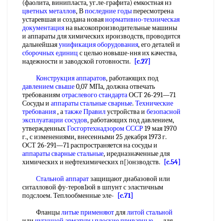
(фаолита, винипласта, уг.ле-графита) емкостная нз
цветных металлов
, В
последние годы
пересмотрена
устаревшая и создана новая
нормативно-техническая
документация
на высокопроизводительные машины
и аппараты для химических ироизводств, проводится
дальнейшая
унификация оборудования
, его деталей и
сборочных единиц
с целью новыше-ння их качества,
надежности и заводской готовности.
[c.27]
Конструкция аппаратов
, работающих под
давлением свыше
0,07 МПа, должна отвечать
требованиям
отраслевого стандарта
ОСТ 26-291—71
Сосуды и
аппараты стальные сварные
.
Технические
требования
, а
также Правил
устройства и
безопасной
эксплуатации сосудов
, работающих под давлением,
утвержденных
Госгортехнадзором СССР
19 мая 1970
г., с изменениями, внесенными 25 декабря 1973 г.
ОСТ 26-291—71 распространяется на сосуды и
аппараты сварные стальные
, иредназначенные для
химических и нефтехимических п[)онзводств.
[c.54]
Стальной аппарат
защищают диабазовой или
ситалловой фу-теров1юй в шпунт с эластичным
подслоем. Теплообменные эле-
[c.71]
Фланцы
литые применяют
для
литой стальной
или
чугунной арматуры
плоские приварные
— для