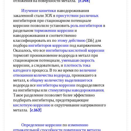
отложения на поверхности металла.
[c.148]
Изучение кинетики
наводороживания
закаленной стали ЗОХ в
присутствии различных
ингибиторов при стационарном потенциале
коррозии позволило установить
роль ингибиторов
в
раздельном
торможении коррозии
и
наводороживания и соответственно
классифицировать их по
этому действию
[116] для
подбора
ингибиторов коррозии
под напряжением.
Оказалось, что все
ингибиторы кислотной коррозии
тормозят проникновение водорода в металл при
стационарном потенциале,
уменьшая скорость
коррозии, а следовательно, и
плотность тока
катодного
процесса. В то же время по
величине
отношения
количества водорода
, проникшего в
металл, к
общему количеству выделившегося
водорода все
ингибиторы коррозии
подразделяются
на ингибиторы или
стимуляторы наводороживания
.
Такое разделение позволяет более эффективно
подбирать ингибиторы, предотвращающие
кислотную коррозию
и охрупчивание напряженного
металла.
[c.162]
Определение коррозии
по
изменению
отражательной способности
поверхности металла