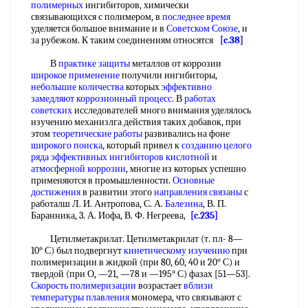
полимерных
ингибиторов, химически
связывающихся с полимером, в
последнее время
уделяется большое внимание и в
Советском Союзе
, и
за рубежом. К таким соединениям относятся
[c.38]
В
практике защиты
металлов от коррозии
широкое применение
получили ингибиторы,
небольшие количества
которых
эффективно
замедляют
коррозионный процесс
. В
работах
советских
исследователей много внимания уделялось
изучению механизлга действия таких добавок, при
этом
теоретические работы
развивались на фоне
широкого поиска
, который привел к
созданию целого
ряда эффективных
ингибиторов кислотной
и
атмосферной коррозии
, многие из которых успешно
применяются в промышленности.
Основные
достижения
в развитии этого
направления связаны
с
работалш Л. И. Антропова, С. А.
Балезина
, В. П.
Баранника, 3. А. Иофа, В. Ф. Негреева,
[c.235]
Цетилметакрилат. Цетилметакрилат (т. пл- 8—
10° С) был подвергнут
кинетическому изучению
при
полимеризации в жидкой (при 80, 60, 40 и 20° С) и
твердой (при О, —21, —78 и —195° С) фазах [51—53].
Скорость полимеризации
возрастает
вблизи
температуры плавления
мономера, что связывают с