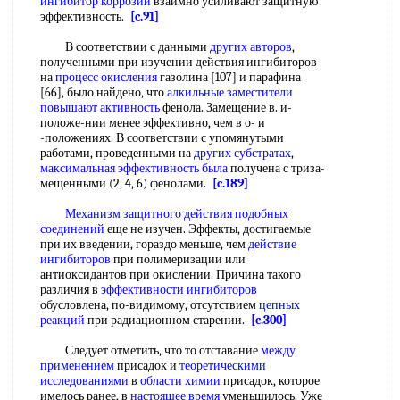
ингибитор коррозии
взаимно усиливают защитную
эффективность.
[c.91]
В соответствии с данными
других авторов
,
полученными при изучении действия ингибиторов
на
процесс окисления
газолина [107] и парафина
[66], было найдено, что
алкильные заместители
повышают активность
фенола. Замещение в. и-
положе-нии менее эффективно, чем в о- и
-положениях. В соответствии с упомянутыми
работами, проведенными на
других субстратах
,
максимальная эффективность
была
получена с триза-
мещенными (2, 4, 6) фенолами.
[c.189]
Механизм защитного действия
подобных
соединений
еще не изучен. Эффекты, достигаемые
при их введении, гораздо меньше, чем
действие
ингибиторов
при полимеризации или
антиоксидантов при окислении. Причина такого
различия в
эффективности ингибиторов
обусловлена, по-видимому, отсутствием
цепных
реакций
при радиационном старении.
[c.300]
Следует отметить, что то отставание
между
применением
присадок и
теоретическими
исследованиями
в
области химии
присадок, которое
имелось ранее, в
настоящее время
уменьшилось. Уже