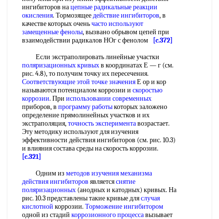
ингибиторов на
цепные радикальные реакции
окисления
. Тормозящее
действие ингибиторов
, в
качестве которых очень
часто используют
замещенные фенолы
, вызвано обрывом цепей при
взаимодействии радикалов НОг с фенолом
[c.372]
Если экстраполировать линейные участки
поляризационных кривых
в координатах Е — г (см.
рис. 4.8), то получим точку их пересечения.
Соответствующие этой
точке значения
Е ор и кор
называются потенциалом коррозии и
скоростью
коррозии
. При
использовании современных
приборов, в
программу работы
которых заложено
определение прямолинейных участков и их
экстраполяция,
точность эксперимента
возрастает.
Эту методику используют для изучения
эффективности действия ингибиторов (см. рис. 10.3)
и влияния состава среды на скорость коррозии.
[c.321]
Одним из
методов изучения механизма
действия ингибиторов
является
снятие
поляризационных
(анодных и катодных) кривых. На
рис. 10.3 представлены такие кривые для
случая
кислотной
коррозии.
Торможение ингибитором
одной из стадий
коррозионного процесса
вызывает