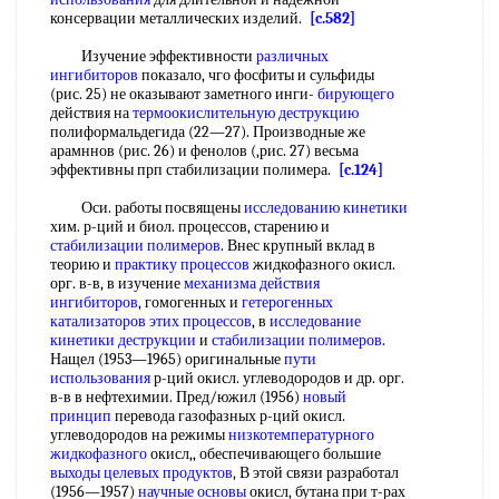
консервации металлических изделий.
[c.582]
Изучение эффективности
различных
ингибиторов
показало, чго фосфиты и сульфиды
(рис. 25) не оказывают заметного инги-
бирующего
действия на
термоокислительную деструкцию
полиформальдегида (22—27). Производные же
арамннов (рис. 26) и фенолов (,рис. 27) весьма
эффективны прп стабилизации полимера.
[c.124]
Оси. работы посвящены
исследованию кинетики
хим. р-ций и биол. процессов, старению и
стабилизации полимеров
. Внес крупный вклад в
теорию и
практику процессов
жидкофазного окисл.
орг. в-в, в изучение
механизма действия
ингибиторов
, гомогенных и
гетерогенных
катализаторов
этих процессов
, в
исследование
кинетики деструкции
и
стабилизации полимеров
.
Нащел (1953—1965) оригинальные
пути
использования
р-ций окисл. углеводородов и др. орг.
в-в в нефтехимии. Пред/южил (1956)
новый
принцип
перевода газофазных р-ций окисл.
углеводородов на режимы
низкотемпературного
жидкофазного
окисл,, обеспечивающего большие
выходы целевых продуктов
, В этой связи разработал
(1956—1957)
научные основы
окисл, бутана при т-рах