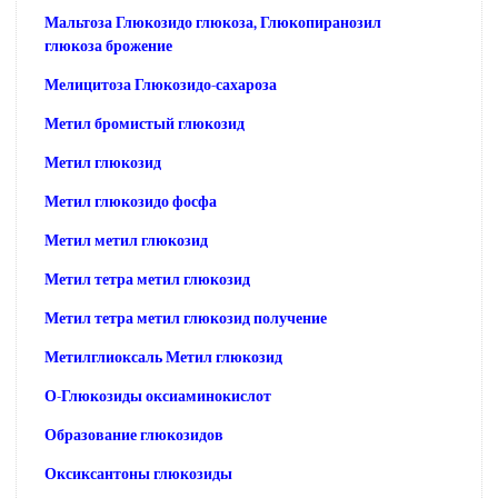
Мальтоза Глюкозидо глюкоза, Глюкопиранозил
глюкоза брожение
Мелицитоза Глюкозидо-сахароза
Метил бромистый глюкозид
Метил глюкозид
Метил глюкозидо фосфа
Метил метил глюкозид
Метил тетра метил глюкозид
Метил тетра метил глюкозид получение
Метилглиоксаль Метил глюкозид
О-Глюкозиды оксиаминокислот
Образование глюкозидов
Оксиксантоны глюкозиды