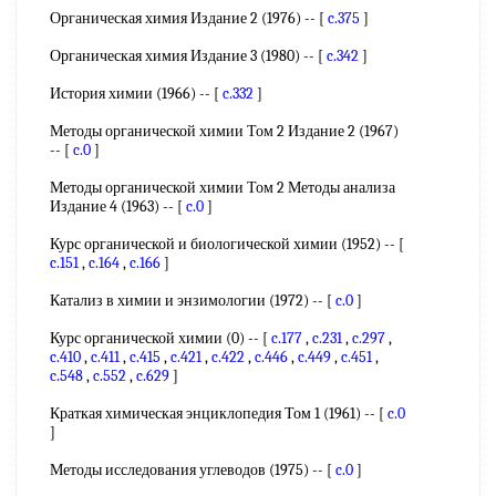
Органическая химия Издание 2 (1976) -- [
c.375
]
Органическая химия Издание 3 (1980) -- [
c.342
]
История химии (1966) -- [
c.332
]
Методы органической химии Том 2 Издание 2 (1967)
-- [
c.0
]
Методы органической химии Том 2 Методы анализа
Издание 4 (1963) -- [
c.0
]
Курс органической и биологической химии (1952) -- [
c.151
,
c.164
,
c.166
]
Катализ в химии и энзимологии (1972) -- [
c.0
]
Курс органической химии (0) -- [
c.177
,
c.231
,
c.297
,
c.410
,
c.411
,
c.415
,
c.421
,
c.422
,
c.446
,
c.449
,
c.451
,
c.548
,
c.552
,
c.629
]
Краткая химическая энциклопедия Том 1 (1961) -- [
c.0
]
Методы исследования углеводов (1975) -- [
c.0
]