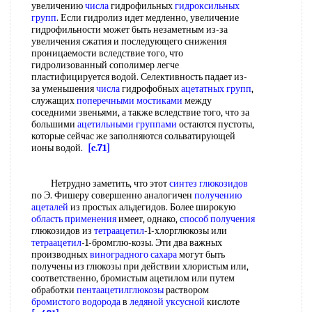
увеличению
числа
гидрофильных
гидроксильных
групп
. Если гидролиз идет медленно, увеличение
гидрофильности может быть незаметным из-за
увеличения сжатия и последующего снижения
проницаемости вследствие того, что
гидролизованный сополимер легче
пластифицируется водой. Селективность падает из-
за уменьшения
числа
гидрофобных
ацетатных групп
,
служащих
поперечными мостиками
между
соседними звеньями, а также вследствие того, что за
большими
ацетильными группами
остаются пустоты,
которые сейчас же заполняются сольватирующей
ионы водой.
[c.71]
Нетрудно заметить, что этот
синтез глюкозидов
по Э. Фишеру совершенно аналогичен
получению
ацеталей
из простых альдегидов. Более широкую
область применения
имеет, однако,
способ получения
глюкозидов из
тетраацетил
-1-хлорглюкозы или
тетраацетил
-1-бромглю-козы. Эти два важных
производных
виноградного сахара
могут быть
получены из глюкозы при действии хлористым или,
соответственно, бромистым ацетилом или путем
обработки
пентаацетилглюкозы
раствором
бромистого водорода
в
ледяной уксусной
кислоте