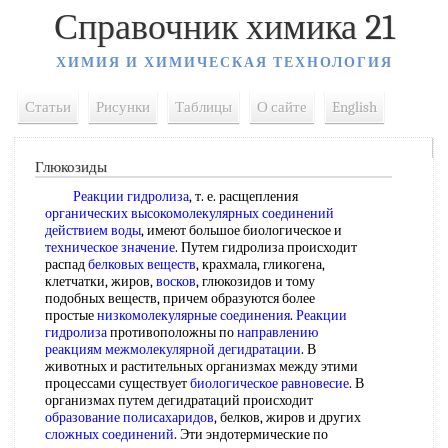
Справочник химика 21
ХИМИЯ И ХИМИЧЕСКАЯ ТЕХНОЛОГИЯ
Статьи
Рисунки
Таблицы
О сайте
English
Глюкозиды
Реакции гидролиза
, т. е. расщепления
органических высокомолекулярных соединений
действием воды
, имеют большое биологическое и
техническое значение
. Путем гидролиза происходит
распад
белковых веществ
, крахмала, гликогена,
клетчатки, жиров,
восков
, глюкозидов и тому
подобных веществ, причем образуются более
простые
низкомолекулярные соединения
.
Реакции
гидролиза
противоположны по
направлению
реакциям
межмолекулярной дегидратации
. В
животных и растительных организмах между этими
процессами существует
биологическое равновесие
. В
организмах путем дегидратаций происходит
образование полисахаридов
, белков, жиров и других
сложных соединений
. Эти эндотермические по