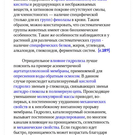
кислоты
и редуцирующих и несбраживаемых
веществ, в хитиновом покрове отсутствуют смолы,
для членистоногих — наличие специфической
(только для их
групп
)
фенолазы
в крови. Таким
образом, можно констатировать, что систематические
группы животных имеют свои биохимические
особенности. Такие же особенности наблюдаются и у
растений для различных систематических
групп
-
наличие
специфических белков
, жиров, углеводов,
алкалоидов, глюкозидов, ферментных систем.
[c.189]
Отрицательное
влияние гидролиза
лучше
пояснить на примере асимметричной
ацетатцеллюлозной мембраны
, применяемой для
опреснения воды обратным осмосом
. В данном
случае происходит катализируемый
кислотой
гидролиз
звеньев р-глюкозида, связывающих звенья
ангидро-глюкозы
в
полимерную цепь
. Происходящее
уменьшение
молекулярной массы
приводит, во-
первых, к постепенному ухудшению
механических
свойств
и к неизбежному внезапному прорыву
мембраны. Гидролиз, катализируемый основанием,
вызывает постепенное
деацилирование
, по многим
каналам влияющее на проницаемость, селективность
и
механические свойства
. Если гидролиз идет
быстро, проницаемость может возрастать благодаря