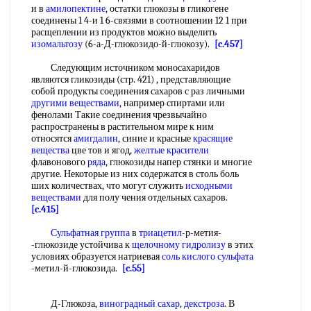
и в
амилопектине
, остатки глюкозы в гликогене
соединены 1 4-и 1 6-связями в соотношении 12 1 при
расщеплении из продуктов можно выделить
изомальтозу
(6-а-Д-глюкозидо-й-глюкозу).
[c.457]
Следующим источником моносахаридов
являются гликозиды (стр. 421) , представляющие
собой продукты соединения сахаров с раз личными
другими веществами
, например спиртами или
фенолами Такие соединения чрезвычайно
распространены в растительном мире к ним
относятся
амигдалин
, синие и красные
красящие
вещества
цве тов и ягод,
желтые красители
флавонового
ряда
, глюкозиды напер стянки и многие
другие. Некоторые из них содержатся в столь боль
ших количествах, что могут служить
исходными
веществами
для полу чения отдельных сахаров.
[c.415]
Сульфатная группа
в
триацетил
-р-метия-
-глюкозиде устойчива к
щелочному гидролизу
в этих
условиях образуется натриевая
соль кислого сульфата
-метил-й-глюкозида.
[c.55]
Д-Глюкоза,
виноградный сахар
,
декстроза
. В