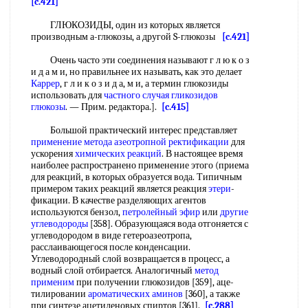
[c.421]
ГЛЮКОЗИДЫ, один из которых является
производным а-глюкозы, а другой S-глюкозы
[c.421]
Очень часто эти соединения называют г л ю к о з
и д а м и, но правильнее их называть, как это делает
Каррер
, г л и к о з и д а, м и, а термин глюкозиды
использовать для
частного случая
гликозидов
глюкозы
. — Прим. редактора.].
[c.415]
Большой практический интерес представляет
применение метода
азеотропной ректификации
для
ускорения
химических реакций
. В настоящее время
наиболее распространено применение этого (приема
для реакций, в которых образуется вода. Типичным
примером таких реакций является реакция
этери
-
фикации. В качестве разделяющих агентов
используются бензол,
петролейный эфир
или
другие
углеводороды
[358]. Образующаяся вода отгоняется с
углеводородом в виде гетероазеотропа,
расслаивающегося после конденсации.
Углеводородный слой возвращается в процесс, а
водный слой отбирается. Аналогичный
метод
применим
при получении глюкозидов [359], аце-
тилировании
ароматических аминов
[360], а также
при синтезе ацетиленовых спиртов [361].
[c.288]