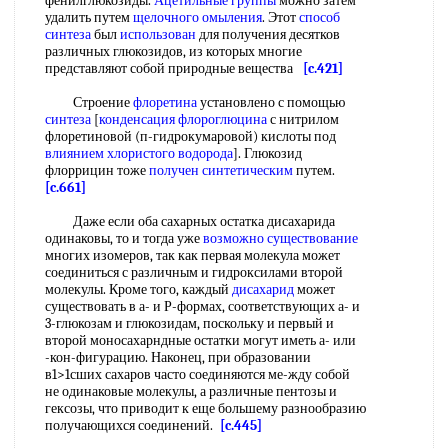
фенилглюкозиды.
Ацетильные группы
можно затем
удалить путем
щелочного омыления
. Этот
способ
синтеза
был
использован
для получения десятков
различных глюкозидов, из которых многие
представляют собой природные вещества
[c.421]
Строение
флоретина
установлено с помощью
синтеза
[
конденсация флороглюцина
с нитрилом
флоретиновой (п-гидрокумаровой) кислоты под
влиянием хлористого водорода
]. Глюкозид
флоррицин тоже
получен синтетическим
путем.
[c.661]
Даже если оба сахарных остатка дисахарида
одинаковы, то и тогда уже
возможно существование
многих изомеров, так как первая молекула может
соединиться с различным и гидроксилами второй
молекулы. Кроме того, каждый
дисахарид
может
существовать в а- и Р-формах, соответствующих а- и
3-глюкозам и глюкозидам, поскольку и первый и
второй моносахарндные остатки могут иметь а- или
-кон-фигурацию. Наконец, при образовании
в1>1сших сахаров часто соединяются ме-жду собой
не одинаковые молекулы, а различные пентозы и
гексозы, что приводит к еще большему разнообразию
получающихся соединений.
[c.445]