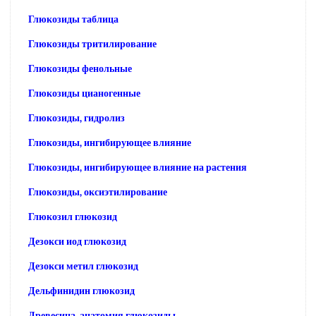
Глюкозиды таблица
Глюкозиды тритилирование
Глюкозиды фенольные
Глюкозиды цианогенные
Глюкозиды, гидролиз
Глюкозиды, ингибирующее влияние
Глюкозиды, ингибирующее влияние на растения
Глюкозиды, оксиэтилирование
Глюкозил глюкозид
Дезокси иод глюкозид
Дезокси метил глюкозид
Дельфинидин глюкозид
Древесина, анатомия глюкозиды