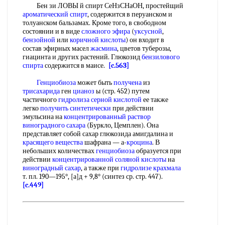
Бен зи ЛОВЫ й спирт СеНзСНаОН, простейщий
ароматический спирт
, содержится в перуанском и
толуанском бальзамах. Кроме того, в свободном
состоянии и в виде
сложного эфира
(
уксусной
,
бензойной
или
коричной кислоты
) он входит в
состав эфирных масел
жасмина
, цветов туберозы,
гиацинта и других растений. Глюкозид
бензилового
спирта
содержится в маисе.
[c.563]
Генциобиоза
может быть
получена
из
трисахарида
ген
цианоз
ы (стр. 452) путем
частичного
гидролиза серной кислотой
ее также
легко
получить
синтетически
при действии
эмульсина на
концентрированный раствор
виноградного сахара
(Буркло, Цемплен). Она
представляет собой сахар глюкозида амигдалина и
красящего вещества
шафрана — а-
кроцина
. В
небольших количествах
генциобиоза
образуется при
действии
концентрированной соляной кислоты
на
виноградный сахар
, а также при
гидролизе крахмала
т. пл. 190—195°, [а]д + 9,8° (синтез ср. стр. 447).
[c.449]