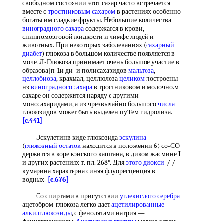
свободном состоянии этот сахар часто встречается
вместе с
тростниковым сахаром
в растениях особенно
богаты им сладкие фрукты. Небольшие количества
виноградного сахара
содержатся в крови,
спипномозговой жидкости и лимфе людей и
животных. При некоторых заболеваниях (
сахарный
диабет
) глюкоза в большом количестве появляется в
моче. Л-Глюкоза принимает очень большое участие в
образова[п-1и ди- и полисахаридов
мальтоза
,
целлобиоза
, крахмал, целлюлоза
целиком
построены
нз
виноградного сахара
в тростниковом и молочно.м
сахаре он содержится наряду с другими
моносахаридами, а из чрезвычайно большого
числа
глюкозидов может быть выделен пуТем гидролиза.
[c.441]
Эскулетинв виде глюкозида
эскулина
(
глюкозный остаток
находится в положении 6) со-СО
держится в коре конского каштана, в диком жасмине I
и других растениях т. пл. 268°. Для
этого диокси
-/ /
кумарина характерна синяя флуоресценция в
водных
[c.676]
Со спиртами в присутствии
углекислого серебра
ацетобром-глюкоза легко дает
ацетилированные
алкилглюкозиды
, с фенолятами натрия —