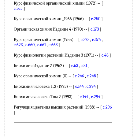
Курс физической органический химии (1972) -- [
c.365
]
Курс органической химии _1966 (1966) -- [
c.250
]
Органическая химия Издание 4 (1970) -- [
c.173
]
Курс органической химии (1955) -- [
c.373
,
c.374
,
c.623
,
c.660
,
c.661
,
c.663
]
Курс физиологии растений Издание 3 (1971) -- [
c.48
]
Биохимия Издание 2 (1962) -- [
c.63
,
c.81
]
Курс органической химии (0) -- [
c.246
,
c.248
]
Биохимия человека Т.2 (1993) -- [
c.144
,
c.294
]
Биохимия человека Том 2 (1993) -- [
c.144
,
c.294
]
Регуляция цветения высших растений (1988) -- [
c.296
]