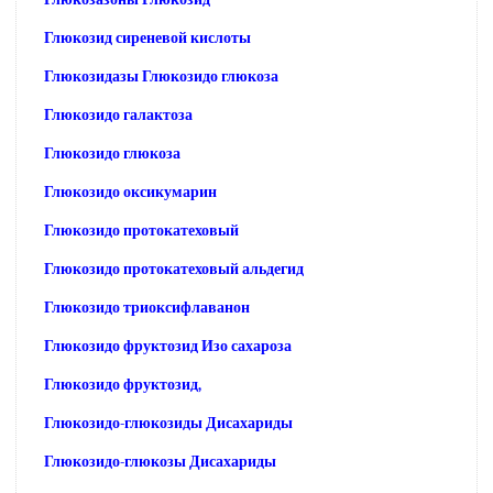
Глюкозид сиреневой кислоты
Глюкозидазы Глюкозидо глюкоза
Глюкозидо галактоза
Глюкозидо глюкоза
Глюкозидо оксикумарин
Глюкозидо протокатеховый
Глюкозидо протокатеховый альдегид
Глюкозидо триоксифлаванон
Глюкозидо фруктозид Изо сахароза
Глюкозидо фруктозид,
Глюкозидо-глюкозиды Дисахариды
Глюкозидо-глюкозы Дисахариды