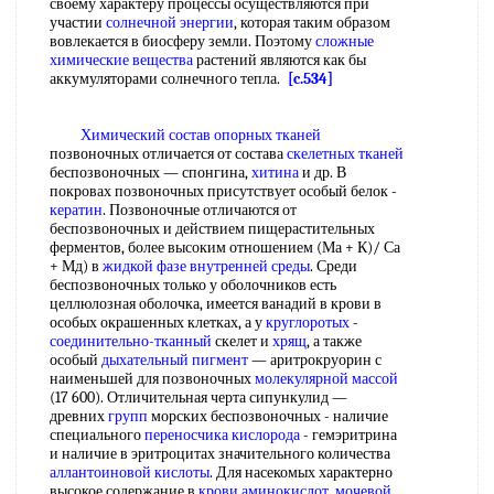
своему характеру процессы осуществляются при
участии
солнечной энергии
, которая таким образом
вовлекается в биосферу земли. Поэтому
сложные
химические вещества
растений являются как бы
аккумуляторами солнечного тепла.
[c.534]
Химический состав
опорных тканей
позвоночных отличается от состава
скелетных тканей
беспозвоночных — спонгина,
хитина
и др. В
покровах позвоночных присутствует особый белок -
кератин
. Позвоночные отличаются от
беспозвоночных и действием пищерастительных
ферментов, более высоким отношением (Ма + К)/ Са
+ Мд) в
жидкой фазе
внутренней среды
. Среди
беспозвоночных только у оболочников есть
целлюлозная оболочка, имеется ванадий в крови в
особых окрашенных клетках, а у
круглоротых
-
соединительно-тканный
скелет и
хрящ
, а также
особый
дыхательный пигмент
— аритрокруорин с
наименьшей для позвоночных
молекулярной массой
(17 600). Отличительная черта сипункулид —
древних
групп
морских беспозвоночных - наличие
специального
переносчика кислорода
- гемэритрина
и наличие в эритроцитах значительного количества
аллантоиновой кислоты
. Для насекомых характерно
высокое содержание в
крови аминокислот
,
мочевой