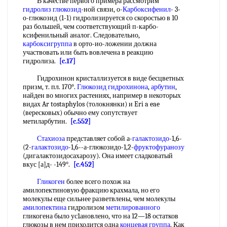
В качестве первого примера рассмотрим
гидролиз глюкозид
-ной связи, о-
Карбоксифенил
- 3-
о-глюкозид (1-1) гидролизируется со скоростью в 10
раз большей, чем соответствующий п-карбо-
ксифенильный аналог. Следовательно,
карбоксигруппа
в орто-ио-ложении должна
участвовать или быть вовлечена в реакцию
гидролиза.
[c.17]
Гидрохинон кристаллизуется в виде бесцветных
призм, т. пл. 170°.
Глюкозид гидрохинона
,
арбутин
,
найден во многих растениях, например в некоторых
видах Ar tostaphylos (толокнянки) и Eri a eae
(вересковых) обычно ему сопутствует
метиларбутин.
[c.552]
Стахиоза
представляет собой а-
галактозидо
-1,6-
(2-
галактозидо
-1,6--а-глюкозидо-1,2-
фруктофуранозу
(дигалактозидосахарозу). Она имеет сладковатый
вкус [а]д- -149°.
[c.452]
Гликоген
более всего похож на
амилопектиновую фракцию крахмала, но его
молекулы еще сильнее разветвлены, чем молекулы
амилопектина
гидролизом
метилированного
гликогена было ус1ановлено, что на 12—18 остатков
глюкозы в нем приходится одна
концевая группа
. Как