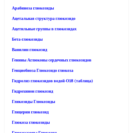
Арабиноза глюкозиды
Ацетальная структура глюкозидо
Ацетильные группы в глюкозидах
Бета-глюкозиды
Ванилин глюкозид
Генины Аглюконы сердечных глюкозидов
Генциобиоза Глюкозидо глюкоза
Гидролиз глюкозидов водой-О18 (таблица)
Гидрохинон глюкозид
Гликозиды Глюкозиды
Глицерин глюкозид
Глюкоза глюкозиды
Глюкозазоны Глюкозид