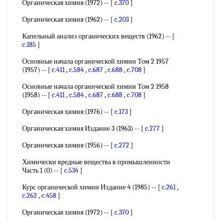
Органическая химия (1972) -- [
c.370
]
Органическая химия (1962) -- [
c.203
]
Капельный анализ органических веществ (1962) -- [
c.185
]
Основные начала органической химии Том 2 1957
(1957) -- [
c.411
,
c.584
,
c.687
,
c.688
,
c.708
]
Основные начала органической химии Том 2 1958
(1958) -- [
c.411
,
c.584
,
c.687
,
c.688
,
c.708
]
Органическая химия (1976) -- [
c.173
]
Органическая химия Издание 3 (1963) -- [
c.277
]
Органическая химия (1956) -- [
c.272
]
Химически вредные вещества в промышленности
Часть 1 (0) -- [
c.534
]
Курс органической химии Издание 4 (1985) -- [
c.261
,
c.262
,
c.458
]
Органическая химия (1972) -- [
c.370
]