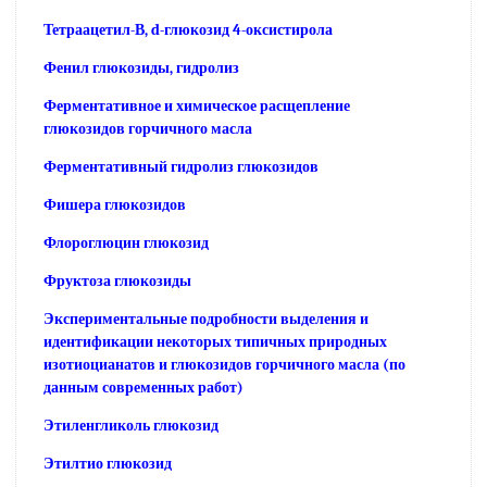
Тетраацетил-В, d-глюкозид 4-оксистирола
Фенил глюкозиды, гидролиз
Ферментативное и химическое расщепление
глюкозидов горчичного масла
Ферментативный гидролиз глюкозидов
Фишера глюкозидов
Флороглюцин глюкозид
Фруктоза глюкозиды
Экспериментальные подробности выделения и
идентификации некоторых типичных природных
изотиоцианатов и глюкозидов горчичного масла (по
данным современных работ)
Этиленгликоль глюкозид
Этилтио глюкозид