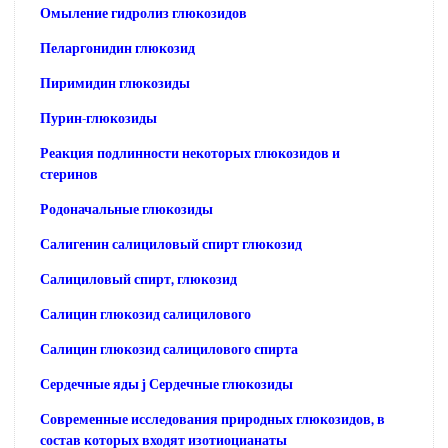
Омыление гидролиз глюкозидов
Пеларгонидин глюкозид
Пиримидин глюкозиды
Пурин-глюкозиды
Реакция подлинности некоторых глюкозидов и
стеринов
Родоначальные глюкозиды
Салигенин салициловый спирт глюкозид
Салициловый спирт, глюкозид
Салицин глюкозид салицилового
Салицин глюкозид салицилового спирта
Сердечные яды j Сердечные глюкозиды
Современные исследования природных глюкозидов, в
состав которых входят изотиоцианаты