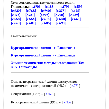
Смотреть страницы где упоминается термин
Глюкозиды
:
[c.190]
[c.178]
[c.179]
[c.592]
[c.632]
[c.768]
[c.940]
[c.378]
[c.145]
[c.177]
[c.231]
[c.297]
[c.298]
[c.439]
[c.558]
[c.564]
[c.616]
[c.640]
[c.661]
[c.661]
[c.681]
[c.685]
[c.693]
Смотреть главы в:
Курс органической химии -> Глюкозиды
Курс органической химии -> Глюкозиды
Химико-технические методы исследования Том
3 -> Глюкозиды
Основы неорганической химии для студентов
нехимических специальностей (1989) -- [
c.271
]
Общая химия (1987) -- [
c.426
]
Курс органической химии (1965) -- [
c.336
]