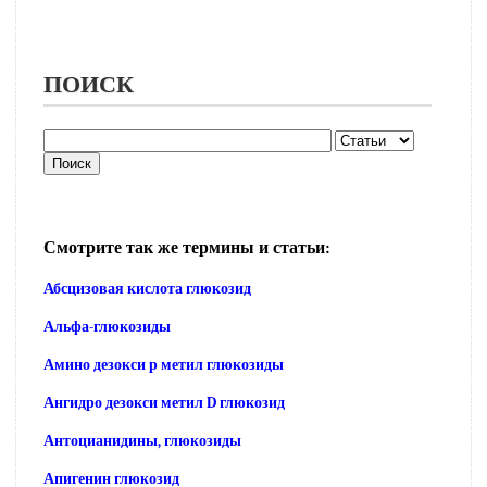
ПОИСК
Смотрите так же термины и статьи:
Абсцизовая кислота глюкозид
Альфа-глюкозиды
Амино дезокси р метил глюкозиды
Ангидро дезокси метил D глюкозид
Антоцианидины, глюкозиды
Апигенин глюкозид