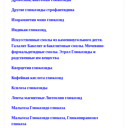
Другие глюкозиды строфантидина
Изорамнетин моно глюкозид
Индикан глюкозид,
Искусственные смолы из каменноугольного дегтя.
Галалит Бакелит и бакелитовые смолы. Мочевино-
формальдегидные смолы. Этрол Глюкозиды и
родственные им вещества
Кверцетин глюкозиды
Кофейная кислота глюкозид
Ксилоза глюкозиды
Ленты магнитные Лютеолин глюкозид
Мальтоза Глюкозидо глюкоза
Мальтоза Глюкозидо глюкоза, Глюкопиранозил
глюкоза