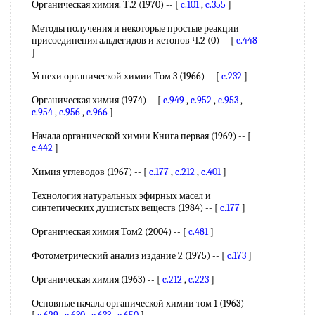
Органическая химия. Т.2 (1970) -- [
c.101
,
c.355
]
Методы получения и некоторые простые реакции
присоединения альдегидов и кетонов Ч.2 (0) -- [
c.448
]
Успехи органической химии Том 3 (1966) -- [
c.232
]
Органическая химия (1974) -- [
c.949
,
c.952
,
c.953
,
c.954
,
c.956
,
c.966
]
Начала органической химии Книга первая (1969) -- [
c.442
]
Химия углеводов (1967) -- [
c.177
,
c.212
,
c.401
]
Технология натуральных эфирных масел и
синтетических душистых веществ (1984) -- [
c.177
]
Органическая химия Том2 (2004) -- [
c.481
]
Фотометрический анализ издание 2 (1975) -- [
c.173
]
Органическая химия (1963) -- [
c.212
,
c.223
]
Основные начала органической химии том 1 (1963) --