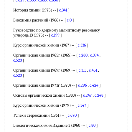
[
c.629
,
c.630
,
c.633
,
c.650
]
История химии (1975) -- [
c.341
]
Биохимия растений (1966) -- [
c.0
]
Руководство по ядерному магнитному резонансу
углерода 13 (1975) -- [
c.199
]
Курс органической химии (1967) -- [
c.336
]
Органическая химия 1965г (1965) -- [
c.280
,
c.394
,
c.523
]
Органическая химия 1969г (1969) -- [
c.313
,
c.451
,
c.523
]
Органическая химия 1973г (1973) -- [
c.296
,
c.424
]
Основы органической химии (1983) -- [
c.247
,
c.248
]
Курс органической химии (1979) -- [
c.347
]
Успехи стереохимии (1961) -- [
c.670
]
Биологическая химия Издание 3 (1960) -- [
c.80
]