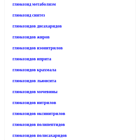
глюкозид метаболизм
глюкозид синтез
глюкозидов дисахаридов
глюкозидов жиров
глюкозидов изонитрилов
глюкозидов иприта
глюкозидов крахмала
глюкозидов льюисита
глюкозидов мочевины
глюкозидов нитрилов
глюкозидов оксинитрилов
глюкозидов полипептидов
глюкозидов полисахаридов