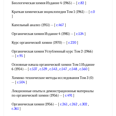
Биологическая химия Издание 4 (1965) -- [
c.82
]
Краткая химическая энциклопедия Том 1 (1961) -- [
c.0
]
Капельный анализ (1951) -- [
c.467
]
Органическая химия Издание 4 (1981) -- [
c.534
]
Курс органической химии (1970) -- [
c.220
]
Органическая химия Углубленный курс Том 2 (1966)
-- [
c.95
]
Основные начала органической химии Том 1 Издание
6 (1954) -- [
c.537
,
c.539
,
c.543
,
c.547
,
c.548
,
c.560
]
Химико-технические методы исследования Том 3 (0)
-- [
c.504
]
Лекционные опыты и демонстрационные материалы
по органической химии (1956) -- [
c.491
]
Органическая химия (1956) -- [
c.261
,
c.262
,
c.302
,
c.361
]