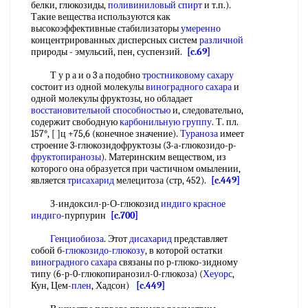
белки, глюкозиды,
поливиниловый спирт
и т.п.).
Такие вещества используются как
высокоэффективные стабилизаторы
умеренно
концентрированных дисперсных систем
различной
природы - эмульсий, пен, суспензий.
[c.69]
Т у р а и о 3 а подобно
тростниковому сахару
состоит из одной молекулы
виноградного сахара
и
одной молекулы фруктозы, но обладает
восстановительной способностью
и, следовательно,
содержит свободную
карбонильную группу
. Т. пл.
157°, [ ]ц +75,6 (конечное значение).
Тураноза
имеет
строение 3-глюкозндофруктозы (3-а-глюкозидо-р-
фруктопиранозы
). Материнским веществом, из
которого она образуется при частичном омылении,
является
трисахарид
мелецитоза (стр, 452).
[c.449]
З-индоксил-р-О-глюкозид
индиго красное
индиго
-пурпурин
[c.700]
Генциобиоза
. Этот
дисахарид
представляет
собой б-
глюкозидо-глюкозу
, в которой остатки
виноградного сахара
связаны по р-глюко-зидному
типу (6-р-0-глюкопиранозил-0-глюкоза) (
Хеуорс
,
Кун, Цем-
плен
, Хадсон)
[c.449]