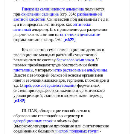
Глюкозид салицилового альдегида
получается
при
окислении салицина
(стр. 564)
разбавленной
азотной кислотой
. Он известен под названием г е л и
ц и н и представляет интерес как
оптически
активный
альдегид. Его применение для разделения
рацемических а.минов на
оптически деятельные
формы описано на стр. 136.
[c.629]
Как известно, семена эволюционно древних и
эволюционно молодых растений существенно
различаются по составу
белкового комплекса
. У
первых преобладают труднорастворимые белки
глютелины
, у вторых-
четко
растворимые альбумины
.
Вместе с эволюцией белковой основы организмов
идет и эволюция алкалоидов, терпенов, глюкозидов и
т.д. В
процессе совершенствования
ферментных
систем, приводящего к снижению энергетического
уровня реакций, становятся возможными переход
[c.189]
П1. ПАВ, обладающие способностью к
образованию гелеподобных структур в
адсорбционных слоях
и объемах фаз
(высокомолекулярные природные или синтетические
соединения с большим
числом полярных
групп
-