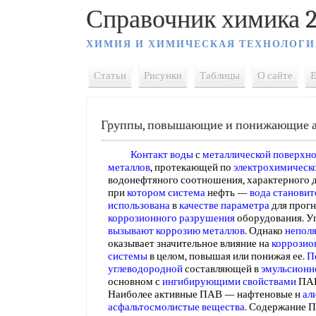
Справочник химика 2
ХИМИЯ И ХИМИЧЕСКАЯ ТЕХНОЛОГИ
Статьи
Рисунки
Таблицы
О сайте
E
Группы, повышающие и понижающие а
Контакт воды
с
металлической поверхн
металлов
, протекающей по
электрохимическ
водонефтяного соотношения, характерного 
при
котором система
нефть —
вода становит
использована
в
качестве параметра
для прог
коррозионного разрушения
оборудования. У
вызывают коррозию металлов
. Однако
неполя
оказывает значительное влияние на
коррозио
системы
в целом, повышая или понижая ее.
П
углеводородной
составляющей в
эмульсионн
основном с
ингибирующими свойствами
ПАВ
Наиболее активные ПАВ — нафтеновые н
ал
асфальтосмолистые вещества
. Содержание 