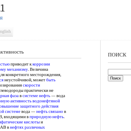
1
Я
nglish
ктивность
ПОИСК
остью
приводит к
коррозии
ому механизму
. Величина
для конкретного месторождения,
ся
неустойчивой, может
быть
нозирования
скорости
глеводороды практически не
рная фаза
в
системе нефть
— вода
нную активность
водонефтяной
овышение защитного
действия
ой системе
вода —
нефть связано
в
, входящими в
природную нефть
.
ифатические кислоты
и
ПАВ в
нефтях различных