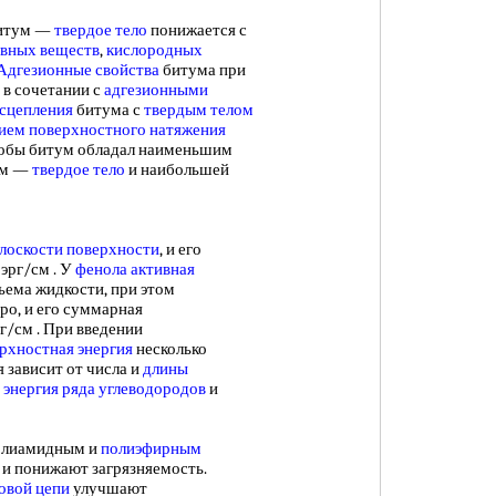
битум —
твердое тело
понижается с
ивных веществ
,
кислородных
Адгезионные свойства
битума при
в сочетании с
адгезионными
сцепления
битума с
твердым телом
ием поверхностного натяжения
чтобы битум обладал наименьшим
ум —
твердое тело
и наибольшей
лоскости поверхности
, и его
 эрг/см . У
фенола активная
ъема жидкости, при этом
ро, и его суммарная
г/см . При введении
рхностная энергия
несколько
 зависит от числа и
длины
 энергия
ряда углеводородов
и
полиамидным и
полиэфирным
 и понижают загрязняемость.
овой цепи
улучшают