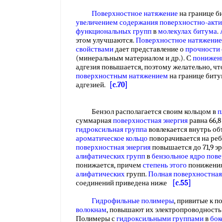
Поверхностное натяжение
на границе 
увеличением содержания
поверхностно-акт
функциональных групп
в
молекулах битума
.
этом улучшаются.
Поверхностное натяжение
свойствами
дает представление о
прочности 
(минеральным материалом и др.). С
понижен
адгезия повышается, поэтому желательно, 
поверхностным натяжением
на границе бит
адгезией.
[c.70]
Бензол располагается своим кольцом в
п
суммарная
поверхностная энергия
равна 66,8
гидроксильная группа
вовлекается внутрь об
ароматическое кольцо
поворачивается на реб
поверхностная энергия
повышается до 71,9 эр
алифатических групп
в
бензольное ядро
пове
понижается, причем
степень этого
понижения
алифатических
групп.
Полная поверхностная
соединений приведена ниже
[c.55]
Гидрофильные полимеры
, привитые к 
волокнам
, повышают их электропроводность
Полимеры с
гидроксильными группами
в
бок