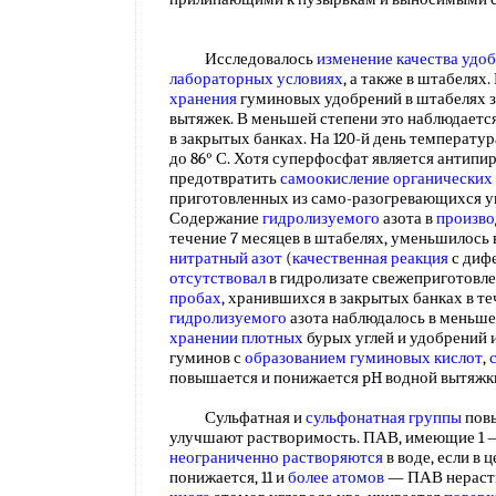
Исследовалось
изменение качества удо
лабораторных условиях
, а также в штабелях
хранения
гуминовых удобрений в штабелях 
вытяжек. В меньшей степени это наблюдаетс
в закрытых банках. На 120-й день температу
до 86° С. Хотя суперфосфат является антипир
предотвратить
самоокисление органических
приготовленных из само-разогревающихся у
Содержание
гидролизуемого
азота в
произво
течение 7 месяцев в штабелях, уменьшилось в
нитратный азот
(
качественная реакция
с диф
отсутствовал
в гидролизате свежеприготовле
пробах
, хранившихся в закрытых банках в те
гидролизуемого
азота наблюдалось в меньше
хранении плотных
бурых углей и удобрений 
гуминов с
образованием гуминовых кислот
,
повышается и понижается pH водной вытяж
Сульфатная и
сульфонатная группы
пов
улучшают растворимость. ПАВ, имеющие 1 — 
неограниченно растворяются
в воде, если в
понижается, 11 и
более атомов
— ПАВ нераств