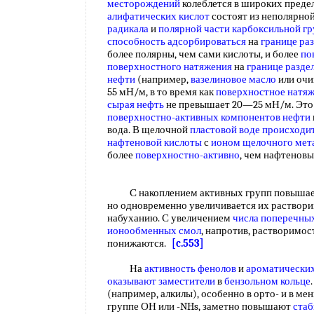
месторождений
колеблется в широких преде
алифатических кислот
состоят из неполярно
радикала
и
полярной части
карбоксильной г
способность адсорбироваться
на
границе ра
более полярны, чем сами кислоты, и более
по
поверхностного натяжения
на
границе разде
нефти
(например,
вазелиновое масло
или очи
55 мН/м, в то время как
поверхностное натя
сырая нефть
не превышает 20—25 мН/м. Это 
поверхностно-активных компонентов нефти
вода. В щелочной
пластовой воде
происходит
нафтеновой кислоты
с
ионом щелочного мет
более
поверхностно-активно
, чем нафтенов
С накоплением активных групп повыша
но одновременно увеличивается их растворим
набуханию. С увеличением
числа поперечных
ионообменных смол
, напротив, растворимос
понижаются.
[c.553]
На
активность фенолов
и
ароматически
оказывают заместители
в
бензольном кольце
(например, алкилы), особенно в орто- и в ме
группе ОН или -NHs, заметно повышают
ста