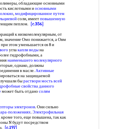
 полимеры, обладающие основными
ость кислотными и
основными
олокно
,
модифицированное путем
льциевой
соли, имеет
повышенную
леющим пеплом.
[c.356]
акций к низкомолекулярным, от
, значение Омо понижается, а Овм
о при этом уменьшается os 8 и
вого
угла
капли воды
на
более гидрофобными, а
ения
наименьшего молекулярного
оторые, однако, должны
оединения в масле.
Активные
бироваться на защищаемой
 улучшали бы
раствори мость
всей
дрофобные свойства
данного
е
может быть отдано
солям
епторы электронов
. Они сильно
пара-положениях
.
Электрофильная
 кроме того, еще повышена, так как
Ионы N будут посредством
ен.
[c.197]