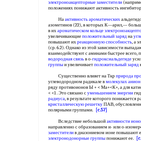
электроноакцепторные заместители
(наприме
положениях понижают активность ингибито
На
активность ароматических
альдегидо
азометинов (22), в которых К—арил,— боль
в их
ароматическом кольце
электроноакцепт
увеличивающие
положительный заряд
на
угл
повышают их
реакционную способность
, а
(ср. 6.2). Однако из этой зависимости выпада
взаимодействуют с аминами быстрее всего, 
водородная связь
в о-
гидроксиальдегиде
уси
группы
и увеличивает
положительный заряд
Существенно влияет на Ткр
природа пр
углеводородном радикале в
молекулах анион
ряду противоионов Ы + < Ма+<К+, а для кат
< <1 . Это связано с
уменьшением энергии
гид
радиуса
, в результате которого понижается
кристаллическую решетку
ПАВ, обусловленн
полярными группами.
[c.57]
Вследствие небольшой
активности ионо
направленно с образованием и- или о-изомер
заместители
в диазониевом ионе повышают 
электронодонорные группы
понижают ее.
[c