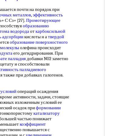
ышается почти на порядок при
очных металлов
,
эффективность
+ С Сз+ [27].
Промотирующее
способствуя
образованию
тома водорода
от
карбоксильной
ь адсорбции
кислоты н а
твердой
яется
образование поверхностного
 молекулы
олефина происходит
одукта
его дегидрирования. При
ате палладия
добавки N02 заметно
ацетату и способствовали
ктивность палладиевого
я также при добавках галогенов.
 условий
операций осаждения
 кроме активности, задачи, стоящие
оложных изложенным условий ее
ческий осадок при
формовании
к тонкопористому
катализатору
о большей частью понижает
меньшает
коэффициент
щественно повышается с
центрации, и с
увеличением