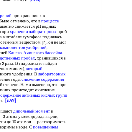
брений
при хранении х в
. Было отмечено, что в
процессе
заметно снижается pH водных
я при
хранении лабораторных
проб
ра в штабеле гумофоса поднялась
оген-ным веществом [7], он не мог
компонентов удобрений
,
глей
Канско-Ачинского бассейна
.
дственных пробах
, хранившихся в
 2 раза. В гидролизате найден
ениламином),
который
нного удобрения. В
лабораторных
чение года,
снижение содержания
й степени. Нами выяснено, что при
из них происходит окисление
содержание активных
кислых групп
ки.
[c.49]
ышают
дипольный момент
и
3 атома углеводорода в цепи,
 цепи до 10 атомов — растворимость
оримы в воде. С
повышением