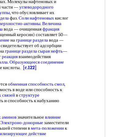
лах. Молекулы нафтеновых и
й части —
углеводородного
руппы
, что обусловливает их
здела
фаз.
Соли нафтеновых
кислог
верхностно-активны
.
Величина
ла
вода — очищенная
фракция
щенный керосин) составляет 50—
жение
на
границе раздела
вода —
свидетельствует об адсорбции
на
границе раздела
сырая нефть
—
 реакция
взаимодействия
алла
.
Образующееся соединение
ые кислоты.
[c.122]
ется
обменная способность смол
,
ость в воде или способность к
 связей
в
структуре
ть и способность к набуханию
х аминов
значительное
влияние
.
Электроно-донорные
заместители
ньшей степени в
мета-положении
к
билизирующее действие