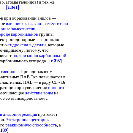
р, атомы галоидов) в тех же
ра.
[c.341]
в при образовании анилов —
шое
влияние оказывают заместители
орные заместители
,
ероде карбонильной
группы,
 электронодонорные — понижают
ют о-
гидроксиальдегиды
, которые
по-видимому, потому, что
ливает
поляризацию карбонильной
карбонильного углерода.
[c.397]
отивоиона
. При одинаковом
-активных ПАВ Ткр повышается в
ионактивных ПАВ — в ряду С1 -<Вг
ратации при увеличении
ионного
 разрушающее
действие воды
на
ое ее взаимодействием с
в
диазония реакция
протекает
ов.
Электроноакцепторные
его
реакционную способность
, а
.189]