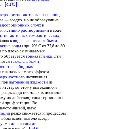
нию
[c.175]
верхностно-активные
на
границе
да
— воздух, но не образующие
адсорбционных слоях
и
и,
истинно растворимыми
в воде.
стно-активных гомологических
бавок к
воде являются
слабыми
жение воды
(при 20° С от 72,8 до 50
ие по плохо смачиваемым
его образуется
тонкая пленка
. Эти
ляются
также слабыми
ивость свободных
м так называемого эффекта
верхностного
натяжения).
я
при
вытекании жидкости
из
пятствуют этому вытеканию и
 разрыва до нескольких десятков
му их действия) типа терпинеола
ей при флотации. Во
еустойчивой, легко
тации
резко снижается и процессом
слабом вспенивателе всегда
руемыми частицами
,
 ними в пену).
[c.66]