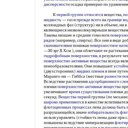
дисперсности
осадка примерно по уравне
К
первой группе относятся
вещества,
по
жидкость
— газ и
прежде всего
на
границе во
коллоидных фаз (структур) ни в объеме, ни в
являющиеся низкомолекулярньши веществам
Таковы низшие и средние гомологи
поверхно
рядов
(например, спирты). Все они в виде до
смачивателями
понижая
поверхностное натя
—30 эрг X Хсм ), они облегчают ее растекан
гидрофобным поверхностям
, в результате ч
поверхностно-активные вещества
всегда яв
пенообразователями. Они повышают
устойч
(двухсторонних)
жидких пленок
в пене путе
Маранго-ни — Гиббса (местные
разности по
Вследствие растяжения
адсорбционного сло
пленки
поверхностно-активные вещества
пре
увеличивают
время существования
пленки до
секунд.
Вещества первой
группы (по механиз
широко применяются
в качестве вспепивател
флотационных процессах
пена
должна быть
н
разрушающейся, иначе
избирательность фло
нельзя управлять (стойкость пены даже при 
повышена вследствие минерализации
флоти
прилипающими к пузырькам и выносимыми с