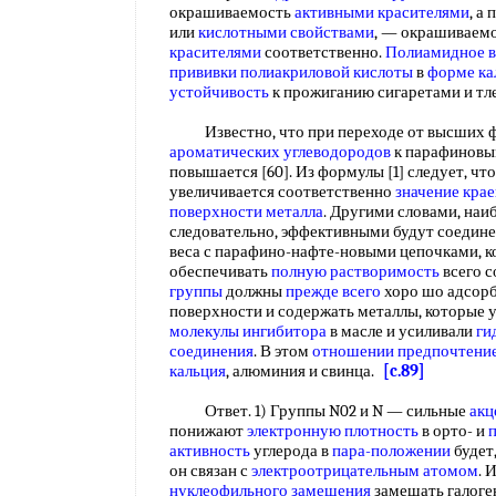
окрашиваемость
активными красителями
, а
или
кислотными свойствами
, — окрашиваем
красителями
соответственно.
Полиамидное в
прививки полиакриловой кислоты
в
форме ка
устойчивость
к прожиганию сигаретами и т
Известно, что при переходе от высших фр
ароматических углеводородов
к парафиновым
повышается [60]. Из формулы [1] следует, чт
увеличивается соответственно
значение крае
поверхности металла
. Другими словами, наи
следовательно, эффективными будут соедин
веса с парафино-нафте-новыми цепочками, к
обеспечивать
полную растворимость
всего с
группы
должны
прежде всего
хоро шо адсор
поверхности и содержать металлы, которые
молекулы ингибитора
в масле и усиливали
ги
соединения
. В этом
отношении предпочтени
кальция
, алюминия и свинца.
[c.89]
Ответ. 1) Группы N02 и N — сильные
акц
понижают
электронную плотность
в орто- и
активность
углерода в
пара-положении
будет,
он связан с
электроотрицательным атомом
. 
нуклеофильного замещения
замещать галог