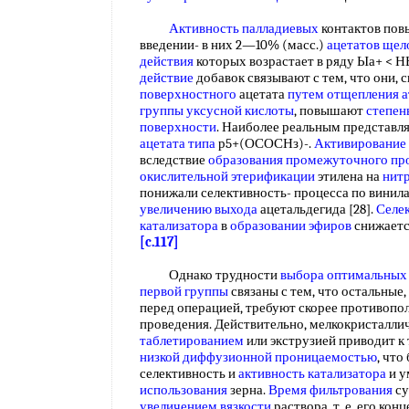
Активность палладиевых
контактов пов
введении- в них 2—10% (масс.)
ацетатов щел
действия
которых возрастает в ряду Ыа+ < НЬ
действие
добавок связывают с тем, что они, 
поверхностного
ацетата
путем отщепления
а
группы
уксусной кислоты
, повышают
степен
поверхности
. Наиболее реальным представл
ацетата типа
р5+(ОСОСНз)-.
Активирование
вследствие
образования промежуточного пр
окислительной этерификации
этилена на
нитр
понижали селективность- процесса по винил
увеличению выхода
ацетальдегида [28].
Селе
катализатора
в
образовании эфиров
снижаетс
[c.117]
Однако трудности
выбора оптимальных
первой группы
связаны с тем, что остальные,
перед операцией, требуют скорее противоп
проведения. Действительно, мелкокристалли
таблетированием
или экструзией приводит 
низкой
диффузионной проницаемостью
, чт
селективность и
активность катализатора
и у
использования
зерна.
Время фильтрования
су
увеличением вязкости
раствора, т. е. его кон