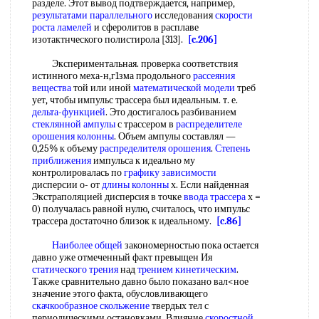
разделе. Этот вывод подтверждается, например,
результатами параллельного
исследования
скорости
роста ламелей
и сферолитов в расплаве
изотактнческого полистирола [313].
[c.206]
Экспериментальная. проверка соответствия
истинного меха-н,г1зма продольного
рассеяния
вещества
той или иной
математической модели
треб
ует, чтобы импульс трассера был идеальным. т. е.
дельта-функцией
. Это достигалось разбиванием
стеклянной ампулы
с трассером в
распределителе
орошения колонны
. Объем ампулы составлял —
0,25% к объему
распределителя орошения
.
Степень
приближения
импульса к идеально му
контролировалась по
графику зависимости
дисперсии о- от
длины колонны
х. Если найденная
Экстраполяцией дисперсия в точке
ввода трассера
х =
0) получалась равной нулю, считалось, что импульс
трассера достаточно близок к идеальному.
[c.86]
Наиболее общей
закономерностью пока остается
давно уже отмеченный факт превыщен Ия
статического трения
над
трением кинетическим
.
Также сравнительно давно было показано вал<ное
значение этого факта, обусловливающего
скачкообразное скольжение
твердых тел с
периодическими остановками. Влияние
скоростной