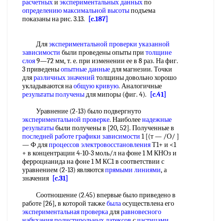
расчетных
и
экспериментальных данных
по
определению максимальной высоты
подъема
показаны на рис. 3.13.
[c.187]
Для
экспериментальной проверки
указанной
зависимости
были проведены опыты при
толщине
слоя
9—72 мм, т. е. при изменении ее в 8 раз. На фиг.
3 приведены
опытные данные
для магнезии. Точки
для
различных значений
толщины довольно хорошо
укладываются на
общую кривую
. Аналогичные
результаты получены
для мипоры (фиг. 4).
[c.41]
Уравнение (2-13) было подвергнуто
экспериментальной проверке
. Наиболее
надежные
результаты
были получены в [20, 52]. Полученные в
последней работе
графики зависимости
1 [(т — /О/ ]
— Ф для
процессов электровосстановления
Т1+ и <1
+ в концентрации 4-10-3 моль/л на фоне 1 М КНОз и
ферроцианида на фоне 1 М КС1 в соответствии с
уравнением (2-13) являются
прямыми линиями
, а
значения
[c.31]
Соотношение (2.45) впервые было приведено в
работе [26], в которой также
была
осуществлена его
экспериментальная проверка
для
равновесного
набухания
полистирольных латексов
с
частицами