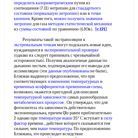
определить калориметрическим
путем из
соотношения (7.11) энтропию для
стандартного
состояния
(
нормальную энтропию
) или в
точке
кипения
. Кроме того,
можно получить
значения
энтропии
для газа
методом статистической механики
из
суммы состояний
по уравнению (б.Юв).
[c.121]
Результаты такой экстраполяции к
экстремальным точкам
могут подсказать новые идеи,
нуждающиеся в
экспериментальной проверке
(однако их следует принимать с чрезвычайной
осторожностью). Получив аналогичные данные по
дыханию листьев, подтверждающие его выводы для
ассимиляции (эти
данные опубликованы
не были),
Блэкман выдвинул предположение, что при
соответствующих
изменениях температурных
и
временных коэффициентов
примененная схема
,
возможно, окажется пригодной для описания
температурной зависимости
самых разнообразных
метаболических процессов
. Он утверждал, что для
фотосинтеза эта зависимость действительно
экспоненциальна, причем Qlo равен приблизительно
2 однако при
температуре выше
25° С вступает в
силу
фактор
времени , действие которого сказывается тем
сильнее, чем
выше температура
. По предположению
Блэкмана, это происходит вследствие