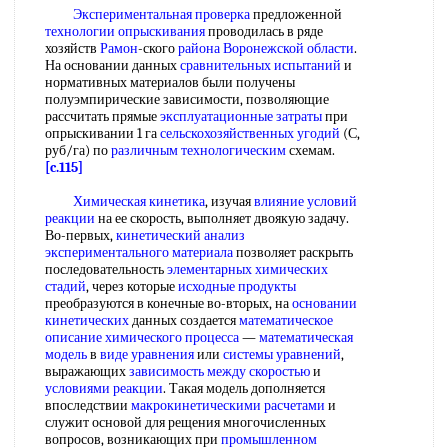
Экспериментальная проверка
предложенной
технологии опрыскивания
проводилась в ряде
хозяйств
Рамон
-ского
района Воронежской области
.
На основании данных
сравнительных испытаний
и
нормативных материалов были получены
полуэмпирические зависимости, позволяющие
рассчитать прямые
эксплуатационные затраты
при
опрыскивании 1 га
сельскохозяйственных угодий
(С,
руб/га) по
различным технологическим
схемам.
[c.115]
Химическая кинетика
, изучая
влияние условий
реакции
на ее скорость, выполняет двоякую задачу.
Во-первых,
кинетический анализ
экспериментального материала
позволяет раскрыть
последовательность
элементарных химических
стадий
, через которые
исходные продукты
преобразуются в конечные во-вторых, на
основании
кинетических
данных создается
математическое
описание химического процесса
—
математическая
модель
в
виде уравнения
или
системы уравнений
,
выражающих
зависимость между скоростью
и
условиями реакции
. Такая модель дополняется
впоследствии
макрокинетическими расчетами
и
служит основой для рещения многочисленных
вопросов, возникающих при
промышленном