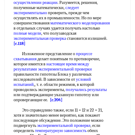
осуществлении реакции
. Разумеется, решения,
полученные математически,
следует
экспериментально
проверить, прежде чем
осуществлять их в промышленности. Но по мере
совершенствования
математического моделирования
в отдельных случаях удается получать настолько
полные модели
, что полузаводская
экспериментальная проверка
становится излишней.
[c.118]
Изложенное представление о
процессе
схватывания
делает понятным то противоречие,
которое имеется в
настоящее время
между
результатами
экспериментальной проверки
правильности гипотезы Блока у различных
исследователей. В зависимости от
условий
испытаний
,, т. е. области режимов, в которой
проводились эксперименты,
получались результаты
или подтверждающие указанную гипотезу или
опровергающие ее.
[c.204]
Это справедливо также, если 11 = 12 и 22 = 21,
хотя и значительно менее вероятно, как покажет
последующее обсуждение. Это положение можно
подвергнуть
экспериментальной проверке
, если
определить
температурную зависимость
обеих