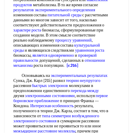
продуктов
метаболизма. В то же время согласие
результатов экспериментального определения
изменения состава
питательной среды
с рассчетными
данными во многом зависит от того, насколько
соответствуют действительности предположения о
характере роста
биомассы, сформулированные при
создании модели. В этом смысле соответствие
реально наблюдаемому
процессу уравнений
,
описывающих изменения состава
культуральной
среды
и являющихся следствия.ми
уравнения роста
биомассы,
является одновременно
и
проверкой
правильности
допущений, сделанных в
отношении
механизма
роста популяции.
[c.216]
Основываясь на
экспериментальных результатах
Суика, Дж. Карл [215] развил
теорию неупругого
рассеяния
быстрых электронов
молекулами в
предположении единственного
перехода между
двумя
электронными состояниями
, используя
первое
борновское приближение
п принцип Франка —
Кондона.
Интересная особенность
результата,
полученного в теории Дж. Карла, состоит в том, что в
зависимости от
типа симметрии
возбужденного
электронного состояния
в суммарном рассеянии
может проявиться или не проявиться то или иное
межъядерное расстояние молекулы
, причем при