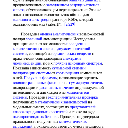
удовлетворительное совпадение
опытных данных
с
предположением о
замедленном разряде
катионов
железа
, обусловливающем перенапряжение. Эти же
опыты позволили вычислить ток обмена для
железного электрода
в растворе FeS04, который
оказался очень мал (табл. 17).
[c.519]
Проведена
оценка аналитических
возможностей
поляри
зованной
люминесценции. Исследована
принципиальная возможность
проведения
количественного анализа
двухкомпонентной
системы
, состоящей из
органических веществ
с
практически совпадающими
спектрами
люминесценции
, по их
поляризационным спектрам
.
Показана зависимость
суммарной степени
поляризации системы
от
соотнощения
компонентов
в ней.
Получены формулы
, позволяющие оценить
влияние различных факторов
на
суммарную степень
поляризации и
рассчитать значение
индивидуальной
интенсивности для каждого из
компонентов
системы
. Проведена
экспериментальная проверка
полученных
математических зависимостей
на
модельных смесях, состоящих из
представителей
класса
акридиновых красителей
, а также на ряде
оксипроизводных бензола
. Проверка подтвердила
правильность полученных
математических
выражений
, показала достаточную чувствительность