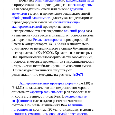
Почти все
опытные данные
но
конденсации пара
в присутствии некондеисирующегося
газа получены
на паровоздушной смеси или смеси с
другими
тяжелыми
газами, и применение рекомендованной
обобщенной зависимости
для случая конденсации из
пароводородной смеси без
соответствующей
экспериментальной
проверки является
некорректным, так как сведения о
влияний рода
газа
на интенсивность рассматриваемого процесса весьма
разноречивы.
Реальные скорости
пароводородной
Смеси в конденсаторах ЭХГ (Ке<400) значительно
отличаются от имевших место в опытах большинства
исследователей (Ке>ЮОО). Кроме того, в некоторых
ЭХГ применяются малогабаритные тенлообменники,
процессы в которых проходят при гидродинамически
и термически нестабилизированном течении смеси.
В литературе практически отсутствуют
рекомендации по методике их расчета.
[c.247]
Экспериментальная проверка формул
(5.4.1.10) и
(5.4.1.11) показывает, что они недостаточно хорошо
описывают
характер зависимости
р от скорости и ж
и, соответственно, от числа Reж. В
эксперименте
коэффициент
массоотдачи растет значительно
быстрее. При мальЕх значениях Reж
величина
погрешности
достигает 20 %, по-видимому, в связи с
неполным смачиванием
орошаемой поверхности
.