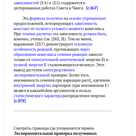
зависимостей
(2.4) и (2.5) содержится в
цитированных работах Смита и Чанга.
[c.167]
Эта
формула получена
на
основе упрощенных
предположений, игнорирующих
зависимость
констант
от
полного углового момента
комплекса.
При
точных расчетах
эта зависимость
должна быть
,
конечно, учтена (см. [262, 31). Тем не менее,
выражение (23.7) демонстрирует
основную
особенность реакций
, протекающих
через
образование комплекса
сечение реакции
зависит
только от
относительной кинетической
энергии Ei и
полной энергии
Е сталкивающихся молекул. Этот
вывод доступен
непосредственно
экспериментальной
проверке. Более того,
неизменность сечения при вариации расп[, еделения
внутренней энергии
партнеров (при неизменном Е)
является важиейп1им аргументом в пользу
статистического характера
распределения эпергии.
[c.272]
Смотреть страницы где упоминается термин
Экспериментальная проверка полученных