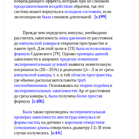
повреждающего эффекта, который при не слишком
продолжительном воздействии
обратим, так что
система может вернуться в
исходное состояние
, если
экспозиция не
была
слишком длительной.
[c.199]
Прежде чем определить импульс, необходимо
рассчитать зависимость
пика давления
от расстояния
до
импульсной камеры
в открытом пространстве и
пакете труб. Для этой цели в [73]
была
использована
формула
Садовского [79]. Однако
проверка данной
зависимости в широких
пределах изменения
экспериментальных условий
выявила значительную
погрешность (20—25%) в диапазоне 1,5—2 м от среза
импульсной камеры
, т. е. в той
области пространства
,
где обычно располагаются пакеты
труб
теплообменников
. Основываясь на
теории подобия
и
экспериментальных зависимостях
Ар от расстояния
до среза камеры х,
была
получена
более простая
формула
[c.105]
Была
также произведена
экспериментальная
проверка зависимости
амплитуды импульса
от
формы частиц
на датчике с
коротким отверстием
(
отношение длины
отверстия к диаметру 1 1). В этом
случае получилось
[c.44]