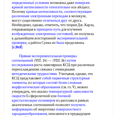
определенных условиях
возможна даже
инверсия
кривой
интенсивности относительно
оси абсцисс.
Поэтому
кривые интенсивности
,
соответствующие
различным
электронным переходам
в молекуле,
могут существенно
отличаться друг
от друга.
Необходимо, однако, отметить, что теория Дж. Карла,
открывающая в
принципе путь
для изучения
возбужденных электронных состояний
, не получила
в дальнейшем всесторонней
экспериментальной
проверки
, а работа Суика не
была
продолжена.
[c.263]
Прямая экспериментальная
проверка
соотношений
(VIU. 14) — (VIII. 16)
путем
исследования
роста ламелярных КСЦ при различных
переохлаждениях связана с очевидными
методическими трудностями
. Учитывая, однако, что
КСЦ представляют
собой
первичные структурные
элементы
, из
которых состоят
более сложные
морфологические образования
(см. гл. V), можно
утверждать, что анализ
температурной зависимости
скорости
G сферолитной или
блочной
кристаллизации полимеров
из расплава в рамках
аналогичных соотношений позволит
получить
информацию
об энергетике
поверхностного
зародышеобразования
, описанного в предыдущем