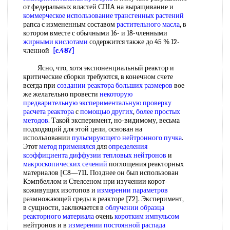
от федеральных властей США на выращивание и
коммерческое использование
трансгенных растений
рапса с измененным составом
растительного масла
, в
котором вместе с обычными 16- и 18-членными
жирными кислотами
содержится также до 45 % 12-
членной
[c.487]
Ясно, что, хотя экспоненциальный реактор и
критические сборки требуются, в конечном счете
всегда при
создании реактора
больших размеров
вое
же желательно провести
некоторую
предварительную
экспериментальную проверку
расчета реактора
с
помощью других
,
более простых
методов
. Такой эксперимент, но-видимому, весьма
подходящий для этой цели, основан на
использовании
пульсирующего нейтронного пучка
.
Этот
метод применялся
для
определения
коэффициента диффузии
тепловых нейтронов
и
макроскопических сечений
поглощения реакторных
материалов [С8—711. Позднее он был использован
Кэмпбеллом и Стелсеном нри изучении корот-
коживущих изотопов и
измерении параметров
размножающей среды в реакторе [72]. Эксперимент,
в сущности, заключается в
облучении образца
реакторного материала
очень
коротким импульсом
нейтронов и в
измерении постоянной
распада