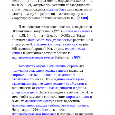
величин Г1 и Гг. Тогда можно определить как 12 — ц,
так и 22— 21, которые при условии справедливости
этого предположения
должны быть
одинаковыми. В
ранее упомянутой работе по а-метилстиролу и п-
хлорстиролу были получены разности 0,8
[c.480]
Для проверки этого соотношения, выведенного
Шулейкиным, подставим в (225)
числовые значения
т] — 0,01, б == 1, — а = 18,6, i o = 0,0015 см. Тогда
получим
зависимость между скоростью
растекания и
и радиусом Л,
графически представленную
на рис.
565 сплошной кривой. Как видно,
теоретическая
кривая
Шулейкина проходит близко к
экспериментальным точкам
Райдила.
[c.889]
Биосинтез жиров
.
Важнейшим сырьем
для
получения ряда
химических веществ
являются
жирные кислоты
—
основной компонент
растительного
масла. Эти
соединения обладают
различными физико-химическими свойствами
в
зависимости от
степени насыщенности
и
длины
углеродной цепи
. Задача исследователей состо-. ИТ в
том, чтобы изменить соотношение
жирных кислот
в
семенах
масличных культур
с целью достичь
максимального выхода
необходимого компонента
.
Например, в 1994 г.
была
закончена
экспериментальная проверка
и получено разрешение