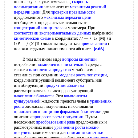
поскольку, как уже отмечалось,
скорость
полимеризации
не зависит от
механизма реакций
передачи цепи
. Для
проверки правильности
предложенного
механизма передачи цепи
необходимо определить зависимость от
концентраций инициатора
и мономера. При
соответствии экспериментальных данных
выбранной
кинетической схеме
в координатах // — / (1/ [М] ) и
1/Р — / (У [11 ) должны получиться
прямые линии
с
положи-тедьным наклоном к оси абсцисс.
[c.66]
В том или ином виде
вопросы кинетики
потребления
компонентов питательной
среды, а
также и
накопления продуктов
метаболизма
ставились при создании
моделей роста популяции
,
когда лимитирующий компонент субстрата, или
ингибирующий
продукт метаболизма
рассматривался как фактор, регулирующий
накопление биомассы
. Эти
компоненты
культуральной
жидкости представлены в
уравнениях
роста
биомассы, полученных на основании
приложения принципов
формальной кинетики
для
описания
процессов роста популяции
. Путем
несложных
преобразований ряда
предложенных и
рассмотренных выше
уравнений роста
можно
получить
зависимости и для
описания кинетики
потребления компонентов субстрата или
накопления