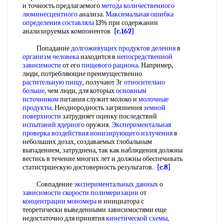
и точность предлагаемого
метода количественного
люминесцентного
анализа.
Максимальная ошибка
определения составляла
13% при содержании
анализируемых компонентов
[c.162]
Попадание
долгоживущих продуктов деления
в
организм человека
находится в
непосредственной
зависимости
от его
пищевого рациона
. Например,
люди, потребляющие преимущественно
растительную пищу
, получают Зг
относительно
больше
, чем люди, для которых
основным
источником
питания служит молоко и
молочные
продукты
. Неоднородность загрязнения
земной
поверхности
затрудняет оценку последствий
испытаний ядерного
оружия.
Экспериментальная
проверка
воздействия ионизирующего излучения
в
небольших дозах, создаваемых глобальным
выпадением, затруднена, так как наблюдения должны
вестись в течение многих лет и должны обеспечивать
статистршескую достоверность результатов.
[c.8]
Совпадение
экспериментальных данных
о
зависимости скорости полимеризации
от
концентрации мономера
и инициатора с
теоретически выведенными зависимостями еще
недостаточно для принятия
кинетической схемы
,