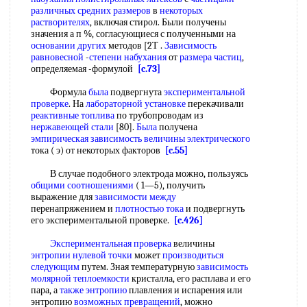
различных
средних размеров
в
некоторых
растворителях
, включая стирол. Были получены
значения а п %, согласующиеся с полученными на
основании других
методов [2Т .
Зависимость
равновесной
-
степени набухания
от
размера частиц
,
определяемая -формулой
[c.73]
Формула
была
подвергнута
экспериментальной
проверке
. На
лабораторной установке
перекачивали
реактивные топлива
по трубопроводам из
нержавеющей стали
[80].
Была
получена
эмпирическая зависимость
величины электрического
тока ( э) от некоторых факторов
[c.55]
В случае подобного электрода можно, пользуясь
общими соотношениями
( 1—5), получить
выражение для
зависимости между
перенапряжением и
плотностью тока
и подвергнуть
его экспериментальной проверке.
[c.426]
Экспериментальная проверка
величины
энтропии нулевой точки
может
производиться
следующим
путем. Зная температурную
зависимость
молярной теплоемкости
кристалла, его расплава и его
пара, а
также энтропию
плавления и испарения или
энтропию
возможных превращений
, можно