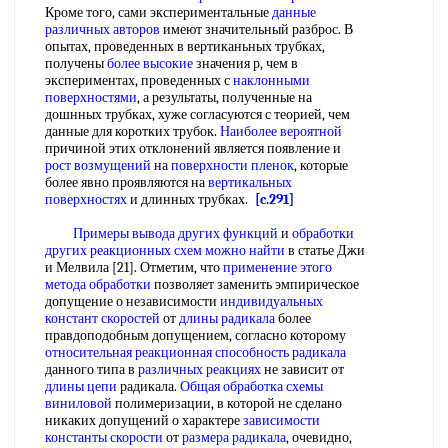
Кроме того, сами экспериментальные
данные
различных авторов
имеют значительный разброс. В
опытах, проведенных в вертиканьных трубках,
получены
более высокие
значения р, чем в
экспериментах, проведенных с
наклонными
поверхностями
, а результаты, полученные на
дошнных трубках, хуже согласуются с теорией, чем
данные для коротких трубок.
Наиболее вероятной
причиной этих отклонений является появление и
рост возмущений
на
поверхности пленок
, которые
более явно проявляются на
вертикальных
поверхностях
и длинных трубках.
[c.291]
Примеры вывода
других функций
и
обработки
других
реакционных схем
можно найти
в статье Джи
и Мелвила [21]. Отметим, что
применение этого
метода обработки
позволяет заменить эмпирическое
допущение о независимости
индивидуальных
констант скоростей
от
длины радикала
более
правдоподобным допущением, согласно которому
относительная реакционная способность радикала
данного типа в
различных реакциях
не зависит от
длины цепи
радикала.
Общая обработка
схемы
виниловой
полимеризации, в которой не сделано
никаких допущений о характере
зависимости
константы скорости
от
размера радикала
, очевидно,