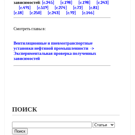
зависимостей
:
[c.245]
[c.198]
[c.198]
[c.243]
[c.491]
[c.519]
[c.274]
[c.72]
[c.81]
[c.18]
[c.250]
[c.243]
[c.92]
[c.146]
Смотреть главы в:
Вентиляционные и пневмотранспортные
установки нефтяной промышленности ->
Экспериментальная проверка полученных
зависимостей
ПОИСК