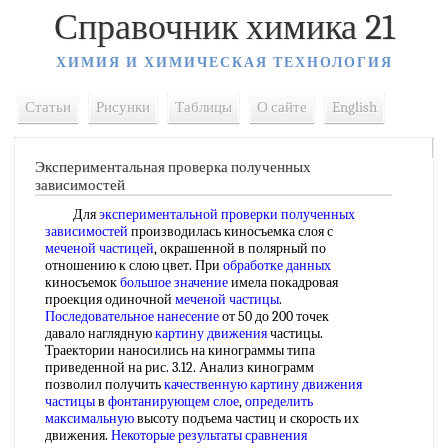
Справочник химика 21
ХИМИЯ И ХИМИЧЕСКАЯ ТЕХНОЛОГИЯ
Статьи
Рисунки
Таблицы
О сайте
English
Экспериментальная проверка полученных
зависимостей
Для
экспериментальной проверки
полученных
зависимостей
производилась киносъемка слоя с
меченой частицей
, окрашенной в полярный по
отношению к слою цвет. При
обработке данных
киносъемок
большое значение
имела покадровая
проекция одиночной
меченой частицы
.
Последовательное нанесение
от 50 до 200 точек
давало наглядную
картину движения
частицы.
Траектории наносились на кинограммы типа
приведенной на рис. 3.12. Анализ кинограмм
позволил получить
качественную картину
движения
частицы
в
фонтанирующем слое
,
определить
максимальную
высоту подъема частиц и скорость их
движения.
Некоторые результаты
сравнения