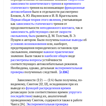
зависимости
кинетического трения
и
временного
статического
трения на возникающие
фрикционные
автоколебания
было в отдельности рассмотрено
Блоком, А. Ю. Ищлинским и И. В. Крагельским.
Первая общая
теория этого явления
, учитывающая
как
зависимость статического
трения от
продолжительности
неподвижного контакта
, так и
зависимость действующих
сил от
скорости
скольжения
,
была
развита Д. М. Толстым, В. Э.
Пущем и автором. Были получены
важные выводы
об
условиях возникновения
или, наоборот,
предотвращения периодических остановок при
скольжении, имеющие
важное практическое
значение. Были также в
наиболее общем
виде
рассмотрены вопросы
устойчивости
соответствующих автоколебательных режимов.
Необходима, однако, детальная
экспериментальная
проверка
полученных следствий.
[c.116]
Зависимости (2.2) — (2.4) были получены, по-
видимому, Смитом [12, 13], исходившим при их
выводе из
функций распределения времен
релаксации (или соответственно времен
упругого
последействия
) вывод их, аналогичный
проведенному Смитом, содержится также в работе
Чанга [14].
Экспериментальная проверка