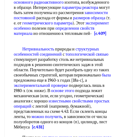
основного радиоактивного
изотопа, возбужденного
в образце. Интересующие
параметры реактора
могут
быть затем получены из рассмотрения
зависимости
постоянной
распада от формы и
размеров образца
(т.
е. от
геометрического параметра
). Этот
эксперимент
особенно
полезен при
определении свойств
материала
ио отношению к тепловым пей-
[c.409]
Нетривиальность
природы и
структурных
особенностей соединений
с
топологической связью
стимулирует разработку столь же нетривиальных
подходов к решению синтетических задач в этой
области. Поучительно будет разобрать одну из таких
своеобычных стратегий, которая первоначально
была
предложена еще в 1960-х годах [18а-с], а
экспериментальной проверке
подверглась лишь в
1980-х (см. ниже). В
основе этого
подхода лежит
механическая (или, если угодно, геометрическая)
аналогия с хорошо
известными свойствами
простых
операций
с лентой (например, бумажной),
представленных на схеме 4.43. Если склеить концы
ленты, то
можно получить
, в зависимости от числа
полуоборотов одного из концов (п), цилиндр, лист
Мёбиуса
[c.431]