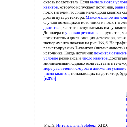
сквозь поглотитель. Если
выполняются услов
квантов
, которую испускает источник,
равна 
поглотителем, то лишь малая доля квантов с
достигнуть детектора.
Максимальное погло
случаю покоящихся источника и поглотителя
двигаться
, частота испускаемых им -у-квант
Допплера и
условия резонанса
нарушатся, чи
поглотитель и достигающих детектора, резко 
эксперимента показан на рис. 166, б. На граф
регистрируемых 7-квантов (интенсивность) 
источника. Когда источник
покоится относит
условие
резонанса и
число квантов
, достига
минимальным. Однако если заставить тележку 
мере увеличения
скорости движения
условие
число квантов
, попадающих на детектор, бу
[c.395]
Рис. 2.
Интегральный эффект
ХПЭ.