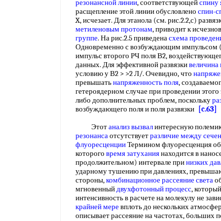
резонансной линии
, соответствующей
спину 
расщепление этой линии обусловлено
спин-с
X, исчезает. Для этанола (см. рис.2.2,с) разв
метиленовым протонам
, приводит к исчезн
группе
. На рис.2.5 приведена
схема проведен
Одновременно с возбуждающим импульсом (п
импульс второго РЧ поля В2, воздействующег
данных. Для эффективной развязки
величина 
условию у В2 > >2 Л/. Очевидно, что
напряже
превышать
напряженность поля
, создаваемо
гетероядерном случае при проведении этого 
либо дополнительных проблем, поскольку
ра
возбуждающего поля и поля развязки
[c.63]
Этот
анализ вызвал
интересную полемику
резонанса
отсутствует
различие между
сече
флуоресценции
Термином флуоресценция о
которого
время затухания
находится в нанос
продолжительном) интервале при
низких да
ударному тушению при давлениях, превышающ
стороны,
комбинационное рассеяние света
об
мгновенный
двухфотонный процесс
, который
интенсивность в расчете на молекулу не зави
крайней мере
вплоть до нескольких атмосфер
описывает рассеяние на частотах, больших 