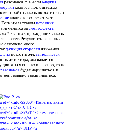
ия
резонанса, т. е. если
энергия
энергии
квантов, поглощаемых
может пройти сквозь поглотитель и
щение
квантов соответствует
. Если мы заставим
источник
ов изменится за
счет эффекта
сло Y-квантов, проходящих сквозь
возрастет. Результат такого рода
ике отложено число
как
функция скорости
движения
ельно
поглотителя,
выполняется
ющих детектора, оказывается
двигаться вправо или влево, то по
 резонанса
будет нарушаться, и
дет непрерывно увеличиваться.