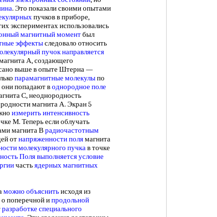
пина
. Это показали своими опытами
екулярных
пучков в приборе,
 этих экспериментах использовались
ронный магнитный момент
был
тные эффекты
следовало относить
олекулярный пучок
направляется
магнита А, создающего
исано выше в опыте Штерна —
олько
парамагнитные молекулы
по
ю они попадают в
однородное поле
агнита С, неоднородность
родности магнита А. Экран 5
ожно
измерить интенсивность
очке М. Теперь если облучать
ми магнита В
радиочастотным
щей от
напряженности поля
магнита
ности
молекулярного пучка
в точке
ность Поля
выполняется условие
ергии
часть
ядерных магнитных
а
можно объяснить
исходя из
е о поперечной и
продольной
т
разработке специального