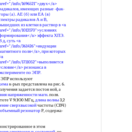
и ЭПР используют
хема
к-рых представлена на рис. 6.
злучения задается постоя ной, а
ения
напряженности магн
. поля.
стоте V 9(Ю0 МГц,
длина волны
3,2
ение сверхвысокой
частоты (СВЧ)
объемный резонатор
Р, содержа-
монстрированное в этом
ения
электронных состояний
, но