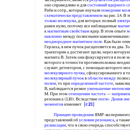
оно справедливо и для
состояний ядерного с
Раби и сотр., которые изучали
поведение мол
схематически представленном
на рис. 1.4. В
только молекулы
, для которых полный
элект
равен нулю, поэтому все наблюдаемые
магни
к
магнитным свойствам
ядер. В этом опыте
м
наклонно
между полюсными наконечниками 
неоднородное магнитное поле
. Как было оп
Герлаха, в нем пучок расщепляется на два. Т
траектории а достигают щели, через котору
магнита В. Затем они фокусируются в поле м
которого в точности противоположна неодно
служит детектором, с помощью которого м
молекулярного пучка
, сфокусированного в т
молекулярный пучок
в
области между
полюса
полем
, то при
определенной частоте
, завися
В, наблюдается резкое
уменьшение интенсив
М. При этом
отношении частота
—
напряжен
резонанса (1.10). Вследствие
погло
-
Дения эн
моментов
изменяет
[c.21]
Принцип проведения
ЯМР-эксперимент
представлений об
условии резонанса
, а такж
релаксации
, что в свою очередь способствуе