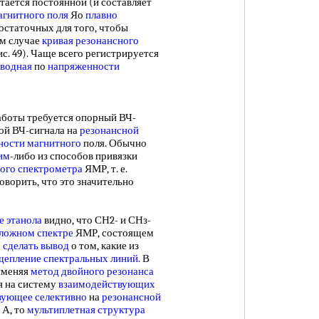
тается постоянной (и составляет
агнитного поля
Яо
плавно
достаточных для того, чтобы
ем случае
кривая резонансного
с. 49). Чаще всего регистрируется
зводная
по
напряженности
боты требуется опорный ВЧ-
ой ВЧ-сигнала на
резонансной
ности магнитного
поля. Обычно
им
-либо из способов привязки
ого спектрометра
ЯМР, т. е.
оворить, что это значительно
е этанола
видно, что СН2- и СНз-
сложном спектре
ЯМР, состоящем
о
сделать вывод
о том, какие из
щепление спектральных линий
. В
рименяя
метод двойного резонанса
я на систему
взаимодействующих
вующее селективно
на
резонансной
 А, то
мультиплетная структура