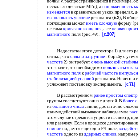
волны V, распространяющейся в полимере, ос
несколько десятков МГц), а
напряженность м
изменяется
в сравнительно узких пределах, 
выполнялось условие
резонанса (6.3), В общ
поглощения может
иметь сложную
форму (ри
не сама
кривая поглощения
, а ее
первая прои
магнитного
поля (рис, 49).
[c.207]
Недостатки этого детектора 1) для его ра
сигнал, что
сильно затрудняет
борьбу с утечк
частоте
2) он требует
очень высокой
стабиль
это значит, что необходимо
пользоваться как
магнитного поля
к
рабочей частоте
импульсн
стабилизацией условий
резонанса. Нечего и г
усложняет постановку эксперимента.
[c.71]
В рассмотренном
ранее простом
спектр
группы соседствуют одна с другой. В
более 
из
большого числа
линий, достаточно сложн
взаимодействий вызывают наблюдаемое
рас
этом случае стремятся упростить спектр, п
или развязку. Если в процессе детектировани
спинов
подается еще одно РЧ поле,
воздейст
частоте
одного из
ядерных спинов
, например