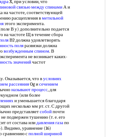
ядра
X, при условии, что
пиновой связью
между спинами
А и
язка на частоте, соответствующей
овению расщепления в
метильной
ия
этого эксперимента.
оле В у) дополнительно подается
о на частоте Щ в течение сбора
поля
В2 должна удовлетворять
нность поля
развязки должна
го
возбужденным спином
. В
эксперимента не возникает каких-
зность значений
частот
. Оказывается, что в
условиях
нием рассеяния
Og и
сечением
бычно
называют процесс
, для
екундном (или более
влениях
и уменьшается благодаря
их несколько мм рт. ст. С другой
ычно представляет
собой
почти
 не подвержен тушению (т. е. его
сит от состава или
давления газа
по
). Видимо, уравнение (16)
по сравнению с
полной шириной