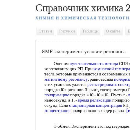
Справочник химика 2
ХИМИЯ И ХИМИЧЕСКАЯ ТЕХНОЛОГИ
Статьи
Рисунки
Таблицы
О сайте
E
ЯМР-эксперимент условие резонанса
Оценим
чувствительность метода
СПЯ 
короткоживущих РП. При
комнатной темпер
тесла, которые применяются в современных 
магнитному резонансу
, равновесная
поляриз
этих условиях удается
регистрировать спект
порядка 10 протонов. Значит, спектрометры
поляризацию
порядка = 10 - 10 = 10 . Пусть г -
наносекунд, а Т, -
время релаксации
поляризов
секунд. Если
стационарная концентрация
РП 
концентрация
поляризованных ядер равна
[c
Т-обмен. Эксперимент это подтверждае