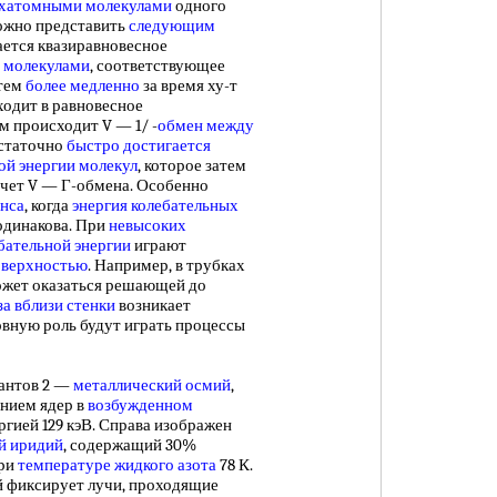
хатомными молекулами
одного
жно представить
следующим
вается квазиравновесное
 молекулами
, соответствующее
атем
более медленно
за время ху-т
ходит в равновесное
м происходит V — 1/ -
обмен между
статочно
быстро достигается
ой энергии молекул
, которое затем
счет V — Г-обмена. Особенно
анса
, когда
энергия колебательных
динакова. При
невысоких
бательной энергии
играют
оверхностью
. Например, в трубках
может оказаться решающей до
за
вблизи стенки
возникает
овную роль будут играть процессы
антов 2 —
металлический осмий
,
нием ядер в
возбужденном
ергией 129 кэВ. Справа изображен
й иридий
, содержащий 30%
при
температуре жидкого азота
78 К.
ый фиксирует лучи, проходящие