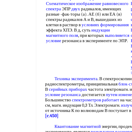
Схематическое изображение
равновесного
спектра
ЭПР
двух
радикалов, имеющих
разные -фак-торы (а). АЕ (б) или ЕА (в)
спектры радикалов А и В, вышедших из
клетки в раствор в
условиях формирования
эффекта ХПЭ. В д, суть
индукции
магнитного поля
, при которых
выполняется
условие
резонанса в эксперименте по ЭПР.
Техника эксперимента
. В спектроскопи
радиоспектрометры, принципиальная
блок-с
В
серийных приборах
частота электромагн. и
условие резонанса
достигается
путем измен
Большинство
спектрометров работает
на ча
см, магн. индукция 0,3 Тл. Электромагн.
излуч
от источника К по волноводам В поступает в
[c.450]
Квантование магнитной
энергии, проде
эксперименте, является
результатом расщепл