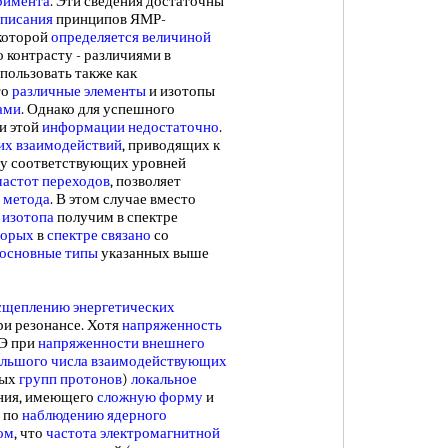
римента
. Эти сведения достаточны
описания
принципов ЯМР-
которой
определяется величиной
о контрасту - различиями в
пользовать также как
то
различные элементы
и изотопы
ами
. Однако для успешного
и этой
информации недостаточно
.
их взаимодействий
, приводящих к
гу соответствующих уровней
частот переходов
, позволяет
о метода
. В этом случае вместо
 изотопа
получим в спектре
торых
в
спектре связано
со
основные типы
указанных выше
сщеплению энергетических
и резонансе. Хотя
напряженность
 Э при
напряженности внешнего
ольшого
числа взаимодействующих
ных
групп протонов
)
локальное
ния, имеющего
сложную форму
и
 по
наблюдению ядерного
ом
, что
частота электромагнитной