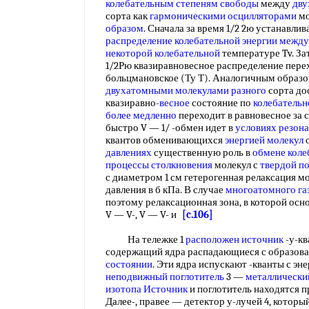
колебательным степеням свободы
между
дву
сорта как
гармоническими осцилляторами
мо
образом
. Сначала за время 1/2 2ю устанавли
распределение колебательной энергии
между
некоторой колебательной
температуре Tv. З
1/2Рю квазиравновесное распределение пере
больцмановское (Ту Т). Аналогичным образо
двухатомными молекулами разного
сорта до
квазиравно-
весное
состояние по
колебательн
более медленно
переходит в равновесное за 
быстро V — 1/ -обмен идет в
условиях резон
квантов обменивающихся
энергией молекул
о
давлениях
существенную роль в
обмене коле
процессы столкновения
молекул с
твердой п
с диаметром 1 см гетерогенная релаксация 
давления в б кПа. В случае
многоатомного га
поэтому релаксационная зона, в которой осн
V — V-, V — V- и
[c.106]
На тележке 1
расположен источник
-у-кв
содержащий ядра распадающиеся с образова
состоянии
. Эти ядра испускают -кванты с эн
неподвижный поглотитель
3 —
металлически
изотопа Источник
и поглотитель находятся 
Далее-, правее — детектор у-лучей 4, котор