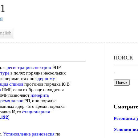
1
Я
nglish
ПОИСК
для
регистрации спектров
ЭПР
атуре
в полях порядка нескольких
экспериментах по
ядерному
ация спинов
протонов порядка 10 В
р
ЯМР, если в образце находится
 ЯМР позволяют
измерить
время жизни
РП, оно порядка
Смотрите
анных ядер - это время порядка
равна N, то
стационарная
.132]
Резонанса 
Условия эк
т.
Установление равновесия
по