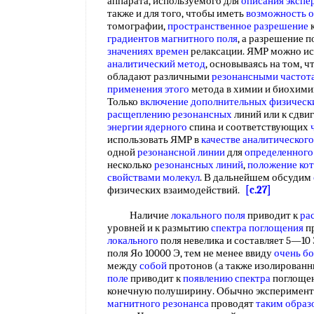
аппарата, используемого для
описания экспе
также и для того, чтобы иметь
возможность 
томографии,
пространственное разрешение
градиентов магнитного поля
, а разрешение п
значениях времен
релаксации. ЯМР можно ис
аналитический метод
, основываясь на том, ч
обладают различными
резонансными частот
применения этого
метода в химии и биохими
Только
включение дополнительных
физическ
расщеплению резонансных
линий или к сдви
энергии ядерного
спина и соответствующих
использовать ЯМР в
качестве аналитическог
одной
резонансной линии
для
определенного
несколько
резонансных линий
,
положение ко
свойствами молекул
. В дальнейшем обсудим
физических взаимодействий.
[c.27]
Наличие
локального поля
приводит к
ра
уровней и к размытию
спектра поглощения
пр
локального
поля невелика и составляет 5—10
поля Яо 10000 Э, тем не менее ввиду
очень б
между
собой
протонов (а также изолирован
поле
приводит к
появлению спектра
поглоще
конечную полуширину. Обычно эксперимент
магнитного резонанса
проводят
таким образ