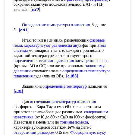
сохраняя заданную последовательность АТ- и ГЦ-
звеньев.
[c.79]
Определение температуры плавления
. Задание
5.
[c.41]
Итак, точки на линиях, разделяющих
фазовые
поля
,
характеризуют равновесия
двух
фаз при
этом
система
моновариантна, т. е. каждой произвольно
заданной температуре соответствует строго
определенная величина
давления насыщенного пара
(кривые АО и ОС) или же произвольно
заданному
давлению
отвечает вполне
определенная температура
плавления
льда (линия ОВ).
[c.183]
Задания на
определение температур
плавления
[c.31]
Для
исследования температур плавления
фосфоритов Кара-Тау и смесей их с известняком
приготовлялись образцы с различным.
содержанием
известняка
(от 10 до 80 кг СаО на 100 кг фосфорита).
Известняк измельчали до
тонины помола
,
характеризующейся остатком 14% на сите с
отверстиями размером
0,15 мм.
Фосфоритную муку