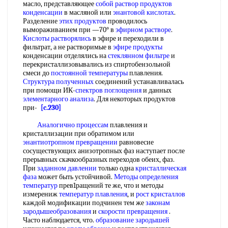
масло, представляющее
собой раствор
продуктов
конденсации
в масляной или
энантовой кислотах
.
Разделение
этих продуктов
проводилось
вымораживанием при —70° в
эфирном растворе
.
Кислоты растворялись
в эфире и переходили в
фильтрат, а не растворимые в
эфире продукты
конденсации отделялись на
стеклянном фильтре
и
перекристаллизовывались из спиртобензольной
смеси до
постоянной температуры
плавления.
Структура полученных
соединений устанавливалась
при помощи ИК-
спектров поглощения
и данных
элементарного анализа
. Для некоторых продуктов
при-
[c.230]
Аналогично процессам
плавления и
кристаллизации при обратимом или
энантиотропном превращении
равновесие
сосуществующих анизотропных фаз наступает после
прерывных скачкообразных переходов обеих, фаз.
При
заданном давлении
только одна
кристаллическая
фаза
может быть устойчивой.
Методы определения
температур
прев1ращений те же, что и методы
измерениж
температур плавления
, и
рост кристаллов
каждой модификации подчинен тем же
законам
зародышеобразования
и
скорости превращения
.
Часто наблюдается, что.
образование зародышей