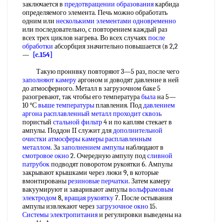
заключается в
предотвращении образования
карбида
определяемого элемента. Печь можно обработать
одним или
несколькими элементами одновременно
или последовательно, с повторением каждый раз
всех трех циклов нагрева. Во всех случаях
после
обработки
абсорбция значительно повышается (в 2,2
—
[c.154]
Такую проннвку повторяют 3—5 раз, после чего
заполняют камеру
аргоном и доводят давление в ней
до атмосферного. Металл в загрузочном баке 5
разогревают, так чтобы его температура
была
на 5—
10 °С
выше температуры
плавления. Под
давлением
аргона
расплавленный металл
проходит сквозь
пористый
стальной фильтр
4 и по каплям стекает в
ампулы. Поддон II служит для
дополнительной
очистки
атмосферы камеры
расплавленным
металлом
. За
заполнением ампулы
наблюдают в
смотровое окно
2. Очередную ампулу под
сливной
патрубок
подводят поворотом рукоятки 6. Ампулы
закрывают крышками через люки 9, в которые
вмонтированы
резиновые перчатки
. Затем камеру
вакуумируют и заваривают ампулы
вольфрамовым
электродом
8,
вращая рукоятку
7. После остывания
ампулы извлекают через
загрузочное окно
15.
Системы электропитания
и регулировки выведены на