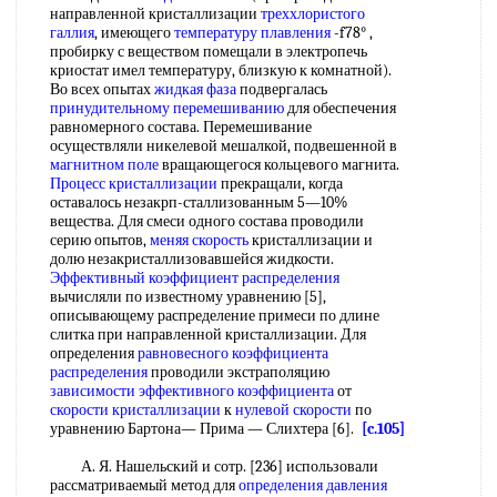
направленной кристаллизации
треххлористого
галлия
, имеющего
температуру плавления
-f78° ,
пробирку с веществом помещали в электропечь
криостат имел температуру, близкую к комнатной).
Во всех опытах
жидкая фаза
подвергалась
принудительному перемешиванию
для обеспечения
равномерного состава. Перемешивание
осуществляли никелевой мешалкой, подвешенной в
магнитном поле
вращающегося кольцевого магнита.
Процесс кристаллизации
прекращали, когда
оставалось незакрп-сталлизованным 5—10%
вещества. Для смеси одного состава проводили
серию опытов,
меняя скорость
кристаллизации и
долю незакристаллизовавшейся жидкости.
Эффективный коэффициент распределения
вычисляли по известному уравнению [5],
описывающему распределение примеси по длине
слитка при направленной кристаллизации. Для
определения
равновесного коэффициента
распределения
проводили экстраполяцию
зависимости эффективного коэффициента
от
скорости кристаллизации
к
нулевой скорости
по
уравнению Бартона— Прима — Слихтера [6].
[c.105]
А. Я. Нашельский и сотр. [236] использовали
рассматриваемый метод для
определения давления