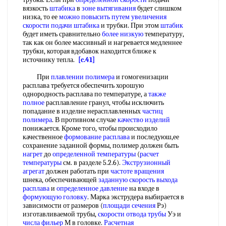
вязкость
штабика
в
зоне вытягивания
будет слишком
низка, то ее
можно повысить
путем увеличения
скорости подачи
штабика
и трубки. При этом
штабик
будет иметь сравнительно
более низкую
температуру,
так как он более массивный и нагревается медленнее
трубки, которая вдобавок находится ближе к
источнику тепла.
[c.41]
При
плавлении полимера
и гомогенизации
расплава требуется обеспечить хорошую
однородность расплава по температуре, а
также
полное
расплавление гранул, чтобы исключить
попадание в изделие нерасплавленных
частиц
полимера
. В противном случае
качество изделий
понижается. Кроме того, чтобы происходило
качественное
формование расплава
и последуюш,ее
сохранение заданной формы, полимер должен быть
нагрет
до
определенной температуры
(
расчет
температуры
см. в разделе 5.2.6).
Экструзионный
агрегат
должен работать при
частоте вращения
шнека, обеспечивающей
заданную скорость
выхода
расплава
и
определенное давление
на входе в
формующую головку
. Марка экструдера выбирается в
зависимости от размеров (
площади сечения
Рэ)
изготавливаемой трубы,
скорости отвода трубы
Уэ и
числа фильер
М в головке.
Расчетная