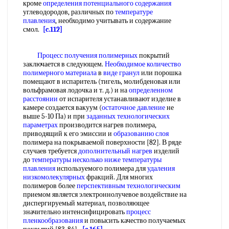
кроме
определения потенциального содержания
углеводородов, различных по
температуре
плавления
, необходимо учитывать и содержание
смол.
[c.112]
Процесс получения полимерных
покрытий
заключается в следующем.
Необходимое количество
полимерного материала
в
виде гранул
или порошка
помещают в испаритель (тигель, молибденовая или
вольфрамовая лодочка и т. д.) и на
определенном
расстоянии
от испарителя устанавливают изделие в
камере создается вакуум (
остаточное давление
не
выше 5-10 Па) и при
заданных технологических
параметрах
производится нагрев полимера,
приводящий к его эмиссии и
образованию слоя
полимера на покрываемой поверхности [82]. В ряде
случаев требуется
дополнительный нагрев
изделий
до
температуры несколько
ниже температуры
плавления
используемого полимера для
удаления
низкомолекулярных
фракций. Для многих
полимеров более
перспективным технологическим
приемом является электроннолучевое воздействие на
диспергируемый материал, позволяющее
значительно интенсифицировать
процесс
пленкообразования
и повысить качество получаемых