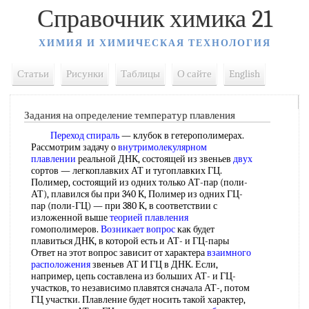
Справочник химика 21
ХИМИЯ И ХИМИЧЕСКАЯ ТЕХНОЛОГИЯ
Статьи
Рисунки
Таблицы
О сайте
English
Задания на определение температур плавления
Переход спираль
— клубок в гетерополимерах.
Рассмотрим задачу о
внутримолекулярном
плавлении
реальной ДНК, состоящей из звеньев
двух
сортов — легкоплавких АТ и тугоплавких ГЦ.
Полимер, состоящий из одних только АТ-пар (поли-
АТ), плавился бы при 340 К, Полимер из одних ГЦ-
пар (поли-ГЦ) — при 380 К, в соответствии с
изложенной выше
теорией плавления
гомополимеров.
Возникает вопрос
как будет
плавиться ДНК, в которой есть и АТ- и ГЦ-пары
Ответ на этот вопрос зависит от характера
взаимного
расположения
звеньев АТ И ГЦ в ДНК. Если,
например, цепь составлена из больших АТ- и ГЦ-
участков, то независимо плавятся сначала АТ-, потом
ГЦ участки. Плавление будет носить такой характер,