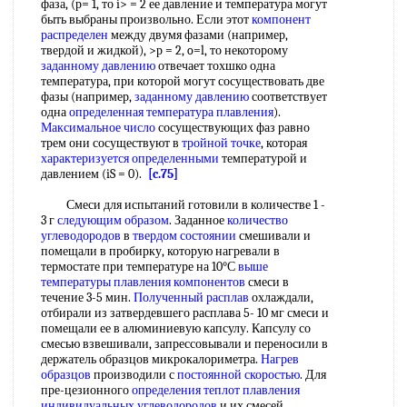
фаза, (р= 1, то i> = 2 ее давление и температура могут
быть выбраны произвольно. Если этот
компонент
распределен
между двумя фазами (например,
твердой и жидкой), >р = 2, o=l, то некоторому
заданному давлению
отвечает тохшко одна
температура, при которой могут сосуществовать две
фазы (например,
заданному давлению
соответствует
одна
определенная температура плавления
).
Максимальное число
сосуществующих фаз равно
трем они сосуществуют в
тройной точке
, которая
характеризуется определенными
температурой и
давлением (iS = 0).
[c.75]
Смеси для испытаний готовили в количестве 1 -
3 г
следующим образом
. Заданное
количество
углеводородов
в
твердом состоянии
смешивали и
помещали в пробирку, которую нагревали в
термостате при температуре на 10°С
выше
температуры
плавления компонентов
смеси в
течение 3-5 мин.
Полученный расплав
охлаждали,
отбирали из затвердевшего расплава 5- 10 мг смеси и
помещали ее в алюминиевую капсулу. Капсулу со
смесью взвешивали, запрессовывали и переносили в
держатель образцов микрокалориметра.
Нагрев
образцов
производили с
постоянной скоростью
. Для
пре-цезионного
определения теплот плавления
индивидуальных углеводородов
и их смесей