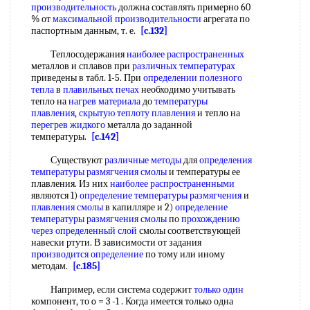
производительность
должна составлять примерно 60
% от
максимальной производительности
агрегата по
паспортным данным, т. е.
[c.132]
Теплосодержания
наиболее распространенных
металлов и сплавов при
различных температурах
приведены в табл. 1-5. При
определении полезного
тепла
в
плавильных печах
необходимо учитывать
тепло на
нагрев материала
до
температуры
плавления
,
скрытую теплоту плавления
и тепло на
перегрев жидкого
металла до заданной
температуры.
[c.142]
Существуют
различные методы
для
определения
температуры размягчения смолы
и температуры ее
плавления. Из них
наиболее распространенными
являются 1)
определение температуры размягчения
и
плавления смолы
в капилляре и 2)
определение
температуры размягчения смолы
по
прохождению
через
определенный слой
смолы соответствующей
навески ртути. В зависимости от задания
производится определение
по тому или иному
методам.
[c.185]
Например, если система содержит
только один
компонент, то o = 3 -1 . Когда имеется только одна