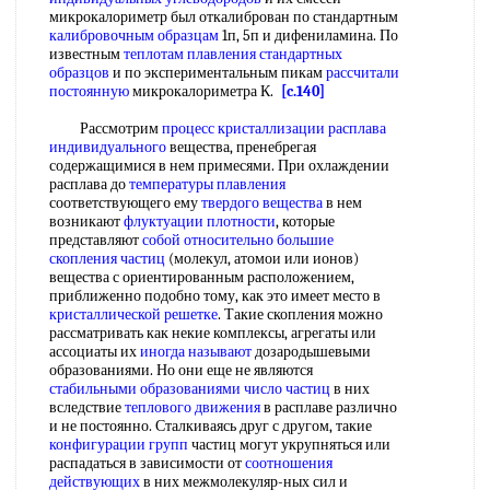
микрокалориметр был откалиброван по стандартным
калибровочным образцам
1п, 5п и дифениламина. По
известным
теплотам плавления
стандартных
образцов
и по экспериментальным пикам
рассчитали
постоянную
микрокалориметра К.
[c.140]
Рассмотрим
процесс кристаллизации
расплава
индивидуального
вещества, пренебрегая
содержащимися в нем примесями. При охлаждении
расплава до
температуры плавления
соответствующего ему
твердого вещества
в нем
возникают
флуктуации плотности
, которые
представляют
собой
относительно большие
скопления частиц
(молекул, атомои или ионов)
вещества с ориентированным расположением,
приближенно подобно тому, как это имеет место в
кристаллической решетке
. Такие скопления можно
рассматривать как некие комплексы, агрегаты или
ассоциаты их
иногда называют
дозародышевыми
образованиями. Но они еще не являются
стабильными образованиями
число частиц
в них
вследствие
теплового движения
в расплаве различно
и не постоянно. Сталкиваясь друг с другом, такие
конфигурации групп
частиц могут укрупняться или
распадаться в зависимости от
соотношения
действующих
в них межмолекуляр-ных сил и