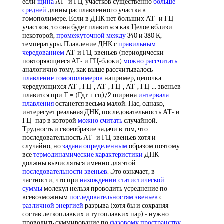
если
щина
АТ- и ГЦ-участков существенно
больше
средней
длины расплавленного участка в
гомополимере. Если в ДНК нет больших АТ- и ГЦ-
участков, то она будет плавиться как Целое вблизи
некоторой,
промежуточной между
340 и 380 К,
температуры. Плавление ДНК с
правильным
чередованием
АТ-и ГЦ-звеньев (периодически
повторяющиеся АТ- и ГЦ-блоки)
можно рассчитать
аналогично тому, как выше рассчитывалось
плавление гомополимеров
например, цепочка
чередующихся АТ-, ГЦ-, АТ-, ГЦ-, АТ-, ГЦ-... звеньев
плавится при Т = (Гдт + гц)/2 ширина
интервала
плавления
останется весьма малой. Нас, однако,
интересует реальная ДНК, последовательность АТ- и
ГЦ- пар в которой
можно считать
случайной.
Трудность и своеобразие задачи в том, что
последовательность АТ- и ГЦ-звеньев хотя и
случайно, но
задана определенным
образом поэтому
все
термодинамические характеристики
ДНК
должны вычисляться именно для этой
последовательности звеньев
. Это означает, в
частности, что при
нахождении статистической
суммы
молекул нельзя проводить усреднение по
всевозможным
последовательностям звеньев
с
различной энергией
разрыва (хотя бы и сохраняя
состав легкоплавких и тугоплавких пар) - нужно
проводить суммирование по
фазовому пространству
,