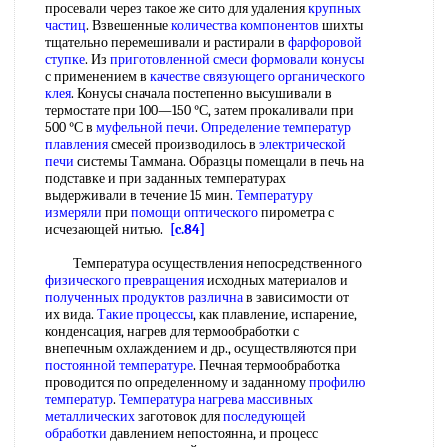
просевали через такое же сито для удаления
крупных
частиц
. Взвешенные
количества компонентов
шихты
тщательно перемешивали и растирали в
фарфоровой
ступке
. Из
приготовленной смеси
формовали конусы
с применением в
качестве связующего
органического
клея
. Конусы сначала постепенно высушивали в
термостате при 100—150 °С, затем прокаливали при
500 °С в
муфельной печи
.
Определение температур
плавления
смесей производилось в
электрической
печи
системы Таммана. Образцы помещали в печь на
подставке и при заданных температурах
выдерживали в течение 15 мин.
Температуру
измеряли
при
помощи оптического
пирометра с
исчезающей нитью.
[c.84]
Температура осуществления непосредственного
физического превращения
исходных материалов и
полученных продуктов различна
в зависимости от
их вида.
Такие процессы
, как плавление, испарение,
конденсация, нагрев для термообработки с
внепечным охлаждением и др., осуществляются при
постоянной температуре
. Печная термообработка
проводится по определенному и заданному
профилю
температур
.
Температура нагрева
массивных
металлических
заготовок для
последующей
обработки
давлением непостоянна, и процесс