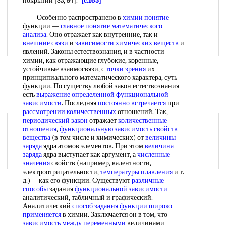
покрытий [83, 84].
[c.165]
Особенно распространено в
химии понятие
функции —
главное понятие
математического
анализа
. Оно отражает как внутренние, так и
внешние связи
и
зависимости химических веществ
и
явлений. Законы естествознания, и в частности
химии, как отражающие глубокие, коренные,
устойчивые взаимосвязи, с
точки зрения
их
принципиального математического характера, суть
функции. По существу любой закон естествознания
есть
выражение определенной
функциональной
зависимости
. Последняя
постоянно встречается
при
рассмотрении количественных
отношений. Так,
периодический закон
отражает
количественные
отношения
,
функциональную зависимость
свойств
вещества
(в том числе и химических) от
величины
заряда
ядра атомов элементов. При этом
величина
заряда
ядра выступает как аргумент, а
численные
значения
свойств (например, валентности,
электроотрицательности,
температуры плавления
и т.
д.) —как его функции. Существуют
различные
способы
задания
функциональной зависимости
аналитический, табличный и графический.
Аналитический
способ задания функции
широко
применяется
в химии. Заключается он в том, что
зависимость между переменными
величинами