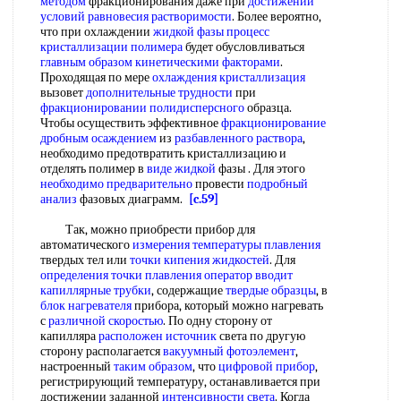
методом
фракционирования даже при
достижении
условий
равновесия растворимости
. Более вероятно,
что при охлаждении
жидкой фазы процесс
кристаллизации полимера
будет обусловливаться
главным образом
кинетическими факторами
.
Проходящая по мере
охлаждения кристаллизация
вызовет
дополнительные трудности
при
фракционировании полидисперсного
образца.
Чтобы осуществить эффективное
фракционирование
дробным осаждением
из
разбавленного раствора
,
необходимо предотвратить кристаллизацию и
отделять полимер в
виде жидкой
фазы . Для этого
необходимо предварительно
провести
подробный
анализ
фазовых диаграмм.
[c.59]
Так, можно приобрести прибор для
автоматического
измерения температуры плавления
твердых тел или
точки кипения жидкостей
. Для
определения точки плавления
оператор вводит
капиллярные трубки
, содержащие
твердые образцы
, в
блок нагревателя
прибора, который можно нагревать
с
различной скоростью
. По одну сторону от
капилляра
расположен источник
света по другую
сторону располагается
вакуумный фотоэлемент
,
настроенный
таким образом
, что
цифровой прибор
,
регистрирующий температуру, останавливается при
достижении заданной
интенсивности света
. Когда