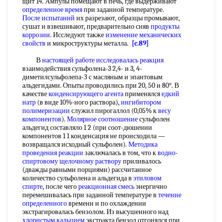
щит 14. Ампулы помещают в печь, где выдерживают
определенное время
при заданной температуре.
После испытаний
их разрезают, образцы промывают,
сушат и взвешивают, предварительно сняв
продукты
коррозии
. Исследуют также
изменение механических
свойств
и микроструктуры металла.
[c.89]
В
настоящей работе
исследовалась реакция
взаимодействия сульфолена-3 2,4- и 3, 4-
диметилсульфолепа-З с масляным и эпантовым
альдегидами. Опыты проводились при 20, 50 и 80°. В
качестве
конденсирующего агента
применялся
едкий
натр
(в виде 10%-ного раствора),
ингибитором
полимеризации
служил пирогаллол (0,05% к
весу
компонентов
).
Молярное соотношение
сульфолен
альдегид составляло 1 2 (при соот-дюшении
компонентов 1 1 конденсация не происходила —
возвращался исходный сульфолен).
Методика
проведения реакции
заключалась в том, что к
водно-
спиртовому
щелочному раствору
приливалось
(дважды равными порциями) рассчитанное
количество сульфолена и альдегида в
этиловом
спирте
, после чего
реакционная смесь
энергично
перемешивалась при заданной температуре в
течение
определенного
времени и по охлаждении
экстрагировалась бензолом. Из высушенного над
хлористым кальцием
экстракта бензол отгонялся при