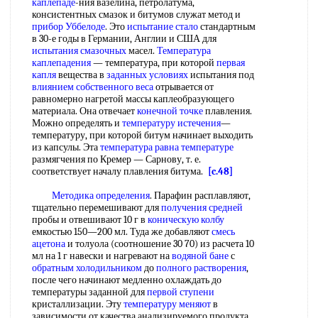
каплепаде
-ния вазелина, петролатума,
консистентных смазок и битумов служат метод и
прибор Уббелоде
. Это
испытание стало
стандартным
в 30-е годы в Германии, Англии и США для
испытания смазочных
масел.
Температура
каплепадения
— температура, при которой
первая
капля
вещества в
заданных условиях
испытания под
влиянием собственного веса
отрывается от
равномерно нагретой массы каплеобразующего
материала. Она отвечает
конечной точке
плавления.
Можно определять и
температуру истечения
—
температуру, при которой битум начинает выходить
из капсулы. Эта
температура равна температуре
размягчения по Кремер — Сарнову, т. е.
соответствует началу плавления битума.
[c.48]
Методика определения
. Парафин расплавляют,
тщательно перемешивают для
получения средней
пробы и отвешивают 10 г в
коническую колбу
емкостью 150—200 мл. Туда же добавляют
смесь
ацетона
и толуола (соотношение 30 70) из расчета 10
мл на 1 г навески и нагревают на
водяной бане
с
обратным холодильником
до
полного растворения
,
после чего начинают медленно охлаждать до
температуры заданной для
первой ступени
кристаллизации. Эту
температуру меняют
в
зависимости от качества анализируемого продукта