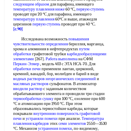
следующим образом
для парафина, имеющего
температуру плавления ниже
60 °С,
первую ступень
проводят при 20 °С для парафина, имеющего
температуру плавления
60°С и выше, атакжедля
церезинов
первую ступень
проводят при 40 °С.
[c.90]
Исследована возможность
повышения
чувствительности определения
бериллия, марганца,
хрома и алюминия в нефтепродуктах
путем
обработки
графитовой трубки
карбидообразующими
элементами
[267].
Работа выполнена
на СФМ
Перкин-Элмер
, модель 403 с ЭТА НСА-70. Для
обработки печи
применяли лантан, цирконий,
кремний, ванадий, бор, молибден и барий в виде
водных растворов неорганических соединений
и
масляных растворов
сульфонатов. В атомизатор
вводили раствор
с заданным количеством
обрабатываюшего элемента и проводили три стадии
термообработки сушку
при 100 °С, озоление при 600
°С и атомизацию при 1950 °С. При этом
образовывались термостойкие карбиды, которые
покрывали
внутреннюю поверхность
графитовой
печи
и
устраняли помехи
при анализе.
Температура
плавления карбидов
этих
семи элементов
2550—3530
°С. Механизм
устранения помехи
, по-видимому,