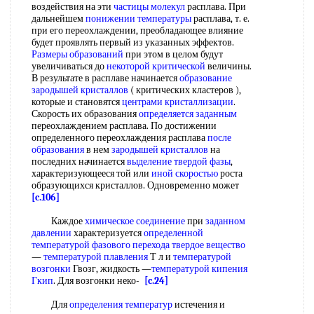
воздействия на эти
частицы молекул
расплава. При
дальнейшем
понижении температуры
расплава, т. е.
при его переохлаждении, преобладающее влияние
будет проявлять первый из указанных эффектов.
Размеры образований
при этом в целом будут
увеличиваться до
некоторой критической
величины.
В результате в расплаве начинается
образование
зародышей кристаллов
( критических кластеров ),
которые и становятся
центрами кристаллизации
.
Скорость их образования
определяется заданным
переохлаждением расплава. По достижении
определенного переохлаждения расплава
после
образования
в нем
зародышей кристаллов
на
последних начинается
выделение твердой фазы
,
характеризующееся той или
иной скоростью
роста
образующихся кристаллов. Одновременно может
[c.106]
Каждое
химическое соединение
при
заданном
давлении
характеризуется
определенной
температурой фазового перехода
твердое вещество
—
температурой плавления
Т л и
температурой
возгонки
Гвозг, жидкость —
температурой кипения
Гкип
. Для возгонки неко-
[c.24]
Для
определения температур
истечения и