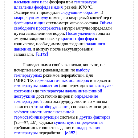
насыщенного пара
фосфора при
температуре
плавления
фосфида индия
, равной 1070 °С.
Эксперимент проводили
следующим образом
. В
кварцевую ампулу
помещали кварцевый контейнер с
фосфидом индия
стехиометрического состава.
Объем
свободного пространства
внутри ампулы определяли
путем заполнения ее водой.
После удаления
воды из
ампулы вводили навеску
красного фосфора
в
количестве, необходимом для создания
заданного
давления
, и ампулу после вакуумирования
запаивали.
[c.172]
Приведенными соображениями, конечно, не
исчерпываются рекомендации по
выбору
температурных
режимов переработки. Для
1МНОГИХ
термопластичных иолимеров
интервал от
температуры плавления
(или перехода в
вязкотекучее
состояние
) до
температуры начала интенсивной
деструкции
достаточно широк п
определение
температурной
зоны экструдируемости во многом
зависит от
типа оборудования
, состава композиции,
эффективности использованной
термостабилизирующей
системы и
других факторов
[95—97, 107]. Однако
существуют определенные
требования к точности задания и
поддержания
температуры
переработки.
[c.197]