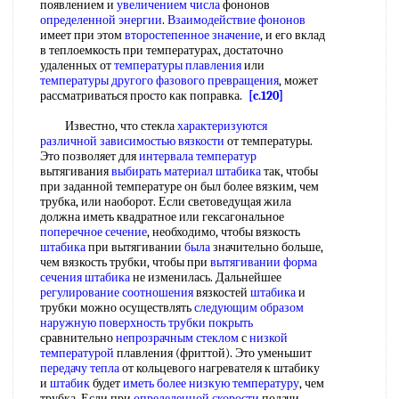
появлением и
увеличением числа
фононов
определенной энергии
.
Взаимодействие фононов
имеет при этом
второстепенное значение
, и его вклад
в теплоемкость при температурах, достаточно
удаленных от
температуры плавления
или
температуры другого
фазового превращения
, может
рассматриваться просто как поправка.
[c.120]
Известно, что стекла
характеризуются
различной
зависимостью вязкости
от температуры.
Это позволяет для
интервала температур
вытягивания
выбирать материал
штабика
так, чтобы
при заданной температуре он был более вязким, чем
трубка, или наоборот. Если световедущая жила
должна иметь квадратное или гексагональное
поперечное сечение
, необходимо, чтобы вязкость
штабика
при вытягивании
была
значительно больше,
чем вязкость трубки, чтобы при
вытягивании форма
сечения
штабика
не изменилась. Дальнейшее
регулирование соотношения
вязкостей
штабика
и
трубки можно осуществлять
следующим образом
наружную поверхность
трубки покрыть
сравнительно
непрозрачным стеклом
с
низкой
температурой
плавления (фриттой). Это уменьшит
передачу тепла
от кольцевого нагревателя к штабику
и
штабик
будет
иметь более
низкую температуру
, чем
трубка. Если при
определенной скорости
подачи