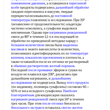
пониженном давлении
, а оставшиеся в
перегонной
колбе
продукты подвергались
дальнейшей обработке
(жидкие перегонялись в вакууме, твердые
перекристаллизовывались до
постоянной
температуры
плавления) и исследованию. При 20°
(независимо от продолжительности) альдегиды
частично осмолялись, а сульфолен выделялся
неизменным. Однако при
нагревании реакционной
смеси до 80° в течение 1,5 ч и последующей ее
обработке по приведенной методике наряду с
большим количеством
смолы были
выделены
масляная
и энанто-вая кислоты (в количествах,
позволивших идентифицировать их по
температуре
кипения
,
показателю преломления
и плотности, а
также оставшийся после их отгонки не растворимый
в
обычных растворителях
желтый порошок
.
Последний
после промывки
эфиром и сушки на
воздухе не плавился при 230°, разлагаясь при
дальнейшем нагревании, и
дальнейшему
исследованию
не подвергался. Выход
этого продукта
(по-видимому, полимера сульфолена) составлял 40—
45% от веса исходного сульфолена.
Наиболее
благоприятным
для конденсации оказалось
нагревание реакционной
смеси при 50° в течение
трех часов. При этом
после отгонки
бензола из
бензольного экстракта
оставалось
светло-желтое