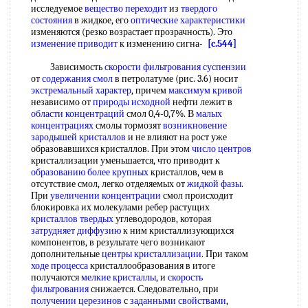
исследуемое
вещество переходит
из
твердого
состояния
в жидкое, его
оптические характеристики
изменяются (резко возрастает прозрачность). Это
изменение приводит
к изменению сигна-
[c.544]
Зависимость
скорости фильтрования суспензии
от
содержания смол
в петролатуме (рис. 3.6) носит
экстремальный характер
, причем
максимум кривой
независимо от
природы исходной
нефти лежит в
области концентраций
смол 0,4-0,7%. В
малых
концентрациях
смолы тормозят
возникновение
зародышей кристаллов
и не влияют на рост уже
образовавшихся кристаллов. При этом
число центров
кристаллизации уменьшается, что приводит к
образованию более крупных
кристаллов, чем в
отсутствие смол, легко отделяемых от
жидкой фазы
.
При
увеличении концентрации
смол происходит
блокировка их молекулами ребер растущих
кристаллов твердых
углеводородов, которая
затрудняет диффузию
к ним кристаллизующихся
компонентов, в результате чего возникают
дополнительные
центры кристаллизации
. При таком
ходе процесса
кристаллообразования в итоге
получаются
мелкие кристаллы
, и
скорость
фильтрования
снижается. Следовательно, при
получении церезинов
с
заданными свойствами
,