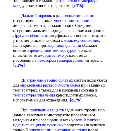
заканчивается с заданной
разностью температур
между
поверхностью и центром.
[c.115]
Дальний порядок
в
расположении частиц
отсутствует, и в этом
качественное отличие
аморфных тел от кристаллических. Следствие
отсутствия дальнего порядка — наличие изотропии.
Другая особенность
аморфных тел состоит в том, что
у них нет резкого перехода к
жидкому состоянию
.
Если кристалл при
заданном давлении
обладает
вполне
определенной температурой
(точкой)
плавления, то
аморфное тело
размягчается
постепенно в
некотором температурном
интервале.
[c.194]
Диаграммами водно-солевых
систем пользуются
для
определения растворимости солей
при заданных
температурах, а также для нахождения состава и
температуры плавления
криогидратных смесей,
используемых для охлаждения.
[c.196]
При
получении веществ
заданного строения по
давно известным и многократно проверенным
методикам при соблюдении всех
условий синтеза
идентификация полученных
продуктов заключается
только Б
определении некоторых констант
после