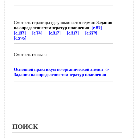
Смотреть страницы где упоминается термин
Задания
на определение температур плавления
:
[c.82]
[c.137]
[c.74]
[c.317]
[c.317]
[c.279]
[c.296]
Смотреть главы в:
Основной практикум по органической химии ->
Задания на определение температур плавления
ПОИСК