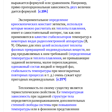
выражается формулой или уравнением. Например,
прямо пропорциональная зависимость
двух
величин
дается формулой
[c.104]
Экспериментальное
определение
криоскопических констант
эвтектик,
используя
которые
можно рассчитать
их
теплоты плавления
,
имеет и самостоятельный интерес, так как они
применяются в
качестве стабилизаторов
температур в
некоторых видах
радиоэлектронной аппаратуры
[8,
9]. Обычно для этих
целей используют
теплоты
фазовых превращений
индивидуальных веществ
, но
ряд предъявляемых к ним требований (
определенные
температура
и
теплота плавления
, не превышающие
заданной величины, малое переохлаждение,
одинаковый состав
жидкой и твердой фаз,
стабильность температуры
при многократных
повторных процессах
и т. д.) очень сужает круг
пригодных индивидуальных
[c.279]
Теплоемкость по своему существу является
термостатическим свойством. Ее
температурная
зависимость
при заданной
структуре тела
определяется размораживанием дополнительных
степеней свободы системы
при
повышении
температуры
или в фононном представлении