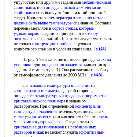
упругостью или другими заданными
механическими
свойствами
, но и
определенными химическими
свойствами
(т. е. быть устойчивым к той или иной
среде). Кроме того,
температура плавления металла
должна быть
выше температуры
спаивания. Составив
перечень металлов и
сортов стекла
,
которые
удовлетворяют
заданию, приступают к
отбору
оптимальных
сочетаний. При этом следует учитывать
не только
конструкцию прибора
в целом и
конкретного спая, но и условия спаивания.
[c.124]
На рис. 9.28 в качестве примера приведена
схема
установки
для
определения давления
плавления при
заданной температуре [1]. Она рассчитана на работу
ог атмосферного давления до 2000 МПа.
[c.448]
Зависимость температуры плавления
от
концентрации полимера
, с другой стороны,
определяет-
температурный предел
растворимости
кристаллического полимера
в заданном
растворителе. При определенной
концентрации
температура плавления
не очень чувствительна к
молекулярному весу
за исключением области
очень
малых
молекулярных весов
. Следовательно,
кристаллизация полимеров
из
разбавленных
растворов
никак
не может служить
эффективным