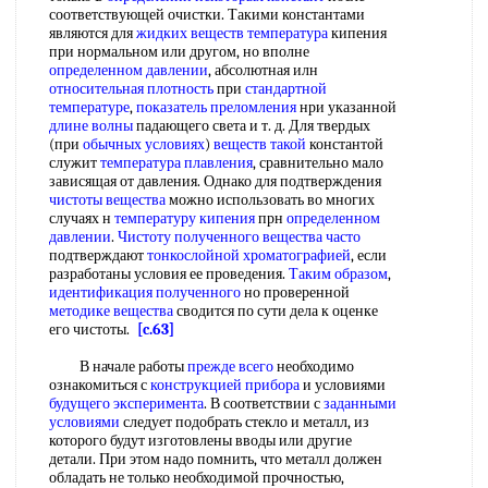
соответствующей очистки. Такими константами
являются для
жидких веществ температура
кипения
при нормальном или другом, но вполне
определенном давлении
, абсолютная илн
относительная плотность
при
стандартной
температуре
,
показатель преломления
нри указанной
длине волны
падающего света и т. д. Для твердых
(при
обычных условиях
)
веществ такой
константой
служит
температура плавления
, сравнительно мало
зависящая от давления. Однако для подтверждения
чистоты вещества
можно использовать во многих
случаях н
температуру кипения
прн
определенном
давлении
.
Чистоту полученного
вещества часто
подтверждают
тонкослойной хроматографией
, если
разработаны условия ее проведения.
Таким образом
,
идентификация полученного
но проверенной
методике вещества
сводится по сути дела к оценке
его чистоты.
[c.63]
В начале работы
прежде всего
необходимо
ознакомиться с
конструкцией прибора
и условиями
будущего эксперимента
. В соответствии с
заданными
условиями
следует подобрать стекло и металл, из
которого будут изготовлены вводы или другие
детали. При этом надо помнить, что металл должен
обладать не только необходимой прочностью,