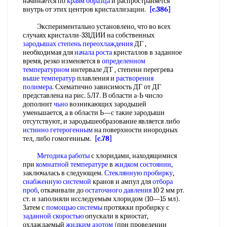
начинается по
краям образца
и распространяется
внутрь от этих центров кристаллизации.
[c.386]
Экспериментально установлено, что во всех
случаях кристалли-331ДИИ на собственных
зародышах степень переохлаждения
ДГ ,
необходимая для
начала роста
кристаллов в заданное
время, резко изменяется в
определенном
температурном
интервале ДТ , степени перегрева
выше температур
плавления и
растворения
полимера
. Схематично зависимость ДГ от ДГ
представлена на рис. 5Л7. В области а-Ь число
дополнит
чьно
возникающих зародьшей
уменьшается, а в области Ь—с такие зародыши
отсутствуют, и зародышеобразование является либо
истинно гетерогенным
на поверхности инородных
тел, либо гомогенным.
[c.78]
Методика работы
с хлоридами, находящимися
при
комнатной температуре
в
жидком состоянии
,
заключалась в следующем.
Стеклянную пробирку
,
снабженную системой
кранов и ампул для
отбора
проб
, откачивали до
остаточного давления
10 2 мм рт.
ст. и заполняли исследуемым хлоридом (10—15 мл).
Затем с
помощью системы
протяжки пробирку с
заданной скоростью
опускали в криостат,
охлаждаемый
жидким азотом
(при проведении