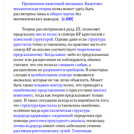
Применение квантовой механики
.
Квантово-
механическая теория
атома может здесь быть
рассмотрена лишь в
общих чертах
без
математических выводов.
[c.103]
Теория, рассмотренная в разд. III, позволяет
предсказать
число полос
в спектре КР кристаллов с
известной структурой
. Однако даже если
структура
кристалла
точно установлена, на практике часто его
спектр КР не вполне соответствует
теоретически
предсказанному
.
Когда какие
-либо из предсказанных
полос или расщепление не наблюдаются, обычно
считают, что эти полосы
слишком слабые
, а
расщепление не
разрешается прибором
. В некоторых
случаях в
колебательном спектре
появляются
аномалии, которые не так легко объяснить. Может
быть также
искажен контур
полос, что приводит к
ошибочному представлению
о присутствии
многих
компонент
, тогда как теория предсказывает только
одну. В таких ситуациях всегда есть вероятность того,
что
структура кристалла
установлена ошибочно,
особенно когда
кристаллическая структура
водородсодержащих соединений
определена при
помощи
рентгеноструктурного анализа
, поскольку
атомы водорода
имеют очень небольшое сечение
рассеяния рентгеновских лучей
.
Типичным