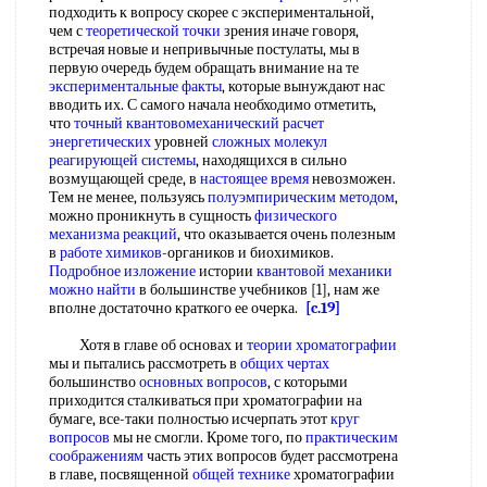
подходить к вопросу скорее с экспериментальной,
чем с
теоретической точки
зрения иначе говоря,
встречая новые и непривычные постулаты, мы в
первую очередь будем обращать внимание на те
экспериментальные факты
, которые вынуждают нас
вводить их. С самого начала необходимо отметить,
что
точный квантовомеханический
расчет
энергетических
уровней
сложных молекул
реагирующей системы
, находящихся в сильно
возмущающей среде, в
настоящее время
невозможен.
Тем не менее, пользуясь
полуэмпирическим методом
,
можно проникнуть в сущность
физического
механизма реакций
, что оказывается очень полезным
в
работе химиков
-органиков и биохимиков.
Подробное изложение
истории
квантовой механики
можно найти
в большинстве учебников [1], нам же
вполне достаточно краткого ее очерка.
[c.19]
Хотя в главе об основах и
теории хроматографии
мы и пытались рассмотреть в
общих чертах
большинство
основных вопросов
, с которыми
приходится сталкиваться при хроматографии на
бумаге, все-таки полностью исчерпать этот
круг
вопросов
мы не смогли. Кроме того, по
практическим
соображениям
часть этих вопросов будет рассмотрена
в главе, посвященной
общей технике
хроматографии