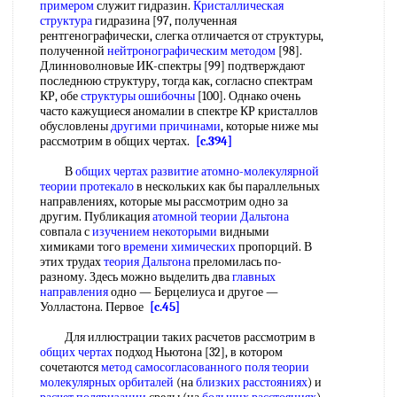
примером
служит гидразин.
Кристаллическая
структура
гидразина [97, полученная
рентгенографически, слегка отличается от структуры,
полученной
нейтронографическим методом
[98].
Длинноволновые ИК-спектры [99] подтверждают
последнюю структуру, тогда как, согласно спектрам
КР, обе
структуры ошибочны
[100]. Однако очень
часто кажущиеся аномалии в спектре КР кристаллов
обусловлены
другими причинами
, которые ниже мы
рассмотрим в общих чертах.
[c.394]
В
общих чертах
развитие атомно-молекулярной
теории протекало
в нескольких как бы параллельных
направлениях, которые мы рассмотрим одно за
другим. Публикация
атомной теории Дальтона
совпала с
изучением некоторыми
видными
химиками того
времени химических
пропорций. В
этих трудах
теория Дальтона
преломилась по-
разному. Здесь можно выделить два
главных
направления
одно — Берцелиуса и другое —
Уолластона. Первое
[c.45]
Для иллюстрации таких расчетов рассмотрим в
общих чертах
подход Ньютона [32], в котором
сочетаются
метод самосогласованного
поля теории
молекулярных орбиталей
(на
близких расстояниях
) и