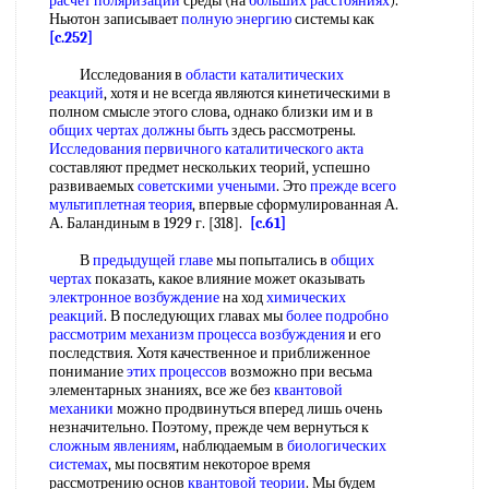
расчет поляризации
среды (на
больших расстояниях
).
Ньютон записывает
полную энергию
системы как
[c.252]
Исследования в
области каталитических
реакций
, хотя и не всегда являются кинетическими в
полном смысле этого слова, однако близки им и в
общих чертах
должны быть
здесь рассмотрены.
Исследования первичного
каталитического акта
составляют предмет нескольких теорий, успешно
развиваемых
советскими учеными
. Это
прежде всего
мультиплетная теория
, впервые сформулированная А.
А. Баландиным в 1929 г. [318].
[c.61]
В
предыдущей главе
мы попытались в
общих
чертах
показать, какое влияние может оказывать
электронное возбуждение
на ход
химических
реакций
. В последующих главах мы
более подробно
рассмотрим механизм
процесса возбуждения
и его
последствия. Хотя качественное и приближенное
понимание
этих процессов
возможно при весьма
элементарных знаниях, все же без
квантовой
механики
можно продвинуться вперед лишь очень
незначительно. Поэтому, прежде чем вернуться к
сложным явлениям
, наблюдаемым в
биологических
системах
, мы посвятим некоторое время
рассмотрению основ
квантовой теории
. Мы будем