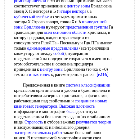
ромбоэдрической
РЭЯ из восьми примитивных ячеек
соответствует приведение к
центру зоны
Бриллюэна
звезд Х (3 вектора) и Ь (
четыре вектора
), а
кубической ячейке
из четырех примитивных —
звезды Х Строго говоря, точки X и Ь
приведенной
зоны Бриллюэна
нумеруют
представления группы
Га
трансляций для
всей
основной области
кристалла, в
которую, однако, входят и трансляции из
совокупности ГшеЛТа - Поскольку и Гдк.ПГа имеют
только
одномерные представления
(все трансляции
коммутируют между
собой
), нумерация
представлений на подгруппе сохраняется именно на
этом обстоятельстве и основана процедура
приведения к
центру зоны
Бриллюэна (точка к =0)
тех или
иных точек
к, рассмотренная ранее.
[c.116]
Предложенная в книге
система классификации
кристаллов оригинальна и удобна и будет оценена и
потребителями лазерных кристаллов, и физиками,
работающими пад свойствами и
созданием новых
квантовых генераторов
.
Высокая плотность
информации в монографии
была
достигнута
представлением больптинства данн[лх в табличном
виде.
Строгость
в отборе важных
результатов теории
и заслуживающих наибольшего доверия
экспериментальных работ
также большой плюс
книги. В предлагаемой монографии автор счел