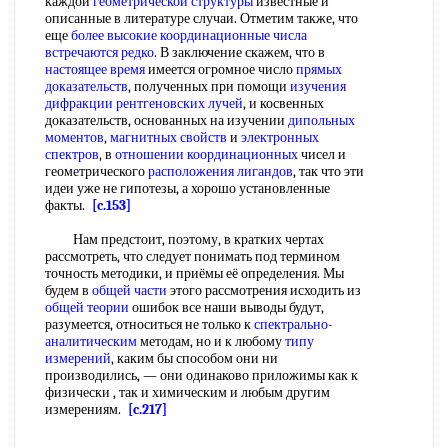
каждой
геометрической структуры
известные и
описанные в литературе случаи. Отметим также, что
еще
более высокие координационные числа
встречаются редко
. В заключение скажем, что в
настоящее время
имеется огромное число
прямых
доказательств
, полученных при помощи
изучения
дифракции рентгеновских лучей
, и косвенных
доказательств, основанных на изучении
дипольных
моментов
,
магнитных свойств
и
электронных
спектров
, в
отношении координационных
чисел и
геометрического
расположения лигандов
, так что эти
идеи уже не гипотезы, а хорошо установленные
факты.
[c.153]
Нам предстоит, поэтому, в кратких чертах
рассмотреть, что следует понимать под термином
точность методики, и приёмы её определения. Мы
будем в
общей части
этого рассмотрения исходить из
общей теории
ошибок все наши выводы будут,
разумеется, относиться не только к
спектрально-
аналитическим
методам, но и к любому
типу
измерений
, каким бы способом они ни
производились, — они одинаково приложимы как к
физически , так и химическим и любым другим
измерениям.
[c.217]