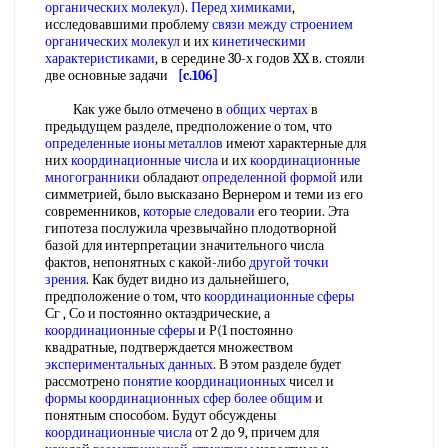
органических молекул
).
Перед химиками
,
исследовавшими проблему
связи между строением
органических молекул
и их
кинетическими
характеристиками
, в середине 30-х годов XX в. стояли
две основные задачи
[c.106]
Как уже было отмечено в
общих чертах
в
предыдущем разделе, предположение о том, что
определенные ионы металлов
имеют характерные для
них
координационные числа
и их
координационные
многогранники
обладают
определенной формой
или
симметрией, было высказано Вернером и теми из его
современников,
которые следовали
его теории. Эта
гипотеза послужила чрезвычайно плодотворной
базой для интерпретации значительного числа
фактов, непонятных с какой-либо
другой точки
зрения
. Как будет видно из дальнейшего,
предположение о том, что
координационные сферы
Сг , Со и постоянно октаэдрические, а
координационные сферы
и Р(1 постоянно
квадратные, подтверждается множеством
экспериментальных данных
. В этом разделе будет
рассмотрено
понятие координационных
чисел и
формы координационных сфер
более общим
и
понятным способом. Будут обсуждены
координационные числа
от 2 до 9, причем для