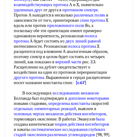
взаимодействующих протона
А и X, значительно
удаленных друг
от друга в
протонном спектре
.
Протон А находится в несколько
различных полях
в
зависимости от того, ориентирован
спин протона
X
вдоль или против
приложенного поля
Яо, а
поскольку обе эти ориентации имеют примерно
одинаковую вероятность, резонансная
полоса
протона
А будет состоять из
двух
линий равной
интенсивности. Резонансная
полоса протона
X
расщепится под влиянием А аналогичным образом,
поэтому спектр в целом будет состоять из четырех
линий, как показано в
верхней части
рис. 3.3.
Расщепление на дублет свидетельствует о
воздействии на один из протонов переориентации
другого протона
. Выраженное в герцах расщепление
носит название константы спин-
[c.67]
В последующих
исследованиях механизм
Болланда был подтвержден и
дополнен некоторыми
новыми стадиями,
определены константы
скоростей
отдельных элементарных реакций
, выяснен в
основных чертах механизм
действия ингибиторов
,
тормозящих окисление. В работах Эмануэля
была
создана кинетическая
теория действия ингибиторов
и начаты
систематические исследования
глубоких
стадий окисления
различных углеводородов
[98, 99].