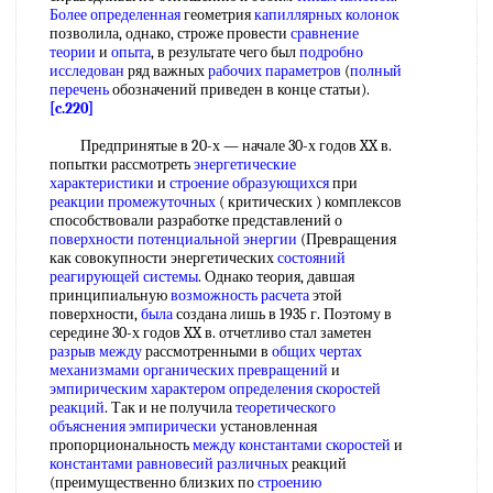
Более определенная
геометрия
капиллярных колонок
позволила, однако, строже провести
сравнение
теории
и
опыта
, в результате чего был
подробно
исследован
ряд важных
рабочих параметров
(
полный
перечень
обозначений приведен в конце статьи).
[c.220]
Предпринятые в 20-х — начале 30-х годов XX в.
попытки рассмотреть
энергетические
характеристики
и
строение образующихся
при
реакции промежуточных
( критических ) комплексов
способствовали разработке представлений о
поверхности потенциальной энергии
(Превращения
как совокупности энергетических
состояний
реагирующей системы
. Однако теория, давшая
принципиальную
возможность расчета
этой
поверхности,
была
создана лишь в 1935 г. Поэтому в
середине 30-х годов XX в. отчетливо стал заметен
разрыв между
рассмотренными в
общих чертах
механизмами органических превращений
и
эмпирическим характером
определения скоростей
реакций
. Так и не получила
теоретического
объяснения эмпирически
установленная
пропорциональность
между константами скоростей
и
константами равновесий различных
реакций
(преимущественно близких по
строению