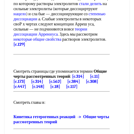
по которому растворы электролитов
стали делить
на
сильные электролиты (которые диссоциртруют
нацело
) и сла бые — диссоциирующие со
степенью
диссоциации
а. Слабые электролиты в некоторых
своР х чертах следуют концепции Арреш уса,
сильные — не подчиняются вовсе
теории
диссоциации Аррениуса
. Здесь мы рассмотрим
некоторые общие свойства
растворов электролитов.
[c.129]
Смотреть страницы где упоминается термин
Общие
черты рассмотренных теорий
:
[c.314]
[c.11]
[c.173]
[c.314]
[c.562]
[c.384]
[c.308]
[c.447]
[c.148]
[c.18]
[c.117]
Смотреть главы в:
Кинетика гетерогенных реакций -> Общие черты
рассмотренных теорий