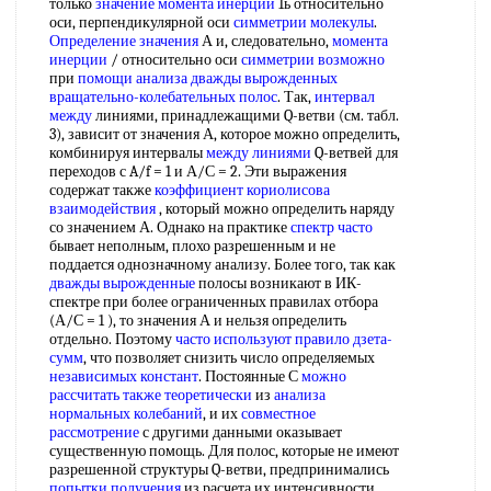
только
значение момента инерции
1ь относительно
оси, перпендикулярной оси
симметрии молекулы
.
Определение значения
А и, следовательно,
момента
инерции
/ относительно оси
симметрии возможно
при
помощи анализа
дважды вырожденных
вращательно-колебательных полос
. Так,
интервал
между
линиями, принадлежащими Q-ветви (см. табл.
3), зависит от значения А, которое можно определить,
комбинируя интервалы
между линиями
Q-ветвей для
переходов с A/f = 1 и А/С = 2. Эти выражения
содержат также
коэффициент кориолисова
взаимодействия
, который можно определить наряду
со значением А. Однако на практике
спектр часто
бывает неполным, плохо разрешенным и не
поддается однозначному анализу. Более того, так как
дважды вырожденные
полосы возникают в ИК-
спектре при более ограниченных правилах отбора
(А/С = 1 ), то значения А и нельзя определить
отдельно. Поэтому
часто используют
правило дзета-
сумм
, что позволяет снизить число определяемых
независимых констант
. Постоянные С
можно
рассчитать
также теоретически
из
анализа
нормальных колебаний
, и их
совместное
рассмотрение
с другими данными оказывает
существенную помощь. Для полос, которые не имеют
разрешенной структуры Q-ветви, предпринимались
попытки получения
из расчета их интенсивности