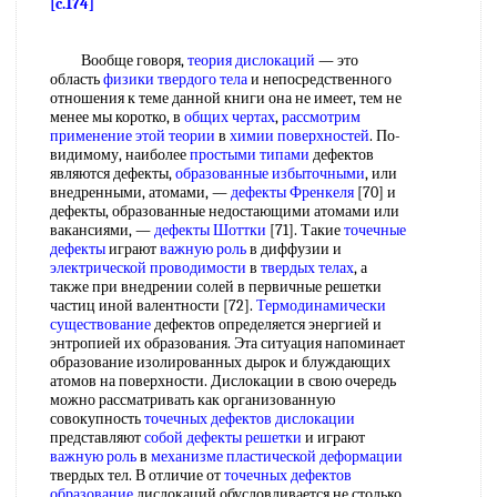
[c.174]
Вообще говоря,
теория дислокаций
— это
область
физики твердого тела
и непосредственного
отношения к теме данной книги она не имеет, тем не
менее мы коротко, в
общих чертах
,
рассмотрим
применение
этой теории
в
химии поверхностей
. По-
видимому, наиболее
простыми типами
дефектов
являются дефекты,
образованные избыточными
, или
внедренными, атомами, —
дефекты Френкеля
[70] и
дефекты, образованные недостающими атомами или
вакансиями, —
дефекты Шоттки
[71]. Такие
точечные
дефекты
играют
важную роль
в диффузии и
электрической проводимости
в
твердых телах
, а
также при внедрении солей в первичные решетки
частиц иной валентности [72].
Термодинамически
существование
дефектов определяется энергией и
энтропией их образования. Эта ситуация напоминает
образование изолированных дырок и блуждающих
атомов на поверхности. Дислокации в свою очередь
можно рассматривать как организованную
совокупность
точечных дефектов дислокации
представляют
собой
дефекты решетки
и играют
важную роль
в
механизме пластической деформации
твердых тел. В отличие от
точечных дефектов
образование
дислокаций обусловливается не столько