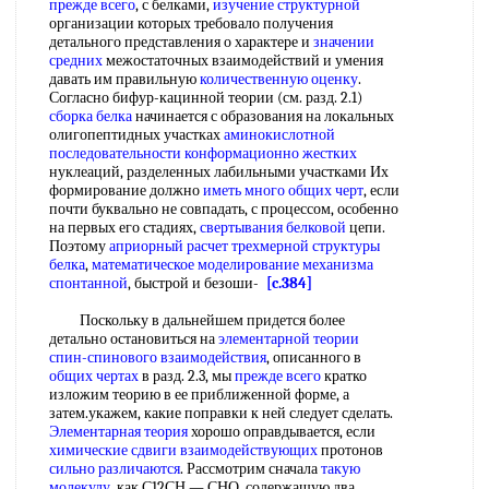
прежде всего
, с белками,
изучение структурной
организации которых требовало получения
детального представления о характере и
значении
средних
межостаточных взаимодействий и умения
давать им правильную
количественную оценку
.
Согласно бифур-кацинной теории (см. разд. 2.1)
сборка белка
начинается с образования на локальных
олигопептидных участках
аминокислотной
последовательности
конформационно жестких
нуклеаций, разделенных лабильными участками Их
формирование должно
иметь много
общих черт
, если
почти буквально не совпадать, с процессом, особенно
на первых его стадиях,
свертывания белковой
цепи.
Поэтому
априорный расчет
трехмерной структуры
белка
,
математическое моделирование
механизма
спонтанной
, быстрой и безоши-
[c.384]
Поскольку в дальнейшем придется более
детально остановиться на
элементарной теории
спин-спинового взаимодействия
, описанного в
общих чертах
в разд. 2.3, мы
прежде всего
кратко
изложим теорию в ее приближенной форме, а
затем.укажем, какие поправки к ней следует сделать.
Элементарная теория
хорошо оправдывается, если
химические сдвиги взаимодействующих
протонов
сильно различаются
. Рассмотрим сначала
такую
молекулу
, как С12СН — СНО, содержащую два