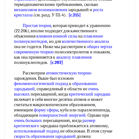
термодинамическими требованиями, сколько
механизмом возникновения
зародышей и
роста
кристалла
(см. разд. У П1-4).
[c.215]
Простая теория
, которая приводит к уравнению
(22.206), вполне подходит для качественного
объяснения
влияния ионной силы
на
плавление
полинуклеотидов
, но для
количественного анализа
она не годится. Ниже мы рассмотрим в
общих чертах
современную теорию
полиэлектролитов и покажем,
как она применяется к
анализу плавления
полинуклеотидов.
[c.282]
Рассмотрим
атомистическую теорию
зарождения. Выше был изложен
феноменологический подход
к
образованию
зародышей
, справедливый в области не
очень
высоких
пересыщений, когда
критический зародыш
включает в себя многие десятки атомов и может
считаться макроскопическим образованием,
имеющим
форму сферы
, куба или параллелепипеда,
обладающим
поверхностной энергией
. Однако при
очень больших
пересыщениях, когда
размер
критического
зародыша приближается к атомному,
использованный подход
не обоснован. В этом случае
скорость образования зародышей
должна