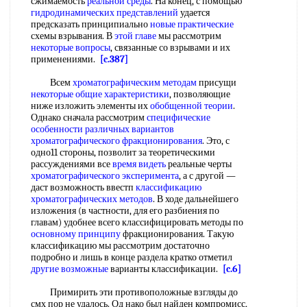
сжимаемость
реальной среды
. На конец, с помощью
гидродинамических представлений
удается
предсказать принципиально
новые практические
схемы взрывания. В
этой главе
мы рассмотрим
некоторые вопросы
, связанные со взрывами и их
применениями.
[c.387]
Всем
хроматографическим методам
присущи
некоторые общие характеристики
, позволяющие
ниже изложить элементы их
обобщенной теории
.
Однако сначала рассмотрим
специфические
особенности
различных вариантов
хроматографического фракционирования
. Это, с
одно11 стороны, позволит за теоретическими
рассуждениями все
время видеть
реальные черты
хроматографического эксперимента
, а с другой —
даст возможность ввестп
классификацию
хроматографических методов
. В ходе дальнейшего
изложения (в частности, для его разбиения по
главам) удобнее всего классифицировать методы по
основному принципу
фракционирования. Такую
классификацию мы рассмотрим достаточно
подробно и лишь в конце раздела кратко отметил
другие возможные
варианты классификации.
[c.6]
Примирить эти противоположные взгляды до
смх пор не удалось. Од нако был найден компромисс,