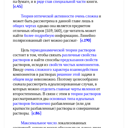
па бумаге, и в
ряде глав
специальной части
книги.
[c.45]
Теория оптической активности
очень сложна
и
может быть рассмотрена в данной главе лишь в
общих чертах
однако она является предметом
отличных обзоров [559, 560], где читатель может
найти
более-подробную
информацию. Линейно
поляризованный свет можно рассмат-
[c.190]
Цель
термодинамической теории растворов
состоит в том, чтобы связать
различные свойства
растворов
и найти способы
предсказания свойств
растворов, исходя из
свойств чистых компонентов
.
Ввиду
очень сложного
характера взаимодействия
компонентов в растворах
решение этой
задачи в
общем виде
невозможно. Поэтому целесообразно
сначала рассмотреть идеализированные случаи, в
которых можно
отделить главные
черты явления
от
второстепенных. В связи с этим в
теории растворов
рассматриваются два
основных типа
идеальных
растворов бесконечно
разбавленные (или для
краткости разбавленные) растворы и совершенные
растворы.
[c.86]
Максимальное число
локализованных
состояний, которые могут образоваться, равно двум.