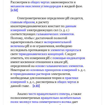
Рассмотрим в
общих чертах
закономерности и
механизм окисления углеводородов
в жидкой фазе.
[c.51]
Олектрометрическое определение pH сводится,
главным образом
, к расчету
квазитермодинамических констант по
данным
измерений
электродвижущих сил (э. д. с.)
соответствующих
гальванических элементов
.
Поэтому, чтобы с достаточной полнотой
характеризовать смысл
экспериментальной
величины
pH и ее ограничения, необходимо
исследовать протекающие в
элементах процессы
в
свете
термодинамических концепций
. Следует
отметить, что измерения pH с
помощью индикаторов
имеют косвенное отношение к шкале pH,
определенной на
основе гальванических элементов
.
Некоторые из
основных принципов измерений
э. д. с.
и
термодинамики растворов
электролитов,
необходимые для понимания теории и
практики
измерений
э. д. с., рассмотрены в
общих чертах
в
данной главе .
[c.11]
Анализ
чисто вращательного спектра
, а также
полносимметричных
вращательно-колебательных
полос молекул
типа симметричного волчка
дает