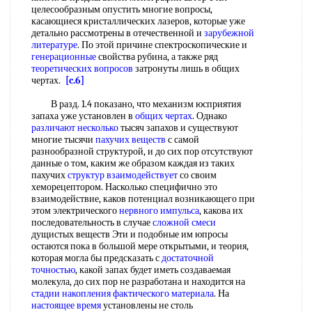
целесообразным опустить многие вопросы,
касающиеся кристаллических лазеров, которые уже
детально рассмотрены в отечественной и
зарубежной
литературе
. По этой причине спектроскопические и
генерационные
свойства рубина, а также ряд
теоретических вопросов
затронуты лишь в общих
чертах.
[c.6]
В разд. 1.4 показано, что механизм юсприятия
запаха уже установлен в
общих чертах
. Однако
различают несколько
тысяч запахов и существуют
многие тысячи
пахучих веществ
с самой
разнообразной структурой, и до сих пор отсутствуют
данные о том, каким же образом каждая из таких
пахучих
структур взаимодействует
со своим
хеморецептором. Насколько специфично это
взаимодействие, каков потенциал возникающего при
этом электрического
нервного импульса
, какова их
последовательность в случае
сложной смеси
дущистых веществ Эти и подобные им юпросы
остаются пока в большой мере открытыми, и теория,
которая могла бы предсказать с
достаточной
точностью
, какой запах будет иметь создаваемая
молекула, до сих пор не разработана и находится на
стадии накопления
фактического материала
. На
настоящее время
установлены не столь