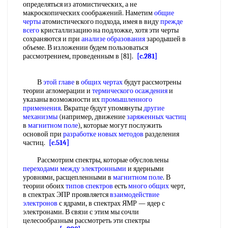
определяться из атомистических, а не
макроскопических соображений. Наметим
общие
черты
атомистического подхода, имея в виду
прежде
всего
кристаллизацию на подложке, хотя эти черты
сохраняются и при
анализе образования
зародышей в
объеме. В изложении будем пользоваться
рассмотрением, проведенным в [81].
[c.281]
В
этой главе
в
общих чертах
будут рассмотрены
теории агломерации и
термического осаждения
и
указаны возможности их
промышленного
применения
. Вкратце будут упомянуты
другие
механизмы
(например, движение
заряженных частиц
в
магнитном поле
), которые могут послужить
основой при
разработке новых методов
разделения
частиц.
[c.514]
Рассмотрим спектры, которые обусловлены
переходами между электронными
и ядерными
уровнями, расщепленными в
магнитном поле
. В
теории обоих
типов спектров
есть
много общих
черт,
в спектрах ЭПР проявляется
взаимодействие
электронов
с ядрами, в спектрах ЯМР — ядер с
электронами. В связи с этим мы сочли
целесообразным рассмотреть эти спектры