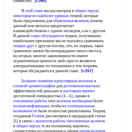
совместно.
[c.280]
В
этой главе
мы рассмотрим в
общих чертах
некоторые
из
наиболее удачных
теорий, которые
были предложены для
объяснения явления
, почему
данный ион металла предпочитает
взаимодействовать с одним лигандом, а не с другим.
В данной
главе обсуждаются
теории, получившие
наибольшее признание мы не пытались сравнивать
теории друг
с другом потому, что, во-первых, такое
сравнение заняло бы неоправданно много места и,
во-вторых, многие закономерности имеют
ограниченную ценность либо просто являются
альтернативными по отношению к тем теориям,
которые обсуждаются в данной главе.
[c.247]
Большее значение
капиллярных колонок
в
газовой хроматографии
для
достижения высоких
эффективностей доказано в
настоящее время
с
достаточной очевидностью [1—5], однако в
отношении работы
этих
колонок необходима
более
полная информация
, чтобы их
потенциальные
возможности
были полностью реализованы. Теория,
созданная
Голеем
, рассмотрена в предыдущей статье
[5] в связи с
анализом работы
заполненных колонок
в
общих чертах
те же положения, вероятно,
справедливы по отношению к обоим
типам колонок
.