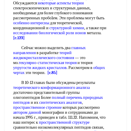
Обсуждаются
некоторые аспекты теории
спектроскопических и структурных данных,
необходимые для более глубокого понимания
рассмотренных пробо1ем. Эти проблемы могут быть
особенно интересны
для теоретической,
координационной и
структурной химии
, а также при
исследовании биологической
роли ионов
металла.
[c.123]
Сейчас можно выделить два
главных
направления
в разработке
теорий
жидкокристаллического состояния
— это
мо.
текулярно
-
статистическая теория
и теория
упругости жидких кристаллов
. Рассмотрим в
общих
чертах
эти теории.
[c.85]
В 10-13 главах были обсуждены результаты
теоретического конформационного анализа
достаточно представительной группы
олигопептидов Более
полный перечень
природных
пептидов
и их
синтетических аналогов
,
пространственное строение
которых рассмотрено
автором данной
монографии и сотрудниками до
начала 1995 г., приведен в табл. 111.32. Напомним, что
наш интерес к
пространственной структуре
сравнительно низкомолекулярных пептидов связан,