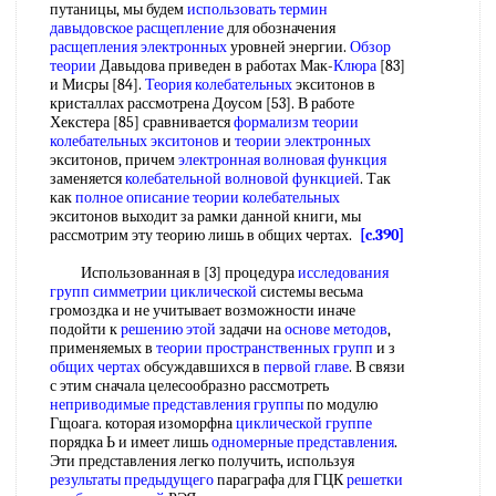
путаницы, мы будем
использовать термин
давыдовское расщепление
для обозначения
расщепления электронных
уровней энергии.
Обзор
теории
Давыдова приведен в работах Мак-
Клюра
[83]
и Мисры [84].
Теория колебательных
экситонов в
кристаллах рассмотрена Доусом [53]. В работе
Хекстера [85] сравнивается
формализм теории
колебательных экситонов
и
теории электронных
экситонов, причем
электронная волновая функция
заменяется
колебательной волновой функцией
. Так
как
полное описание
теории колебательных
экситонов выходит за рамки данной книги, мы
рассмотрим эту теорию лишь в общих чертах.
[c.390]
Использованная в [3] процедура
исследования
групп
симметрии циклической
системы весьма
громоздка и не учитывает возможности иначе
подойти к
решению этой
задачи на
основе методов
,
применяемых в
теории пространственных групп
и з
общих чертах
обсуждавшихся в
первой главе
. В связи
с этим сначала целесообразно рассмотреть
неприводимые представления группы
по модулю
Гщоага. которая изоморфна
циклической группе
порядка Ь и имеет лишь
одномерные представления
.
Эти представления легко получить, используя
результаты предыдущего
параграфа для ГЦК
решетки