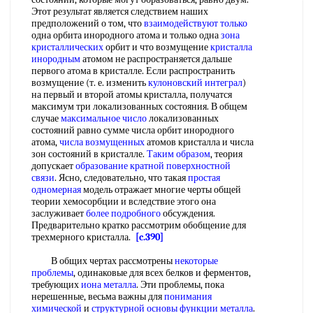
Этот результат является следствием наших
предположений о том, что
взаимодействуют только
одна орбита инородного атома и только одна
зона
кристаллических
орбит и что возмущение
кристалла
инородным
атомом не распространяется дальше
первого атома в кристалле. Если распространить
возмущение (т. е. изменить
кулоновский интеграл
)
на первый и второй атомы кристалла, получатся
максимум три локализованных состояния. В общем
случае
максимальное число
локализованных
состояний равно сумме числа орбит инородного
атома,
числа возмущенных
атомов кристалла и числа
зон состояний в кристалле.
Таким образом
, теория
допускает
образование кратной
поверхностной
связи
. Ясно, следовательно, что такая
простая
одномерная
модель отражает многие черты общей
теории хемосорбции и вследствие этого она
заслуживает
более подробного
обсуждения.
Предварительно кратко рассмотрим обобщение для
трехмерного кристалла.
[c.390]
В общих чертах рассмотрены
некоторые
проблемы
, одинаковые для всех белков и ферментов,
требующих
иона металла
. Эти проблемы, пока
нерешенные, весьма важны для
понимания
химической
и
структурной основы
функции металла
.