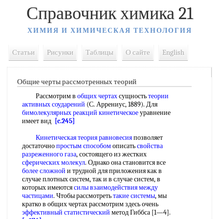
Справочник химика 21
ХИМИЯ И ХИМИЧЕСКАЯ ТЕХНОЛОГИЯ
Статьи
Рисунки
Таблицы
О сайте
English
Общие черты рассмотренных теорий
Рассмотрим в
общих чертах
сущность
теории
активных соударений
(С. Аррениус, 1889). Для
бимолекулярных реакций кинетическое
уравнение
имеет вид
[c.245]
Кинетическая теория равновесия
позволяет
достаточно
простым способом
описать
свойства
разреженного газа
, состоящего из жестких
сферических молекул
. Однако она становится все
более сложной
и трудной для приложения как в
случае плотных систем, так и в случае систем, в
которых имеются
силы взаимодействия между
частицами
. Чтобы рассмотреть
такие системы
, мы
кратко в общих чертах рассмотрим здесь очень
эффективный статистический
метод Гиббса [1—4].