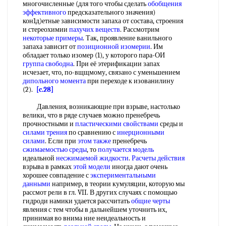
многочисленные (для того чтобы сделать
обобщения
эффективного
предсказательного значения)
кон1д)етные зависимости запаха от состава, строения
и стереохимии
пахучих веществ
. Рассмотрим
некоторые примеры
. Так, проявление ванильного
запаха зависит от
позиционной изомерии
. Им
обладает только изомер (1), у которого пара-ОИ
группа свободна
. При её этерификации запах
исчезает, что, по-вщщмому, связано с уменьшением
дипольного момента
при переходе к изованилину
(2).
[c.28]
Давления, возникающие при взрыве, настолько
велики, что в ряде случаев можно пренебречь
прочностными и
пластическими свойствами
среды и
силами трения
по сравнению с
инерционными
силами
. Если при
этом также
пренебречь
сжимаемостью среды
, то
получается модель
идеальной
несжимаемой жидкости
.
Расчеты действия
взрыва в рамках
этой модели
иногда дают очень
хорошее совпадение с
экспериментальными
данными
например, в теории кумуляции, которую мы
рассмот рели в гл. VII. В других случаях с помощью
гидроди намики удается рассчитать
общие черты
явления с тем чтобы в дальнейшем уточнить их,
принимая во внима ние неидеальность и