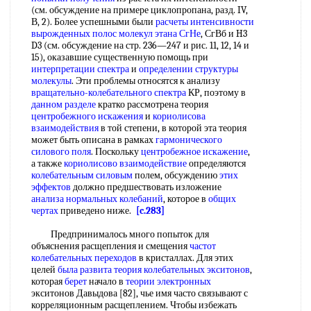
(см. обсуждение на примере циклопропана, разд. IV,
В, 2). Более успешными были
расчеты интенсивности
вырожденных полос
молекул этана
СгНе
, СгВб и H3
D3 (см. обсуждение на стр. 236—247 и рис. 11, 12, 14 и
15), оказавшие существенную помощь при
интерпретации спектра
и
определении структуры
молекулы
. Эти проблемы относятся к анализу
вращательно-колебательного спектра
КР, поэтому в
данном разделе
кратко рассмотрена теория
центробежного искажения
и
кориолисова
взаимодействия
в той степени, в которой эта теория
может быть описана в рамках
гармонического
силового поля
. Поскольку
центробежное искажение
,
а также
кориолисово взаимодействие
определяются
колебательным силовым
полем, обсуждению
этих
эффектов
должно предшествовать изложение
анализа нормальных колебаний
, которое в
общих
чертах
приведено ниже.
[c.283]
Предпринималось много попыток для
объяснения расщепления и смещения
частот
колебательных переходов
в кристаллах. Для этих
целей
была
развита теория
колебательных экситонов
,
которая
берет
начало в
теории электронных
экситонов Давыдова [82], чье имя часто связывают с
корреляционным расщеплением. Чтобы избежать