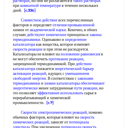
растворах
, но они не разлагаются в
таких растворах
при
комнатной температуре
в течение нескольких
дней.
[c.336]
Совместное действие
всех перечисленных
факторов и определяет
отличия промышленной
химии от
академической науки
. Конечно, в обоих
случаях
действуют химические
принципы и
законы
термодинамики
. Одинаково и
определение
катализатора
как вещества, которое изменяет
скорость реакции
и при этом не расходуется.
Катализаторы не влияют на
положение равновесия
и
не могут обеспечить
протекание реакции
,
запрещенной термодинамикой. При
действии
катализатора
снижается
энергетический барьер
активации реакций
, идущих с
уменьшением
свободной энергии
. В соответствии с
законами
термодинамики
и
химии катализаторы
обеспечивают
энергетически
менее затрудненные
пути реакции
, но
это позволяет
эффективнее использовать
сырье в
перерабатывающей и химической
промышленности.
[c.9]
Скорости электрохимических реакций
, помимо
обычных факторов, которые влияют на
скорость
химических реакций
, зависят от
потенциала
электрода
. При увеличении
потенциала скорость