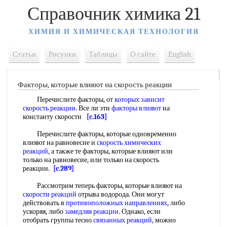
Справочник химика 21
ХИМИЯ И ХИМИЧЕСКАЯ ТЕХНОЛОГИЯ
Статьи
Рисунки
Таблицы
О сайте
English
Факторы, которые влияют на скорость реакции
Перечислите факторы, от
которых зависит
скорость реакции
. Все ли эти
факторы влияют
на
константу скорости
[c.163]
Перечислите факторы, которые одновременно
влияют на равновесие и
скорость химических
реакций
, а также те факторы, которые влияют или
только на равновесие, или только на скорость
реакции.
[c.289]
Рассмотрим теперь факторы, которые влияют на
скорости реакций
отрыва водорода. Они могут
действовать в
противоположных направлениях
, либо
ускоряя, либо
замедляя реакции
. Однако, если
отобрать группы тесно
связанных реакций
, можно