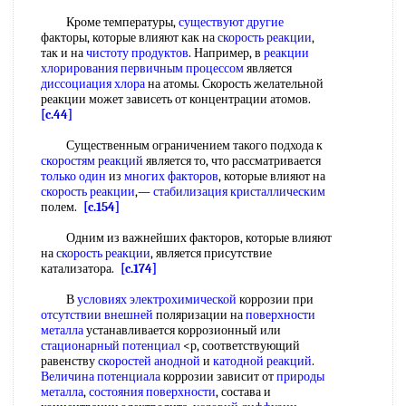
Кроме температуры,
существуют другие
факторы, которые влияют как на
скорость реакции
,
так и на
чистоту продуктов
. Например, в
реакции
хлорирования
первичным процессом
является
диссоциация хлора
на атомы. Скорость желательной
реакции может зависеть от концентрации атомов.
[c.44]
Существенным ограничением такого подхода к
скоростям реакций
является то, что рассматривается
только один
из
многих факторов
, которые влияют на
скорость реакции
,—
стабилизация кристаллическим
полем.
[c.154]
Одним из важнейших факторов, которые влияют
на
скорость реакции
, является присутствие
катализатора.
[c.174]
В
условиях электрохимической
коррозии при
отсутствии внешней
поляризации на
поверхности
металла
устанавливается коррозионный или
стационарный потенциал
<р, соответствующий
равенству
скоростей анодной
и
катодной реакций
.
Величина потенциала
коррозии зависит от
природы
металла
,
состояния поверхности
, состава и