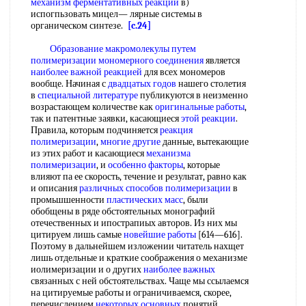
механизм ферментативных реакций
в)
испогпьзовать мицел— лярные системы в
органическом синтезе.
[c.24]
Образование макромолекулы
путем
полимеризации
мономерного соединения
является
наиболее важной реакцией
для всех мономеров
вообще. Начиная с
двадцатых годов
нашего столетия
в
специальной литературе
публикуются в неизменно
возрастающем количестве как
оригинальные работы
,
так и патентные заявки, касающиеся
этой реакции
.
Правила, которым подчиняется
реакция
полимеризации
,
многие другие
данные, вытекающие
из этих работ и касающиеся
механизма
полимеризации
, и
особенно факторы
, которые
влияют па ее скорость, течение и результат, равно как
и описания
различных способов полимеризации
в
промьшшенности
пластических масс
, были
обобщены в ряде обстоятельных монографий
отечественных и ипострапиых авторов. Из них мы
цитируем лишь самые
новейшие работы
[614—616].
Поэтому в дальнейшем изложении читатель нахщет
лишь отдельные и краткие соображения о механизме
иолимеризации и о других
наиболее важных
связанных с ней обстоятельствах. Чаще мы ссылаемся
на цитируемые работы и ограничиваемся, скорее,
перечислением
некоторых основных
понятий.