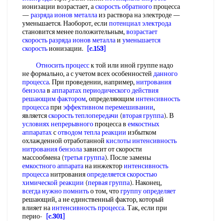
ионизации возрастает, а
скорость обратного
процесса
—
разряда ионов металла
из раствора на электроде —
уменьшается. Наоборот, если
потенциал электрода
становится менее положительным,
возрастает
скорость
разряда ионов металла
и
уменьшается
скорость
ионизации.
[c.153]
Относить процесс
к той или иной группе надо
не формально, а с учетом всех особенностей
данного
процесса
. При проведении, например,
нитрования
бензола
в
аппаратах периодического действия
решающим фактором
, определяющим
интенсивность
процесса
при
эффективном перемешивании
,
является
скорость теплопередачи
(
вторая группа
). В
условиях непрерывного
процесса в
емкостных
аппаратах
с
отводом тепла реакции
избытком
охлажденной отработанной
кислоты интенсивность
нитрования бензола
зависит от скорости
массообмена (
третья группа
). После замены
емкостного аппарата
на инжектор
интенсивность
процесса
нитрования
определяется скоростью
химической реакции
(
первая группа
). Наконец,
всегда нужно помнить
о том, что
группу определяет
решающий, а не единственный фактор, который
влияет на
интенсивность процесса
. Так, если при
перио-
[c.301]