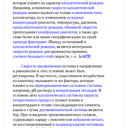
которые влияют на характер
каталитической реакции
.
Например, изменение
скорости каталитической
реакции
можно вызвать не только
изменением типа
катализатора, но и изменением
исходных
концентраций
реагентов, температуры, давления,
продолжительности реакции
,
объемной скорости
пропускания
газообразных реагентов
, а также дрз
гими более или менее специфическими по своей
природе факторами
. 1Выход, получаемый в
каталитической реакции
, является интегралом
скорости реакции
для промежутка времени,
соответствующего этой
скорости, т. е.
[c.672]
Скорость продвижения
системы в направлении
к равновесию в этих условиях может быть
регулируема. В частности, существенное воздействие
на кинетику оказывают те же факторы, которые
влияют и на
термодинамическое состояние системы
,
например, pH раствора и
концентрация лигандов
. В
условиях авто-
каталитических систем
на
скорость
гетерогенного процесса
луюжет влиять и
концентрация в сплаве соосаждающегося элемента,
каким в случае
двухкомпонентной системы
является
бор. При осаждении трехкомнонентных сплавов,
содержащих наряду с никелем или
кобальтом металл
,
не восстанавливаемый в
индивидуальном состоянии
,