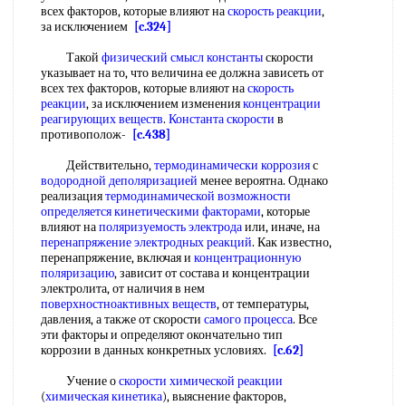
всех факторов, которые влияют на
скорость реакции
,
за исключением
[c.324]
Такой
физический смысл константы
скорости
указывает на то, что величина ее должна зависеть от
всех тех факторов, которые влияют на
скорость
реакции
, за исключением изменения
концентрации
реагирующих веществ
.
Константа скорости
в
противополож-
[c.438]
Действительно,
термодинамически коррозия
с
водородной деполяризацией
менее вероятна. Однако
реализация
термодинамической возможности
определяется кинетическими факторами
, которые
влияют на
поляризуемость электрода
или, иначе, на
перенапряжение электродных реакций
. Как известно,
перенапряжение, включая и
концентрационную
поляризацию
, зависит от состава и концентрации
электролита, от наличия в нем
поверхностноактивных веществ
, от температуры,
давления, а также от скорости
самого процесса
. Все
эти факторы и определяют окончательно тип
коррозии в данных конкретных условиях.
[c.62]
Учение о
скорости химической реакции
(
химическая кинетика
), выяснение факторов,