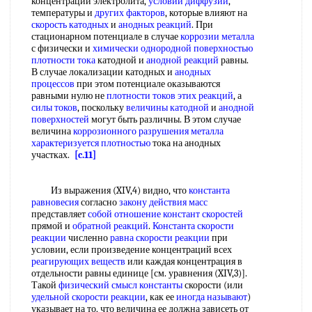
концентрации электролита,
условий диффузии
,
температуры и
других факторов
, которые влияют на
скорость катодных
и
анодных реакций
. При
стационарном потенциале в случае
коррозии металла
с физически и
химически однородной
поверхностью
плотности тока
катодной и
анодной реакций
равны.
В случае локализации катодных и
анодных
процессов
при этом потенциале оказываются
равными нулю не
плотности токов
этих реакций
, а
силы токов
, поскольку
величины катодной
и
анодной
поверхностей
могут быть различны. В этом случае
величина
коррозионного разрушения металла
характеризуется плотностью
тока на анодных
участках.
[c.11]
Из выражения (XIV,4) видно, что
константа
равновесия
согласно
закону действия масс
представляет
собой
отношение констант скоростей
прямой и
обратной реакций
.
Константа скорости
реакции
численно
равна скорости реакции
при
условии, если произведение концентраций всех
реагирующих веществ
или каждая концентрация в
отдельности равны единице [см. уравнения (XIV,3)].
Такой
физический смысл константы
скорости (или
удельной скорости реакции
, как ее
иногда называют
)
указывает на то, что величина ее должна зависеть от