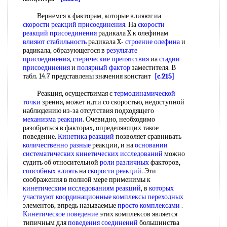
Вернемся к факторам, которые влияют иа
скорости реакций присоединения
. На
скорости
реакций присоединения
радикала X к олефинам
влияют стабильность
радикала X-
строение олефина
и
радикала, образующегося в
результате
присоединения
,
стерические препятствия
иа
стадии
присоединения
и
полярный фактор
заместителя. В
табл. 14.7 представлены значения констант
[c.215]
Реакция, осуществимая с
термодинамической
точки
зрения, может идти со скоростью, недоступной
наблюдению из-за отсутствия подходящего
механизма реакции
. Очевидно, необходимо
разобраться в факторах, определяющих такое
поведение.
Кинетика реакций
позволяет сравнивать
количественно разные
реакции, и на
основании
систематических
кинетических исследований
можно
судить об относительной
роли различных
факторов,
способных влиять
на
скорости реакций
. Эти
соображения в полной мере применимы к
кинетическим исследованиям реакций
, в
которых
участвуют
координационные комплексы переходных
элементов, впредь называемые
просто комплексами
.
Кинетическое поведение
этих комплексов является
типичным для
поведения соединений
большинства