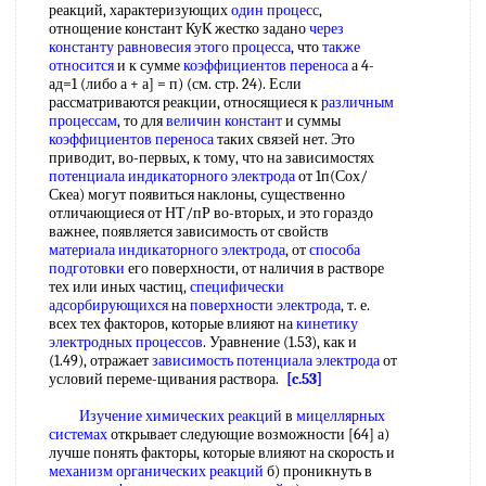
реакций, характеризующих
один процесс
,
отнощение констант КуК жестко задано
через
константу равновесия
этого процесса
, что
также
относится
и к сумме
коэффициентов переноса
а 4-
ад=1 (либо а + а] = п) (см. стр. 24). Если
рассматриваются реакции, относящиеся к
различным
процессам
, то для
величин констант
и суммы
коэффициентов переноса
таких связей нет. Это
приводит, во-первых, к тому, что на зависимостях
потенциала индикаторного электрода
от 1п(Сох/
Скеа) могут появиться наклоны, существенно
отличающиеся от НТ/пР во-вторых, и это гораздо
важнее, появляется зависимость от свойств
материала индикаторного электрода
, от
способа
подготовки
его поверхности, от наличия в растворе
тех или иных частиц,
специфически
адсорбирующихся
на
поверхности электрода
, т. е.
всех тех факторов, которые влияют на
кинетику
электродных процессов
. Уравнение (1.53), как и
(1.49), отражает
зависимость потенциала электрода
от
условий переме-щивания раствора.
[c.53]
Изучение химических реакций
в
мицеллярных
системах
открывает следующие возможности [64] а)
лучше понять факторы, которые влияют на скорость и
механизм органических реакций
б) проникнуть в