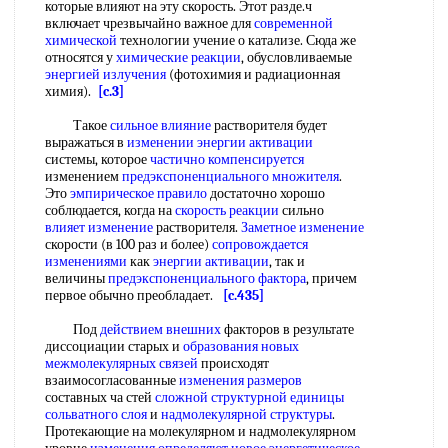
которые влияют на эту скорость. Этот разде.ч
включает чрезвычайно важное для
современной
химической
технологии учение о катализе. Сюда же
относятся у
химические реакции
, обусловливаемые
энергией излучения
(фотохимия и радиационная
химия).
[c.3]
Такое
сильное влияние
растворителя будет
выражаться в
изменении энергии активации
системы, которое
частично компенсируется
изменением
предэкспоненциального множителя
.
Это
эмпирическое правило
достаточно хорошо
соблюдается, когда на
скорость реакции
сильно
влияет изменение
растворителя.
Заметное изменение
скорости (в 100 раз и более)
сопровождается
изменениями
как
энергии активации
, так и
величины
предэкспоненциального фактора
, причем
первое обычно преобладает.
[c.435]
Под
действием внешних
факторов в результате
диссоциации старых и
образования новых
межмолекулярных связей
происходят
взаимосогласованные
изменения размеров
составных ча стей
сложной структурной единицы
сольватного слоя
и
надмолекулярной структуры
.
Протекающие на молекулярном и надмолекулярном