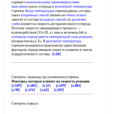
горючего
кинетическими закономерностями
окисления
окиси углерода и
величиной температуры
горения.
Когда температуры
горения равны, составы
таких
вторичных смесей
обычно не
очень сильно
зависят от состава
исходных смесей
, их
различия
слабо
влияют на скорость догорания окиси углерода.
Поэтому скорость завершающего процесса —
взаимодействия СО+О2, а с нею и величина Ып в
основном определяются
температурой зоны реакции
,
которая близка к Ть- В
результате температура
горения оказывается практически единственным
фактором, определяющим скорость пламени в смесях
подкритического состава.
[c.58]
Смотреть страницы где упоминается термин
Факторы, которые влияют на скорость реакции
:
[c.539]
[c.584]
[c.17]
[c.529]
[c.381]
[c.90]
[c.174]
[c.62]
[c.227]
Смотреть главы в: