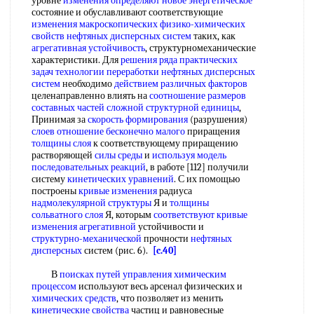
уровне
изменения определяют
новое энергетическое
состояние и обуславливают соответствующие
изменения макроскопических
физико-химических
свойств нефтяных
дисперсных систем
таких, как
агрегативная устойчивость
, структурномеханические
характеристики. Для
решения ряда
практических
задач
технологии переработки нефтяных
дисперсных
систем
необходимо
действием различных факторов
целенаправленно влиять на
соотношение размеров
составных частей сложной
структурной единицы
,
Принимая за
скорость формирования
(разрушения)
слоев отношение
бесконечно малого
приращения
толщины слоя
к соответствующему приращению
растворяющей
силы среды
и
используя модель
последовательных реакций
, в работе [112] получили
систему
кинетических уравнений
. С их помощью
построены
кривые изменения
радиуса
надмолекулярной структуры
Я и
толщины
сольватного слоя
Я, которым
соответствуют кривые
изменения агрегативной
устойчивости и
структурно-механической
прочности
нефтяных
дисперсных
систем (рис. 6).
[c.40]
В
поисках путей
управления химическим
процессом
используют весь арсенал физических и
химических средств
, что позволяет из менить
кинетические свойства
частиц и равновесные