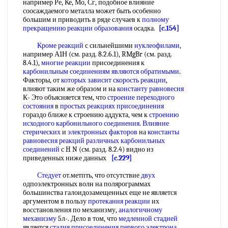
например Ре, Ке, Мо, Сг, подобное влияние
соосаждаемого металла может быть особенно
большим и приводить в ряде случаев к
полному
прекращению
реакции образования
осадка.
[c.154]
Кроме реакций
с сильнейшими
нуклеофилами
,
например А1Н (см. разд. 8.2.6.1), RMgBr (см. разд.
8.4.1),
многие реакции
присоединения к
карбонильным соединениям
являются обратимыми
.
Факторы, от
которых зависит скорость реакции
,
влияют таким же образом и на
константу равновесия
К- Это объясняется тем, что
строение переходного
состояния
в
простых реакциях присоединения
гораздо ближе к строению аддукта, чем к
строению
исходного
карбонильного соединения
.
Влияние
стерических
и
электронных факторов
на
константы
равновесия
реакций различных карбонильных
соединений
с H N (см. разд. 8.2.4) видно из
приведенных ниже данных
[c.229]
Стедует
от.метпть, что отсутствие
двух
одпоэлектронных волн на полярограммах
большинства галоидозамещенных еще не является
аргументом в пользу
протекания реакции
их
восстановления по механизму,
аналогичному
механизму
5л-. Дело в том, что
медленной стадией
является
стадия присоединения
первого электрона