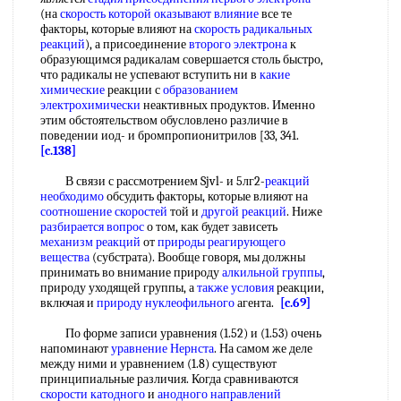
(на
скорость которой
оказывают влияние
все те
факторы, которые влияют на
скорость радикальных
реакций
), а присоединение
второго электрона
к
образующимся радикалам совершается столь быстро,
что радикалы не успевают вступить ни в
какие
химические
реакции с
образованием
электрохимически
неактивных продуктов. Именно
этим обстоятельством обусловлено различие в
поведении иод- и бромпропионитрилов [33, 341.
[c.138]
В связи с рассмотрением Sjvl- и 5лг2-
реакций
необходимо
обсудить факторы, которые влияют на
соотношение скоростей
той и
другой реакций
. Ниже
разбирается вопрос
о том, как будет зависеть
механизм реакций
от
природы реагирующего
вещества
(субстрата). Вообще говоря, мы должны
принимать во внимание природу
алкильной группы
,
природу уходящей группы, а
также условия
реакции,
включая и
природу нуклеофильного
агента.
[c.69]
По форме записи уравнения (1.52) и (1.53) очень
напоминают
уравнение Нернста
. На самом же деле
между ними и уравнением (1.8) существуют
принципиальные различия. Когда сравниваются
скорости катодного
и
анодного направлений