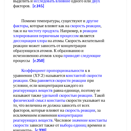
выделить и
исследовать влияние
одного или
двух
факторов.
[c.145]
Помимо температуры, существуют и
другие
факторы
, которые влияют как на
скорость реакции
,
так и на
чистоту продукта
. Например, в
реакции
хлорирования
первичным процессом
является
диссоциация хлора
на атомы. Скорость желательной
реакции может зависеть от концентрации
образующихся атомов. К образованию и
исчезновению атомов хлора
приводят следующие
процессы
[c.250]
Коэффициент пропорциональности
к в
уравнении (ХУ.2) называется
константой скорости
реакции
. Она
равняется скорости реакции
при
условии, если концентрация каждого из
реагирующих веществ
равна единице, поэтому ее
называют также
удельной скоростью реакции
. Такой
физический смысл константы
скорости указывает на
то, что величина ее должна зависеть от всех
факторов, которые влияют на
скорость реакции
, за
исключением изменения
концентрации
реагирующих веществ
. Числовое
значение константы
скорости
зависит также от
выбора единиц
времени и
концентра-
[c.320]