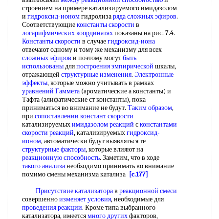
строением на примере катализируемого имидазолом
и
гидроксид-ионом
гидролиза
ряда сложных эфиров
.
Соответствующие
константы скорости
в
логарифмических координатах
показаны на рис. 7.4.
Константы скорости
в случае
гидроксид-иона
отвечают одному и тому же механизму для всех
сложных эфиров
и поэтому могут
быть
использованы
для
построения эмпирической
шкалы,
отражающей
структурные изменения
.
Электронные
эффекты
, которые можно учитывать в рамках
уравнений Гаммета
(ароматические а константы) и
Тафта (алифатические ст константы), пока
приниматься во внимание не будут.
Таким образом
,
при
сопоставлении констант скорости
катализируемых
имидазолом реакций
с
константами
скорости реакций
, катализируемых
гидроксид-
ионом
, автоматически будут выявляться те
структурные факторы
, которые влияют на
реакционную способность
. Заметим, что в ходе
такого анализа
необходимо принимать во внимание
помимо смены механизма катализа
[c.177]
Присутствие катализатора
в
реакционной смеси
совершенно
изменяет условия
, необходимые для
проведения реакции
. Кроме типа выбранного
катализатора, имеется
много других
факторов,