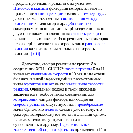
пределы про текания реакций с их участием.
Наиболее важными
факторами которые влияют на
протекание
данной реакции
, являются
темпера тура
,
давление, количественные
соотношения между
реагентами
катализатор и др.
Действие этих
факторов можно понять лишь пр1 разделении их по
двум признакам по влиянию на
скорость реакци
и
влиянию на равновесие. Из перечисленных факторов
первые тр1 изменяют как скорость, так и
равновесие
реакции
катализато влияет только на скорость
реакции.
[c.11]
Допустим, что при реакции по группе V в
соединении ХСН = СНСН2У
замена группы
X на Н
вызывает
увеличение скорости
в 10 раз, и мы хотели
бы знать, в какой мере каждый из рассмотренных
выше
эффектов влияет
на это
увеличение скорости
реакции
. Очевидный подход к такой проблеме
заключается в подборе таких соединений, для
которых один
или два фактора, влияющие на
скорость реакции
, отсутствуют или
пренебрежимо
малы. Однако это
нелегко
сделать уже потому, что
факторы, которые кажутся незначительными одному
исследователю, могут представляться
существенными другому.
Первые попытки
количественной оценки эффектов
принадлежат Гам-