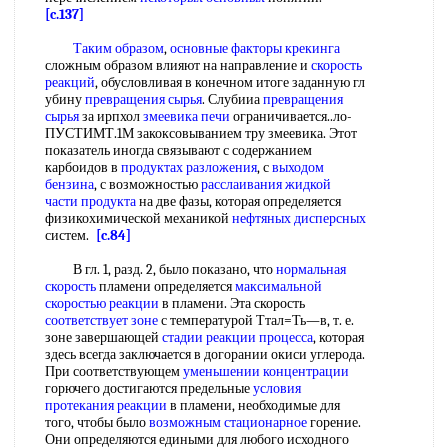
[c.137]
Таким образом
,
основные факторы крекинга
сложным образом влияют на направление и
скорость
реакций
, обусловливая в конечном итоге заданную гл
убину
превращения сырья
. Слубииа
превращения
сырья
за ирпхол
змеевика печи
ограничивается..ло-
ПУСТИМТ.1М закоксовыванием тру змеевика. Этот
показатель иногда связывают с содержанием
карбоидов в
продуктах разложения
, с
выходом
бензина
, с возможностью
расслаивания жидкой
части продукта
на две фазы, которая определяется
физикохимической механикой
нефтяных дисперсных
систем.
[c.84]
В гл. 1, разд. 2, было показано, что
нормальная
скорость
пламени определяется
максимальной
скоростью реакции
в пламени. Эта скорость
соответствует зоне
с температурой Ттал=Ть—в, т. е.
зоне завершающей
стадии реакции процесса
, которая
здесь всегда заключается в догорании окиси углерода.
При соответствующем
уменьшении концентрации
горючего достигаются предельные
условия
протекания реакции
в пламени, необходимые для
того, чтобы было
возможным стационарное
горение.
Они определяются едиными для любого исходного