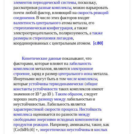
элементов периодической системы
, поскольку,
рассматривая
разные комплексы
, можно варьировать
почти любой фактор, влияющий на
скорость реакций
соединения
. В число этих факторов входят
валентность центрального
атома металла, его
стереохимическая конфигурация
, а также
электроотрицательность, поляризуемость, а
также
размеры
и
стереохимия лигандов
,
координированных с центральным атомом.
[c.80]
Кинетические данные
показывают, что
факторами, которые влияют на
лабильность
комплексов
металлов, являются
электронное
строение
, заряд и размер
центрального иона
металла.
Инертными могут быть в том
числе комплексы
,
которые
устойчивы термодинамически
(
общие
константы устойчивости
таких комплексов имеют
значения от 10 ° до 10 ).
Таким образом
, следует
хорошо знать
разницу между
лабильностью и
неустойчивостью. Лабильность является
характеристикой скорости процесса
.
Нестойкость
комплекса
оценивается по разности
между
свободными энергиями
исходных компонентов
и
продуктов реакции
. Например, аммиакаты, такие, как
[Со(ЫНз)б] +,
энергетически неустойчивы
в
кислых