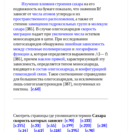
Изучение влияния
строения сахара
на его
подвижность на бумаге показало, что значения Rf
зависят от
числа атомов
углерода и их
пространственного расположения
, а также от
степени
замещения гидроксильных групп
в
молекуле
сахара
[385]. В случае олигосахаридов
скорость
миграции
падает при
увеличении числа
остатков
моносахаридов в цепи. При исследовании
олигосахаридов обнаружена
линейная зависимость
между
степенью полимеризации
и
логарифмом
функции
а, которая определяется выражением /(1— f)
[385], причем
наклон прямой
, характеризующей эту
зависимость, определяется типом моносахарида,
входящего в
состав олигосахарида
, и
конфигурацией
гликозидной связи
. Такое соотношение справедливо
для большинства олигосахаридов, за исключением
лишь олигогалактуронидов [387], полученных из
пектина.
[c.60]
Смотреть страницы где упоминается термин
Сахара
скорость которых зависит
:
[c.90]
[c.133]
[c.275]
[c.23]
[c.55]
[c.199]
[c.223]
[c.28]
[c.14]
[c.62]
[c.118]
[c.295]
[c.90]