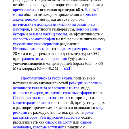
не обеспечивали удовлетворительного разделения, а
время анализа
составляло примерно 60 ч.
Данный
метод
обычно не находил применения в
качестве
аналитической
методики до тех пор, пока
интенсивные исследования
влияния различных
факторов
, в частности температуры,
ионной силы
буфера
и
размера частиц смолы
, на эффективность и
скорость хроматографии
не привели к значительному
улучшению характеристик
разделения.
Использование смолы
со
средним размером частиц
20 мкм и подогрева колонки до температуры 50°С
при
градиентном элюировании
буферами с
увеличивающейся концентрацией бората (0,1—>-0,2
М) и хлорида (О—>-0,2 М),
[c.21]
Протолитическая теория
была
применена к
истолкованию закономерностей
реакций кислотно-
основного катализа
разложение нитра
-мида,
инверсия сахаров
,
омыление сложных эфиров
и т. п.
Скорость этих
процессов зависит
от природы и
концентрации кислот
и оснований, присутствующих
в растворе, причем сами кислоты и основания в
ходе
реакции
не расходуются, т.е. выступают в
роли
катализаторов
.
Реагирующее вещество
можно
рассматривать как
слабую кислоту
пли
слабое
основание
,
которые вступают
в реакцию с