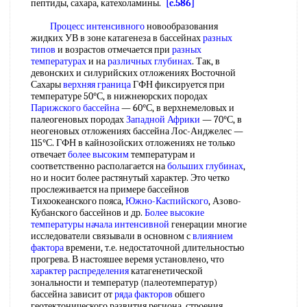
пептиды, сахара, катехоламины.
[c.586]
Процесс интенсивного
новообразования
жидких УВ в зоне катагенеза в бассейнах
разных
типов
и возрастов отмечается при
разных
температурах
и на
различных глубинах
. Так, в
девонских и силурийских отложениях Восточной
Сахары
верхняя граница
ГФН фиксируется при
температуре 50°С, в нижнеюрских породах
Парижского бассейна
— 60°С, в верхнемеловых и
палеогеновых породах
Западной Африки
— 70°С, в
неогеновых отложениях бассейна Лос-Анджелес —
115°С. ГФН в кайнозойских отложениях не только
отвечает
более высоким
температурам и
соответственно располагается на
больших глубинах
,
но и носит более растянутый характер. Это четко
прослеживается на примере бассейнов
Тихоокеанского пояса,
Южно-Каспийского
, Азово-
Кубанского бассейнов и др.
Более высокие
температуры начала интенсивной
генерации многие
исследователи связывали в основном с
влиянием
фактора
времени, т.е. недостаточной длительностью
прогрева. В настояшее веремя установлено, что
характер распределения
катагенетической
зональности и температур (палеотемператур)
бассейна зависит от
ряда факторов
обшего
геотектонического развития региона, строения