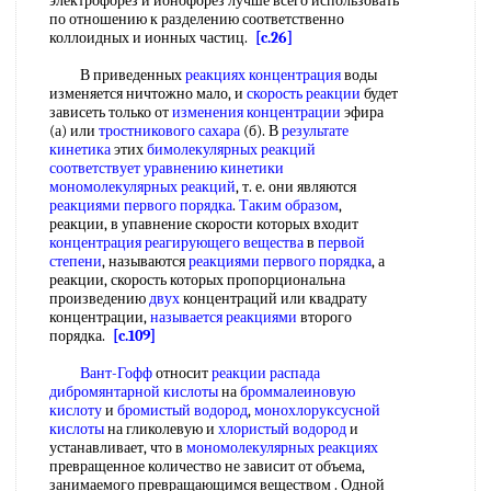
электрофорез и ионофорез лучше всего использовать
по отношению к разделению соответственно
коллоидных и ионных частиц.
[c.26]
В приведенных
реакциях концентрация
воды
изменяется ничтожно мало, и
скорость реакции
будет
зависеть только от
изменения концентрации
эфира
(а) или
тростникового сахара
(б). В
результате
кинетика
этих
бимолекулярных реакций
соответствует уравнению
кинетики
мономолекулярных реакций
, т. е. они являются
реакциями первого порядка
.
Таким образом
,
реакции, в упавнение скорости которых входит
концентрация реагирующего вещества
в
первой
степени
, называются
реакциями первого порядка
, а
реакции, скорость которых пропорциональна
произведению
двух
концентраций или квадрату
концентрации,
называется реакциями
второго
порядка.
[c.109]
Вант-Гофф
относит
реакции распада
дибромянтарной кислоты
на
броммалеиновую
кислоту
и
бромистый водород
,
монохлоруксусной
кислоты
на гликолевую и
хлористый водород
и
устанавливает, что в
мономолекулярных реакциях
превращенное количество не зависит от объема,
занимаемого превращающимся веществом . Одной