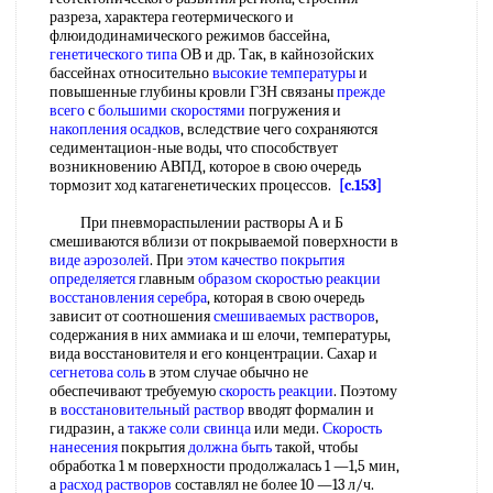
разреза, характера геотермического и
флюидодинамического режимов бассейна,
генетического типа
ОВ и др. Так, в кайнозойских
бассейнах относительно
высокие температуры
и
повышенные глубины кровли ГЗН связаны
прежде
всего
с
большими скоростями
погружения и
накопления осадков
, вследствие чего сохраняются
седиментацион-ные воды, что способствует
возникновению АВПД, которое в свою очередь
тормозит ход катагенетических процессов.
[c.153]
При пневмораспылении растворы А и Б
смешиваются вблизи от покрываемой поверхности в
виде аэрозолей
. При
этом качество
покрытия
определяется
главным
образом скоростью реакции
восстановления серебра
, которая в свою очередь
зависит от соотношения
смешиваемых растворов
,
содержания в них аммиака и ш елочи, температуры,
вида восстановителя и его концентрации. Сахар и
сегнетова соль
в этом случае обычно не
обеспечивают требуемую
скорость реакции
. Поэтому
в
восстановительный раствор
вводят формалин и
гидразин, а
также соли
свинца
или меди.
Скорость
нанесения
покрытия
должна быть
такой, чтобы
обработка 1 м поверхности продолжалась 1 —1,5 мин,
а
расход растворов
составлял не более 10 —13 л/ч.