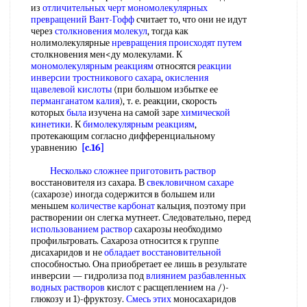
из
отличительных черт
мономолекулярных
превращений
Вант-Гофф
считает то, что они не идут
через
столкновения молекул
, тогда как
нолимолекулярные
нревращения
происходят путем
столкновения мен<ду молекулами. К
мономолекулярным реакциям
относятся
реакции
инверсии тростникового сахара
,
окисления
щавелевой кислоты
(при большом избытке ее
перманганатом калия
), т. е. реакции, скорость
которых
была
изучена на самой заре
химической
кинетики
. К
бимолекулярным реакциям
,
протекающим согласно дифференциальному
уравнению
[c.16]
Несколько сложнее
приготовить раствор
восстановителя из сахара. В
свекловичном сахаре
(сахарозе) иногда содержится в большем или
меньшем
количестве карбонат
кальция, поэтому при
растворении он слегка мутнеет. Следовательно, перед
использованием раствор
сахарозы необходимо
профильтровать. Сахароза относится к группе
дисахаридов и не
обладает восстановительной
способностью. Она приобретает ее лишь в результате
инверсии — гидролиза под
влиянием разбавленных
водных растворов
кислот с расщеплением на /)-
глюкозу и 1)-фруктозу.
Смесь этих
моносахаридов