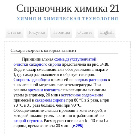
Справочник химика 21
ХИМИЯ И ХИМИЧЕСКАЯ ТЕХНОЛОГИЯ
Статьи
Рисунки
Таблицы
О сайте
English
Сахара скорость которых зависит
Принципиальная
схема двухступенчатой
очистки
сахарного сиропа
представлена на рис. 14,18.
Вода и сахар смешиваются в обогреваемом аппарате
1, где сахар расплавляется и образуется сироп.
Скорость адсорбции
примесей из
водных растворов
в
значительной мере зависит от температуры. При
равном
времени контакта
с пылевидным активным
углем (например, 20 мин)
остаточное содержание
примесей в
сахарном сиропе
при 80 °С в 2 раза, а при
70 °С в 3,5 раза больше, чем при 90 °С.
Обесцвечивание сначала проводят в контакторе 2, в
который подают уголь, частично отработанный во
второй ступени
. Расход угля составляет 5—10 г па 1 л
сиропа, время контакта 30 мин.
[c.295]