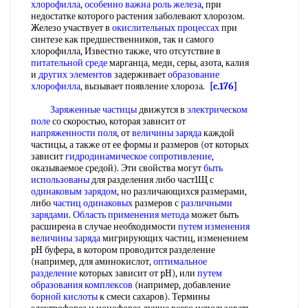
хлорофилла
,
особенно важна
роль железа
, при
недостатке которого растения заболевают хлорозом.
Железо участвует в
окислительных процессах
при
синтезе как предшественников, так и самого
хлорофилла, Известно также, что отсутствие в
питательной среде
марганца, меди, серы, азота, калия
и
других элементов
задерживает
образование
хлорофилла
, вызывает появление хлороза.
[c.176]
Заряженные частицы
движутся в
электрическом
поле
со скоростью, которая зависит от
напряженности поля
, от
величины заряда
каждой
частицы, а также от ее формы и размеров (от которых
зависит
гидродинамическое сопротивление
,
оказываемое средой). Эти свойства могут
быть
использованы
для разделения либо част1Щ с
одинаковым зарядом
, но различающихся размерами,
либо
частиц одинаковых
размеров с
различными
зарядами
.
Область применения метода
может быть
расширена в случае необходимости
путем изменения
величины заряда
мигрирующих частиц, изменением
pH буфера, в котором проводится разделение
(например, для аминокислот,
оптимальное
разделение
которых зависит от pH), или
путем
образования комплексов
(например, добавление
борной кислоты
к смеси сахаров). Термины