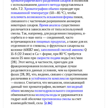
хроматографического разделения сахаров
и полиолов
с использованием
данного метода
представлены в
табл. 7.2.
Хроматографию обычно
проводят при
повышенной температуре
(50—85 °С), чтобы
исключить возможность
искажения формы
пиков,
связанного с частичным разрешением аномеров
некоторых сахаров.
Время анализа
существенно
различается в зависи.мости от типа используемой
смолы. Так, например, для разделения глицерина, и-
сорбита и о-ман-нита — соединений, часто
встречающихся в
пищевых продуктах
, а также для их
отделения от п-глюкозы, о-фруктозы и сахарозы на
колонке (600X7 мм),
заполненной смолой
аминекс
Q
15-S (22 3 мкм) в Са +-форме, при 80 °С требуется
около 25 мин при
скорости подачи
воды 1 мл/мин
[28]. Этот метод, в частности, пригоден для
фракционирования полиолов, которые лучше
разделяются в данных условиях, чем на привитых
фазах [28, 30], что, видимо, связано с существенными
различиями в
устойчивости комплексов
противоион
—полиол. Считается, что механизм, описывающий
данный тип хроматографии, включает
лигандный
обмен
молекула
полигидроксильного соединения
обменивается на
молекулы воды
и удерживается в
гидрат-ной оболочке
противоиона смолы
за счет
взаимодействий, сила
[c.16]