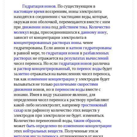
Гидратация ионов
. По существующим в
настоящее время
воззрениям, ионы электролита
находятся в соединении с частицами веды, которые,
окружая ион оболочкой, перемещаются вместе с ним
при
движении иона
под
действием тока
.
Количество
молекул
воды, присоединившихся к
данному иону
,
зависит от концентрации электролита в
концентрированных растворах ионы
. ченее
гидратированы. Если анион и
катион гидратированы
в равной мере, то
гидратация ионов
в
разбавленных
растворах
не отражается на
результатах вычислений
чисел переноса. Но если
гидратация ионов
различна
и
раствор концентрированный
, то
перенос воды
будет
за.
метно
отражаться на вычислениях чисел переноса,
так как
изменение концентрации
у электродов будет
вызываться не только
различными скоростями
движения
ионов, но и
переносом воды
вместе с
ионами. Имея в виду указанное явление, для
определения чисел переноса к раствору прибавляют
какой-либо неэлектролит, например
тростниковый
сахар
или рафинозу количество этих веществ у
электродов при электролизе не будет. изменяться.
Количество перенесенной воды,
таким образом
,
может
быть определено
по
изменению концентрации
этих
нейтральных веществ
. Полученные эти.м
методом числа переноса
, отличающиеся от чисел