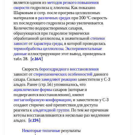
является одним из
методов резкого
повышения
скорости
гидролиза ц ллюлозы. Как показано
Шарковым и сотр. после прогрева целлюлозных
материалов в
различных средах
при 200 °С скорость
их последующего гидролиза резко увеличивается.
Количество водорастворимых сахаров,
образующихся при гидролизе термически
обработанной целлюлозы, в значительной
степени
зависит
от
характера среды
, в которой проводилась
термообработка целлюлозы
.
Экспериментальные
данные
иллюстрирующие этот вывод, приведены в
табл. 28.
[c.164]
Скорость
борогидридного восстановления
зависит от
стереохимических особенностей
данного
сахара. Сильно
замедляют реакцию
заместители у С-3
альдоз. Ранее (стр. 56) упоминалось, что
ациклические формы
сахаров (которые и
подвергаются восстановлению), имеют
зигзагообразную конформацию
, и заместители у С-3
создают стеричес-киё препятствия для доступа
реагента к
альдегидной группе
. По тем же причинам
кетозы восстанавливаются в несколько раз медленнее
альдоз.
[c.124]
Некоторые типичные
результаты