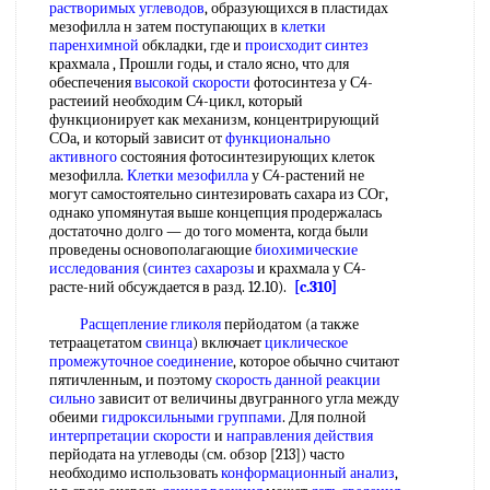
растворимых углеводов
, образующихся в пластидах
мезофилла н затем поступающих в
клетки
паренхимной
обкладки, где и
происходит синтез
крахмала , Прошли годы, и стало ясно, что для
обеспечения
высокой скорости
фотосинтеза у С4-
растеиий необходим С4-цикл, который
функционирует как механизм, концентрирующий
СОа, и который зависит от
функционально
активного
состояния фотосинтезирующих клеток
мезофилла.
Клетки мезофилла
у С4-растений не
могут самостоятельно синтезировать сахара из СОг,
однако упомянутая выше концепция продержалась
достаточно долго — до того момента, когда были
проведены основополагающие
биохимические
исследования
(
синтез сахарозы
и крахмала у С4-
расте-ний обсуждается в разд. 12.10).
[c.310]
Расщепление гликоля
перйодатом (а также
тетраацетатом
свинца
) включает
циклическое
промежуточное соединение
, которое обычно считают
пятичленным, и поэтому
скорость данной
реакции
сильно
зависит от величины двугранного угла между
обеими
гидроксильными группами
. Для полной
интерпретации скорости
и
направления действия
перйодата на углеводы (см. обзор [213]) часто
необходимо использовать
конформационный анализ
,