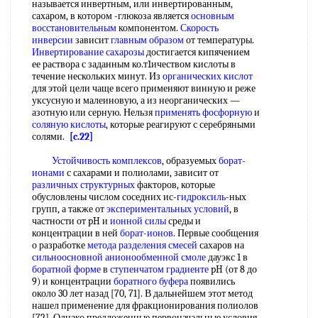
называется инвертным, или инвертированным,
сахаром, в котором -глюкоза является
основным
восстановительным
компонентом.
Скорость
инверсии
зависит
главным образом
от температуры.
Инвертирование сахарозы
достигается кипячением
ее раствора с заданным ко.т1ичеством кислоты в
течение нескольких минут. Из
органических кислот
для этой цели чаще всего применяют винную и реже
уксусную и малеиновую, а из неорганических —
азотную или серную. Нельзя
применять фосфорную
и
соляную кислоты
, которые реагируют с серебряными
солями.
[c.22]
Устойчивость комплексов
, образуемых
борат-
ионами
с сахарами и полиолами, зависит от
различных структурных
факторов, которые
обусловлены числом соседних ис-
гидроксиль
-ных
групп, а также от
экспериментальных условий
, в
частности от pH и
ионной силы
среды и
концентрации в ней
борат-ионов
. Первые сообщения
о разработке
метода разделения смесей
сахаров на
сильноосновной анионообменной смоле
дауэкс 1 в
боратной форме
в
ступенчатом градиенте
pH (от 8 до
9) и концентрации
боратного буфера
появились
около 30 лет назад [70, 71]. В дальнейшем этот метод
нашел применение для фракционирования полиолов
[72]. Однако предложенные первоначальные условия