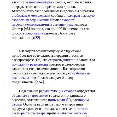
зависит от
положения равновесия
, которое, в свою
очередь, зависит от стереохимии диолов.
Благоприятно расположенные гидроксилы образуют
стабильные комплексы
и сообщают
сахарам высокую
скорость передвижения
. Изучая
скорость
передвижения
различных замещенных
глюкозы,
Фостер [451 показал, что при pH 10 возможны три
способа соединения
глюкозы с боратом в
положении
[c.22]
Благодаря возникающему заряду сахара
приобретают возможность передвигаться при
электрофорезе. Однако
скорость движения
зависит от
положения равновесия
, которое в свою очередь
зависит от стереохимии диолов. Благоприятно
расположенные гидроксилы образуют
стабильные
комплексы
и сообщают сахарам большую
подвижность.
[c.57]
Содержание
редуцирующих сахаров
определяют
обратным титрованием
горячего или кипящего
реагента, содержащего
ионы меди
(II),
раствором
сахара
. Один из вариантов такого титрования
предусматривает взятие для анализа
аликвотной
части
раствора сахара
, причем
избыток реагента