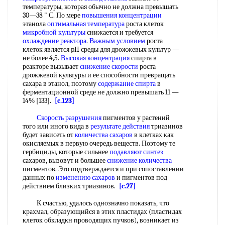
температуры, которая обычно не должна превышать
30—38 " С. По мере
повышения концентрации
этанола
оптимальная температура
роста клеток
микробной культуры
снижается и требуется
охлаждение реактора
.
Важным условием
роста
клеток является pH среды для дрожжевых культур —
не более 4,5.
Высокая концентрация
спирта в
реакторе вызывает
снижение скорости
роста
дрожжевой культуры и ее способности превращать
сахара в этанол, поэтому
содержание спирта
в
ферментационной среде не должно превышать 11 —
14% [133].
[c.123]
Скорость разрушения
пигментов у растений
того или иного вида в
результате действия
триазинов
будет зависеть от
количества сахаров
в клетках как
окисляемых в первую очередь веществ. Поэтому те
гербициды, которые сильнее
подавляют синтез
сахаров, вызовут и большее
снижение количества
пигментов. Это подтверждается и при сопоставлении
данных по
изменению сахаров
и пигментов под
действием близких триазинов.
[c.27]
К счастью, удалось однозначно показать, что
крахмал, образующийся в этих пластидах (пластидах
клеток обкладкн проводящих пучков), возникает из