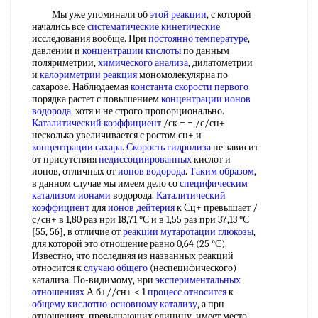
Мы уже упоминали об
этой реакции
, с которой
начались все
систематические кинетические
исследования вообще. При
постоянно температуре
,
давлении и
концентрации кислоты
по данным
поляриметрии,
химического анализа
, дилатометрии
и
калориметрии реакция
мономолекулярна по
сахарозе. Наблюдаемая
константа скорости первого
порядка растет с повышением
концентрации ионов
водорода
, хотя и не строго пропорционально.
Каталитический коэффициент
/ск = = /с/сн+
несколько увеличивается с ростом сн+ и
концентрации сахара
.
Скорость гидролиза
не зависит
от присутствия
недиссоциированных
кислот и
ионов, отличных от
ионов водорода
.
Таким образом
,
в данном случае мы имеем дело со
специфическим
катализом ионами
водорода.
Каталитический
коэффициент
для
ионов дейтерия
к Сц+ превышает /
с/сн+ в 1,80 раз нри 18,71 °С и в 1,55 раз при 37,13 °С
[55, 56], в отличие от
реакции мутаротации глюкозы
,
для которой это отношение равно 0,64 (25 °С).
Известно, что последняя из названных реакций
относится к
случаю общего
(неспецифического)
катализа. По-видимому, нри
экспериментальных
отношениях
А б+//сн+ < 1
процесс относится
к
общему кислотно-основному катализу
, а прн
отношениях, превышающих единицу, имеет место