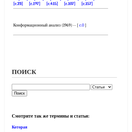
[c.23]
[c.197]
[c.415]
[c.107]
[c.157]
Конформационный анализ (1969) -- [
c.0
]
ПОИСК
Смотрите так же термины и статьи:
Которая