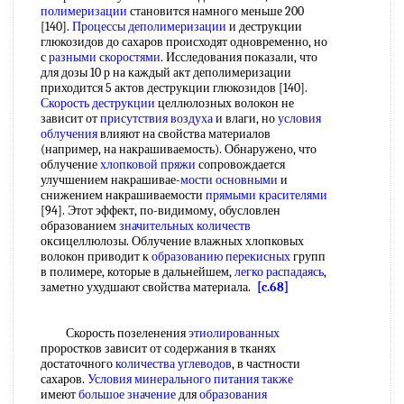
полимеризации
становится намного меньше 200
[140].
Процессы деполимеризации
и деструкции
глюкозидов до сахаров происходят одновременно, но
с
разными скоростями
. Исследования показали, что
для дозы 10 р на каждый акт деполимеризации
приходится 5 актов деструкции глюкозидов [140].
Скорость деструкции
целлюлозных волокон не
зависит от
присутствия воздуха
и влаги, но
условия
облучения
влияют на свойства материалов
(например, на накрашиваемость). Обнаружено, что
облучение
хлопковой пряжи
сопровождается
улучшением накрашивае-
мости основными
и
снижением накрашиваемости
прямыми красителями
[94]. Этот эффект, по-видимому, обусловлен
образованием
значительных количеств
оксицеллюлозы. Облучение влажных хлопковых
волокон приводит к
образованию перекисных
групп
в полимере, которые в дальнейшем,
легко распадаясь
,
заметно ухудшают свойства материала.
[c.68]
Скорость позеленения
этиолированных
проростков зависит от содержания в тканях
достаточного
количества углеводов
, в частности
сахаров.
Условия минерального
питания также
имеют
большое значение
для
образования