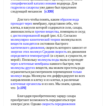
специфический катализ ионами
водорода. Для
гидролиза сахарозы
уже давно был предложен
следующий механизм
[c.320]
Для того чтобы понять, каким
образом вода
проходит через
мембрану, представим себе,, что
клетка, в вакуоли которой содержатся соли, сахара,
аминокислоты и
прочие вещества
, помещена в сосуд
с
дистиллированной
водой (рис. 6.1). Согласно
молекулярно-кинетической теории
молекулы всех
веществ находятся
в состоянии быстрого
хаотического движения
, скорость которого зависит от
энергии этих
молекул Средняя скорость
их движения
определяется температурой
(и служит, в сущности, ее
мерой). Поскольку
молекулы воды
малы и проходят
через клеточные мембраны
намного быстрее, чем
молекулы других
веществ, мы можем простоты ради
ограничиться рассмотрением перемещения
только
молекул
воды. Молекулы эти диффундируют во всех
направлениях в клетку и из клетки, в различные
клеточные органеллы
и из них. Мы знаем, однако,
что
[c.170]
Благодаря приобретенному заряду сахара
приобретают возможность передвигаться при
электро( резе. Однако
скорость передвижения