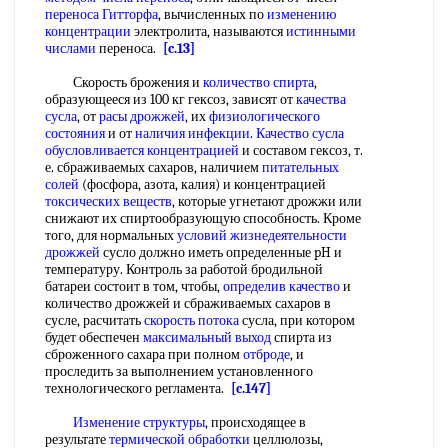
переноса Гитторфа
, вычисленных по
изменению
концентрации
электролита, называются
истинными
числами
переноса.
[c.13]
Скорость брожения и
количество спирта
,
образующееся из 100 кг гексоз, зависят от
качества
сусла
, от
расы дрожжей
, их
физиологического
состояния
и от
наличия инфекции
.
Качество сусла
обусловливается концентрацией
и составом гексоз, т.
е. сбраживаемых сахаров, наличием
питательных
солей
(фосфора, азота, калия) и концентрацией
токсических веществ
, которые угнетают дрожжи или
снижают их спиртообразующую способность. Кроме
того, для нормальных
условий жизнедеятельности
дрожжей
сусло должно иметь определенные pH и
температуру. Контроль за работой бродильной
батареи состоит в том, чтобы,
определив качество
и
количество дрожжей и сбраживаемых сахаров в
сусле, расчитать
скорость потока
сусла, при котором
будет обеспечен
максимальный выход
спирта из
сброженного сахара при полном
отброде
, и
проследить за выполнением установленного
технологического регламента.
[c.147]
Изменение структуры
, происходящее в
результате
термической обработки
целлюлозы,