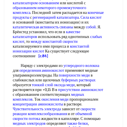
катализатором основанием
или кислотой с
образованием некоторого
промежуточного
комплекса
. Последний затем распадается на
конечные
продукты
с
регенерацией катализатора
.
Сила кислот
и оснований (константы их ионизации) и их
каталитическая активность связаны
между
собой
. Я.
Брёнстед установил, что если в
качестве
катализаторов
использовать ряд однотипных
слабых
кислот
, то
между константой скорости
катализируемого ими процесса и
константой
ионизации кислот
Ка существует следующее
соотношение
[c.84]
Наряду с электродами из
углеродного волокна
для
определения аминокислот
применяют медные
ультрамикроэлектроды. На
поверхности меди
в
слабокислых или щелочных
буферных растворах
образуется
тонкий слой
оксида меди
, который
растворяется при +0,15 В в
присутствии аминокислот
с образованием соответствующих
медных
комплексов
. Ток
окисления меди
пропорционален
концентрации аминокислоты
в растворе.
Чувствительность электрода
зависит от
скорости
реакции комплексообразования
и от
объемной
скорости потока
жидкости в капилляре. С помощью
медных электродов
определяют
также белки
,