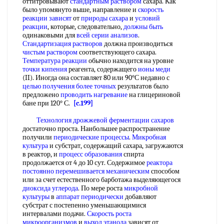
оттитровывают
стандартным раствором
сахара. Как
было упомянуто выше, направление и
скорость
реакции зависят
от
природы сахара
и
условий
реакции
, которые, следовательно,
должны быть
одинаковыми для
всей
серии анализов
.
Стандартизация растворов
должна производиться
чистым раствором
соответствующего сахара.
Температура реакции
обычно находится на уровне
точки кипения
реагента, содержащего
ионы меди
(II). Иногда она составляет 80 или 90°С недавно с
целью получения
более точных
результатов было
предложено
проводить нагревание
на глицериновой
бане при 120° С.
[c.199]
Технология дрожжевой
ферментации сахаров
достаточно проста. Наибольшее распространение
получили
периодические процессы
.
Микробная
культура
и субстрат, содержащий сахара, загружаются
в реактор, и
процесс образования
спирта
продолжается от 4 до 10 сут. Содержимое
реактора
постоянно
перемешивается механическим
способом
или за счет естественного барботажа выделяющегося
диоксида углерода
. По мере роста
микробной
культуры
в
аппарат периодически
добавляют
субстрат с постепенно уменьшающимися
интервалами подачи.
Скорость роста
микроорганизмов
и
выход этанола
зависят от