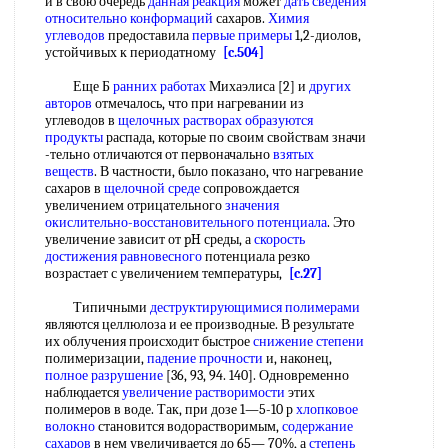
и в свою очередь
данная реакция
может
дать сведения
относительно конформаций
сахаров.
Химия
углеводов
предоставила
первые примеры
1,2-диолов,
устойчивых к периодатному
[c.504]
Еще Б
ранних работах
Михаэлиса [2] и
других
авторов
отмечалось, что при нагревании из
углеводов в
щелочных растворах
образуются
продукты
распада, которые по своим свойствам значи
-тельно отличаются от первоначально
взятых
веществ
. В частности, было показано, что нагревание
сахаров в
щелочной среде
сопровождается
увеличением отрицательного
значения
окислительно-восстановительного потенциала
. Это
увеличение зависит от pH среды, а
скорость
достижения равновесного
потенциала резко
возрастает с увеличением температуры,
[c.27]
Типичными
деструктирующимися полимерами
являются целлюлоза и ее производные. В результате
их облучения происходит быстрое
снижение степени
полимеризации,
падение прочности
и, наконец,
полное разрушение
[36, 93, 94. 140]. Одновременно
наблюдается
увеличение растворимости
этих
полимеров в воде. Так, при дозе 1—5-10 р
хлопковое
волокно
становится водорастворимым,
содержание
сахаров
в нем увеличивается до 65— 70%, а
степень