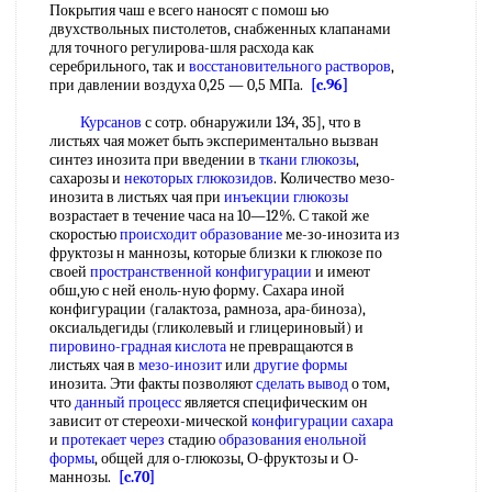
Покрытия чаш е всего наносят с помош ью
двухствольных пистолетов, снабженных клапанами
для точного регулирова-шля расхода как
серебрильного, так и
восстановительного растворов
,
при давлении воздуха 0,25 — 0,5 МПа.
[c.96]
Курсанов
с сотр. обнаружили 134, 35], что в
листьях чая может быть экспериментально вызван
синтез инозита при введении в
ткани глюкозы
,
сахарозы и
некоторых глюкозидов
. Количество мезо-
инозита в листьях чая при
инъекции глюкозы
возрастает в течение часа на 10—12%. С такой же
скоростью
происходит образование
ме-зо-инозита из
фруктозы н маннозы, которые близки к глюкозе по
своей
пространственной конфигурации
и имеют
обш,ую с ней еноль-ную форму. Сахара иной
конфигурации (галактоза, рамноза, ара-биноза),
оксиальдегиды (гликолевый и глицериновый) и
пировино-градная кислота
не превращаются в
листьях чая в
мезо-инозит
или
другие формы
инозита. Эти факты позволяют
сделать вывод
о том,
что
данный процесс
является специфическим он
зависит от стереохи-мической
конфигурации сахара
и
протекает через
стадию
образования енольной
формы
, общей для о-глюкозы, О-фруктозы и О-
маннозы.
[c.70]