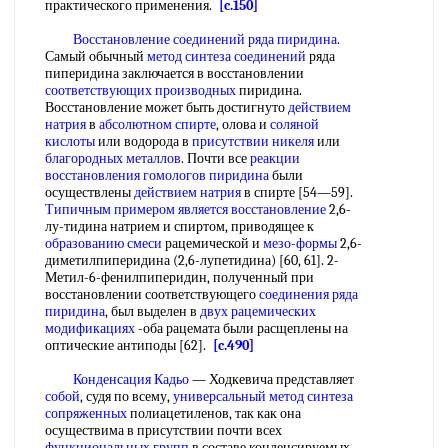
практического применения.
[c.150]
Восстановление соединений ряда пиридина
.
Самый обычный
метод синтеза соединений
ряда
пиперидина заключается в восстановлении
соответствующих производных
пиридина.
Восстановление может быть достигнуто
действием
натрия
в
абсолютном спирте
, олова и
соляной
кислоты
или водорода в
присутствии никеля
или
благородных металлов
. Почти все
реакции
восстановления
гомологов пиридина
были
осуществлены
действием натрия
в спирте [54—59].
Типичным примером
является восстановление
2,6-
лу-тидина натрием и спиртом, приводящее к
образованию смеси
рацемической и
мезо-формы
2,6-
диметилпиперидина (2,6-лупетидина) [60, 61]. 2-
Метил-6-фенилпиперидин, полученный при
восстановлении соответствующего
соединения ряда
пиридина
, был выделен в
двух
рацемических
модификациях
-оба рацемата были расщеплены на
оптические антиподы [62].
[c.490]
Конденсация Кадьо
— Ходкевича представляет
собой
, судя по всему,
универсальный метод
синтеза
сопряженных
полиацетиленов, так как она
осуществима в присутствии почти всех
функциональных групп
в составе конденсируемых