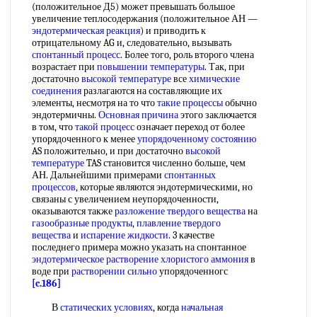
(положительное Д5) может превышать большое
увеличение теплосодержания (положительное АН —
эндотермическая реакция
) и приводить к
отрицательному AG и, следовательно, вызывать
спонтанный процесс
. Более того, роль второго члена
возрастает при
повышении температуры
. Так, при
достаточно
высокой температуре
все
химические
соединения
разлагаются на составляющие их
элементы, несмотря на то что
такие процессы
обычно
эндотермичны.
Основная причина
этого заключается
в том, что
такой процесс
означает переход от более
упорядоченного к менее
упорядоченному состоянию
AS положительно, и при достаточно
высокой
температуре
TAS становится численно больше, чем
АН. Дальнейшими примерами
спонтанных
процессов
, которые являются эндотермическими, но
связаны с увеличением неупорядоченности,
оказываются также
разложение твердого вещества
на
газообразные продукты
,
плавление твердого
вещества
и
испарение жидкости
. 3 качестве
последнего примера можно указать на спонтанное
эндотермическое растворение
хлористого аммония
в
воде при
растворении сильно
упорядоченногс
[c.186]
В
статических условиях
, когда
начальная