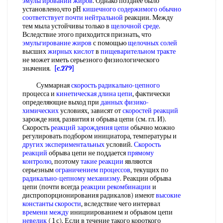
эмульгировании жиров
. Однако позднее было
установлено,что pH
кишечного содержимого
обычно
соответствует
почти нейтральной
реакции. Между
тем мыла устойчивы только в
щелочной среде
.
Вследствие этого приходится признать, что
эмульгирование жиров
с помощью
щелочных солей
высших
жирных кислот
в
пищеварительном тракте
не может иметь серьезного физиологического
значения.
[c.279]
Суммарная
скорость радикально-цепного
процесса и
кинетическая длина цепи
, фактически
определяющие выход при
данных физико-
химических
условиях, зависят от
скоростей реакций
зарожде ния, развития и обрыва цепи (см. гл. И).
Скорость
реакций зарождения цепи
обычно можно
регулировать подбором инициатора, температуры и
других экспериментальных
условий.
Скорость
реакций
обрыва цепи не поддается
прямому
контролю
, поэтому
такие реакции
являются
серьезным
ограничением процессов
, текущих по
радикально-цепному механизму
. Реакции обрыва
цепи (почти всегда
реакции рекомбинации
и
диспропорционирования радикалов) имеют
высокие
константы скорости
, вследствие чего интервал
времени между
инициированием и обрывом цепи
невелик
( 1 с). Если в течение такого короткого