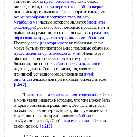
гипотетических
путей биосинтеза
алкалоидов
впоследствии, при
экспериментальной проверке
оказались правильными. Так же поразительно, что
все
многообразие продуктов
вторичного
метаболизма
(частью которого является
биосинтез
алкалоидов
) достигается с помощью просгых, почти
шаблонных реакций, чего нельзя сказать о
реакциях
образования продуктов
первичного метаболизма
.
Поэтому
реакции вторичного
метаболизма легко
могут быть интерпретированы с помощью обычных
представлений органической химии
. Именно это
обстоятельство способствовало тому, что
большинство гипотез о
биосинтезе алкалоидов
подтвердилось. Оно л<е, очевидно, является
причиной успешного моделирования
путей
биогенеза
алкалоидов при их химическом синтезе.
[c.542]
При
патологических условиях содержание
белка
в моче увеличивается настолько, что уже может быть
открыто обычными реакциями. Это явление носит
название альбуминурии. Белки, обнаруживаемые в
моче, почти всегда представляют
собой
смесь
альбуминов и глобулИно]в
плазмы крови
и белков
самой почки.
[c.213]
НИИ фенилацетата, этилбензола, грег-