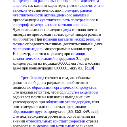
концентраций
различных ионов
в
неорганическом
анализе
, так как они характеризуются
исключительно
высокой
чувствительностью,
примерно равной
чувствительности активационного анализа
и
превосходящей
чувствительность спектрального
и
спектрофотометрического методов анализа
.
Чувствительность последних
двух
методов почти
никогда не превосходит сотых долей микрограмма в
миллилитре. При
помощи каталитических
реакций
можно
определить тысячные, десятитысячные и даже
миллионные доли
микрограмма в миллилитре.
Например, золото и марганец при
помощи
каталитических
реакций определяют
2. з при
концентрации их порядка 0,00001 мкг/мл, а кобальт
даже при концентрации 0,000001 мкг/мл.
[c.10]
Третий вывод
состоит в том, что обычные
реакции свободных радикалов не объясняют
полностью
образования органических продуктов
.
Это доказывается тем, что иод и
другие акцепторы
радикалов почти не влияют на выход низших
углеводородов при
облучении углеводородов
, хотя
они замедляют или полностью прекращают
образование других
продуктов [032, 053, К49, 523].
Это подтверждается расчетами, основанными на
знании
относительных констант скоростей
отрыва
водорода и
димеризации метильных
радикалов.