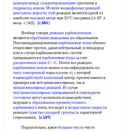
реакция
между сольватированными
протоном и
гидроксид-ионом
. Из всех
жидкофазных реакций
константа
скорости этой
реакции является одной из
наиболее
высоких вводе
при 25°С она равна 1,4-10" л
моль -с [411].
[c.384]
Вообще говоря,
реакции карбокатионов
являются
обратными реакциями
их образования.
Пентакоординированные
карбониевые ионы
обычно
отщепляют протон, давая нейтральный углеводород
или в случае карбоциклических систем
превращаются в
карбениевые ионы
за счет
расщепления связи
С—С. Почти все реакции
карбениевых ионов
можно классифицировать по
типу электронной
пары п,а или л), с которой
взаимодействует катионный
центр, причем имеются
примеры как внутримолекулярных, так и
межмолекулярных реакций
. В случае
внутримолекулярных превращений
в
переходном
состоянии
могут возникать взаимодействия,
ведущие к
образованию промежуточного
карбениевого
иона, что ведет к
возрастанию скорости
реакции (
участие соседней группы
) и характерной
стереохимии.
[c.539]
Поразительно, какое
большое число
чисто