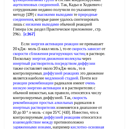
ацетиленовых соединений
. Так, Кадьо и Ходкевич с
сотрудниками недавно получили по указанному
методу [139] с
высокими выходами
те
природные
соединения
, которые ранее удалось синтезировать
лишь с
низкими выходами
обычной реакцией
Глязера (см. раздел Практическое приложение , стр.
296).
[c.267]
Если
энергия активации реакции
не превышает
20 кДж- моль (5 ккaл мoль ), то ее
скорость зависит
от
скорости сближения
реагирующих частиц
в растворе.
Поскольку
энергия движения молекулы
через
инертный растворитель
посредством диффузии
также составляет около 20 кДж-моль , то в
контролируемых
диффузией реакциях
это движение
является наиболее
медленной стадией
. Почти все
реакции рекомбинации
радикалов имеют
очень
низкую
энергию активации
и в растворителях с
обычной вязкостью, как правило, относятся к числу
контролируемых диффузией. Так,
скорость
рекомбинации
простых алкильных
радикалов в
инертных растворителях
изменяется в диапазоне от
10 до 10 ° л-моль -с при 25°С [410]. Известно, что к
контролируемым
диффузией реакциям
относится и
взаимодействие между
противоположно
заряженными ионами
, например
кислотно-основная