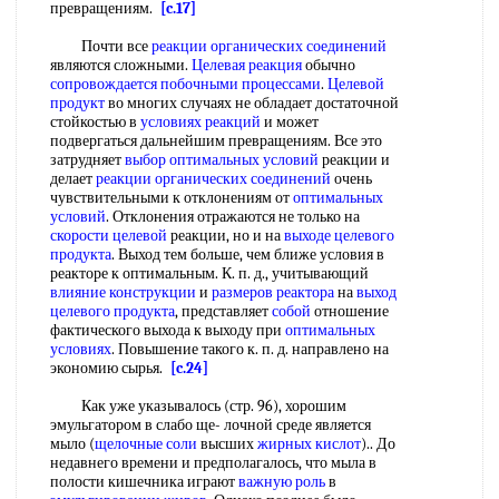
превращениям.
[c.17]
Почти все
реакции органических соединений
являются сложными.
Целевая реакция
обычно
сопровождается побочными процессами
.
Целевой
продукт
во многих случаях не обладает достаточной
стойкостью в
условиях реакций
и может
подвергаться дальнейшим превращениям. Все это
затрудняет
выбор оптимальных условий
реакции и
делает
реакции органических соединений
очень
чувствительными к отклонениям от
оптимальных
условий
. Отклонения отражаются не только на
скорости целевой
реакции, но и на
выходе целевого
продукта
. Выход тем больше, чем ближе условия в
реакторе к оптимальным. К. п. д., учитывающий
влияние конструкции
и
размеров реактора
на
выход
целевого продукта
, представляет
собой
отношение
фактического выхода к выходу при
оптимальных
условиях
. Повышение такого к. п. д. направлено на
экономию сырья.
[c.24]
Как уже указывалось (стр. 96), хорошим
эмульгатором в слабо ще- лочной среде является
мыло (
щелочные соли
высших
жирных кислот
).. До
недавнего времени и предполагалось, что мыла в
полости кишечника играют
важную роль
в