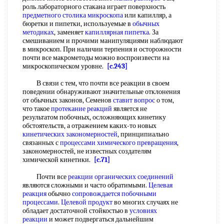
роль лабораторного стакана играет поверхность
предметного столика микроскопа
или капилляр, а
бюретки и пипетки, используемые в
обычных
методиках
, заменяет
капиллярная пипетка
. За
смешиванием и прочими манипуляциями наблюдают
в микроскоп. При наличии терпения и осторожности
почти все макрометоды можно воспроизвести на
микроскопическом уровне.
[c.243]
В связи с тем, что почти все реакции в своем
поведении обнаруживают значительные отклонения
от обычных законов, Семенов
ставит вопрос
о том,
что такое
протекание реакций
является не
результатом побочных, осложняющих кинетику
обстоятельств, а отражением каких-то новых
кинетических закономерностей
, принципиально
связанных с
процессами химического превращения
,
закономерностей, не известных создателям
химической кинетики.
[c.71]
Почти все
реакции органических соединений
являются сложными и часто обратимыми.
Целевая
реакция
обычно
сопровождается побочными
процессами
.
Целевой продукт
во многих случаях не
обладает достаточной стойкостью в
условиях
реакции
и может подвергаться дальнейшим