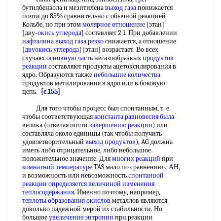
бутилбензола и мезитилеиа
выход газа
понижается
почти до 85% сравнительно с обычной реакцией
Кольбе, но при этом
молярное отношение
[этан]
[дву-
окись углерода
] составляет 2 1. При добавлении
нафталина выход
газа резко
снижается, а отношение
[
двуокись углерода
] [этан] возрастает. Во всех
случаях
основную часть
негазообразкых
продуктов
реакции
составляют продукты ацетоксилирования в
ядро. Образуются также
небольшие количества
продуктов метилирования в ядро или в боковую
цепь.
[c.155]
Для того чтобы процесс был спонтанным, т. е.
чтобы соответствующая
константа равновесия
была
велика (отвечая почти
завершению реакции
) или
составляла около единицы (так чтобы получить
удовлетворительный
выход продуктов
), AG должна
иметь либо отрицательное, либо небольшое
положительное значение. Для
многих реакций
при
комнатной температуре
TAS мало по сравнению с АН,
и возможность или невозможность
спонтанной
реакции
определяется величиной
изменения
теплосодержания
. Именно поэтому, например,
теплоты образования окислов
металлов являются
довольно падежной мерой их стабильности. Но
большое
увеличение энтропии
при реакции