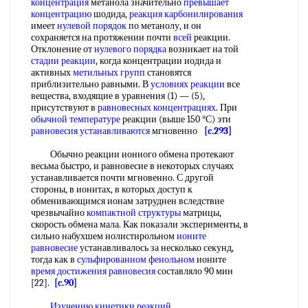
концентрация
метанола значительно
превышает
концентрацию
шодида,
реакция карбонилирования
имеет
нулевой порядок
по метанолу, и он
сохраняется на протяжении почти
всей
реакции.
Отклонение от
нулевого порядка
возникает на той
стадии реакции
, когда концентрации иодида и
активных
метильных групп
становятся
приблизительно равными. В
условиях реакции
все
вещества, входящие в уравнения (1) — (5),
присутствуют в
равновесных концентрациях
. При
обычной температуре
реакции (выше 150 °С) эти
равновесия устанавливаются
мгновенно
[c.293]
Обычно реакции ионного обмена протекают
весьма быстро, и равновесие в некоторых случаях
устанавливается почти мгновенно. С другой
стороны, в ионитах, в которых доступ к
обменивающимся ионам затруднен вследствие
чрезвычайно
компактной структуры
матрицы,
скорость обмена мала. Как показали эксперименты, в
сильно набухшем иолистирольном
ионите
равновесие
устанавливалось за несколько секунд,
тогда как в
сульфированном фенольном
ионите
время достижения равновесия
составляло 90 мин
[22].
[c.90]
Изучению кинетики реакций