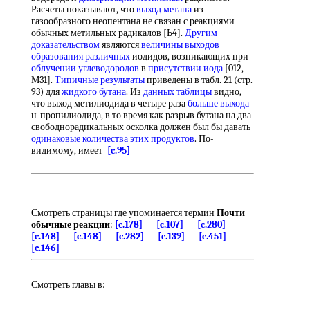
Расчеты показывают, что
выход метана
из
газообразного неопентана не связан с реакциями
обычных метильных радикалов [Ь4].
Другим
доказательством
являются
величины выходов
образования различных
иодидов, возникающих при
облучении углеводородов
в
присутствии иода
[012,
М31].
Типичные результаты
приведены в табл. 21 (стр.
93) для
жидкого бутана
. Из
данных таблицы
видно,
что выход метилиодида в четыре раза
больше выхода
н-пропилиодида, в то время как разрыв бутана на два
свободнорадикальных осколка должен был бы давать
одинаковые количества
этих продуктов
. По-
видимому, имеет
[c.95]
Смотреть страницы где упоминается термин
Почти
обычные реакции
:
[c.178]
[c.107]
[c.280]
[c.148]
[c.148]
[c.282]
[c.139]
[c.451]
[c.146]
Смотреть главы в: