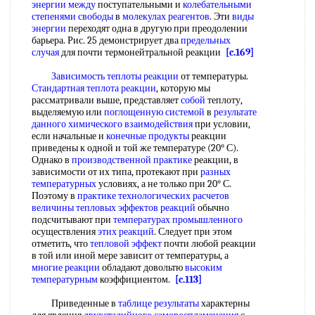
энергии между
поступательными и
колебательными
степенями свободы
в
молекулах реагентов
. Эти
виды
энергии
переходят одна в другую при преодолении
барьера. Рис. 25 демонстрирует два
предельных
случая
для почти термонейтральной реакции
[c.169]
Зависимость теплоты реакции
от температуры.
Стандартная теплота реакции
, которую мы
рассматривали выше, представляет
собой
теплоту,
выделяемую или
поглощенную системой
в
результате
данного
химического взаимодействия
при условии,
если начальные и
конечные продукты
реакции
приведены к одной и той же температуре (20° С).
Однако в
производственной практике
реакции, в
зависимости от их типа, протекают при
разных
температурных
условиях, а не только при 20° С.
Поэтому в
практике технологических
расчетов
величины тепловых
эффектов реакций
обычно
подсчитывают при
температурах промышленного
осуществления
этих реакций
. Следует при этом
отметить, что
тепловой эффект
почти любой реакции
в той или иной мере зависит от температуры, а
многие реакции
обладают довольтю
высоким
температурным
коэффициентом.
[c.113]
Приведенные в
таблице результаты
характерны