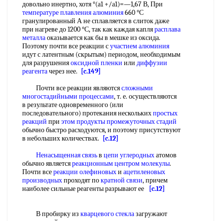
довольно инертно, хотя °(а1 +/а1)=—1,67 В, При
температуре плавления алюминия
660 °С
гранулированный А не сплавляется в слиток даже
при нагреве до 1200 °С, так как каждая капля
расплава
металла
оказывается как бы в мешке из оксида.
Поэтому почти все реакции с
участием алюминия
идут с латентным (скрытым) периодом, необходимым
для разрушения
оксидной пленки
или
диффузии
реагента
через нее.
[c.149]
Почти все реакции являются
сложными
многостадийными процессами
, т. е. осуществляются
в результате одновременного (или
последовательного) протекания нескольких
простых
реакций
при
этом продукты
промежуточных стадий
обычно быстро расходуются, и поэтому присутствуют
в небольших количествах.
[c.12]
Ненасыщенная связь
в
цепи углеродных
атомов
обычно является
реакционным центром молекулы
.
Почти все
реакции олефиновых
и
ацетиленовых
производных
проходят по
кратной связи
, причем
наиболее сильные реагенты разрывают ее
[c.12]
В пробирку из
кварцевого стекла
загружают