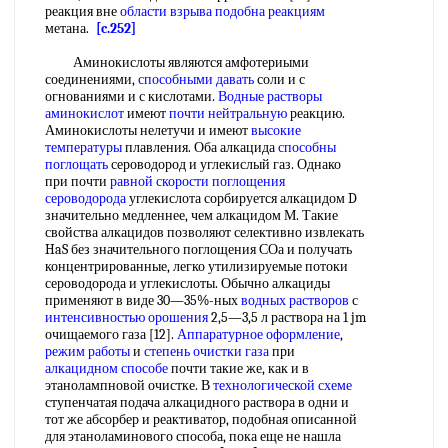
реакция вне
области взрыва
подобна реакциям
метана.
[c.252]
Аминокислоты являются амфотериыми
соединениями,
способными давать
соли и с
огнованиями и с кислотами.
Водные растворы
аминокислот
имеют
почти нейтральную
реакцию.
Аминокислоты нелетучи и имеют
высокие
температуры
плавления. Оба алкацида
способны
поглощать
сероводород и углекислый газ. Однако
при почти
равной скорости
поглощения
сероводорода
углекислота сорбируется алкацидом D
значительно медленнее, чем алкацидом М. Такие
свойства алкацидов позволяют селективно извлекать
HaS без значительного поглощения СОа и получать
концентрированные, легко утилизируемые потоки
сероводорода и углекислоты. Обычно алкациды
применяют в виде 30—35%-ных
водных растворов
с
интенсивностью орошения
2,5—3,5 л раствора на 1 jm
очищаемого газа [12].
Аппаратурное оформление
,
режим работы
и
степень очистки газа
при
алкацидном способе
почти такие же, как и в
этанолампновой очистке. В
технологической схеме
ступенчатая подача алкацидного раствора в одни и
тот же абсорбер и реактиватор, подобная описанной
для этаноламинового способа, пока еще не нашла