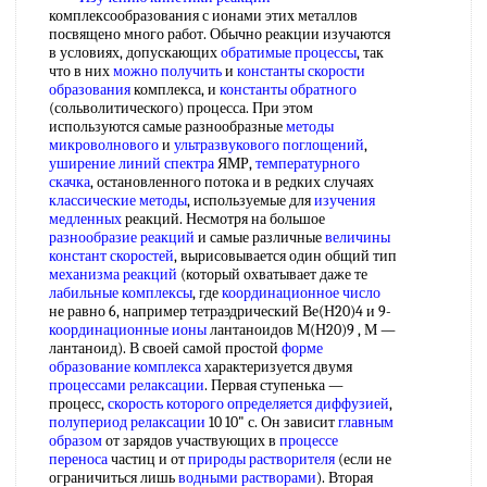
комплексообразования с ионами этих металлов
посвящено много работ. Обычно реакции изучаются
в условиях, допускающих
обратимые процессы
, так
что в них
можно получить
и
константы скорости
образования
комплекса, и
константы обратного
(сольволитического) процесса. При этом
используются самые разнообразные
методы
микроволнового
и
ультразвукового поглощений
,
уширение линий спектра
ЯМР,
температурного
скачка
, остановленного потока и в редких случаях
классические методы
, используемые для
изучения
медленных
реакций. Несмотря на большое
разнообразие реакций
и самые различные
величины
констант скоростей
, вырисовывается один общий тип
механизма реакций
(который охватывает даже те
лабильные комплексы
, где
координационное число
не равно 6, например тетраэдрический Ве(Н20)4 и 9-
координационные ионы
лантаноидов М(Н20)9 , М —
лантаноид). В своей самой простой
форме
образование комплекса
характеризуется двумя
процессами релаксации
. Первая ступенька —
процесс,
скорость которого
определяется диффузией
,
полупериод релаксации
10 10" с. Он зависит
главным
образом
от зарядов участвующих в
процессе
переноса
частиц и от
природы растворителя
(если не
ограничиться лишь
водными растворами
). Вторая