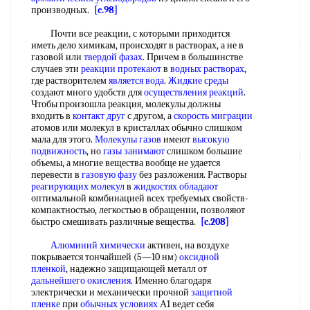
производных.
[c.98]
Почти все реакции, с которыми приходится
иметь дело химикам, происходят в растворах, а не в
газовой или
твердой фазах
. Причем в большинстве
случаев эти
реакции протекают
в
водных растворах
,
где растворителем
является вода
.
Жидкие среды
создают много удобств для
осуществления реакций
.
Чтобы произошла реакция, молекулы должны
входить в
контакт друг
с другом, а
скорость миграции
атомов или молекул в кристаллах обычно слишком
мала для этого.
Молекулы газов
имеют
высокую
подвижность
, но
газы занимают
слишком большие
объемы, а многие вещества вообще не удается
перевести в
газовую фазу
без разложения. Растворы
реагирующих молекул
в
жидкостях обладают
оптимальной комбинацией всех требуемых свойств-
компактностью, легкостью в обращении, позволяют
быстро смешивать различные вещества.
[c.208]
Алюминий химически
активен, на воздухе
покрывается тончайшей (5—10 нм)
оксидной
пленкой
, надежно защищающей металл от
дальнейшего окисления
. Именно благодаря
электрически и механически прочной
защитной
пленке
при
обычных условиях
А1 ведет себя