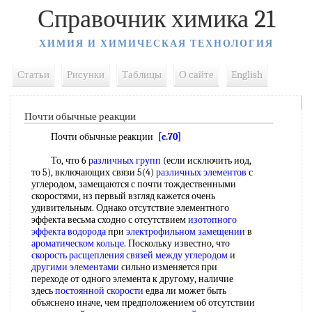
Справочник химика 21
ХИМИЯ И ХИМИЧЕСКАЯ ТЕХНОЛОГИЯ
Статьи
Рисунки
Таблицы
О сайте
English
Почти обычные реакции
Почти обычные реакции
[c.70]
То, что 6
различных групп
(если исключить иод,
то 5), включающих связи 5(4)
различных элементов
с
углеродом, замещаются с почти тождественными
скоростями, нз первый взгляд кажется очень
удивительным. Однако отсутствие элементного
эффекта весьма сходно с отсутствием
изотопного
эффекта водорода
при
электрофильном замещении
в
ароматическом кольце
. Поскольку известно, что
скорость расщепления
связей между углеродом
и
другими элементами
сильно изменяется при
переходе от одного элемента к другому, наличие
здесь
постоянной скорости
едва ли может быть
объяснено иначе, чем предположением об отсутствии