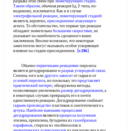
разрыва этой связи при
лимитирующей стадии
.
Таким образом
, обычная реакция 5д, 2-типа, по-
видимому, исключается. Как и в случае
электрофильной реакции
,
лимитирующей стадией
является, вероятно,
присоединение атакующего
агента. То обстоятельство, что первые три реакции
обладают значительно
большими скоростями
, не
указывает на ошибочность сделанного выше
заключения. Вполне возможно, что некоторые
заместители могут оказывать особое ускоряющее
влияние на стадию присоединения.
[c.136]
Обычно
первичными реакциями
пиролиза
является дегидрирование и
разрыв углеродной связи
.
Степень того или
другого зависит
от сырья и от
условий пиролиза
, но поскольку это
представляет
практический интерес
, обнаружены методы,
позволяющие увеличивать
размер дегидрирования
, а
в некоторых случаях превращать его в почти
единственную реакцию. Дегидрирование снабжает
сырьем производство
пластиков и синтетического ь
аучука
.
Наиболее важными
процессами
дегидрирования
являются
процессы получения
этилена, пропилена, бутадиена из
газообразных
парафинов
, стирола из этилбензолов и
ароматических углеводородов
из циклогексана и его