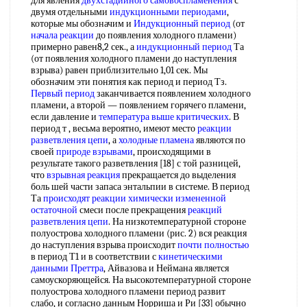
для явления
двухстадийного самовоспламенения
с
двумя отдельными
индукционными периодами
,
которые мы обозначим и
Индукционный период
(от
начала реакции
до появления холодного пламени)
примерно равен8,2 сек., а
индукционный период
Та
(от появления холодного пламени до наступления
взрыва) равен приблизительно 1,01 сек. Мы
обозначим эти понятия как период и период Тз.
Первый период
заканчивается появлением холодного
пламени, а второй — появлением горячего пламени,
если давление и
температура выше критических
. В
период т , весьма вероятно, имеют место
реакции
разветвления цепи
, а
холодные пламена
являются по
своей
природе взрывами
, происходящими в
результате такого разветвления [18] с той разницей,
что
взрывная реакция
прекращается до выделения
боль шей части запаса энтальпии в системе. В период
Та
происходят реакции химически
измененной
остаточной
смеси после прекращения
реакций
разветвления цепи
. На низкотемпературной стороне
полуострова холодного пламени (рис. 2) вся реакция
до наступления взрыва происходит
почти полностью
в период Т1 и в соответствии с
кинетическими
данными
Преттра
, Айвазова и Неймана является
самоускоряющейся. На высокотемпературной стороне
полуострова холодного пламени период развит
слабо, и согласно данным Норриша и Ри [33] обычно