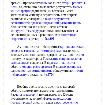
времени происходит
больщое
число
стадий развития
цепи
, то, очевидно, это является результатом
малых
концентраций
радикалов (их встречаТимеет
значительно меньшую вероятность, чем встреча
радикала и молекулы), а
также результатом
особенностей протекания реакций
развития цепи
.
Количественно эти особенности, а также
конкуренция между
реакциями описываются на
основании данных о равновесиях и
константах
скорости этих
реакций.
[c.139]
Аминокислоты — бесцветные
кристаллические
вещества
с
высокими температурами
плавления,
которые мало отличаются для разных аминокислот и
потому не характерны.
Плавление сопровождается
разложением
вещества. В
воде аминокислоты
обычно
хорошо растворяются
. В
водных растворах
одноосновные аминокислоты
обнаруживают
почти
нейтральную
реакцию.
[c.270]
Вообще очень трудно оценить х, который
обычно поэтому полагается равным единице.
Расчеты траектории
показывают, что X очень
чувствителен к точной
форме поверхности
потенциальной энергии
, как и к
распределению