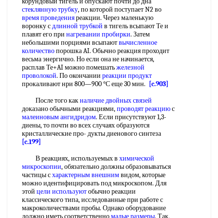
корундовый тигель и опускают почти до дна
стеклянную трубку
, по которой поступает N2 во
время проведения
реакции. Через маленькую
воронку с
длинной трубкой
в тигель всыпают Те и
плавят его при
нагревании пробирки
. Затем
небольшими порциями всыпают
вычисленное
количество
порошка AI. Обычно реакция проходит
весьма энергично. Но если она не начинается,
расплав Те+AI можно помешать
железной
проволокой
. По окончании
реакции продукт
прокаливают нри 800—900 °С еще 30 мин.
[c.903]
После того как
наличие двойных связей
доказано обычными реакциями,
проводят реакцию
с
малеиновым ангидридом
. Если присутствуют 1,3-
диены, то почти во всех случаях образуются
кристаллические про- дукты диенового синтеза
[c.199]
В реакциях, используемых в
химической
микроскопии
, обязательно должны образовываться
частицы с
характерным внешним
видом, которые
можно идентифицировать под микроскопом. Для
этой
цели используют
обычно реакции
классического типа, исследованные при работе с
макроколичествами пробы. Однако оборудование
должно иметь соответственно
малые размеры
. Так,