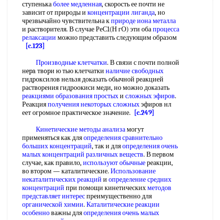
ступенька
более медленная
, скорость ее почти не
зависит от природы и
концентрации лиганда
, но
чрезвычайно чувствительна к
природе иона металла
и растворителя. В случае РеС1(Н гО) эти оба
процесса
релаксации
можно представить следующим образом
[c.123]
Производные клетчатки
. В связи с почти полной
нepa твopи ю тью клетчатки
наличие свободных
гидроксилов нельзя доказать обычной реакцией
растворения гидроокиси меди, но можно доказать
реакциями образования простых
и
сложных эфиров
.
Реакция
получения некоторых сложных
эфиров нл
еет огромное практическое значение.
[c.249]
Кинетические методы анализа
могут
применяться как для
определения сравнительно
больших концентраций
, так и для
определения очень
малых концентраций
различных веществ
. В первом
случае, как правило,
используют обычные
реакции,
во втором — каталитические.
Использование
некаталитических реакций
и
определение средних
концентраций
при помощи кинетических
методов
представляет интерес
преимущественно для
органической химии
.
Каталитические реакции
особенно
важны для
определения очень малых