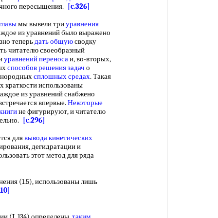
чного пересыщения.
[c.326]
главы
мы вывели три
уравнения
аждое из уравнений было выражено
азно теперь
дать общую
сводку
ить читателю своеобразный
си
уравнений переноса
и, во-вторых,
ых
способов решения задач
о
днородных
сплошных средах
. Такая
елях краткости использованы
каждое из уравнений снабжено
 встречается впервые.
Некоторые
 книги
не фигурируют, и читателю
тельно.
[c.296]
тся для
вывода кинетических
ирования, дегидратации и
ользовать этот метод для ряда
ения (1.5), использованы лишь
.10]
ии (I, 134) определены,
таким