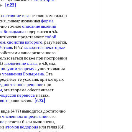
во-
[c.22]
а
состояние газа
не слишком сильно
сия, линеаризованная
форма
очно точное
описание явлений
ия Больцмана
содержится в 4.6.
ктически представляет
собой
ром
,
свойства которого
, разумеется,
йствия
. В 4.7
выводятся некоторые
войствами линеаризованного
пользоваться позже при построении
 В
заключение главы
, в 4.8, мы,
,
получим теорему
существования
о
уравнения Больцмана
. Эта
ределяет те условия, при которых
единственное решение
при
м
, эта теорема обеспечивает
роцессов переноса
в газах,
вого
равновесия.
[c.72]
 виде (4.77) выводится достаточно
в
численном определении
его
ие
расчеты были выполнены,
 из
атомов водорода
или гелия [61].