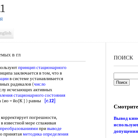
1
Я
nglish
мых в гл
ПОИСК
пользуют
принцип стационарного
ципа заключается в том, что в
кции
в системе устанавливается
вных радикалов (
число
ислу исчезающих активных
вления стационарного состояния
 (ио = йо[К ] ) равны
[c.12]
Смотрите
корректирует погрешности,
Вывод кине
, в известной мере сглаживая
использую
преобразованиями
при
выводе
допущения
то принятая
методика определения