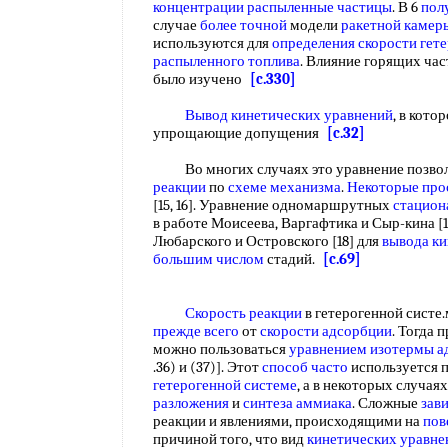
концентрации
распыленные частицы
. В 6
пол
случае
более точной
модели
ракетной камер
используются для
определения скорости гет
распыленного топлива
. Влияние горящих час
было изучено
[c.330]
Вывод кинетических уравнений
, в кот
упрощающие допущения
[c.32]
Во многих случаях это уравнение позвол
реакции
по
схеме механизма
.
Некоторые про
[15, 16]. Уравнение одномаршрутных
стацион
в работе Моисеева, Варгафтика и Сыр-кина [1
Любарского и Островского [18] для
вывода ки
большим числом
стадий.
[c.69]
Скорость реакции
в гетерогенной систе.
прежде всего
от
скорости адсорбции
. Тогда 
можно пользоваться
уравнением изотермы 
.36) и (37)]. Этот
способ часто
используется 
гетерогенной системе
, а в некоторых случая
разложения
и
синтеза аммиака
. Сложные
зав
реакции и явлениями, происходящими на
пов
причиной того, что вид
кинетических уравне