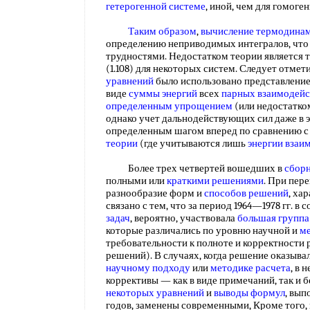
гетерогенной системе
, иной, чем для гомог
Таким образом
,
вычисление термодина
определению неприводимых интегралов, что 
трудностями. Недостатком теории является 
(1.108) для некоторых систем. Следует отмет
уравнений
было использовано представлени
виде
суммы энергий
всех
парных взаимодейс
определенным упрощением
(или недостатком
однако учет дальнодействующих сил даже в 
определенным шагом вперед по сравнению 
теории
(где учитываются лишь
энергии взаи
Более трех четвертей вошедших в
сборн
полными или
краткими решениями
. При пер
разнообразие форм и
способов решений
, ха
связано с тем, что за период 1964—1978 гг. в 
задач
, вероятно, участвовала
большая группа
которые различались по уровню научной и
ме
требовательности к полноте и корректности
решений). В случаях, когда решение оказыв
научному подходу
или
методике расчета
, в 
коррективы — как в виде примечаний, так и 
некоторых уравнений
и
выводы формул
, вы
годов, заменены современными, Кроме того