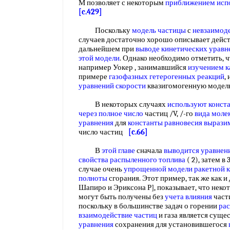
М позволяет с некоторым
приближением исп
[c.429]
Поскольку
модель частицы
с
невзаимод
случаев достаточно хорошо описывает дейст
дальнейшем при
выводе кинетических уравн
этой модели
. Однако необходимо отметить, ч
например Уокер , занимавшийся
изучением к
примере
газофазных гетерогенных реакций
,
уравнений скорости
квазигомогенную модел
В некоторых случаях
используют конст
через
полное число
частиц /V, /-го
вида моле
уравнения
для
константы равновесия вырази
число частиц
[c.66]
В
этой главе
сначала
выводится уравнен
свойства
распыленного топлива
( 2), затем в
случае очень
упрощенной модели
ракетной 
полноты
сгорания. Этот пример, так же как и
Шапиро и Эриксона Р], показывает, что нек
могут быть получены без
учета влияния
части
поскольку в большинстве задач о горении
ра
взаимодействие частиц
и газа является суще
уравнения
сохранения для установившегося