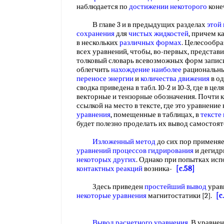
наблюдается по
достижении некоторого
коне
В главе 3 и в предыдущих разделах
этой 
сохранения
для
чистых жидкостей
, причем к
в нескольких
различных формах
. Целесообр
всех уравнений, чтобы, во-первых, представ
толковый словарь всевозможных форм запи
облегчить
нахождение наиболее
рациональн
переносе энергии
и
количества движения
в о
сводка приведена в табл. 10-2 и 10-3, где в ц
векторные и тензорные обозначения. Почти 
ссылкой на место в тексте, где это уравнение
уравнения
, помещенные в таблицах, в
тексте
будет полезно проделать их вывод самостоя
Изложенный метод
до сих пор применяе
уравнений
процессов гидрирования
и дегидр
некоторых других
. Однако при попытках исп
контактных реакций
возника-
[c.58]
Здесь приведен
простейший вывод
уравн
некоторые уравнения
магнитостатики [2].
[c
Вывод расчетного уравнения
. В уравнен