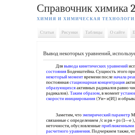
Справочник химика 2
ХИМИЯ И ХИМИЧЕСКАЯ ТЕХНОЛОГИ
Статьи
Рисунки
Таблицы
О сайте
E
Вывод некоторых уравнений, используе
Для
вывода кинетических уравнений
ис
состояния
Боденштейна. Сущность этого прин
некоторый момент
времени после
начала реа
постоянная
стационарная концентрация
акти
образующихся
активных радикалов равно ч
радикалов).
Таким образом
, в момент
устано
скорости инициирования
(Уи= и[И]) и обрыва
Заметим, что
эмпирический параметр
М 
связанные с определением /с и рв = рз (1—е )
неточности, обусловленные
приближенными 
расчетного уравнения
. Подчеркнем также, ч