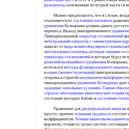
результаты
, изложенные во второй части (и 
Можно предполагать, что в случае, когд
отклоняется от
состояния теплового
равнове
уравнения
Больцмана должна давать достат
переноса. Вьшод линеаризованного
уравнен
Линеаризованный
оператор столкновений
фа
интегральный оператор
с
симметричным яд
зависят от
вида межмолекулярного взаимоде
интегральные теоремы
,
которые связаны
со с
оператора столкновений
и которые будут ис
решений нелинейного уравнения
Больцмана.
используя
методы функционального анализа
и
единственности решений
линеаризованног
теорема в строгой
математической форме
оп
линеаризованное
уравнение Больцмана
дает
заданных начальных условиях
.
Таким образо
строгое обоснование
кинетической теории п
состояние которых близко к
состоянию тепло
Уравнение для
дисперсионной энергии
в
просто, причем
основная трудность
состоит 
коэффициентов.
Точные квантовомеханическ
вероятно, только в случае систем, состоящих