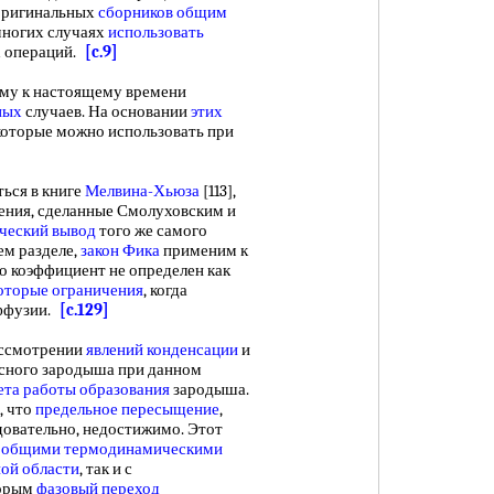
 оригинальных
сборников общим
многих случаях
использовать
х операций.
[c.9]
ому к настоящему времени
ных
случаев. На основании
этих
 которые можно использовать при
ься в книге
Мелвина-Хьюза
[113],
ения, сделанные Смолуховским и
ческий вывод
того же самого
ем разделе,
закон Фика
применим к
ко коэффициент не определен как
оторые ограничения
, когда
иффузии.
[c.129]
ссмотрении
явлений конденсации
и
сного зародыша при данном
ета работы образования
зародыша.
т, что
предельное пересыщение
,
едовательно, недостижимо. Этот
с
общими термодинамическими
ой области
, так и с
торым
фазовый переход