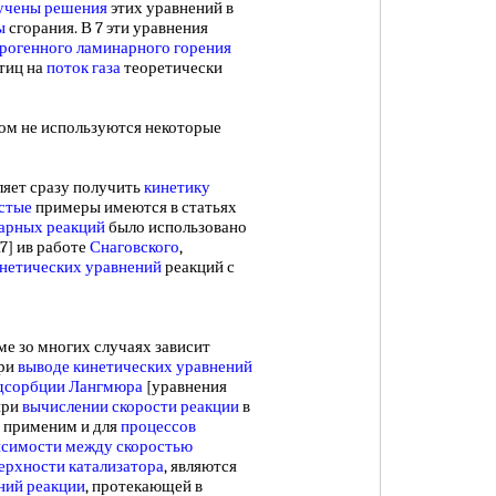
учены решения
этих уравнений в
ы
сгорания. В 7 эти уравнения
ерогенного
ламинарного горения
тиц на
поток газа
теоретически
ором не используются некоторые
яет сразу получить
кинетику
стые
примеры имеются в статьях
арных реакций
было использовано
7] ив работе
Снаговского
,
нетических уравнений
реакций с
ме зо многих случаях зависит
при
выводе кинетических уравнений
адсорбции Лангмюра
[уравнения
при
вычислении скорости реакции
в
х применим и для
процессов
исимости между скоростью
ерхности катализатора
, являются
ний реакции
, протекающей в