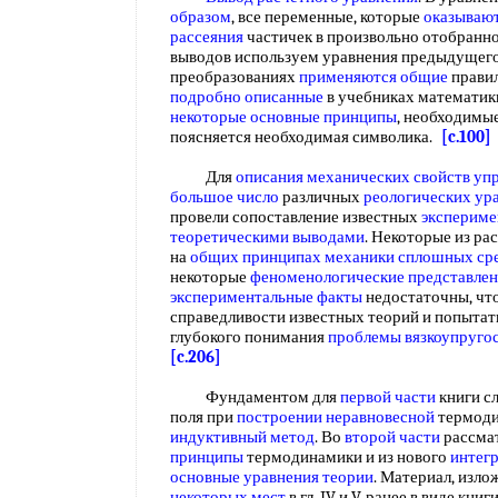
образом
, все переменные, которые
оказывают
рассеяния
частичек в произвольно отобранн
выводов используем уравнения предыдущего
преобразованиях
применяются общие
прави
подробно описанные
в учебниках математики
некоторые основные принципы
, необходимы
поясняется необходимая символика.
[c.100]
Для
описания механических свойств
упр
большое число
различных
реологических ур
провели сопоставление известных
экспериме
теоретическими выводами
. Некоторые из р
на
общих принципах
механики сплошных ср
некоторые
феноменологические представле
экспериментальные факты
недостаточны, чт
справедливости известных теорий и попытат
глубокого понимания
проблемы вязкоупруго
[c.206]
Фундаментом для
первой части
книги с
поля при
построении неравновесной
термоди
индуктивный метод
. Во
второй части
рассма
принципы
термодинамики и из нового
интег
основные уравнения теории
. Материал, изл
некоторых мест
в гл. IV и V, ранее в виде кни