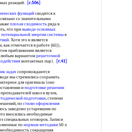
енных реакций.
[c.506]
мических функций
сводится к
связано со значительными
также
плохая сходимость
ряда в
ить, что при
выводе основных
е
потенциальной энергии системы
в
твий
. Хотя это и является
, как отмечается в работе [65]),
этом приближении является
с любым вариантом
решеточной
модействия
контактных пар).
[c.41]
ик задач
сопровождаются
еводе мы стремились сохранить
рактерное для оригинала (оно
составлении и
подготовке решении
преподавателей школ и вузов,
тодической подготовки
, степени
 решений, по
стилю оформления
алось заведомо устаревшим по
него вносились необходимые
без специальных оговорок. Записи
полненные по
нормам методики
50-х
, необходимость сокращения