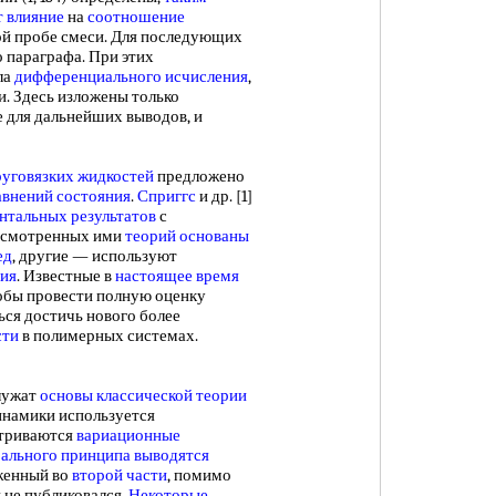
 влияние
на
соотношение
ой пробе смеси. Для последующих
 параграфа. При этих
ла
дифференциального исчисления
,
. Здесь изложены только
е для дальнейших выводов, и
уговязких жидкостей
предложено
авнений состояния
.
Сприггс
и др. [1]
нтальных результатов
с
ассмотренных ими
теорий основаны
ед
, другие — используют
ния
. Известные в
настоящее время
обы провести полную оценку
ься достичь нового более
сти
в полимерных системах.
лужат
основы классической теории
намики используется
триваются
вариационные
рального принципа
выводятся
оженный во
второй части
, помимо
ги не публиковался.
Некоторые