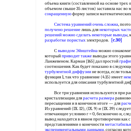
объема книги (составленной на основе трех
объемом свыше 35 листов) заставила нас во 
сокращенную
форму записи математически
Система уравнений
очень сложна
, поэт
получено решение
лишь для
некоторых част
решений
можно сделать
некоторые выводы
,
разработке пористых
электродов.
[c.30]
С
выводом Эйнштейна
можно ознакомит
который
приводит также
выводы этого уравн
Ланжевеном. Карман [165] дал простой
графи
соотношения. Как будет показано в следующ
турбулентной диффузии
не всегда, если толь
функция 1, так что уравнение (4.15) имеет
нек
используется для описания турбулентной д
Все три уравнения используются при ра
кристаллизации для
расчета размера
равнове
пересыщении и в конечном итоге — для
расч
Из уравнений (IX. 12), (IX. 9) и (IX. 39) следуе
отвечающее условию г = 0, бесконечно и, сл
вывод находится в явном противоречии как 
представлениями о конечности
метастабильн
экспериментальными данными
, согласно ко