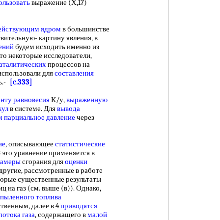
ользовать
выражение (Х,17)
ействующим ядром
в большинстве
вительную- картину явления, в
ений
будем исходить именно из
то некоторые исследователи,
аталитических
процессов на
 использовали для
составления
ь.-
[c.333]
анту равновесия
К/у,
выраженную
кул
в системе. Для
вывода
м
парциальное давление
через
ие
, описывающее
статистические
 3 это уравнение применяется в
камеры
сгорания для
оценки
 другие, рассмотренные в работе
оторые существенные результаты
ц на газ (см. выше (в)). Однако,
спыленного топлива
ственным, далее в 4
приводятся
потока газа
, содержащего в
малой