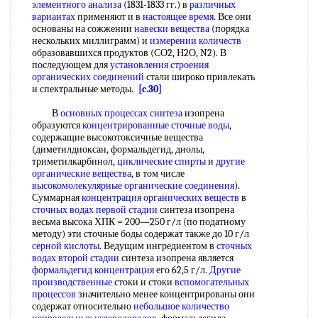
элементного анализа
(1831-1833 гг.) в
различных
вариантах
применяют и в
настоящее время
. Все они
основаны на сожжении
навески вещества
(порядка
нескольких миллиграмм) и
измерении количеств
образовавшихся продуктов (СО2, Н2О, N2). В
последующем для
установления строения
органических соединений
стали широко привлекать
и спектральные методы.
[c.30]
В
основных процессах синтеза
изопрена
образуются
концентрированные сточные воды
,
содержащие высокотоксичные вещества
(диметилдиоксан, формальдегид, диолы,
триметилкарбинол,
циклические спирты
и
другие
органические вещества
, в том числе
высокомолекулярные органические соединения
).
Суммарная
концентрация органических веществ
в
сточных водах
первой стадии
синтеза изопрена
весьма высока ХПК = 200—250 г/л (по податному
методу) эти сточные боды содержат также до 10 г/л
серной кислоты
. Ведущим ингредиентом в
сточных
водах
второй стадии
синтеза изопрена является
формальдегид концентрация
его 62,5 г/л.
Другие
производственные
стоки и стоки
вспомогательных
процессов
значительно менее концентрированы они
содержат относительно
небольшое количество