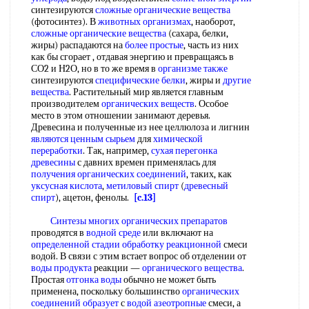
синтезируются
сложные органические вещества
(фотосинтез). В
животных организмах
, наоборот,
сложные органические вещества
(сахара, белки,
жиры) распадаются на
более простые
, часть из них
как бы сгорает , отдавая энергию и превращаясь в
СО2 и Н2О, но в то же время в
организме также
синтезируются
специфические белки
, жиры и
другие
вещества
. Растительный мир является главным
производителем
органических веществ
. Особое
место в этом отношении занимают деревья.
Древесина и полученные из нее целлюлоза и лигнин
являются ценным сырьем
для
химической
переработки
. Так, например,
сухая перегонка
древесины
с давних времен применялась для
получения органических соединений
, таких, как
уксусная кислота
,
метиловый спирт
(
древесный
спирт
), ацетон, фенолы.
[c.13]
Синтезы многих
органических препаратов
проводятся в
водной среде
или включают на
определенной стадии
обработку реакционной
смеси
водой. В связи с этим встает вопрос об отделении от
воды продукта
реакции —
органического вещества
.
Простая
отгонка воды
обычно не может быть
применена, поскольку большинство
органических
соединений образует
с
водой азеотропные
смеси, а