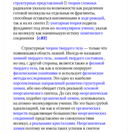
структурных представлений
I)
теория сложных
радикалов указала иа возможности как разделения
готовой молекулы на отдельные ее фрагменты,
способные оставаться неизменными в
ходе реакций
,
так и на их синтез 2)
унитарная теория
подвела
фундамент под атом но-
молекулярное учение
, указав
на молекулу как наименьшую истниу
химпческого
соединения
[c.82]
Структурные
теории твердого тела
— только что
появившаяся область знаний. Иногда ее называют
химией твердого тела
,
химией твердого состояния
,
но она, с другой стороны, является также и
физикой
твердого тела
, так как в основном оперирует
физическими понятиями
и использует
физические
методы исследования
. Это одно из наиболее
перспективных направлений развития
структурной
химии
, ибо оно обещает стать реальной
основой
неорганического
синтеза. До сих пор
неорганическая
химия
, подобно
органической химии
, основывалась
на атомно-молекулярпом учении. Но это было грубой
идеализацией, так как в отличие от
органических
веществ
подавляющее большинство
неорганических
соединений
представлено не совокупностями
молекул, а
реальными кристаллами
.
Неорганическая
химия
поэтому не имела таких успехов в синтезе