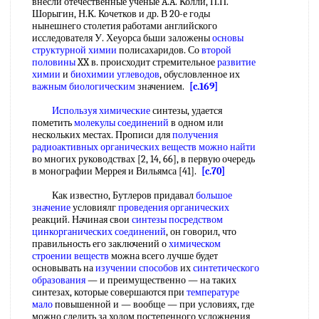
внесли отечественные ученые A.A. Колли, П.П.
Шорыгин, Н.К. Кочетков и др. В 20-е годы
нынешнего столетия работами английского
исследователя У. Хеуорса бьши заложены
основы
структурной химии
полисахаридов. Со
второй
половины
XX в. происходит стремительное
развитие
химии
и
биохимии углеводов
, обусловленное их
важным биологическим
значением.
[c.169]
Используя химические
синтезы, удается
пометить
молекулы соединений
в одном или
нескольких местах. Прописи для
получения
радиоактивных
органических веществ
можно найти
во многих руководствах [2, 14, 66], в первую очередь
в монографии Меррея и Вильямса [41].
[c.70]
Как известно, Бутлеров придавал
большое
значение
условиялг
проведения органических
реакций. Начиная свои
синтезы посредством
цинкорганических соединений
, он говорил, что
правильность его заключений о
химическом
строении веществ
можна всего лучше будет
основывать на
изучении способов
их
синтетического
образования
— и преимущественно — на таких
синтезах, которые совершаются при
температуре
мало
повышенной и — вообще — при условиях, где
можно следить за ходом постепенного усложнения