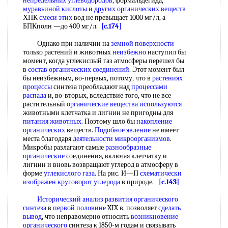
непредельных углеводородов
, формальдегида,
муравьиной кислоты
и
других органических веществ
ХПК
смеси этих
вод не превыщает 1000 мг/л, а
БПКполн —до 400 мг/л.
[c.174]
Однако при наличии на
земной поверхности
только растений и животных
неизбежно
наступил бы
момент, когда углекислый газ атмосферы перешел бы
в
состав органических соединений
. Этот момент был
бы неизбежным, во-первых, потому, что в
растениях
процессы
синтеза преобладают над
процессами
распада
и, во-вторых, вследствие того, что не все
растительный
органические вещества используются
животными клетчатка и лигнин не пригодны для
питания животных
. Поэтому шло бы
накопление
органических
веществ.
Подобное явление
не имеет
места благодаря
деятельности микроорганизмов
.
Микробы разлагают самые
разнообразные
органические
соединения, включая клетчатку и
лигнин и вновь возвращают углерод в атмосферу в
форме
углекислого газа
. На рис. И—П
схематически
изображен
круговорот углерода
в природе.
[c.143]
Исторический анализ развития
органического
синтеза
в
первой половине
XIX в. позволяет
сделать
вывод
, что неправомерно относить
возникновение
органического
синтеза к 1850-м годам и связывать