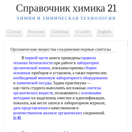
Справочник химика 21
ХИМИЯ И ХИМИЧЕСКАЯ ТЕХНОЛОГИЯ
Статьи
Рисунки
Таблицы
О сайте
English
Органические вещества соединения первые синтезы
В
первой части
книги приведены
правила
техники безопасности
при работе в
лаборатории
органической химии
, показаны приемы
сборки
основных
приборов и установок, а также перечислен
необходимый минимум
лабораторного оборудования
и
химической посуды
. Задача практикума —
нау<чить студента выполнять несложные
синтезы
органических веществ
, познакомить с
основными
методами
их выделения, очистки и идентификации,
показать, как вести записи в лабораторном журнале,
дать представления
о качественном и
количественном анализе органических
соединений.
[c.3]