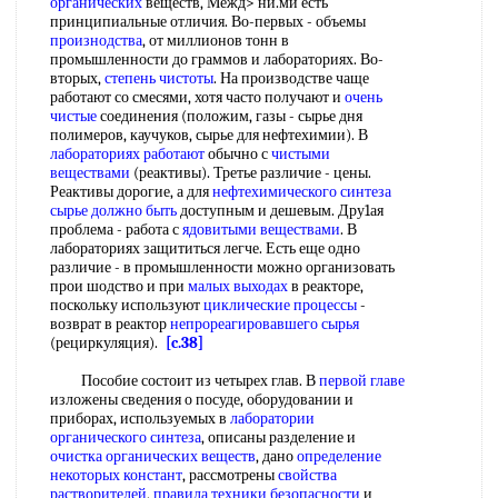
органических
веществ, Межд> ни.ми есть
принципиальные отличия. Во-первых - объемы
произнодства
, от миллионов тонн в
промышленности до граммов и лабораториях. Во-
вторых,
степень чистоты
. На производстве чаще
работают со смесями, хотя часто получают и
очень
чистые
соединения (положим, газы - сырье дня
полимеров, каучуков, сырье для нефтехимии). В
лабораториях работают
обычно с
чистыми
веществами
(реактивы). Третье различие - цены.
Реактивы дорогие, а для
нефтехимического синтеза
сырье
должно быть
доступным и дешевым. Дру1ая
проблема - работа с
ядовитыми веществами
. В
лабораториях защититься легче. Есть еще одно
различие - в промышленности можно организовать
прои шодство и при
малых выходах
в реакторе,
поскольку используют
циклические процессы
-
возврат в реактор
непрореагировавшего сырья
(рециркуляция).
[c.38]
Пособие состоит из четырех глав. В
первой главе
изложены сведения о посуде, оборудовании и
приборах, используемых в
лаборатории
органического синтеза
, описаны разделение и
очистка органических веществ
, дано
определение
некоторых констант
, рассмотрены
свойства
растворителей
,
правила техники безопасности
и