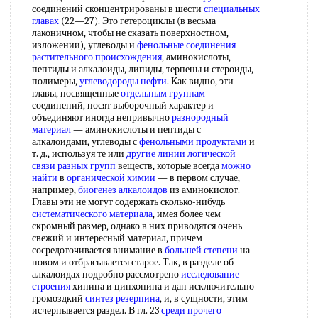
соединений сконцентрированы в шести
специальных
главах
(22—27). Это гетероциклы (в весьма
лаконичном, чтобы не сказать поверхностном,
изложении), углеводы и
фенольные соединения
растительного происхождения
, аминокислоты,
пептиды и алкалоиды, липиды, терпены и стероиды,
полимеры,
углеводороды нефти
. Как видно, эти
главы, посвященные
отдельным группам
соединений, носят выборочный характер и
объединяют иногда непривычно
разнородный
материал
— аминокислоты и пептиды с
алкалоидами, углеводы с
фенольными продуктами
и
т. д., используя те или
другие линии
логической
связи
разных групп
веществ, которые всегда
можно
найти
в
органической химии
— в первом случае,
например,
биогенез алкалоидов
из аминокислот.
Главы эти не могут содержать сколько-нибудь
систематического материала
, имея более чем
скромный размер, однако в них приводятся очень
свежий и интересный материал, причем
сосредоточивается внимание в
большей степени
на
новом и отбрасывается старое. Так, в разделе об
алкалоидах подробно рассмотрено
исследование
строения
хинина и цинхонина и дан исключительно
громоздкий
синтез резерпина
, и, в сущности, этим
исчерпывается раздел. В гл. 23
среди прочего