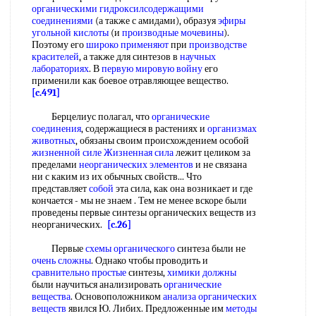
органическими гидроксилсодержащими
соединениями
(а также с амидами), образуя
эфиры
угольной кислоты
(и
производные мочевины
).
Поэтому его
широко применяют
при
производстве
красителей
, а также для синтезов в
научных
лабораториях
. В
первую мировую войну
его
применили как боевое отравляющее вещество.
[c.491]
Берцелиус полагал, что
органические
соединения
, содержащиеся в растениях и
организмах
животных
, обязаны своим происхождением особой
жизненной силе Жизненная сила
лежит целиком за
пределами
неорганических элементов
и не связана
ни с каким из их обычных свойств... Что
представляет
собой
эта сила, как она возникает и где
кончается - мы не знаем . Тем не менее вскоре были
проведены первые синтезы органических веществ из
неорганических.
[c.26]
Первые
схемы органического
синтеза были не
очень сложны
. Однако чтобы проводить и
сравнительно простые
синтезы,
химики должны
были научиться анализировать
органические
вещества
. Основоположником
анализа органических
веществ
явился Ю. Либих. Предложенные им
методы