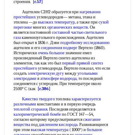
строения.
[c.57]
Ацетилен С2Н2 образуется при
нагревании
простейших
углеводородов— метана, этана и
этилена —до
высоких температур
, а также при
сухой
перегонке
многих
органических веществ
. Он
является постоянной
составной частью
светильного
газа
каменноугольного происхождения. Ацетилен
был открыт в 1836 г. Дэви
подробному исследованию
ацетилен и его
соединения подверг
Вертело (1860).
Исторически
очень большое
значение имел
произведенный Вертело синтез ацетилена из
элементов, так как это был
первый прямой
синтез
простейшего
углеводорода. Вертело показал, что если
создать
электрическую дугу
между
угольными
электродами
в
атмосфере водорода
, то последний
соединяется с углеродом. При температуре около
2500° С (как
[c.386]
Качество твердого
топлива
характеризуется
различными
константами и в первую очередь
теплотой сгорания
. Последняя определяется в
калориметрической бомбе
по ГОСТ 147—54,
согласно которому предусматривается
сжигание
вещества
под
давлением кислорода
. Развивающиеся
при этом
высокая температура
( 1000°) и
большое
давление
способствуют ие только
сгоранию