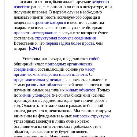
зависимости от того, было анализируемое
вещество
известно
ранее, т. е. описано ли оно в литературе, или
получено впервые. В первом случае необходимо
доказать идентичность исследуемого образца и
вещества,
строение которого
известно и свойства
охарактеризованы во втором случае необходимо
провести исследование
, в результате которого будет
составлена
структурная формула соединения
.
Естественно, что
первая задача
более проста
, чем
вторая.
[c.247]
Углеводы, или сахара, представляют
собой
обширный класс
природных органических
соединений
, составляющий основную
массу
органического вещества
нашей планеты
. С
представителями углеводов
человек сталкивается в
самых
различных областях
своей деятельности и при
изучении самых различных
живых объектов
. Только
по
химии углеводов
(не считая биохимии) сейчас
публикуется в среднем полторы-две тысячи работ в
год. Охватить этот материал в рамках небольшой
книги, разумеется, невозможно. Мы сконцентрируем
внимание на фундамента ь-ных
вопросах структуры
углеводных молекул и лишь очень кратко
остановимся на синтетических проблема,х этой
области, так как синтезу будет посвящена
специальная книга. Наша задача — кратко описать