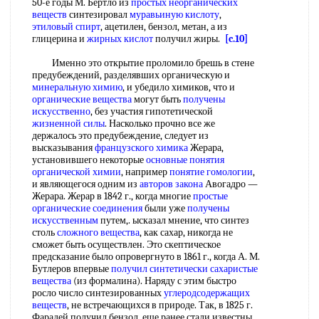
50-е годы М. Бертло из
простых неорганических
веществ
синтезировал
муравьиную кислоту
,
этиловый спирт
, ацетилен, бензол, метан, а из
глицерина и
жирных кислот
получил жиры.
[c.10]
Именно это открытие проломило брешь в стене
предубеждений, разделявших органическую и
минеральную химию
, и убедило химиков, что и
органические вещества
могут быть
получены
искусственно
, без участия гипотетической
жизненной силы
. Насколько прочно все же
держалось это предубеждение, следует из
высказывания
французского химика
Жерара,
установившего некоторые
основные понятия
органической химии
, например
понятие гомологии
,
и являющегося одним из
авторов закона
Авогадро —
Жерара. Жерар в 1842 г., когда многие
простые
органические соединения
были уже
получены
искусственным
путем,. ысказал мнение, что синтез
столь
сложного вещества
, как сахар, никогда не
сможет быть осуществлен. Это скептическое
предсказание было опровергнуто в 1861 г., когда А. М.
Бутлеров впервые
получил синтетически
сахаристые
вещества
(из формалина). Наряду с этим быстро
росло число синтезированных
углеродсодержащих
веществ
, не встречающихся в природе. Так, в 1825 г.
Фарадей получил бензол, еще ранее стали известны