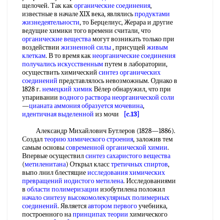
щелочей. Так как
органические соединения
,
известные в начале XIX века, являлись
продуктами
жизнедеятельности
, то Берцелиус, Жерара и другие
ведущие химики того времени считали, что
органические вещества
могут возникать только при
воздействии
жизненной силы
, присущей
живым
клеткам
. В то время как
неорганические соединения
получались искусственным
путем в лаборатории,
осуществить химический
синтез органических
соединений
представлялось невозможным. Однако в
1828 г.
немецкий химик
Вёлер обнаружил, что при
упаривании
водного раствора неорганической соли
—
цианата аммония
образуется мочевина
,
идентичная выделенной
из мочи
[c.13]
Александр Михайлович Бутлеров (1828—1886).
Создал
теорию химического строения
, заложив тем
самым основы
современной органической химии
.
Впервые осуществил
синтез сахаристого вещества
(
метиленитана
) Открыл класс
третичных спиртов
,
выпо лнил блестящие
исследования химических
превращений
иодистого метилена
. Исследованиями
в
области полимеризации
изобутилена положил
начало синтезу
высокомолекулярных полимерных
соединений
. Является
автором первого
учебника,
построенного на
принципах теории
химического