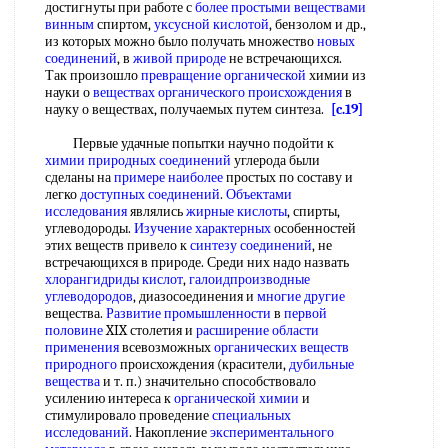
достигнуты при работе с
более простыми
веществами
винным
спиртом,
уксусной кислотой
, бензолом и др.,
из которых можно было получать множество
новых
соединений
, в
живой природе
не встречающихся.
Так произошло
превращение органической
химии из
науки о
веществах органического происхождения
в
науку о веществах, получаемых путем синтеза.
[c.19]
Первые удачные попытки научно подойти к
химии природных соединений
углерода были
сделаны на
примере наиболее
простых по составу и
легко
доступных соединений
.
Объектами
исследования
являлись
жирные кислоты
, спирты,
углеводороды.
Изучение характерных
особенностей
этих веществ привело к
синтезу соединений
, не
встречающихся в природе. Среди них надо назвать
хлорангидриды кислот
,
галоидпроизводные
углеводородов
, диазосоединения и
многие другие
вещества.
Развитие промышленности
в
первой
половине
XIX столетия и
расширение области
применения
всевозможных
органических веществ
природного
происхождения (красители,
дубильные
вещества
и т. п.) значительно способствовало
усилению интереса к
органической химии
и
стимулировало проведение
специальных
исследований
. Накопление
экспериментального