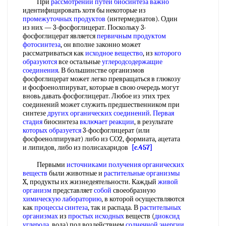
При
рассмотрении путей
биосинтеза важно
идентифицировать хотя бы некоторые из
промежуточных продуктов
(интермедиатов). Один
из них — 3-фосфоглицерат. Поскольку 3-
фосфоглицерат является
первичным продуктом
фотосинтеза
, он вполне законно может
рассматриваться как
исходное вещество
, из
которого
образуются
все остальные
углеродсодержащие
соединения
. В большинстве организмов
фосфоглицерат может легко превращаться в глюкозу
и фосфоенолпируват, которые в свою очередь могут
вновь давать фосфоглицерат. Любое из этих трех
соединений может служить предшественником при
синтезе
других органических соединений
.
Первая
стадия
биосинтеза
включает реакции
, в результате
которых образуется
3-фосфоглицерат (или
фосфоенолпируват) либо из СО2, формиата, ацетата
и липидов, либо из полисахаридов
[c.457]
Первыми
источниками получения органических
веществ
были животные и
растительные организмы
X, продукты их жизнедеятельности. Каждый
живой
организм
представляет
собой
своеобразную
химическую лабораторию
, в которой осуществляются
как
процессы синтеза
, так и распада. В
растительных
организмах
из
простых исходных
веществ (
диоксид
углерода
, вода) под воздействием
солнечной энергии