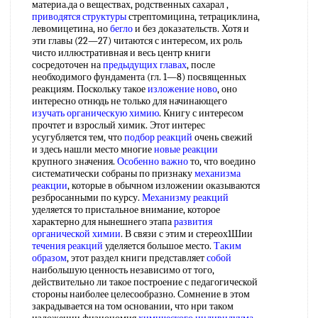
материа.да о веществах, родственных сахарал ,
приводятся структуры
стрептомицина, тетрациклина,
левомицетина, но
бегло
и без доказательств. Хотя и
эти главы (22—27) читаются с интересом, их роль
чисто иллюстративная и весь центр книги
сосредоточен на
предыдущих главах
, после
необходимого фундамента (гл. 1—8) посвященных
реакциям. Поскольку такое
изложение ново
, оно
интересно отнюдь не только для начинающего
изучать органическую химию
. Книгу с интересом
прочтет и взрослый химик. Этот интерес
усугубляется тем, что
подбор реакций
очень свежий
и здесь нашли место многие
новые реакции
крупного значения.
Особенно важно
то, что воедино
систематически собраны по признаку
механизма
реакции
, которые в обычном изложении оказываются
резбросанными по курсу.
Механизму реакций
уделяется то пристальное внимание, которое
характерно для нынешнего этапа
развития
органической химии
. В связи с этим и стереох1Шии
течения реакций
уделяется большое место.
Таким
образом
, этот раздел книги представляет
собой
наибольшую ценность независимо от того,
действительно ли такое построение с педагогической
стороны наиболее целесообразно. Сомнение в этом
закрадывается на том основании, что нри таком