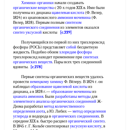
Химики-органики
начали создавать
органические вещества
с 20-х годов XIX в. Ими были
получены из дициана
щавелевая кислота
(Ф. Велер,
1824) из циаповокислого
аммония мочевина
(Ф.
Велер, 1828). Первым полным
синтезом
органического соединения
из элементов оказался
синтез уксусной
кислоты
[c.239]
Получающийся по первой пз них трихлороксид
фосфора (РОСЬ) представляет
собой
бесцветную
жидкость. Подобно обоим
хлоридам фосфора
трихлороксид находит применение при
синтезах
органических веществ
. Пары всех трех соединений
ядовиты.
[c.278]
Первые синтезы органических веществ удалось
провести
немецкому химику
Ф. Вёлеру. В 1824 г. он
наблюдал
образование щавелевой кислоты
из
дициана, а в 1828 г.—
образование мочевины
из
цианата аммония
. Были
разработаны методы
для
элементного анализа органических соединений
Ж-
Дюма разработал
метод количественного
определения азота
, а Ю. Либих —
метод определения
углерода
и водорода в
органических соединениях
. В
середине XIX в. быстро расцвел
органический синтез
.
В 1845 г. Г. Кольбе синтезировал
уксусную кислоту
, в