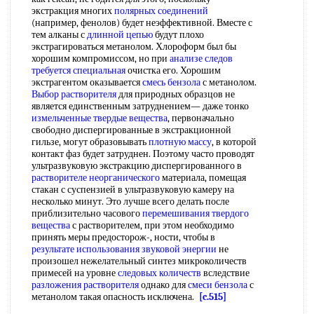
экстракция многих
полярных соединений
(например, фенолов) будет неэффективной. Вместе с
тем алканы с
длинной цепью
будут плохо
экстрагироваться метанолом. Хлороформ был бы
хорошим компромиссом, но при
анализе следов
требуется специальная
очистка его. Хорошим
экстрагентом оказывается
смесь бензола
с метанолом.
Выбор растворителя
для природных образцов не
является единственным затруднением— даже тонко
измельченные твердые вещества
, первоначально
свободно диспергированные в экстракционной
гильзе, могут образовывать
плотную массу
, в которой
контакт фаз будет затруднен. Поэтому часто проводят
ультразвуковую экстракцию диспергированного в
растворителе неорганического
материала, помещая
стакан с суспензией в ультразвуковую камеру на
несколько минут. Это лучше всего делать после
приблизительно часового
перемешивания твердого
вещества
с растворителем, при этом необходимо
принять меры предосторож-, ности, чтобы в
результате использования
звуковой энергии
не
произошел нежелательный синтез микроколичеств
примесей на уровне
следовых количеств
вследствие
разложения растворителя
однако для
смеси бензола
с
метанолом такая опасность исключена.
[c.515]