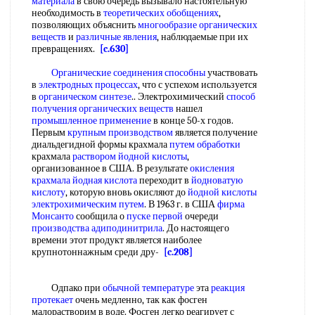
материала
в свою очередь вызывало настоятельную
необходимость в
теоретических обобщениях
,
позволяющих объяснить
многообразие органических
веществ
и
различные явления
, наблюдаемые при их
превращениях.
[c.630]
Органические соединения способны
участвовать
в
электродных процессах
, что с успехом используется
в
органическом синтезе
.. Электрохимический
способ
получения органических веществ
нашел
промышленное применение
в конце 50-х годов.
Первым
крупным производством
является получение
диальдегидной формы крахмала
путем обработки
крахмала
раствором йодной кислоты
,
организованное в США. В результате
окисления
крахмала йодная кислота
переходит в
йодноватую
кислоту
, которую вновь окисляют до
йодной кислоты
электрохимическим путем
. В 1963 г. в США
фирма
Монсанто
сообщила о
пуске первой
очереди
производства адиподинитрила
. До настоящего
времени этот продукт является наиболее
крупнотоннажным среди дру-
[c.208]
Одпако при
обычной температуре
эта
реакция
протекает
очень медленно, так как фосген
малорастворим в воде. Фосген легко реагирует с