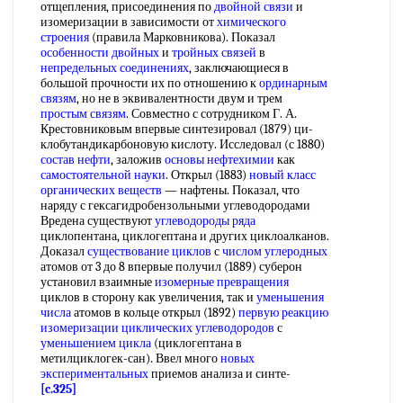
отщепления, присоединения по
двойной связи
и
изомеризации в зависимости от
химического
строения
(правила Марковникова). Показал
особенности двойных
и
тройных связей
в
непредельных соединениях
, заключающиеся в
большой прочности их по отношению к
ординарным
связям
, но не в эквивалентности двум и трем
простым связям
. Совместно с сотрудником Г. А.
Крестовниковым впервые синтезировал (1879) ци-
клобутандикарбоновую кислоту. Исследовал (с 1880)
состав нефти
, заложив
основы нефтехимии
как
самостоятельной науки
. Открыл (1883)
новый класс
органических веществ
— нафтены. Показал, что
наряду с гексагидробензольными углеводородами
Вредена существуют
углеводороды ряда
циклопентана, циклогептана и других циклоалканов.
Доказал
существование циклов
с
числом углеродных
атомов от 3 до 8 впервые получил (1889) суберон
установил взаимные
изомерные превращения
циклов в сторону как увеличения, так и
уменьшения
числа
атомов в кольце открыл (1892)
первую реакцию
изомеризации циклических углеводородов
с
уменьшением цикла
(циклогептана в
метилциклогек-сан). Ввел много
новых
экспериментальных
приемов анализа и синте-
[c.325]