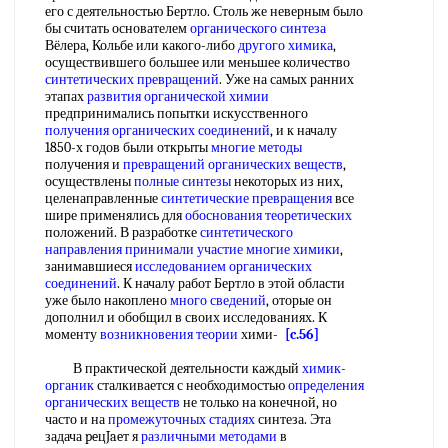
его с деятельностью Бертло. Столь же неверным было
бы считать основателем
органического синтеза
Вёлера, Кольбе или какого-либо
другого химика
,
осуществившего большее или меньшее количество
синтетических превращений
. Уже на самых ранних
этапах
развития органической химии
предпринимались попытки искусственного
получения органических соединений
, и к началу
1850-х годов были открыты
многие методы
получения и
превращений органических веществ
,
осуществлены
полные синтезы
некоторых из них,
целенаправленные
синтетические превращения
все
шире применялись для
обоснования теоретических
положений. В разработке
синтетического
направления
принимали участие
многие химики
,
занимавшиеся
исследованием органических
соединений
. К началу работ Бертло в этой области
уже было накоплено
много сведений
, оторые он
дополнил и обобщил в своих исследованиях. К
моменту
возникновения теории
хими-
[c.56]
В практической деятельности каждый
химик-
органик
сталкивается с необходимостью
определения
органических веществ
не только на конечной, но
часто и на
промежуточных стадиях
синтеза. Эта
задача peцJaeт я
различными методами
в