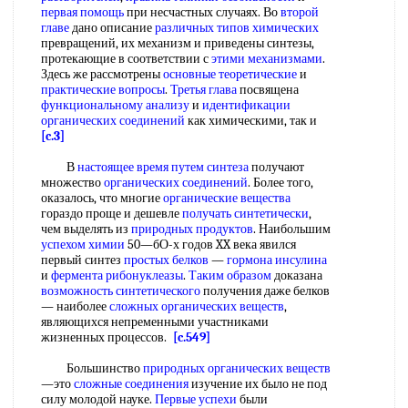
первая помощь
при несчастных случаях. Во
второй
главе
дано описание
различных типов химических
превращений, их механизм и приведены синтезы,
протекающие в соответствии с
этими механизмами
.
Здесь же рассмотрены
основные теоретические
и
практические вопросы
.
Третья глава
посвящена
функциональному анализу
и
идентификации
органических соединений
как химическими, так и
[c.3]
В
настоящее время
путем синтеза
получают
множество
органических соединений
. Более того,
оказалось, что многие
органические вещества
гораздо проще и дешевле
получать синтетически
,
чем выделять из
природных продуктов
. Наибольшим
успехом химии
50—бО-х годов XX века явился
первый синтез
простых белков
—
гормона инсулина
и
фермента рибонуклеазы
.
Таким образом
доказана
возможность синтетического
получения даже белков
— наиболее
сложных органических веществ
,
являющихся непременными участниками
жизненных процессов.
[c.549]
Большинство
природных органических веществ
—это
сложные соединения
изучение их было не под
силу молодой науке.
Первые успехи
были