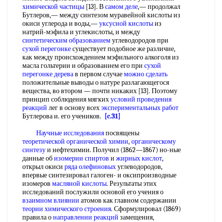
химической частицы
[13]. В
самом деле
,— продолжал
Бутлеров,— между синтезом муравейной кислоты из
окиси углерода и воды,—
уксусной кислоты
из
натрий-мэфила и углекислоты, и между
синтетическим образованием
углеводородов при
сухой перегонке
существует подобное же различие,
как между происхождением мэфильного алкоголя из
масла гольтерии и образованием его при
сухой
перегонке дерева
в первом случае
можно сделать
положительные выводы о натуре разлагающегося
вещества, во втором — почти никаких [13]. Поэтому
принцип соблюдения мягких
условий проведения
реакций
лег в основу всех
экспериментальных работ
Бутлерова и. его учеников.
[c.31]
Научные исследования
посвящены
теоретической органической химии
,
органическому
синтезу
и нефтехимии. Получил (1862—1867) но-ные
данные об
изомерии спиртов
и
жирных кислот
,
открыл окиси
ряда олефиновых
углеводородов,
впервые синтезировал галоген- и оксипроизводные
изомеров
масляной кислоты
. Результаты этих
исследований послужили основой его учения о
взаимном влиянии
атомов как главном содержании
теории химического строения
. Сформулировал (1869)
правила о
направлении реакций
замещения,