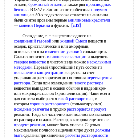
этилен,
бромистый этилен
, а также ряд
производных
бензола
. В 1842 г. Зинин из нитробензола
получил
анилин
, а в 50-х годах того же столетия из анилина
были синтезированы первые
анилиновые красители
—
мовеин Перкина
и фуксин.
[c.12]
Осаждение, т. е. вьщеление одного из
соединений газовой
или
жидкой Смеси
веществ в
осадок, кристаллический или аморфный,
основывается на
изменении условий
сольватации.
Сильно понизить
влияние сольватации
и выделить
твердое вещество
в чистом ввде можно
несколькими
методами
. Первый (простейший) путь состоит в
повышении концентрации
вещества за счет
упаривания растворителя до состояния
пересыщения
раствора
. Тогда при охлаждении
такого раствора
вещество выпадает в осадок обычно в ввде микро-
или макрокристаллов (кристаллизация). Чаще всего
для синтеза выбирается
такой растворитель
, в
котором
хорошо растворяются
(сольватируются)
исходные реагенты
и трудно
растворяется продукт
реакции. Тогда он частично или полностью выпадает
из раствора в осадок. Раствор, в котором еще остался
продукт реакции
, может бьтть упарен. С целью
максимально полного вьщеления про дукта
должны
быть
сделаны приквдочные
расчеты растворимости