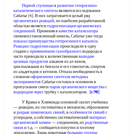
Первой ступенью
в
развитии гетерогенно
-
каталитического синтеза
являются исследования
Сабатье [4]. В них затрагивается целый ряд
органических реакций
, но наиболее разработанной
областью является
гидрогенизация органических
соединений
. Применяя в
качестве катализатора
свежевосстановленный никель, Сабатье уже тогда
показал преимущества
гетерогенного катализа
.
Реакции гидрогенизации
происходили в одну
стадию с
применением газообразного
водорода и
часто приводили к количественным
выходам
целевых продуктов
алканов из ал-кенов,
циклоалкаыов из бензола и его гомологов, спиртов
из альдегидов и кетонов. Отпала необходимость в
сложном
оформлении синтезов
методика
экспериментов
Сабатье состояла в основном в
пропускании смеси
паров органического вещества
с
водородом через
трубку с катализатором.
[c.98]
У Крама и Хэммонда основной скелет учебника
— реакции, их систематика и механизм, образование
и
разрыв химических связей
, в
особенности связей
с
углеродом, а собственно систематический
материал
органической химии
— соединения, их
родственные
связи
и т.д. — сообщается попутно и поэтому
эпизодичен. Лишь некоторые
большие группы