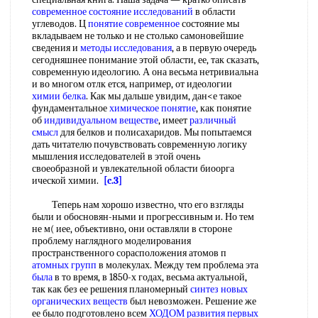
современное состояние исследований
в области
углеводов. Ц
понятие современное
состояние мы
вкладываем не только и не столько самоновейшие
сведения и
методы исследования
, а в первую очередь
сегодняшнее понимание этой области, ее, так сказать,
современную идеологию. А она весьма нетривиальна
и во многом отлк ется, например, от идеологии
химии белка
. Как мы дальше увидим, дан<е такое
фундаментальное
химическое понятие
, как понятие
об
индивидуальном веществе
, имеет
различный
смысл
для белков и полисахаридов. Мы попытаемся
дать читателю почувствовать современную логику
мышления исследователей в этой очень
своеобразной и увлекательной области биоорга
ической химии.
[c.3]
Теперь нам хорошо известно, что его взгляды
были и обосновян-ными и прогрессивным и. Но тем
не м( иее, объективно, они оставляли в стороне
проблему наглядного моделирования
пространственного сорасположения атомов п
атомных групп
в молекулах. Между тем проблема эта
была
в то время, в 1850-х годах, весьма актуальной,
так как без ее решения планомерный
синтез новых
органических веществ
был невозможен. Решение же
ее было подготовлено всем
ХОДОМ развития
первых