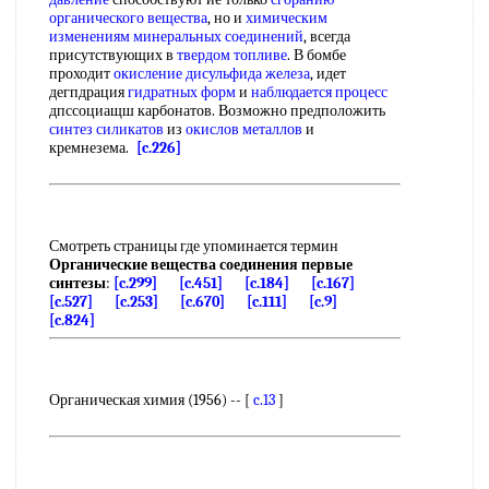
органического вещества
, но и
химическим
изменениям
минеральных соединений
, всегда
присутствующих в
твердом топливе
. В бомбе
проходит
окисление дисульфида железа
, идет
дегпдрация
гидратных форм
и
наблюдается процесс
дпссоциащш карбонатов. Возможно предположить
синтез силикатов
из
окислов металлов
и
кремнезема.
[c.226]
Смотреть страницы где упоминается термин
Органические вещества соединения первые
синтезы
:
[c.299]
[c.451]
[c.184]
[c.167]
[c.527]
[c.253]
[c.670]
[c.111]
[c.9]
[c.824]
Органическая химия (1956) -- [
c.13
]