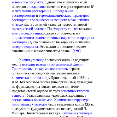
конечного продукта
. Однако это возможно, если
известно
ставдартное
значение его растворимости 5°
и
энтальпии растворения
.
Определение
растворимости
и
термодинамических параметров
растворения
органических веществ
в
важнейших
классах
растворителей является первостепенной
практической задачей
. По
существу синтез
каждого
нового соединения
должен сопровождаться
определением количественных
параметров процесса
растворения
, что позволило бы оценить и снизить
потери вещества
. Это важно и в экономическом
отношении, и в экологическом плане.
[c.91]
Химия углеводов
занимает одно из ведущих
мест в
истории развития органической химии
.
Тростниковый сахар
можно считать
первым
органическим соединением, вьщеленным в
химически чистом виде
. Произведенный в 1861 г.
А.М. Бутлеровым синтез (вне организма) углеводов
из формальдегида явился первым синтезом
представителей одного из трех
основных классов
веществ
(белки, липиды, углеводы), входящих в
состав живых организмов
.
Химическая структура
простейших углеводов
бьша выяснена в конце XIX в.
в результате фундаментальньгх исследований Э.
Фишера. Значительный вклад в
изучение углеводов