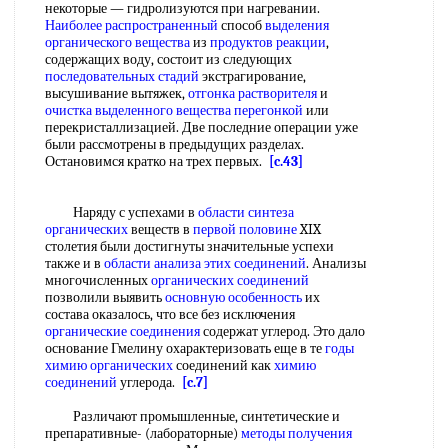
некоторые — гидролизуются при нагревании.
Наиболее распространенный
способ
выделения
органического вещества
из
продуктов реакции
,
содержащих воду, состоит из следующих
последовательных стадий
экстрагирование,
высушивание вытяжек,
отгонка растворителя
и
очистка выделенного вещества перегонкой
или
перекристаллизацией. Две последние операции уже
были рассмотрены в предыдущих разделах.
Остановимся кратко на трех первых.
[c.43]
Наряду с успехами в
области синтеза
органических
веществ в
первой половине
XIX
столетия были достигнуты значительные успехи
также и в
области анализа
этих соединений
. Анализы
многочисленных
органических соединений
позволили выявить
основную особенность
их
состава оказалось, что все без исключения
органические соединения
содержат углерод. Это дало
основание Гмелину охарактеризовать еще в те
годы
химию органических
соединений как
химию
соединений
углерода.
[c.7]
Различают промышленные, синтетические и
препаративные- (лабораторные)
методы получения