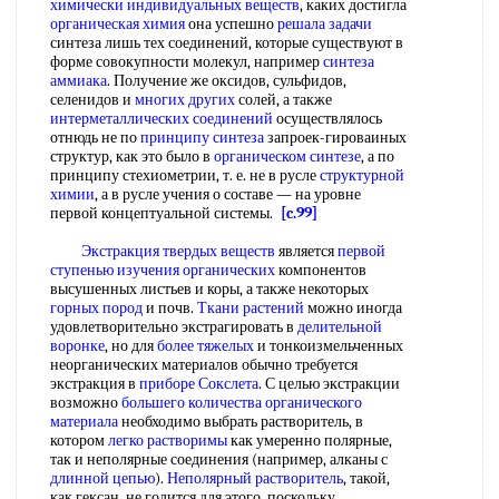
химически индивидуальных веществ
, каких достигла
органическая химия
она успешно
решала задачи
синтеза лишь тех соединений, которые существуют в
форме совокупности молекул, например
синтеза
аммиака
. Получение же оксидов, сульфидов,
селенидов и
многих других
солей, а также
интерметаллических соединений
осуществлялось
отнюдь не по
принципу синтеза
запроек-гироваиных
структур, как это было в
органическом синтезе
, а по
принципу стехиометрии, т. е. не в русле
структурной
химии
, а в русле учения о составе — на уровне
первой концептуальной системы.
[c.99]
Экстракция твердых веществ
является
первой
ступенью
изучения органических
компонентов
высушенных листьев и коры, а также некоторых
горных пород
и почв.
Ткани растений
можно иногда
удовлетворительно экстрагировать в
делительной
воронке
, но для
более тяжелых
и тонкоизмельченных
неорганических материалов обычно требуется
экстракция в
приборе Сокслета
. С целью экстракции
возможно
большего количества
органического
материала
необходимо выбрать растворитель, в
котором
легко растворимы
как умеренно полярные,
так и неполярные соединения (например, алканы с
длинной цепью
).
Неполярный растворитель
, такой,
как гексан, не годится для этого, поскольку