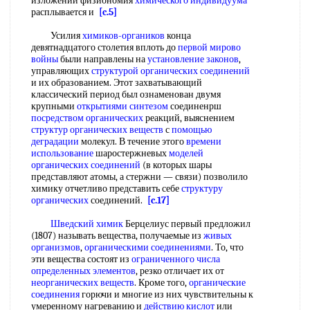
изложении физиономия
химического индивидуума
расплывается и
[c.5]
Усилия
химиков-органиков
конца
девятнадцатого столетия вплоть до
первой мирово
войны
были направлены на
установление законов
,
управляющих
структурой органических соединений
и их образованием. Этот захватывающий
классический период был ознаменован двумя
крупными
открытиями синтезом
соединенрш
посредством органических
реакций, выяснением
структур органических веществ
с
помощью
деградации
молекул. В течение этого
времени
использование
шаростержневых
моделей
органических соединений
(в которых шары
представляют атомы, а стержни — связи) позволило
химику отчетливо представить себе
структуру
органических
соединений.
[c.17]
Шведский химик
Берцелиус первый предложил
(1807) называть вещества, получаемые из
живых
организмов
,
органическими соединениями
. То, что
эти вещества состоят из
ограниченного числа
определенных элементов
, резко отличает их от
неорганических веществ
. Кроме того,
органические
соединения
горючи и многие из них чувствительны к
умеренному нагреванию и
действию кислот
или