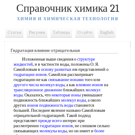
Справочник химика 21
ХИМИЯ И ХИМИЧЕСКАЯ ТЕХНОЛОГИЯ
Статьи
Рисунки
Таблицы
О сайте
English
Гидратация влияние отрицательная
Изложенные выше сведения о
структуре
жидкостей
, и в частности воды, положены О. Я.
Самойловым в
основу развитых
им представлений о
гидратации ионов
. Самойлов рассматривает
гидратацию не как
связывание ионами
того или
другого числа
молекул воды
, а как
влияние ионов
на
трансляционное движение
ближайших
молекул
воды
. Оказалось, что
некоторые ионы
уменьшают
подвижность ближайших
молекул воды
, а около
других
ионов подвижность воды
становится
большей. Последнее явление названо Самойловым
отрицательной гидратацией. Такой подход
представляет
прежде всего
интерес ири
рассмотрении
гидратации ионов
, не слишком сильно
связывающих
молекулы воды
, но он имеет и
более