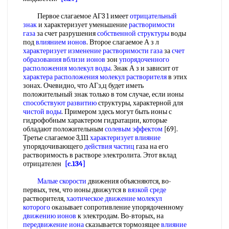
Первое слагаемое АГ3 1 имеет
отрицательный
знак
и характеризует уменьшение
растворимости
газа
за счет разрушения
собственной структуры
воды
под
влиянием ионов
. Второе слагаемое А з л
характеризует изменение
растворимости газа
за
счет
образования
вблизи ионов
зон
упорядоченного
расположения
молекул воды
. Знак А з и зависит от
характера расположения
молекул растворителя
в этих
зонах. Очевидно, что АГз,ц будет иметь
положительный знак только в том случае, если ионы
способствуют развитию
структуры, характерной для
чистой воды
. Примером здесь могут быть ионы с
гидрофобным характером гидратации, которые
обладают положительным
солевым эффектом
[69].
Третье слагаемое 3,111
характеризует влияние
упорядочивающего
действия частиц
газа на его
растворимость в растворе электролита. Этот вклад
отрицателен
[c.134]
Малые скорости
движения объясняются, во-
первых, тем, что ионы движутся в
вязкой среде
растворителя,
хаотическое движение
молекул
которого
оказывает сопротивление упорядоченному
движению ионов
к электродам. Во-вторых, на
передвижение иона
сказывается тормозящее
влияние