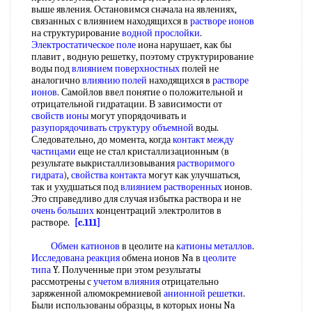
выше явления. Остановимся сначала на явлениях,
связанных с влиянием находящихся в
растворе ионов
на структурирование
водной прослойки
.
Электростатическое поле
иона нарушает, как бы
плавит , водную решетку, поэтому структурирование
воды под
влиянием поверхностных
полей не
аналогично
влиянию полей
находящихся в
растворе
ионов
. Самойлов ввел понятие о положительной и
отрицательной гидратации. В зависимости от
свойств ионы
могут упорядочивать и
разупорядочивать
структуру объемной
воды.
Следовательно, до момента, когда
контакт между
частицами
еще не стал кристаллизационным (в
результате выкристаллизовывания
растворимого
гидрата
),
свойства контакта
могут как улучшаться,
так и ухудшаться под
влиянием растворенных
ионов.
Это справедливо для случая избытка раствора и не
очень больших
концентраций электролитов в
растворе.
[c.111]
Обмен катионов
в цеолите на
катионы металлов
.
Исследована реакция
обмена ионов Na в
цеолите
типа
Y. Полученные при этом результаты
рассмотрены с
учетом влияния
отрицательно
заряженной алюмокремниевой
анионной решетки
.
Были использованы образцы, в которых ионы Na