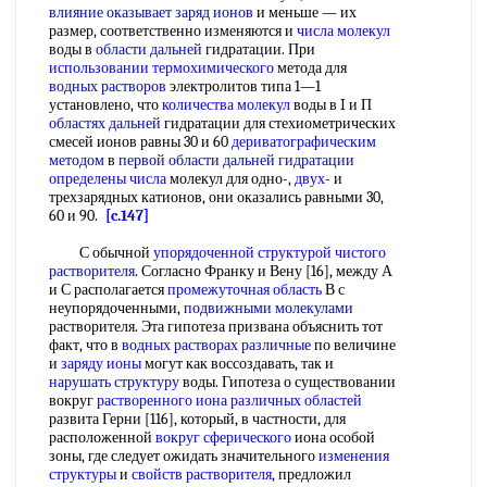
влияние оказывает
заряд ионов
и меньше — их
размер, соответственно изменяются и
числа молекул
воды в
области дальней
гидратации. При
использовании термохимического
метода для
водных растворов
электролитов типа 1—1
установлено, что
количества молекул
воды в I и П
областях дальней
гидратации для стехиометрических
смесей ионов равны 30 и 60
дериватографическим
методом
в
первой области
дальней гидратации
определены числа
молекул для одно-,
двух
- и
трехзарядных катионов, они оказались равными 30,
60 и 90.
[c.147]
С обычной
упорядоченной структурой
чистого
растворителя
. Согласно Франку и Вену [16], между А
и С располагается
промежуточная область
В с
неупорядоченными,
подвижными молекулами
растворителя. Эта гипотеза призвана объяснить тот
факт, что в
водных растворах различные
по величине
и
заряду ионы
могут как воссоздавать, так и
нарушать структуру
воды. Гипотеза о существовании
вокруг
растворенного иона
различных областей
развита Герни [116], который, в частности, для
расположенной
вокруг сферического
иона особой
зоны, где следует ожидать значительного
изменения
структуры
и
свойств растворителя
, предложил