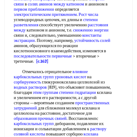
связи
в
солях аминов
между катионом
и анионом в
первом приближении
определяется
электростатическим притяжением
.
Рост числа
углеводородных цепочек, их длины и
степени
разветвления
способствует увеличению
расстояния
между
катионом и анионом, т.е.
снижению энергии
связи и, следовательно, уменьшению
константы
экстракции
. Поэтому, например,
устойчивость солей
аминов, образующихся по реакции
кислотноосновного взаимодействия, изменяется в
последовательности первичные
> вторичные >
третичные.
[c.162]
Отмечалось отрицательное
влияние
карбоксильных групп
уроновых кислот
на
сорбируемость
глюкуроноксилана целлюлозой из
водных растворов
[819], что объясняют повышением,
благодаря
этим группам
степени гидратации
ксилана
и увеличением его растворимости, а с другой
стороны —вероятным созданием
пространственных
затруднений
для сближения молекул ксилана н
целлюлозы на расстояние, достаточное для
образования прочных связей
. Восстановленпс
карбоксильных групп
дибораном, подавление их
ионизации и сольватации добавлением к
раствору
соляной кислоты
повышают сорбцию
ксилаиа