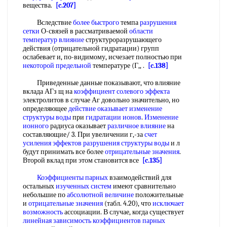
вещества.
[c.207]
Вследствие
более быстрого
темпа
разрушения
сетки
О-связей в рассматриваемой
области
температур влияние
структуроразрушающего
действия (отрицательной гидратации) групп
ослабевает и, по-видимому, исчезает полностью при
некоторой предельной
температуре (Г,, .
[c.138]
Приведенные данные показывают, что влияние
вклада АГз щ на
коэффициент солевого эффекта
электролитов в случае Аг довольно значительно, но
определяющее
действие оказывает
изменение
структуры воды
при
гидратации ионов
.
Изменение
ионного
радиуса оказывает
различное влияние
на
составляющие/ 3. При увеличении г,-за
счет
усиления эффектов
разрушения структуры воды
и л
будут принимать все более
отрицательные значения
.
Второй вклад при этом становится все
[c.135]
Коэффициенты парных
взаимодействий для
остальных
изученных систем
имеют сравнительно
небольшие по
абсолютной величине
положительные
и
отрицательные значения
(табл. 4.20), что
исключает
возможность
ассоциации. В случае, когда существует
линейная зависимость
коэффициентов парных