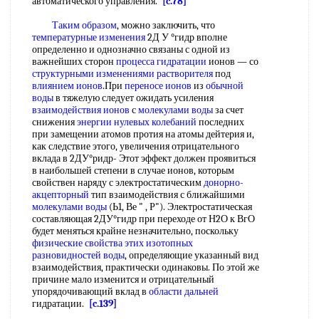
автоматического управления.
[c.78]
Таким образом
, можно заключить, что
температурные изменения
2Д У °гидр вполне
определенно и однозначно связаны с одной из
важнейших сторон
процесса гидратации
ионов — со
структурными изменениями растворителя
под
влиянием ионов
.При
переносе ионов
из
обычной
воды
в тяжелую следует ожидать усиления
взаимодействия ионов
с
молекулами воды
за счет
снижения
энергии нулевых колебаний
последних
при замещении атомов протия на атомы дейтерия и,
как следствие этого, увеличения отрицательного
вклада в 2ДУ°ридр- Этот эффект должен проявиться
в наибольшей степени в случае ионов, которым
свойствен наряду с электростатическим
донорно-
акцепторный
тип взаимодействия с ближайшими
молекулами воды
(Ь1, Ве " , Р"). Электростатическая
составляющая 2ДУ°гидр при переходе от Н2О к ВгО
будет меняться крайне незначительно, поскольку
физические свойства этих
изотопных
разновидностей воды
, определяющие указанный вид
взаимодействия, практически одинаковы. По этой же
причине мало изменится и отрицательный
упорядочивающий вклад в
области дальней
гидратации.
[c.139]