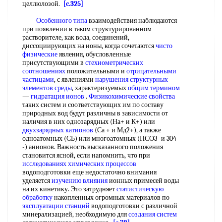
целлюлозой.
[c.325]
Особенного типа
взаимодействия наблюдаются
при появлении в таком структурированном
растворителе, как вода, соединений,
диссоциирующих на ионы, когда сочетаются
чисто
физические
явления, обусловленные
присутствующими в
стехиометрических
соотношениях
положительными и
отрицательными
частицами
, с явлениями
нарушения структурных
элементов среды
, характеризуемых
общим термином
—
гидратация ионов
.
Физикохимические свойства
таких систем и соответствующих им по составу
природных вод будут различны в зависимости от
наличия в них однозарядных (На+ и К+) или
двухзарядных катионов
(Са + и Мд2+), а также
одноатомных (СЬ) или многоатомных (НСО3- и 304
-) анионов. Важность высказанного положения
становится ясной, если напомнить, что при
исследованиях химических процессов
водоподготовки еще недостаточно внимания
уделяется
изучению влияния
ионных примесей воды
на их кинетику. Это затрудняет
статистическую
обработку
накопленных огромных материалов по
эксплуатации станций
водоподготовки с различной
минерализацией, необходимую для
создания систем