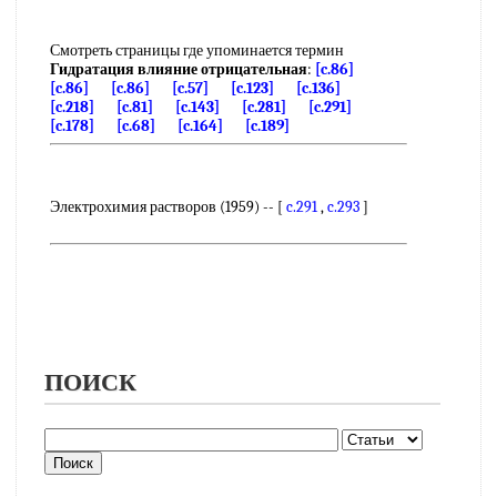
Смотреть страницы где упоминается термин
Гидратация влияние отрицательная
:
[c.86]
[c.86]
[c.86]
[c.57]
[c.123]
[c.136]
[c.218]
[c.81]
[c.143]
[c.281]
[c.291]
[c.178]
[c.68]
[c.164]
[c.189]
Электрохимия растворов (1959) -- [
c.291
,
c.293
]
ПОИСК