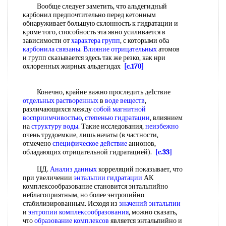
Вообще следует заметить, что альдегидный
карбонил предпочтительно перед кетонным
обнаруживает большую склонность к гидратации и
кроме того, способность эта явно усиливается в
зависимости от
характера групп
, с которыми оба
карбонила связаны
.
Влияние отрицательных
атомов
и групп сказывается здесь так же резко, как нри
охлоренных жирных альдегидах
[c.170]
Конечно, крайне важно проследить де1ствие
отдельных растворенных
в
воде веществ
,
различающихся между
собой
магнитной
восприимчивостью
,
степенью гидратации
, влиянием
на
структуру воды
. Такие исследования,
неизбежно
очень трудоемкие, лишь начаты (в частности,
отмечено
специфическое действие
анионов,
обладающих отрицательной гидратацией).
[c.33]
ЦД.
Анализ данных
корреляций показывает, что
при увеличении
энтальпии гидратации
АК
комплексообразование становится энтальпийно
неблагоприятным, но более энтропийно
стабилизированным. Исходя из
значений энтальпии
и
энтропии комплексообразования
, можно сказать,
что
образование комплексов
является энтальпийно и