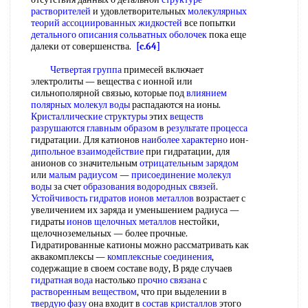
растворителей
и удовлетворительных
молекулярных
теорий
ассоциированных жидкостей
все попытки
детального описания
сольватных оболочек
пока еще
далеки от совершенства.
[c.64]
Четвертая группа
примесей включает
электролиты — вещества с ионной или
сильнополярной связью, которые под
влиянием
полярных молекул воды
распадаются на ионы.
Кристаллические структуры
этих
веществ
разрушаются
главным образом
в
результате процесса
гидратации. Для катионов
наиболее характерно
ион-
дипольное взаимодействие
при гидратации, для
анионов со значительным
отрицательным зарядом
или
малым радиусом
—
присоединение молекул
воды
за счет
образования водородных связей
.
Устойчивость гидратов
ионов металлов
возрастает с
увеличением их заряда и уменьшением радиуса —
гидраты
ионов щелочных металлов
нестойки,
щелочноземельных — более прочные.
Гидратированные катионы можно рассматривать как
аквакомплексы —
комплексные соединения
,
содержащие в своем составе воду, В ряде случаев
гидратная вода
настолько
прочно связана
с
растворенным веществом
, что при выделении в
твердую фазу
она входит в
состав кристаллов
этого