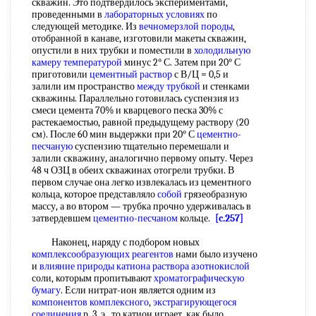
скважин. Это подтвердилось экспериментами,
проведенными в
лабораторных условиях
по
следующей методике. Из
вечномерзлой породы
,
отобранной в канаве, изготовили макеты скважин,
опустили в них трубки и поместили в
холодильную
камеру температурой
минус 2° С. Затем при 20° С
приготовили
цементный раствор
с В/Ц = 0,5 и
залили им пространство
между трубкой
и стенками
скважины. Параллельно готовилась суспензия из
смеси цемента 70% и кварцевого песка 30% с
растекаемостью, равной предыдущему раствору (20
см). После 60 мин выдержки при 20° С
цементно-
песчаную
суспензию тщательно перемешали и
залили скважину, аналогично первому опыту. Через
48 ч ОЗЦ в обеих скважинах отогрели трубки. В
первом случае она легко извлекалась из цементного
кольца, которое представляло
собой
грязеобразную
массу, а во втором — трубка прочно удерживалась в
затвердевшем
цементно-песчаном
кольце.
[c.257]
Наконец, наряду с подбором новых
комплексообразующих реагентов
нами было изучено
и
влияние природы катиона
раствора азотнокислой
соли, которым пропитывают
хроматографическую
бумагу
. Если нитрат-ион является одним из
компонентов комплексного
,
экстрагирующегося
соединения
р. 3. э., то катион играет, как было