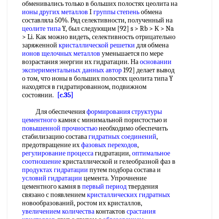
обменивались только в больших полостях цеолита на
ионы других металлов
I
группы степень
обмена
составляла 50%. Ряд селективности, полученный на
цеолите типа
Y, был следующим [92] s > Rb > К > Na
> Li. Как можно видеть, селективность отрицательно
заряженной
кристаллической решетки
для обмена
ионов щелочных металлов
уменьшается по мере
возрастания энергии их гидратации. На
основании
экспериментальных
данных автор
192] делает вывод
о том, что ионы в больших полостях цеолита типа Y
находятся в гидратированном, подвижном
состоянии.
[c.35]
Для обеспечения
формирования структуры
цементного
камня с минимальной пористостью и
повышенной прочностью
необходимо обеспечить
стабилизацию состава
гидратных соединений
,
предотвращение их
фазовых переходов
,
регулирование процесса
гидратации,
оптимальное
соотношение
кристаллической и гелеобразной фаз в
продуктах гидратации
путем подбора состава и
условий гидратации
цемента. Упрочнение
цементного камня в
первый период
твердения
связано с появлением
кристаллических гидратных
новообразований, ростом их кристаллов,
увеличением количества
контактов
срастания