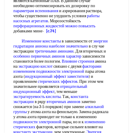
являются катионные ПАВ. В данном случае
необходимо оптимизировать их дозировку по
параметрам вспенивания
и аэрирования раствора,
чтобы существенно не ухудшить условия
работы
насосных агрегатов
. Морозостойкость
перфорационных жидкостей
можно повысить
добавками мине-
[c.74]
Изменение константы
в зависимости от
энергии
гидратации аниона
наиболее значительно
в слу чае
экстракции
третичными аминами
. Для вторичных и
особенно первичных
аминов характер
зависимости
становится более пологим.
Влияние строения
амина
на
экстракцию кислот
связано с двумя
факторами
изменением
подвижности электронной
пары атома
азота (
индукционный эффект заместителя
) и
проявлением
стерических эффектов
. При этом чем
значительнее проявляется
отрицательный
индукционный эффект
, тем меньше
экстрагируемость кислоты
. Так,
константа
экстракции
в ряду
вторичных аминов
заметно
снижается (на 3-5 порядков) при замене
алкильной
группы
у атома азота на фенильную. Замена радикала
у атома азота приводит не только к изменению
подвижности электронной
пары, но и к
изменению
стерических
факторов, которые сильнее влияют на
константу экстракции
, чем электронные.
Энергия