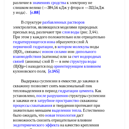
различие в
значениях сродства
к электрону не
слишком велико (—384,56 кДж у фтора и —313,5кДж
у иода) .
[c.88]
В структуре
разбавленных растворов
электролитов, являющихся моделями природных
пресных вод, различают три
слоя воды
(рис. 2,44).
При этом у каждого положительно или отрицательно
гидратирующегося иона
образуются слой А
первичной гидратации
, в
котором молекулы
воды
(HjO),, связаны с
ионом силами
ион-
дипольного
взаимодействия
(катионы) или за
счет водородных
связей
(анионы) слой В — в нем
структура воды
(HjOjp+i находится под
ориентирующим влиянием
кулоновского поля,
[c.145]
Выдержка суспензии в емкостях до закачки в
скважину позволяет снять максимальный пик
тепловыделения в период
гидратации цемента
. Как
установлено,
после разрушения
структуры суспензии
и закачки ее в
затрубное пространство
скважины
процессы схватывания
и твердения протекают при
значительно меньшем
выделении тепла
. Естественно
было ожидать, что
новая технология
даст
возможность снизить отрицательное влияние
эндотермического эффекта
на качество крепления