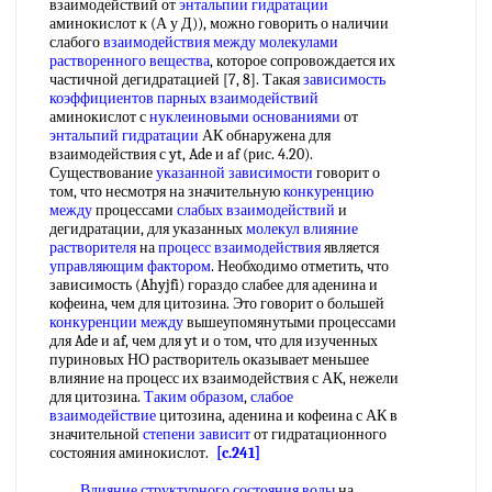
взаимодействий от
энтальпии гидратации
аминокислот к (А у Д)), можно говорить о наличии
слабого
взаимодействия между молекулами
растворенного вещества
, которое сопровождается их
частичной дегидратацией [7, 8]. Такая
зависимость
коэффициентов
парных взаимодействий
аминокислот с
нуклеиновыми основаниями
от
энтальпий гидратации
АК обнаружена для
взаимодействия с yt, Ade и af (рис. 4.20).
Существование
указанной зависимости
говорит о
том, что несмотря на значительную
конкуренцию
между
процессами
слабых взаимодействий
и
дегидратации, для указанных
молекул влияние
растворителя
на
процесс взаимодействия
является
управляющим фактором
. Необходимо отметить, что
зависимость (Ahyjfi) гораздо слабее для аденина и
кофеина, чем для цитозина. Это говорит о большей
конкуренции между
вышеупомянутыми процессами
для Ade и af, чем для yt и о том, что для изученных
пуриновых НО растворитель оказывает меньшее
влияние на процесс их взаимодействия с АК, нежели
для цитозина.
Таким образом
,
слабое
взаимодействие
цитозина, аденина и кофеина с АК в
значительной
степени зависит
от гидратационного
состояния аминокислот.
[c.241]
Влияние структурного
состояния воды
на