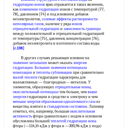
гидратацию ионов
ярко отражается в таких явлениях,
как
изменение гидратации
ионов с температурой [77,
78], давлением [74] и под влиянием добавок
неэлектролитов,
солевые эффекты растворимости
неполярных газов
, наличие у ряда
ионов
отрицательной гидратации
и
зависимость границы
между положительной и отрицательной гидратацией
от температуры [75], давления, концентрации [76],
добавок неэлектролита и изотопного состава воды.
[c.138]
В других случаях решающее влияние на
значение энтальпии
может оказать
энергия
гидратации
.
Большие значения
потенциала
ионизации
и
теплоты сублимации
при сравнительно
малой теплоте
гидратации характерны для
малоактивных — благородных— металлов. У
элементов, образующих
отрицательные ионы
,
окислительный потенциал
тем больше, чем
выше
энергия
гидратации и сродство к электрону и чем
меньше энергия
образования одноатомного газа
из
вещества, взятого в
стандартном состоянии
. Латимер
отметил, что, например, большая
окислительная
активность
фтора сравнительно с иодом в основном
обусловлена большей
теплотой гидратации иона
фтора (—514,14 кДж у фтора и —300,96 кДж у иода)