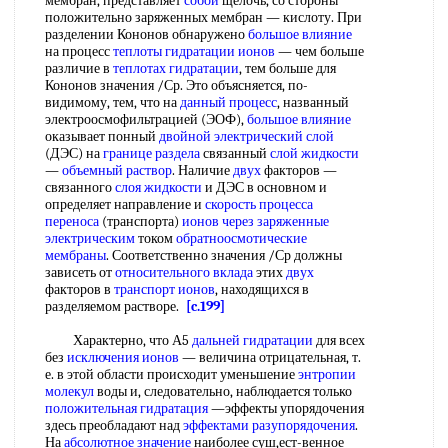
мембран, представляет
собой
щелочь, со стороны
положительно заряженных мембран — кислоту. При
разделении Кононов обнаружено
большое влияние
на процесс
теплоты гидратации ионов
— чем больше
различие в
теплотах гидратации
, тем больше для
Кононов значения /Ср. Это объясняется, по-
видимому, тем, что на
данный процесс
, названный
электроосмофильтрацией (ЭОФ),
большое влияние
оказывает понный
двойной электрический слой
(ДЭС) на
границе раздела
связанный
слой жидкости
—
объемный раствор
. Наличие
двух
факторов —
связанного
слоя жидкости
и ДЭС в основном и
определяет направление и
скорость процесса
переноса
(транспорта)
ионов через
заряженные
электрическим
током
обратноосмотические
мембраны
. Соответственно значения /Ср должны
зависеть от
относительного вклада
этих
двух
факторов в
транспорт ионов
, находящихся в
разделяемом растворе.
[c.199]
Характерно, что А5
дальней гидратации
для всех
без
исключения ионов
— величина отрицательная, т.
е. в этой области происходит уменьшение
энтропии
молекул
воды и, следовательно, наблюдается только
положительная гидратация
—эффекты упорядочения
здесь преобладают над
эффектами разупорядочения
.
На
абсолютное значение
наиболее суш,ест-венное