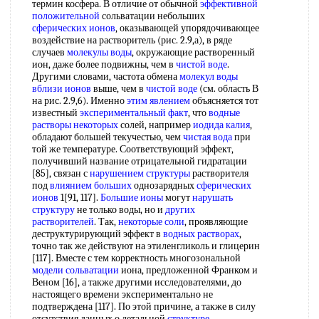
термин косфера. В отличие от обычной
эффективной
положительной
сольватации небольших
сферических ионов
, оказывающей упорядочивающее
воздействие на растворитель (рис. 2.9,а), в ряде
случаев
молекулы воды
, окружающие растворенный
ион, даже более подвижны, чем в
чистой воде
.
Другими словами, частота обмена
молекул воды
вблизи ионов
выше, чем в
чистой воде
(см. область В
на рис. 2.9,6). Именно
этим явлением
объясняется тот
известный
экспериментальный факт
, что
водные
растворы некоторых
солей, например
иодида калия
,
обладают большей текучестью, чем
чистая вода
при
той же температуре. Соответствующий эффект,
получивший название отрицательной гидратации
[85], связан с
нарушением структуры
растворителя
под
влиянием больших
однозарядных
сферических
ионов
1[91, 117].
Большие ионы
могут
нарушать
структуру
не только воды, но и
других
растворителей
. Так,
некоторые соли
, проявляющие
деструктурирующий эффект в
водных растворах
,
точно так же действуют на этиленгликоль и глицерин
[117]. Вместе с тем корректность многозональной
модели сольватации
иона, предложенной Франком и
Веном [16], а также другими исследователями, до
настоящего времени экспериментально не
подтверждена [117]. По этой причине, а также в силу
отсутствия данных о детальной
структуре