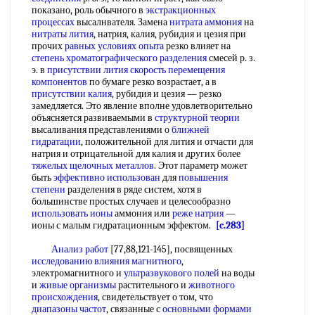
показано, роль обычного в
экстракционных
процессах
высалнвателя. Замена
нитрата аммония
на
нитраты лития
, натрия, калия, рубидия и цезия при
прочих
равных условиях
опыта
резко влияет на
степень хроматографического разделения
смесей р. з.
э. в
присутствии лития
скорость перемещения
компонентов
по бумаге резко возрастает, а в
присутствии калия
, рубидия и цезия — резко
замедляется. Это явление вполне удовлетворительно
объясняется развиваемыми в
структурной теории
высаливания представлениями о
ближней
гидратации
, положительной для лития и отчасти для
натрия и отрицательной для калия и других более
тяжелых щелочных металлов
. Этот параметр может
быть
эффективно использован
для
повышения
степени
разделения в ряде систем, хотя в
большинстве простых случаев и целесообразно
использовать ионы
аммония или
реже натрия
—
ионы с малым гидратационным эффектом.
[c.283]
Анализ работ
[77,88,121-145], посвященных
исследованию влияния магнитного
,
электромагнитного и
ультразвукового полей
на воды
и
живые организмы
растительного и
животного
происхождения
, свидетельствует о том, что
диапазоны частот
, связанные с
основными формами