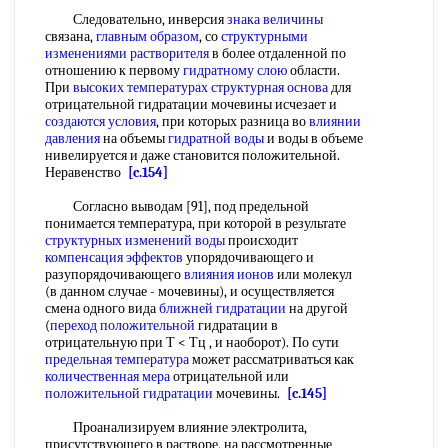
Следовательно, инверсия
знака величины
связана,
главным образом
, со
структурными
изменениями растворителя
в более отдаленной по
отношению к первому
гидратному слою
области.
При
высоких температурах
структурная основа
для
отрицательной гидратации мочевины исчезает и
создаются условия
, при которых разница во
влиянии
давления
на объемы
гидратной воды
и воды в объеме
нивелируется и даже становится положительной.
Неравенство
[c.154]
Согласно выводам [91], под предельной
понимается температура, при которой в результате
структурных изменений воды
происходит
компенсация эффектов
упорядочивающего и
разупорядочивающего
влияния ионов
или молекул
(в данном случае - мочевины), и осуществляется
смена одного вида
ближней гидратации
на другой
(
переход положительной
гидратации в
отрицательную при Т < Тц , и наоборот). По сути
предельная температура
может рассматриваться как
количественная мера
отрицательной или
положительной гидратации
мочевины.
[c.145]
Проанализируем влияние электролита,
присутствующего в растворе, на рассмотренные