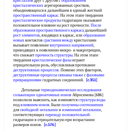
кристаллов
друг с другом с
образованием
кристаллических
агрегированных сростков,
объединяющихся в дальнейшем в единый жесткий
пространственный каркас
. На этом этапе твердения
кристаллические продукты
гидратации оказывают
положительное влияние на рост прочности.
После
образования
пространственного каркаса
дальнейший
рост элементов
, входящих в каркас, или
образование
новых
контактов
срастания между
кристаллами
вызывает появление
внутренних напряжений
,
приводящих к появлению микро- и макротрещин,
что снижает
прочность структуры
. На этом этапе
твердения
кристаллические фазы
играют
отрицательную роль, обусловливая протекание
деструктивных процессов
. Помимо этих факторов,
деструктивные процессы
связаны также
с
фазовыми
превращениями
гидратных соединений.
[c.351]
Детальные
термодинамические исследования
сольватации одноатомных ионов
Абросимова [686]
позволили выяснить, как изменяется
структура воды
под
влиянием ионов
. Были
получены соотношения
для
свободной энтальпии
и
изменений энтальпии
,
соответствующих
переходу положительной
-
гидратации в отрицательную при воэрастании
размеров ионов.
[c.576]