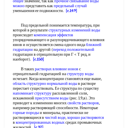
общее
значение, так как
прочное связывание
воды
можно
представить как
предельный случай
уменьшения ее подвижности.
[c.149]
Под предельной понимается температура, при
которой в результате
структурных изменений воды
происходит
компенсация эффектов
упорядочивающего и разупорядочивающего влияния
юнов и осуществляется смена одного вида
ближней
гидратации
на другой (
переход положительной
гидратации в отрицательную при Г < Т ред, и
наоборот).
[c.150]
В таких
растворах влияние ионов
с
отрицательной гидратацией на
структуру воды
исчезает. Когда концентрации становятся еще выше,
область структурно
нормальной воды
в растворе
перестает существовать. Ее структура по существу
напоминает структуру
расплавленной соли,
искаженной
присутствием воды
(рис. 1.9,в). Это
приводит к изменению многих
свойств растворов
,
например растворяющей способности. Некоторые
горные породы
и минералы, практически не
растворяющиеся в
чистой воде
,
хорошо растворяются
в
концентрированных водных
средах промывочных
жидкостей.
[c.27]