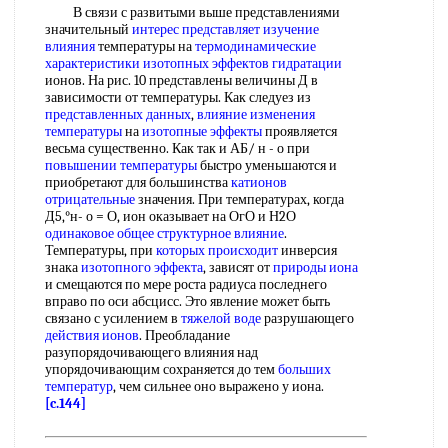
В связи с развитыми выше представлениями
значительный
интерес представляет
изучение
влияния
температуры на
термодинамические
характеристики изотопных эффектов гидратации
ионов. На рис. 10 представлены величины Д в
зависимости от температуры. Как следуез из
представленных данных
,
влияние изменения
температуры
на
изотопные эффекты
проявляется
весьма существенно. Как так и АБ/ н - о при
повышении температуры
быстро уменьшаются и
приобретают для большинства
катионов
отрицательные
значения. При температурах, когда
Д5,°н- о = О, ион оказывает на ОгО и Н2О
одинаковое общее
структурное влияние
.
Температуры, при
которых происходит
инверсия
знака
изотопного эффекта
, зависят от
природы иона
и смещаются по мере роста радиуса последнего
вправо по оси абсцисс. Это явление может быть
связано с усилением в
тяжелой воде
разрушающего
действия ионов
. Преобладание
разупорядочивающего влияния над
упорядочивающим сохраняется до тем
больших
температур
, чем сильнее оно выражено у иона.
[c.144]