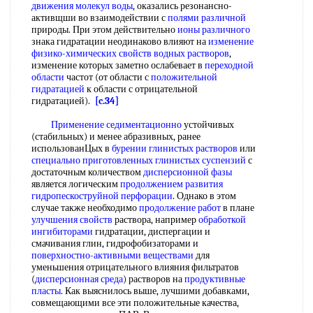
движения
молекул воды
, оказались резонансно-
активщши во взаимодействии с
полями различной
природы. При этом действительно
ионы различного
знака гидратации неодинаково влияют на
изменение
физико-химических свойств
водных растворов
,
изменение которых заметно ослабевает в
переходной
области
частот (от области с
положительной
гидратацией
к области с отрицательной
гидратацией).
[c.34]
Применение седиментационно
устойчивых
(стабильных) и менее абразивных, ранее
использованЦых в
бурении глинистых растворов
или
специально приготовленных
глинистых суспензий
с
достаточным количеством
дисперсионной фазы
является логическим
продолжением развития
гидропескоструйной перфорации
. Однако в этом
случае также необходимо
продолжение работ
в плане
улучшения свойств
раствора, например
обработкой
ингибиторами
гидратации, диспергации и
смачивания глин, гидрофобизаторами и
поверхностно-активными веществами
для
уменьшения отрицательного влияния фильтратов
(
дисперсионная среда
) растворов на
продуктивные
пласты
. Как выяснилось выше, лучшими добавками,
совмещающими все эти положительные качества,