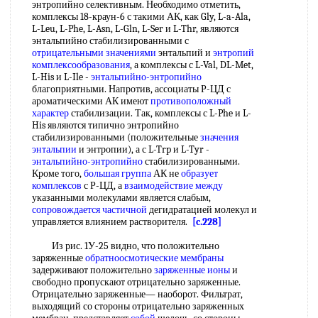
энтропийно селективным. Необходимо отметить,
комплексы 18-краун-6 с такими АК, как Gly, L-a-Ala,
L-Leu, L-Phe, L-Asn, L-Gln, L-Ser и L-Thr, являются
энтальпийно стабилизированными с
отрицательными значениями
энтальпий и
энтропий
комплексообразования
, а комплексы с L-Val, DL-Met,
L-His и L-Ile -
энтальпийно-энтропийно
благоприятными. Напротив, ассоциаты Р-ЦД с
ароматическими АК имеют
противоположный
характер
стабилизации. Так, комплексы с L-Phe и L-
His являются типично энтропийно
стабилизированными (положительные
значения
энтальпии
и энтропии), а с L-Trp и L-Tyr -
энтальпийно-энтропийно
стабилизированными.
Кроме того,
большая группа
АК не
образует
комплексов
с Р-ЦД, а
взаимодействие между
указанными молекулами является слабым,
сопровождается частичной
дегидратацией молекул и
управляется влиянием растворителя.
[c.228]
Из рис. 1У-25 видно, что положительно
заряженные
обратноосмотические мембраны
задерживают положительно
заряженные ионы
и
свободно пропускают отрицательно заряженные.
Отрицательно заряженные— наоборот. Фильтрат,
выходящий со стороны отрицательно заряженных