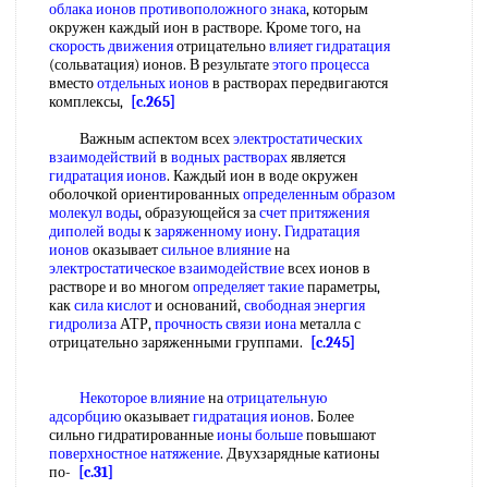
облака
ионов противоположного знака
, которым
окружен каждый ион в растворе. Кроме того, на
скорость движения
отрицательно
влияет гидратация
(сольватация) ионов. В результате
этого процесса
вместо
отдельных ионов
в растворах передвигаются
комплексы,
[c.265]
Важным аспектом всех
электростатических
взаимодействий
в
водных растворах
является
гидратация ионов
. Каждый ион в воде окружен
оболочкой ориентированных
определенным образом
молекул воды
, образующейся за
счет притяжения
диполей воды
к
заряженному иону
.
Гидратация
ионов
оказывает
сильное влияние
на
электростатическое взаимодействие
всех ионов в
растворе и во многом
определяет такие
параметры,
как
сила кислот
и оснований,
свободная энергия
гидролиза
АТР,
прочность связи иона
металла с
отрицательно заряженными группами.
[c.245]
Некоторое влияние
на
отрицательную
адсорбцию
оказывает
гидратация ионов
. Более
сильно гидратированные
ионы больше
повышают
поверхностное натяжение
. Двухзарядные катионы
по-
[c.31]