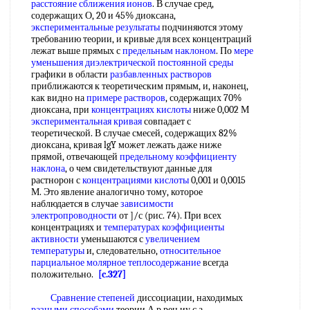
расстояние сближения ионов
. В случае сред,
содержащих О, 20 и 45% диоксана,
экспериментальные результаты
подчиняются этому
требованию теории, и кривые для всех концентраций
лежат выше прямых с
предельным наклоном
. По
мере
уменьшения
диэлектрической постоянной среды
графики в области
разбавленных растворов
приближаются к теоретическим прямым, и, наконец,
как видно на
примере растворов
, содержащих 70%
диоксана, при
концентрациях кислоты
ниже 0,002 М
экспериментальная кривая
совпадает с
теоретической. В случае смесей, содержащих 82%
диоксана, кривая lgY может лежать даже ниже
прямой, отвечающей
предельному коэффициенту
наклона
, о чем свидетельствуют данные для
растнорон с
концентрациями кислоты
0,001 и 0,0015
М. Это явление аналогично тому, которое
наблюдается в случае
зависимости
электропроводности
от ]/с (рис. 74). При всех
концентрациях и
температурах коэффициенты
активности
уменьшаются с
увеличением
температуры
и, следовательно,
относительное
парциальное молярное теплосодержание
всегда
положительно.
[c.327]
Сравнение степеней
диссоциации, находимых
разными способами
теории А р рен иу с а,