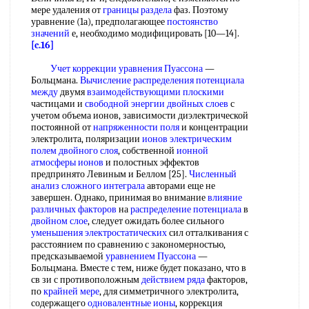
мере удаления от
границы раздела
фаз. Поэтому
уравнение (1а), предполагающее
постоянство
значений
е, необходимо модифицировать [10—14].
[c.16]
Учет коррекции
уравнения Пуассона
—
Больцмана.
Вычисление распределения
потенциала
между
двумя
взаимодействующими плоскими
частицами и
свободной энергии двойных слоев
с
учетом объема ионов, зависимости диэлектрической
постоянной от
напряженности поля
и концентрации
электролита, поляризации
ионов электрическим
полем
двойного слоя
, собственной
ионной
атмосферы ионов
и полостных эффектов
предпринято Левиным и Беллом [25].
Численный
анализ
сложного интеграла
авторами еще не
завершен. Однако, принимая во внимание
влияние
различных факторов
на
распределение потенциала
в
двойном слое
, следует ожидать более сильного
уменьшения электростатических
сил отталкивания с
расстоянием по сравнению с закономерностью,
предсказываемой
уравнением Пуассона
—
Больцмана. Вместе с тем, ниже будет показано, что в
св зи с противоположным
действием ряда
факторов,
по
крайней мере
, для симметричного электролита,
содержащего
одновалентные ионы
, коррекция