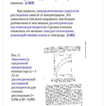
единице.
[c.312]
Как правило,
электролитические упругости
растворения
зависят от концентрации. Эта
зависимость тем яснее выражена, чем больше
разбавление и чем меньше
диэлектрическая
постоянная растворителя
. Сделана попытка
объяснить это явление
электростатическими
взаимодействиями ионов
и электрода.
[c.85]
Рис. 5.
Зависимость
предельной
концентрации
ионных пар (а = 7
А) от
диэлектрической
постоянной
растворителя
для
степени
диссоциации 1=
0,916 и 02= 0,095.