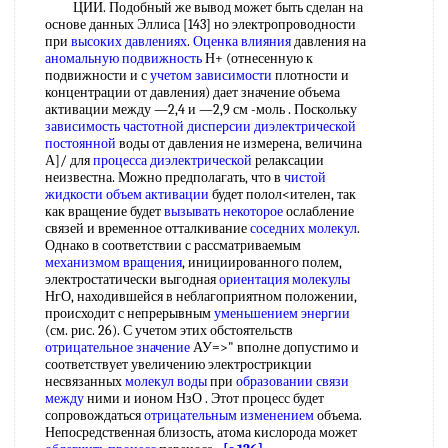
ЦИИ. Подобный же вывод может быть сделан на
основе данных Эллиса [143] но электропроводности
при
высоких давлениях
.
Оценка влияния
давления на
аномальную подвижность
Н+ (отнесенную к
подвижности и с
учетом зависимости
плотности и
концентрации от давления) дает значение объема
активации между —2,4 и —2,9 см -моль . Поскольку
зависимость частотной
дисперсии диэлектрической
постоянной
воды от давления не измерена, величина
А]/ для
процесса диэлектрической
релаксации
неизвестна. Можно предполагать, что в
чистой
жидкости
объем активации
будет полол<ителен, так
как вращение будет
вызывать некоторое
ослабление
связей и временное отталкивание
соседних молекул
.
Однако в соответствии с рассматриваемым
механизмом вращения
, инициированного полем,
электростатически выгодная
ориентация молекулы
НгО, находившейся в неблагоприятном положении,
происходит с непрерывным
уменьшением энергии
(см. рис. 26). С учетом этих обстоятельств
отрицательное значение
АУ=>" вполне допустимо и
соответствует увеличению электрострикции
несвязанных
молекул воды
при
образовании связи
между
ними и ионом НзО . Этот процесс будет
сопровождаться
отрицательным изменением
объема.
Непосредственная близость, атома кислорода может