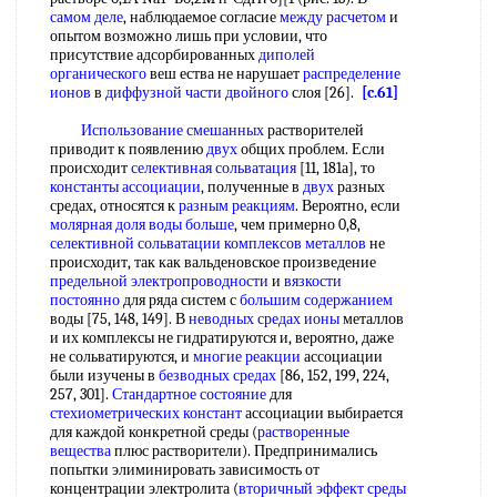
самом деле
, наблюдаемое согласие
между расчетом
и
опытом возможно лишь при условии, что
присутствие адсорбированных
диполей
органического
веш ества не нарушает
распределение
ионов
в
диффузной части двойного
слоя [26].
[c.61]
Использование смешанных
растворителей
приводит к появлению
двух
общих проблем. Если
происходит
селективная сольватация
[11, 181а], то
константы ассоциации
, полученные в
двух
разных
средах, относятся к
разным реакциям
. Вероятно, если
молярная доля
воды больше
, чем примерно 0,8,
селективной сольватации
комплексов металлов
не
происходит, так как вальденовское произведение
предельной электропроводности
и
вязкости
постоянно
для ряда систем с
большим содержанием
воды [75, 148, 149]. В
неводных средах ионы
металлов
и их комплексы не гидратируются и, вероятно, даже
не сольватируются, и
многие реакции
ассоциации
были изучены в
безводных средах
[86, 152, 199, 224,
257, 301].
Стандартное состояние
для
стехиометрических констант
ассоциации выбирается
для каждой конкретной среды (
растворенные
вещества
плюс растворители). Предпринимались
попытки элиминировать зависимость от
концентрации электролита (
вторичный эффект среды