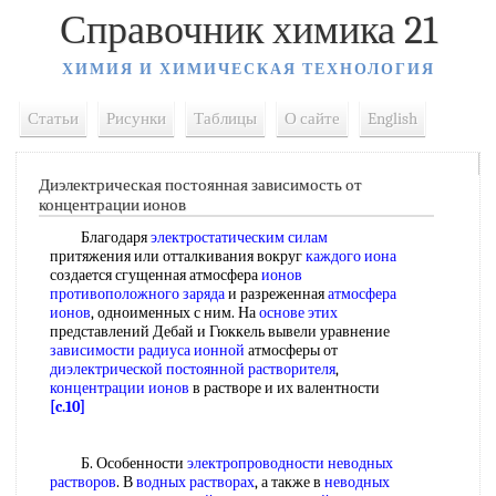
Справочник химика 21
ХИМИЯ И ХИМИЧЕСКАЯ ТЕХНОЛОГИЯ
Статьи
Рисунки
Таблицы
О сайте
English
Диэлектрическая постоянная зависимость от
концентрации ионов
Благодаря
электростатическим силам
притяжения или отталкивания вокруг
каждого иона
создается сгущенная атмосфера
ионов
противоположного заряда
и разреженная
атмосфера
ионов
, одноименных с ним. На
основе этих
представлений Дебай и Гюккель вывели уравнение
зависимости радиуса ионной
атмосферы от
диэлектрической постоянной растворителя
,
концентрации ионов
в растворе и их валентности
[c.10]
Б. Особенности
электропроводности неводных
растворов
. В
водных растворах
, а также в
неводных