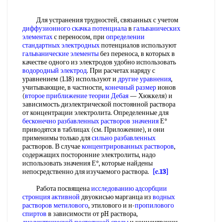
Для устранения трудностей, связанных с учетом
диффузионного скачка потенциала
в
гальванических
элементах
с переносом, при
определении
стандартных электродных
потенциалов используют
гальванические элементы
без переноса, в которых в
качестве одного из электродов удобно использовать
водородный электрод
. При расчетах наряду с
уравнением (1.18) используют и
другие уравнения
,
учитывающие, в частности,
конечный размер
ионов
(
второе приближение теории Дебая
— Хюккеля) и
зависимость диэлектрической постоянной раствора
от концентрации электролита. Определенные для
бесконечно разбавленных
растворов значения
Е°
приводятся в таблицах (см. Приложение), и они
применимы только для
сильно разбавленных
растворов. В случае
концентрированных растворов
,
содержащих посторонние электролиты, надо
использовать значения Е°, которые найдены
непосредственно для изучаемого раствора.
[c.13]
Работа посвящена
исследованию адсорбции
стронция активной
двуокисью марганца из
водных
растворов метилового
, этилового и н-
пропилового
спиртов
в зависимости от pH раствора,