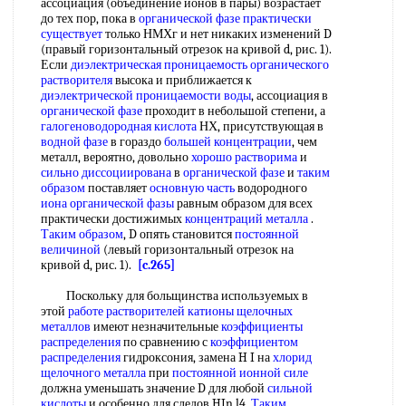
ассоциация (объединение ионов в пары) возрастает
до тех пор, пока в
органической фазе
практически
существует
только НМХг и нет никаких изменений D
(правый горизонтальный отрезок на кривой d, рис. 1).
Если
диэлектрическая проницаемость органического
растворителя
высока и приближается к
диэлектрической проницаемости воды
, ассоциация в
органической фазе
проходит в небольшой степени, а
галогеноводородная кислота
НХ, присутствующая в
водной фазе
в гораздо
большей концентрации
, чем
металл, вероятно, довольно
хорошо растворима
и
сильно диссоциирована
в
органической фазе
и
таким
образом
поставляет
основную часть
водородного
иона органической фазы
равным образом для всех
практически достижимых
концентраций металла
.
Таким образом
, D опять становится
постоянной
величиной
(левый горизонтальный отрезок на
кривой d, рис. 1).
[c.265]
Поскольку для больщинства используемых в
этой
работе растворителей
катионы щелочных
металлов
имеют незначительные
коэффициенты
распределения
по сравнению с
коэффициентом
распределения
гидроксония, замена H I на
хлорид
щелочного металла
при
постоянной ионной силе
должна уменьшать значение D для любой
сильной
кислоты
и особенно для следов HIn l4.
Таким