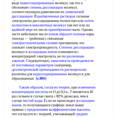
виде
недиссоциированных
молекул, так что а
обозначает
степень диссоциации
молекул,
соответствующую равновесию их
химической
диссоциации
. В
разбавленных растворах
сильные
электролиты диссоциированы полностью или
почти
полностью
и
ковалентных молекул
там нет или по
крайней мере
их число
пренебрежимо
мало. Однако
часто небольшое число
ионов образует ионные
пары
(иногда — тройники), связанные
электростатическими силами
притяжения, что
снижает электропроводность.
Степени диссоциации
молекул и
ассоциации ионов
изменяются с
концентрацией электролита, но по
различным
законам
. Следовательно,
зависимость проводимости
от
постоянных параметров
(например,
диэлектрической проницаемости растворителя
)
различна для
недиссоциированных
молекул и для
образованных
[c.304]
Таким образом
,
согласно теории
, при
изменении
концентрации кислоты
от О до 0,1 н., 7 меняется в 10
раз сильнее в случае смеси с 82% диоксана, чем в
случае
чистой воды
. Если не происходит
ассоциации
ионов
, то получающиеся графики лежат выше
прямых с
предельными коэффициентами наклона
,
что согласуется с теорией, учитывающей
среднее