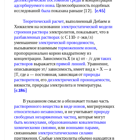
диэлектрической постоянной среды
и концентрации
адсорбируемого иона
. Целесообразность подобных
исследований
была
показана раньше [1 2].
[c.45]
Теоретический расчет
, выполненный Дебаем и
Хюккелем на основании
электростатической модели
строения раствора
электролитов, показывает, что в
разбавленных растворах
(с С 1 10- г-экв/л)
уменьшение
электрической проводимости
,
вызываемое взаимным
торможением ионов
,
пропорционально корню квадратному из
концентрации. Зависимость X (и ц) от - /с для
таких
растворов
выражается
прямой линией
. Уравнение,
описывающее эт/ зависимость, имеет вид к = Х — а
]Т, где а — постоянная, зависящая от
природы
растворителя
, его
диэлектрической проницаемости
,
вязкости, природы электролита и температуры.
[c.186]
В указанном смысле а обозначает только часть
растворенного вещества
в
виде ионов
, мигрирующих
относительно независимо
, и не учитывает
природу
свободных
незаряженных частиц
, которые могут
быть молекулами
,
образованными ковалентными
химическими связями
, или
ионными парами
,
связанными
электростатическими силами
притяжения. Слабые электролиты обычно находятся в