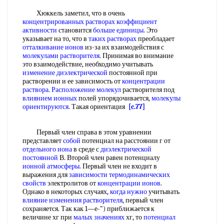
Хюккель заметил, что в очень
концентрированных растворах коэффициент
активности
становится
больше единицы
. Это
указывает на то, что в
таких растворах
преобладает
отталкивание ионов
из-за их взаимодействия с
молекулами растворителя
. Принимая во внимание
это взаимодействие, необходимо учитывать
изменение диэлектрической
постоянной при
растворении и ее зависимость от
концентрации
раствора
.
Расположение молекул
растворителя под
влиянием ионных
полей упорядочивается,
молекулы
ориентируются
. Такая ориентация
[c.77]
Первый член справа в этом уравнении
представляет
собой
потенциал на расстоянии г от
отдельного иона
в среде с
диэлектрической
постоянной
В. Второй член равен потенциалу
ионной атмосферы
. Первый член не входит в
выражения для
зависимости термодинамических
свойств
электролитов от
концентрации ионов
.
Однако в некоторых случаях,
когда нужно
учитывать
влияние изменения растворителя
, первый член
сохраняется. Так как 1—е-") приближается к
величине хг при
малых значениях
хг, то
потенциал