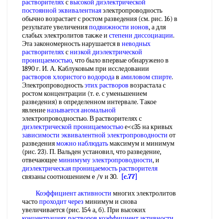
растворителях
с
высокой диэлектрической
постоянной эквивалентная
электропроводность
обычно возрастает с ростом разведения (см. рис. 16) в
результате увеличения
подвижности ионов
, а для
слабых электролитов также и
степени диссоциации
.
Эта закономерность нарушается в
неводных
растворителях
с
низкой диэлектрической
проницаемостью
, что было впервые обнаружено в
1890 г. И. А. Каблуковым при исследовании
растворов хлористого водорода
в
амиловом спирте
.
Электропроводность
этих растворов
возрастала с
ростом концентрации (т. е. с уменьшением
разведения) в определенном интервале. Такое
явление
называется аномальной
электропроводностью. В растворителях с
диэлектрической проницаемостью
е<с35 на кривых
зависимости эквивалентной электропроводности
от
разведения
можно наблюдать
максимум и минимум
(рис. 23). П. Вальден установил, что разведение,
отвечающее
минимуму электропроводности
, и
диэлектрическая проницаемость растворителя
связаны соотношением e /v и 30.
[c.77]
Коэффициент активности
многих электролитов
часто
проходит через
минимум и снова
увеличивается (рис. 154 а, б). При высоких
концентрациях растворов коэффициент
активности