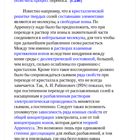
облегчить процесс
переноса.
[c.136]
Известно например, что в
кристаллической
решетке твердых
солей
составными элементами
являются не молекулы, а
свободные ионы
. По
Аррениусу надо было бы предположить, что при
переходе в раствор эти ионы в значительной части
соединяются в
нейтральные молекулы
, для того чтобы
при дальнейшем разбавлении снова распасться.
Между тем именно в
растворах взаимные
притяжения ионов
вследствие внедрения между
ними среды с
диэлектрической постоянной
, большей,
чем воздух, сильно ослаблены по сравнению с
кристаллом. Кроме того такое воссоединение должно
было бы сопровождаться скачком
ряда свойств
при
переходе от кристалла к раствору, что не всегда
замечается. Так, А. И. Рабинович (1924) показал, что
при постепенном переходе от расплавленных солей к
насыщенным и
разбавленным растворам
электролитическая проводимость
меняется не
скачком, а постепенно. Следует также вспомнить
упомянутую
зависимость ряда
ионных свойств
от
общей концентрации
электролита, а не от той
концентрации ионов
, которая дается
теорией
Аррениуса
. Это возможно лишь при одинаковой
степени диссоциации
для любых разбавлений, в том
числе и предельных, где она безусловно равна