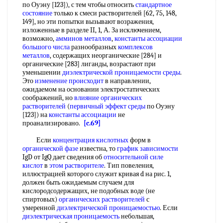
по Оуэну [123]), с тем чтобы относить
стандартное
состояние
только к смеси растворителей [62, 75, 148,
149], но эти попытки вызывают возражения,
изложенные в разделе II, 1, А. За исключением,
возможно,
амминов металлов
,
константы ассоциации
большого числа
разнообразных
комплексов
металлов
, содержащих неорганические [284] и
органические [283] лиганды, возрастают при
уменьшении
диэлектрической проницаемости среды
.
Это
изменение происходит
в направлении,
ожидаемом на основании электростатических
соображений, но
влияние органических
растворителей
(
первичный эффект среды
по Оуэну
[123]) на
константы ассоциации
не
проанализировано.
[c.69]
Если
концентрация кислотных
форм в
органической фазе
известна, то
график зависимости
IgD от IgQ дает сведения об
относительной силе
кислот
в
этом растворителе
. Тип повеления,
иллюстрацией которого служит кривая d на рис. 1,
должен быть ожидаемым случаем для
кислородсодержащих, не подобных воде (не
спиртовых)
органических растворителей
с
умеренной
диэлектрической проницаемостью
. Если
диэлектрическая проницаемость
небольшая,