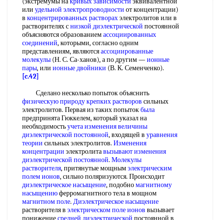
(экстремумы на
кривых зависимости
эквивалентной
или
удельной электропроводности
от концентрации)
в
концентрированных растворах
электролитов или в
растворителях с
низкой диэлектрической
постоянной
объясняются образованием
ассоциированных
соединений
, которыми, согласно одним
представлениям, являются
ассоциированные
молекулы
(Н. С. Са-ханов), а по другим —
ионные
пары
, или
ионные двойники
(В. К. Семенченко).
[c.42]
Сделано несколько попыток объяснить
физическую природу
крепких растворов
сильных
электролитов. Первая из таких попыток
была
предпринята Гюккелем, который указал на
необходимость
учета изменения
величины
диэлектрической постоянной
, входящей в
уравнения
теории
сильных электролитов.
Изменения
концентрации
электролита
вызывают изменения
диэлектрической постоянной
.
Молекулы
растворителя
, притянутые мощным
электрическим
полем ионов
, сильно поляризуются. Происходит
диэлектрическое насыщение
, подобно
магнитному
насыщению
ферромагнитного тела в мощном
магнитном поле
.
Диэлектрическое насыщение
растворителя в
электрическом поле ионов
вызывает
понижение
средней диэлектрической
постоянной в