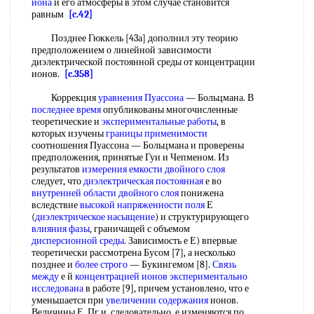
иона
и его атмосферы в этом случае становится
равным
[c.42]
Позднее Гюккель [43а] дополнил эту теорию
предположением о линейной зависимости
диэлектрической постоянной среды от концентрации
ионов.
[c.358]
Коррекция
уравнения Пуассона
— Больцмана. В
последнее время
опубликованы многочисленные
теоретические и
экспериментальные работы
, в
которых изучены
границы применимости
соотношения Пуассона — Больцмана и проверены
предположения, принятые Гуи и Чепменом. Из
результатов
измерения емкости двойного слоя
следует, что
диэлектрическая постоянная
е во
внутренней области
двойного слоя
понижена
вследствие
высокой напряженности поля
Е
(
диэлектрическое насыщение
) и структурирующего
влияния фазы
, граничащей с объемом
дисперсионной среды
. Зависимость е Е) впервые
теоретически рассмотрена Бусом [7], а несколько
позднее и
более строго
— Букингемом [8].
Связь
между
е й
концентрацией ионов
экспериментально
исследована
в работе [9], причем установлено, что е
уменьшается при
увеличении содержания
ионов.
Величины Е, Пг и, следовательно, е изменяются по