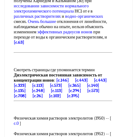
получены Харнедом и Кальманом [30] при
исследовании зависимости
нормального
электрохимического потенциала
НС1 от е в
различных растворителях
и
водно-органических
смесях.
Очень большие
отклонения от линейности,
наблюдаемые обычно на опыте, нельзя объяснить
изменением
эффективных радиусов ионов
при
переходе от воды к органическим растворителям, и
[c.63]
Смотреть страницы где упоминается термин
Диэлектрическая постоянная зависимость от
концентрации ионов
:
[c.146]
[c.443]
[c.443]
[c.323]
[c.113]
[c.573]
[c.365]
[c.140]
[c.135]
[c.248]
[c.113]
[c.294]
[c.573]
[c.708]
[c.26]
[c.102]
[c.395]
Физическая химия растворов электролитов (1950) -- [
c.0
]
Физическая химия растворов электролитов (1952) -- [