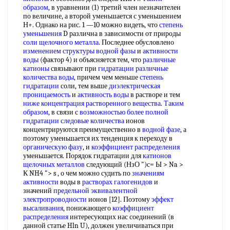
образом
, в уравнении (1) третий член незначителен
по величине, а второй уменьшается с уменьшением
Н+. Однако на рис. 1 —10 можно видеть, что
степень
уменьшения
D различна в зависимости от природы
соли щелочного металла
. Последнее обусловлено
изменением структуры
водной фазы
и
активности
воды
(фактор 4) и объясняется тем, что
различные
катионы
связывают при
гидратации различные
количества воды
, причем чем меньше
степень
гидратации
соли, тем выше
диэлектрическая
проницаемость
и
активность воды
в растворе и тем
ниже концентрация
растворенного вещества
.
Таким
образом
, в связи с
возможностью более
полной
гидратации
следовые количества
ионов
концентрируются преимущественно в
водной фазе
, а
поэтому уменьшается их тенденция к переходу в
органическую фазу
, и
коэффициент распределения
уменьшается. Порядок гидратации для
катионов
щелочных металлов
следующий (НзО ")с= Ы > Na >
К NH4 "> s , о чем можно судить по
значениям
активности
воды в
растворах галогенидов
и
значений
предельной эквивалентной
электропроводности
ионов [12]. Поэтому
эффект
высаливания
, понижающего
коэффициент
распределения
интересующих нас соединений (в
данной статье Hln U), должен увеличиваться при