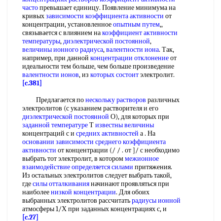
часто
превышает единицу. Появление минимума на
кривых
зависимости коэффициента активности
от
концентрации, установленное
опытным путем
,,
связывается с влиянием на
коэффициент активности
температуры
,
диэлектрической постоянной
,
величины ионного радиуса
,
валентности иона
. Так,
например, при данной
концентрации отклонение
от
идеальности тем больше, чем больше произведение
валентности ионов
, из
которых состоит
электролит.
[c.381]
Предлагается по
нескольку растворов
различных
электролитов (с указанием растворителя и его
диэлектрической постоянной
О), для которых при
заданной температуре
Т
известны величины
концентраций с и
средних активностей
а . На
основании зависимости
среднего коэффициента
активности
от концентрации (/ / . от ]/ с необходимо
выбрать тот электролит, в котором
межионное
взаимодействие
определяется силами
притяжения.
Из остальных электролитов следует выбрать такой,
где
силы отталкивания
начинают проявляться при
наиболее
низкой концентрации
. Для обоих
выбранных электролитов рассчитать
радиусы ионной
атмосферы 1/Х при заданных концентрациях с, и
[c.27]