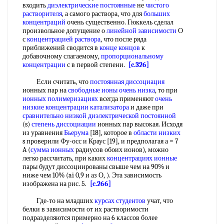
входить
диэлектрические постоянные
не
чистого
растворителя
, а самого раствора, что для
больших
концентраций
очень существенно. Гюккель сделал
произвольное допущение о
линейной зависимости
О
с
концентрацией раствора
, что после ряда
приближений сводится в
конце концов
к
добавочному слагаемому,
пропорциональному
концентрации
с в первой степени.
[c.326]
Если считать, что
постоянная диссоциация
ионных пар на
свободные ионы
очень низка
, то при
ионных полимеризациях
всегда применяют
очень
низкие
концентрации катализатора
и даже при
сравнительно низкой
диэлектрической постоянной
(s)
степень диссоциации
ионных пар высокая. Исходя
из уравнения
Бьерума
[18], которое в
области низких
s проверили Фу-осс и Краус [19], и предполагая а = 7
A (
сумма ионных
радиусов обоих ионов), можно
легко рассчитать, при каких
концентрациях ионные
пары будут диссоциированы свыше чем на 90% и
ниже чем 10% (ai 0,9 и аз О, ). Эта зависимость
изображена на рис. 5.
[c.266]
Где-то на младших
курсах студентов
учат, что
белки в зависимости от их растворимости
подразделяются примерно на 6 классов более