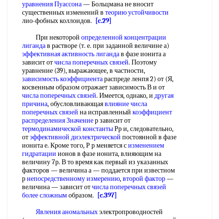
уравнения Пуассона
— Больцмана не вносит
существенных изменений в
теорию устойчивости
лио-фобных коллоидов.
[c.29]
При некоторой
определенной концентрации
лиганда
в растворе (т. е. при заданной величине а)
эффективная активность лиганда
в фазе ионита а
зависит от
числа поперечных связей
. Поэтому
уравнение (39), выражающее, в частности,
зависимость коэффициента
распреде ленпя 2) от (Я,
косвенным образом отражает зависимость В и от
числа поперечных связей
. Имеется, однако, и
другая
причина
, обусловливающая
влияние числа
поперечных связей
на исправленный
коэффициент
распределения Значение
р зависит от
термодинамической константы
Рр и, следовательно,
от
эффективной диэлектрической
постоянной в фазе
ионита е. Кроме того, Р р меняется с
изменением
гидратации
ионов в фазе ионита, влияющим на
величину 7р. В то время как первый из указанных
факторов — величина а — поддается при известном
р
непосредственному измерению
,
второй фактор
—
величина — зависит от
числа поперечных связей
более сложным
образом.
[c.397]
Явления аномальных
электропроводностей