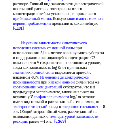
растворе. Точный вид зависимости диэлектрической
постоянной раствора электролита от его
концентрации не был установлен, и применялся
приближенный метод
. Всякую
зависимость можно
в
первом приближении
представить как линейную
[c.131]
Изучение зависимости
кинетического
поведения системы
от
ионной силы
при
использовании Al в качестве варьируемого субстрата
и поддержании насыщающей концентрации О2
показало, что V сохраняется на постоянном уровне,
тогда как зависимость log Кт от при низких
значениях ионной силы
выражается прямой с
наклоном -f0,9.
Изменение диэлектрической
проницаемости
при
низкой ионной
силе и том же
соотношении концентраций
субстратов, что и в
предыдущем эксперименте, также не влияет на
величину V
график зависимости
log/ m от тоже
имеет вид прямой и рассчитанный с его помощью
электростатический вклад
в
энтропию составляет
—8
э. е. Общий энтропийный член, рассчитанный на
основании данных о
температурной зависимости
реакции
, равен —1 э. е.
[c.263]