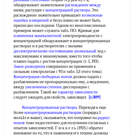
обнаруживает значительное
расхождение между
ними, растущее с
концентрацией раствора
. Это
расхождение значительно превышает
возможные
ошибки измерений
и безусловно не может быть
приписано последним. Одним из многочисленных
примерок может служить табл. ПО. Кривые для
изменения эквивалентной
электропроводности с
концентрацией обнаруживают в концентрироианных
растворах и в растворителях с малыми
диэлектрическими постоянными аномальный
ход с
максимумами и минимумами, вместо того чтобы
плавно падать с ростом концентрации (т. I, 193).
Закон разведения
совершенно не применим к
сильным электролитам ( 93 и табл. 53 этого тома).
Концентрация свободных ионов
должна падать с
разбавлением не пропорционально ему, а медленнее,
ввиду
увеличения степени
диссоциации с
разбавлением. Такой же
характер зависимости
следует ожидать для свойств, зависящих
[c.309]
Концентрированные растворы
. Переходя к еще
более
концентрированным растворам
(порядка 1
молъ1л и выше), оказывается, что поправки на
радиус
ионов
тоже недостаточно для получения согласных с
опытом зависимостей. Г ю к к е л ь (1925) обратил
внимание на то, что в уравнения его теории должны