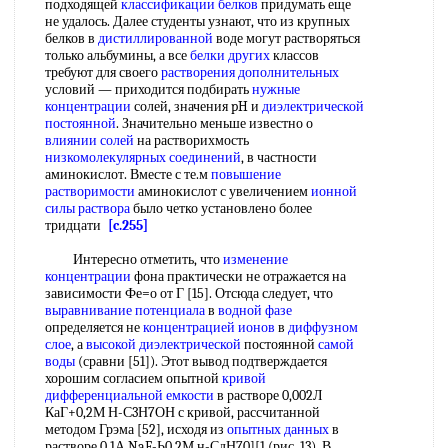
подходящей
классификации белков
придумать еще
не удалось. Далее студенты узнают, что из крупных
белков в
дистиллированной
воде могут растворяться
только альбумины, а все
белки других
классов
требуют для своего
растворения дополнительных
условий — приходится подбирать
нужные
концентрации
солей, значения pH и
диэлектрической
постоянной
. Значительно меньше известно о
влиянии солей
на растворихмость
низкомолекулярных соединений
, в частности
аминокислот. Вместе с те.м
повышение
растворимости
аминокислот с увеличением
ионной
силы раствора
было четко установлено более
тридцати
[c.255]
Интересно отметить, что
изменение
концентрации
фона практически не отражается на
зависимости Фе=о от Г [15]. Отсюда следует, что
выравнивание потенциала
в
водной фазе
определяется не
концентрацией ионов
в
диффузном
слое
, а
высокой диэлектрической
постоянной
самой
воды
(сравни [51]). Этот вывод подтверждается
хорошим согласием опытной
кривой
дифференциальной емкости
в растворе 0,002Л
КаГ+0,2М Н-С3Н7ОН с кривой, рассчитанной
методом Грэма [52], исходя из
опытных данных
в
растворе 0,1А NaF-Ь0,2M н-СдН70][1 (рис. 13). В