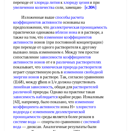
переходе от
хлорида лития
к
хлориду цезия
и при
увеличении количества
соли, замещаю-
[c.304]
Изложенные выше
способы расчета
коэффициентов активности
основаны на
предположении, что
диэлектрическая проницаемость
практически одинакова
вблизи иона
и в растворе, а
также на том, что
изменение коэффициентов
активности
ионов (при постоянной концентрации)
при переходе от одного растворителя к другому
вызвано лишь изменением е. Между тем простое
сопоставление
зависимости коэффициентов
активности ионов
от е в
различных растворителях
показывает, что
химическая природа растворителя
играет существенную роль в
изменении свободной
энергии ионов
в растворе. Так, согласно уравнению
(11.68), между gfaon и 1/е должна существовать
линейная зависимость
, общая для
растворителей
различной
природы. Однако на практике такая
зависимость наблюдается
крайне редко. Измаловым
[43], например, было показано, что
изменение
коэффициента активности
иона Н+
хлористого
водорода
с
изменением диэлектрической
проницаемости
среды является более резким в
системе вода
— спирты по сравнению с
системой
вода
— диоксан. Аналогичные результаты были