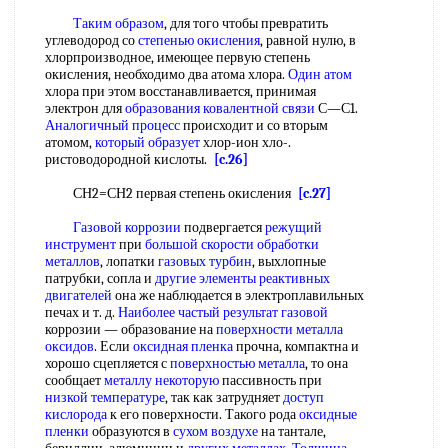
Таким образом
, для того чтобы превратить
углеводород со
степенью окисления
, равной нулю, в
хлорпроизводное, имеющее первую степень
окисления, необходимо два атома хлора.
Один атом
хлора при этом восстанавливается, принимая
электрон для
образования ковалентной связи
С—С1.
Аналогичный процесс
происходит и со вторым
атомом,
который образует
хлор-ион хло-.
ристоводородной кислоты.
[c.26]
СН2=СН2 первая степень окисления
[c.27]
Газовой коррозии
подвергается
режущий
инструмент
при
большой скорости
обработки
металлов
, лопатки
газовых турбин
, выхлопные
патрубки, сопла и
другие элементы
реактивных
двигателей
она же наблюдается в электроплавильных
печах и т. д.
Наиболее частый
результат газовой
коррозии — образование на
поверхности металла
оксидов
. Если
оксидная пленка
прочна, компактна и
хорошо сцепляется с
поверхностью металла
, то она
сообщает
металлу некоторую
пассивность при
низкой температуре
, так как затрудняет
доступ
кислорода
к его поверхности. Такого рода
оксидные
пленки
образуются в
сухом воздухе
на тантале,