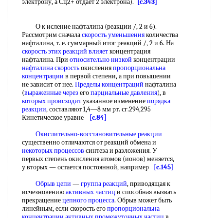
электрону, а Сц2+ отдает 2 электрона).
[c.343]
О к исление нафталина (реакции /, 2 и 6).
Рассмотрим сначала
скорость уменьшения
количества
нафталина, т. е. суммарный итог реакций /, 2 и 6. На
скорость этих
реакций влияет
концентрация
нафталина. При
относительно низкой
концентрации
нафталина скорость
окисления
пропорциональна
концентрации
в первой степени, а при повышении
не зависит от нее.
Пределы концентраций
нафталина
(
выраженные через
его
парциальные давления
), в
которых происходит
указанное изменение
порядка
реакции
, составляют 1,4—8 мм рт. сг.294,295
Кинетическое уравне-
[c.84]
Окислительно-восстановительные реакции
существенно отличаются от реакций обмена и
некоторых процессов
синтеза и разложения. У
первых степень окисления атомов (ионов) меняется,
у вторых — остается постоянной, например
[c.145]
Обрыв цепи
—
группа реакций
, приводящая к
исчезновению
активных частиц
и способная вызвать
прекращение
цепного процесса
. Обрыв может быть
линейным, если скорость его
пропорциональна
концентрации
активных промежуточных частиц
в