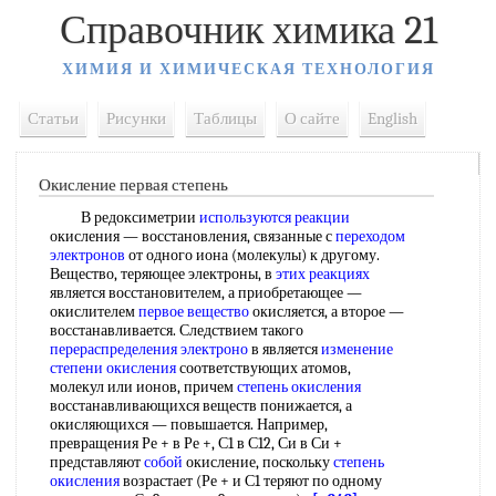
Справочник химика 21
ХИМИЯ И ХИМИЧЕСКАЯ ТЕХНОЛОГИЯ
Статьи
Рисунки
Таблицы
О сайте
English
Окисление первая степень
В редоксиметрии
используются реакции
окисления — восстановления, связанные с
переходом
электронов
от одного иона (молекулы) к другому.
Вещество, теряющее электроны, в
этих реакциях
является восстановителем, а приобретающее —
окислителем
первое вещество
окисляется, а второе —
восстанавливается. Следствием такого
перераспределения электроно
в является
изменение
степени окисления
соответствующих атомов,
молекул или ионов, причем
степень окисления
восстанавливающихся веществ понижается, а
окисляющихся — повышается. Например,
превращения Ре + в Ре +, С1 в С12, Си в Си +
представляют
собой
окисление, поскольку
степень
окисления
возрастает (Ре + и С1 теряют по одному