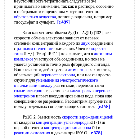
неустойчивость тетратионата следует все же
принимать во внимание, так как в растворе, особенно
в нейтральном и щелочном могут постепенно
образоваться вещества
, поглощающие иод, например
тиосульфат и сульфит.
[c.439]
За исключением обмена Ag (I)—Ag(II) [102], все
скорости обмена электрона зависят от первых
степеней концентраций каждого из
двух
соединений
с
разными степенями
окисления. Член в
скорости
типа
Л =/ j [Feaq] iFeF " ] показывает, что в
активном
комплексе
участвуют оба соединения, но пока не
удается установить точно роль фторидного лиганда.
Вопросы о том, действует ли
атом фтора
как мостик,
облегчающий
перенос электрона
, или нее он просто
служит для
уменьшения электростатического
отталкивания между
реагентами, переносятся ли
голые электроны
в растворе и
какую роль
в
переносе
электронов
играет координированная вода, пока еще
совершенно не разрешены. Рассмотрим аргументы в
пользу отдельных соперничающих гипотез.
[c.148]
Рх1С. 2. Зависимость
скорости зарождения цепей
от квадрата
концентрации углеводорода
КН (1) ш
первой степени
концентрации кислорода
(2) в
реакции окисления
н.декана при 150° О
[c.378]