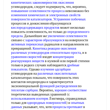
кинетических закономерностях окисления
углеводородов, следует подчеркнуть, что, вероятно,
повышение селективности процесса
невозможно без
изменения химических
и
электронных свойств
поверхности катализаторов
.
Устранение побочных
процессов и доокисления образующихся
кислородсодержащих продуктов
может несколько
повысить селективность, но только до
определенного
предела
. Дальнейшее же
увеличение селективности
связано с
характером образующихся
на новерхности
активных перекисных
радикалов и направлением их
превращений.
Кинетика реакции окисления
различных углеводородов
относительно проста
, и в
уравнения скоростей
входят
концеитрации
реагирующих веществ
в нулевой или первой степени
только в редких случаях наблюдаются
дробные
показатели
. Однако
изучение адсорбции
углеводородов на
различных окислительных
катализаторах показало, что поверхность этих
контактов неоднородна и характеризуется
эксионенциальной
функцией распределения
по
теплотам сорбции
. Вероятно,
хорошее соответствие
теоретически выведенных уравнений (с
использованием изотерм
Лэнгмюра, справедливых
только для
однородных поверхностей
) и
опытных
данных
указывает, что, хотя
процессы протекают
в