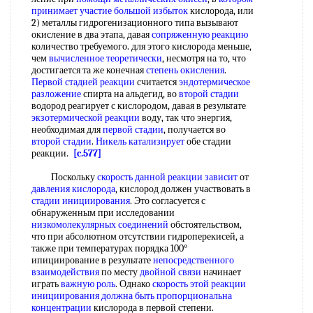
принимает участие
большой избыток
кислорода, или
2) металлы гидрогенизационного типа вызывают
окисление в два этапа, давая
сопряженную реакцию
количество требуемого. для этого кислорода меньше,
чем
вычисленное теоретически
, несмотря на то, что
достигается та же конечная
степень окисления
.
Первой стадией реакции
считается
эндотермическое
разложение
спирта на альдегид, во
второй стадии
водород реагирует с кислородом, давая в результате
экзотермической реакции
воду, так что энергия,
необходимая для
первой стадии
, получается во
второй стадии
.
Никель катализирует
обе стадии
реакции.
[c.577]
Поскольку
скорость данной
реакции зависит
от
давления кислорода
, кислород должен участвовать в
стадии инициирования
. Это согласуется с
обнаруженным при исследовании
низкомолекулярных соединений
обстоятельством,
что при абсолютном отсутствии гидроперекисей, а
также при температурах порядка 100°
ипициирование в результате
непосредственного
взаимодействия
по месту
двойной связи
начинает
играть
важную роль
. Однако
скорость этой
реакции
инициирования
должна быть
пропорциональна
концентрации
кислорода в первой степени.