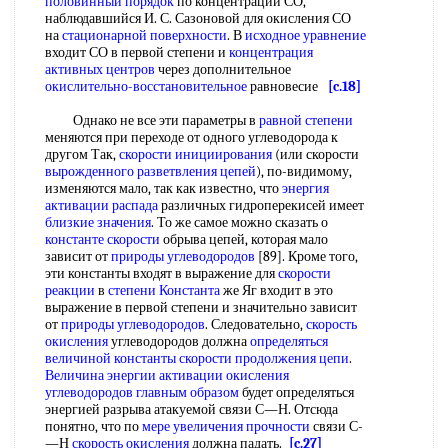
половинный порядок
по концентрации СО,
наблюдавшийся И. С. Сазоновой для окисления СО
на
стационарной поверхности
. В
исходное уравнение
входит СО в первой степени и
концентрация
активных центров
через дополнительное
окислительно-восстановительное
равновесие
[c.18]
Однако не все эти параметры в
равной степени
меняются при переходе от одного углеводорода к
другом Так,
скорости инициирования
(или скорости
вырожденного разветвления цепей
), по-видимому,
изменяются мало, так как известно, что
энергия
активации распада
различных гидроперекисей имеет
близкие значения
. То же самое можно сказать о
константе скорости
обрыва цепей, которая мало
зависит от
природы углеводородов
[89]. Кроме того,
эти константы входят в выражение для
скорости
реакции
в
степени Константа
же Яг входит в это
выражение в первой степени и значительно зависит
от
природы углеводородов
. Следовательно,
скорость
окисления
углеводородов должна
определяться
величиной
константы скорости продолжения цепи
.
Величина энергии активации
окисления
углеводородов
главным образом
будет определяться
энергией разрыва атакуемой связи С—Н. Отсюда
понятно, что по
мере увеличения прочности
связи С-
—Н
скорость окисления
должна падать.
[c.27]