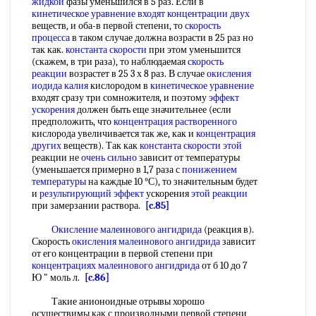
жидкой
фазы уменьшился в 5 раз. Если в
кинетическое уравнение
входят концентрации
двух
веществ, и оба-в первой степени, то
скорость
процесса
в таком случае должна возрасти в 25 раз но
так как.
константа скорости
при этом уменьшится
(скажем, в три раза), то наблюдаемая
скорость
реакции
возрастет в 25 3 х 8 раз. В случае
окисления
иодида калия
кислородом в
кинетическое уравнение
входят сразу три сомножителя, и поэтому
эффект
ускорения
должен быть еще значительнее (если
предположить, что
концентрация растворенного
кислорода увеличивается так же, как и
концентрация
других
веществ). Так как
константа скорости этой
реакции не
очень сильно
зависит от температуры
(уменьшается примерно в 1,7 раза с
понижением
температуры
на каждые 10 °С), то значительным будет
и
результирующий эффект
ускорения
этой реакции
при замерзании раствора.
[c.85]
Окисление малеинового ангидрида
(реакция в).
Скорость
окисления малеинового ангидрида
зависит
от его концентрации в первой степени при
концентрациях малеинового ангидрида
от б 10 до 7
Ю " моль л.
[c.86]
Такие анионоидные отрывы хорошо
осуществимы как с производными первой степени