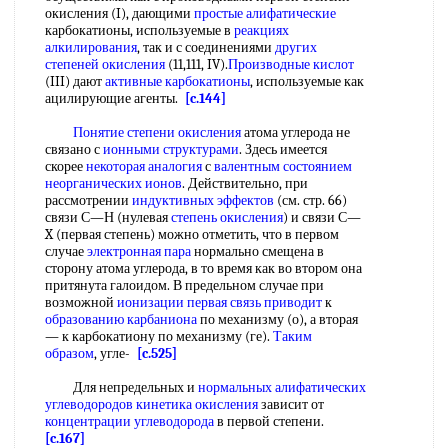
окисления (I), дающими
простые алифатические
карбокатионы, используемые в
реакциях
алкилирования
, так и с соединениями
других
степеней окисления
(11,111, IV).
Производные кислот
(III) дают
активные карбокатионы
, используемые как
ацилирующие агенты.
[c.144]
Понятие степени окисления
атома углерода не
связано с
ионными структурами
. Здесь имеется
скорее
некоторая аналогия
с
валентным состоянием
неорганических ионов
. Действительно, при
рассмотрении
индуктивных эффектов
(см. стр. 66)
связи С—Н (нулевая
степень окисления
) и связи С—
X (первая степень) можно отметить, что в первом
случае
электронная пара
нормально смещена в
сторону атома углерода, в то время как во втором она
притянута галоидом. В предельном случае при
возможной
ионизации первая
связь приводит
к
образованию карбаниона
по механизму (о), а вторая
— к карбокатиону по механизму (ге).
Таким
образом
, угле-
[c.525]
Для непредельных и
нормальных алифатических
углеводородов
кинетика окисления
зависит от
концентрации углеводорода
в первой степени.
[c.167]