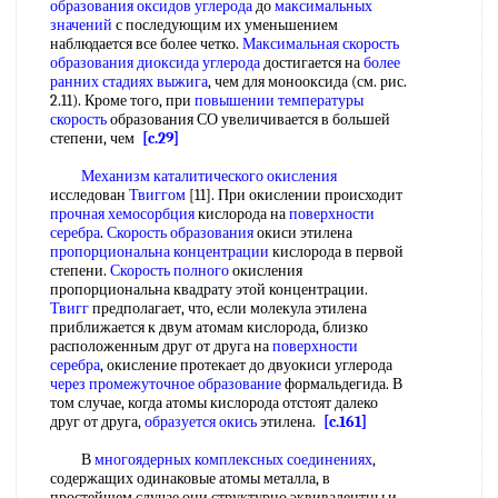
образования оксидов углерода
до
максимальных
значений
с последующим их уменьшением
наблюдается все более четко.
Максимальная скорость
образования диоксида углерода
достигается на
более
ранних
стадиях выжига
, чем для монооксида (см. рис.
2.11). Кроме того, при
повышении температуры
скорость
образования СО увеличивается в большей
степени, чем
[c.29]
Механизм каталитического окисления
исследован
Твиггом
[11]. При окислении происходит
прочная хемосорбция
кислорода на
поверхности
серебра
.
Скорость образования
окиси этилена
пропорциональна концентрации
кислорода в первой
степени.
Скорость полного
окисления
пропорциональна квадрату этой концентрации.
Твигг
предполагает, что, если молекула этилена
приближается к двум атомам кислорода, близко
расположенным друг от друга на
поверхности
серебра
, окисление протекает до двуокиси углерода
через промежуточное образование
формальдегида. В
том случае, когда атомы кислорода отстоят далеко
друг от друга,
образуется окись
этилена.
[c.161]
В
многоядерных комплексных соединениях
,
содержащих одинаковые атомы металла, в
простейшем случае они структурно эквивалентны и