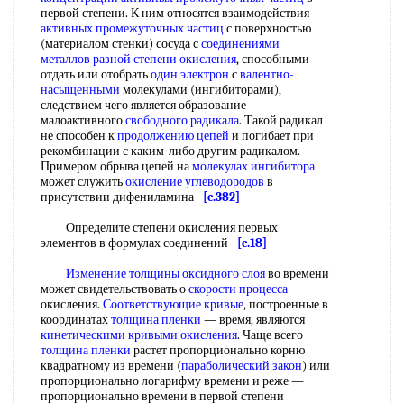
первой степени. К ним относятся взаимодействия
активных промежуточных частиц
с поверхностью
(материалом стенки) сосуда с
соединениями
металлов разной
степени окисления
, способными
отдать или отобрать
один электрон
с
валентно-
насыщенными
молекулами (ингибиторами),
следствием чего является образование
малоактивного
свободного радикала
. Такой радикал
не способен к
продолжению цепей
и погибает при
рекомбинации с каким-либо другим радикалом.
Примером обрыва цепей на
молекулах ингибитора
может служить
окисление углеводородов
в
присутствии дифениламина
[c.382]
Определите степени окисления первых
элементов в формулах соединений
[c.18]
Изменение толщины
оксидного слоя
во времени
может свидетельствовать о
скорости процесса
окисления.
Соответствующие кривые
, построенные в
координатах
толщина пленки
— время, являются
кинетическими кривыми окисления
. Чаще всего
толщина пленки
растет пропорционально корню
квадратному из времени (
параболический закон
) или
пропорционально логарифму времени и реже —
пропорционально времени в первой степени