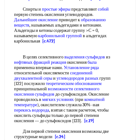
Спирты и
простые эфиры
представляют
собой
первую степень окисления углеводородов.
Дальнейшее окисление
приводит к
образованию
веществ
, называемых альдегидами и кетонами.
Альдегиды и кетоны содержат группу >С = 0,
называемую
карбонильной группой
в альдегидах
карбонильная
[c.472]
В целях селективного
выделения сульфидов
из
нефтяных фракций реакция
окисления
была
применена впервые нами.
Установление ряда
относительной окисляемости
соединений
двухвалентной серы
и
углеводородов разных
групп
[122] послужило
теоретическим обоснованием
принципиальной
возможности селективного
окисления сульфидов
до сульфоксидов. Окисление
проводилось в
мягких условиях
(при
комнатной
температуре
), окислителем служила 30% -ная
перекись водорода
, взятая с таким расчетом, чтобы
окислить сульфиды только до первой степени
окисления — до сульфоксидов [123].
[c.19]
Для первой степени окисления возможны две
структурные модели
[c.24]