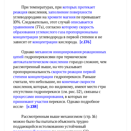
При температурах, при
которых протекает
реакция
окисления,
заполнение поверхности
углеводородами на
хромите магния
пе превышает
10%. Следовательно, этот случай
описывается
уравнением
(77а), согласно
которому скорость
образования углекислого газа
пропорциональна
концентрации
углеводорода в первой степени и ие
зависит от
концеитрации
кислорода.
[c.176]
Однако
механизм инициирования
реакционных
цепей
гидроперекисями при термическом
автокаталитическом окислении
гораздо сложнее, чем
рассмотренный выше, на что указывает
пропорциональность
скорости реакции первой
степени концентрации
гидроперекиси. Раньше
считали, что небольшие, но
конечные скорости
окисления, которые, по-видимому, имеют место гтри
отсутствии гидроперекиси (см. рис. 52), связаны с
процессами инициирования
, в которых не
принимают участия
перекиси. Однако подробное
иссле-
[c.138]
Рассмотренным выше механизмом (стр. 16)
можно было бы пытаться объяснить трудно
поддающийся истолкованию устойчивый