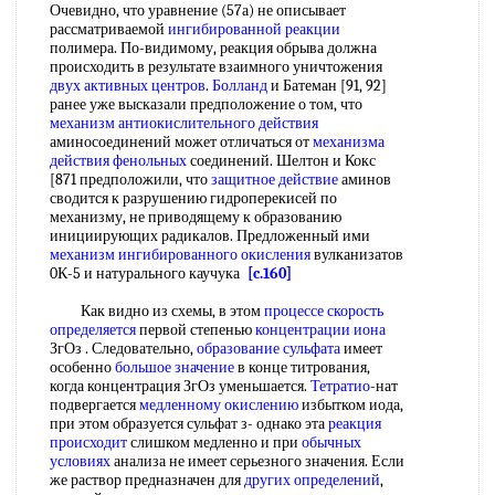
Очевидно, что уравнение (57а) не описывает
рассматриваемой
ингибированной реакции
полимера. По-видимому, реакция обрыва должна
происходить в результате взаимного уничтожения
двух
активных центров
.
Болланд
и Батеман [91, 92]
ранее уже высказали предположение о том, что
механизм антиокислительного действия
аминосоединений может отличаться от
механизма
действия фенольных
соединений. Шелтон и Кокс
[871 предположили, что
защитное действие
аминов
сводится к разрушению гидроперекисей по
механизму, не приводящему к образованию
инициирующих радикалов. Предложенный ими
механизм ингибированного окисления
вулканизатов
0К-5 и натурального каучука
[c.160]
Как видно из схемы, в этом
процессе скорость
определяется
первой степенью
концентрации иона
ЗгОз . Следовательно,
образование сульфата
имеет
особенно
большое значение
в конце титрования,
когда концентрация ЗгОз уменьшается.
Тетратио
-нат
подвергается
медленному окислению
избытком иода,
при этом образуется сульфат з- однако эта
реакция
происходит
слишком медленно и при
обычных
условиях
анализа не имеет серьезного значения. Если
же раствор предназначен для
других определений
,