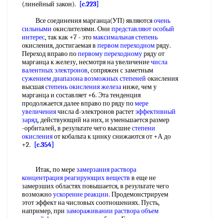
(линейный закон).
[c.223]
Все соединения марганца(УП) являются
очень
сильными
окислителями. Они
представляют особый
интерес
, так как +7 - это
максимальная степень
окисления, достигаемая в
первом переходном
ряду.
Переход вправо по
первому переходному
ряду от
марганца к железу, несмотря на увеличение
числа
валентных электронов
, сопряжен с заметным
сужением диапазона
возможных степеней
окисления
высшая
степень окисления железа
ниже, чем у
марганца и составляет +6. Эта тенденция
продолжается далее вправо по ряду по
мере
увеличения
числа d-электронов растет
эффективный
заряд
, действующий на них, и уменьшается размер
-орбиталей, в результате чего высшие
степени
окисления
от кобальта к цинку снижаются от +А до
+2.
[c.354]
Итак, по мере
замерзания раствора
концентрация реагирующих веществ
в еще не
замерзших областях повышается, в результате чего
возможно
ускорение реакции
. Продемонстрируем
этот эффект на числовых соотношениях. Пусть,
например, при
замораживании раствора
объем