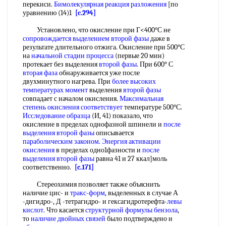
перекиси.
Бимолекулярная реакция разложения
[по
уравнению (14)1
[c.294]
Установлено, что окисление при Г<400°С не
сопровождается выделением
второй фазы
даже в
результате длительного отжига. Окисление при 500°С
на
начальной стадии процесса
(первые 20 мин)
протекает без выделения
второй фазы
. При 600° С
вторая фаза
обнаруживается уже после
двухминутного нагрева. При
более высоких
температурах момент
выделения
второй фазы
совпадает с началом окисления.
Максимальная
степень
окисления соответствует
температуре 500°С.
Исследование образца
(И, 41) показало, что
окисление в пределах однофазной шпинели и
после
выделения
второй фазы
описывается
параболическим законом
.
Энергия активации
окисления
в пределах одно1фазности и
после
выделения
второй фазы
равна 41 и 27 ккал]моль
соответственно.
[c.171]
Стереохимия позволяет также объяснить
наличие цис- и
тракс-форм
, выделенных в случае А
-дигидро-, Д -тетрагидро- и гексагидротерефта-
левы
кислот
. Что касается
структурной формулы бензола
,
то
наличие двойных связей
было подтверждено и