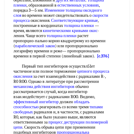
бериллии, алюминии и
других металлах
.
Толщина
пленки
, образованной в
естественных условиях
,
порядка 3—5 нм.
Изменение толщины
оксидного
слоя
во времени может свидетельствовать о
скорости
процесса
окисления.
Соответствующие кривые
,
построенные в координатах
толщина пленки
—
время, являются
кинетическими кривыми
окис
-
ления. Чаще всего
толщина пленки
растет
пропорцио-пально корню квадратрюму из времени
(
параболический закон
) или пропорционально
логарифму времени и реже— пропорционально
времени в первой степени (линейный закон).
[c.276]
Первый тип ингибиторов осуществл51ет
частичное или полное торможение
цепного процесса
окисления
за счет взаимодействия с радикалами R-,
R0 ROO. Однако в литературе при рассмотрении
механизма действия ингибиторов
обычно
рассматривается случай, когда ингибитор
взаи.модействует с радикалами ROO. Видимо,
эффективный ингибитор
должен
обладать
способностью
реагировать со всеми тремя
типами
свободных
радикалов и, в частности, с радикалами
R0, которые, как было указано выше, являются
ответственными за
процесс деструкции
полимерной
цепи
. Скорость обрыва цепи при применении
подобных ингибиторов
пропорциональна