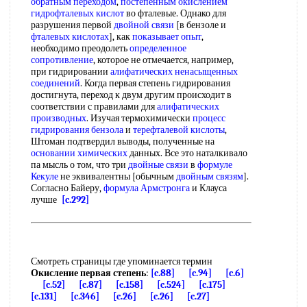
обратным переходом
,
постепенным окислением
гидрофталевых кислот
во фталевые. Однако для
разрушения первой
двойной связи
[в бензоле и
фталевых кислотах
], как
показывает опыт
,
необходимо преодолеть
определенное
сопротивление
, которое не отмечается, например,
при гидрировании
алифатических ненасыщенных
соединений
. Когда первая степень гидрирования
достигнута, переход к двум другим происходит в
соответствии с правилами для
алифатических
производных
. Изучая термохимически
процесс
гидрирования бензола
и
терефталевой кислоты
,
Штоман подтвердил выводы, полученные на
основании химических
данных. Все это наталкивало
па мысль о том, что три
двойные связи
в
формуле
Кекуле
не эквивалентны [обычным
двойным связям
].
Согласно Байеру,
формула Армстронга
и Клауса
лучше
[c.292]
Смотреть страницы где упоминается термин
Окисление первая степень
:
[c.88]
[c.94]
[c.6]
[c.52]
[c.87]
[c.158]
[c.524]
[c.175]
[c.131]
[c.346]
[c.26]
[c.26]
[c.27]