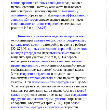
концентрации
активных свободных
радикалов в
первой степени. Поэтому они часто называются
ингибиторами, действующими по
механизму
линейного
обрыва цепи. Для
оценки эффективности
этих ингибиторов
определяющее значение имеет
соотношение констант скоростей
элементарных
реакций Й2 и e .
[c.622]
Кинетика образования
отдельных продуктов
окисления при
выжиге кокса
с
цеолитсодержащего
катализатора крекинга
подробно изучена в работах
[22, 87]. На
кривых изменения скоростей
выделения
оксидов углерода
по мере
выжига кокса
можно
вьщелить три участка (рис. 2.11, а). На первом
наблюдается
уменьшение скоростей
, что
связано
преимущественно
с окислением оставшейся после
стабилизации легкогорючей составляющей кокса.
Затем
скорости возрастают
и по достижении
максимума (
второй участок
) вновь падают (третий
участок). При
повышении температуры
с 490 до 560
°С легкогорючая составляющая окисляется в первые
секунды регенерации, когда анализ состава
газовой
фазы
затруднен, в связи с чем на кривых
выделения
продуктов окисления
первый участок
, отражающий
ее горение, отсутствует (рис. 2.11,6). При
более
высоких
температурах возрастание
скоростей