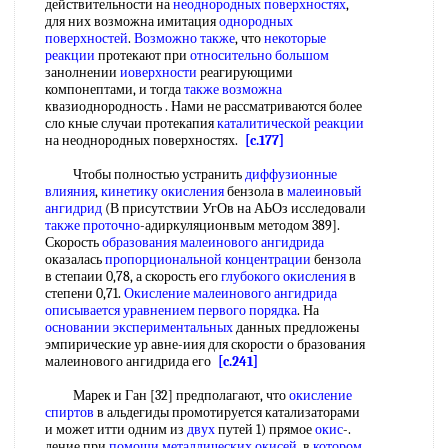
действительности на
неоднородных поверхностях
,
для них возможна имитация
однородных
поверхностей
.
Возможно также
, что
некоторые
реакции
протекают при
относительно большом
занолнении
иоверхности
реагирующими
компонептами, и тогда
также возможна
квазиоднородность . Нами не рассматриваются более
сло кные случаи протекапия
каталитической реакции
на неоднородных поверхностях.
[c.177]
Чтобы полностью устранить
диффузионные
влияния
,
кинетику окисления
бензола в
малеиновый
ангидрид
(В присутствии УгОв на АЬОз исследовали
также проточно
-адиркуляционвым методом 389].
Скорость
образования малеинового ангидрида
оказалась
пропорциональной концентрации
бензола
в степаии 0,78, а скорость его
глубокого окисления
в
степени 0,71.
Окисление малеинового ангидрида
описывается уравнением
первого порядка
. На
основании экспериментальных
данных предложены
эмпирические ур авне-иия для скорости о бразования
малеинового ангидрида его
[c.241]
Марек и Ган [32] предполагают, что
окисление
спиртов
в альдегиды промотируется катализаторами
и может итти одним из
двух
путей 1) прямое
окис
-.
ление при
помощи металлических
окисей
, в
котором