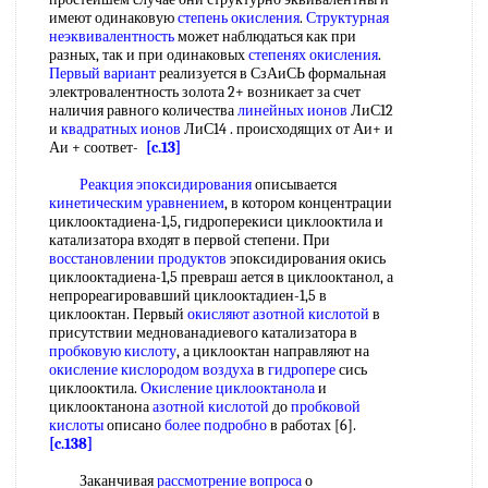
имеют одинаковую
степень окисления
.
Структурная
неэквивалентность
может наблюдаться как при
разных, так и при одинаковых
степенях окисления
.
Первый вариант
реализуется в СзАиСЬ формальная
электровалентность золота 2+ возникает за счет
наличия равного количества
линейных ионов
ЛиС12
и
квадратных ионов
ЛиС14 . происходящих от Аи+ и
Аи + соответ-
[c.13]
Реакция эпоксидирования
описывается
кинетическим уравнением
, в котором концентрации
циклооктадиена-1,5, гидроперекиси циклооктила и
катализатора входят в первой степени. При
восстановлении продуктов
эпоксидирования окись
циклооктадиена-1,5 превраш ается в циклооктанол, а
непрореагировавший циклооктадиен-1,5 в
циклооктан. Первый
окисляют азотной кислотой
в
присутствии меднованадиевого катализатора в
пробковую кислоту
, а циклооктан направляют на
окисление кислородом воздуха
в
гидропере
сись
циклооктила.
Окисление циклооктанола
и
циклооктанона
азотной кислотой
до
пробковой
кислоты
описано
более подробно
в работах [6].
[c.138]
Заканчивая
рассмотрение вопроса
о