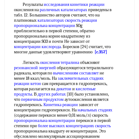
Результаты
исследования кинетики реакции
окисления на
различных катализаторах
приведены в
табл. 12. Большинство авторов считают, что на
платиновых
катализаторах скорость реакции
пропорциональна концентрации
SOg
приблизительно в первой степени, обратно
пропорциональна корню квадратному из
концентрации SO3 и почти Не зависит от
концентрации кислорода
. Боресков [24] считает, что
многие данпые удовлетворяют уравнению
[c.357]
Легкость
окисления тетралина
объясняют
резонансной энергией
образующегося тетралильного
радикала, которая по
вычислениям составляет
не
менее 18 ккал/моль. На
заключительных стадиях
реакции кетон
сам превращается в гидроперекись,
которая разлагается на
дикетои
и
кислотные
продукты
. В
других работах
[10] было установлено,
что
первичным продуктом
аутоокисления является
гидроперекись.
Кинетика реакции
зависит от
концентрации гидроперекиси. На
начальных стадиях
(содержание перекиси менее 0,01 моль/л) скорость
пропорциональна концентрации
перекиси в первой
степени при
более высоких
концентрациях скорость
пропорциональна квадрату ее концентрации. Это
обусловлено молекулярным ассоциированием