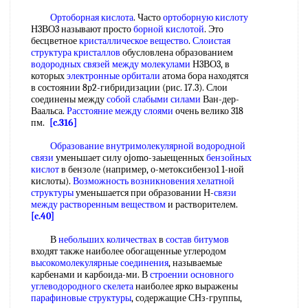
Ортоборная кислота
. Часто
ортоборную кислоту
Н3ВО3 называют просто
борной кислотой
. Это
бесцветное
кристаллическое вещество
.
Слоистая
структура кристаллов
обусловлена образованием
водородных связей между молекулами
Н3ВО3, в
которых
электронные орбитали
атома бора находятся
в состоянии 8р2-гибридизации (рис. 17.3). Слои
соединены между
собой
слабыми силами
Ван-дер-
Ваальса.
Расстояние между слоями
очень велико 318
пм.
[c.316]
Образование внутримолекулярной водородной
связи
уменьшает силу ojomo-заыещенных
бензойных
кислот
в бензоле (например, о-метоксибензо1 1-ной
кислоты).
Возможность возникновения
хелатной
структуры
уменьшается при образовании Н-
связи
между
растворенным веществом
и растворителем.
[c.40]
В
небольших количествах
в
состав битумов
входят также наиболее обогащенные углеродом
высокомолекулярные соединения
, называемые
карбенами и карбоида-ми. В
строении основного
углеводородного скелета
наиболее ярко выражены
парафиновые структуры
, содержащие СНз-группы,