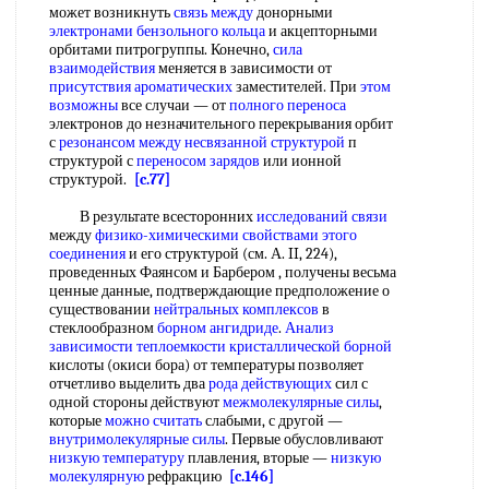
может возникнуть
связь между
донорными
электронами бензольного кольца
и акцепторными
орбитами питрогруппы. Конечно,
сила
взаимодействия
меняется в зависимости от
присутствия ароматических
заместителей. При
этом
возможны
все случаи — от
полного переноса
электронов до незначительного перекрывания орбит
с
резонансом между
несвязанной структурой
п
структурой с
переносом зарядов
или ионной
структурой.
[c.77]
В результате всесторонних
исследований связи
между
физико-химическими свойствами
этого
соединения
и его структурой (см. А. II, 224),
проведенных Фаянсом и Барбером , получены весьма
ценные данные, подтверждающие предположение о
существовании
нейтральных комплексов
в
стеклообразном
борном ангидриде
.
Анализ
зависимости
теплоемкости кристаллической борной
кислоты (окиси бора) от температуры позволяет
отчетливо выделить два
рода действующих
сил с
одной стороны действуют
межмолекулярные силы
,
которые
можно считать
слабыми, с другой —
внутримолекулярные силы
. Первые обусловливают
низкую температуру
плавления, вторые —
низкую
молекулярную
рефракцию
[c.146]