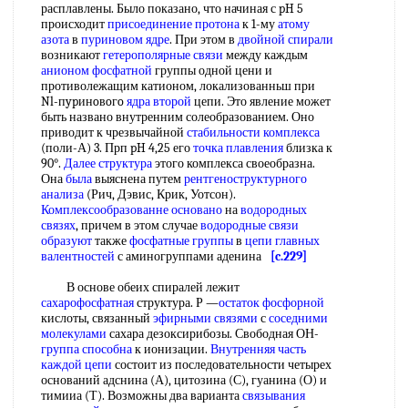
расплавлены. Было показано, что начиная с pH 5
происходит
присоединение протона
к 1-му
атому
азота
в
пуриновом ядре
. При этом в
двойной спирали
возникают
гетерополярные связи
между каждым
анионом фосфатной
группы одной цени и
противолежащим катионом, локализованньш при
Nl-пypинoвoгo
ядра второй
цепи. Это явление может
быть названо внутренним солеобразованием. Оно
приводит к чрезвычайной
стабильности комплекса
(поли-А) 3. Прп pH 4,25 его
точка плавления
близка к
90°.
Далее структура
этого комплекса своеобразна.
Она
была
выяснена путем
рентгеноструктурного
анализа
(Рич, Дэвис, Крик, Уотсон).
Комплексообразованне основано
на
водородных
связях
, причем в этом случае
водородные связи
образуют
также
фосфатные группы
в
цепи главных
валентностей
с аминогруппами аденина
[c.229]
В основе обеих спиралей лежит
сахарофосфатная
структура. Р —
остаток фосфорной
кислоты, связанный
эфирными связями
с
соседними
молекулами
сахара дезоксирибозы. Свободная ОН-
группа способна
к ионизации.
Внутренняя часть
каждой цепи
состоит из последовательности четырех
оснований адснина (А), цитозина (С), гуанина (О) и
тимииа (Т). Возможны два варианта
связывания