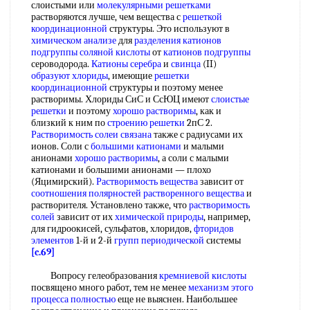
слоистыми или
молекулярными решетками
растворяются лучше, чем вещества с
решеткой
координационной
структуры. Это используют в
химическом анализе
для
разделения катионов
подгруппы
соляной кислоты
от
катионов подгруппы
сероводорода.
Катионы серебра
и
свинца
(II)
образуют хлориды
, имеющие
решетки
координационной
структуры и поэтому менее
растворимы. Хлориды СиС и СсЮЦ имеют
слоистые
решетки
и поэтому
хорошо растворимы
, как и
близкий к ним по
строению решетки
2пС 2.
Растворимость солеи связана
также с радиусами их
ионов. Соли с
большими катионами
и малыми
анионами
хорошо растворимы
, а соли с малыми
катионами и большими анионами — плохо
(Яцимирский).
Растворимость вещества
зависит от
соотношения полярностей
растворенного вещества
и
растворителя. Установлено также, что
растворимость
солей
зависит от их
химической природы
, например,
для гидроокисей, сульфатов, хлоридов,
фторидов
элементов
1-й и 2-й
групп периодической
системы
[c.69]
Вопросу гелеобразования
кремниевой кислоты
посвящено много работ, тем не менее
механизм этого
процесса полностью
еще не выяснен. Наибольшее