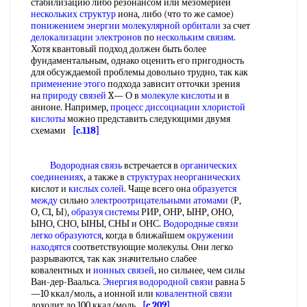
стабилизацию либо резонансом или мезомерией
нескольких структур
иона, либо (что то же самое)
понижением энергии
молекулярной орбитали
за счет
делокализации электронов
по
нескольким связям
.
Хотя квантовый подход должен быть более
фундаментальным, однако оценить его пригодность
для обсуждаемой проблемы довольно трудно, так как
применение этого
подхода зависит отточки зрения
на
природу связей
X— О в
молекуле кислоты
и в
анионе. Например,
процесс диссоциации
хлористой
кислоты
можно представить следующими двумя
схемами
[c.118]
Водородная связь
встречается в
органических
соединениях
, а также в
структурах неорганических
кислот и
кислых солей
. Чаще всего она
образуется
между
сильно
электроотрицательными атомами
(Р,
О, С1, Ы),
образуя системы
РИР, ОНР, ЫНР, ОНО,
ЫНО, СНО, ЫНЫ, СНЫ и ОНС.
Водородные связи
легко образуются
, когда в ближайшем
окружении
находятся
соответствующие молекулы. Они легко
разрываются, так как значительно слабее
ковалентных и
ионных связей
, но сильнее, чем силы
Ван-дер-Ваальса.
Энергия водородной связи
равна 5
—10 ккал/моль, а ионной или
ковалентной связи
доходит до 100 ккал/моль.
[c.209]