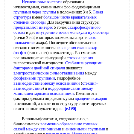
Нуклеиновые кислоты
образованы
нуклеотидами, связанными фос-фодиэфирными
группами через группы
в положениях 3 и 5.
Такая
структура
имеет
большое число
вращательных
степеней свободы
. Для закручивания структуры
представляют интерес
5 точек
сахарофосфатного
остова
и две
внутренние точки
молекулы нуклеотида
(точки 2 и 3, в которых возможны эндо- и
экзо-
положения
сахара). Последнее обстоятельство
связано с возможностью
вращения связи
сахар—
фосфат
(син и ангт) в нуклеотиде. Рассмотрим
возникающие конфигуращ1и с
точки зрения
энергетической выгодности.
Стабилизирующими
факторами
двойной спирали
являются
электростатические силы отталкивания
между
фосфатными группами
, гидрофобное
взаимодействие между основаниями
(
стэкинг-
взаимодействие
) и
водородные связи между
комплементарными основаниями
. Именно эти
факторы должны определять углы
вращения сахаров
и оснований, а также всю структуру синтезируемых
олиго- и полинуклеотидов.
[c.190]
В полиамфолитах и, следовательно, в
биополимерах
возможно образование
солевых
связей
между катионными
и
анионными группами
в