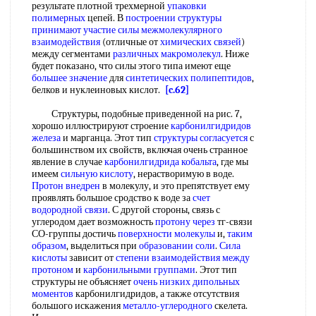
результате плотной трехмерной
упаковки
полимерных
цепей. В
построении структуры
принимают участие
силы межмолекулярного
взаимодействия
(отличные от
химических связей
)
между сегментами
различных макромолекул
. Ниже
будет показано, что силы этого типа имеют еще
большее значение
для
синтетических полипептидов
,
белков и нуклеиновых кислот.
[c.62]
Структуры, подобные приведенной на рис. 7,
хорошо иллюстрируют строение
карбонилгидридов
железа
и марганца. Этот тип
структуры согласуется
с
большинством их свойств, включая очень странное
явление в случае
карбонилгидрида кобальта
, где мы
имеем
сильную кислоту
, нерастворимую в воде.
Протон внедрен
в молекулу, и это препятствует ему
проявлять большое сродство к воде за
счет
водородной связи
. С другой стороны, связь с
углеродом дает возможность
протону через
тг-связи
СО-группы достичь
поверхности молекулы
и,
таким
образом
, выделиться при
образовании соли
.
Сила
кислоты
зависит от
степени взаимодействия
между
протоном
и
карбонильными группами
. Этот тип
структуры не объясняет
очень низких
дипольных
моментов
карбонилгидридов, а также отсутствия
большого искажения
металло-углеродного
скелета.