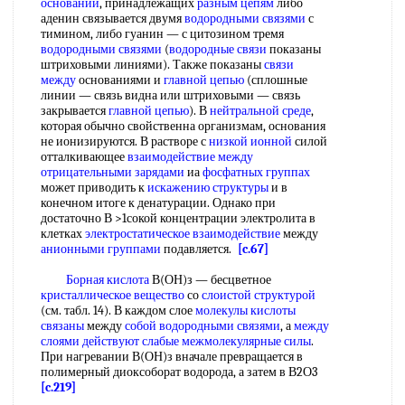
оснований
, принадлежащих
разным цепям
либо
аденин связывается двумя
водородными связями
с
тимином, либо гуанин — с цитозином тремя
водородными связями
(
водородные связи
показаны
штриховыми линиями). Также показаны
связи
между
основаниями и
главной цепью
(сплошные
линии — связь видна или штриховыми — связь
закрывается
главной цепью
). В
нейтральной среде
,
которая обычно свойственна организмам, основания
не ионизируются. В растворе с
низкой ионной
силой
отталкивающее
взаимодействие между
отрицательными зарядами
иа
фосфатных группах
может приводить к
искажению структуры
и в
конечном итоге к денатурации. Однако при
достаточно В >1сокой концентрации электролита в
клетках
электростатическое взаимодействие
между
анионными группами
подавляется.
[c.67]
Борная кислота
В(ОН)з — бесцветное
кристаллическое вещество
со
слоистой структурой
(см. табл. 14). В каждом слое
молекулы кислоты
связаны
между
собой
водородными связями
, а
между
слоями
действуют слабые
межмолекулярные силы
.
При нагревании В(ОН)з вначале превращается в
полимерный диоксоборат водорода, а затем в В2О3
[c.219]