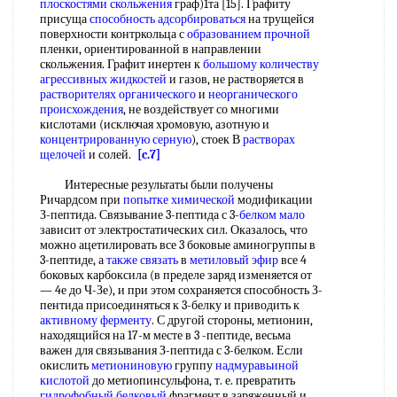
плоскостями скольжения
граф)1та [15]. Графиту
присуща
способность адсорбироваться
на трущейся
поверхности контркольца с
образованием прочной
пленки, ориентированной в направлении
скольжения. Графит инертен к
большому количеству
агрессивных жидкостей
и газов, не растворяется в
растворителях органического
и
неорганического
происхождения
, не воздействует со многими
кислотами (исключая хромовую, азотную и
концентрированную серную
), стоек В
растворах
щелочей
и солей.
[c.7]
Интересные результаты были получены
Ричардсом при
попытке химической
модификации
З-пептида. Связывание 3-пептида с 3-
белком мало
зависит от электростатических сил. Оказалось, что
можно ацетилировать все 3 боковые аминогруппы в
3-пептиде, а
также связать
в
метиловый эфир
все 4
боковых карбоксила (в пределе заряд изменяется от
— 4е до Ч-Зе), и при этом сохраняется способность З-
пентида присоединяться к 3-белку и приводить к
активному ферменту
. С другой стороны, метионин,
находящийся на 17-м месте в 3 -пептиде, весьма
важен для связывания З-пептида с 3-белком. Если
окислить
метиониновую
группу
надмуравьиной
кислотой
до метиопинсульфона, т. е. превратить
гидрофобный белковый
фрагмент в заряженный и