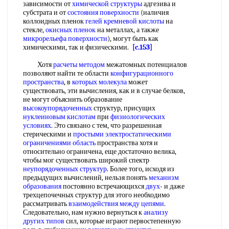
зависимости от
химической структуры
адгезива и
субстрата и от
состояния поверхности
(наличия
коллоидных пленок
гелей кремневой кислоты
на
стекле,
окисных пленок
на металлах, а также
микрорельефа поверхности
), могут быть как
химическими, так и физическими.
[c.153]
Хотя
расчеты методом
межатомных потенциалов
позволяют найти те области
конфигурационного
пространства
, в
которых молекула
может
существовать, эти вычисления, как и в случае белков,
не могут объяснить образование
высокоупорядоченных
структур, присущих
нуклеиновым кислотам
при
физиологических
условиях
. Это связано с тем, что разрешенная
стерическими и
простыми электростатическими
ограничениями область
пространства хотя и
относительно ограничена, еще достаточно велика,
чтобы мог существовать широкий спектр
неупорядоченных структур
. Более того, исходя из
предыдущих вычислений, нельзя понять
механизм
образования
постоянно встречающихся
двух
- и даже
трехцепочечных структур для этого необходимо
рассматривать
взаимодействия между цепями
.
Следовательно, нам нужно вернуться к
анализу
других типов
сил, которые играют первостепенную