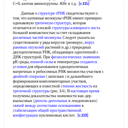
С=0, азотом аминогрупны -КНг и т.д.
[c.115]
Данные о
структуре тРНК
свидетельствуют о
том, что нативные молекулы тРНК имеют примерно
одинаковую
третичную структуру
, которая
отличается от плоской
структуры клеверного листа
большой компактностью за счет складывания
различных частей молекулы
. Следует указать на
существование у ряда вирусов (реовирус,
вирус
раневых опухолей
растений и др.) природных
двухцепочечных РНК, обладающих однотипной с
ДНК структурой. При
физиологических значениях
pH среды,
ионной силы
и температуры
создаются
условия
для образования в одноцепочечных
матричных и рибосомных РНК множества участков с
двойной спиралью
( шпильки ) и дальнейшего
формирования комплементарных участков,
определяющих в известной
степени жесткость
их
третичной структуры
(рис. 3.4). В
настоящее время
получены доказательства значимости ван-дер-
ваальсовых (
диполь-дипольных
и лондоновских)
связей между
азотистыми основаниями
в
стабилизации общей
пространственной
конфигурации
нуклеиновых кислот.
[c.113]