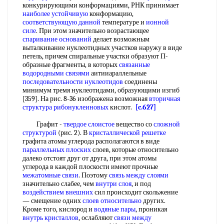
конкурирующими конформациями, РНК принимает
наиболее устойчивую
конформацию,
соответствующую данной
температуре и
ионной
силе
. При этом значительно возрастающее
спаривание оснований
делает возможным
выталкивание нуклеотидных участков наружу в виде
петель, причем спиральные участки образуют П-
образные фрагменты, в которых
связанные
водородными связями
аитииараллельные
последовательности нуклеотидов
соединены
минимум тремя нуклеотидами, образующими изгиб
[359]. На рис. 8-36 изображена возможная
вторичная
структура рибонуклеиновых
кислот.
[c.627]
Графит -
твердое слоистое
вещество со
сложной
структурой
(рис. 2). В
кристаллической решетке
графита атомы углерода располагаются в виде
параллельных плоских
слоев, которые относительно
далеко отстоят друг от друга, при этом атомы
углерода в каждой плоскости имеют прочные
межатомные связи
. Поэтому
связь между слоями
значительно слабее, чем
внутри слоя
, и под
воздействием внешних
сил происходит скольжение
— смещение одних
слоев относительно
других.
Кроме того, кислород и
водяные пары
, проникая
внутрь кристаллов
, ослабляют
связи между