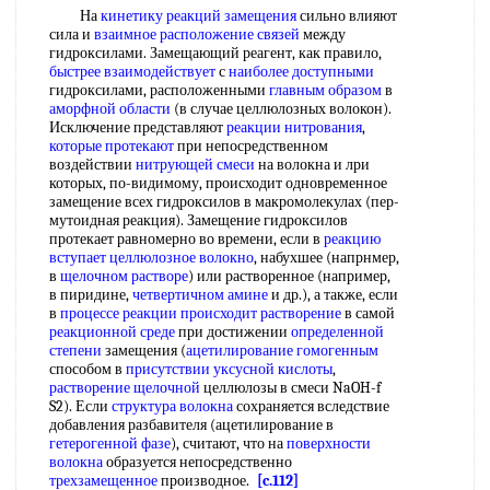
На
кинетику реакций замещения
сильно влияют
сила и
взаимное расположение связей
между
гидроксилами. Замещающий реагент, как правило,
быстрее взаимодействует
с
наиболее доступными
гидроксилами, расположенными
главным образом
в
аморфной области
(в случае целлюлозных волокон).
Исключение представляют
реакции нитрования
,
которые протекают
при непосредственном
воздействии
нитрующей смеси
на волокна и лри
которых, по-видимому, происходит одновременное
замещение всех гидроксилов в макромолекулах (пер-
мутоидная реакция). Замещение гидроксилов
протекает равномерно во времени, если в
реакцию
вступает
целлюлозное волокно
, набухшее (напрнмер,
в
щелочном растворе
) или растворенное (например,
в пиридине,
четвертичном амине
и др.), а также, если
в
процессе реакции
происходит растворение
в самой
реакционной среде
при достижении
определенной
степени
замещения (
ацетилирование гомогенным
способом в
присутствии уксусной кислоты
,
растворение щелочной
целлюлозы в смеси NaOH-f
S2). Если
структура волокна
сохраняется вследствие
добавления разбавителя (ацетилирование в
гетерогенной фазе
), считают, что на
поверхности
волокна
образуется непосредственно
трехзамещенное
производное.
[c.112]