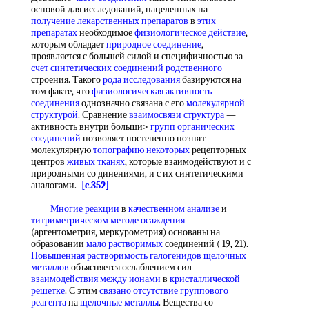
основой для исследований, нацеленных на
получение лекарственных препаратов
в
этих
препаратах
необходимое
физиологическое действие
,
которым обладает
природное соединение
,
проявляется с большей силой и специфичностью за
счет синтетических
соединений родственного
строения. Такого
рода исследования
базируются на
том факте, что
физиологическая активность
соединения
однозначно связана с его
молекулярной
структурой
. Сравнение
взаимосвязи структура
—
активность внутри больши>
групп органических
соединений
позволяет постепенно пoзнaт
молекулярную
топографию некоторых
рецепторных
центров
живых тканях
, которые взаимодействуют и с
природными со динениями, и с их синтетическими
аналогами.
[c.352]
Многие реакции
в
качественном анализе
и
титриметрическом методе осаждения
(аргентометрия, меркурометрия) основаны на
образовании
мало растворимых
соединений ( 19, 21).
Повышенная растворимость
галогенидов щелочных
металлов
объясняется ослаблением сил
взаимодействия между ионами
в
кристаллической
решетке
. С этим
связано отсутствие
группового
реагента
на
щелочные металлы
. Вещества со