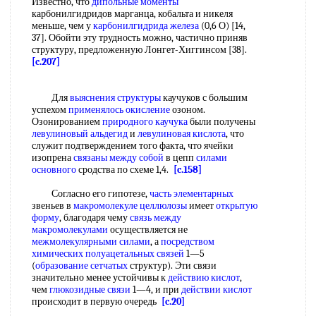
Известно, что
дипольные моменты
карбонилгидридов марганца, кобальта и никеля
меньше, чем у
карбонилгидрида железа
(0,6 О) [14,
37]. Обойти эту трудность можно, частично приняв
структуру, предложенную Лонгет-Хиггинсом [38].
[c.207]
Для
выяснения структуры
каучуков с большим
успехом
применялось окисление
озоном.
Озонированием
природного каучука
были получены
левулиновый альдегид
и
левулиновая кислота
, что
служит подтверждением того факта, что ячейки
изопрена
связаны между
собой
в цепп
силами
основного
сродства по схеме 1,4.
[c.158]
Согласно его гипотезе,
часть элементарных
звеньев в
макромолекуле целлюлозы
имеет
открытую
форму
, благодаря чему
связь между
макромолекулами
осуществляется не
межмолекулярными силами
, а
посредством
химических
полуацетальных связей
1—5
(
образование сетчатых
структур). Эти связи
значительно менее устойчивы к
действию кислот
,
чем
глюкозидные связи
1—4, и при
действии кислот
происходит в первую очередь
[c.20]