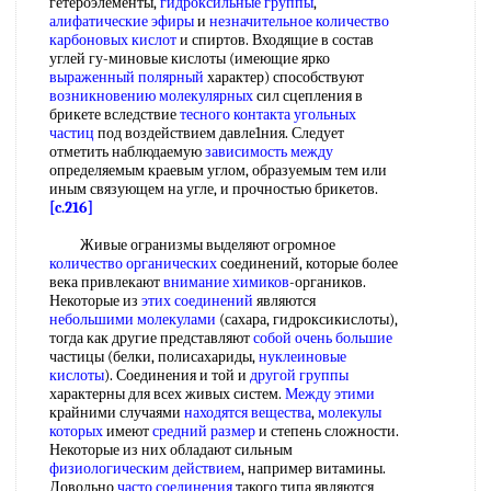
гетероэлементы,
гидроксильные группы
,
алифатические эфиры
и
незначительное количество
карбоновых кислот
и спиртов. Входящие в состав
углей гу-миновые кислоты (имеющие ярко
выраженный полярный
характер) способствуют
возникновению молекулярных
сил сцепления в
брикете вследствие
тесного контакта
угольных
частиц
под воздействием давле1ния. Следует
отметить наблюдаемую
зависимость между
определяемым краевым углом, образуемым тем или
иным связующем на угле, и прочностью брикетов.
[c.216]
Живые огранизмы выделяют огромное
количество органических
соединений, которые более
века привлекают
внимание химиков
-органиков.
Некоторые из
этих соединений
являются
небольшими молекулами
(сахара, гидроксикислоты),
тогда как другие представляют
собой
очень большие
частицы (белки, полисахариды,
нуклеиновые
кислоты
). Соединения и той и
другой группы
характерны для всех живых систем.
Между этими
крайними случаями
находятся вещества
,
молекулы
которых
имеют
средний размер
и степень сложности.
Некоторые из них обладают сильным
физиологическим действием
, например витамины.
Довольно
часто соединения
такого типа являются