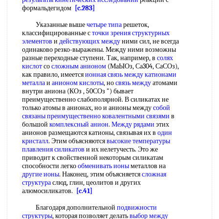
формальдегидом
[c.283]
Указанные выше
четыре типа
решеток,
классифицированные с
точки зрения
структурных
элементов
и
действующих между
ними сил, не всегда
одинаково резко-выражены. Между ними возможны
разные переходные ступени. Так, например, в
солях
кислот
со
сложным анионом
(МаЫОз, Са304, СаСОз),
как правило, имеется
ионная связь между
катионами
металла
и
анионом кислоты
, но
связь между
атомами
внутри аниона (КОз , 50СОз ") бывает
преимущественно слабополярной. В силикатах не
только атомы в анионах, но и анионы между
собой
связаны преимущественно ковалентными связями
в
большой
комплексный анион
.
Между рядами
этих
анионов размещаются катионы, связывая их в
один
кристалл
. Этим объясняются
высокие температуры
плавления силикатов
и их нелетучесть. Это же
приводит к свойственной некоторым силикатам
способности легко
обменивать ионы
металлов на
другие ионы
. Наконец, этим объясняется
сложная
структура
слюд, глин, цеолитов и других
алюмосиликатов.
[c.41]
Благодаря дополнительной
подвижности
структуры
, которая позволяет делать
выбор между