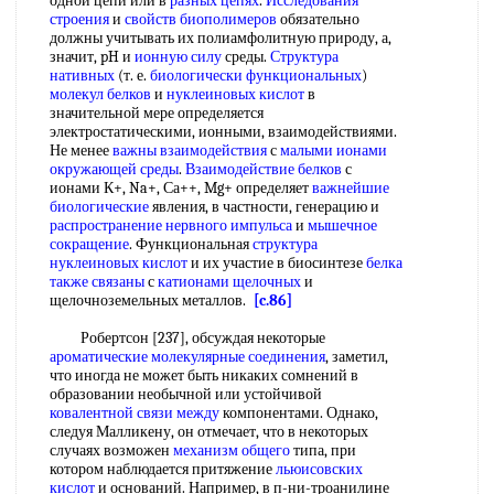
одной цепи или в
разных цепях
.
Исследования
строения
и
свойств биополимеров
обязательно
должны учитывать их полиамфолитную природу, а,
значит, pH и
ионную силу
среды.
Структура
нативных
(т. е.
биологически функциональных
)
молекул белков
и
нуклеиновых кислот
в
значительной мере определяется
электростатическими, ионными, взаимодействиями.
Не менее
важны взаимодействия
с
малыми ионами
окружающей среды
.
Взаимодействие белков
с
ионами К+, Na+, Са++, Mg+ определяет
важнейшие
биологические
явления, в частности, генерацию и
распространение нервного импульса
и
мышечное
сокращение
. Функциональная
структура
нуклеиновых кислот
и их участие в биосинтезе
белка
также связаны
с
катионами щелочных
и
щелочноземельных металлов.
[c.86]
Робертсон [237], обсуждая некоторые
ароматические молекулярные соединения
, заметил,
что иногда не может быть никаких сомнений в
образовании необычной или устойчивой
ковалентной связи между
компонентами. Однако,
следуя Малликену, он отмечает, что в некоторых
случаях возможен
механизм общего
типа, при
котором наблюдается притяжение
льюисовских
кислот
и оснований. Например, в п-ни-троанилине