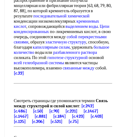
распространение и признание получила
мицеллярная или фибриллярная теория [63, 68, 79, 80,
87, 88], по которой кремнегель образуется в
результате
последовательной химической
конденсации низкомолекулярных
кремниевых
кислот
, сопровождающейся
выделением воды
.
Цепи
конденсированных
по-ликремниевых кислот, в свою
очередь, соединяются между
собой
перекрестными
связями
, образуя
эластичную структуру
, способную,
благодаря
капиллярным силам
, удерживать
большое
количество
воды или
разбавленного раствора
силиката. По этой
гипотезе структурной
основой
всей
гелеобразной системы
являются частицы
высокополимера, взаимно
связанные между
собой.
[c.22]
Смотреть страницы где упоминается термин
Связь
между структурой и силой кислот
:
[c.242]
[c.486]
[c.50]
[c.90]
[c.221]
[c.1467]
[c.1467]
[c.881]
[c.184]
[c.423]
[c.403]
[c.125]
[c.206]
[c.521]
[c.75]