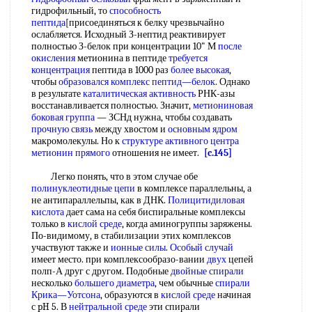
гидрофильный, то
способность
пептида
[присоединяться к белку чрезвычайно
ослабляется. Исходный З-нептид реактивирует
полностью З-белок при концентрации 10" М
после
окисления
метионина в пептиде
требуется
концентрация
пептида в 1000 раз
более высокая
,
чтобы
образовался комплекс
пептид—белок
. Однако
в результате
каталитическая активность
РНК-азы
восстанавливается полностью. Значит,
метиониновая
боковая группа
— ЗСНд нужна, чтобы создавать
прочную связь
между хвостом и
основным ядром
макромолекулы. Но к
структуре активного центра
метионин прямого
отношения не имеет.
[c.145]
Легко понять, что в этом случае обе
полинуклеотидные цепи
в комплексе параллельны, а
не антипараллельпы, как в ДНК.
Полицитидиловая
кислота
дает сама на себя биспиральные комплексы
только в
кислой среде
, когда аминогруппы заряжены.
По-видимому, в стабилизации этих комплексов
участвуют также и
ионные силы
.
Особый случай
имеет место. при комплексообразо-вании
двух
цепей
полп-А друг с другом. Подобные
двойные спирали
несколько
большего диаметра
, чем обычные
спирали
Крика—Уотсона
, образуются в
кислой среде
начиная
с pH 5. В
нейтральной среде
эти спирали