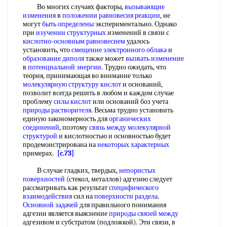
Во многих случаях факторы,
вызывающие
изменения
в
положении равновесия реакции
, не
могут
быть определены
экспериментально. Однако
при
изучении структурных
изменений в связи с
кислотно-основным равновесием
удалось
установить, что
смещение электронного облака
и
образование диполя
также может
вызвать изменение
в
потенциальной энергии
. Трудно ожидать, что
теория, принимающая во внимание только
молекулярную структуру кислот
и оснований,
позволит всегда решить в любом и каждом случае
проблему
силы кислот
или оснований боз учета
природы растворителя
. Весьма трудно установить
единую закономерность для
органических
соединений
, поэтому
связь между
молекулярной
структурой
и кислотностью и основностью будет
продемонстрирована на
некоторых характерных
примерах.
[c.73]
В случае гладких, твердых,
непористых
поверхностей
(стекол, металлов) адгезию следует
рассматривать как результат
специфического
взаимодействия
сил на
поверхности раздела
.
Основной задачей
для правильного понимания
адгезии является выяснение
природы связей между
адгезивом и субстратом (подложкой). Эти связи, в