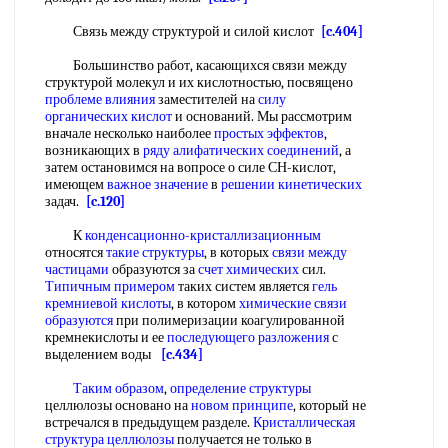
Связь между структурой и силой кислот
[c.404]
Большинство работ, касающихся связи между
структурой молекул и их кислотностью, посвящено
проблеме влияния
заместителей на
силу
органических кислот
и оснований. Мы рассмотрим
вначале несколько наиболее
простых эффектов
,
возникающих в
ряду алифатических соединений
, а
затем остановимся на вопросе о силе СН-кислот,
имеющем
важное значение
в
решении кинетических
задач.
[c.120]
К
конденсационно-кристаллизационным
относятся
такие структуры
, в которых
связи между
частицами
образуются за
счет химических
сил.
Типичным примером
таких систем является
гель
кремниевой кислоты
, в котором
химические связи
образуются
при полимеризации коагулированной
кремнекислоты и ее
последующего разложения
с
выделением воды
[c.434]
Таким образом
,
определение структуры
целлюлозы основано на
новом принципе
, который не
встречался в предыдущем разделе.
Кристаллическая
структура целлюлозы
получается не только в