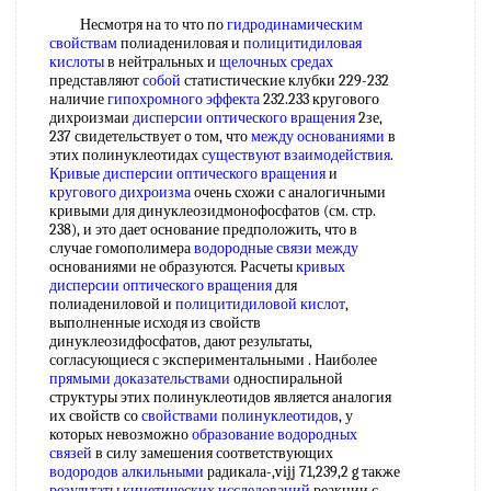
Несмотря на то что по
гидродинамическим
свойствам
полиадениловая и
полицитидиловая
кислоты
в нейтральных и
щелочных средах
представляют
собой
статистические клубки 229-232
наличие
гипохромного эффекта
232.233 кругового
дихроизмаи
дисперсии оптического вращения
2зе,
237 свидетельствует о том, что
между основаниями
в
этих полинуклеотидах
существуют взаимодействия
.
Кривые дисперсии оптического вращения
и
кругового дихроизма
очень схожи с аналогичными
кривыми для динуклеозидмонофосфатов (см. стр.
238), и это дает основание предположить, что в
случае гомополимера
водородные связи между
основаниями не образуются. Расчеты
кривых
дисперсии оптического вращения
для
полиадениловой и
полицитидиловой кислот
,
выполненные исходя из свойств
динуклеозидфосфатов, дают результаты,
согласующиеся с экспериментальными . Наиболее
прямыми доказательствами
односпиральной
структуры этих полинуклеотидов является аналогия
их свойств со
свойствами полинуклеотидов
, у
которых невозможно
образование водородных
связей
в силу замешения соответствующих
водородов алкильными
радикала-,vijj 71,239,2 g также
результаты кинетических исследований
реакции с