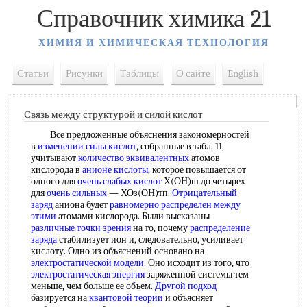
Справочник химика 21
ХИМИЯ И ХИМИЧЕСКАЯ ТЕХНОЛОГИЯ
Статьи
Рисунки
Таблицы
О сайте
English
Связь между структурой и силой кислот
Все предложенные объяснения закономерностей
в
изменении силы кислот
, собранные в табл. 11,
учитывают
количество эквивалентных
атомов
кислорода в
анионе кислоты
, которое повышается от
одного для
очень слабых кислот
Х(ОН)ш до четырех
для
очень сильных
— ХОз(ОН)тп.
Отрицательный
заряд
аниона будет
равномерно распределен
между
этими
атомами кислорода. Были высказаны
различные точки зрения
на то, почему
распределение
заряда
стабилизует ион и, следовательно, усиливает
кислоту. Одно из объяснений основано на
электростатической модели
. Оно исходит из того, что
электростатическая энергия
заряженной системы тем
меньше, чем больше ее объем.
Другой подход
базируется на
квантовой теории
и объясняет