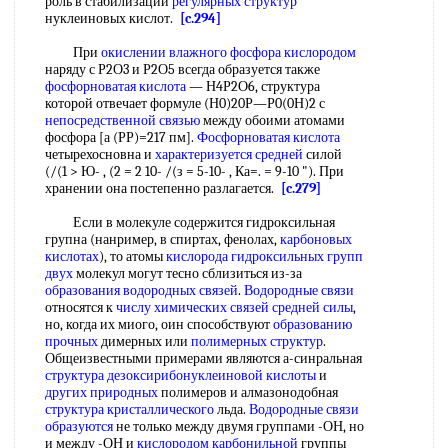
роль в стабилизации
регулярных структур
нуклеиновых кислот.
[c.294]
При
окислении влажного
фосфора кислородом
наряду с Р2О3 и Р2О5 всегда образуется также
фосфорноватая кислота
— Н4Р2О6, структура
которой отвечает формуле (Н0)20Р—Р0(0Н)2 с
непосредственной связью
между обоими атомами
фосфора [а (РР)=217 пм].
Фосфорноватая кислота
четырехосновна и
характеризуется средней
силой
(/(1 > Ю- , (2 = 2 10- /(з = 5-10- , Ка=. = 9-10 "). При
хранении она постепенно разлагается.
[c.279]
Если в молекуле содержится гидроксильная
групна (нанример, в спиртах, фенолах,
карбоновых
кислотах
), то атомы
кислорода гидроксильных групп
двух
молекул могут тесно сблизиться из-за
образования водородных связей
.
Водородные связи
относятся к
числу химических связей
средней силы
,
но, когда их миого, оин способствуют
образованию
прочных
димерных или
полимерных структур
.
Общеизвестными примерами являются а-синральная
структура дезоксирибонуклеиновой кислоты
и
других природных
полимеров и алмазонодобная
структура кристаллического
льда.
Водородные связи
образуются
не только между двумя группами -ОН, но
и между -ОН и
кислородом карбонильной
группы