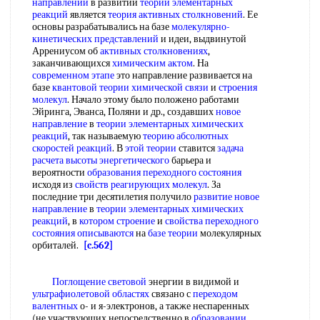
направлений
в развитии
теории элементарных
реакций
является
теория активных столкновений
. Ее
основы разрабатывались на базе
молекулярно-
кинетических представлений
и идеи, выдвинутой
Аррениусом об
активных столкновениях
,
заканчивающихся
химическим актом
. На
современном этапе
это направление развивается на
базе
квантовой теории химической связи
и
строения
молекул
. Начало этому было положено работами
Эйринга, Эванса, Поляни и др., создавших
новое
направление
в
теории элементарных химических
реакций
, так называемую
теорию абсолютных
скоростей реакций
. В
этой теории
ставится
задача
расчета
высоты энергетического
барьера и
вероятности
образования переходного состояния
исходя из
свойств реагирующих молекул
. За
последние три десятилетия получило
развитие новое
направление
в
теории элементарных химических
реакций
, в
котором строение
и
свойства переходного
состояния описываются
на
базе теории
молекулярных
орбиталей.
[c.562]
Поглощение световой
энергии в видимой и
ультрафиолетовой областях
связано с
переходом
валентных
о- и я-электронов, а также неспаренных
(не участвующих непосредственно в
образовании