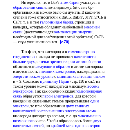
Интересно, что в ВаРг
атом бария
участвует в
образовании связи
, по-видимому, 5й-, а не бр-
орбиталью, как можно было бы думать. В какой-то
степени тоже относится и к ВаСЬ, ВаВгг, ЗгРг, 5гСЬ и
СаРг, т. е. к тем
галогенидам бария
, стронция и
кальция,, которые обладают наибольшей
энергией
связи
(достаточной для
компенсации энергии
,
необходимой для возбуждения этой орбитали) СаСЬ
— сюда уже не относится.
[c.70]
Тот факт, что кислород и в
гомеополярных
соединениях
никогда не проявляет
валентности
больше
двух
, с
точки зрения теории
атомной связи
объясняется
следующим образом
в атоме кислорода
имеется шесть
внешних электронов
, находящихся на
энергетическом уровне
с
главным квантовым числом
и = 2. Согласно
принципу Паули
(стр. 130 и сл.), на
таком уровне может находиться максимум
восемь
электронов
. Так как обычно каждая
гомеополярная
связь
образуется
парой электронов
, для которой
каждый из связанных атомов предоставляет
один
электрон
, то при образовании
двух
главных
валентностей
число внешних
электронов атома
кислорода доходит до восьми, т. е. до
максимально
возможного
числа. Чтобы образовалось более
двух
валентных связей
, по
крайней мере
один электрон