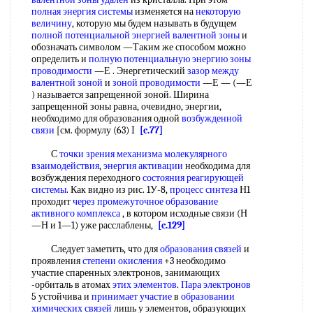
полная энергия системы
изменяется на
некоторую
величину
, которую мы будем называть в будущем
полной потенциальной энергией
валентной зоны
и
обозначать символом —Таким же способом можно
определить и
полную потенциальную энергию
зоны
проводимости
—Е . Энергетический
зазор между
валентной зоной
и
зоной проводимости
—Е — (—Е
) называется запрещенной зоной. Ширина
запрещенной зоны равна, очевидно, энергии,
необходимо для образования одной
возбужденной
связи
[см. формулу (63) I
[c.77]
С
точки зрения механизма
молекулярного
взаимодействия
,
энергия активации
необходима для
возбуждения переходного
состояния реагирующей
системы
. Как видно из рис. 1У-8,
процесс синтеза
Н1
проходит
через промежуточное образование
активного комплекса
, в котором исходные связи (Н
—Н и 1—1) уже расслаблены,
[c.129]
Следует заметить, что для
образования связей
и
проявления
степени окисления
+3 необходимо
участие спаренных электронов, занимающих
-орбиталь в атомах
этих элементов
.
Пара электронов
5 устойчива и
принимает участие
в
образовании
химических связей
лишь у элементов, образующих