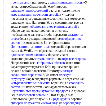
прочные связи
например, у
алюминия валентность
+3
является преобладающей. Устойчивость
одновалентных состояний
растет в подгруппе по
мере снижения
прочности связей
, и у таллия
известны многочисленные соединения, в которых он
одновалентен. Напротив, бор в соединениях всегда
трехвалентен
образование ковалентных связей
в
общем случае может доставить энергию,
необходимую для того, чтобы перевести
электроны
атома
бора в реакционноспособное
возбужденное
состояние
, отвечающее 5р -гибридизации.
Ионизационный потенциал
(первый) бора настолько
высок (8,29 эВ), что образование одной связи с
одновалентным катионом
бора не может
компенсировать
затраты энергии
на
отрыв электрона
.
Направление осей
гибридных облаков
этого типа
характеризуется углами 120°, причем все три оси
лежат в одной плоскости. Поэтому
молекула
соединения
бора типа
ВС1з имеет
плоскую
структуру
. Бор в гидридах формально ведет себя как
четырехвалентный элемент
. Боран ВНз в
свободном
состоянии
неизвестен и обнаружен только как
неустойчивый промежуточный продукт
. Но диборан
ВгНв
исследован детально
. Этот гидрид был
использован для получения и
ряда других
боранов.
Диборан получают
в
чистом виде
из
борогидрида