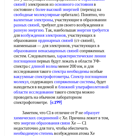
связей
) электронов из
основного состояния
в
состояние с
более высокой энергией
(переход на
свободные молекулярные
орбитали). Понятно, что
валентные электроны
, участвующие в образовании
разных связей
, требуют для своего возбуждения и
разную энергию
. Так, наибольшая
энергия требуется
для
возбуждения электронов
, участвующих в
образовании
ординарных связей
(ст-связей),
наименьшая — для электронов, участвующих в
образовании ненасыщенных связей
сопряженных
систем. Следовательно,
характеристические линии
поглощения
первых будут лежать в области УФ-
спектра с
длиной волны
менее 200 нм, и для
исследования такого
спектра необходимы
особые
вакуумные спектрофотометры
.
Спектр поглощения
молекул
, содержащих
сопряженные системы
, будет
находиться в видимой и
ближней ультрафиолетовой
области исследование
такого спектра можно
проводить на обычном лабораторном
спектрофотометре.
[c.199]
Заметим, что С1 в отличие от Р не
образует
химических соединений
с Хе. Причина лежит в том,
что
энергии образования связи
Хе — С1
недостаточно для того, чтобы обеспечить
необходимую степень
возбуждения атома Хе