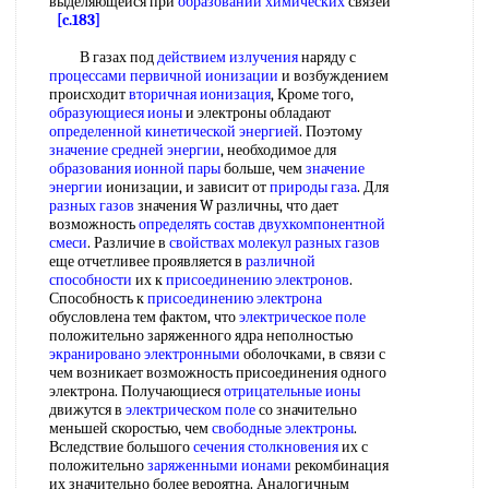
выделяющейся при
образовании химических
связей
[c.183]
В газах под
действием излучения
наряду с
процессами первичной ионизации
и возбуждением
происходит
вторичная ионизация
, Кроме того,
образующиеся ионы
и электроны обладают
определенной кинетической энергией
. Поэтому
значение средней энергии
, необходимое для
образования ионной пары
больше, чем
значение
энергии
ионизации, и зависит от
природы газа
. Для
разных газов
значения W различны, что дает
возможность
определять состав
двухкомпонентной
смеси
. Различие в
свойствах молекул
разных газов
еще отчетливее проявляется в
различной
способности
их к
присоединению электронов
.
Способность к
присоединению электрона
обусловлена тем фактом, что
электрическое поле
положительно заряженного ядра неполностью
экранировано электронными
оболочками, в связи с
чем возникает возможность присоединения одного
электрона. Получающиеся
отрицательные ионы
движутся в
электрическом поле
со значительно
меньшей скоростью, чем
свободные электроны
.
Вследствие большого
сечения столкновения
их с
положительно
заряженными ионами
рекомбинация
их значительно более вероятна. Аналогичным