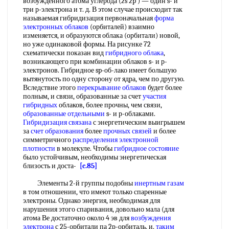
возбужденного атома углерода (2s 2p ) — один s- и
три р-электрона и т. д. В этом случае происходит так
называемая гибридизация первоначальная
форма
электронных облаков
(орбиталей) взаимно
изменяется, и образуются облака (орбитали) новой,
но уже одинаковой формы. На рисунке 72
схематически показан вид
гибридного облака
,
возникающего при комбинации облаков s- и р-
электронов. Гибридное sp-об-лако имеет большую
вытянутость по одну сторону от ядра, чем по другую.
Вследствие этого
перекрывание облаков
будет более
полным, и связи, образованные за счет
участия
гибридных
облаков, более прочны, чем связи,
образованные отдельными
s- и р-облаками.
Гибридизация связана
с энергетическим выигрышем
за
счет образования
более
прочных связей
и более
симметричного
распределения электронной
плотности
в молекуле. Чтобы
гибридное состояние
было устойчивым, необходимы энергетическая
близость и доста-
[c.85]
Элементы 2-й группы подобны
инертным газам
в том отношении, что имеют только спаренные
электроны. Однако энергия, необходимая для
нарушения этого спаривания, довольно мала (для
атома Ве достаточно около 4 эв для
возбуждения
электрона
с 25-орбитали па 2р-орбиталь, и,
таким