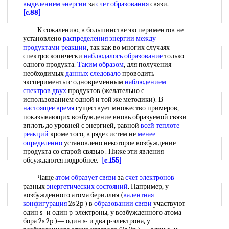
выделением энергии
за
счет образования
связи.
[c.88]
К сожалению, в большинстве экспериментов не
установлено
распределения энергии между
продуктами реакции
, так как во многих случаях
спектроскопически
наблюдалось образование
только
одного продукта.
Таким образом
, для получения
необходимых
данных следовало
проводить
эксперименты с одновременным
наблюдением
спектров
двух
продуктов (желательно с
использованием одной и той же методики). В
настоящее время
существует множество примеров,
показывающих возбуждение вновь образуемой связи
вплоть до уровней с энергией, равной
всей
теплоте
реакций
кроме того, в ряде систем не
менее
определенно
установлено некоторое возбуждение
продукта со старой связью . Ниже эти явления
обсуждаются подробнее.
[c.155]
Чаще
атом образует связи
за
счет электронов
разных
энергетических состояний
. Например, у
возбужденного атома бериллия (
валентная
конфигурация
2s 2p ) в
образовании связи
участвуют
один s- и один р-электроны, у возбужденного атома
бора 2s 2p )— один s- и два р-электрона, у