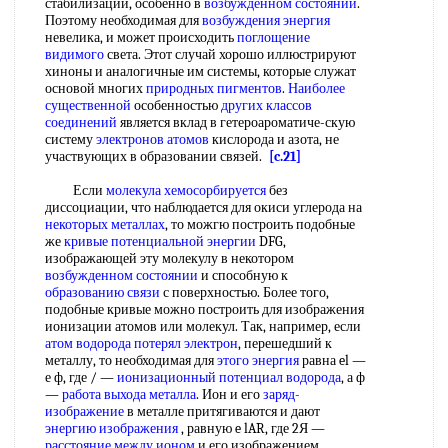
стабилизации, особенно в
возбужденном состоянии
.
Поэтому необходимая для
возбуждения энергия
невелика, и может происходить
поглощение
видимого
света. Этот случай хорошо иллюстрируют
хиноны и аналогичные им системы, которые служат
основой многих
природных пигментов
.
Наиболее
существенной
особенностью
других классов
соединений
является вклад в гетероароматиче-скую
систему
электронов атомов
кислорода и азота, не
участвующих в образовании связей.
[c.21]
Если
молекула хемосорбируется
без
диссоциации, что наблюдается для окиси углерода на
некоторых металлах
, то можгю построить подобные
же
кривые потенциальной энергии
DFG,
изображающей эту молекулу в некотором
возбужденном состоянии
и способную к
образованию связи
с поверхностью. Более того,
подобные кривые можно построить для изображения
ионизации атомов или молекул. Так, например, если
атом водорода
потерял электрон
, перешедший к
металлу, то необходимая для
этого энергия
равна el —
е ф, где / —
ионизационный потенциал водорода
, а ф
—
работа выхода металла
. Ион и его
заряд-
изображение
в металле притягиваются и дают
энергию изображения
, равную e lAR, где 2Я —
расстояние между ионом
и его изображением.