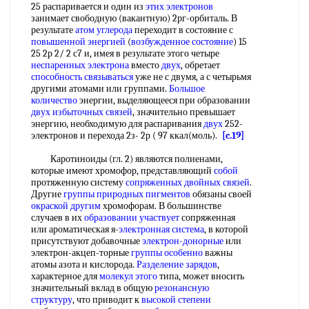
25 распаривается и один из
этих электронов
занимает свободную (вакантную) 2рг-орбиталь. В
результате
атом углерода
переходит в состояние с
повышенной энергией
(
возбужденное состояние
) 15
25 2р 2/ 2 с7 и, имея в результате этого четыре
неспаренных электрона
вместо
двух
, обретает
способность связываться
уже не с двумя, а с четырьмя
другими атомами или группами.
Большое
количество
энергии, выделяющееся при образовании
двух
избыточных связей
, значительно превышает
энергию, необходимую для распаривания
двух
252-
электронов и перехода 2з- 2р ( 97 ккал(моль).
[c.19]
Каротиноиды (гл. 2) являются полиенами,
которые имеют хромофор, представляющий
собой
протяженную систему
сопряженных двойных связей
.
Другие
группы природных пигментов
обязаны своей
окраской другим
хромофорам. В большинстве
случаев в их
образовании участвует
сопряженная
или ароматическая я-
электронная система
, в которой
присутствуют добавочные
электрон-донорные
или
электрон-акцеп-торные
группы особенно
важны
атомы азота и кислорода.
Разделение зарядов
,
характерное для
молекул этого
типа, может вносить
значительный вклад в общую
резонансную
структуру
, что приводит к
высокой степени