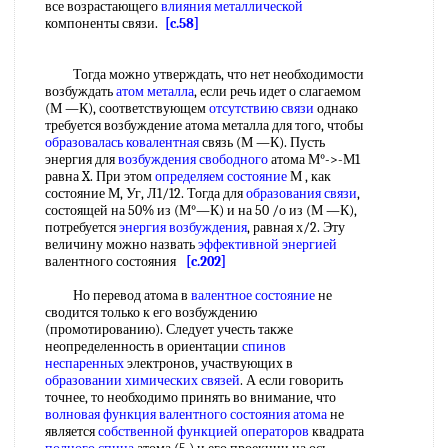
все возрастающего
влияния металлической
компоненты связи.
[c.58]
Тогда можно утверждать, что нет необходимости
возбуждать
атом металла
, если речь идет о слагаемом
(М —К), соответствующем
отсутствию связи
однако
требуется возбуждение атома металла для того, чтобы
образовалась ковалентная
связь (М —К). Пусть
энергия для
возбуждения свободного
атома М°->-М1
равна X. При этом
определяем состояние
М , как
состояние М, Уг, Л1/12. Тогда для
образования связи
,
состоящей на 50% из (М°—К) и на 50 /о из (М —К),
потребуется
энергия возбуждения
, равная х/2. Эту
величину можно назвать
эффективной энергией
валентного состояния
[c.202]
Но перевод атома в
валентное состояние
не
сводится только к его возбуждению
(промотированию). Следует учесть также
неопределенность в ориентации
спинов
неспаренных
электронов, участвующих в
образовании химических связей
. А если говорить
точнее, то необходимо принять во внимание, что
волновая функция валентного
состояния атома
не
является
собственной функцией операторов
квадрата