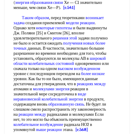
(
энергия образования связи
Хе — С1 значительно
меньше, чем связи Хе—Р).
[c.541]
Таким образом
, перед теоретиками
возникает
задача
создания приемлемой
модели реакции
.
Однако хотя
некоторые гипотезы
и были выдвинуты
Дж. Поляни [25] и Смитом [26], вполне
удовлетворительного
решения этой
задачи получено
не было и остается ожидать
получения новых
более
точных
данных. В частности, значительно большее
разрешение во времени необходимо для того, чтобы
установить, образуются ли молекулы АВ в
широкой
области
колебательных состояний
одновременно или
сначала только на одном
высоком возбужденном
уровне с последующим переходом на
более низкие
уровни. Как бы то ни было, имеющиеся данные
достаточны для утверждения, что в
реакциях между
атомами и
молекулами энергия
реакции в
значительной мере сосредоточена в
виде
неравновесной
колебательной энергии
в продукте,
содержащем вновь
образованную связь
. Не будет ли
слишком смело распространить эту закономерность
на
реакции между
радикалами и молекулами Если
нет, то это могло бы объяснить преимущественно
колебательное возбуждение
радикала НО2 в
упомянутой
выше реакции
этана.
[c.568]