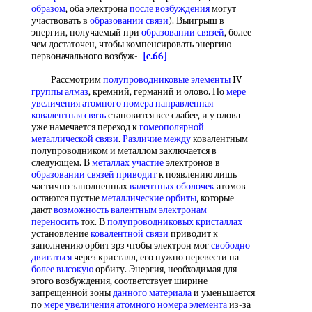
образом
, оба электрона
после возбуждения
могут
участвовать в
образовании связи
). Выигрыш в
энергии, получаемый при
образовании связей
, более
чем достаточен, чтобы компенсировать энергию
первоначального возбуж-
[c.66]
Рассмотрим
полупроводниковые элементы
IV
группы алмаз
, кремний, германий и олово. По
мере
увеличения
атомного номера
направленная
ковалентная связь
становится все слабее, и у олова
уже намечается переход к
гомеополярной
металлической связи
.
Различие между
ковалентным
полупроводником и металлом заключается в
следующем. В
металлах участие
электронов в
образовании связей приводит
к появлению лишь
частично заполненных
валентных оболочек
атомов
остаются пустые
металлические орбиты
, которые
дают
возможность валентным
электронам
переносить
ток. В
полупроводниковых кристаллах
установление
ковалентной связи
приводит к
заполнению орбит зрз чтобы электрон мог
свободно
двигаться
через кристалл, его нужно перевести на
более высокую
орбиту. Энергия, необходимая для
этого возбуждения, соответствует ширине
запрещенной зоны
данного материала
и уменьшается
по
мере увеличения
атомного номера элемента
из-за