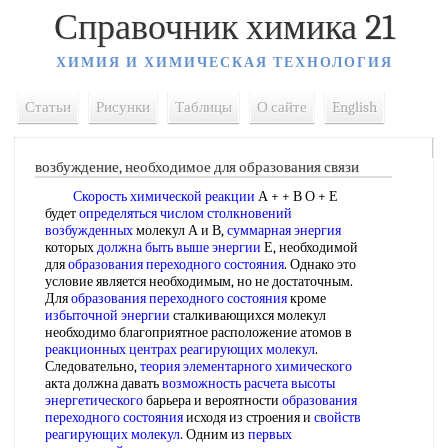
Справочник химика 21
ХИМИЯ И ХИМИЧЕСКАЯ ТЕХНОЛОГИЯ
Статьи
Рисунки
Таблицы
О сайте
English
возбуждение, необходимое для образования связи
Скорость химической реакции
А + + В О + Е
будет
определяться числом
столкновений
возбужденных
молекул А и В,
суммарная энергия
которых
должна быть
выше энергии
Е, необходимой
для
образования переходного состояния
. Однако это
условие является необходимым, но не достаточным.
Для
образования переходного состояния
кроме
избыточной энергии
сталкивающихся молекул
необходимо благоприятное расположение атомов в
реакционных центрах
реагирующих молекул
.
Следовательно,
теория элементарного химического
акта должна давать
возможность расчета
высоты
энергетического
барьера и вероятности
образования
переходного состояния
исходя из строения и
свойств
реагирующих молекул
. Одним из
первых