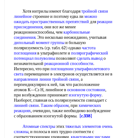
Хотя нитрилы имеют благодаря
тройной связи
линейное
строение и поэтому едва ли
можно
ожидать
пространственных препятствий
для
реакции
присоединения
, они все же менее
реакционноспособны, чем
карбонильные
соединения
. Это несколько неожиданно, учитывая
дипольный момент группы
и большую
поляризуемость (ср. табл. 62) однако
частота
поглощения
в ультрафиолете и
полярографический
потенциал полуволны
позволяют
сделать вывод
о
незначительной
реакционной способности
.
Интересно, что при
поглощении ультрафиолетового
света
перемещение я-электронов осуществляется не в
направлении линии
тройной связи
, а
перпендикулярно к ней, так что расположение
атомов К—Сз Н, линейное в
основном состоянии
,
при возбуждении принимает
изогнутую форму
.
Наоборот, главная ось поляризуемости совпадает с
линией связи
.
Таким образом
, при
химических
реакциях
, очевидно, также необходимо возбуждение
с образованием изогнутой формы.
[c.338]
Атомные спектры
этих
тяжелых элементов
очень
сложны
, и полосы в них трудно соотнести с
соответствующими уровнями,
квантовыми числами