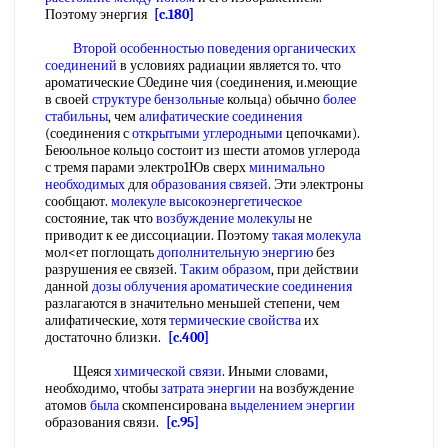
Поэтому энергия
[c.180]
Второй особенностью поведения
органических
соединений
в условиях радиации является то. что
ароматические С0едине чия (соединения, и.меющие
в своей
структуре бензольные
кольца) обычно
более
стабильны
, чем
алифатические соединения
(соединения с
открытыми углеродными
цепочками).
Беюольное кольцо состоит из шести атомов углерода
с тремя парами электро1Юв сверх
минимально
необходимых
для
образования связей
. Эти электроны
сообщают.
молекуле высокоэнергетическое
состояние, так что
возбуждение молекулы
не
приводит к ее диссоциации. Поэтому
такая молекула
мол<ет поглощать
дополнительную энергию
без
разрушения ее связей.
Таким образом
, при действии
данной
дозы облучения
ароматические соединения
разлагаются в значительно меньшей степени, чем
алифатические, хотя
термические свойства
их
достаточно близки.
[c.400]
Щеяся
химической связи
. Иными словами,
необходимо, чтобы
затрата энергии
на возбуждение
атомов
была
скомпенсирована
выделением энергии
образования связи.
[c.95]