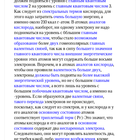
должен подняться с уровня с
главным квантовым
числом
2 на уровень с
главным квантовым числом
3.
Как следует из
спектральных термов
кислорода, для
этого надо затратить
очень большую
энергию, а
именно около 210 ккал г-атом. В атомах
аналогов
кислорода
, наоборот, ни одному электрону не надо
подниматься на уровень с ббльшим
главным
квантовым числом
, чтобы стало
возможным
образование
более
двух
гомеополярных
главных
валентных связей
, так как в сипу
большего значения
главного квантового числа
внешние энергетические
уровни этих атомов могут содержать больше восьми
электронов. Впрочем, и в атомах
аналогов кислорода
,
чтобы они проявили
валентность больше
двух
,
электроны
должны быть
подняты на
более высокий
энергетический уровень
, но не с большим
главным
квантовым числом
, а всего лишь на уровень с
большим
побочным квантовым числом
, а именно на
-уровень. Если образуются две
валентные связи
,
такого перехода
электронов не происходит,
поскольку, как следует из спектров, и у кислорода и у
его аналогов
основному состоянию
атомов
соответствует
триплетный терм
( Рг)-Это значит, что
атомы кислорода и его аналогов в
основном
состоянии
содержат два
неспаренных электрона
.
Следовательно, они могут проявлять валентность два,
не требуя какой-либо
энергии возбуждения
, кроме