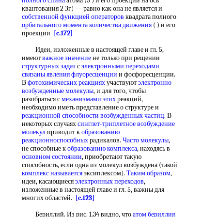
полного спина
атома (5 ) и его проекции на ось
квантования 2 Зг) — равно как она не является и
собственной функцией операторов
квадрата полного
орбитального момента количества движения
( ) и его
проекции
[c.172]
Идеи, изложенные в настоящей главе и гл. 5,
имеют
важное значение
не только при рещении
структурных задач
с
электронными переходами
связаны
явления флуоресценции
и фосфоресценции.
В
фотохимических реакциях
участвуют
электронно
возбужденные молекулы
, и для того, чтобы
разобраться с
механизмами этих
реакций,
необходимо иметь представление о структуре и
реакционной способности
возбужденных частиц
. В
некоторых случаях
синглет-триплетное
возбуждение
молекул
приводит к
образованию
реакционноспособных
радикалов.
Часто молекулы
,
не способные к
образованию комплекса
, находясь в
основном состоянии
, приобретают такую
способность, если одна из молекул возбуждена (такой
комплекс называется
эксиплексом).
Таким образом
,
идеи, касающиеся
электронных переходов
,
изложенные в настоящей главе и гл. 5, важны для
многих областей.
[c.123]
Бериллий. Из рис. 1.34 видно, что
атом бериллия