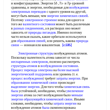
и конфигурациями. Энергии 5f-, 7з- и 7р-уровней
сравнимы, и энергии, необходимые для
возбуждения
электронных переходов
с одного уровня на другой,
могут быть меньше, чем
энергии химических связей
.
Поэтому
электронное строение
нона для одного и
того же
валентного состояния
может быть различным
в
разных соединениях
, а в растворах оно может
зависеть от
природы лигандов
. Именно поэтому
часто нельзя сказать, какие орбитали используются
для
образования связей
, или решить, какова
природа
связи
— ионная или ковалентная.
[c.535]
Электронные структуры
возбужденных атомов.
Поскольку валентность атома зависит ог числа
неспаренных электронов
, полезно рассмотреть
структуры атомов
в
возбужденном состоянии
.
Процесс перехода электрона
на
более высокий
энергетический подуровень
или уровень (т. е.
процесс возбуждения
) требует
затраты энергии
. При
образовании химической связи
происходит
выделение энергии
. Для того чтобы
химическая связь
была
устойчивой, необходимо, чтобы
увеличение
энергии
атома за счет возбуждения было
меньше
энергии
образующейся химической связи
. Иными
словами, необходимо, чтобы
затрата энергии
на
возбуждение атомов
была
скомпенсирована