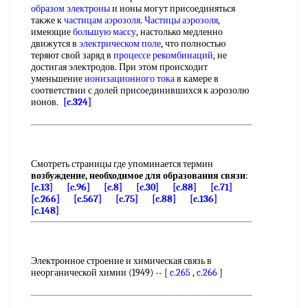
образом электроны
и ионы могут присоединяться
также к
частицам аэрозоля
.
Частицы аэрозоля
,
имеющие
большую массу
, настолько медленно
движутся в
электрическом поле
, что полностью
теряют свой заряд в
процессе рекомбинаций
, не
достигая электродов. При этом происходит
уменьшение
ионизационного тока
в камере в
соответствии с долей присоединившихся к аэрозолю
ионов.
[c.324]
Смотреть страницы где упоминается термин
возбуждение, необходимое для образования связи
:
[c.13]
[c.96]
[c.8]
[c.30]
[c.88]
[c.71]
[c.266]
[c.567]
[c.75]
[c.88]
[c.136]
[c.148]
Электронное строение и химическая связь в
неорганической химии (1949) -- [
c.265
,
c.266
]