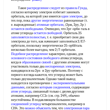
Такое
распределение следует
из
правила Гунда
,
согласно которому электрон избегает занимать
орбиталь, на которой уже имеется
один электрон
, до
тех пор, пока
другие энергетически
равноценные (т.
е. вырожденные)
атомные орбитали
, (2рж, 2ру, 2р )
остаются свободными
. Очевидно, что 2рг-орби-таль в
атоме углерода
остается свободной
. Орбиталь 25
заполняется полностью
, т. е. приобретает свои два
электрона до того, как начинают заполняться 2/Е7-
орбптали, поскольку энергетически 25-орбйталь
несколько более выгодна, чем 2/7-орбитали.
Подобное распределение
характерно, однако, для
основного состояния свободного
атома углерода,
когда в
образовании связей
с другими атомами могут
участвовать только два
неспаренных электрона
,
находящихся на 2рх- и 2ру-орбиталях. Поэтому с
первого взгляда кажется, что углерод может быть
только двухвалентным. Однако такой вывод
находится в противоречии с
экспериментальными
данными
, согласно
которым соединения
, содержащие
атом углерода
, связанный только с двумя другими
атомами, например СС1з (см. стр. 249), обычно
неустойчивы. В подавляющем большинстве
соединений углерод
четырехвалентен, например в
СН4. Это
можно объяснить
тем, что
электронная пара