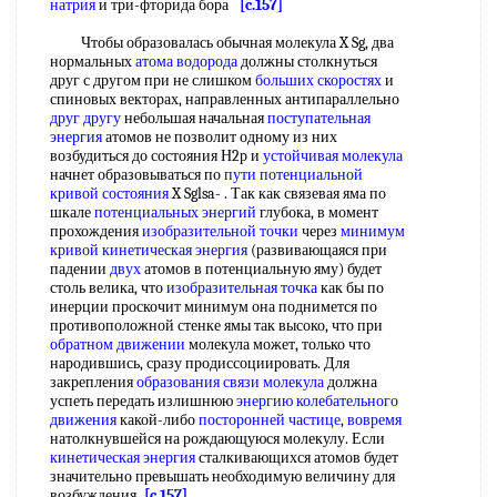
натрия
и три-фторида бора
[c.157]
Чтобы образовалась обычная молекула X Sg, два
нормальных
атома водорода
должны столкнуться
друг с другом при не слишком
больших скоростях
и
спиновых векторах, направленных антипараллельно
друг другу
небольшая начальная
поступательная
энергия
атомов не позволит одному из них
возбудиться до состояния Н2р и
устойчивая молекула
начнет образовываться по
пути потенциальной
кривой состояния
X Sglsa- . Так как связевая яма по
шкале
потенциальных энергий
глубока, в момент
прохождения
изобразительной точки
через
минимум
кривой
кинетическая энергия
(развивающаяся при
падении
двух
атомов в потенциальную яму) будет
столь велика, что
изобразительная точка
как бы по
инерции проскочит минимум она поднимется по
противоположной стенке ямы так высоко, что при
обратном движении
молекула может, только что
народившись, сразу продиссоциировать. Для
закрепления
образования связи молекула
должна
успеть передать излишнюю
энергию колебательного
движения
какой-либо
посторонней частице
,
вовремя
натолкнувшейся на рождающуюся молекулу. Если
кинетическая энергия
сталкивающихся атомов будет
значительно превышать необходимую величину для
возбуждения
[c.157]