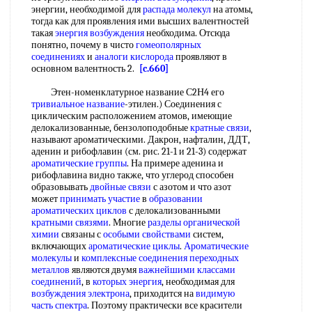
энергии, необходимой для
распада молекул
на атомы,
тогда как для проявления ими высших валентностей
такая
энергия возбуждения
необходима. Отсюда
понятно, почему в чисто
гомеополярных
соединениях
и
аналоги кислорода
проявляют в
основном валентность 2.
[c.660]
Этен-номенклатурное название С2Н4 его
тривиальное название
-этилен.) Соединения с
циклическим расположением атомов, имеющие
делокализованные, бензолоподобные
кратные связи
,
называют ароматическими. Дакрон, нафталин, ДДТ,
аденин и рибофлавин (см. рис. 21-1 и 21-3) содержат
ароматические группы
. На примере аденина и
рибофлавина видно также, что углерод способен
образовывать
двойные связи
с азотом и что азот
может
принимать участие
в
образовании
ароматических циклов
с делокализованными
кратными связями
. Многие
разделы органической
химии
связаны с
особыми свойствами
систем,
включающих
ароматические циклы
.
Ароматические
молекулы
и
комплексные соединения переходных
металлов
являются двумя
важнейшими классами
соединений
, в
которых энергия
, необходимая для
возбуждения электрона
, приходится на
видимую
часть спектра
. Поэтому практически все красители