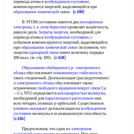
перевода атома в
возбужденное состояние
,
компенсируются энергией, выделяющейся при
образовании химической
связи.
[c.100]
В ЭТОМ состоянии имеется два
неспаренных
электрона
, т. е.
атом бериллия
проявляет валентность,
равную двум.
Затраты энергии
, необходимой для
перевода атома в
возбужденное состояние
, с
избытком компенсируются энергией, выделяющейся
при
образовании химической связи
(вспомним, что
энергия
одинарной связи
имеет величину порядка
100 ккал, см. стр. 120).
[c.158]
Образование обобщенного
р -
электронного
облака
обусловливает
повышенную стабильность
таких соединений. Делокализация (рассредоточение)
л-
электронного облака
обусловливает также
ограничение
свободного вращения вокруг связи
Са
—Сз, ЧТО определяется
копланарностью молекулы
,
необходимой для
параллельного расположен
ния
всех четырех атомных р-орбиталей. Существенное
влияние оказывает
делокализация на
возбужденное
состояние
молекулы и ее реакционную способность.
[c.136]
Предположим, что один из
электронов
валентной
зоны удален
из кристалла. При этом