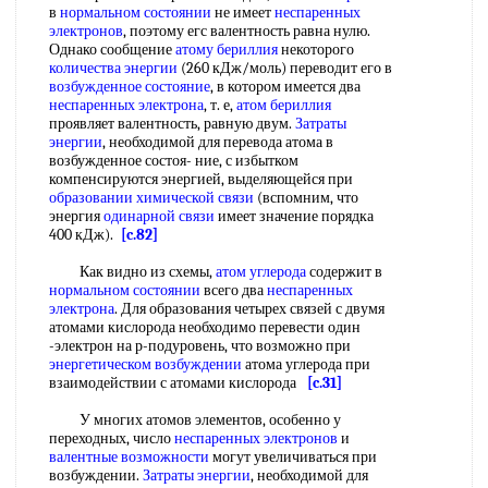
в
нормальном состоянии
не имеет
неспаренных
электронов
, поэтому егс валентность равна нулю.
Однако сообщение
атому бериллия
некоторого
количества энергии
(260 кДж/моль) переводит его в
возбужденное состояние
, в котором имеется два
неспаренных электрона
, т. е,
атом бериллия
проявляет валентность, равную двум.
Затраты
энергии
, необходимой для перевода атома в
возбужденное состоя- ние, с избытком
компенсируются энергией, выделяющейся при
образовании химической связи
(вспомним, что
энергия
одинарной связи
имеет значение порядка
400 кДж).
[c.82]
Как видно из схемы,
атом углерода
содержит в
нормальном состоянии
всего два
неспаренных
электрона
. Для образования четырех связей с двумя
атомами кислорода необходимо перевести один
-электрон на р-подуровень, что возможно при
энергетическом возбуждении
атома углерода при
взаимодействии с атомами кислорода
[c.31]
У многих атомов элементов, особенно у
переходных, число
неспаренных электронов
и
валентные возможности
могут увеличиваться при
возбуждении.
Затраты энергии
, необходимой для