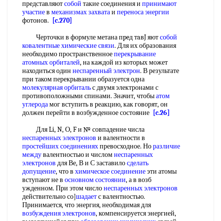
представляют
собой
такие соединения и
принимают
участие
в
механизмах захвата
и
переноса энергии
фотонов.
[c.270]
Черточки в формуле метана пpeд тaвJ яют
собой
ковалентные химические связи
. Для их образования
необходимо пространственное
перекрывание
атомных орбиталей
, на каждой из которых может
находиться один
неспаренный электрон
. В результате
при таком перекрывании образуется одна
молекулярная орбиталь
с двумя электронами с
противоположными спинами. Значит, чтобы
атом
углерода
мог вступить в реакцию, как говорят, он
должен перейти в возбужденное состояние
[c.26]
Для Li, N, О, F и № совпадение числа
неспаренных электронов
и валентности в
простейших соединениях
превосходное. Но
различие
между
валентностью и числом
неспаренных
электронов
для Ве, В и С заставило
сделать
допущение
, что в
химическое соединение
эти атомы
вступают не в
основном состоянии
, а в возб
ужденном. При этом число
неспаренных электронов
действительно со]
шадает
с валентностью.
Принимается, что энергия, необходимая для
возбуждения электронов
, компенсируется энергией,