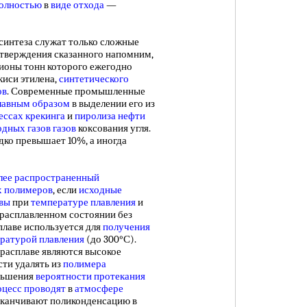
полностью
в
виде отхода
—
синтеза служат только сложные
дтверждения сказанного напомним,
лионы тонн которого ежегодно
киси этилена,
синтетического
ов
. Современные промышленные
лавным образом
в выделении его из
ессах крекинга
и
пиролиза нефти
дных газов газов
коксования угля.
дко превышает 10%, а иногда
лее распространенный
х полимеров
, если
исходные
вы
при
температуре плавления
и
 расплавленном состоянии без
плаве используется для
получения
ратурой плавления
(до 300°С).
 расплаве являются высокое
ти удалять из
полимера
еньшения
вероятности протекания
оцесс проводят
в
атмосфере
Заканчивают поликонденсацию в