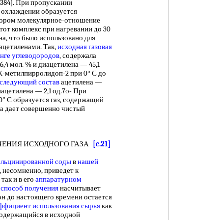
384]. При пропускании
 охлаждении образуется
отором молекулярное-отношение
тот комплекс при нагревании до 30
на, что было использовано для
ацетиленами. Так,
исходная газовая
нге углеводородов
, содержала
6,4 мол. % и диацетилена — 45,1
К-метилпирролидоп-2 при 0° С до
следующий состав
ацетилена —
иацетилена — 2,1 од.7о- При
0" С образуется газ, содержащий
ка дает совершенно чистый
НИЯ ИСХОДНОГО ГАЗА
[c.21]
альцинированной соды
в
нашей
, несомненно, приведет к
, так и в его
аппаратурном
способ получения
насчитывает
 он до настоящего времени остается
ффициент использования сырья
как
 содержащийся в исходной