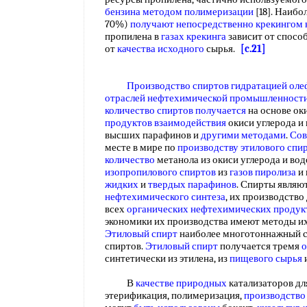
бензина
методом полимеризации
[18]. Наибо
70%)
получают непосредственно
крекингом 
пропилена в
газах крекинга
зависит от способ
от
качества исходного
сырья.
[c.21]
Производство спиртов гидратацией ол
отраслей
нефтехимической промышленност
количество
спиртов получается
на основе ок
продуктов взаимодействия
окиси углерода и
высших парафинов и
другими методами
.
Сов
месте в мире по
производству этилового спи
количество
метанола из окиси углерода и вод
изопропилового спиртов
из
газов пиролиза
и
жидких
и
твердых парафинов
. Спирты являю
нефтехимического синтеза
, их производство
всех
органических нефтехимических продук
экономики их производства имеют методы и
Этиловый спирт
наиболее многотоннажный с
спиртов.
Этиловый спирт
получается тремя
о
синтетически из этилена, из
пищевого сырья
В
качестве природных
катализаторов д
этерификация, полимеризация,
производство