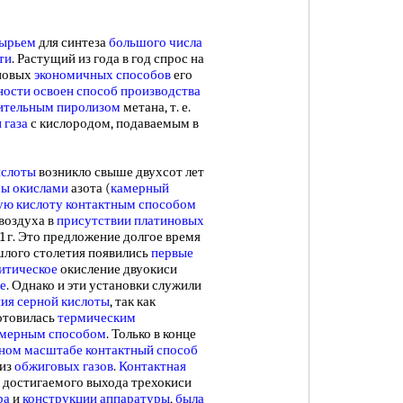
сырьем
для синтеза
большого числа
ти
. Растущий из года в год спрос на
новых
экономичных способов
его
ости освоен
способ производства
ительным пиролизом
метана, т. е.
 газа
с кислородом, подаваемым в
ислоты
возникло свыше двухсот лет
ры окислами
азота (
камерный
ую кислоту контактным способом
воздуха в
присутствии платиновых
1 г. Это предложение долгое время
ошлого столетия появились
первые
итическое
окисление двуокиси
е
. Однако и эти установки служили
ия серной кислоты
, так как
отовилась
термическим
амерным способом
. Только в конце
ном масштабе
контактный способ
 из
обжиговых газов
.
Контактная
 достигаемого выхода трехокиси
ра
и
конструкции аппаратуры
,
была