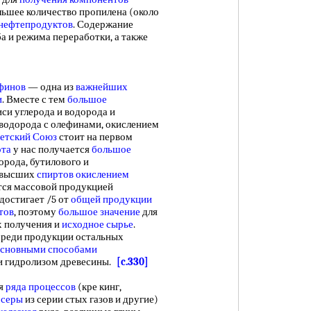
льшее количество пропилена (около
нефтепродуктов
. Содержание
а и режима переработки, а также
ефинов
— одна из
важнейших
и
. Вместе с тем
большое
иси углерода и водорода и
 водорода с олефинами, окислением
етский Союз
стоит на первом
рта
у нас получается
большое
орода, бутилового и
 высших
спиртов окислением
тся массовой продукцией
 достигает /5 от
общей продукции
тов
, поэтому
большое значение
для
х получения и
исходное сырье
.
реди продукции остальных
сновными способами
и гидролизом древесины.
[c.330]
ля
ряда процессов
(кре кинг,
 серы
из серии стых газов и другие)