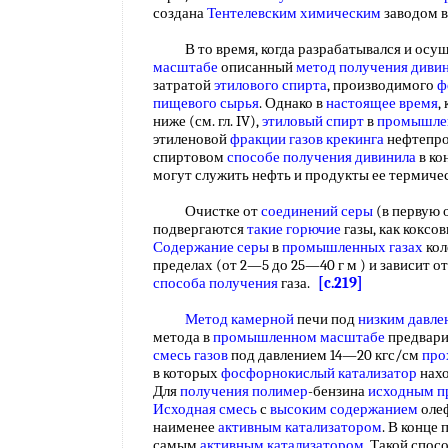
создана
Тентелевским химическим
заводом 
В то время, когда разрабатывался и осущ
масштабе
описанный
метод получения диви
затратой
этилового спирта
, производимого
ф
пищевого сырья
. Однако в
настоящее время
,
ниже (см. гл. IV),
этиловый спирт
в
промышле
этиленовой
фракции газов крекинга
нефтепро
спиртовом
способе получения дивинила
в ко
могут служить нефть и продукты ее термиче
Очистке от
соединений серы
(в первую 
подвергаются
такие горючие
газы, как коксо
Содержание серы
в
промышленных газах
кол
пределах (от 2—5 до 25—40 г м ) и зависит о
способа получения
газа.
[c.219]
Метод камерной
печи под
низким давле
метода в
промышленном масштабе
предвари
смесь газов
под давлением 14—20 кгс/см
про
в которых
фосфорнокислый катализатор
нахо
Для
получения полимер
-бензина
исходным п
Исходная смесь
с
высоким содержанием
олеф
наименее
активным катализатором
. В конце
самым
активным катализатором
. Такой спо