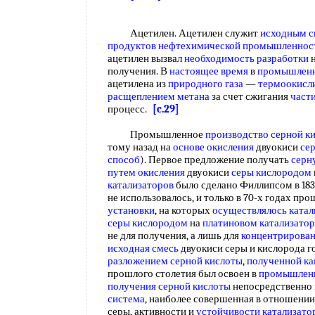
Ацетилен. Ацетилен служит
исходным 
продуктов
нефтехимической промышленнос
ацетилен вызвал
необходимость разработки
получения. В
настоящее время
в
промышленн
ацетилена из
природного газа
—
термоокисл
расщеплением метана
за счет сжигания
части
процесс.
[c.29]
Промышленное
производство серной к
тому назад на
основе окисления
двуокиси
се
способ
). Первое предложение получать
серн
путем окисления
двуокиси
серы кислородом
катализаторов
было сделано Филлипсом в 183
не использовалось, и только в 70-х годах пр
установки
, на которых
осуществлялось катал
серы кислородом
на
платиновом катализатор
не для получения, а лишь для
концентрирован
исходная смесь
двуокиси серы и кислорода г
разложением серной кислоты
,
полученной к
прошлого столетия был освоен в
промышлен
получения серной кислоты
непосредственно
система
, наиболее совершенная в отношении
серы, активности и
устойчивости катализато