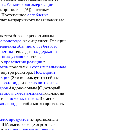
оль
.
Реакция олигомеризации
ь пропилена [16]), поэтому
. Постепенное
ослабление
 счет непрерывного повышения его
ляется более перспективным
го водорода
, чем ацетилен. Реакции
менения обычного
трубчатого
ичества
тепла для
поддержания
нных условиях
очень
 о
проведении реакции
в
этой
проблемы.
Вторым решением
внутри реактора.
Последний
акции
(2) и используется сейчас
о водорода
из
нефтяного сырья
.
одов
Андрус-совым [6], который
затором
смесь аммиака
, кислорода
ли из
коксовых газов
. В смеси
кислорода
, чтобы могла протекать
ских продуктов
из пропилена, в
США имеются еще огромные
 для
получения компонентов