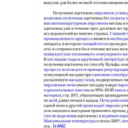
вакууме для более полной отгонки низкомол
Получение ацетилена
пиролизом углево
возможно получение
ацетилена без
затраты 
высокотемпературным пиролизом
метана и е
ацетилена уже в течение трех десятков лет 
исследователей во многих странах.
Главной 
промышленного процесса
является
необходи
аппарата, в котором
газовый поток
проходил
ата) и соприкасался бы в течение весьма мал
поверхностью
теплоемкого огнеупорного ма
В
последние годы
в
зарубежной литературе
п
получения ацетилена по способу Вульфа, осв
процессе
используется принцип
рекуперации
огнеупорной насадки при
сжигании газообра
раскаленную
насадку газов
, подвергаемых п
пиролизные печи
имеют насадку в виде
пара
горизонтальных пластин
из 99%-НОЙ
окиси 
материал
, стр. 107), образующих цилиндрич
по
всей
длине печного канала.
Печи работаю
одной печи в другой
происходит пиролиз
угл
газа оказалось выгодным применять пропан,
(
после выделения
ацетилена) и
водяным пар
Максимальная температура
в печах 1100°,
пе
ата.
[c.441]