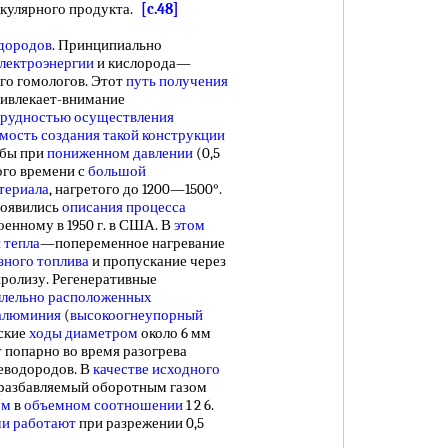
екулярного продукта.
[c.48]
дородов
. Принципиально
электроэнергии
и кислорода—
го гомологов. Этот
путь получения
привлекает-внимание
трудностью
осуществления
мость создания
такой конструкции
 бы при
пониженном давлении
(0,5
ого времени с
большой
териала
, нагретого до 1200—1500°.
оявились
описания процесса
оенному в 1950 г. в США. В
этом
 тепла
—попеременное нагревание
зного топлива
и пропускание через
иролизу. Регенеративные
ллельно расположенных
алюминия
(
высокоогнеупорный
еские
ходы диаметром
около 6 мм
т
попарно во время разогрева
еводородов. В
качестве исходного
 разбавляемый оборотным газом
ом
в
объемном соотношении
1 2 6.
чи работают
при разрежении 0,5