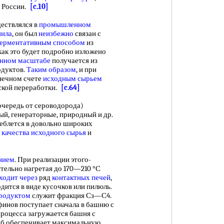
в России.
[c.10]
ествлялся в
промышленном
нила
, он был
неизбежно
связан с
ерментативным способом
из
 как это будет подробно изложено
нном масштабе
получается из
дуктов.
Таким образом
, и при
нечном счете
исходным сырьем
ской переработки.
[c.64]
очередь от сероводорода)
вый, генераторные, природный и др.
еблется в довольно широких
т
качества исходного сырья
и
нием
. При реализации этого-
тельно нагретая до 170—210 °С
ходит через
ряд
контактных печей
,
дится в виде кусочков или пилюль.
родуктом
служит фракция Сз—С4.
инов поступает сначала в башню с
 процесса загружается башня с
соб обеспечивает максимальную