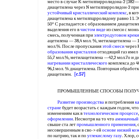
место в случае К-метилпирролидона-2 [382—
диацетилена через N метилпирролидон-2 при
устойчивый кристаллический комплекс
, в к
диацетилена к метилпцрролидону равно 1 1. Э
50° С распадается с образованием диацетиле
выделения его в
чистом виде
из смеси с моно
смесь, полученная при
электродуговом креки
ацетилена — 38,4 мол. %, метилацетилена — 1
мол.%. После пропускания
этой смеси
через 
образования кристаллов
отходящий газ имел
55,7 мол.%, метилацетилена —42,2 мол.7о и д
нагревании кристаллического
комплекса до 4
96,1 мол. % диацетилена. Повторная обработ
диацетилен.
[c.57]
ПРОМЫШЛЕННЫЕ СПОСОБЫ ПОЛУЧЕ
Развитие производства
и потребления
к
стране
будет возрастать с каждым годом, что
изменениям как в
технологическом процессе
оформлении
. Несмотря на то что
аммиачный 
свыше ста лет
промышленного применения
,
несовершенным в сво-> ей
основе низкий
коэ
по натрию, так и по
углекислому газу
. Хлор,