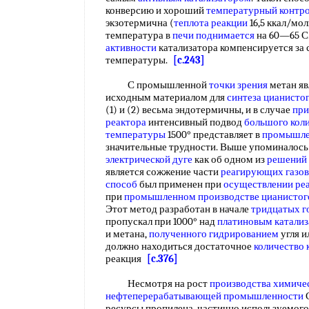
конверсию и хороший
температурный контр
экзотермична (
теплота реакции
16,5 ккал/мол
температура в
печи поднимается
на 60—65 С
активности
катализатора компенсируется за
температуры.
[c.243]
С промышленной
точки зрения
метан яв
исходным материалом для
синтеза цианисто
(1) и (2) весьма эндотермичны, и в случае
при
реактора
интенсивный подвод
большого кол
температуры
1500° представляет в
промышле
значительные трудности. Выше упоминалось
электрической дуге
как об одном из
решений 
является сожжение части
реагирующих газов
способ
был применен при
осуществлении ре
при
промышленном производстве
цианистог
Этот метод разработан в начале
тридцатых г
пропускал при 1000° над
платиновым катали
и метана,
полученного гидрированием
угля и
должно находиться достаточное
количество 
реакция
[c.376]
Несмотря на рост
производства химиче
нефтеперерабатывающей промышленности
ресурсы пропилена, частично используемого