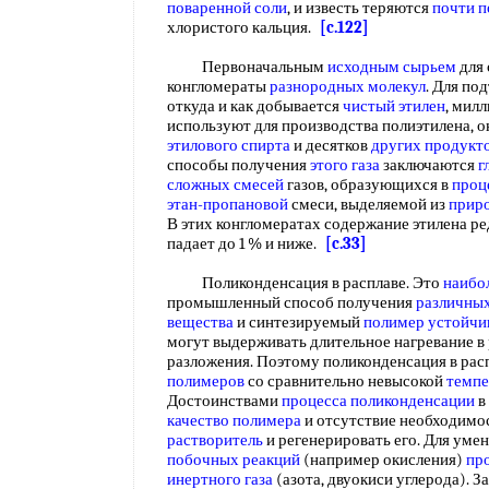
поваренной соли
, и известь теряются
почти 
хлористого кальция.
[c.122]
Первоначальным
исходным сырьем
для 
конгломераты
разнородных молекул
. Для по
откуда и как добывается
чистый этилен
, мил
используют для производства полиэтилена, о
этилового спирта
и десятков
других продукт
способы получения
этого газа
заключаются
г
сложных смесей
газов, образующихся в
проц
этан-пропановой
смеси, выделяемой из
приро
В этих конгломератах содержание этилена ре
падает до 1 % и ниже.
[c.33]
Поликонденсация в расплаве. Это
наибо
промышленный способ получения
различны
вещества
и синтезируемый
полимер устойчи
могут выдерживать длительное нагревание в
разложения. Поэтому поликонденсация в рас
полимеров
со сравнительно невысокой
темпе
Достоинствами
процесса поликонденсации
в
качество полимера
и отсутствие необходимос
растворитель
и регенерировать его. Для ум
побочных реакций
(например окисления)
пр
инертного газа
(азота, двуокиси углерода). 