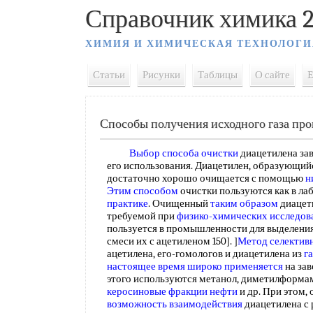
Справочник химика 2
ХИМИЯ И ХИМИЧЕСКАЯ ТЕХНОЛОГИ
Статьи
Рисунки
Таблицы
О сайте
E
Способы получения исходного газа п
Выбор способа очистки
диацетилена за
его использования. Диацетилен, образующий
достаточно хорошо очищается с помощью
н
Этим способом
очистки пользуются как в ла
практике
. Очищенный
таким образом
диацет
требуемой при
физико-химических исследов
пользуется в промышленности для выделения
смеси их с ацетиленом 150]. ]
Метод селектив
ацетилена, его-гомологов и диацетилена из
г
настоящее время
широко применяется
на зав
этого используются метанол, диметилформам
керосиновые фракции нефти
и др. При этом,
возможность взаимодействия
диацетилена с 