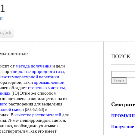
1
Я
nglish
ромышленные
ПОИСК
висит от
метода получения
и цели
ся при
пиролизе природного газа
,
изкотемпературной перегонки
.
бораторной, так и
промышленной
илен обладает
степенью-чистоты
,
аниях
[Ю] Этим же способом
 диацетилена и винилацетилена из
Смотрите
ного
растворения для выделения
азовой смеси
[50, 62, 63] в
одах. В
качестве растворителей
для
ПРОМЫШЛ
ид, N-ме-тилпирролидон, ацетон,
 однако, необходимо учитывать
Получение 
растворителем, как это имеет