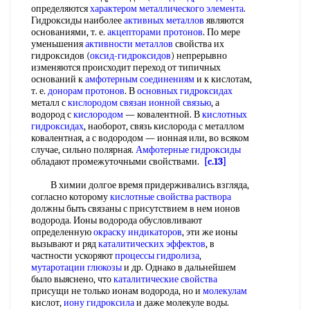
определяются
характером металлического
элемента
.
Гидроксиды наиболее
активных металлов
являются
основаниями, т. е.
акцепторами протонов
. По мере
уменьшения
активности металлов
свойства их
гидроксидов (
оксид-гидроксидов
) непрерывно
изменяются происходит переход от типичных
оснований к
амфотерным соединениям
и к кислотам,
т. е.
донорам протонов
. В
основных гидроксидах
металл с
кислородом связан
ионной связью
, а
водород с
кислородом
— ковалентной. В
кислотных
гидроксидах
, наоборот, связь кислорода с металлом
ковалентная, а с водородом — ионная или, во всяком
случае, сильно полярная.
Амфотерные гидроксиды
обладают промежуточными свойствами.
[c.13]
В химии долгое время придерживались взгляда,
согласно которому
кислотные свойства раствора
должны быть связаны с присутствием в нем ионов
водорода. Ионы водорода обусловливают
определенную
окраску индикаторов
, эти же ионы
вызывают и ряд
каталитических эффектов
, в
частности ускоряют
процессы гидролиза
,
мутаротации глюкозы
и др. Однако в дальнейшем
было выяснено, что
каталитические свойства
присущи не только ионам водорода, но и
молекулам
кислот,
иону гидроксила
и даже молекуле воды.