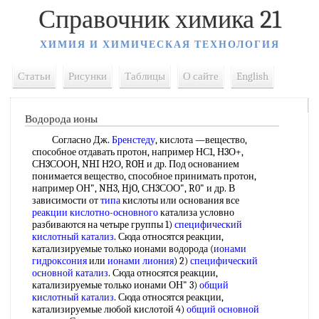
Справочник химика 21
ХИМИЯ И ХИМИЧЕСКАЯ ТЕХНОЛОГИЯ
Статьи
Рисунки
Таблицы
О сайте
English
Водорода ионы
Согласно Дж.
Бренстеду
, кислота —вещество,
способное отдавать протон, например НС1, Н3О+,
СН3СООН, NHI Н2О, ROH и др. Под основанием
понимается вещество, способное принимать протон,
например ОН", NH3, HjO, СН3СОО", R0" и др. В
зависимости от
типа
кислоты или основания все
реакции кислотно-основного
катализа условно
разбиваются на четыре группы 1)
специфический
кислотный катализ
. Сюда относятся реакции,
катализируемые только ионами водорода (
ионами
гидроксония
или
ионами лиония
) 2)
специфический
основной катализ
. Сюда относятся реакции,
катализируемые только ионами ОН" 3)
общий
кислотный катализ
. Сюда относятся реакции,
катализируемые любой кислотой 4)
общий основной