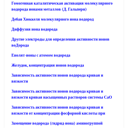
Гомогенная каталитическая активация молекулярного
водорода ионами металлов (Д. Гальперн)
Дебая Хюккеля молекулярного иона водород
Диффузия иона водорода
Другие электроды для определения активности ионов
воДорода
Енолят-ионы с атомом водорода
Желудок, концентрация ионов водорода
Зависимость активности ионов водорода кривая и
вязкости
Зависимость активности ионов водорода кривая и
вязкости кривая насыщенных растворов системы СаО
Зависимость активности ионов водорода кривая и
вязкости от концентрации фосфорной кислоты при
Замещение водорода (гидрид-иона) аминогруппой