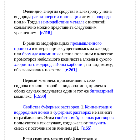
Очевидно, энергия сродства к электрону у иона
водорода
равна
энергии ионизации
атома
водорода
ион.н- Тогда
взаимодействие металла
с кислотой
схематично можно представить следующим
уравнением
[c.118]
В ранних модификациях
промышленного
процесса
изомеризация осуществлялась иа хлориде
или
бромиде алюминия
с использованием в качестве
промоторов небольшого количества алкена и сухого
хлористого водорода
.
Ионы карбония
, по-видимому,
образовывались по схеме
[c.261]
Первый комплекс присоединяет к себе
гидроксил-ион, второй— водород-ион, причем в
обоих случаях получается один и тот же
биполярный
комплекс
[c.550]
Свойства буферных растворов
. 1.
Концентрация
водородиыл ионов
в
буферных растворах
не зависит
от разбавления. Этим
свойством буферных растворов
пользуются в тех случаях, когда желают
получить
смесь с постоянным значением pH.
[c.55]
Если сравнить между собой расстояния,