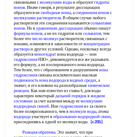
связанными с
молекулами воды
и образуют
гидраты
ионов
. Иначе говоря, в результате диссоциации
образуются не
свободные ионы
, а
соединения ионов
с
молекулами растворителя
. В общем случае любого
растворителя эти соединения называются
сольватами
ионов
. Но в
уравнениях диссоциации
обычно пишут
формулы ионов
, а не их гидратов или
сольватов
, тем
более что
число молекул
растворителя, связанных с
ионами, изменяется в зависимости от
концентрации
раствора
и других условий. Однако, поскольку всегда
образуется
моногидрат
иона водорода — ион
гидроксония
Н3О+, рекомендуется все же указывать
его формулу, а не изолированного иона водорода.
Тем более, что с образованием и разрушением
иона
гидроксония
связана исключительно высокая
подвижность иона водорода
в
водных средах
, а
значит, и его влияние на разнообразные
химические
реакции
. Как нам известно из главы 4, для воды
характерен некоторый
дальний порядок
в
жидком
состоянии
за счет наличия между ее
молекулами
водородных связей
. Ион
гидроксония
из-за своего
более поляризованного, чем в
молекуле воды
, атома
водорода
участвует в
образовании водородной связи
,
присоединяясь к одной из молекул воды
[c.235]
Реакция обратима
. Это значит, что при