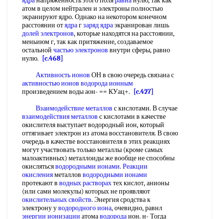
ядра
напряженность этого поля
равна
нулю, так как
атом в целом нейтрален и электроны полностью
экранируют ядро. Однако на некотором конечном
расстоянии от
ядра
г
заряд ядра
экранирован лишь
долей электронов
, которые находятся на расстоянии,
меньиюм г, так как притяжение, создаваемое
остальной
частью электронов
внутри сферы, равно
нулю.
[c.468]
Активность ионов
ОН в свою очередь связана с
активностью ионов водорода ионным
произведением воды аон- == КУац+.
[c.427]
Взаимодействие металлов
с кислотами. В случае
взаимодействия металлов
с кислотами в качестве
окислителя выступает водородный ион, который
оттягивает электрон из атома восстановителя. В свою
очередь в качестве восстановителя в этих реакциях
могут участвовать только металлы (кроме самых
малоактивных) металлоиды же вообще не способны
окисляться
водородными ионами
.
Реакции
окисления
металлов
водородными ионами
протекают в
водных растворах
тех кислот, анионы
(или сами молекулы) которых не проявляют
окислительных свойств
. Энергия сродства к
электрону у
водородного иона
, очевидно, равнл
энергии ионизации
атома
водорода
ион. н- Тогда