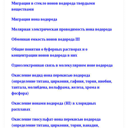
Миграция в стекло ионов водорода твердыми
веществами
Миграция иона водорода
Молярная электрическая проводимость иона водорода
Обменная емкость ионов водорода III
Общие понятия о буферных растворах и о
концентрации ионов водорода в них
Одноэлектронная связь в молекулярном ионе водорода
Окисление иодид-иона перекисью водорода
(определение титана, циркония, гафния, тория, ниобия,
тантала, молибдена, вольфрама, железа, хрома и
фосфора)
Окисление ионами водорода (HI) в хлоридных
расплавах
Окисление тиосульфат-иона перекисью водорода
(определение титана, циркония, тория, ванадия,