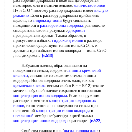
растворении дихромата в воде всегда образуется
некоторое, хотя и незначительное,
количество ионов
Н+ и СгО " поэтому раствор дихромата имеет
кислую
реакцию
. Если к раствору дихромата прибавлять
щелочь, то
гидроксид-ионы
будут связывать
находящиеся и
растворе ионы водорода
, равновесие
смещается влево и в результате
дихромат
превращается в хромат. Таким образом, в
присутствии избытка
гидроксид-ионов
в растворе
практически существуют только ионы СгО , т. е.
хромат, а при избытке ионов водорода — ионы СггО
, т. е. дихромат.
[c.513]
Набухшая пленка, образовавшаяся на
поверхности стекла, содержит
анионы кремневой
кислоты
, связанные со скелетом стекла, и ионы
водорода. Ионов водорода очень мало, так как
кремневая кислота
весьма слабая К = = 10" 2) тем не
менее в набухшей пленке сохраняется постоянная
концентрация ионов водорода
. Если в наружном
растворе изменится
концентрация водородных
ионов
, то потенциал на поверхности стекла при
неизменной
концентрации ионов водорода
в
стеклянной
мембране будет функцией только
концентрации ионов водорода
в растворе
[c.422]
Свойства гидроксидов (
оксид-гидроксидов
)