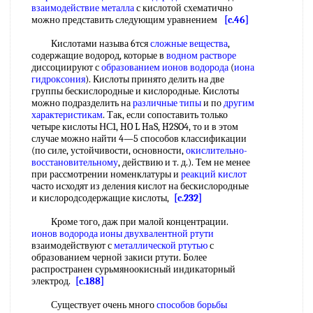
взаимодействие металла
с кислотой схематично
можно представить следующим уравнением
[c.46]
Кислотами называ 6тся
сложные вещества
,
содержащие водород, которые в
водном растворе
диссоциируют с
образованием ионов
водорода
(
иона
гидроксония
). Кислоты принято делить на две
группы бескислородные и кислородные. Кислоты
можно подразделить на
различные типы
и по
другим
характеристикам
. Так, если сопоставить только
четыре кислоты НС1, HO L HaS, H2SO4, то и в этом
случае можно найти 4—5 способов классификации
(по силе, устойчивости, основности,
окислительно-
восстановительному
, действию и т. д.). Тем не менее
при рассмотрении номенклатуры и
реакций кислот
часто исходят из деления кислот на бескислородные
и кислородсодержащие кислоты,
[c.232]
Кроме того, даж при малой концентрации.
ионов водорода ионы
двухвалентной ртути
взаимодействуют с
металлической ртутью
с
образованием черной закиси ртути. Более
распространен сурьмяноокисный индикаторный
электрод.
[c.188]
Существует очень много
способов борьбы