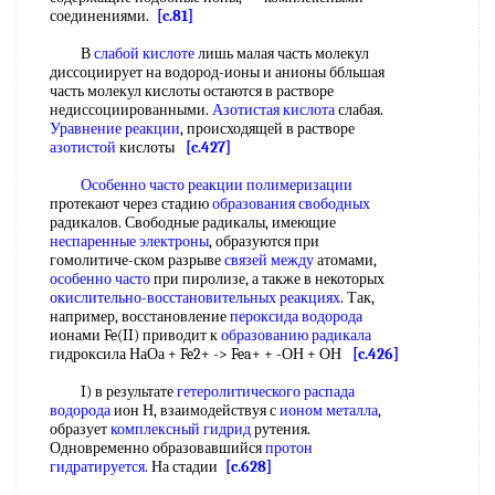
соединениями.
[c.81]
В
слабой кислоте
лишь малая часть молекул
диссоциирует на водород-ионы и анионы ббльшая
часть молекул кислоты остаются в растворе
недиссоциированными.
Азотистая кислота
слабая.
Уравнение реакции
, происходящей в растворе
азотистой
кислоты
[c.427]
Особенно часто
реакции полимеризации
протекают через стадию
образования свободных
радикалов. Свободные радикалы, имеющие
неспаренные электроны
, образуются при
гомолитиче-ском разрыве
связей между
атомами,
особенно часто
при пиролизе, а также в некоторых
окислительно-восстановительных реакциях
. Так,
например, восстановление
пероксида водорода
ионами Fe(II) приводит к
образованию радикала
гидроксила НаОа + Fe2+ -> Fea+ + -ОН + ОН
[c.426]
I) в результате
гетеролитического распада
водорода
ион Н, взаимодействуя с
ионом металла
,
образует
комплексный гидрид
рутения.
Одновременно образовавшийся
протон
гидратируется
. На стадии
[c.628]