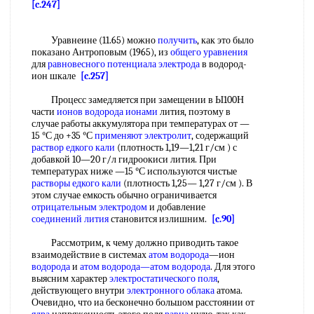
[c.247]
Уравнеине (11.65) можно
получить
, как это было
показано Антроповым (1965), из
общего уравнения
для
равновесного потенциала
электрода
в водород-
ион шкале
[c.257]
Процесс замедляется при замещении в Ы100Н
части
ионов водорода ионами
лития, поэтому в
случае работы аккумулятора при температурах от —
15 °С до +35 °С
применяют электролит
, содержащий
раствор едкого кали
(плотность 1,19—1,21 г/см ) с
добавкой 10—20 г/л гидроокиси лития. При
температурах ниже —15 °С используются чистые
растворы едкого кали
(плотность 1,25— 1,27 г/см ). В
этом случае емкость обычно ограничивается
отрицательным электродом
и добавление
соединений лития
становится излишним.
[c.90]
Рассмотрим, к чему должно приводить такое
взаимодействие в системах
атом водорода
—ион
водорода
и
атом водорода—атом водорода
. Для этого
выясним характер
электростатического поля
,
действующего внутри
электронного облака
атома.
Очевидно, что иа бесконечно большом расстоянии от