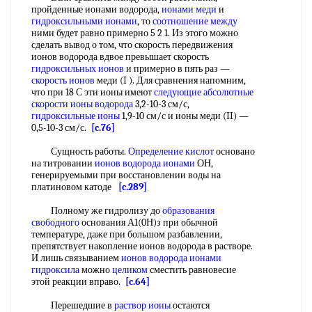
пройденные ионами водорода,
ионами меди
и
гидроксильными ионами
, то
соотношение между
ними будет равно примерно 5 2 1. Из этого можно
сделать вывод о том, что скорость передвижения
ионов водорода вдвое превышает скорость
гидроксильных ионов
и примерно в пять раз —
скорость ионов
меди (I ). Для сравнения напомним,
что при 18 С эти ионы имеют
следующие
абсолютные
скорости ионы
водорода
3,2-10-3 см/с,
гидроксильные ионы
1,9-10 см/с и ионы меди (II) —
0,5-10-3 см/с.
[c.76]
Сущность работы.
Определение кислот
основано
на титровании
ионов водорода ионами
ОН,
генерируемыми при восстановлении воды на
платиновом катоде
[c.289]
Полному же гидролизу до
образования
свободного
основания А1(0Н)з при обычной
температуре, даже при большом разбавлении,
препятствует накопление ионов водорода в растворе.
И лишь связыванием
ионов водорода ионами
гидроксила
можно
целиком
сместить равновесие
этой реакции вправо.
[c.64]
Перешедшие в
раствор ионы
остаются