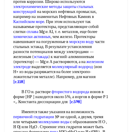
против коррозии. Широко используются
электрохимические методы защиты
стальных
конструкций
на морских нефтяных промыслах,
например на знаменитых Нефтяных Камнях в
Каспийском море
. При этом используют так
называемые протекторы, представляющие собой
слитки
сплава
Mg и А1, т. е. металлов, еще более
химически активных
, чем железо. Протекторы
навешивают на погруженные в
морскую воду
части
стальных эстакад. В результате устансиления
разности потенциалов между электродами —
железным (
эстакада
) к магний-алюминиевым
(протектор) — Mg и А растворяются, а на
железном
электроде
выделяется
молекулярный водород
(ион
Н+ из воды разряжается на более электропо-
ложительггом металле). Например, для магния
[c.118]
В ГО н. растворе
фтористого водорода
ионов в
форме [НР ] находится около 5%, а иоргов в форме Р 1
<,. Константа диссоциации для
[c.598]
Имеются также указания на возможность
первичной гидратации
№ не одной, а двумя, тремя
или четырьмя
молекулами воды
с образованием Н О ,
H Oj или НдО . Строение этих гидратов может быть
описано формулами
типа
Н3О яНгО или H+iOHj) . В