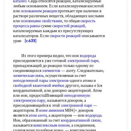
катализ
. Сюда относятся реакции, катализируемые
любым основанием. Если катализируемая кислотой
или
основанием реакция
протекает при наличии в
растворе различных веществ, обладающих кислыми
или
основными свойствами
, то общая
скорость
процесса
равна
сумме
скоростей реакций
,
катализируемых каждым из присутствующих
катализаторов. Если
скорости реакций
описываются
урав-
[c.623]
Из этого примера видно, что ион
водорода
присоединяется к уже готовой
электронной паре
,
принадлежащей до реакции только одному из
соединяющихся
элементов
— азоту. Следовательно,
химическая связь
, осуществляемая за счет
неподеленной пары электронов
одного атома и
свободной
квантовой ячейки
другого, называ-е 1ся
координативной, или донорно-акцепторной. Атом
или ион, предоста1Вляющий
неподеленную
электронную пару
, называется донором, а
присоединяющийся к этой
электронной паре
—
акцептором. В
ионе аммония
МН4]+ донором
является
атом азота
, а акцептором — ион
водорода
.
Ион, образованный за счет
координативной связи
,
называется
комплексным ионом
, а соединения,
содержащие подобные ионы, — комплексными