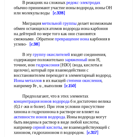
В реакциях на сложных
редокс-электродах
обычно принимают участие ионы водорода, ионы ОН
или молекулы воды
[c.328]
Миграция
метильной группы
делает возможным
обмен остающихся атомов водорода иона карбония
на дейтерий по мере того как они становятся
смежными . Обратное
превращение иона
карбония в
углево-
[c.38]
В эту
группу окислителей
входят соединения,
содержащие положительно
заряженный
ион Н,
точнее, ион
гидроксония
[Н3О] (вода, кислоты и
щелочи), который при взаимодействии с
восстановителем переходит в элементарный водород.
Ионы металлов
в их высщей
степени окисления
,
например Fe , u , выполняя
[c.150]
Предполагают, что в этнх элементах
концентрация ионов водорода
б н достаточно велика
(0,1 г-жв и более). При этом условии присутствие
хинона и гидрохинона в растворе не влияет на
активности ионов водорода
. Ионы водорода могут
быть введены в раствор в виде любой кислоты,
например
серной кислоты
, не взаимодействующей с
хиноном, гидрохиноном п водородом.
[c.317]