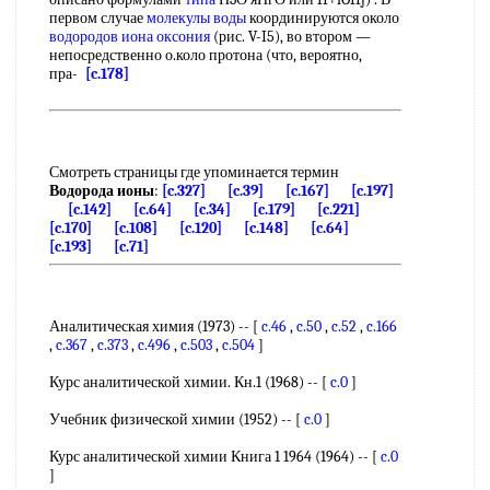
первом случае
молекулы воды
координируются около
водородов иона оксония
(рис. V-I5), во втором —
непосредственно о.коло протона (что, вероятно,
пра-
[c.178]
Смотреть страницы где упоминается термин
Водорода ионы
:
[c.327]
[c.39]
[c.167]
[c.197]
[c.142]
[c.64]
[c.34]
[c.179]
[c.221]
[c.170]
[c.108]
[c.120]
[c.148]
[c.64]
[c.193]
[c.71]
Аналитическая химия (1973) -- [
c.46
,
c.50
,
c.52
,
c.166
,
c.367
,
c.373
,
c.496
,
c.503
,
c.504
]
Курс аналитической химии. Кн.1 (1968) -- [
c.0
]
Учебник физической химии (1952) -- [
c.0
]
Курс аналитической химии Книга 1 1964 (1964) -- [
c.0
]