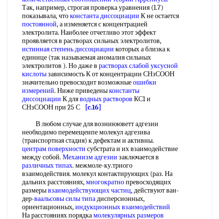
Так, например, строгая проверка уравнения (1.7)
показывала, что
константа диссоциации
К не остается
постоянной
, а изменяется с концентрацией
электролита. Наиболее отчетливо этот эффект
проявляется в растворах сильных электролитов,
истинная степень диссоциации
которых а близка к
единице (так называемая аномалия сильных
электролитов ). Но даже в
растворах слабой
уксусной
кислоты
зависимость К от концентрации СНзСООН
значительно превосходит возможные
ошибки
измерений
. Ниже приведены
константы
диссоциации
К для
водных растворов
КС1 и
СНзСООН при 25 С
[c.16]
В любом случае для возниююветт адгезии
необходимо перемещеипе молекул адгезива
(транспортная стадия) к дефектам и активны.
центрам поверхности
субстрата и их взаимодействие
между собой.
Механизм адгезии
заключается в
различных типах
. межмоле-ку.трного
взаимодействия. молекул контактирующих (раз. На
дальних расстояниях,
многократно
превосходящих
размеры
взаимодействующих частиц
, действуют ван-
дер-
ваальсовы силы
типа
дисперсионных,
ориентационных,
индукционных взаимодействий
На расстояниях порядка
молекулярных размеров