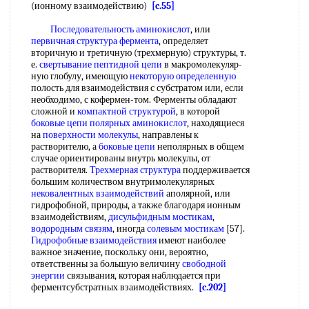
(ионному взаимодействию)
[c.55]
Последовательность аминокислот
, или
первичная структура фермента
, определяет
вторичную и третичную (трехмерную) структуры, т.
е.
свертывание
пептидной цепи
в макромолекуляр-
ную глобулу, имеющую
некоторую определенную
полость для взаимодействия с субстратом или, если
необходимо, с кофермен-том. Ферменты обладают
сложной и
компактной структурой
, в которой
боковые цепи
полярных аминокислот
, находящиеся
на
поверхности молекулы
, направлены к
растворителю, а
боковые цепи
неполярных в общем
случае ориентированы внутрь молекулы, от
растворителя.
Трехмерная структура
поддерживается
большим количеством внутримолекулярных
нековалентных взаимодействий
аполярной, или
гидрофобной, природы, а также благодаря ионным
взаимодействиям,
дисульфидным мостикам
,
водородным связям
, иногда
солевым мостикам
[57].
Гидрофобные взаимодействия
имеют наиболее
важное значение, поскольку они, вероятно,
ответственны за большую величину
свободной
энергии
связывания, которая наблюдается при
ферментсубстратных взаимодействиях.
[c.202]