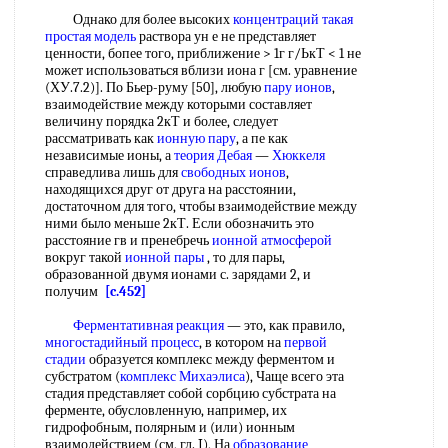
Однако для более высоких
концентраций такая
простая модель
раствора ун е не представляет
ценности, бопее того, приближение > 1г г/ЬкТ < 1 не
может использоваться вблизи иона г [см. уравнение
(ХУ.7.2)]. По Бьер-руму [50], любую
пару ионов
,
взаимодействие между которыми составляет
величину порядка 2кТ и более, следует
рассматривать как
ионную пару
, а пе как
независимые ионы, а
теория Дебая
—
Хюккеля
справедлива лишь для
свободных ионов
,
находящихся друг от друга на расстоянии,
достаточном для того, чтобы взаимодействие между
ними было меньше 2кТ. Если обозначить это
расстояние гв и пренебречь
ионной атмосферой
вокруг такой
ионной пары
, то для пары,
образованной двумя ионами с. зарядами 2, и
получим
[c.452]
Ферментативная реакция
— это, как правило,
многостадийный процесс
, в котором на
первой
стадии
образуется комплекс между ферментом и
субстратом (
комплекс Михаэлиса
), Чаще всего эта
стадия представляет собой сорбцию субстрата на
ферменте, обусловленную, например, их
гидрофобным, полярным и (или) ионным
взаимодействием (см, гл. I), На
образование