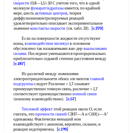
скорости
(0,8—1,5)-10 С учетом того, что в одной
молекуле
фумаратгидратазы
имеется, по крайней
мере, шесть
активных центров
, теория
диффузионноконтролируемых реакций
удовлетворительно описывает экспериментальное
значение
константы скорости
(см. табл. 33).
[c.270]
Если на поверхности жидкости отсутствуют
ионы,
взаимодействие молекул
в основном
обусловлено так называемыми ван-дер-
ваальсовыми
силами
. Последние уменьшаются пропорционально
приблизительно седьмой степени расстояния между
[c.187]
Из различий между значениями
электроотрицательноети обоих эле ментов
главной
подгруппы
следует Различие < 1,7 означает
преимущественно томную связь, различие > 1,7
соответствует преимущественно
ионной связи
(ионному взаимодействию).
[c.57]
Тепловой эффект
этой реакции около О, если
считать, что
прочности связей
С3Н7—А и СбН[з—А"
одинаковы. Фактически меньший ион
взаимодействует с анионом, вероятно, сильнее, и
реакция эндотермична.
[c.190]