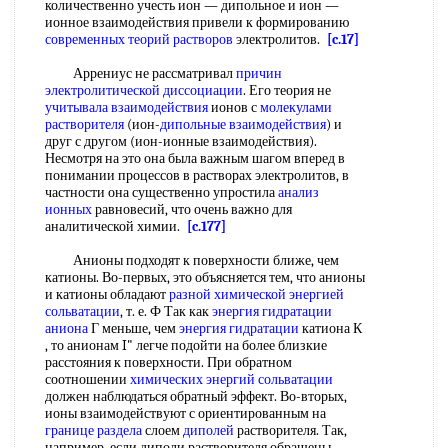
количественно учесть ион — дипольное и ион —
ионное взаимодействия привели к формированию
современных теорий растворов
электролитов.
[c.17]
Аррениус не рассматривал
причин
электролитической диссоциации
. Его теория не
учитывала взаимодействия
ионов с
молекулами
растворителя
(ион-
дипольные взаимодействия
) и
друг с другом (ион-ионные взаимодействия).
Несмотря на это она была важным шагом вперед в
понимании процессов в растворах электролитов, в
частности она существенно упростила
анализ
ионных
равновесий, что очень важно для
аналитической химии.
[c.177]
Анионы подходят к поверхности ближе, чем
катионы. Во-первых, это объясняется тем, что анионы
и катионы обладают
разной
химической энергией
сольватации
, т. е. Ф Так как
энергия гидратации
аниона
Г меньше, чем
энергия гидратации
катиона К
, то анионам I" легче подойти на более близкие
расстояния к поверхности. При обратном
соотношении
химических энергий сольватации
должен наблюдаться обратный эффект. Во-вторых,
ионы взаимодействуют с ориентированным на
границе раздела
слоем
диполей
растворителя. Так,
например, если диполи растворителя обращены