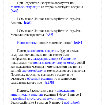
При недостатке изобутана образуется ион,
взаимодействующий
со второй молекулой олефина
[c.25]
I См. также Ионное взаимодействие (стр. 54).
Анионы
[c.35]
I См. также Ионное взаимодействие (стр. 54).
Металлическая решетка
[c.39]
Ионная связь
(ионное взаимодействие)
[c.54]
Плохо
растворимое вещество
, будучи весьма
скудным поставщиком ионов, может быть
изображено в
молекулярном виде
.)
Уравиение
показывает, что
ионы взаимодействуют между
собой
как неделимые частицы и что только эти два иона в
данной
системе образуют
молекулы нового вещества.
Поскольку последнее выпадает в осадок и не
участвует в
обратной реакции
, то и равновесие
рассматриваемого про-
[c.195]
Пример. Рассмотрим задачу
определения
кинетических констант
реакции 8-бром-5-нитро-1-
нафтойной кислоты
с
гидроксил-ионом
.
Взаимодействие 8-галоген-5-нитро-1-
нафтойной