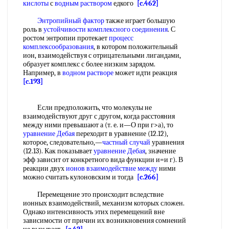
кислоты
с
водным раствором
едкого
[c.462]
Энтропийный фактор
также играет большую
роль в
устойчивости комплексного соединения
. С
ростом энтропии протекает
процесс
комплексообразования
, в котором положительный
ион, взаимодействуя с отрицательными лигандами,
образует комплекс с более низким зарядом.
Например, в
водном растворе
может идти реакция
[c.193]
Если предположить, что молекулы не
взаимодействуют друг с другом, когда расстояния
между ними превышают а (т. е. и—О при г>а), то
уравнение Дебая
переходит в уравнение (12.12),
которое, следовательно,—
частный случай
уравнения
(12.13). Как показывает
уравнение Дебая
, значение
эфф зависит от конкретного вида функции и=и г). В
реакции двух
ионов взаимодействие между
ними
можно считать кулоновским и тогда
[c.266]
Перемещение это происходит вследствие
ионных взаимодействий, механизм которых сложен.
Однако интенсивность этих перемещений вне
зависимости от причин их возникновения сомнений