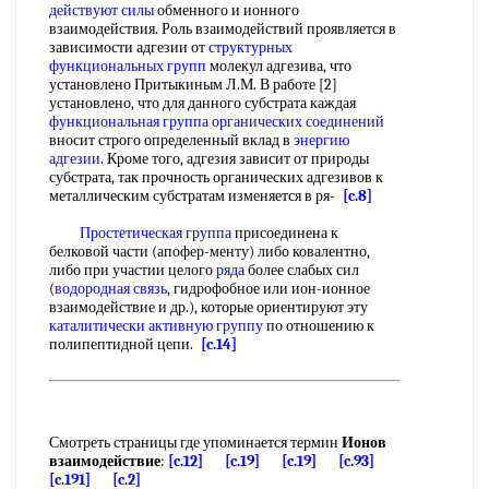
действуют силы
обменного и ионного
взаимодействия. Роль взаимодействий проявляется в
зависимости адгезии от
структурных
функциональных групп
молекул адгезива, что
установлено Притыкиным Л.М. В работе [2]
установлено, что для данного субстрата каждая
функциональная группа органических соединений
вносит строго определенный вклад в
энергию
адгезии
. Кроме того, адгезия зависит от природы
субстрата, так прочность органических адгезивов к
металлическим субстратам изменяется в ря-
[c.8]
Простетическая группа
присоединена к
белковой части (апофер-менту) либо ковалентно,
либо при участии целого
ряда
более слабых сил
(
водородная связь
, гидрофобное или ион-ионное
взаимодействие и др.), которые ориентируют эту
каталитически активную группу
по отношению к
полипептидной цепи.
[c.14]
Смотреть страницы где упоминается термин
Ионов
взаимодействие
:
[c.12]
[c.19]
[c.19]
[c.93]
[c.191]
[c.2]