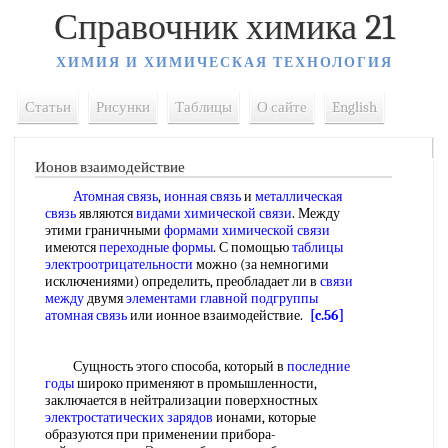
Справочник химика 21
ХИМИЯ И ХИМИЧЕСКАЯ ТЕХНОЛОГИЯ
Статьи
Рисунки
Таблицы
О сайте
English
Ионов взаимодействие
Атомная связь
,
ионная связь
и
металлическая
связь
являются
видами химической связи
. Между
этими граничными
формами химической связи
имеются
переходные формы
. С помощью
таблицы
электроотрицательности
можно (за немногими
исключениями) определить, преобладает ли в
связи
между
двумя
элементами главной подгруппы
атомная связь
или ионное взаимодействие.
[c.56]
Сущность этого способа, который в
последние
годы
широко применяют в промышленности,
заключается в нейтрализации поверхностных
электростатических зарядов
ионами, которые
образуются при применении прибора-