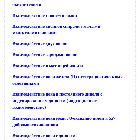
окислителями
Взаимодействие г ионом и водой
Взаимодействие двойной спирали с малыми
молекулами и ионами
Взаимодействие двух ионов
Взаимодействие зарядами ионов
Взаимодействие и матрицей ионита
Взаимодействие иона железа (II) с гетероциклическими
основаниями
Взаимодействие иона и постоянного диполя с
индуцированным диполем (индукционное
взаимодействие)
Взаимодействие иона меди с 8-оксихинолином и 5,7-
дибромоксихинолином
Взаимодействие иона с диполем