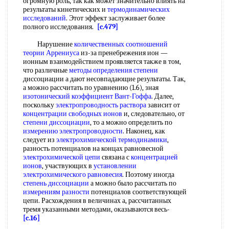
огромную роль, так как может значительно влиять на
результаты кинетических и
термодинамических
исследований
. Этот эффект заслуживает более
полного исследования.
[c.479]
Нарушение
количественных соотношений
теории Аррениуса
из-за пренебрежения ион —
ионным взаимодействием проявляется также в том,
что различные
методы определения степени
диссоциации а дают несовпадающие результаты. Так,
а можно рассчитать по уравнению (1.6), зная
изотонический коэффициент Вант-Гоффа
. Далее,
поскольку
электропроводность раствора
зависит от
концентрации свободных ионов
и, следовательно, от
степени диссоциации
, то а можно определить по
измерению электропроводности
. Наконец, как
следует из
электрохимической термодинамики
,
разность потенциалов на концах равновесной
электрохимической цепи
связана с
концентрацией
ионов
, участвующих в
установлении
электрохимического равновесия
. Поэтому иногда
степень диссоциации
а можно было рассчитать по
измерениям разности
потенциалов соответствующей
цепи. Расхождения в величинах а, рассчитанных
тремя указанными методами, оказываются весь-
[c.16]