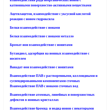
взаимодействия рада неорганических ионов с
катионными поверхностно-активными веществами
Ацетилацетон, взаимодействие с уксусной кислотой
реакция с ионом гидроксила
Белки взаимодействие с ионами
Белки взаимодействие с ионами металло
Бромат-ион взаимодействие с ионитами
Бутандиол, адсорбция на ионных взаимодействие с
носителем
Ванадат-ион взаимодействие с ионитами
Взаимодействие ПАВ с растворенными, коллоидными и
суспендированными компонентами сточных
Взаимодействие ПАВ с ионами сточных вод
Взаимодействие атомных, линейных и поверхностных
дефектов в ионных кристаллах
Взаимодействие бромид- и иодид-ионов с некоторыми