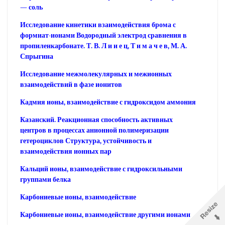
— соль
Исследование кинетики взаимодействия брома с
формиат-ионами Водородный электрод сравнения в
пропиленкарбонате. Т. В. Л и и е ц, Т и м а ч е в, М. А.
Спрыгина
Исследование межмолекулярных и межионных
взаимодействий в фазе ионитов
Кадмия ионы, взаимодействие с гидроксидом аммония
Казанский. Реакционная способность активных
центров в процессах анионной полимеризации
гетероциклов Структура, устойчивость и
взаимодействия ионных пар
Кальций ионы, взаимодействие с гидроксильными
группами белка
Карбониевые ионы, взаимодействие
Карбониевые ионы, взаимодействие другими ионами