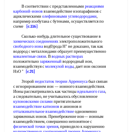
В соответствии с представленными
реакциями
карбоний-ионов
взаимодействие нзопарафинов с
ациклическими
олефиновыми углеводородами
,
например изобутана с бутенами, осуществляется по
схеме
[c.116]
Сколько-нибудь длительное существование в
химических соединениях
электроположительного
свободного иона
вод0)рода Н" не доказано, так как
водород с металлоидами образует преимущественно
ковалентные связи
. В
водных растворах
положительно
заряженный
водородный ион,
взаимодействуя с
молекулой воды
, дает ион оксония
НзО "
[c.21]
Зторой
недостаток теории Аррениуса
был связан
с игнорированием ион — ионного взаимодействия.
Ионы рассматривались как частицы
идеального газа
,
а следовательно, не учитывалось обусловленное
кулоновскими силами
притягательное
взаимодействие катионов
и анионов и
отталкивательное взаимодействие
одноименно
заряженных ионов. Пренебрежение ион— ионным
взаимодействием, совершенно непонятное с
физической
точки зрения
, приводило к нарушению
количественных соотношений
теории Аррениуса
.