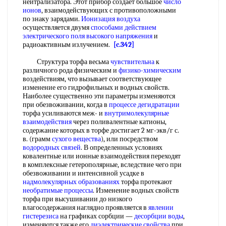
нейтрализатора. Этот прибор создает большое
число
ионов
, взаимодействующих с противоположными
по знаку зарядами.
Ионизация воздуха
осуществляется двумя
способами действием
электрического поля
высокого напряжения
и
радиоактивным излучением.
[c.342]
Структура торфа весьма
чувствительна
к
различного рода физическим и
физико-химическим
воздействиям, что вызывает соответствующее
изменение его гидрофильных и водных свойств.
Наиболее существенно эти параметры изменяются
при обезвоживании, когда в
процессе дегидратации
торфа усиливаются меж- и
внутримолекулярные
взаимодействия
через поливалентные катионы,
содержание которых в торфе достигает 2 мг-экв/г с.
в. (грамм
сухого вещества
), или посредством
водородных связей
. В определенных условиях
ковалентные или ионные взаимодействия переходят
в комплексные гетерополярные, вследствие чего при
обезвоживании и интенсивной усадке в
надмолекулярных образованиях
торфа протекают
необратимые процессы
. Изменение водных свойств
торфа при высушивании до низкого
влагосодержания наглядно проявляется в
явлении
гистерезиса
на графиках сорбции —
десорбции воды
,
изменяются также его
диэлектрические свойства
при