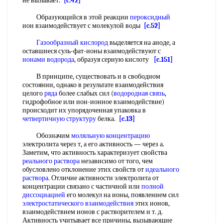
не вызывает.
[c.42]
Образующийся в этой реакции
пероксидный
ион взаимодействует с молекулой воды
[c.52]
Газообразный кислород
выделяется на аноде, а
оставшиеся суль-фат-ионы взаимодействуют с
ионами водорода
, образуя серную кислоту
[c.151]
В принципе, существовать и в свободном
состоянии, однако в результате взаимодействия
целого
ряда
более слабых сил (
водородная связь
,
гидрофобное или ион-ионное взаимодействие)
происходит их упорядоченная упаковка в
четвертичную структуру
белка.
[c.13]
Обозначим
моляльную концентрацию
электролита через т, а его активность — через а.
Заметим, что активность характеризует свойства
реального раствора
независимо от того, чем
обусловлено отклонение этих свойств от
идеального
раствора
. Отличие активности электролита от
концентрации связано с частичной или
полной
диссоциацией
его молекул на ионы, появлением сил
электростатического взаимодействия
этих ионов,
взаимодействием ионов с растворителем и т. д.
Активность учитывает все причины, вызывающие