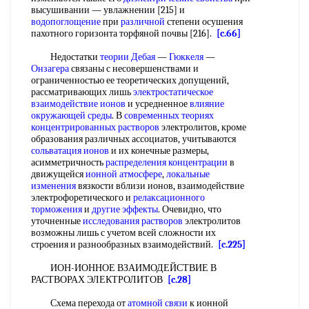
высушивании — увлажнении [215] и
водопоглощение
при
различной
степени осушения
пахотного горизонта торфяной почвы [216].
[c.66]
Недостатки
теории Дебая
—
Гюккеля
—
Онзагера
связаны с несовершенствами и
ограниченностью ее теоретических допущений,
рассматривающих лишь
электростатическое
взаимодействие ионов
и усредненное
влияние
окружающей среды
. В
современных теориях
концентрированных растворов
электролитов, кроме
образования различных ассоциатов, учитываются
сольватация ионов
и их конечные размеры,
асимметричность
распределения концентрации
в
движущейся
ионной атмосфере
,
локальные
изменения
вязкости вблизи ионов, взаимодействие
электрофоретического и
релаксационного
торможения
и
другие эффекты
. Очевидно, что
уточненные
исследования растворов
электролитов
возможны лишь с учетом всей сложности их
строения и разнообразных взаимодействий.
[c.225]
ИОН-ИОННОЕ ВЗАИМОДЕЙСТВИЕ В
РАСТВОРАХ ЭЛЕКТРОЛИТОВ
[c.28]
Схема перехода от
атомной связи
к ионной