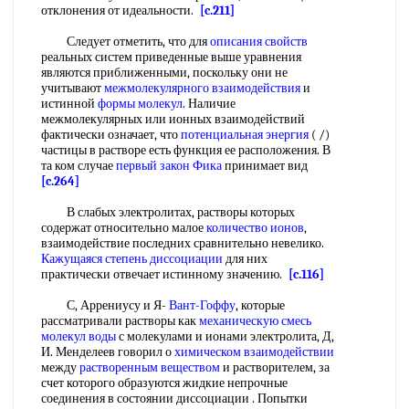
отклонения от идеальности.
[c.211]
Следует отметить, что для
описания свойств
реальных систем приведенные выше уравнения
являются приближенными, поскольку они не
учитывают
межмолекулярного взаимодействия
и
истинной
формы молекул
. Наличие
межмолекулярных или ионных взаимодействий
фактически означает, что
потенциальная энергия
( /)
частицы в растворе есть функция ее расположения. В
та ком случае
первый закон Фика
принимает вид
[c.264]
В слабых электролитах, растворы которых
содержат относительно малое
количество ионов
,
взаимодействие последних сравнительно невелико.
Кажущаяся степень диссоциации
для них
практически отвечает истинному значению.
[c.116]
С, Аррениусу и Я-
Вант-Гоффу
, которые
рассматривали растворы как
механическую смесь
молекул воды
с молекулами и ионами электролита, Д,
И. Менделеев говорил о
химическом взаимодействии
между
растворенным веществом
и растворителем, за
счет которого образуются жидкие непрочные
соединения в состоянии диссоциации . Попытки