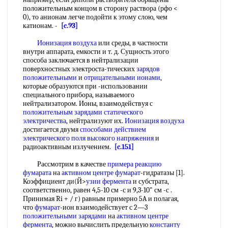
положительным концом в сторону раствора (рфо <
0), то анионам легче подойти к этому слою, чем
катионам. -
[c.93]
Ионизация воздуха
или среды, в частности
внутри аппарата, емкости и т. д. Сущность этого
способа заключается в нейтрализации
поверхностных электроста-тических
зарядов
положительными
и
отрицательными ионами
,
которые образуются при -использовании
специального прибора, называемого
нейтрализатором. Ионы, взаимодействуя с
положительным зарядами
статического
электричества
, нейтрализуют их.
Ионизация воздуха
достигается двумя
способами действием
электрического поля
высокого напряжения
и
радиоактивным излучением.
[c.151]
Рассмотрим в качестве
примера реакцию
фумарата
на
активном центре
фумарат
-гидратазы [1].
Коэффициент ди(Й>
узии
фермента
и субстрата,
соответственно, равен 4,5-10 см -с и 9,3-10" см -с .
Принимая Ri + / г) равным примерно 5A и полагая,
что
фумарат
-ион взаимодействует с 2—3
положительными зарядами
на
активном центре
фермента
, можно вычислить предельную
константу