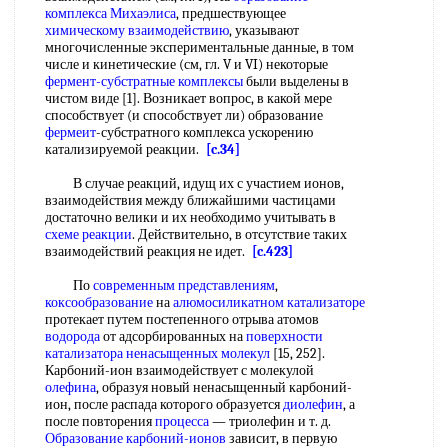
комплекса Михаэлиса
, предшествующее
химическому взаимодействию
, указывают
многочисленные экспериментальные данные, в том
числе и кинетические (см, гл. V и VI) некоторые
фермент-субстратные комплексы
были выделены в
чистом виде [1]. Возникает вопрос, в какой мере
способствует (и способствует ли) образование
фермеит
-субстратного комплекса ускорению
катализируемой реакции.
[c.34]
В случае реакций, идущ их с участием ионов,
взаимодействия между ближайшими частицами
достаточно велики и их необходимо учитывать в
схеме реакции
. Действительно, в отсутствие таких
взаимодействий реакция не идет.
[c.423]
По
современным представлениям
,
коксообразование
на
алюмосиликатном катализаторе
протекает путем постепенного отрыва атомов
водорода
от адсорбированных на
поверхности
катализатора
ненасыщенных молекул
[15, 252].
Карбоний-ион взаимодействует с молекулой
олефина
, образуя новый ненасыщенный карбоний-
ион, после распада которого образуется
диолефин
, а
после повторения
процесса
— триолефин и т. д.
Образование карбоний-ионов
зависит, в первую