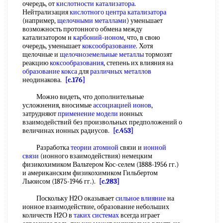
очередь, от
кислотности катализатора
.
Нейтрализация
кислотного центра
катализатора
(например,
щелочными металлами
) уменьшает
возможность протонного обмена между
катализатором н
карбоний-ионом
, что, в свою
очередь, уменьшает
коксообразование
. Хотя
щелочные и
щелочноземельные металлы
тормозят
реакцию
коксообразования
, степень их влияния на
образование кокса
для
различных металлов
неодинакова.
[c.176]
Можно видеть, что дополнительные
усложнения, вносимые
ассоциацией ионов
,
затрудняют
применение модели
ионных
взаимодействий без произвольных предположений о
величинах ионных радиусов.
[c.453]
Разработка
теории атомной
связи и
ионной
связи
(ионного взаимодействия) немецким
физикохимиком Вальтером Кос-селем (1888-1956 гг.)
и американским физикохимиком Гильбертом
Льюисом (1875-1946 гг.).
[c.283]
Поскольку Н2О оказывает
сильное влияние
на
ионное взаимодействие, образование небольших
количеств Н2О в
таких системах
всегда играет